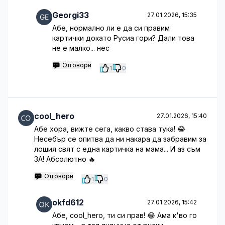
Georgi33
27.01.2026, 15:35
Абе, нормално ли е да си правим
картички докато Русиа гори? Дали това
не е малко... нес
Отговори
1
0
cool_hero
27.01.2026, 15:40
Абе хора, вижте сега, какво става тука! 😂
Несебър се опитва да ни накара да забравим за
лошия свят с една картичка на мама... И аз съм
ЗА! Абсолютно 🔥
Отговори
1
0
okfd612
27.01.2026, 15:42
Абе, cool_hero, ти си прав! 😂 Ама к'во го