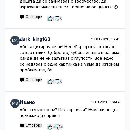
децата да се занимават с творчество, да
изразяват чувствата си... браво на общината! 😅
Отговори
1
0
dark_king163
27.01.2026, 16:41
Абе, я цитирам ли ви! Несебър правят конкурс
за картички?! Добре де, хубава инициатива, ама
хайде да не ни залъгват с глупости! Все едно
се надяват с една картинка на мама да изтрием
проблемите, бе!
Отговори
1
0
Ивано
27.01.2026, 16:44
Абе, сериозно ли? Пак картички? Няма ли нещо
по-важно да правят
Отговори
0
0