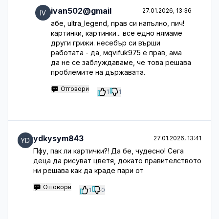
ivan502@gmail
27.01.2026, 13:36
абе, ultra_legend, прав си напълно, пич!
картинки, картинки... все едно нямаме
други грижи. несебър си върши
работата - да, мqvifuk975 е прав, ама
да не се заблуждаваме, че това решава
проблемите на държавата.
Отговори
1
1
ydkysym843
27.01.2026, 13:41
Пфу, пак ли картички?! Да бе, чудесно! Сега
деца да рисуват цветя, докато правителството
ни решава как да краде пари от
Отговори
1
0