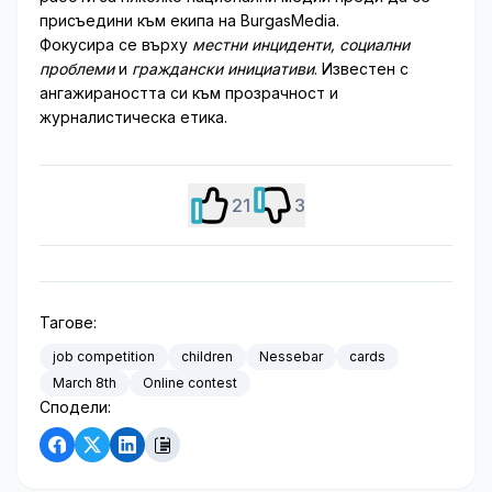
присъедини към екипа на BurgasMedia.
Фокусира се върху
местни инциденти, социални
проблеми
и
граждански инициативи
. Известен с
ангажираността си към прозрачност и
журналистическа етика.
21
3
Тагове:
job competition
children
Nessebar
cards
March 8th
Online contest
Сподели: