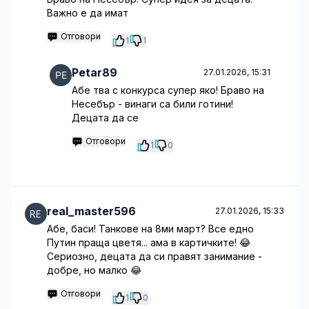
Важно е да имат
Отговори
1
1
Petar89
27.01.2026, 15:31
Абе тва с конкурса супер яко! Браво на
Несебър - винаги са били готини!
Децата да се
Отговори
1
0
real_master596
27.01.2026, 15:33
Абе, баси! Танкове на 8ми март? Все едно
Путин праща цветя... ама в картичките! 😂
Сериозно, децата да си правят занимание -
добре, но малко 😂
Отговори
1
0