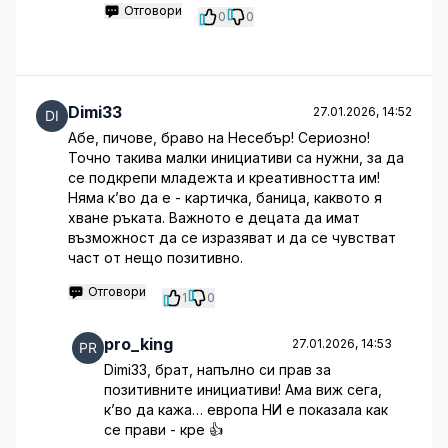
Отговори
0
0
Dimi33
27.01.2026, 14:52
Абе, пичове, браво на Несебър! Сериозно!
Точно такива малки инициативи са нужни, за да
се подкрепи младежта и креативността им!
Няма к’во да е - картичка, баница, каквото я
хване ръката. Важното е децата да имат
възможност да се изразяват и да се чувстват
част от нещо позитивно.
Отговори
1
0
pro_king
27.01.2026, 14:53
Dimi33, брат, напълно си прав за
позитивните инициативи! Ама виж сега,
к’во да кажа… европа НИ е показала как
се прави - кре 👍