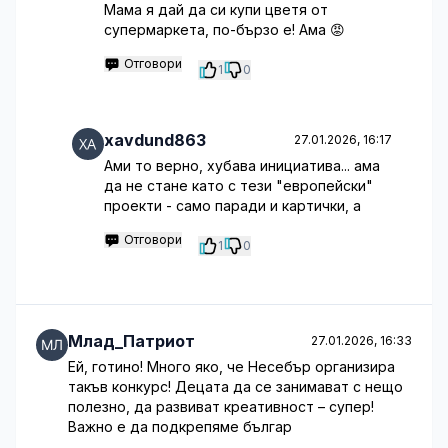
Мама я дай да си купи цветя от
супермаркета, по-бързо е! Ама 😡
Отговори
1
0
xavdund863
27.01.2026, 16:17
Ами то верно, хубава инициатива... ама
да не стане като с тези "европейски"
проекти - само паради и картички, а
Отговори
1
0
Млад_Патриот
27.01.2026, 16:33
Ей, готино! Много яко, че Несебър организира
такъв конкурс! Децата да се занимават с нещо
полезно, да развиват креативност – супер!
Важно е да подкрепяме българ