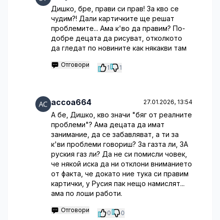
Дишко, бре, прави си прав! За кво се
чудим?! Дали картичките ще решат
проблемите... Ама к'во да правим? По-
добре децата да рисуват, отколкото
да гледат по новините как някакви там
Отговори
1
1
accoa664
27.01.2026, 13:54
А бе, Дишко, кво значи "бяг от реалните
проблеми"? Ама децата да имат
занимание, да се забавляват, а ти за
к'ви проблеми говориш? За газта ли, ЗА
руския газ ли? Да не си помисли човек,
че някой иска да ни отклони вниманието
от факта, че докато ние тука си правим
картички, у Русия пак нещо намислят...
ама по лоши работи.
Отговори
0
0