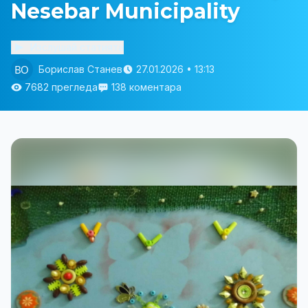
Nesebar Municipality
Изслушай статията
Борислав Станев
27.01.2026 • 13:13
7682 прегледа
138 коментара