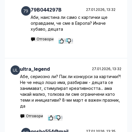
79B044297B
27.01.2026, 13:32
Аби, наистина ли само с картички ще
оправдаем, че сме в Европа? Иначе
хубаво, децата
Отговори
1
1
ultra_legend
27.01.2026, 13:32
Абе, сериозно ли? Пак ли конкурси за картички?!
Не че нещо лошо има, разбирам - децата се
занимават, стимулират креативността... ама
чакай малко, толкова ли сме ограничени като
теми и инициативи? 8-ми март е важен празник,
да
Отговори
1
1
gosho554@mail
27.01.2026, 13:35