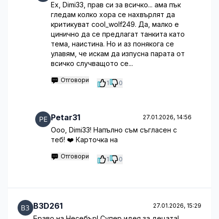
Ех, Dimi33, прав си за всичко... ама пък
гледам колко хора се нахвърлят да
критикуват cool_wolf249. Да, малко е
цинично да се предлагат танкита като
тема, наистина. Но и аз понякога се
улавям, че искам да изпусна парата от
всичко случващото се...
Отговори
1
0
Petar31
27.01.2026, 14:56
Ооо, Dimi33! Напълно съм съгласен с
теб! ❤️ Карточка на
Отговори
1
0
B3D261
27.01.2026, 15:29
Браво на Несебър! Супер идея за децата!