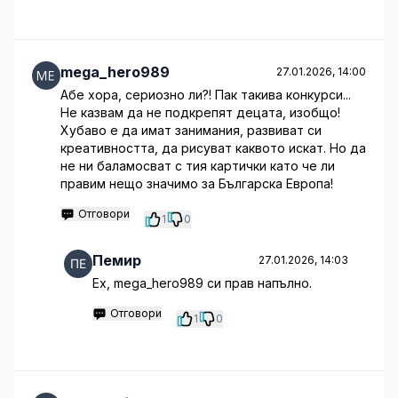
mega_hero989
27.01.2026, 14:00
Абе хора, сериозно ли?! Пак такива конкурси...
Не казвам да не подкрепят децата, изобщо!
Хубаво е да имат занимания, развиват си
креативността, да рисуват каквото искат. Но да
не ни баламосват с тия картички като че ли
правим нещо значимо за Българска Европа!
Отговори
1
0
Пемир
27.01.2026, 14:03
Ех, mega_hero989 си прав напълно.
Отговори
1
0