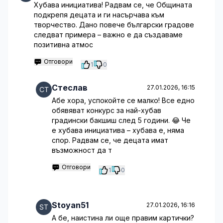
Хубава инициатива! Радвам се, че Общината
подкрепя децата и ги насърчава към
творчество. Дано повече български градове
следват примера – важно е да създаваме
позитивна атмос
Отговори
1
0
Стеслав
27.01.2026, 16:15
Абе хора, успокойте се малко! Все едно
обявяват конкурс за най-хубав
градински бакшиш след 5 години. 😂 Че
е хубава инициатива – хубава е, няма
спор. Радвам се, че децата имат
възможност да т
Отговори
1
0
Stoyan51
27.01.2026, 16:16
А бе, наистина ли още правим картички?