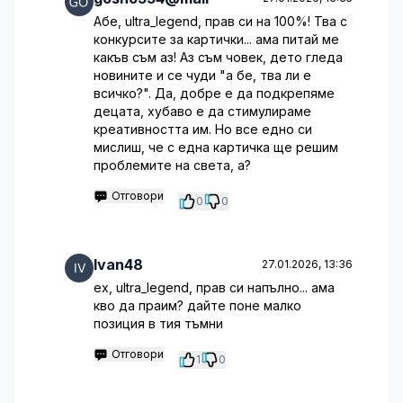
Абе, ultra_legend, прав си на 100%! Тва с
конкурсите за картички... ама питай ме
какъв съм аз! Аз съм човек, дето гледа
новините и се чуди "а бе, тва ли е
всичко?". Да, добре е да подкрепяме
децата, хубаво е да стимулираме
креативността им. Но все едно си
мислиш, че с една картичка ще решим
проблемите на света, а?
Отговори
0
0
Ivan48
27.01.2026, 13:36
ех, ultra_legend, прав си напълно... ама
кво да праим? дайте поне малко
позиция в тия тъмни
Отговори
1
0