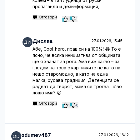
крием – в тая лудница от руски
пропаганда и дезинформация,
Отговори
1
1
Дислав
27.01.2026, 15:45
Абе, Cool_hero, прав си на 100%! 😂 То е
ясно, че всяка инициатива от общината
ще я хванат за рога. Ама виж какво – аз
гледам на това с картичките не като на
нещо старомодно, а като на една
малка, хубава традиция. Детенцата се
радват да творят, мама се трогва... к'во
лошо има? 😁
Отговори
1
0
odumev487
27.01.2026, 16:12