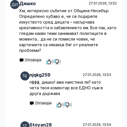
Дишко
27.01.2026, 13:52
Хм, интересно събитие от Община Несебър.
Определено хубаво е, че се подкрепя
изкуството сред децата – насърчава
креативността и забавлението им. Все пак, като
гледам какви теми занимават политиците в
момента... да не си помисли човек, че
картичките са някакъв бяг от реалните
проблеми?
Отговори
0
1
njqkg259
27.01.2026, 13:53
пффф, дишко! ама наистина ли? като
чета твоя коментар все ЕДНО съм в
друга държава
Отговори
0
0
Stoyan28
27.01.2026, 13:54