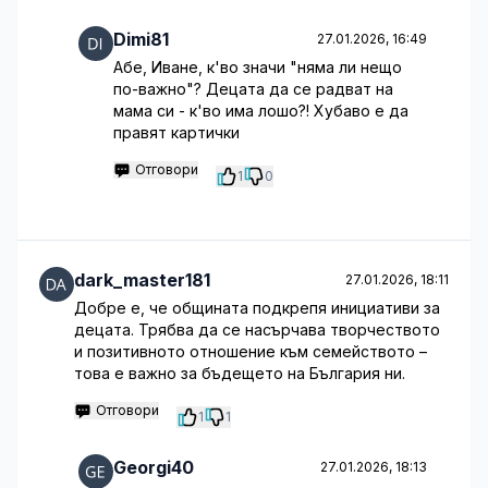
Dimi81
27.01.2026, 16:49
Абе, Иване, к'во значи "няма ли нещо
по-важно"? Децата да се радват на
мама си - к'во има лошо?! Хубаво е да
правят картички
Отговори
1
0
dark_master181
27.01.2026, 18:11
Добре е, че общината подкрепя инициативи за
децата. Трябва да се насърчава творчеството
и позитивното отношение към семейството –
това е важно за бъдещето на България ни.
Отговори
1
1
Georgi40
27.01.2026, 18:13