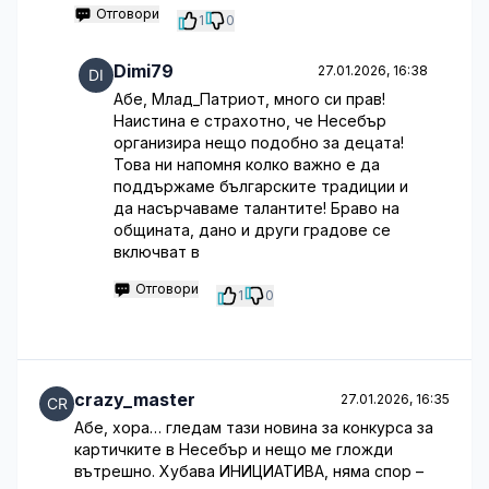
Отговори
1
0
Dimi79
27.01.2026, 16:38
Абе, Млад_Патриот, много си прав!
Наистина е страхотно, че Несебър
организира нещо подобно за децата!
Това ни напомня колко важно е да
поддържаме българските традиции и
да насърчаваме талантите! Браво на
общината, дано и други градове се
включват в
Отговори
1
0
crazy_master
27.01.2026, 16:35
Абе, хора… гледам тази новина за конкурса за
картичките в Несебър и нещо ме гложди
вътрешно. Хубава ИНИЦИАТИВА, няма спор –