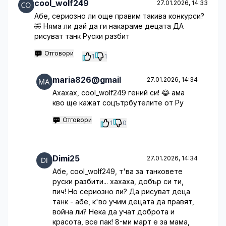
cool_wolf249
27.01.2026, 14:33
Абе, сериозно ли още правим такива конкурси?
🤣 Няма ли дай да ги накараме децата ДА
рисуват танк Руски разбит
Отговори
1
1
maria826@gmail
27.01.2026, 14:34
Ахахах, cool_wolf249 гений си! 😂 ама
кво ще кажат соцътрбутелите от Ру
Отговори
1
0
Dimi25
27.01.2026, 14:34
Абе, cool_wolf249, т'ва за танковете
руски разбити... хахаха, добър си ти,
пич! Но сериозно ли? Да рисуват деца
танк - абе, к'во учим децата да правят,
война ли? Нека да учат доброта и
красота, все пак! 8-ми март е за мама,