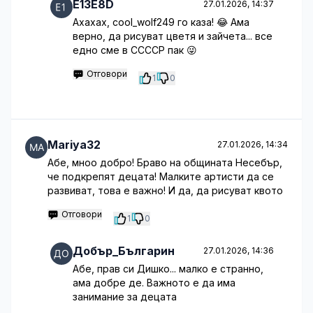
E13E8D
27.01.2026, 14:37
Ахахах, cool_wolf249 го каза! 😂 Ама
верно, да рисуват цветя и зайчета... все
едно сме в ССССР пак 😜
Отговори
1
0
Mariya32
27.01.2026, 14:34
Абе, мноо добро! Браво на общината Несебър,
че подкрепят децата! Малките артисти да се
развиват, това е важно! И да, да рисуват квото
Отговори
1
0
Добър_Българин
27.01.2026, 14:36
Абе, прав си Дишко... малко е странно,
ама добре де. Важното е да има
занимание за децата