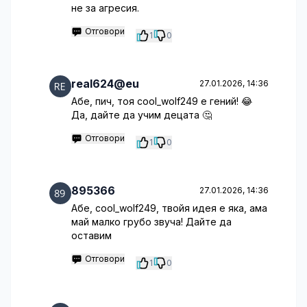
не за агресия.
Отговори
1
0
real624@eu
27.01.2026, 14:36
Абе, пич, тоя cool_wolf249 е гений! 😂
Да, дайте да учим децата 🤔
Отговори
1
0
895366
27.01.2026, 14:36
Абе, cool_wolf249, твойя идея е яка, ама
май малко грубо звуча! Дайте да
оставим
Отговори
1
0