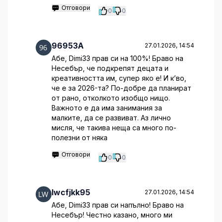
Отговори
0
0
96953A
27.01.2026, 14:54
Абе, Dimi33 прав си на 100%! Браво на
Несебър, че подкрепят децата и
креативността им, супер яко е! И к’во,
че е за 2026-та? По-добре да планират
от рано, отколкото изобщо нищо.
Важното е да има занимания за
малките, да се развиват. Аз лично
мисля, че такива неща са много по-
полезни от няка
Отговори
0
0
lwcfjkk95
27.01.2026, 14:54
Абе, Dimi33 прав си напълно! Браво на
Несебър! Честно казано, много ми