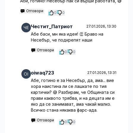
Аби, готино! Несебър пак си върши работата, 😅
Отговори
0
0
Честит_Патриот
27.01.2026, 13:30
Абе баси, мн яка идея! 👏 Браво на
Несебър, че подкрепят наши
Отговори
0
0
oiwaq723
27.01.2026, 13:31
Абе, готино е за Несебър, да, ама... вие
хора наистина ли се лашкате по тия
картички? 😅 Разбирам, че Общината си
прави каквото трябва, и на децата им е
яко да се занимават, ама чакай малко.
Всичко стана някаква фарс-ада.
Отговори
0
0