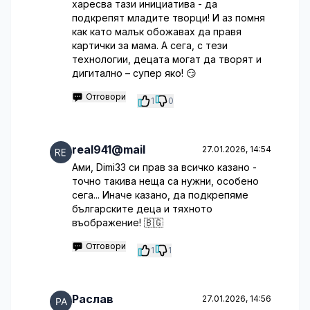
харесва тази инициатива - да
подкрепят младите творци! И аз помня
как като малък обожавах да правя
картички за мама. А сега, с тези
технологии, децата могат да творят и
дигитално – супер яко! 😏
Отговори
1
0
real941@mail
27.01.2026, 14:54
Ами, Dimi33 си прав за всичко казано -
точно такива неща са нужни, особено
сега... Иначе казано, да подкрепяме
българските деца и тяхното
въображение! 🇧🇬
Отговори
1
1
Раслав
27.01.2026, 14:56