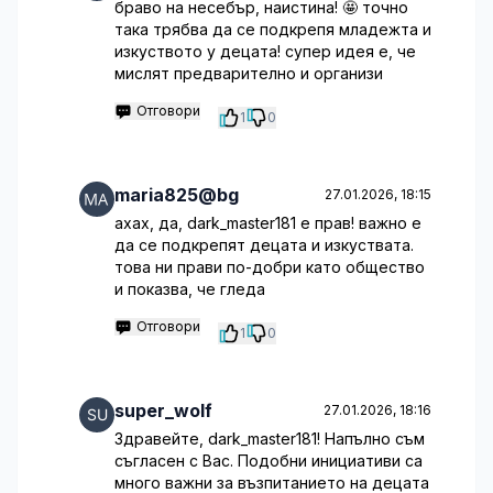
браво на несебър, наистина! 🤩 точно
така трябва да се подкрепя младежта и
изкуството у децата! супер идея е, че
мислят предварително и организи
Отговори
1
0
maria825@bg
27.01.2026, 18:15
ахах, да, dark_master181 е прав! важно е
да се подкрепят децата и изкуствата.
това ни прави по-добри като общество
и показва, че гледа
Отговори
1
0
super_wolf
27.01.2026, 18:16
Здравейте, dark_master181! Напълно съм
съгласен с Вас. Подобни инициативи са
много важни за възпитанието на децата