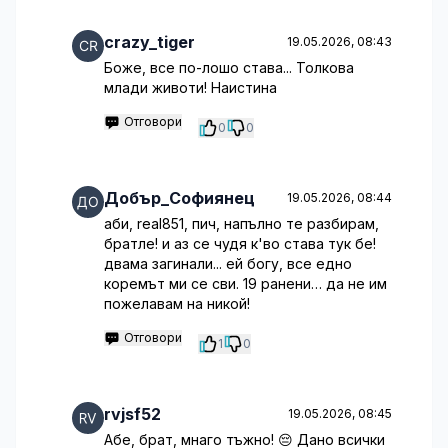
crazy_tiger
19.05.2026, 08:43
Боже, все по-лошо става... Толкова
млади животи! Наистина
Отговори
0
0
Добър_Софиянец
19.05.2026, 08:44
аби, real851, пич, напълно те разбирам,
братле! и аз се чудя к'во става тук бе!
двама загинали... ей богу, все едно
коремът ми се сви. 19 ранени… да не им
пожелавам на никой!
Отговори
1
0
rvjsf52
19.05.2026, 08:45
Абе, брат, мнаго тъжно! 😔 Дано всички