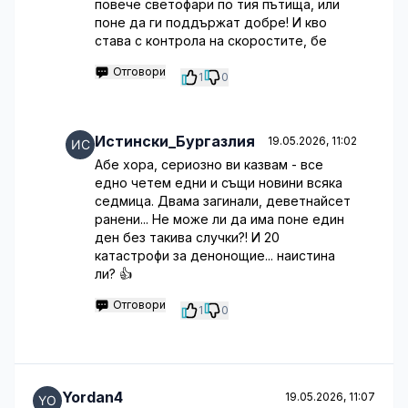
повече светофари по тия пътища, или
поне да ги поддържат добре! И кво
става с контрола на скоростите, бе
Отговори
1
0
Истински_Бургазлия
19.05.2026, 11:02
Абе хора, сериозно ви казвам - все
едно четем едни и същи новини всяка
седмица. Двама загинали, деветнайсет
ранени... Не може ли да има поне един
ден без такива случки?! И 20
катастрофи за денонощие... наистина
ли? 👍
Отговори
1
0
Yordan4
19.05.2026, 11:07