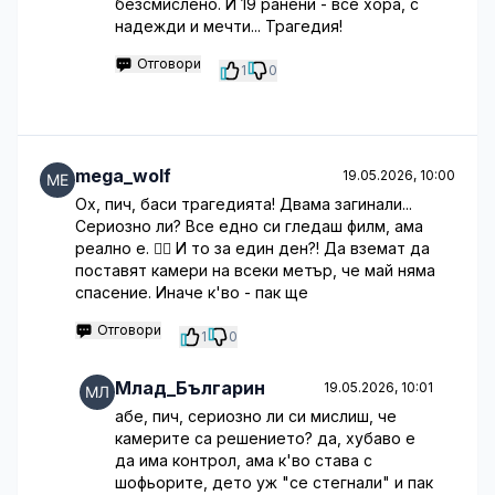
безсмислено. И 19 ранени - все хора, с
надежди и мечти... Трагедия!
Отговори
1
0
mega_wolf
19.05.2026, 10:00
Ох, пич, баси трагедията! Двама загинали...
Сериозно ли? Все едно си гледаш филм, ама
реално е. 🤦‍♂️ И то за един ден?! Да вземат да
поставят камери на всеки метър, че май няма
спасение. Иначе к'во - пак ще
Отговори
1
0
Млад_Българин
19.05.2026, 10:01
абе, пич, сериозно ли си мислиш, че
камерите са решението? да, хубаво е
да има контрол, ама к'во става с
шофьорите, дето уж "се стегнали" и пак