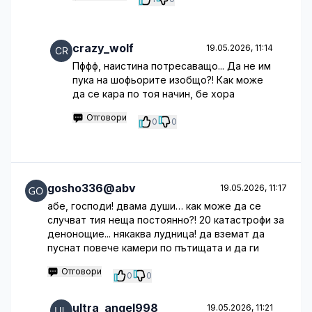
crazy_wolf
19.05.2026, 11:14
Пффф, наистина потресаващо... Да не им
пука на шофьорите изобщо?! Как може
да се кара по тоя начин, бе хора
Отговори
0
0
gosho336@abv
19.05.2026, 11:17
абе, господи! двама души… как може да се
случват тия неща постоянно?! 20 катастрофи за
денонощие... някаква лудница! да вземат да
пуснат повече камери по пътищата и да ги
Отговори
0
0
ultra_angel998
19.05.2026, 11:21