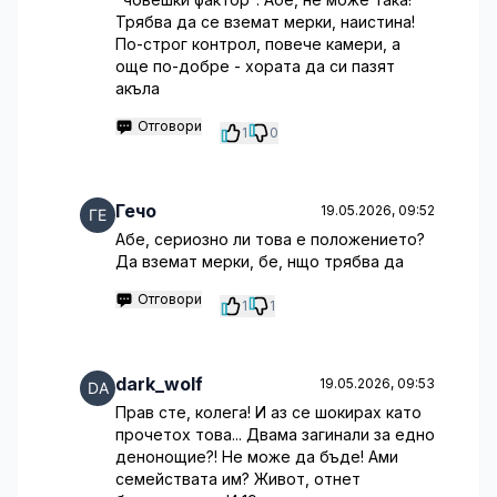
Трябва да се вземат мерки, наистина!
По-строг контрол, повече камери, а
още по-добре - хората да си пазят
акъла
Отговори
1
0
Гечо
19.05.2026, 09:52
Абе, сериозно ли това е положението?
Да вземат мерки, бе, нщо трябва да
Отговори
1
1
dark_wolf
19.05.2026, 09:53
Прав сте, колега! И аз се шокирах като
прочетох това... Двама загинали за едно
денонощие?! Не може да бъде! Ами
семействата им? Живот, отнет