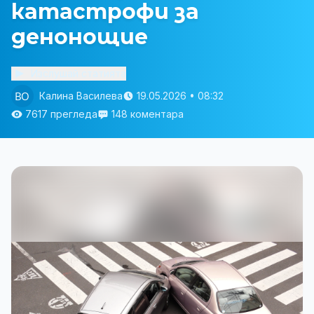
катастрофи за
денонощие
Изслушай статията
Калина Василева
19.05.2026 • 08:32
7617 прегледа
148 коментара