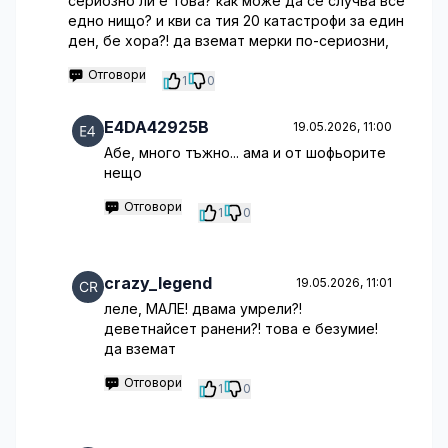
сериозно ли е това? как може да се случва все
едно нищо? и кви са тия 20 катастрофи за един
ден, бе хора?! да вземат мерки по-сериозни,
Отговори
1
0
E4DA42925B
19.05.2026, 11:00
Абе, много тъжно... ама и от шофьорите
нещо
Отговори
1
0
crazy_legend
19.05.2026, 11:01
леле, МАЛЕ! двама умрели?!
деветнайсет ранени?! това е безумие!
да вземат
Отговори
1
0