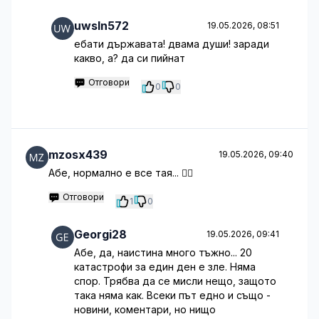
uwsln572
19.05.2026, 08:51
ебати държавата! двама души! заради
какво, а? да си пийнат
Отговори
0
0
mzosx439
19.05.2026, 09:40
Абе, нормално е все тая... 🤦‍♂️
Отговори
1
0
Georgi28
19.05.2026, 09:41
Абе, да, наистина много тъжно... 20
катастрофи за един ден е зле. Няма
спор. Трябва да се мисли нещо, защото
така няма как. Всеки път едно и също -
новини, коментари, но нищо