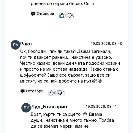
ранени се оправи бързо. Сега
Отговори
1
0
Рако
19.05.2026, 08:40
Ох, Господи... пяк ли така?! Двама загинали,
почти двайсет ранени… наистина е ужасно.
Честно казано, всеки ден чета подобни новини
и просто не ми остава надежда. Какво стана с
шофьорите? Защо все бързат, защо все си
мислят, че са най-добрите на пътя?! 💩
Отговори
0
0
Луд_Българин
19.05.2026, 08:41
Брат, кърти ти сърцето! 😥 Двама
души... наистина е много тъжно. Трябва
да се вземат мерки, ама не