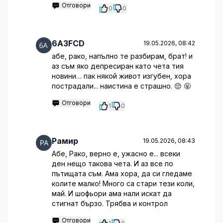
Отговори
0
0
6A3FCD
19.05.2026, 08:42
абе, рако, напълно те разбирам, брат! и
аз съм яко депресиран като чета тия
новини… пак някой живот изгубен, хора
пострадали... наистина е страшно. 😔 🤬
Отговори
1
0
Рамир
19.05.2026, 08:43
Абе, Рако, верно е, ужасно е... всеки
ден нещо такова чета. И аз все по
пътищата съм. Ама хора, да си гледаме
колите малко! Много са стари тези коли,
май. И шофьори ама нали искат да
стигнат бързо. Трябва и контрол
Отговори