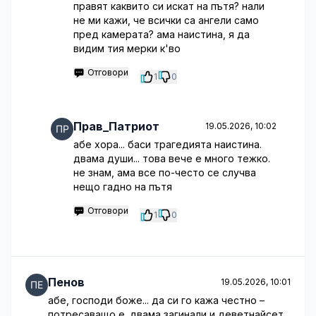
правят каквито си искат на пътя? нали
не ми кажи, че всички са ангели само
пред камерата? ама наистина, я да
видим тия мерки к'во
Отговори
1
0
Прав_Патриот
19.05.2026, 10:02
абе хора... баси трагедията наистина.
двама души... това вече е много тежко.
не знам, ама все по-често се случва
нещо гадно на пътя
Отговори
1
0
Пенов
19.05.2026, 10:01
абе, господи боже... да си го кажа честно –
потресаващо е. двама загинали и деветнайсет