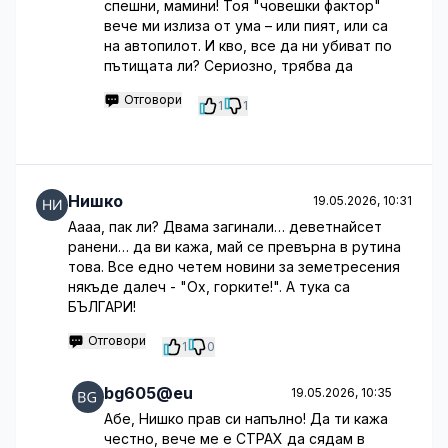
спешни, мамини! Тоя "човешки фактор"
вече ми излиза от ума – или пият, или са
на автопилот. И кво, все да ни убиват по
пътищата ли? Сериозно, трябва да
Отговори
1
1
Нишко
19.05.2026, 10:31
Аааа, пак ли? Двама загинали… деветнайсет
ранени… да ви кажа, май се превърна в рутина
това. Все едно четем новини за земетресения
някъде далеч - "Ох, горките!". А тука са
БЪЛГАРИ!
Отговори
1
0
bg605@eu
19.05.2026, 10:35
Абе, Нишко прав си напълно! Да ти кажа
честно, вече ме е СТРАХ да сядам в