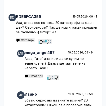
EDE5FCA359
19.05.2026, 09:48
Ааа, става все по-яко... 20 катастрофи за един
ден? Сериозно ли? Пак ще има някакви приказки
за "човешки фактор" и т
Отговори
0
0
mega_angel487
19.05.2026, 09:49
Аааа, "яко" значи ли да си купим по
един ковчег? Двама шетаат вече на
небето... ами 1
Отговори
0
1
Ивано
19.05.2026, 09:50
Ебати, сериозно ли викате всички? 20
катастрофи?! Някой да е проверил дали