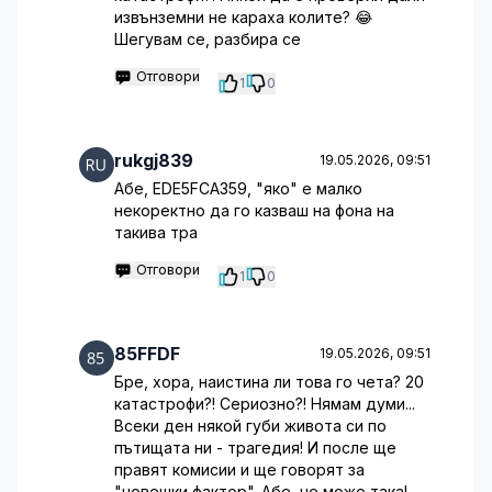
извънземни не караха колите? 😂
Шегувам се, разбира се
Отговори
1
0
rukgj839
19.05.2026, 09:51
Абе, EDE5FCA359, "яко" е малко
некоректно да го казваш на фона на
такива тра
Отговори
1
0
85FFDF
19.05.2026, 09:51
Бре, хора, наистина ли това го чета? 20
катастрофи?! Сериозно?! Нямам думи...
Всеки ден някой губи живота си по
пътищата ни - трагедия! И после ще
правят комисии и ще говорят за
"човешки фактор". Абе, не може така!