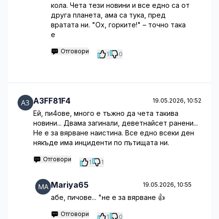
кола. Чета тези новини и все едно са от
друга планета, ама са тука, пред
вратата ни. "Ох, горките!" – точно така
е
Отговори
1
0
A3FF81F4
19.05.2026, 10:52
Ей, пи4ове, много е тъжно да чета такива
новини... Двама загинали, деветнайсет ранени...
Не е за вярване наистина. Все едно всеки ден
някъде има инциденти по пътищата ни.
Отговори
1
1
Mariya65
19.05.2026, 10:55
абе, пичове... "не е за вярване 👍
Отговори
1
0