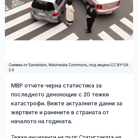
Снимка от Sandstein,
Wikimedia Commons
, под лиценз CC BY-SA
2.0
МВР отчете черна статистика за
последното денонощие с 20 тежки
катастрофи. Вижте актуалните данни за
жертвите и ранените в страната от
началото на годината.
Тежки инциденти на пътя: Статистиката на