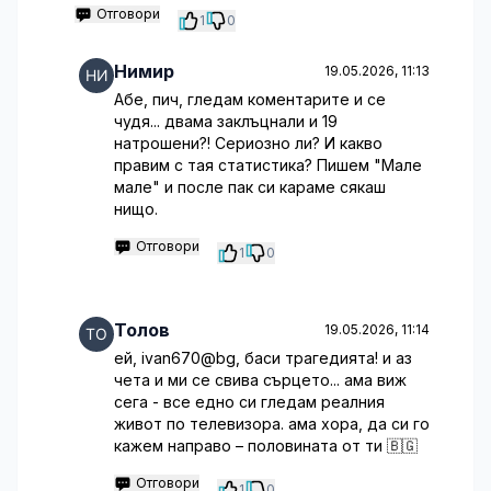
Отговори
1
0
Нимир
19.05.2026, 11:13
Абе, пич, гледам коментарите и се
чудя... двама заклъцнали и 19
натрошени?! Сериозно ли? И какво
правим с тая статистика? Пишем "Мале
мале" и после пак си караме сякаш
нищо.
Отговори
1
0
Толов
19.05.2026, 11:14
ей, ivan670@bg, баси трагедията! и аз
чета и ми се свива сърцето... ама виж
сега - все едно си гледам реалния
живот по телевизора. ама хора, да си го
кажем направо – половината от ти 🇧🇬
Отговори
1
0