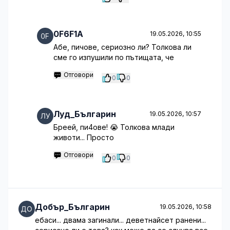
0F6F1A
19.05.2026, 10:55
Абе, пичове, сериозно ли? Толкова ли
сме го изпушили по пътищата, че
Отговори
0
0
Луд_Българин
19.05.2026, 10:57
Бреей, пи4ове! 😭 Толкова млади
животи... Просто
Отговори
0
0
Добър_Българин
19.05.2026, 10:58
ебаси... двама загинали... деветнайсет ранени...