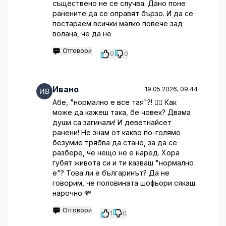
съществено не се случва. Дано поне
ранените да се оправят бързо. И да се
постараем всички малко повече зад
волана, че да не
Отговори
0
0
Ивано
19.05.2026, 09:44
Абе, "нормално е все тая"?! 🤦‍♂️ Как
може да кажеш така, бе човек? Двама
души са загинали! И деветнайсет
ранени! Не знам от какво по-голямо
безумие трябва да стане, за да се
разбере, че нещо не е наред. Хора
губят живота си и ти казваш "нормално
е"? Това ли е българинът? Да не
говорим, че половината шофьори сякаш
нарочно 💸
Отговори
1
0