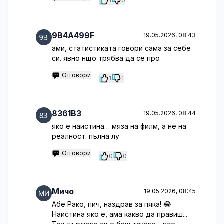
1
0
9B4A499F
19.05.2026, 08:43
ами, статистиката говори сама за себе
си. явно нщо трябва да се про
Отговори
1
1
8361B3
19.05.2026, 08:44
яко е наистина… мяза на филм, а не на
реалност. пълна лу
Отговори
0
0
Мичо
19.05.2026, 08:45
Абе Рако, пич, наздрав за пяка! 😂
Наистина яко е, ама какво да правиш...