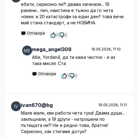
ебати, сериозно ли?! двама загинали... 19
ранени... пич, наистина е тъжно да го чета
човек. и 20 катастрофи за един ден? това вече
май стана стандарт, а не НОВИНА.
Отговори
0
0
mega_angel309
19.05.2026, 11:10
Абе, Yordan4, да ти кажа честно - и аз
така мисля. Ста
Отговори
1
0
ivan670@bg
19.05.2026, 11:11
Мале мале, кви работи чета тука! Двама души...
заклъцнали, а 19 други - натрошени по
пътищата ни?! Не е редно това, братче!
Сериозно, как стигаме дотук?