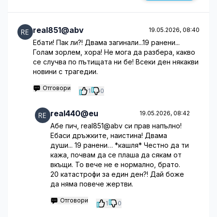
real851@abv
19.05.2026, 08:40
Ебати! Пак ли?! Двама загинали...19 ранени...
Голам зорлем, хора! Не мога да разбера, какво
се случва по пътищата ни бе! Всеки ден някакви
новини с трагедии.
Отговори
1
0
real440@eu
19.05.2026, 08:42
Абе пич, real851@abv си прав напълно!
Ебаси дръжките, наистина! Двама
души... 19 ранени… *кашля* Честно да ти
кажа, почвам да се плаша да сякам от
вкъщи. То вече не е нормално, брато.
20 катастрофи за един ден?! Дай боже
да няма повече жертви.
Отговори
1
0