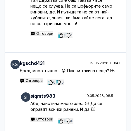
Тая държава си е баш такава - все
нещо се случва. Не са шофьорите само
виновни, де. И пътищата не са от най-
хубавите, знаеш ли. Ама хайде сега, да
не се втрисаме много!
Отговори
1
1
kgschd431
19.05.2026, 08:47
Брех, мноо тъжно... 😭 Пак ли такива неща? Ня
Отговори
0
0
siqmts983
19.05.2026, 08:51
Абе, наистина много зле... 😔 Да се
оправят всички ранени. И да 💥
Отговори
1
0