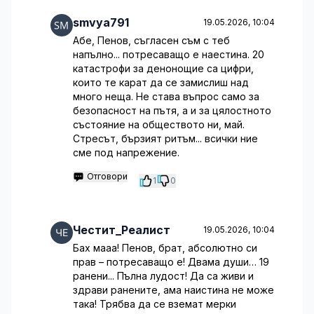
smvya791
19.05.2026, 10:04
Абе, Пенов, съгласен съм с теб
напълно... потресаващо е наестина. 20
катастрофи за денонощие са цифри,
които те карат да се замислиш над
много неща. Не става въпрос само за
безопасност на пътя, а и за цялостното
състояние на обществото ни, май.
Стресът, бързият ритъм... всички ние
сме под напрежение.
Отговори
1
0
Честит_Реалист
19.05.2026, 10:04
Бах мааа! Пенов, брат, абсолютно си
прав – потресаващо е! Двама души… 19
ранени... Пълна лудост! Да са живи и
здрави ранените, ама наистина не може
така! Трябва да се вземат мерки