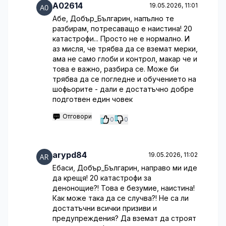
A02614
19.05.2026, 11:01
Абе, Добър_Българин, напълно те
разбирам, потресаващо е наистина! 20
катастрофи... Просто не е нормално. И
аз мисля, че трябва да се вземат мерки,
ама не само глоби и контрол, макар че и
това е важно, разбира се. Може би
трябва да се погледне и обучението на
шофьорите - дали е достатъчно добре
подготвен един човек
Отговори
0
0
arypd84
19.05.2026, 11:02
Ебаси, Добър_Българин, направо ми иде
да крещя! 20 катастрофи за
денонощие?! Това е безумие, наистина!
Как може така да се случва?! Не са ли
достатъчни всички призиви и
предупреждения? Да вземат да строят