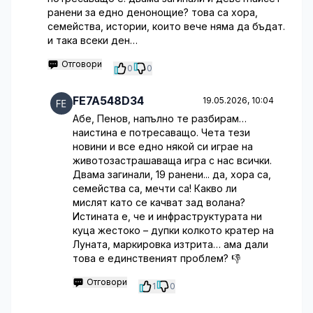
ранени за едно денонощие? това са хора,
семейства, истории, които вече няма да бъдат.
и така всеки ден…
Отговори
0
0
FE7A548D34
19.05.2026, 10:04
Абе, Пенов, напълно те разбирам…
наистина е потресаващо. Чета тези
новини и все едно някой си играе на
животозастрашаваща игра с нас всички.
Двама загинали, 19 ранени... да, хора са,
семейства са, мечти са! Какво ли
мислят като се качват зад волана?
Истината е, че и инфраструктурата ни
куца жестоко – дупки колкото кратер на
Луната, маркировка изтрита… ама дали
това е единственият проблем? 👎
Отговори
1
0