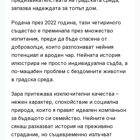
предизвикателствата на градската среда,
запазва надеждата за топъл дом.
Родена през 2022 година, тази четириного
същество е преминала през множество
изпитания, преди да бъде спасена от
доброволци, които разпознават нейния
потенциал и вроден чар. Нейната история
илюстрира не просто индивидуална съдба, а
по-мащабен проблем с бездомните животни
в градска среда.
Зара притежава изключителни качества –
нежен характер, спокойствие и социална
природа, които я правят идеален компаньон
за бъдещото си семейство. Нейните очи
сякаш разказват история на преживяно
страдание, но същевременно излъчват