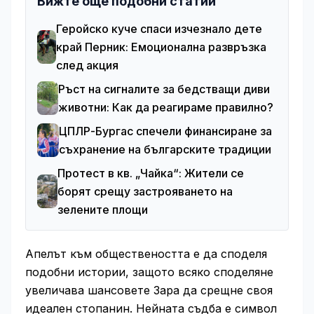
Вижте още подобни статии
Геройско куче спаси изчезнало дете
край Перник: Емоционална развръзка
след акция
Ръст на сигналите за бедстващи диви
животни: Как да реагираме правилно?
ЦПЛР-Бургас спечели финансиране за
съхранение на българските традиции
Протест в кв. „Чайка“: Жители се
борят срещу застрояването на
зелените площи
Апелът към обществеността е да споделя
подобни истории, защото всяко споделяне
увеличава шансовете Зара да срещне своя
идеален стопанин. Нейната съдба е символ