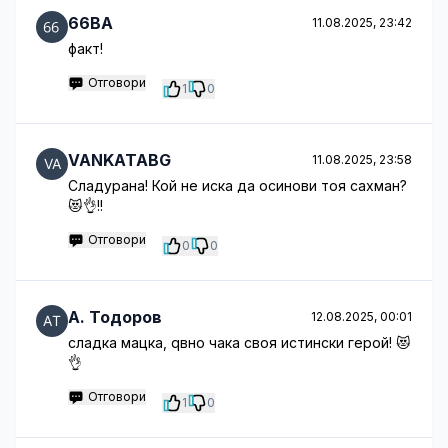
66BA
11.08.2025, 23:42
факт!
Отговори
1
0
VANKATABG
11.08.2025, 23:58
Сладурана! Кой не иска да осинови тоя сахман?
😻👌!!
Отговори
0
0
A. Тодоров
12.08.2025, 00:01
сладка мацка, qвно чака своя истински герой! 😻
👌
Отговори
1
0