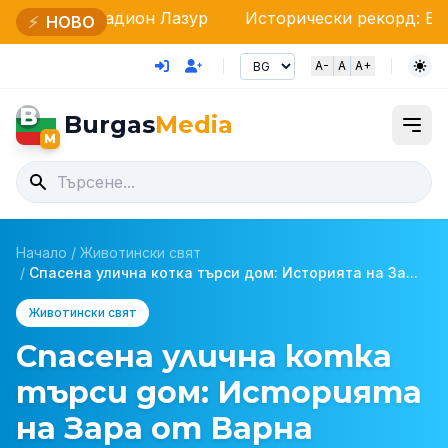
дион Лазур
Исторически рекорд: Бургас завладя с
⚡
НОВО
A-
A
A+
B
Burgas
Media
M
Начало
/
Животински свят
/
Спасена улична котка търси дом: Историята на За...
Животински свят
Спасена улична котка
търси дом: Историята
на Зара от Варна