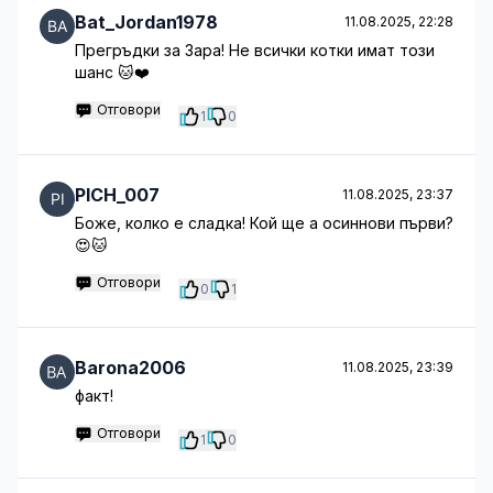
Bat_Jordan1978
11.08.2025, 22:28
Прегръдки за Зара! Не всички котки имат този
шанс 🐱❤️
Отговори
1
0
PICH_007
11.08.2025, 23:37
Боже, колко е сладка! Кой ще а осиннови първи?
😍🐱
Отговори
0
1
Barona2006
11.08.2025, 23:39
факт!
Отговори
1
0