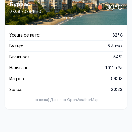
Бургас
30°C
07.08.2026 11:50
Ясно Небе
Усеща се като:
32°C
Вятър:
5.4 m/s
Влажност:
54%
Налягане:
1011 hPa
Изгрев:
06:08
Залез:
20:23
(от кеша) Данни от OpenWeatherMap