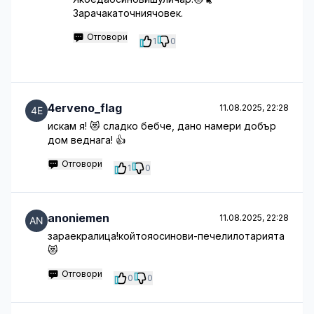
Зарачакаточниячовек.
Отговори
1
0
4erveno_flag
11.08.2025, 22:28
искам я! 😻 сладко бебче, дано намери добър
дом веднага! 👍
Отговори
1
0
anoniemen
11.08.2025, 22:28
зараекралица!койтояосинови-печелилотарията
😻
Отговори
0
0