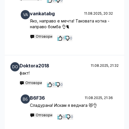
0
0
vankatabg
11.08.2025, 20:32
Яко, направо е мечта! Таковата котка -
направо бомба 👌🐈
Отговори
1
0
Doktora2018
11.08.2025, 21:32
факт!
Отговори
0
0
B6F36
11.08.2025, 21:36
Сладурана! Искам я веднага 😻👌
Отговори
0
0