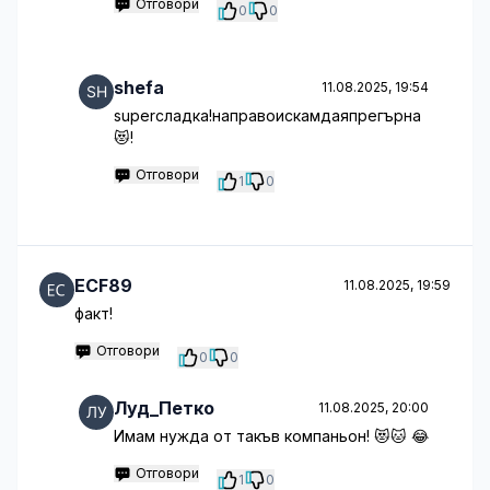
Отговори
0
0
shefa
11.08.2025, 19:54
superсладка!направоискамдаяпрегърна
😻!
Отговори
1
0
ECF89
11.08.2025, 19:59
факт!
Отговори
0
0
Луд_Петко
11.08.2025, 20:00
Имам нужда от такъв компаньон! 😻🐱 😂
Отговори
1
0