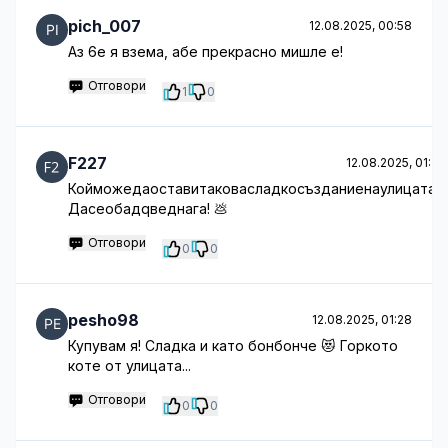
pich_007
12.08.2025, 00:58
Аз 6е я взема, абе прекрасно мишле е!
Отговори
1
0
F227
12.08.2025, 01:21
Койможедаоставитаковасладкосъзданиенаулицата?
Дасеобадqведнага! 💩
Отговори
0
0
pesho98
12.08.2025, 01:28
Купувам я! Сладка и като бонбонче 😻 Горкото
коте от улицата...
Отговори
0
0