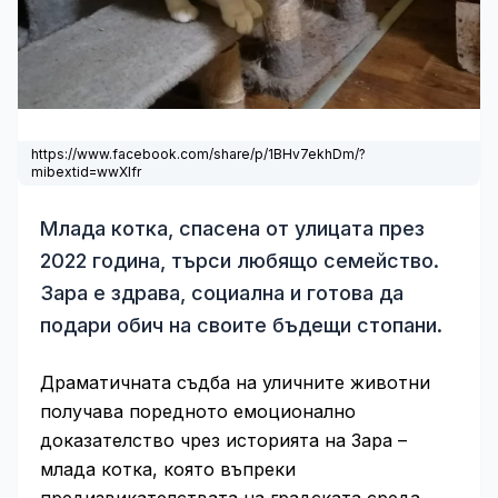
https://www.facebook.com/share/p/1BHv7ekhDm/?
mibextid=wwXIfr
Млада котка, спасена от улицата през
2022 година, търси любящо семейство.
Зара е здрава, социална и готова да
подари обич на своите бъдещи стопани.
Драматичната съдба на уличните животни
получава поредното емоционално
доказателство чрез историята на Зара –
млада котка, която въпреки