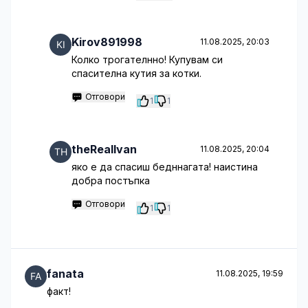
Kirov891998
11.08.2025, 20:03
Колко трогателнно! Купувам си
спасителна кутия за котки.
Отговори
1
1
theRealIvan
11.08.2025, 20:04
яко е да спасиш бедннагата! наистина
добра постъпка
Отговори
1
1
fanata
11.08.2025, 19:59
факт!