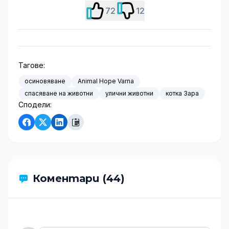
72
12
Тагове:
осиновяване
Animal Hope Varna
спасяване на животни
улични животни
котка Зара
Сподели:
Коментари (44)