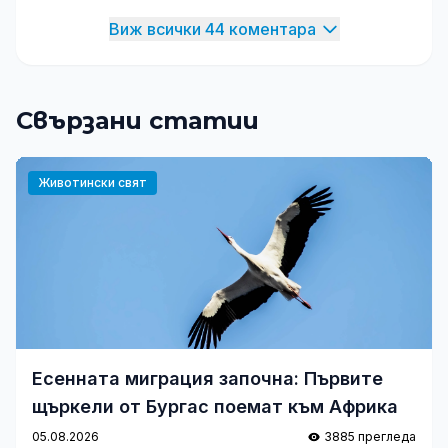
Виж всички 44 коментара
Свързани статии
Животински свят
Есенната миграция започна: Първите
щъркели от Бургас поемат към Африка
05.08.2026
3885 прегледа