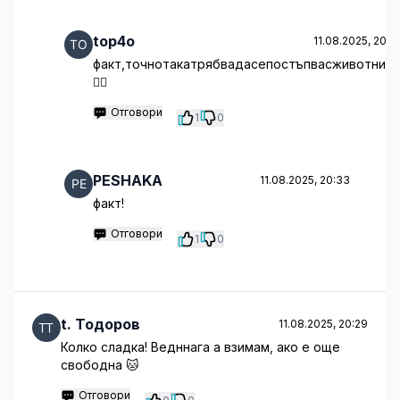
top4o
11.08.2025, 20:3
факт,точнотакатрябвадасепостъпвасживотните
🤦‍♂️
Отговори
1
0
PESHAKA
11.08.2025, 20:33
факт!
Отговори
1
0
t. Тодоров
11.08.2025, 20:29
Колко сладка! Ведннага а взимам, ако е още
свободна 🐱
Отговори