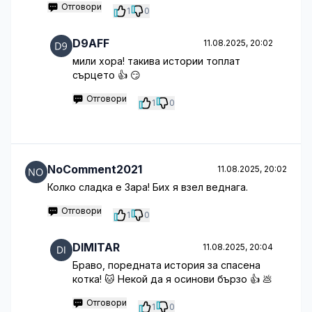
Отговори
1
0
D9AFF
11.08.2025, 20:02
мили хора! такива истории топлат
сърцето 👍 😏
Отговори
1
0
NoComment2021
11.08.2025, 20:02
Колко сладка е Зара! Бих я взел веднага.
Отговори
1
0
DIMITAR
11.08.2025, 20:04
Браво, поредната история за спасена
котка! 🐱 Некой да я осинови бързо 👍 💩
Отговори
1
0