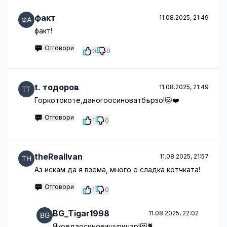
факт
11.08.2025, 21:49
факт!
Отговори
0
0
t. тодоров
11.08.2025, 21:49
Горкотокоте,даногоосиноватбързо!🐱❤️
Отговори
1
0
theRealIvan
11.08.2025, 21:57
Аз искам да я взема, много е сладка котчката!
Отговори
1
0
BG_Tigar1998
11.08.2025, 22:02
Якоедаосиновишуличар!😻🐈