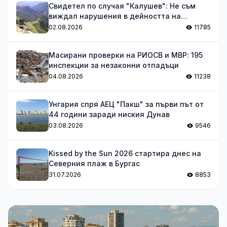
Свидетел по случая "Калушев": Не съм
виждал нарушения в дейността на
групата
02.08.2026
11785
Масирани проверки на РИОСВ и МВР: 195
инспекции за незаконни отпадъци
04.08.2026
11238
Унгария спря АЕЦ "Пакш" за първи път от
44 години заради ниския Дунав
03.08.2026
9546
Kissed by the Sun 2026 стартира днес на
Северния плаж в Бургас
31.07.2026
8853