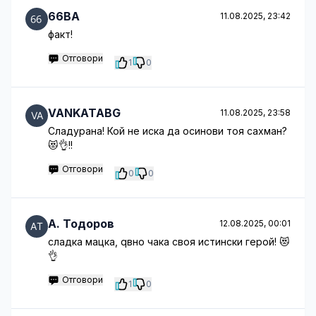
66BA
11.08.2025, 23:42
факт!
Отговори
1
0
VANKATABG
11.08.2025, 23:58
Сладурана! Кой не иска да осинови тоя сахман?
😻👌!!
Отговори
0
0
A. Тодоров
12.08.2025, 00:01
сладка мацка, qвно чака своя истински герой! 😻
👌
Отговори
1
0