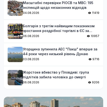
Масштабні перевірки РІОСВ та МВС: 195
інспекцій щодо незаконних відходів
04.08.2026
11419
Болгарія з третім найвищим показником
зростання роздрібної торгівлі в ЄС за
червень
06.08.2026
10957
Угорщина зупинила АЕС "Пакш" вперше за
44 роки через низький рівень Дунаю
03.08.2026
9716
Жорстоке вбивство у Пловдиві: група
підлітків забила чоловіка до смерті
06.08.2026
9206