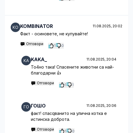
KOMBINATOR
11.08.2025, 20:02
Факт - осиновете, не купувайте!
Отговори
1
0
KAKA_
11.08.2025, 20:04
То4но така! Спасените животни са най-
благодарни 👍
Отговори
1
1
ГОШО
11.08.2025, 20:06
факт! спасqванито на улична котка е
истинска доброта.
Отговори
1
0