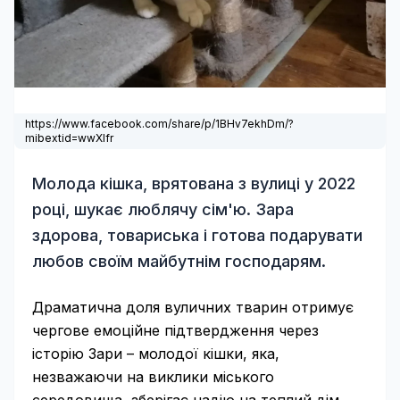
https://www.facebook.com/share/p/1BHv7ekhDm/?
mibextid=wwXIfr
Молода кішка, врятована з вулиці у 2022
році, шукає люблячу сім'ю. Зара
здорова, товариська і готова подарувати
любов своїм майбутнім господарям.
Драматична доля вуличних тварин отримує
чергове емоційне підтвердження через
історію Зари – молодої кішки, яка,
незважаючи на виклики міського