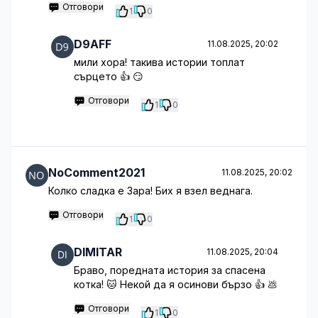
Отговори
1
0
D9AFF
11.08.2025, 20:02
мили хора! такива истории топлат
сърцето 👍 😏
Отговори
1
0
NoComment2021
11.08.2025, 20:02
Колко сладка е Зара! Бих я взел веднага.
Отговори
1
0
DIMITAR
11.08.2025, 20:04
Браво, поредната история за спасена
котка! 🐱 Некой да я осинови бързо 👍 💩
Отговори
1
0