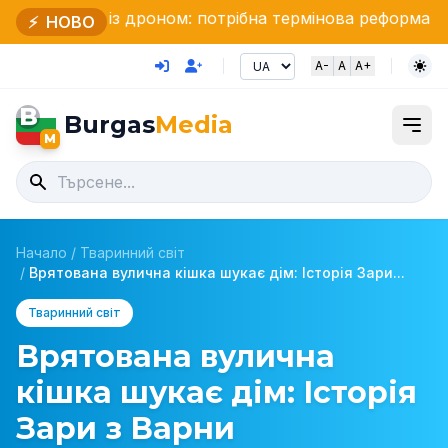
з дроном: потрібна термінова реформа нашого захисту
⚡
НОВО
A-
A
A+
B
Burgas
Media
M
Начало
/
Тваринний світ
/
Врятована вулична кішка шукає дім: Історія Зари...
Тваринний світ
Врятована вулична
кішка шукає дім: Історія
Зари з Варни