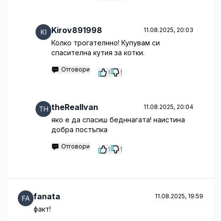
Kirov891998
11.08.2025, 20:03
Колко трогателнно! Купувам си
спасителна кутия за котки.
Отговори
1
1
theRealIvan
11.08.2025, 20:04
яко е да спасиш бедннагата! наистина
добра постъпка
Отговори
1
1
fanata
11.08.2025, 19:59
факт!