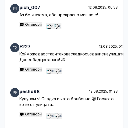
pich_007
12.08.2025, 00:58
Аз 6е я взема, абе прекрасно мишле е!
Отговори
1
0
F227
12.08.2025, 01:21
Койможедаоставитаковасладкосъзданиенаулицата?
Дасеобадqведнага! 💩
Отговори
0
0
pesho98
12.08.2025, 01:28
Купувам я! Сладка и като бонбонче 😻 Горкото
коте от улицата...
Отговори
0
0