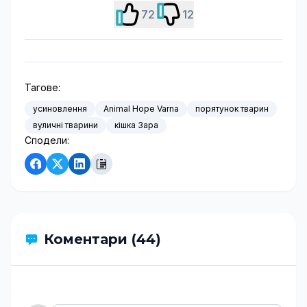
72
12
Тагове:
усиновлення
Animal Hope Varna
порятунок тварин
вуличні тварини
кішка Зара
Сподели:
Коментари (44)