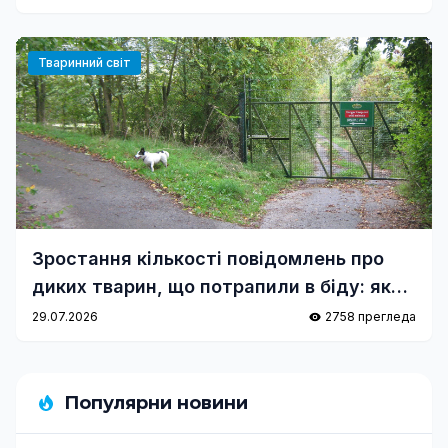
Тваринний світ
Зростання кількості повідомлень про
диких тварин, що потрапили в біду: як
реагувати правильно?
29.07.2026
2758 прегледа
Популярни новини