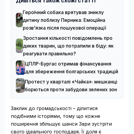
Дивіться також схожі статті
Героїчний собака врятував зниклу
дитину поблизу Перника: Емоційна
розв'язка після пошукової операції
Зростання кількості повідомлень про
диких тварин, що потрапили в біду: як
реагувати правильно?
ЦПЛР-Бургас отримав фінансування
для збереження болгарських традицій
Протест у кварталі «Чайка»: мешканці
борються проти забудови зелених зон
Заклик до громадськості – ділитися
подібними історіями, тому що кожне
поширення збільшує шанси Зари зустріти
свого ідеального господаря. Її доля є