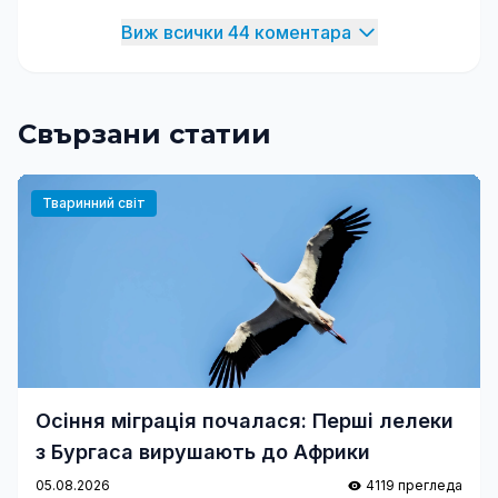
Виж всички 44 коментара
Свързани статии
Тваринний світ
Осіння міграція почалася: Перші лелеки
з Бургаса вирушають до Африки
05.08.2026
4119 прегледа