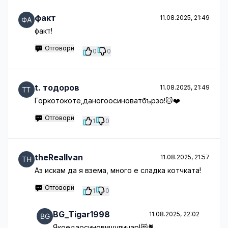
факт
11.08.2025, 21:49
факт!
Отговори
0
0
t. тодоров
11.08.2025, 21:49
Горкотокоте,даногоосиноватбързо!🐱❤️
Отговори
1
0
theRealIvan
11.08.2025, 21:57
Аз искам да я взема, много е сладка котчката!
Отговори
1
0
BG_Tigar1998
11.08.2025, 22:02
Якоедаосиновишуличар!😻🐈