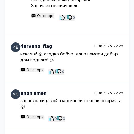
Зарачакаточниячовек.
Отговори
1
0
4erveno_flag
11.08.2025, 22:28
искам я! 😻 сладко бебче, дано намери добър
дом веднага! 👍
Отговори
1
0
anoniemen
11.08.2025, 22:28
зараекралица!койтояосинови-печелилотарията
😻
Отговори
0
0