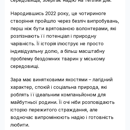
середовища, зберігає надію на теплий дім.
Народившись 2022 року, це чотириноге
створіння пройшло через безліч випробувань,
перш ніж бути врятованою волонтерами, які
розпізнають її потенціал і природну
чарівність. Її історія ілюструє не просто
індивідуальну долю, а більш масштабну
проблему бездомних тварин у міському
середовищі.
Зара має винятковими якостями – лагідний
характер, спокій і соціальна природа, які
роблять її ідеальним компаньйоном для
майбутньої родини. Її очі ніби розповідають
історію пережитого страждання, але
водночас випромінюють надію і готовність
любити.