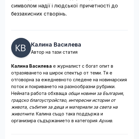
символом надії і людської причетності до
беззахисних створінь.
Калина Василева
Автор на тази статия
Калина Василева
е журналист с богат опит в
отразяването на широк спектър от теми. Тя е
отговорна за ежедневното следене на новинарския
поток и покриването на разнообразни рубрики.
Нейната работа обхваща
общи новини за България,
градско благоустройство, интересни истории от
живота, събития за деца и материали за света на
животните
. Калина също така поддържа и
организира съдържанието в категория
Архив
.