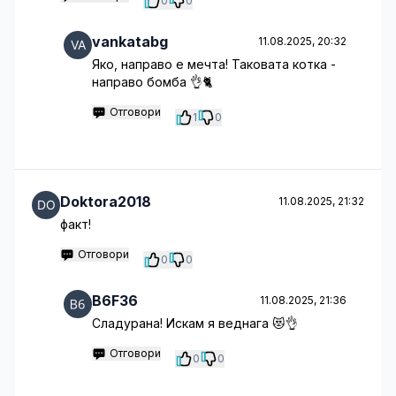
0
0
vankatabg
11.08.2025, 20:32
Яко, направо е мечта! Таковата котка -
направо бомба 👌🐈
Отговори
1
0
Doktora2018
11.08.2025, 21:32
факт!
Отговори
0
0
B6F36
11.08.2025, 21:36
Сладурана! Искам я веднага 😻👌
Отговори
0
0