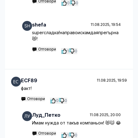
Отговори
0
0
shefa
11.08.2025, 19:54
superсладка!направоискамдаяпрегърна
😻!
Отговори
1
0
ECF89
11.08.2025, 19:59
факт!
Отговори
0
0
Луд_Петко
11.08.2025, 20:00
Имам нужда от такъв компаньон! 😻🐱 😂
Отговори
1
0