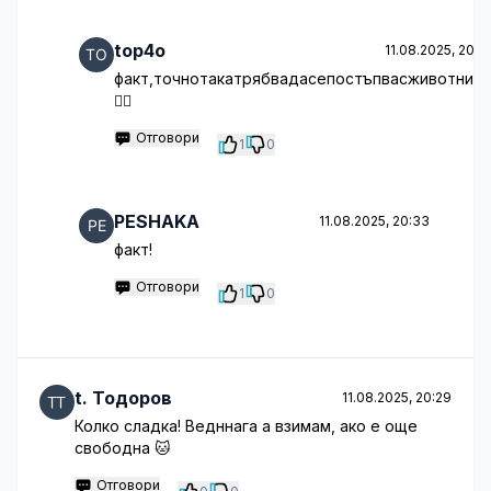
top4o
11.08.2025, 20:3
факт,точнотакатрябвадасепостъпвасживотните
🤦‍♂️
Отговори
1
0
PESHAKA
11.08.2025, 20:33
факт!
Отговори
1
0
t. Тодоров
11.08.2025, 20:29
Колко сладка! Ведннага а взимам, ако е още
свободна 🐱
Отговори