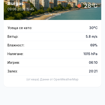
Burgas
28°C
09.08.2026 15:45
Чисте Небо
Усеща се като:
30°C
Вятър:
5.8 m/s
Влажност:
69%
Налягане:
1015 hPa
Изгрев:
06:10
Залез:
20:21
(от кеша) Данни от OpenWeatherMap