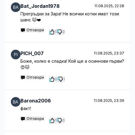
Bat_Jordan1978
11.08.2025, 22:28
Прегръдки за Зара! Не всички котки имат този
шанс 🐱❤️
Отговори
1
0
PICH_007
11.08.2025, 23:37
Боже, колко е сладка! Кой ще а осиннови първи?
😍🐱
Отговори
0
1
Barona2006
11.08.2025, 23:39
факт!
Отговори
1
0