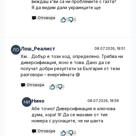
виждаш к'ви са ни проблемите с газта?
Я да видим дали украинците ще
Отговори
1
0
Лош_Реалист
08.07.2026, 18:51
Хм… Добър е този ход, определено. Трябва ни
диверсификация, ясно е това. Дано да се
получат добри резултати за България от тези
разговори – енергийната 😅
Отговори
1
1
Нино
08.07.2026, 18:56
Абе точно! Диверсификация е ключова
дума, хора! 💯 Да се махаме от тия
номера с руснаците, че ни шанта
Отговори
1
0