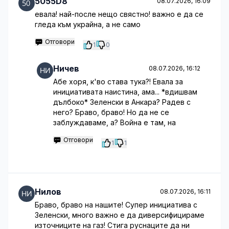
5055D8
08.07.2026, 16:09
евала! най-после нещо свястно! важно е да се
гледа към украйна, а не само
Отговори
1
0
Ничев
08.07.2026, 16:12
Абе хоря, к'во става тука?! Евала за
инициативата наистина, ама... *вдишвам
дълбоко* Зеленски в Анкара? Радев с
него? Браво, браво! Но да не се
заблуждаваме, а? Война е там, на
Отговори
1
1
Нилов
08.07.2026, 16:11
Браво, браво на нашите! Супер инициатива с
Зеленски, много важно е да диверсифицираме
източниците на газ! Стига руснаците да ни