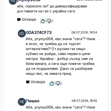
абе, сериозно ли? да диверсифицираме
доставките на газ с украйна сега
Отговори
1
0
0DA374CF73
08.07.2026, 18:54
Абе, ynymys958, кво значи "сега"? Нали
е ясно, че трябва да се търсят
алтернативи?! От руския газ нищо
хубаво не дойде, само нерви и цени
нагоре. Украйна - добър съсед сме си
били винаги, а сега още повече трябва
да се подкрепяме. Дано се разберем
нещо яко, че зимата пред
Отговори
1
0
Пешко
08.07.2026, 18:55
Абе, ynymys958, кво значи "сега"? Нали