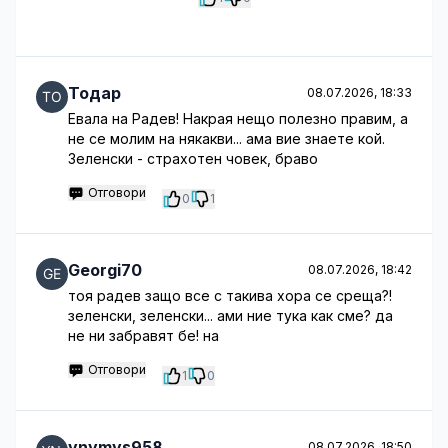
Тодар
08.07.2026, 18:33
Евала на Радев! Накрая нещо полезно правим, а
не се молим на някакви... ама вие знаете кой.
Зеленски - страхотен човек, браво
Отговори
0
1
Georgi70
08.07.2026, 18:42
тоя радев защо все с такива хора се среща?!
зеленски, зеленски... ами ние тука как сме? да
не ни забравят бе! на
Отговори
1
0
ynymys958
08.07.2026, 18:50