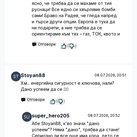
ясно, че трябва да се махаме от тия
руснаци! Все едно си хвърляме бомби
сами! Браво на Радев, че гледа напред
и търси други опции. Европа е тука да
ни подкрепи, а ние трябва да се
ориентираме към тях – газ, ТОК, квото и
Отговори
1
0
Stoyan88
08.07.2026, 20:51
Хм... енергийна сигурност е ключова, нали?
Дано успеем да се 🤷‍♂️
Отговори
1
1
super_hero205
08.07.2026, 20:52
Абе Stoyan88, к'во значи "дано
успеем"? Няма "дано", трябва да стане!
Сериозно ли все още има хора, дето се