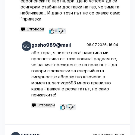
европейските партньори. Дано успеем да си
осигурим стабилни доставки на газ, че зимата
наближава... И дано този път не се окаже само
"приказки
Отговори
0
0
gosho989@mail
08.07.2026, 16:04
абе хора, я вижте сега! наистина ми
просветлява от тази новина! радвам се,
че нашият президент е на прав път – да
говори с зеленски за енергийната
сигурност е абсолютно ключово в
момента. sarnvgp593 много правилно
казва - важен е резултатът, не само
приказките!
Отговори
1
0