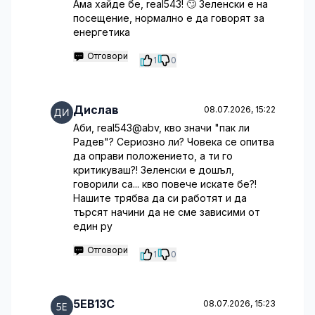
Ама хайде бе, real543! 🙄 Зеленски е на
посещение, нормално е да говорят за
енергетика
Отговори
1
0
Дислав
08.07.2026, 15:22
Аби, real543@abv, кво значи "пак ли
Радев"? Сериозно ли? Човека се опитва
да оправи положението, а ти го
критикуваш?! Зеленски е дошъл,
говорили са... кво повече искате бе?!
Нашите трябва да си работят и да
търсят начини да не сме зависими от
един ру
Отговори
1
0
5EB13C
08.07.2026, 15:23