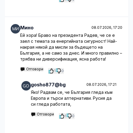
Мино
08.07.2026, 17:20
Ей хора! Браво на президента Радев, че се е
заел с темата за енергийната сигурност! Най-
накрая някой да мисли за бъдещето на
България, а не само за днес. И много правилно –
трябва ни диверсификация, ясна работа!
Отговори
1
0
gosho877@bg
08.07.2026, 17:21
Яко! Радвам се, че България гледа към
Европа и търси алтернативи. Русия да
си гледа работата,
Отговори
1
0