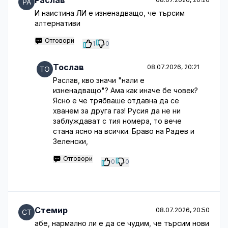
Раслав
И наистина ЛИ е изненадващо, че търсим
алтернативи
Отговори
1
0
Тослав
08.07.2026, 20:21
Раслав, кво значи "нали е
изненадващо"? Ама как иначе бе човек?
Ясно е че трябваше отдавна да се
хванем за друга газ! Русия да не ни
заблуждават с тия номера, то вече
стана ясно на всички. Браво на Радев и
Зеленски,
Отговори
0
0
Стемир
08.07.2026, 20:50
абе, нармално ли е да се чудим, че търсим нови