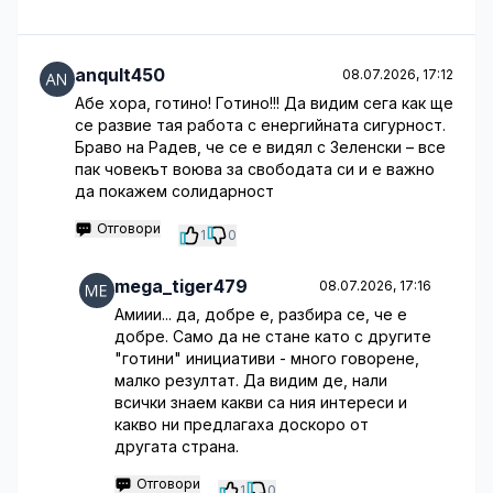
anqult450
08.07.2026, 17:12
Абе хора, готино! Готино!!! Да видим сега как ще
се развие тая работа с енергийната сигурност.
Браво на Радев, че се е видял с Зеленски – все
пак човекът воюва за свободата си и е важно
да покажем солидарност
Отговори
1
0
mega_tiger479
08.07.2026, 17:16
Амиии... да, добре е, разбира се, че е
добре. Само да не стане като с другите
"готини" инициативи - много говорене,
малко резултат. Да видим де, нали
всички знаем какви са ния интереси и
какво ни предлагаха доскоро от
другата страна.
Отговори
1
0