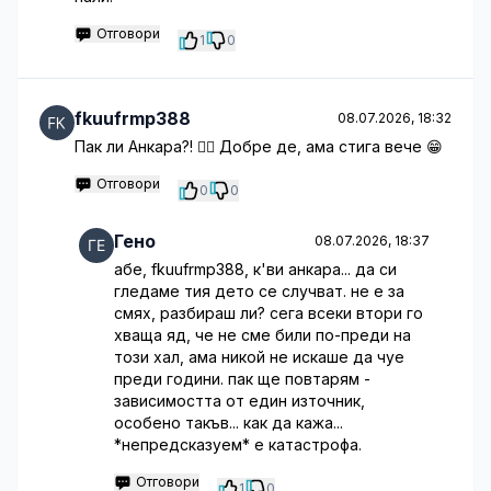
Отговори
1
0
fkuufrmp388
08.07.2026, 18:32
Пак ли Анкара?! 🤦‍♀️ Добре де, ама стига вече 😁
Отговори
0
0
Гено
08.07.2026, 18:37
абе, fkuufrmp388, к'ви анкара... да си
гледаме тия дето се случват. не е за
смях, разбираш ли? сега всеки втори го
хваща яд, че не сме били по-преди на
този хал, ама никой не искаше да чуе
преди години. пак ще повтарям -
зависимостта от един източник,
особено такъв... как да кажа...
*непредсказуем* е катастрофа.
Отговори
1
0