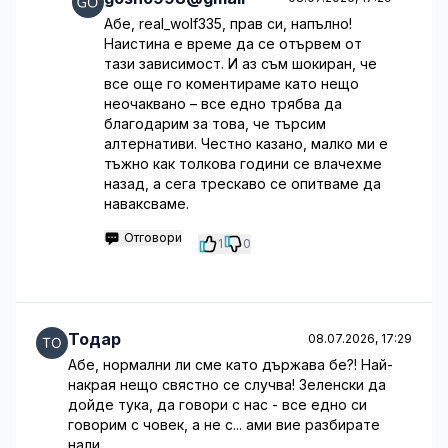
Абе, real_wolf335, прав си, напълно!
Наистина е време да се отървем от
тази зависимост. И аз съм шокиран, че
все още го коментираме като нещо
неочаквано – все едно трябва да
благодарим за това, че търсим
алтернативи. Честно казано, малко ми е
тъжно как толкова години се влачехме
назад, а сега трескаво се опитваме да
наваксваме.
Отговори
1
0
Тодар
08.07.2026, 17:29
Абе, нормални ли сме като държава бе?! Най-
накрая нещо свястно се случва! Зеленски да
дойде тука, да говори с нас - все едно си
говорим с човек, а не с... ами вие разбирате
нали.