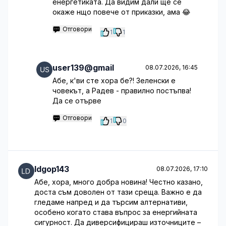
енергетиката. Да видим дали ще се
окаже нщо повече от приказки, ама 😂
Отговори
1
1
user139@gmail
08.07.2026, 16:45
Абе, к'ви сте хора бе?! Зеленски е
човекът, а Радев - правилно постъпва!
Да се отърве
Отговори
1
0
ldgop143
08.07.2026, 17:10
Абе, хора, много добра новина! Честно казано,
доста съм доволен от тази среща. Важно е да
гледаме напред и да търсим алтернативи,
особено когато става въпрос за енергийната
сигурност. Да диверсифицираш източниците –