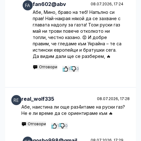
fan602@abv
08.07.2026, 17:24
Абе, Мино, браво на теб! Напълно си
прав! Най-накрая някой да се захване с
главата надолу за газта! Този руски газ
май ни трови повече отколкото ни
топли, честно казано. 😡 И добре
правим, че гледаме към Украйна – те са
истински европейци и братушки сега.
Да видим дали ще се разберем, 🔥
Отговори
1
0
real_wolf335
08.07.2026, 17:28
Абе, наистина ли още раз4итаме на руски газ?
Не е ли време да се ориентираме към 🔥
Отговори
1
0
gosho998@gmail
08.07.2026, 17:29