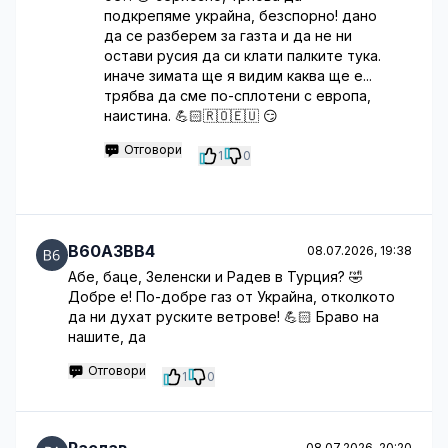
подкрепяме украйна, безспорно! дано
да се разберем за газта и да не ни
остави русия да си клати палките тука.
иначе зимата ще я видим каква ще е...
трябва да сме по-сплотени с европа,
наистина. 💪🏻🇷🇴🇪🇺 😏
Отговори
1
0
B60A3BB4
08.07.2026, 19:38
Абе, баце, Зеленски и Радев в Турция? 🤣
Добре е! По-добре газ от Украйна, отколкото
да ни духат руските ветрове! 💪🏻 Браво на
нашите, да
Отговори
1
0
08.07.2026, 20:20