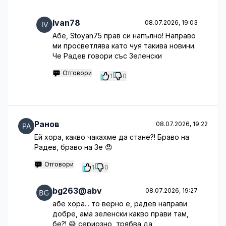
Ivan78
08.07.2026, 19:03
Абе, Stoyan75 прав си напълно! Направо
ми просветлява като чуя такива новини.
Че Радев говори със Зеленски
Отговори
1
0
Ранов
08.07.2026, 19:22
Ей хора, какво чакахме да стане?! Браво на
Радев, браво на Зе 😡
Отговори
1
0
bg263@abv
08.07.2026, 19:27
абе хора... то верно е, радев направи
добре, ама зеленски какво прави там,
бе?! 😅 сериозно, трябва да