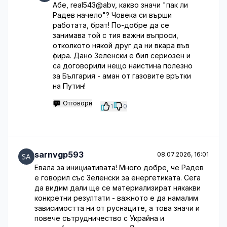
Абе, real543@abv, какво значи "пак ли
Радев начело"? Човека си върши
работата, брат! По-добре да се
занимава той с тия важни въпроси,
отколкото някой друг да ни вкара във
фира. Дано Зеленски е бил сериозен и
са договорили нещо наистина полезно
за България - аман от газовите врътки
на Путин!
Отговори
1
0
sarnvgp593
08.07.2026, 16:01
Евала за инициативата! Много добре, че Радев
е говорил със Зеленски за енергетиката. Сега
да видим дали ще се материализират някакви
конкретни резултати - важното е да намалим
зависимостта ни от руснаците, а това значи и
повече сътрудничество с Украйна и