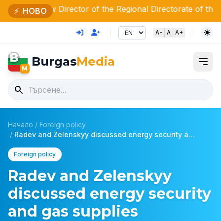
w Director of the Regional Directorate of the Ministry of I
⚡
НОВО
A-
A
A+
B
Burgas
Media
M
Начало
/
Foreign policy
/
Radev and Zelenskyy discussed energy security a...
Foreign policy
Radev and Zelenskyy
discussed energy security
and gas supplies