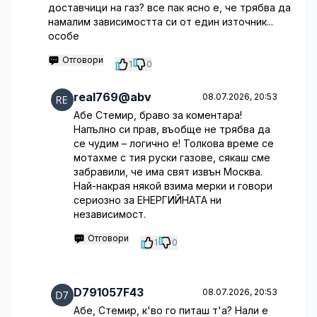
доставчици на газ? все пак ясно е, че трябва да
намалим зависимостта си от един източник...
особе
Отговори
1
0
real769@abv
08.07.2026, 20:53
Абе Стемир, браво за коментара!
Напълно си прав, въобще не трябва да
се чудим – логично е! Толкова време се
мотахме с тия руски газове, сякаш сме
забравили, че има свят извън Москва.
Най-накрая някой взима мерки и говори
сериозно за ЕНЕРГИЙНАТА ни
независимост.
Отговори
1
0
D791057F43
08.07.2026, 20:53
Абе, Стемир, к'во го питаш т'а? Нали е