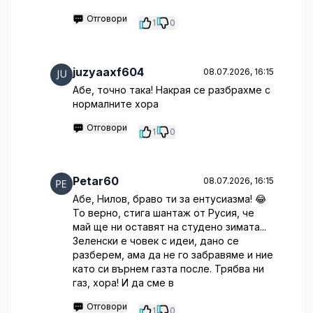
Отговори
1
0
juzyaaxf604
08.07.2026, 16:15
Абе, точно така! Накрая се разбрахме с
нормалните хора
Отговори
1
0
Petar60
08.07.2026, 16:15
Абе, Нилов, браво ти за ентусиазма! 😂
То верно, стига шантаж от Русия, че
май ще ни оставят на студено зимата...
Зеленски е човек с идеи, дано се
разберем, ама да не го забравяме и ние
като си върнем газта после. Трябва ни
газ, хора! И да сме в
Отговори
1
0