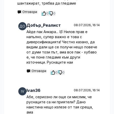
шантажират, трябва да гледаме
Отговори
0
0
Добър_Реалист
08.07.2026, 16:14
Айде пак Анкара... 🤣 Нилов прав е
напълно, супер важно е това с
диверсификацията! Честно казано, да
видим дали ще се получи нещо повече
от думи този път, ама все пак - хубаво
е, че поне гледаме към други
източници. Руснаците наи
Отговори
0
0
Ivan36
08.07.2026, 16:14
Абе, сериозно ли още си мислим, че
руснаците са ни приятели? Дано
наистина нещо излезе от тая среща,
ама