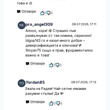
това е 💩
Отговори
1
0
pro_angel309
08.07.2026, 17:11
Алооо, хора! 🤩 Страшно съм
развълнуван от тая новина, сериозно!
ldgop143 го е казал много добре –
диверсификацията е ключова! И
Stoyan75 също е прав, фундаментално
важно е това!
Отговори
1
0
Yordan85
08.07.2026, 17:13
Евала на Радев! Най-сетне някакви
разумни стъпки! Да 💸
Отговори
0
0