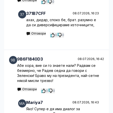
Отговори
1
0
371B7CFF
08.07.2026, 16:23
ахах, дидар, споко бе, брат. разумно е
да си диверсифицираме източниците,
Отговори
0
0
9B6F1840D3
08.07.2026, 16:42
Абе хора, вие си го знаете нали? Радвам се
безмерно, че Радев седна да говори с
Зеленски! Браво му на президента, най-сетне
някой мисли трезво!
Отговори
0
0
Mariya7
08.07.2026, 16:43
Яко! Супер е дя има диалог за