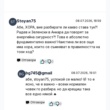
Stoyan75
08.07.2026, 18:59
Абе, ХОРА, вие разбирате ли какво става тук?!
Радев и Зеленски в Анкара да говорят за
енергийна сигурност?! Това е абсолютно
фундаментално важно! Наистина ли все още
има хора, които се съмняват в правилността на
този ход?
Отговори
0
0
bg745@gmail
08.07.2026, 19:01
абе, stoyan75, успокой се малко! 🤣 то е
ясно, че е важно – всеки нормален
човек го разбира. но да крещиш така
все едно някой 🔥
Отговори
1
0