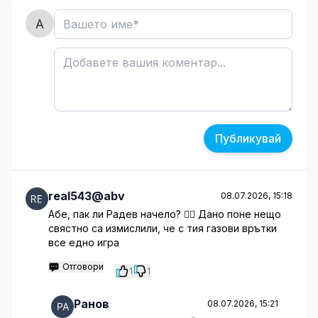
Публикувай
real543@abv
08.07.2026, 15:18
Абе, пак ли Радев начело? 🤦‍♂️ Дано поне нещо
свястно са измислили, че с тия газови врътки
все едно игра
Отговори
1
1
Ранов
08.07.2026, 15:21