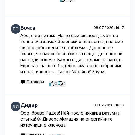
Бочев
08.07.2026, 16:17
Абе, я да питам... Не че съм експерт, ама к'во
точно очакваме? Зеленски е във война, ние сме
си със собствените проблеми... Дано не се
окаже, че пак се хванахме за нещо, дето ще ни
навреди повече. Важно е да гледаме на запад,
Европа е нашето бъдеще, ама да не забравяме
и практичността. Газ от Украйна? Звучи
Отговори
0
0
Дидар
08.07.2026, 16:19
Ооо, браво Радев! Най-после някаква разумна
стъпка! 🥳 Диверсификация на енергийните
източници е ключова