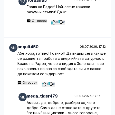
Yordan85
08.07.2026, 17:13
Евала на Радев! Най-сетне някакви
разумни стъпки! Да 💸
Отговори
0
0
anqult450
08.07.2026, 17:12
Абе хора, готино! Готино!!! Да видим сега как ще
се развие тая работа с енергийната сигурност.
Браво на Радев, че се е видял с Зеленски – все
пак човекът воюва за свободата си и е важно
да покажем солидарност
Отговори
1
0
mega_tiger479
08.07.2026, 17:16
Амиии... да, добре е, разбира се, че е
добре. Само да не стане като с другите
"готини" инициативи - много говорене,