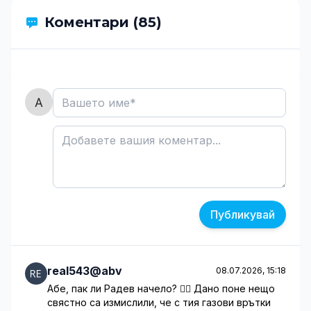
Коментари (85)
Публикувай
real543@abv
08.07.2026, 15:18
Абе, пак ли Радев начело? 🤦‍♂️ Дано поне нещо
свястно са измислили, че с тия газови врътки