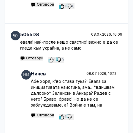
Отговори
1
0
5055D8
08.07.2026, 16:09
евала! най-после нещо свястно! важно е да се
гледа към украйна, а не само
Отговори
1
0
Ничев
08.07.2026, 16:12
Абе хоря, к'во става тука?! Евала за
инициативата наистина, ама... *вдишвам
дълбоко* Зеленски в Анкара? Радев с
него? Браво, браво! Но да не се
заблуждаваме, а? Война е там, на
Отговори
1
1