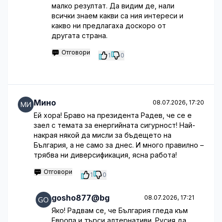
малко резултат. Да видим де, нали
всички знаем какви са ния интереси и
какво ни предлагаха доскоро от
другата страна.
Отговори
1
0
Мино
08.07.2026, 17:20
Ей хора! Браво на президента Радев, че се е
заел с темата за енергийната сигурност! Най-
накрая някой да мисли за бъдещето на
България, а не само за днес. И много правилно –
трябва ни диверсификация, ясна работа!
Отговори
1
0
gosho877@bg
08.07.2026, 17:21
Яко! Радвам се, че България гледа към
Европа и търси алтернативи. Русия да