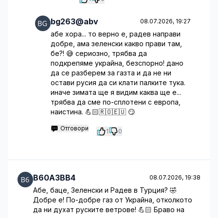
bg263@abv
08.07.2026, 19:27
абе хора... то верно е, радев направи
добре, ама зеленски какво прави там,
бе?! 😅 сериозно, трябва да
подкрепяме украйна, безспорно! дано
да се разберем за газта и да не ни
остави русия да си клати палките тука.
иначе зимата ще я видим каква ще е...
трябва да сме по-сплотени с европа,
наистина. 💪🏻🇷🇴🇪🇺 😏
Отговори
1
0
B60A3BB4
08.07.2026, 19:38
Абе, баце, Зеленски и Радев в Турция? 🤣
Добре е! По-добре газ от Украйна, отколкото
да ни духат руските ветрове! 💪🏻 Браво на