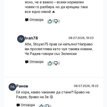
ясно, че е важно – всеки нормален
човек го разбира. но да крещиш така
все едно някой 🔥
Отговори
1
0
Ivan78
08.07.2026, 19:03
Абе, Stoyan75 прав си напълно! Направо
ми просветлява като чуя такива новини.
Че Радев говори със Зеленски
Отговори
1
0
Ранов
08.07.2026, 19:22
Ей хора, какво чакахме да стане?! Браво на
Радев, браво на Зе 😡
Отговори
1
0