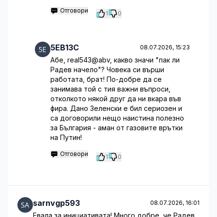
Отговори
1
0
5EB13C
08.07.2026, 15:23
Абе, real543@abv, какво значи "пак ли
Радев начело"? Човека си върши
работата, брат! По-добре да се
занимава той с тия важни въпроси,
отколкото някой друг да ни вкара във
фира. Дано Зеленски е бил сериозен и
са договорили нещо наистина полезно
за България - аман от газовите врътки
на Путин!
Отговори
1
0
sarnvgp593
08.07.2026, 16:01
Евала за инициативата! Много добре, че Радев