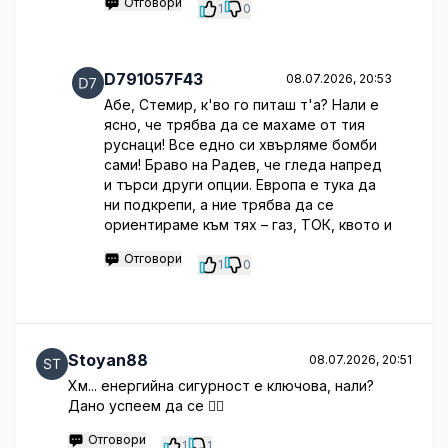
Отговори
1
0
D791057F43
08.07.2026, 20:53
Абе, Стемир, к'во го питаш т'а? Нали е
ясно, че трябва да се махаме от тия
руснаци! Все едно си хвърляме бомби
сами! Браво на Радев, че гледа напред
и търси други опции. Европа е тука да
ни подкрепи, а ние трябва да се
ориентираме към тях – газ, ТОК, квото и
Отговори
1
0
Stoyan88
08.07.2026, 20:51
Хм... енергийна сигурност е ключова, нали?
Дано успеем да се 🤷‍♂️
Отговори
1
1