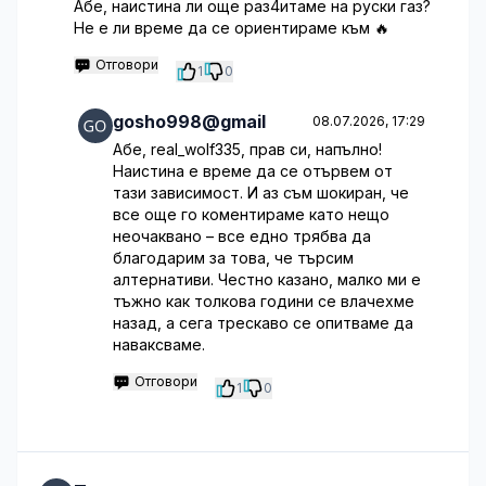
Абе, наистина ли още раз4итаме на руски газ?
Не е ли време да се ориентираме към 🔥
Отговори
1
0
gosho998@gmail
08.07.2026, 17:29
Абе, real_wolf335, прав си, напълно!
Наистина е време да се отървем от
тази зависимост. И аз съм шокиран, че
все още го коментираме като нещо
неочаквано – все едно трябва да
благодарим за това, че търсим
алтернативи. Честно казано, малко ми е
тъжно как толкова години се влачехме
назад, а сега трескаво се опитваме да
наваксваме.
Отговори
1
0