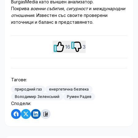
BurgasMedia като външен анализатор.
Покрива
военни събития, сигурност
и
международни
отношения
. Известен със своите проверени
източници и баланс в представянето.
16
3
Тагове:
природний газ
енергетична безпека
Володимир Зеленський
Румен Радев
Сподели: