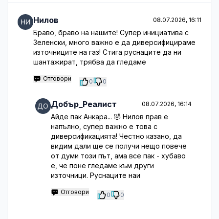
Нилов
08.07.2026, 16:11
Браво, браво на нашите! Супер инициатива с
Зеленски, много важно е да диверсифицираме
източниците на газ! Стига руснаците да ни
шантажират, трябва да гледаме
Отговори
0
0
Добър_Реалист
08.07.2026, 16:14
Айде пак Анкара... 🤣 Нилов прав е
напълно, супер важно е това с
диверсификацията! Честно казано, да
видим дали ще се получи нещо повече
от думи този път, ама все пак - хубаво
е, че поне гледаме към други
източници. Руснаците наи
Отговори
0
0