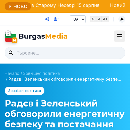
в Старому Несебрі 15 серпня
Новий директор ОДМВС
⚡
НОВО
A-
A
A+
B
Burgas
Media
M
Начало
/
Зовнішня політика
/
Радєв і Зеленський обговорили енергетичну безпе...
Зовнішня політика
Радєв і Зеленський
обговорили енергетичну
безпеку та постачання