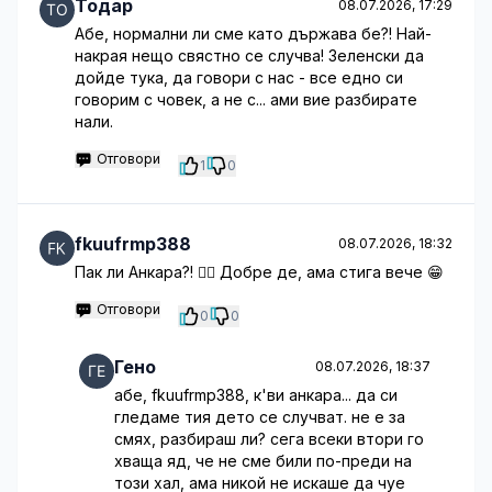
Тодар
08.07.2026, 17:29
Абе, нормални ли сме като държава бе?! Най-
накрая нещо свястно се случва! Зеленски да
дойде тука, да говори с нас - все едно си
говорим с човек, а не с... ами вие разбирате
нали.
Отговори
1
0
fkuufrmp388
08.07.2026, 18:32
Пак ли Анкара?! 🤦‍♀️ Добре де, ама стига вече 😁
Отговори
0
0
Гено
08.07.2026, 18:37
абе, fkuufrmp388, к'ви анкара... да си
гледаме тия дето се случват. не е за
смях, разбираш ли? сега всеки втори го
хваща яд, че не сме били по-преди на
този хал, ама никой не искаше да чуе