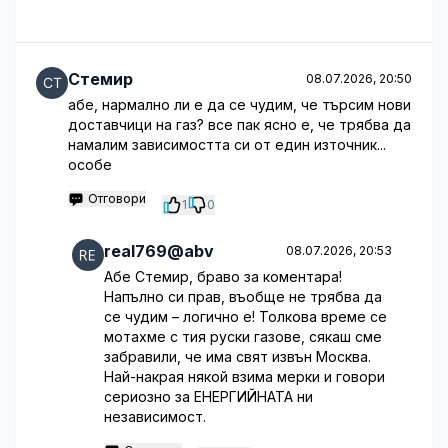
Стемир
08.07.2026, 20:50
абе, нармално ли е да се чудим, че търсим нови
доставчици на газ? все пак ясно е, че трябва да
намалим зависимостта си от един източник...
особе
Отговори
1
0
real769@abv
08.07.2026, 20:53
Абе Стемир, браво за коментара!
Напълно си прав, въобще не трябва да
се чудим – логично е! Толкова време се
мотахме с тия руски газове, сякаш сме
забравили, че има свят извън Москва.
Най-накрая някой взима мерки и говори
сериозно за ЕНЕРГИЙНАТА ни
независимост.