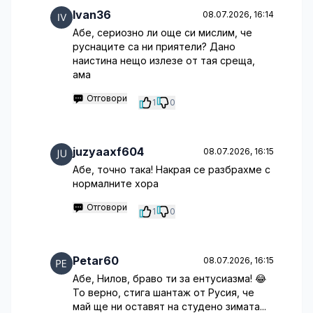
Ivan36
08.07.2026, 16:14
Абе, сериозно ли още си мислим, че
руснаците са ни приятели? Дано
наистина нещо излезе от тая среща,
ама
Отговори
1
0
juzyaaxf604
08.07.2026, 16:15
Абе, точно така! Накрая се разбрахме с
нормалните хора
Отговори
1
0
Petar60
08.07.2026, 16:15
Абе, Нилов, браво ти за ентусиазма! 😂
То верно, стига шантаж от Русия, че
май ще ни оставят на студено зимата...