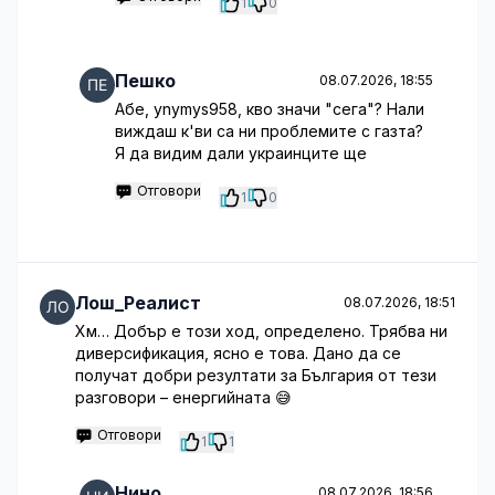
1
0
Пешко
08.07.2026, 18:55
Абе, ynymys958, кво значи "сега"? Нали
виждаш к'ви са ни проблемите с газта?
Я да видим дали украинците ще
Отговори
1
0
Лош_Реалист
08.07.2026, 18:51
Хм… Добър е този ход, определено. Трябва ни
диверсификация, ясно е това. Дано да се
получат добри резултати за България от тези
разговори – енергийната 😅
Отговори
1
1
Нино
08.07.2026, 18:56