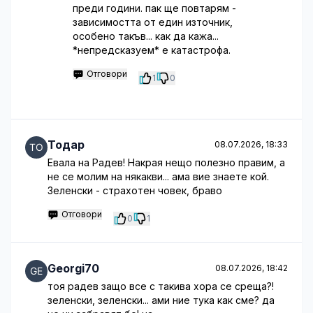
преди години. пак ще повтарям -
зависимостта от един източник,
особено такъв... как да кажа...
*непредсказуем* е катастрофа.
Отговори
1
0
Тодар
08.07.2026, 18:33
Евала на Радев! Накрая нещо полезно правим, а
не се молим на някакви... ама вие знаете кой.
Зеленски - страхотен човек, браво
Отговори
0
1
Georgi70
08.07.2026, 18:42
тоя радев защо все с такива хора се среща?!
зеленски, зеленски... ами ние тука как сме? да