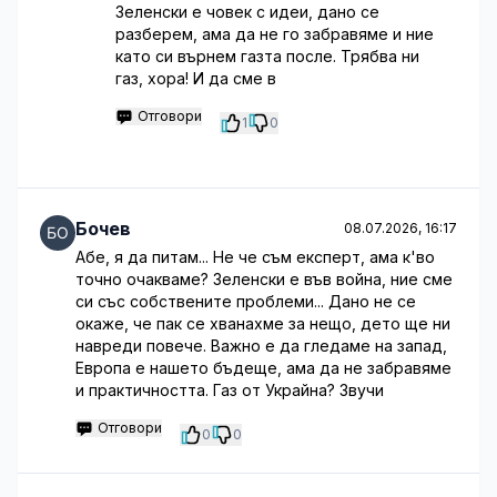
Зеленски е човек с идеи, дано се
разберем, ама да не го забравяме и ние
като си върнем газта после. Трябва ни
газ, хора! И да сме в
Отговори
1
0
Бочев
08.07.2026, 16:17
Абе, я да питам... Не че съм експерт, ама к'во
точно очакваме? Зеленски е във война, ние сме
си със собствените проблеми... Дано не се
окаже, че пак се хванахме за нещо, дето ще ни
навреди повече. Важно е да гледаме на запад,
Европа е нашето бъдеще, ама да не забравяме
и практичността. Газ от Украйна? Звучи
Отговори
0
0