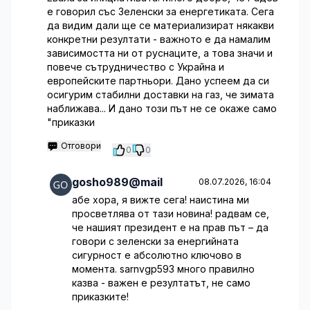
е говорил със Зеленски за енергетиката. Сега
да видим дали ще се материализират някакви
конкретни резултати - важното е да намалим
зависимостта ни от руснаците, а това значи и
повече сътрудничество с Украйна и
европейските партньори. Дано успеем да си
осигурим стабилни доставки на газ, че зимата
наближава... И дано този път не се окаже само
"приказки
Отговори
0
0
gosho989@mail
08.07.2026, 16:04
абе хора, я вижте сега! наистина ми
просветлява от тази новина! радвам се,
че нашият президент е на прав път – да
говори с зеленски за енергийната
сигурност е абсолютно ключово в
момента. sarnvgp593 много правилно
казва - важен е резултатът, не само
приказките!