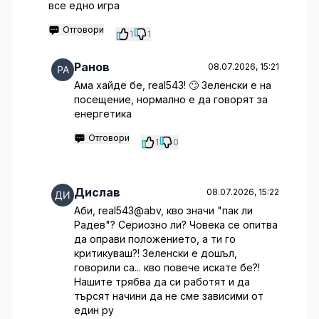
все едно игра
Отговори
1
1
Ранов
08.07.2026, 15:21
Ама хайде бе, real543! 🙄 Зеленски е на
посещение, нормално е да говорят за
енергетика
Отговори
1
0
Дислав
08.07.2026, 15:22
Аби, real543@abv, кво значи "пак ли
Радев"? Сериозно ли? Човека се опитва
да оправи положението, а ти го
критикуваш?! Зеленски е дошъл,
говорили са... кво повече искате бе?!
Нашите трябва да си работят и да
търсят начини да не сме зависими от
един ру