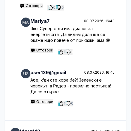
Отговори
0
0
Mariya7
08.07.2026, 16:43
Яко! Супер е дя има диалог за
енергетиката. Да видим дали ще се
окаже нщо повече от приказки, ама 😂
Отговори
1
1
user139@gmail
08.07.2026, 16:45
Абе, к'ви сте хора бе?! Зеленски е
човекът, а Радев - правилно постъпва!
Да се отърве
Отговори
1
0