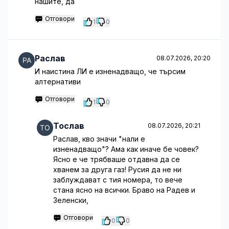
нашите, да
Отговори
1
0
Раслав
08.07.2026, 20:20
И наистина ЛИ е изненадващо, че търсим
алтернативи
Отговори
1
0
Тослав
08.07.2026, 20:21
Раслав, кво значи "нали е
изненадващо"? Ама как иначе бе човек?
Ясно е че трябваше отдавна да се
хванем за друга газ! Русия да не ни
заблуждават с тия номера, то вече
стана ясно на всички. Браво на Радев и
Зеленски,
Отговори
0
0