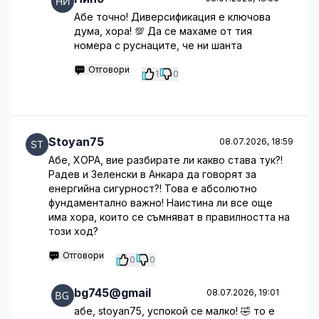
Абе точно! Диверсификация е ключова
дума, хора! 💯 Да се махаме от тия
номера с руснаците, че ни шанта
Отговори
1
0
Stoyan75
08.07.2026, 18:59
Абе, ХОРА, вие разбирате ли какво става тук?!
Радев и Зеленски в Анкара да говорят за
енергийна сигурност?! Това е абсолютно
фундаментално важно! Наистина ли все още
има хора, които се съмняват в правилността на
този ход?
Отговори
0
0
bg745@gmail
08.07.2026, 19:01
абе, stoyan75, успокой се малко! 🤣 то е