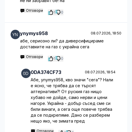
не ни забравят бе! на
Отговори
1
0
ynymys958
08.07.2026, 18:50
абе, сериозно ли? да диверсифицираме
доставките на газ с украйна сега
Отговори
1
0
0DA374CF73
08.07.2026, 18:54
Абе, ynymys958, кво значи "сега"? Нали
е ясно, че трябва да се търсят
алтернативи?! От руския газ нищо
хубаво не дойде, само нерви и цени
нагоре. Украйна - добър съсед сме си
били винаги, а сега още повече трябва
да се подкрепяме. Дано се разберем
нещо яко, че зимата пред
Отговори