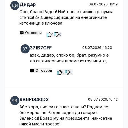
Дидар
08.07.2026, 16:19
Ооо, браво Радев! Най-после някаква разумна
стъпка! 🥳 Диверсификация на енергийните
източници е ключова
Отговори
1
0
371B7CFF
08.07.2026, 16:23
ахах, дидар, споко бе, брат. разумно е
да си диверсифицираме източниците,
Отговори
0
0
9B6F1840D3
08.07.2026, 16:42
Абе хора, вие си го знаете нали? Радвам се
безмерно, че Радев седна да говори с
Зеленски! Браво му на президента, най-сетне
някой мисли трезво!