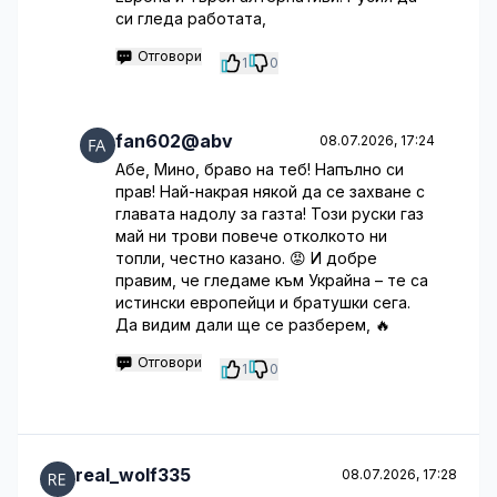
си гледа работата,
Отговори
1
0
fan602@abv
08.07.2026, 17:24
Абе, Мино, браво на теб! Напълно си
прав! Най-накрая някой да се захване с
главата надолу за газта! Този руски газ
май ни трови повече отколкото ни
топли, честно казано. 😡 И добре
правим, че гледаме към Украйна – те са
истински европейци и братушки сега.
Да видим дали ще се разберем, 🔥
Отговори
1
0
real_wolf335
08.07.2026, 17:28