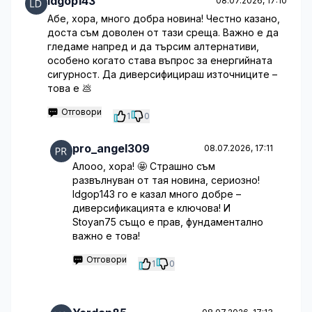
ldgop143
08.07.2026, 17:10
Абе, хора, много добра новина! Честно казано,
доста съм доволен от тази среща. Важно е да
гледаме напред и да търсим алтернативи,
особено когато става въпрос за енергийната
сигурност. Да диверсифицираш източниците –
това е 💩
Отговори
1
0
pro_angel309
08.07.2026, 17:11
Алооо, хора! 🤩 Страшно съм
развълнуван от тая новина, сериозно!
ldgop143 го е казал много добре –
диверсификацията е ключова! И
Stoyan75 също е прав, фундаментално
важно е това!
Отговори
1
0