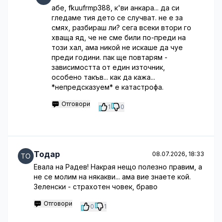
абе, fkuufrmp388, к'ви анкара... да си
гледаме тия дето се случват. не е за
смях, разбираш ли? сега всеки втори го
хваща яд, че не сме били по-преди на
този хал, ама никой не искаше да чуе
преди години. пак ще повтарям -
зависимостта от един източник,
особено такъв... как да кажа...
*непредсказуем* е катастрофа.
Отговори
1
0
Тодар
08.07.2026, 18:33
Евала на Радев! Накрая нещо полезно правим, а
не се молим на някакви... ама вие знаете кой.
Зеленски - страхотен човек, браво
Отговори
0
1