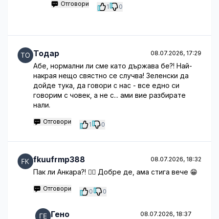
Отговори
1
0
Тодар
08.07.2026, 17:29
Абе, нормални ли сме като държава бе?! Най-
накрая нещо свястно се случва! Зеленски да
дойде тука, да говори с нас - все едно си
говорим с човек, а не с... ами вие разбирате
нали.
Отговори
1
0
fkuufrmp388
08.07.2026, 18:32
Пак ли Анкара?! 🤦‍♀️ Добре де, ама стига вече 😁
Отговори
0
0
Гено
08.07.2026, 18:37