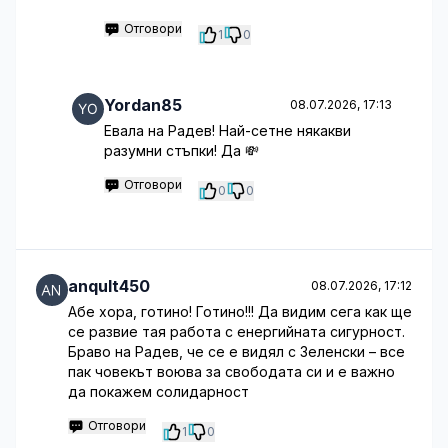
Отговори
1
0
Yordan85
08.07.2026, 17:13
Евала на Радев! Най-сетне някакви
разумни стъпки! Да 💸
Отговори
0
0
anqult450
08.07.2026, 17:12
Абе хора, готино! Готино!!! Да видим сега как ще
се развие тая работа с енергийната сигурност.
Браво на Радев, че се е видял с Зеленски – все
пак човекът воюва за свободата си и е важно
да покажем солидарност
Отговори
1
0