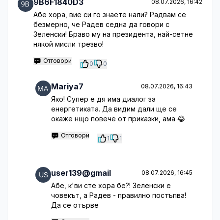
9B6F1840D3
08.07.2026, 16:42
Абе хора, вие си го знаете нали? Радвам се
безмерно, че Радев седна да говори с
Зеленски! Браво му на президента, най-сетне
някой мисли трезво!
Отговори
0
0
Mariya7
08.07.2026, 16:43
Яко! Супер е дя има диалог за
енергетиката. Да видим дали ще се
окаже нщо повече от приказки, ама 😂
Отговори
1
1
user139@gmail
08.07.2026, 16:45
Абе, к'ви сте хора бе?! Зеленски е
човекът, а Радев - правилно постъпва!
Да се отърве