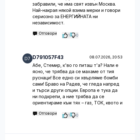
забравили, че има свят извън Москва.
Най-накрая някой взима мерки и говори
сериозно за ЕНЕРГИЙНАТА ни
независимост.
Отговори
1
0
D791057F43
08.07.2026, 20:53
Абе, Стемир, к'во го питаш т'а? Нали е
ясно, че трябва да се махаме от тия
руснаци! Все едно си хвърляме бомби
сами! Браво на Радев, че гледа напред
и търси други опции. Европа е тука да
ни подкрепи, а ние трябва да се
ориентираме към тях – газ, ТОК, квото и
Отговори
1
0