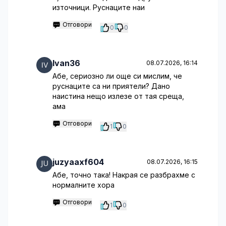
източници. Руснаците наи
Отговори
0
0
Ivan36
08.07.2026, 16:14
Абе, сериозно ли още си мислим, че
руснаците са ни приятели? Дано
наистина нещо излезе от тая среща,
ама
Отговори
1
0
juzyaaxf604
08.07.2026, 16:15
Абе, точно така! Накрая се разбрахме с
нормалните хора
Отговори
1
0