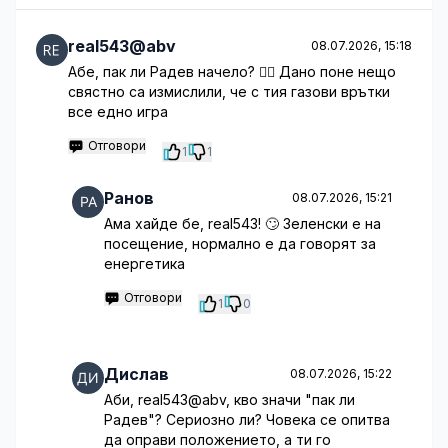
real543@abv
08.07.2026, 15:18
Абе, пак ли Радев начело? 🤦‍♂️ Дано поне нещо
свястно са измислили, че с тия газови врътки
все едно игра
Отговори
1
1
Ранов
08.07.2026, 15:21
Ама хайде бе, real543! 🙄 Зеленски е на
посещение, нормално е да говорят за
енергетика
Отговори
1
0
Дислав
08.07.2026, 15:22
Аби, real543@abv, кво значи "пак ли
Радев"? Сериозно ли? Човека се опитва
да оправи положението, а ти го