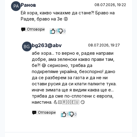
Ранов
08.07.2026, 19:22
Ей хора, какво чакахме да стане?! Браво на
Радев, браво на Зе 😡
Отговори
1
0
bg263@abv
08.07.2026, 19:27
абе хора... то верно е, радев направи
добре, ама зеленски какво прави там,
бе?! 😅 сериозно, трябва да
подкрепяме украйна, безспорно! дано
да се разберем за газта и да не ни
остави русия да си клати палките тука.
иначе зимата ще я видим каква ще е...
трябва да сме по-сплотени с европа,
наистина. 💪🏻🇷🇴🇪🇺 😏
Отговори
1
0