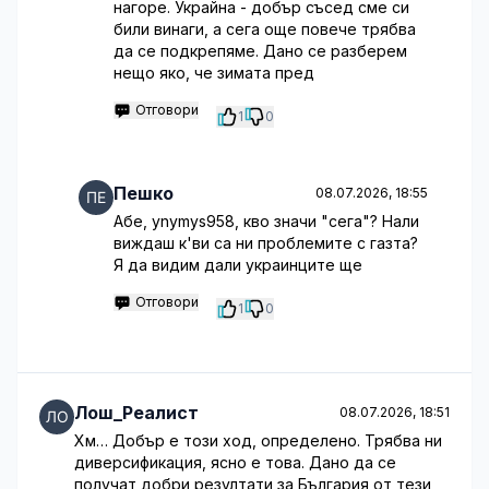
нагоре. Украйна - добър съсед сме си
били винаги, а сега още повече трябва
да се подкрепяме. Дано се разберем
нещо яко, че зимата пред
Отговори
1
0
Пешко
08.07.2026, 18:55
Абе, ynymys958, кво значи "сега"? Нали
виждаш к'ви са ни проблемите с газта?
Я да видим дали украинците ще
Отговори
1
0
Лош_Реалист
08.07.2026, 18:51
Хм… Добър е този ход, определено. Трябва ни
диверсификация, ясно е това. Дано да се
получат добри резултати за България от тези