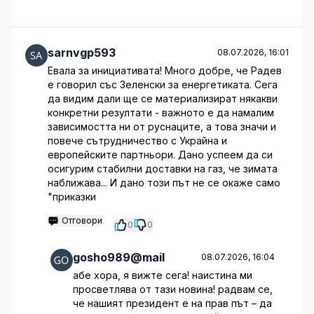
sarnvgp593
08.07.2026, 16:01
Евала за инициативата! Много добре, че Радев
е говорил със Зеленски за енергетиката. Сега
да видим дали ще се материализират някакви
конкретни резултати - важното е да намалим
зависимостта ни от руснаците, а това значи и
повече сътрудничество с Украйна и
европейските партньори. Дано успеем да си
осигурим стабилни доставки на газ, че зимата
наближава... И дано този път не се окаже само
"приказки
Отговори
0
0
gosho989@mail
08.07.2026, 16:04
абе хора, я вижте сега! наистина ми
просветлява от тази новина! радвам се,
че нашият президент е на прав път – да