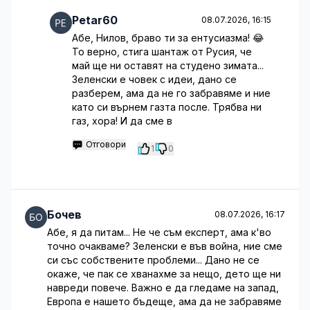
Petar60
08.07.2026, 16:15
Абе, Нилов, браво ти за ентусиазма! 😂
То верно, стига шантаж от Русия, че
май ще ни оставят на студено зимата...
Зеленски е човек с идеи, дано се
разберем, ама да не го забравяме и ние
като си върнем газта после. Трябва ни
газ, хора! И да сме в
Отговори
1
0
Бочев
08.07.2026, 16:17
Абе, я да питам... Не че съм експерт, ама к'во
точно очакваме? Зеленски е във война, ние сме
си със собствените проблеми... Дано не се
окаже, че пак се хванахме за нещо, дето ще ни
навреди повече. Важно е да гледаме на запад,
Европа е нашето бъдеще, ама да не забравяме