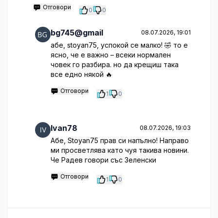
Отговори
0
0
bg745@gmail
08.07.2026, 19:01
абе, stoyan75, успокой се малко! 🤣 то е
ясно, че е важно – всеки нормален
човек го разбира. но да крещиш така
все едно някой 🔥
Отговори
1
0
Ivan78
08.07.2026, 19:03
Абе, Stoyan75 прав си напълно! Направо
ми просветлява като чуя такива новини.
Че Радев говори със Зеленски
Отговори
1
0