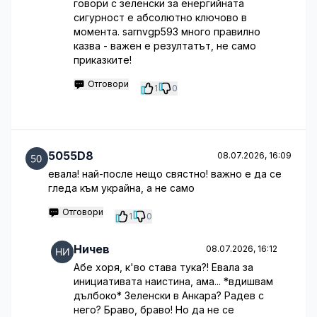
говори с зеленски за енергийната
сигурност е абсолютно ключово в
момента. sarnvgp593 много правилно
казва - важен е резултатът, не само
приказките!
Отговори
1
0
5055D8
08.07.2026, 16:09
евала! най-после нещо свястно! важно е да се
гледа към украйна, а не само
Отговори
1
0
Ничев
08.07.2026, 16:12
Абе хоря, к'во става тука?! Евала за
инициативата наистина, ама... *вдишвам
дълбоко* Зеленски в Анкара? Радев с
него? Браво, браво! Но да не се