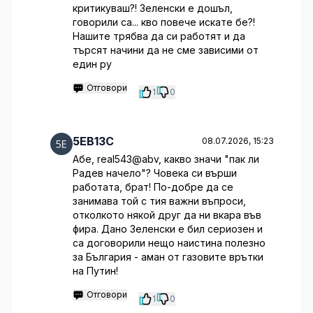
критикуваш?! Зеленски е дошъл,
говорили са... кво повече искате бе?!
Нашите трябва да си работят и да
търсят начини да не сме зависими от
един ру
Отговори
1
0
5EB13C
08.07.2026, 15:23
Абе, real543@abv, какво значи "пак ли
Радев начело"? Човека си върши
работата, брат! По-добре да се
занимава той с тия важни въпроси,
отколкото някой друг да ни вкара във
фира. Дано Зеленски е бил сериозен и
са договорили нещо наистина полезно
за България - аман от газовите врътки
на Путин!
Отговори
1
0