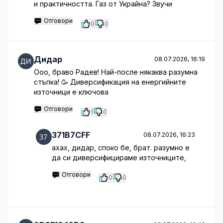
и практичността. Газ от Украйна? Звучи
Отговори
0
0
Дидар
08.07.2026, 16:19
Ооо, браво Радев! Най-после някаква разумна
стъпка! 🥳 Диверсификация на енергийните
източници е ключова
Отговори
1
0
371B7CFF
08.07.2026, 16:23
ахах, дидар, споко бе, брат. разумно е
да си диверсифицираме източниците,
Отговори
0
0