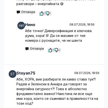
разговори – енергийната 😅
Отговори
1
1
Нино
08.07.2026, 18:56
Абе точно! Диверсификация е ключова
дума, хора! 💯 Да се махаме от тия
номера с руснаците, че ни шанта
Отговори
1
0
Stoyan75
08.07.2026, 18:59
Абе, ХОРА, вие разбирате ли какво става тук?!
Радев и Зеленски в Анкара да говорят за
енергийна сигурност?! Това е абсолютно
фундаментално важно! Наистина ли все още
има хора, които се съмняват в правилността на
този ход?