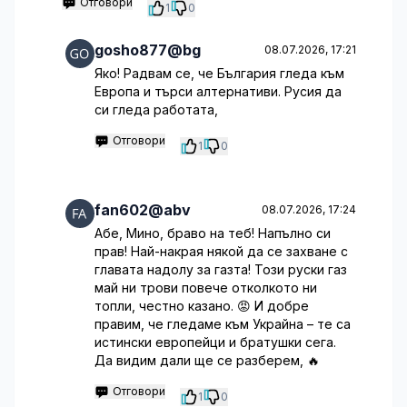
Отговори
1
0
gosho877@bg
08.07.2026, 17:21
Яко! Радвам се, че България гледа към
Европа и търси алтернативи. Русия да
си гледа работата,
Отговори
1
0
fan602@abv
08.07.2026, 17:24
Абе, Мино, браво на теб! Напълно си
прав! Най-накрая някой да се захване с
главата надолу за газта! Този руски газ
май ни трови повече отколкото ни
топли, честно казано. 😡 И добре
правим, че гледаме към Украйна – те са
истински европейци и братушки сега.
Да видим дали ще се разберем, 🔥
Отговори
1
0