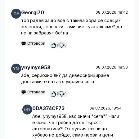
Georgi70
08.07.2026, 18:42
тоя радев защо все с такива хора се среща?!
зеленски, зеленски... ами ние тука как сме? да
не ни забравят бе! на
Отговори
1
0
ynymys958
08.07.2026, 18:50
абе, сериозно ли? да диверсифицираме
доставките на газ с украйна сега
Отговори
1
0
0DA374CF73
08.07.2026, 18:54
Абе, ynymys958, кво значи "сега"? Нали
е ясно, че трябва да се търсят
алтернативи?! От руския газ нищо
хубаво не дойде, само нерви и цени