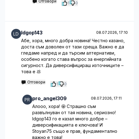
Отговори
1
0
ldgop143
08.07.2026, 17:10
Абе, хора, много добра новина! Честно казано,
доста съм доволен от тази среща. Важно е да
гледаме напред и да търсим алтернативи,
особено когато става въпрос за енергийната
сигурност. Да диверсифицираш източниците –
това е 💩
Отговори
1
0
pro_angel309
08.07.2026, 17:11
Алооо, хора! 🤩 Страшно съм
развълнуван от тая новина, сериозно!
ldgop143 го е казал много добре –
диверсификацията е ключова! И
Stoyan75 също е прав, фундаментално
важно е това!