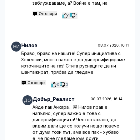
заблуждаваме, а? Война е там, на
Отговори
1
1
Нилов
08.07.2026, 16:11
Браво, браво на нашите! Супер инициатива с
Зеленски, много важно е да диверсифицираме
източниците на газ! Стига руснаците да ни
шантажират, трябва да гледаме
Отговори
0
0
Добър_Реалист
08.07.2026, 16:14
Айде пак Анкара... 🤣 Нилов прав е
напълно, супер важно е това с
диверсификацията! Честно казано, да
видим дали ще се получи нещо повече
от думи този път, ама все пак - хубаво
е, че поне гледаме към други