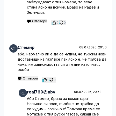
заблуждават с тия номера, то вече
стана ясно на всички. Браво на Радев и
Зеленски,
Отговори
0
0
Стемир
08.07.2026, 20:50
абе, нармално ли е да се чудим, че търсим нови
доставчици на газ? все пак ясно е, че трябва да
намалим зависимостта си от един източник...
особе
Отговори
1
0
real769@abv
08.07.2026, 20:53
Абе Стемир, браво за коментара!
Напълно си прав, въобще не трябва да
се чудим – логично е! Толкова време се
мотахме с тия руски газове, сякаш сме