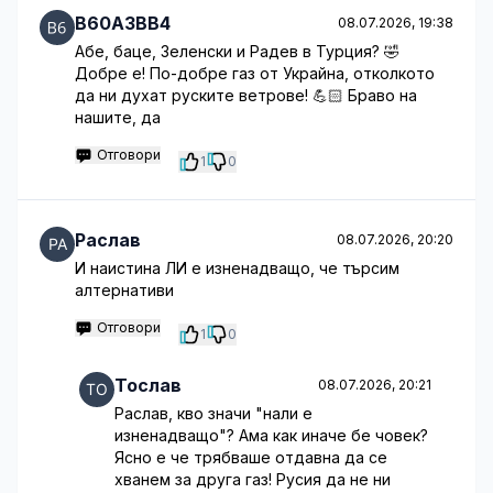
B60A3BB4
08.07.2026, 19:38
Абе, баце, Зеленски и Радев в Турция? 🤣
Добре е! По-добре газ от Украйна, отколкото
да ни духат руските ветрове! 💪🏻 Браво на
нашите, да
Отговори
1
0
Раслав
08.07.2026, 20:20
И наистина ЛИ е изненадващо, че търсим
алтернативи
Отговори
1
0
Тослав
08.07.2026, 20:21
Раслав, кво значи "нали е
изненадващо"? Ама как иначе бе човек?
Ясно е че трябваше отдавна да се
хванем за друга газ! Русия да не ни