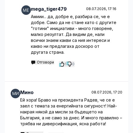
mega_tiger479
08.07.2026, 17:16
Амиии... да, добре е, разбира се, че е
добре. Само да не стане като с другите
"готини" инициативи - много говорене,
малко резултат. Да видим де, нали
всички знаем какви са ния интереси и
какво ни предлагаха доскоро от
другата страна.
Отговори
1
0
Мино
08.07.2026, 17:20
Ей хора! Браво на президента Радев, че се е
заел с темата за енергийната сигурност! Най-
накрая някой да мисли за бъдещето на
България, а не само за днес. И много правилно –
трябва ни диверсификация, ясна работа!