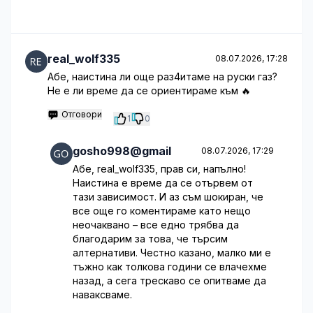
real_wolf335
08.07.2026, 17:28
Абе, наистина ли още раз4итаме на руски газ?
Не е ли време да се ориентираме към 🔥
Отговори
1
0
gosho998@gmail
08.07.2026, 17:29
Абе, real_wolf335, прав си, напълно!
Наистина е време да се отървем от
тази зависимост. И аз съм шокиран, че
все още го коментираме като нещо
неочаквано – все едно трябва да
благодарим за това, че търсим
алтернативи. Честно казано, малко ми е
тъжно как толкова години се влачехме
назад, а сега трескаво се опитваме да
наваксваме.