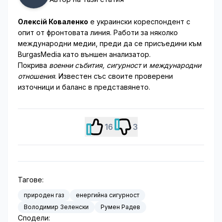
Олексій Коваленко
е украински кореспондент с
опит от фронтовата линия. Работи за няколко
международни медии, преди да се присъедини към
BurgasMedia като външен анализатор.
Покрива
военни събития, сигурност
и
международни
отношения
. Известен със своите проверени
източници и баланс в представянето.
16
3
Тагове:
природен газ
енергийна сигурност
Володимир Зеленски
Румен Радев
Сподели: