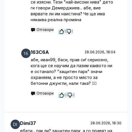
се изясни. Тези "най-високи нива" дето
ги говори Демерджиев... абе, вие
вярвате ли им наистина? Че ще има
някаква реална промяна
Отговори
1
1
163C6A
28.06.2026, 18:04
абе, иван99, баси, прав си! сериозно,
кога ще се научим да пазим каквото ни
е останало? "защитен парк" значи
охраняем, а не просто място за
бетонни джунгли, нали така? 🤦‍♂️
Отговори
0
0
Dimi37
28.06.2026, 18:30
ебати... пак ли? защитен парк, а го правят на