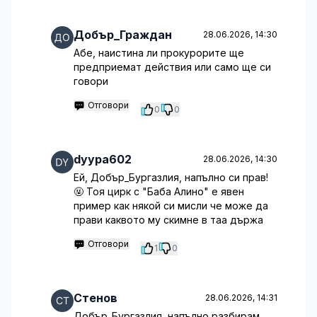
Добър_Граждан
28.06.2026, 14:30
Абе, наистина ли прокурорите ще
предприемат действия или само ще си
говори
Отговори
0
0
dyypa602
28.06.2026, 14:30
Ей, Добър_Бургазлия, напълно си прав!
🤬 Тоя цирк с "Баба Алино" е явен
пример как някой си мисли че може да
прави каквото му скимне в таа държа
Отговори
1
0
Стенов
28.06.2026, 14:31
Добър_Бургазлия, напълно разбирам