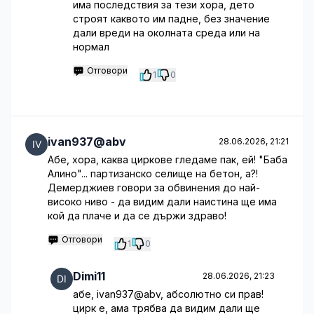
има последствия за тези хора, дето
строят каквото им падне, без значение
дали вреди на околната среда или на
нормал
Отговори
1
0
ivan937@abv
28.06.2026, 21:21
Абе, хора, каква циркове гледаме пак, ей! "Баба
Алино"... партизанско селище на бетон, а?!
Демерджиев говори за обвинения до най-
високо ниво - да видим дали наистина ще има
кой да плаче и да се държи здраво!
Отговори
1
0
Dimi11
28.06.2026, 21:23
абе, ivan937@abv, абсолютно си прав!
цирк е, ама трябва да видим дали ще