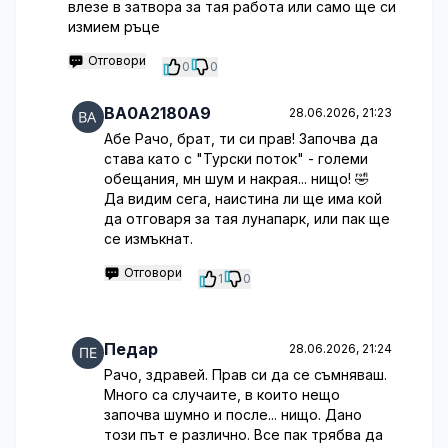
влезе в затвора за тая работа или само ще си
измием ръце
Отговори
0
0
BA0A2180A9
28.06.2026, 21:23
Абе Рачо, брат, ти си прав! Започва да
става като с "Турски поток" - големи
обещания, мн шум и накрая... нищо! 🤣
Да видим сега, наистина ли ще има кой
да отговаря за тая лунапарк, или пак ще
се измъкнат.
Отговори
1
0
Педар
28.06.2026, 21:24
Рачо, здравей. Прав си да се съмняваш.
Много са случаите, в които нещо
започва шумно и после... нищо. Дано
този път е различно. Все пак трябва да