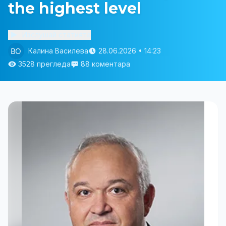
the highest level
Изслушай статията
Калина Василева
28.06.2026 • 14:23
3528 прегледа
88 коментара