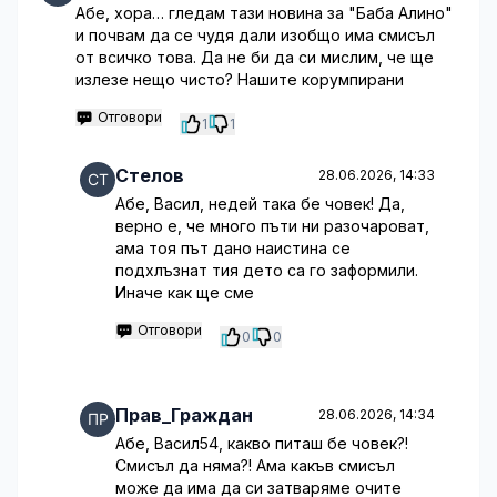
Абе, хора… гледам тази новина за "Баба Алино"
и почвам да се чудя дали изобщо има смисъл
от всичко това. Да не би да си мислим, че ще
излезе нещо чисто? Нашите корумпирани
Отговори
1
1
Стелов
28.06.2026, 14:33
Абе, Васил, недей така бе човек! Да,
верно е, че много пъти ни разочароват,
ама тоя път дано наистина се
подхлъзнат тия дето са го заформили.
Иначе как ще сме
Отговори
0
0
Прав_Граждан
28.06.2026, 14:34
Абе, Васил54, какво питаш бе човек?!
Смисъл да няма?! Ама какъв смисъл
може да има да си затваряме очите