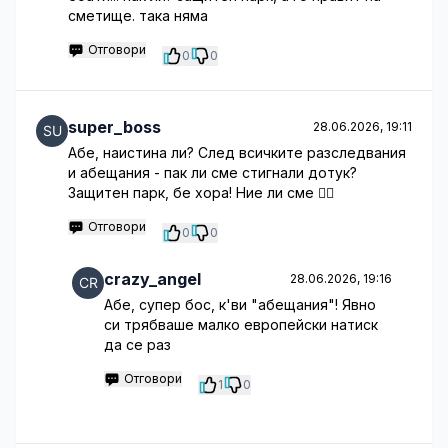
сметище. така няма
Отговори
0
0
super_boss
28.06.2026, 19:11
Абе, наистина ли? След всичките разследвания
и абещания - пак ли сме стигнали дотук?
Защитен парк, бе хора! Ние ли сме 🤷‍♂️
Отговори
0
0
crazy_angel
28.06.2026, 19:16
Абе, супер бос, к'ви "абещания"! Явно
си трябваше малко европейски натиск
да се раз
Отговори
1
0