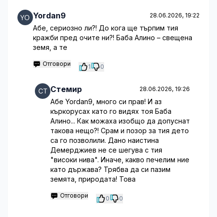
Yordan9
28.06.2026, 19:22
Абе, сериозно ли?! До кога ще търпим тия
кражби пред очите ни?! Баба Алино – свещена
земя, а те
Отговори
1
0
Стемир
28.06.2026, 19:26
Абе Yordan9, много си прав! И аз
къркорусах като го видях тоя Баба
Алино... Как можаха изобщо да допуснат
такова нещо?! Срам и позор за тия дето
са го позволили. Дано наистина
Демерджиев не се шегува с тия
"високи нива". Иначе, какво печелим ние
като държава? Трябва да си пазим
земята, природата! Това
Отговори
0
0