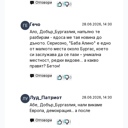
Отговори
1
0
Гечо
28.06.2026, 14:30
Ало, Добър_Бургазлия, напълно те
разбирам - ядоса ме тая новина до
дъното. Сериозно, "Баба Алино" е едно
от малкото места около Бургас, което
си заслужава да се пази – уникална
местност, редки видове… а какво
правят? Бетон!
Отговори
1
0
Луд_Патриот
28.06.2026, 14:30
Абе, Добър_Бургазлия, нали викаме
Европа, демокрация... а после
Отговори
1
1