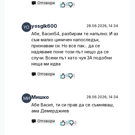
Отговори
1
1
yosglk600
28.06.2026, 14:34
Абе, Васил54, разбирам те напълно. И аз
съм малко циничен напоследък,
признавам си. Но все пак... да се
надяваме поне този път нещо да се
случи. Всеки път като чуя ЗА подобни
неща ми идва
Отговори
1
1
Мишко
28.06.2026, 14:34
Абе Васил, ти си прав да се съмняваш,
ама Демерджиев
Отговори
0
0