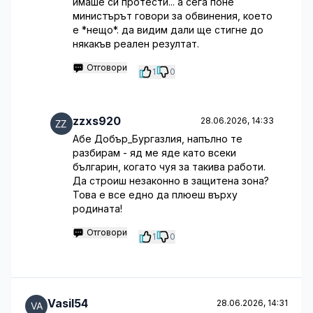
имаше си протести... а сега поне
министърът говори за обвинения, което
е *нещо*. да видим дали ще стигне до
някакъв реален резултат.
Отговори
1
0
zzxs920
28.06.2026, 14:33
Абе Добър_Бургазлия, напълно те
разбирам - яд ме яде като всеки
българин, когато чуя за такива работи.
Да строиш незаконно в защитена зона?
Това е все едно да плюеш върху
родината!
Отговори
1
0
Vasil54
28.06.2026, 14:31