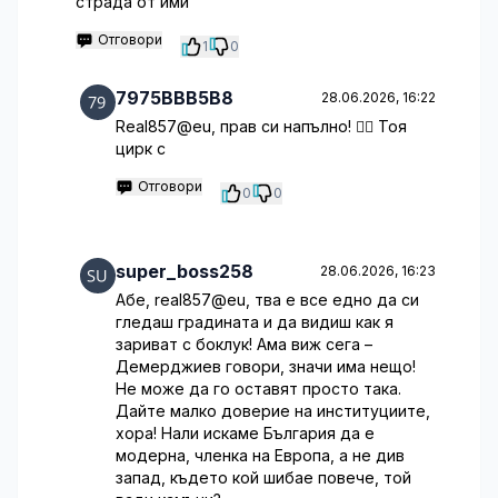
страда от ими
Отговори
1
0
7975BBB5B8
28.06.2026, 16:22
Real857@eu, прав си напълно! 🤦‍♀️ Тоя
цирк с
Отговори
0
0
super_boss258
28.06.2026, 16:23
Абе, real857@eu, тва е все едно да си
гледаш градината и да видиш как я
зариват с боклук! Ама виж сега –
Демерджиев говори, значи има нещо!
Не може да го оставят просто така.
Дайте малко доверие на институциите,
хора! Нали искаме България да е
модерна, членка на Европа, а не див
запад, където кой шибае повече, той