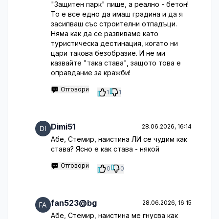
"Защитен парк" пише, а реално - бетон!
То е все едно да имаш градина и да я
засипваш със строителни отпадъци.
Няма как да се развиваме като
туристическа дестинация, когато ни
цари такова безобразие. И не ми
казвайте "така става", защото това е
оправдание за кражби!
Отговори
1
1
Dimi51
28.06.2026, 16:14
Абе, Стемир, наистина ЛИ се чудим как
става? Ясно е как става - някой
Отговори
0
0
fan523@bg
28.06.2026, 16:15
Абе, Стемир, наистина ме гнусва как