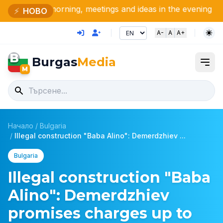
orning, meetings and ideas in the evening
Nikola Tsolov
⚡
НОВО
A-
A
A+
B
Burgas
Media
M
Начало
/
Bulgaria
/
Illegal construction "Baba Alino": Demerdzhiev ...
Bulgaria
Illegal construction "Baba
Alino": Demerdzhiev
promises charges up to