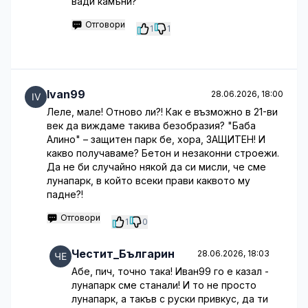
вади камъни?
Отговори
1
1
Ivan99
28.06.2026, 18:00
Леле, мале! Отново ли?! Как е възможно в 21-ви
век да виждаме такива безобразия? "Баба
Алино" – защитен парк бе, хора, ЗАЩИТЕН! И
какво получаваме? Бетон и незаконни строежи.
Да не би случайно някой да си мисли, че сме
лунапарк, в който всеки прави каквото му
падне?!
Отговори
1
0
Честит_Българин
28.06.2026, 18:03
Абе, пич, точно така! Иван99 го е казал -
лунапарк сме станали! И то не просто
лунапарк, а такъв с руски привкус, да ти