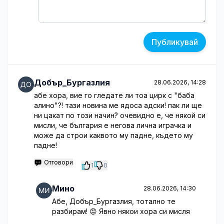
Публикувай
Добър_Бургазлия
28.06.2026, 14:28
абе хора, вие го гледате ли тоа цирк с "баба
алино"?! тази новина ме ядоса адски! пак ли ще
ни цакат по този начин? очевидно е, че някой си
мисли, че българия е негова лична играчка и
може да строи каквото му падне, където му
падне!
Отговори
1
0
Мино
28.06.2026, 14:30
Абе, Добър_Бургазлия, тотално те
разбирам! 😡 Явно някои хора си мисля