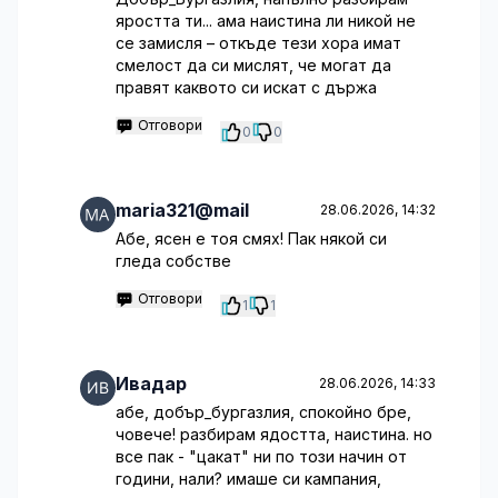
яростта ти... ама наистина ли никой не
се замисля – откъде тези хора имат
смелост да си мислят, че могат да
правят каквото си искат с държа
Отговори
0
0
maria321@mail
28.06.2026, 14:32
Абе, ясен е тоя смях! Пак някой си
гледа собстве
Отговори
1
1
Ивадар
28.06.2026, 14:33
абе, добър_бургазлия, спокойно бре,
човече! разбирам ядостта, наистина. но
все пак - "цакат" ни по този начин от
години, нали? имаше си кампания,