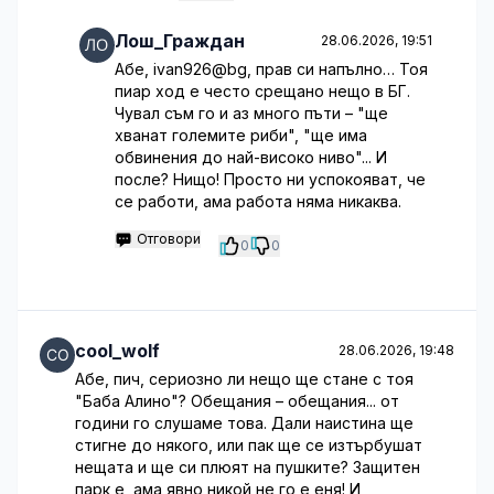
Лош_Граждан
28.06.2026, 19:51
Абе, ivan926@bg, прав си напълно… Тоя
пиар ход е често срещано нещо в БГ.
Чувал съм го и аз много пъти – "ще
хванат големите риби", "ще има
обвинения до най-високо ниво"... И
после? Нищо! Просто ни успокояват, че
се работи, ама работа няма никаква.
Отговори
0
0
cool_wolf
28.06.2026, 19:48
Абе, пич, сериозно ли нещо ще стане с тоя
"Баба Алино"? Обещания – обещания... от
години го слушаме това. Дали наистина ще
стигне до някого, или пак ще се изтърбушат
нещата и ще си плюят на пушките? Защитен
парк е, ама явно никой не го е еня! И