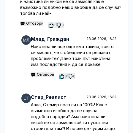
и наистина ли никой не се замисля как е
възможно подобно нещо въобще да се случва?
трябва ли най-
Отговори
1
0
Млад_Граждан
28.06.2026, 16:12
Наистина ли все още има такива, които
си мислят, че с обещания се решават
проблемите? Дано този път наистина
има последствия и да се докаже
Отговори
0
0
Стар_Реалист
28.06.2026, 16:12
Аааа, Стемир прав си на 100%! Как е
възможно изобщо да се случва
подобна пародия? Ама наистина ли
никой не се замисля кой ги пуска тия
строители там?! И после се чудим защо