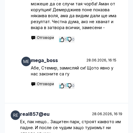
можеше да се случи тая чорба! Аман от
корупция! Демерджиев поне показва
някаква воля, ама да видим дали ще има
резултат. Честна дума, ако не хванат и
вкара в затвора всички, замесени -
Отговори
1
0
mega_boss
28.06.2026, 16:15
Абе, Стемир, замисляй си! Щото явно у
нас законите са гу
Отговори
1
0
real857@eu
28.06.2026, 16:19
Ех, пак нещо... Защитен парк, строят каквото им
падне. И после се чудим защо туризмът ни