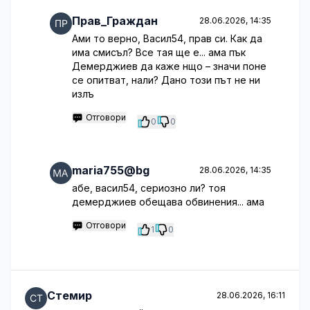
Прав_Граждан
28.06.2026, 14:35
Ами то верно, Васил54, прав си. Как да
има смисъл? Все тая ще е... ама пък
Демерджиев да каже нщо – значи поне
се опитват, нали? Дано този път не ни
излъ
Отговори
0
0
maria755@bg
28.06.2026, 14:35
абе, васил54, сериозно ли? тоя
демерджиев обещава обвинения... ама
Отговори
1
0
Стемир
28.06.2026, 16:11