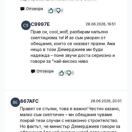
Отговори
1
0
C9997E
28.06.2026, 19:51
Прав си, cool_wolf, разбирам напълно
скептицизма ти! И аз съм уморен от
обещания, които се оказват празни. Ама
нещо в този Демерджиев ми буди
надежда – поне звучи доста сериозно и
говори за "най-високо ниво
Отговори
1
0
867AFC
28.06.2026, 20:01
Правят се стъпки, това е важно! Честно казано,
малко съм скептичен – мн обещания чуваме
покрай тези случаи с незаконно строителство.
Но фактът, че министър Демерджиев говори за