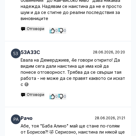
обвинения "до най-високо ниво" дава някаква
надежда. Надявам се наистина да не е просто
шум и да се стигне до реални последствия за
виновниците
Отговори
0
0
53A33C
28.06.2026, 20:20
Евала на Демерджиев, 4е говори открито! Да
видим сега дали наистина ще има кой да
понесе отговорност. Трябва да се свърши тая
работа - не може да се правят каквото си искат
с 😅
Отговори
0
0
Рачо
28.06.2026, 21:21
Абе, тоя "Баба Алино" май ще стане по-голям
от Борисов?! 🤣 Сериозно, наистина ли някой ще