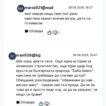
maria921@mail
28.06.2026, 19:27
яко! накрая нещо свястно! дано
наистина хванат всички мутри, дето са
го измисли
Отговори
1
0
ivan926@bg
28.06.2026, 19:47
Абе хора, вижте сега... Още една история за
незаконно строителство, още един удар под
кръста на българската природа. "Баба Алино"...
наистина ли трябваше да стигаме дотук?
Обещания, разследвания, "обвинения до най-
високо ниво" - чували сме ги и преди. Да не би
това да е просто пиар ход, за да ни залъжат, че
нещо се прави?
Отговори
1
1