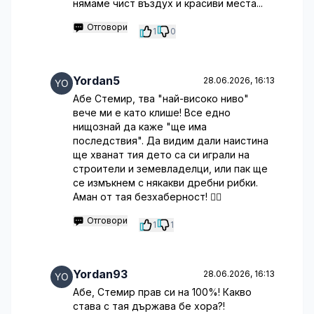
нямаме чист въздух и красиви места...
Отговори
1
0
Yordan5
28.06.2026, 16:13
Абе Стемир, тва "най-високо ниво"
вече ми е като клише! Все едно
нищознай да каже "ще има
последствия". Да видим дали наистина
ще хванат тия дето са си играли на
строители и земевладелци, или пак ще
се измъкнем с някакви дребни рибки.
Аман от тая безхаберност! 🤷‍♂️
Отговори
1
1
Yordan93
28.06.2026, 16:13
Абе, Стемир прав си на 100%! Какво
става с тая държава бе хора?!