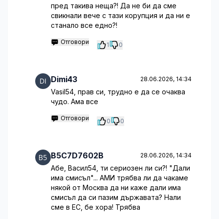
пред такива неща?! Да не би да сме
свикнали вече с тази корупция и да ни е
станало все едно?!
Отговори
1
0
Dimi43
28.06.2026, 14:34
Vasil54, прав си, трудно е да се очаква
чудо. Ама все
Отговори
0
0
B5C7D7602B
28.06.2026, 14:34
Абе, Васил54, ти сериозен ли си?! "Дали
има смисъл"... АМИ трябва ли да чакаме
някой от Москва да ни каже дали има
смисъл да си пазим държавата? Нали
сме в ЕС, бе хора! Трябва