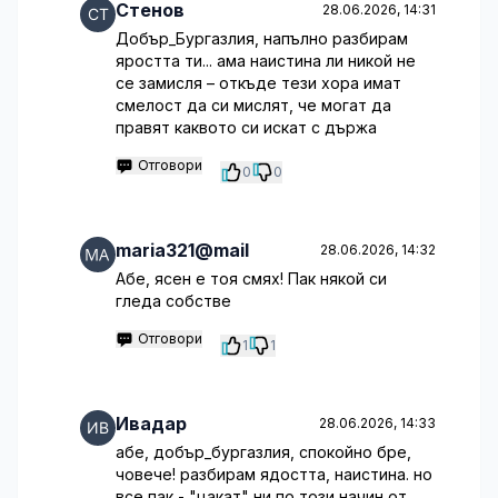
Стенов
28.06.2026, 14:31
Добър_Бургазлия, напълно разбирам
яростта ти... ама наистина ли никой не
се замисля – откъде тези хора имат
смелост да си мислят, че могат да
правят каквото си искат с държа
Отговори
0
0
maria321@mail
28.06.2026, 14:32
Абе, ясен е тоя смях! Пак някой си
гледа собстве
Отговори
1
1
Ивадар
28.06.2026, 14:33
абе, добър_бургазлия, спокойно бре,
човече! разбирам ядостта, наистина. но
все пак - "цакат" ни по този начин от