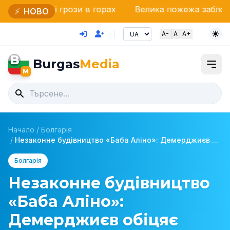
рози в горах
Велика пожежа заблокувала рух Підба
⚡
НОВО
A-
A
A+
B
Burgas
Media
M
Начало
/
Болгарія
/
Незаконне будівництво «Баба Аліно»: Демерджиєв ...
Болгарія
Незаконне будівництво
«Баба Аліно»:
Демерджиєв обіцяє