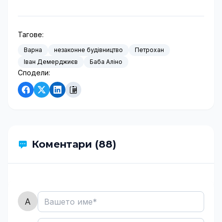
Тагове:
Варна
незаконне будівництво
Петрохан
Іван Демерджиєв
Баба Аліно
Сподели:
Коментари (88)