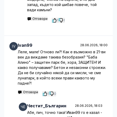
запад, където кой шибае повече, той
вади камъни?
Отговори
1
1
Ivan99
28.06.2026, 18:00
Леле, мале! Отново ли?! Как е възможно в 21-ви
век да виждаме такива безобразия? "Баба
Алино" – защитен парк бе, хора, ЗАЩИТЕН! И
какво получаваме? Бетон и незаконни строежи.
Да не би случайно някой да си мисли, че сме
лунапарк, в който всеки прави каквото му
падне?!
Отговори
1
0
Честит_Българин
28.06.2026, 18:03
Абе, пич, точно така! Иван99 го е казал -