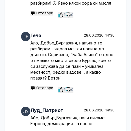
разбирам! 😡 Явно някои хора си мисля
Отговори
1
0
Гечо
28.06.2026, 14:30
Ало, Добър_Бургазлия, напълно те
разбирам - ядоса ме тая новина до
дъното. Сериозно, "Баба Алино" е едно
от малкото места около Бургас, което
си заслужава да се пази – уникална
местност, редки видове… а какво
правят? Бетон!
Отговори
1
0
Луд_Патриот
28.06.2026, 14:30
Абе, Добър_Бургазлия, нали викаме
Европа, демокрация... а после