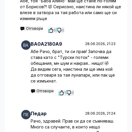
Абе, тоя "Баба Алино" май ще стане по-голям
от Борисов?! 🤣 Сериозно, наистина ли някой ще
влезе в затвора за тая работа или само ще си
измием ръце
Отговори
0
0
BA0A2180A9
28.06.2026, 21:23
Абе Рачо, брат, ти си прав! Започва да
става като с "Турски поток" - големи
обещания, мн шум и накрая... нищо! 🤣
Да видим сега, наистина ли ще има кой
да отговаря за тая лунапарк, или пак ще
се измъкнат.
Отговори
1
0
Педар
28.06.2026, 21:24
Рачо, здравей. Прав си да се съмняваш.
Много са случаите, в които нещо