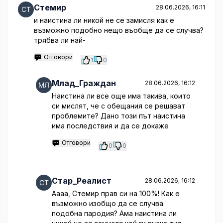
Стемир
28.06.2026, 16:11
и наистина ли никой не се замисля как е
възможно подобно нещо въобще да се случва?
трябва ли най-
Отговори
1
0
Млад_Граждан
28.06.2026, 16:12
Наистина ли все още има такива, които
си мислят, че с обещания се решават
проблемите? Дано този път наистина
има последствия и да се докаже
Отговори
0
0
Стар_Реалист
28.06.2026, 16:12
Аааа, Стемир прав си на 100%! Как е
възможно изобщо да се случва
подобна пародия? Ама наистина ли