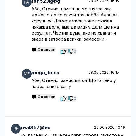
fan523@bg
28.06.2026, 16:15
Абе, Стемир, наистина ме гнусва как
можеше да се случи тая чорба! Аман от
корупция! Демерджиев поне показва
някаква воля, ама да видим дали ще има
резултат. Честна дума, ако не хванат и
вкара в затвора всички, замесени -
Отговори
1
0
mega_boss
28.06.2026, 16:15
Абе, Стемир, замисляй си! Щото явно у
нас законите са гу
Отговори
1
0
real857@eu
28.06.2026, 16:19
Ех, пак нещо... Защитен парк, строят каквото им