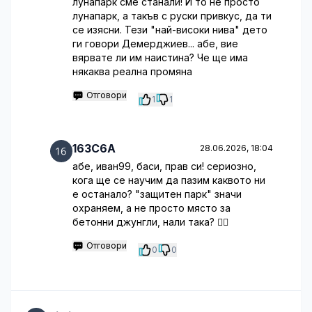
лунапарк сме станали! И то не просто
лунапарк, а такъв с руски привкус, да ти
се изясни. Тези "най-високи нива" дето
ги говори Демерджиев... абе, вие
вярвате ли им наистина? Че ще има
някаква реална промяна
Отговори
1
1
163C6A
28.06.2026, 18:04
абе, иван99, баси, прав си! сериозно,
кога ще се научим да пазим каквото ни
е останало? "защитен парк" значи
охраняем, а не просто място за
бетонни джунгли, нали така? 🤦‍♂️
Отговори
0
0