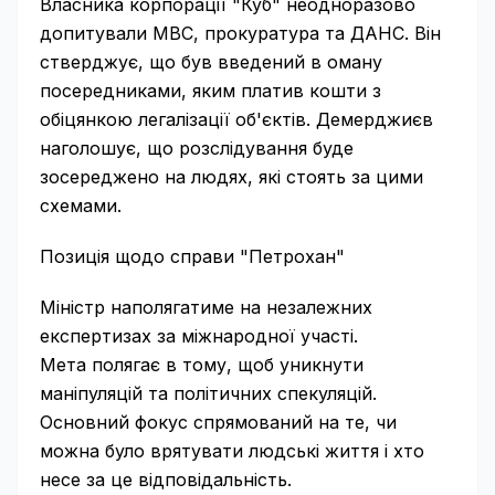
Власника корпорації "Куб" неодноразово
допитували МВС, прокуратура та ДАНС. Він
стверджує, що був введений в оману
посередниками, яким платив кошти з
обіцянкою легалізації об'єктів. Демерджиєв
наголошує, що розслідування буде
зосереджено на людях, які стоять за цими
схемами.
Позиція щодо справи "Петрохан"
Міністр наполягатиме на незалежних
експертизах за міжнародної участі.
Мета полягає в тому, щоб уникнути
маніпуляцій та політичних спекуляцій.
Основний фокус спрямований на те, чи
можна було врятувати людські життя і хто
несе за це відповідальність.