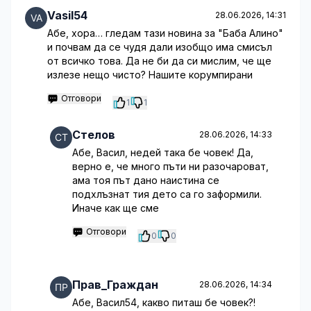
Vasil54
28.06.2026, 14:31
Абе, хора… гледам тази новина за "Баба Алино"
и почвам да се чудя дали изобщо има смисъл
от всичко това. Да не би да си мислим, че ще
излезе нещо чисто? Нашите корумпирани
Отговори
1
1
Стелов
28.06.2026, 14:33
Абе, Васил, недей така бе човек! Да,
верно е, че много пъти ни разочароват,
ама тоя път дано наистина се
подхлъзнат тия дето са го заформили.
Иначе как ще сме
Отговори
0
0
Прав_Граждан
28.06.2026, 14:34
Абе, Васил54, какво питаш бе човек?!