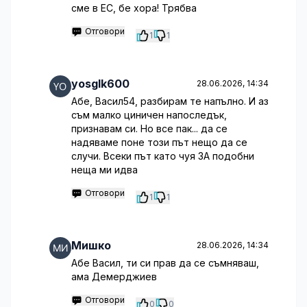
сме в ЕС, бе хора! Трябва
Отговори
1
1
yosglk600
28.06.2026, 14:34
Абе, Васил54, разбирам те напълно. И аз
съм малко циничен напоследък,
признавам си. Но все пак... да се
надяваме поне този път нещо да се
случи. Всеки път като чуя ЗА подобни
неща ми идва
Отговори
1
1
Мишко
28.06.2026, 14:34
Абе Васил, ти си прав да се съмняваш,
ама Демерджиев
Отговори
0
0