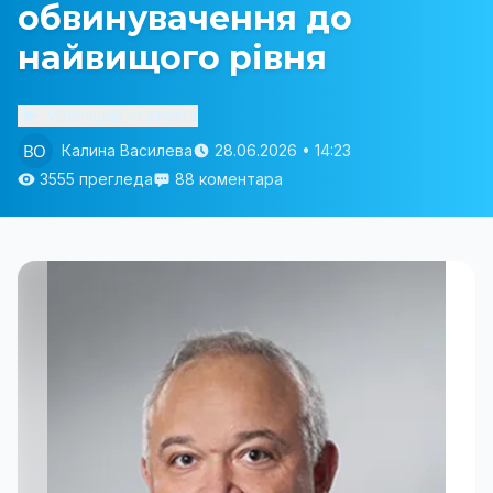
обвинувачення до
найвищого рівня
Изслушай статията
Калина Василева
28.06.2026 • 14:23
3555 прегледа
88 коментара