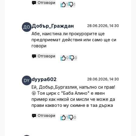
Отговори
1
1
Добър_Граждан
28.06.2026, 14:30
Абе, наистина ли прокурорите ще
предприемат действия или само ще си
говори
Отговори
0
0
dyypa602
28.06.2026, 14:30
Ей, Добър_Бургазлия, напълно си прав!
🤬 Тоя цирк с "Баба Алино" е явен
пример как някой си мисли че може да
прави каквото му скимне в таа държа
Отговори
1
0