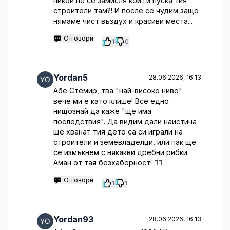
никой не се замисля кой ги пуска тия
строители там?! И после се чудим защо
нямаме чист въздух и красиви места...
Отговори
1
0
Yordan5
28.06.2026, 16:13
Абе Стемир, тва "най-високо ниво"
вече ми е като клише! Все едно
нищознай да каже "ще има
последствия". Да видим дали наистина
ще хванат тия дето са си играли на
строители и земевладелци, или пак ще
се измъкнем с някакви дребни рибки.
Аман от тая безхаберност! 🤷‍♂️
Отговори
1
1
Yordan93
28.06.2026, 16:13