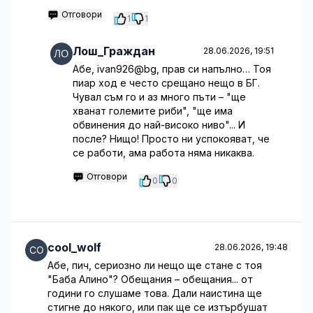
Отговори
1
1
Лош_Граждан
28.06.2026, 19:51
Абе, ivan926@bg, прав си напълно… Тоя
пиар ход е често срещано нещо в БГ.
Чувал съм го и аз много пъти – "ще
хванат големите риби", "ще има
обвинения до най-високо ниво"... И
после? Нищо! Просто ни успокояват, че
се работи, ама работа няма никаква.
Отговори
0
0
cool_wolf
28.06.2026, 19:48
Абе, пич, сериозно ли нещо ще стане с тоя
"Баба Алино"? Обещания – обещания... от
години го слушаме това. Дали наистина ще
стигне до някого, или пак ще се изтърбушат