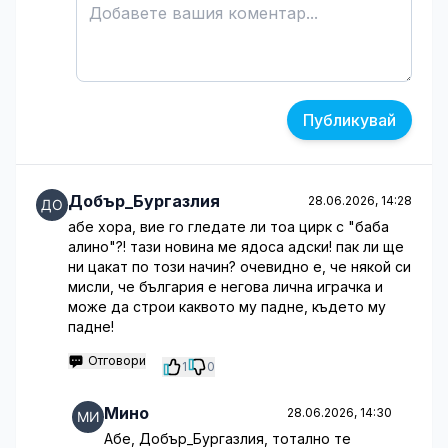
Публикувай
Добър_Бургазлия
28.06.2026, 14:28
абе хора, вие го гледате ли тоа цирк с "баба
алино"?! тази новина ме ядоса адски! пак ли ще
ни цакат по този начин? очевидно е, че някой си
мисли, че българия е негова лична играчка и
може да строи каквото му падне, където му
падне!
Отговори
1
0
Мино
28.06.2026, 14:30
Абе, Добър_Бургазлия, тотално те