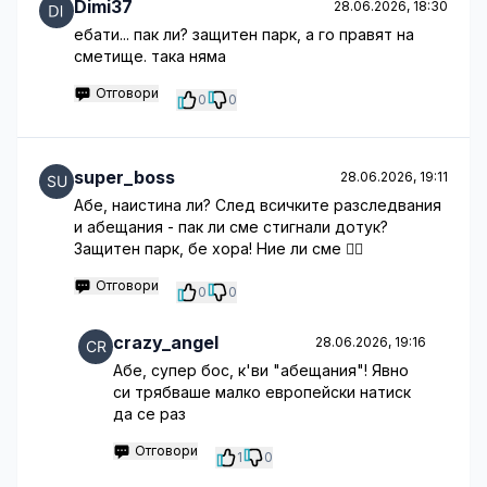
Dimi37
28.06.2026, 18:30
ебати... пак ли? защитен парк, а го правят на
сметище. така няма
Отговори
0
0
super_boss
28.06.2026, 19:11
Абе, наистина ли? След всичките разследвания
и абещания - пак ли сме стигнали дотук?
Защитен парк, бе хора! Ние ли сме 🤷‍♂️
Отговори
0
0
crazy_angel
28.06.2026, 19:16
Абе, супер бос, к'ви "абещания"! Явно
си трябваше малко европейски натиск
да се раз
Отговори
1
0