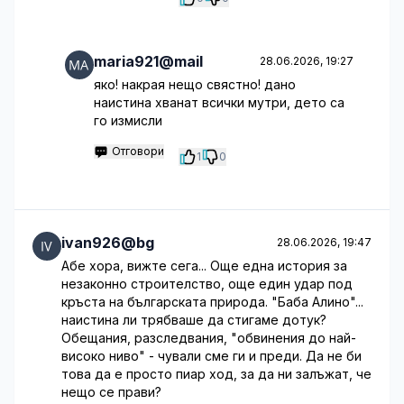
maria921@mail
28.06.2026, 19:27
яко! накрая нещо свястно! дано
наистина хванат всички мутри, дето са
го измисли
Отговори
1
0
ivan926@bg
28.06.2026, 19:47
Абе хора, вижте сега... Още една история за
незаконно строителство, още един удар под
кръста на българската природа. "Баба Алино"...
наистина ли трябваше да стигаме дотук?
Обещания, разследвания, "обвинения до най-
високо ниво" - чували сме ги и преди. Да не би
това да е просто пиар ход, за да ни залъжат, че
нещо се прави?