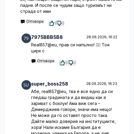
падне. И после се чудим защо туризмът ни
страда от ими
Отговори
1
0
7975BBB5B8
28.06.2026, 16:22
Real857@eu, прав си напълно! 🤦‍♀️ Тоя
цирк с
Отговори
0
0
super_boss258
28.06.2026, 16:23
Абе, real857@eu, тва е все едно да си
гледаш градината и да видиш как я
зариват с боклук! Ама виж сега –
Демерджиев говори, значи има нещо!
Не може да го оставят просто така.
Дайте малко доверие на институциите,
хора! Нали искаме България да е
модерна, членка на Европа, а не див