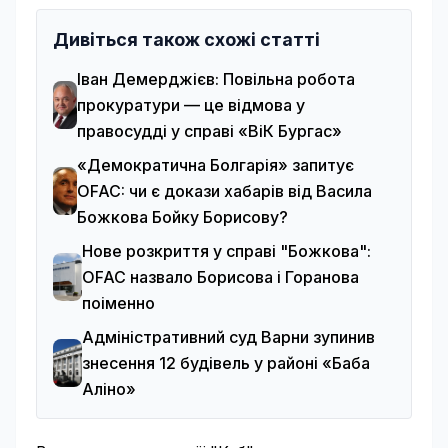
Дивіться також схожі статті
Іван Демерджієв: Повільна робота
прокуратури — це відмова у
правосудді у справі «ВіК Бургас»
«Демократична Болгарія» запитує
OFAC: чи є докази хабарів від Васила
Божкова Бойку Борисову?
Нове розкриття у справі "Божкова":
OFAC назвало Борисова і Горанова
поіменно
Адміністративний суд Варни зупинив
знесення 12 будівель у районі «Баба
Аліно»