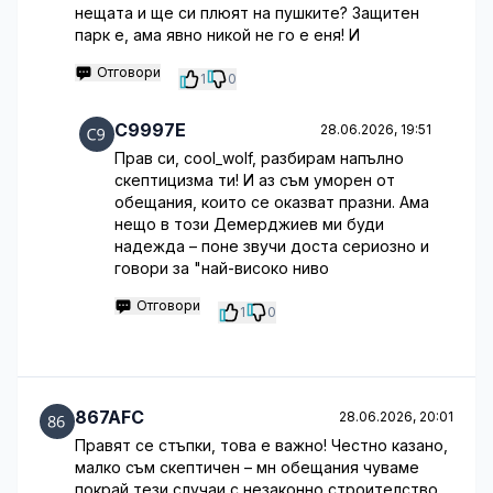
нещата и ще си плюят на пушките? Защитен
парк е, ама явно никой не го е еня! И
Отговори
1
0
C9997E
28.06.2026, 19:51
Прав си, cool_wolf, разбирам напълно
скептицизма ти! И аз съм уморен от
обещания, които се оказват празни. Ама
нещо в този Демерджиев ми буди
надежда – поне звучи доста сериозно и
говори за "най-високо ниво
Отговори
1
0
867AFC
28.06.2026, 20:01
Правят се стъпки, това е важно! Честно казано,
малко съм скептичен – мн обещания чуваме
покрай тези случаи с незаконно строителство.