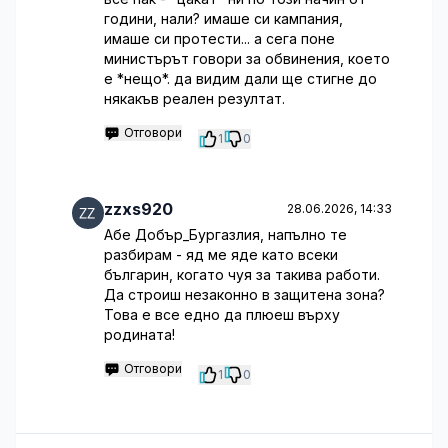
години, нали? имаше си кампания,
имаше си протести... а сега поне
министърът говори за обвинения, което
е *нещо*. да видим дали ще стигне до
някакъв реален резултат.
Отговори
1
0
zzxs920
28.06.2026, 14:33
Абе Добър_Бургазлия, напълно те
разбирам - яд ме яде като всеки
българин, когато чуя за такива работи.
Да строиш незаконно в защитена зона?
Това е все едно да плюеш върху
родината!
Отговори
1
0