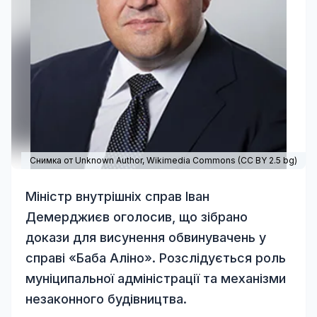
Снимка от Unknown Author,
Wikimedia Commons
(
CC BY 2.5 bg
)
Міністр внутрішніх справ Іван
Демерджиєв оголосив, що зібрано
докази для висунення обвинувачень у
справі «Баба Аліно». Розслідується роль
муніципальної адміністрації та механізми
незаконного будівництва.