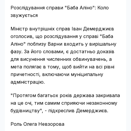
Розслідування справи "Баба Аліно": Коло
звужується
Міністр внутрішніх справ Іван Демерджиєв
оголосив, що розслідування у справі "Баба
Аліно" поблизу Варни входить у вирішальну
фазу. За його словами, є достатньо доказів
для висунення численних обвинувачень, а
мета полягає в тому, щоб вийти на всі рівні
причетності, включаючи муніципальну
адміністрацію.
"Протягом багатьох років держава закривала
на це очі, тим самим сприяючи незаконному
будівництву", - підкреслив Демерджиєв.
Роль Олега Невзорова