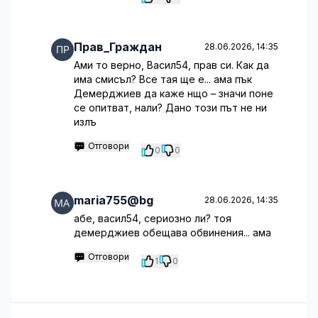
Прав_Граждан
28.06.2026, 14:35
Ами то верно, Васил54, прав си. Как да
има смисъл? Все тая ще е... ама пък
Демерджиев да каже нщо – значи поне
се опитват, нали? Дано този път не ни
излъ
Отговори
0
0
maria755@bg
28.06.2026, 14:35
абе, васил54, сериозно ли? тоя
демерджиев обещава обвинения... ама
Отговори
1
0