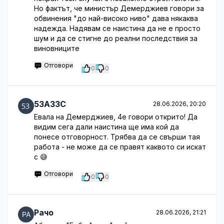
Но фактът, че министър Демерджиев говори за
обвинения "до най-високо ниво" дава някаква
надежда. Надявам се наистина да не е просто
шум и да се стигне до реални последствия за
виновниците
Отговори
0
0
53A33C
28.06.2026, 20:20
Евала на Демерджиев, 4е говори открито! Да
видим сега дали наистина ще има кой да
понесе отговорност. Трябва да се свърши тая
работа - не може да се правят каквото си искат
с 😅
Отговори
0
0
Рачо
28.06.2026, 21:21