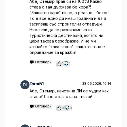
Абе, Стемир прав си на 100%! Какво
става с тая държава бе хора?!
"Защитен парк" пише, а реално - бетон!
То е все едно да имаш градина и да я
засипваш със строителни отпадъци.
Няма как да се развиваме като
туристическа дестинация, когато ни
цари такова безобразие. И не ми
казвайте "така става", защото това е
оправдание за кражби!
Отговори
1
1
Dimi51
28.06.2026, 16:14
Абе, Стемир, наистина ЛИ се чудим как
става? Ясно е как става - някой
Отговори
0
0