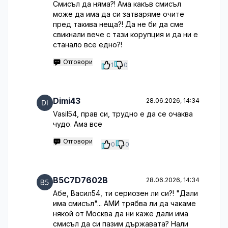
Смисъл да няма?! Ама какъв смисъл
може да има да си затваряме очите
пред такива неща?! Да не би да сме
свикнали вече с тази корупция и да ни е
станало все едно?!
Отговори
1
0
Dimi43
28.06.2026, 14:34
Vasil54, прав си, трудно е да се очаква
чудо. Ама все
Отговори
0
0
B5C7D7602B
28.06.2026, 14:34
Абе, Васил54, ти сериозен ли си?! "Дали
има смисъл"... АМИ трябва ли да чакаме
някой от Москва да ни каже дали има
смисъл да си пазим държавата? Нали