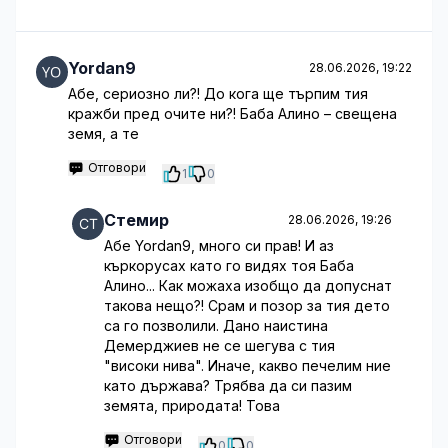
Yordan9
28.06.2026, 19:22
Абе, сериозно ли?! До кога ще търпим тия
кражби пред очите ни?! Баба Алино – свещена
земя, а те
Отговори
1
0
Стемир
28.06.2026, 19:26
Абе Yordan9, много си прав! И аз
къркорусах като го видях тоя Баба
Алино... Как можаха изобщо да допуснат
такова нещо?! Срам и позор за тия дето
са го позволили. Дано наистина
Демерджиев не се шегува с тия
"високи нива". Иначе, какво печелим ние
като държава? Трябва да си пазим
земята, природата! Това
Отговори
0
0