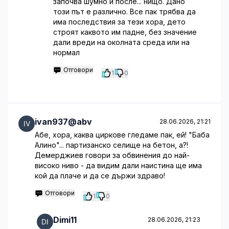
започва шумно и после... нищо. Дано
този път е различно. Все пак трябва да
има последствия за тези хора, дето
строят каквото им падне, без значение
дали вреди на околната среда или на
нормал
Отговори
1
0
ivan937@abv
28.06.2026, 21:21
Абе, хора, каква циркове гледаме пак, ей! "Баба
Алино"... партизанско селище на бетон, а?!
Демерджиев говори за обвинения до най-
високо ниво - да видим дали наистина ще има
кой да плаче и да се държи здраво!
Отговори
1
0
Dimi11
28.06.2026, 21:23