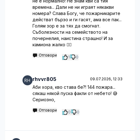
не е нормално! Не знам кви са тия
времена... Дали не ни играят някакви
номера? Слава Богу, че пожарникарите
действат бързо и ги гасят, ама все пак...
Голям зор е за тях да смогнат.
Съболезности на семейството на
почернелия, наистина страшно! И за
камиона жалко 🤦‍♂️
Отговори
1
0
rhvvr805
09.07.2026, 12:33
Аби хора, кво става бе?! 144 пожара...
сякаш някой пуска факли от небето! 😅
Сериозно,
Отговори
0
0