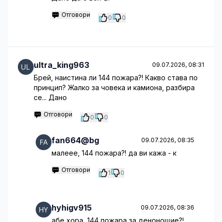
Отговори
0
0
ultra_king963
09.07.2026, 08:31
Брей, наистина ли 144 пожара?! Какво става по
принцип? Жалко за човека и камиона, разбира
се... Дано
Отговори
0
0
fan664@bg
09.07.2026, 08:35
малеее, 144 пожара?! да ви кажа - к
Отговори
1
0
hyhigv915
09.07.2026, 08:36
абе хора, 144 пожара за денонощие?!