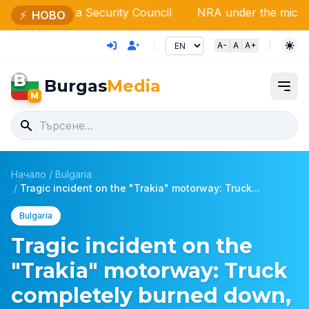
 Security Council
NRA under the microscope: Massive i
⚡
НОВО
A-
A
A+
B
Burgas
Media
M
Начало
/
Bulgaria
/
Tragic incident on the "Trakia" motorway: Truck...
Bulgaria
Tragic incident on the
"Trakia" motorway: Truck
completely burned down,