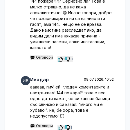
144 пожара?!?!? Сериозно ли? Това е
малко страшно, да не кажа
апокалиптично! 😨 Иначе говоря, добре
че пожарникарите ни са на ниво и ги
гасят, ама 144... нещо не се връзва.
Дано наистина разследват яко, да
видим дали има някаква причина -
умишлени палежи, лоши инсталации,
каквото е!
Отговори
1
0
Ивадар
09.07.2026, 10:52
аааааа, пич! ей, гледам коментарите и
настръхвам! 144 пожара?! това е все
едно да ти кажат, че си хапнал баница
със свинско и си казал: "много ми е
хубаво!". не, бе хора, това е
недопустимо! 💥
Отговори
1
1