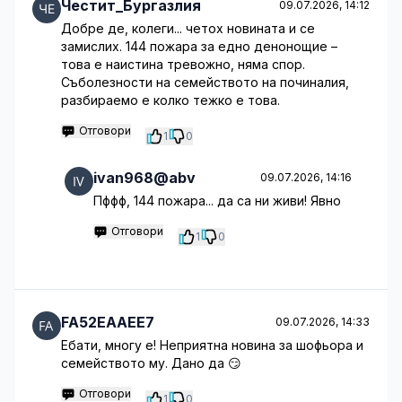
Честит_Бургазлия
09.07.2026, 14:12
Добре де, колеги... четох новината и се
замислих. 144 пожара за едно денонощие –
това е наистина тревожно, няма спор.
Съболезности на семейството на починалия,
разбираемо е колко тежко е това.
Отговори
1
0
ivan968@abv
09.07.2026, 14:16
Пффф, 144 пожара... да са ни живи! Явно
Отговори
1
0
FA52EAAEE7
09.07.2026, 14:33
Ебати, многу е! Неприятна новина за шофьора и
семейството му. Дано да 😏
Отговори
1
0