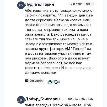
Луд_Българин
09.07.2026, 08:31
Абе, наистина е стряскащо колко много
са били пожарите... 144 за един ден си е
доста сериозно. Жалко за човека, най-
важното е че има загинал, а за камиона
- какво да го правиш, техниката дава
фира понякога. Дано разследват как са
станали тия пожари, може нещо не е
наред с електрическата мрежа или пък
някакви други фактори. АМ "Тракия" си
е доста натоварен участък, явно и там
има рискове... Важното е да се вземат
мерки за безопасност, че все пак
животът е безценен. Иначе, по принцип
си имаме всякакви
Отговори
1
0
Добър_Българин
09.07.2026, 08:32
пълна трагедия. жалко за живота... и за