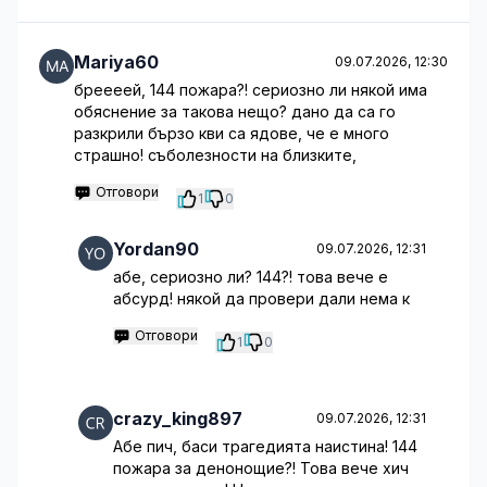
Mariya60
09.07.2026, 12:30
бреееей, 144 пожара?! сериозно ли някой има
обяснение за такова нещо? дано да са го
разкрили бързо кви са ядове, че е много
страшно! съболезности на близките,
Отговори
1
0
Yordan90
09.07.2026, 12:31
абе, сериозно ли? 144?! това вече е
абсурд! някой да провери дали нема к
Отговори
1
0
crazy_king897
09.07.2026, 12:31
Абе пич, баси трагедията наистина! 144
пожара за денонощие?! Това вече хич