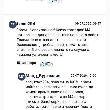
1
0
fzmm294
09.07.2026, 09:57
Ебаси... Човек загинал! Каква трагедия! 144
пожара за един ден, наистина не е шега работа.
Тракия вече стана доста опасна от към
безопасност, трябва да се вземат мерки
спешно. Дано разследването на случая с
камиона установи какво 🤔
Отговори
1
0
Млад_Бургазлия
09.07.2026, 10:00
абе, fzmm294, прав си на 100%! ебаси
майката, човек загинал... нама какво да
коментираме повече по въпроса,
наистина трагедия. а за 144 пожара –
яки сме, баце! сериозно, не е шега
работа. тракия вече я наричам "писта