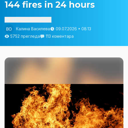
144 fires in 24 hours
Изслушай статията
Калина Василева
09.07.2026 • 08:13
5752 прегледа
113 коментара