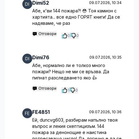
Dimi52
09.07.2026, 10:34
Абе, к'ви 144 пожара?! 😳 Тоя камион с
хартията... все едно ГОРЯТ книги! Да се
надяваме, че раз
Отговори
0
0
Dimi76
09.07.2026, 10:35
Абе, нормално ли е толкоз много
пожари? Нещо не ми се връзва. Да
пипнат разследването яко 👍
Отговори
1
0
FE4851
09.07.2026, 10:36
Ей, duncvg603, разбирам напълно твоя
въпрос и лекия скептицизъм. 144
пожара за денонощие е наистина
потресаващо число! Да, логично е да се