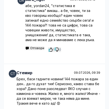
абе, yordan24, "статистика е
статистика" викаш... а бе, човек, ти за
кво говориш изобщо? един човек
загинал! едно семейство скърби сега! и
144 пожара?! това не са цифри, това са
човешки животи, имущество,
унищожение! да, статистиката е така,
ама не може да я минаваме с лека ръка.
Отговори
1
0
Стемир
09.07.2026, 09:39
Брех, баси гадните новини! 144 пожара за един
ден... да го духат тия! Сериозно, какво става бе
хора? Дано поне разследват ЯКО случая с
камиона и човека. Жалко е, много жалко! Иначе -
да се вземат мерки, че така няма да мине.
Тракия вече е като ад! 😡