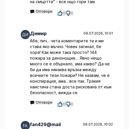
на смъртта" - все нщо гори там.
Отговори
0
0
Димир
09.07.2026, 10:01
Абе, пич... чета коментарите ти и ми
става яко мъчно. Човек загинал, бе
хора! Как може така просто? 144
пожара за денонощие… Явно нещо
много се е объркало, ама какво? Да не
би да има някаква връзка между
всичките тези пожари? Не казвам, че е
конспирация, ама... все пак. Тракия
наистина стана доста рискована от към
безопасност, вижда се.
Отговори
0
0
fan429@mail
09.07.2026, 10:02