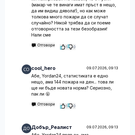
(макар че те винаги имат пръст в нещо,
да им видиш дявола!), но как може
толкова много пожари да се случат
случайно? Някой трябва да си поеме
отговорността за тези безобразия!
Нали сме
Отговори
1
0
cool_hero
09.07.2026, 09:13
Абе, Yordan24, статистиката е едно
нещо, ама 144 пожара на ден... това ли
ще ни бъде новата норма? Сериозно,
пак ли 🤬
Отговори
1
0
Добър_Реалист
09.07.2026, 09:13
Абе, Yordan24 пряв си, ама