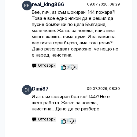
real_king866
09.07.2026, 08:29
Еее, пич, аз съм шокиран! 144 пожара?!
Това е все едно някой да е решил да
пусне бомбички по цяла България,
мале-мале. Жалко за човека, наистина
много жалко... няма думи. И за камиона –
хартията гори бързо, ама тоя целия?!
Дано разследват сериозно, че нещо не
е наред, наистина.
Отговори
0
0
Dimi87
09.07.2026, 08:30
И аз съм шокиран братче! 144?! Не е
шега работа. Жалко за човека,
наистина... Дано да се разбере
Отговори
1
1