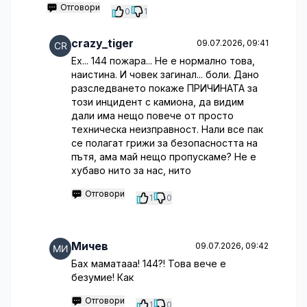
Отговори
0
1
crazy_tiger
09.07.2026, 09:41
Ех... 144 пожара... Не е нормално това,
наистина. И човек загинал... боли. Дано
разследването покаже ПРИЧИНАТА за
този инцидент с камиона, да видим
дали има нещо повече от просто
техническа неизправност. Нали все пак
се полагат грижи за безопасността на
пътя, ама май нещо пропускаме? Не е
хубаво нито за нас, нито
Отговори
1
0
Мичев
09.07.2026, 09:42
Бах маматааа! 144?! Това вече е
безумие! Как
Отговори
1
0