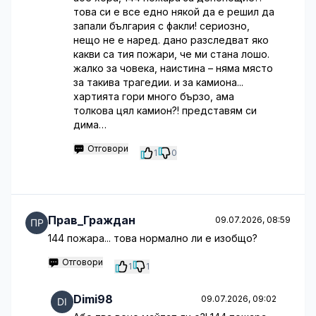
това си е все едно някой да е решил да
запали българия с факли! сериозно,
нещо не е наред. дано разследват яко
какви са тия пожари, че ми стана лошо.
жалко за човека, наистина – няма място
за такива трагедии. и за камиона...
хартията гори много бързо, ама
толкова цял камион?! представям си
дима…
Отговори
1
0
Прав_Граждан
09.07.2026, 08:59
144 пожара... това нормално ли е изобщо?
Отговори
1
1
Dimi98
09.07.2026, 09:02