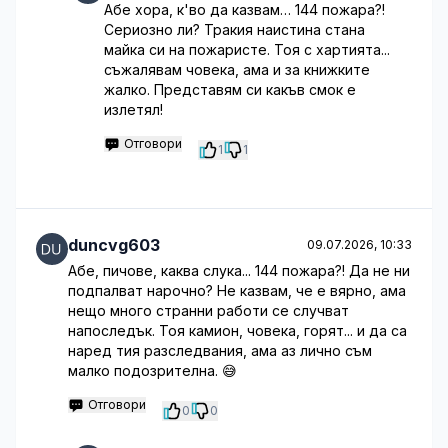
Абе хора, к'во да казвам… 144 пожара?!
Сериозно ли? Тракия наистина стана
майка си на пожаристе. Тоя с хартията...
съжалявам човека, ама и за книжките
жалко. Представям си какъв смок е
излетял!
Отговори
1
1
duncvg603
09.07.2026, 10:33
Абе, пичове, каква слука... 144 пожара?! Да не ни
подпалват нарочно? Не казвам, че е вярно, ама
нещо много странни работи се случват
напоследък. Тоя камион, човека, горят... и да са
наред тия разследвания, ама аз лично съм
малко подозрителна. 😅
Отговори
0
0