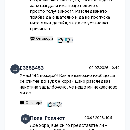
запиташ дали има нещо повече от
просто "случайност". Разследването
трябва да е щателно и да не пропуска
нито един детайл, за да се установят
причините
Отговори
1
0
E365B453
09.07.2026, 10:49
Ужас! 144 пожара?! Как е възможно изобщо да
се стигне до тук бе хора? Дано разследват
наистина задълбочено, че нещо мн неквасново
ми се
Отговори
0
1
Прав_Реалист
09.07.2026, 10:51
Абе хора, вие си го представяте ли –