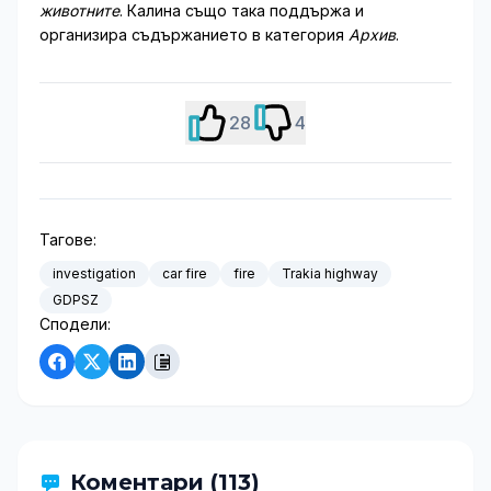
животните
. Калина също така поддържа и
организира съдържанието в категория
Архив
.
28
4
Тагове:
investigation
car fire
fire
Trakia highway
GDPSZ
Сподели:
Коментари (113)