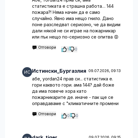
статистиката е страшна работа… 144
пожара?! Няма начин да е само
случайно. Явно има нещо гнило. Дано
поне разследват сериозно, че да видим
дали някой не си играе на пожарникар
или пък нещо по-сериозно се опитва 😡
Отговори
1
0
Истински_Бургазлия
09.07.2026, 09:13
абе, yordan24 прав си... статистика е.
гори каквото гори. ама 144? дай боже
да има повече хора като
пожарникарите де. иначе - пак ще се
оправдаваме с "климатичните промени
Отговори
0
0
dark_tiger
09.07.2026, 09:15