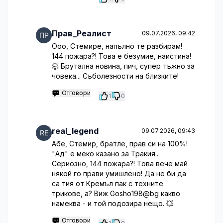
Прав_Реалист
09.07.2026, 09:42
Ооо, Стемире, напълно те разбирам!
144 пожара?! Това е безумие, наистина!
🤯 Брутална новина, пич, супер тъжно за
човека... Съболезности на близките!
Отговори
1
0
real_legend
09.07.2026, 09:43
Абе, Стемир, братле, прав си на 100%!
"Ад" е меко казано за Тракия...
Сериозно, 144 пожара?! Това вече май
някой го прави умишлено! Да не би да
са тия от Кремъл пак с техните
трикове, а? Виж Gosho198@bg какво
намеква - и той подозира нещо. 💥
Отговори