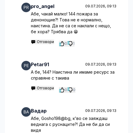
pro_angel
09.07.2026, 09:13
Абе, чакай малко! 144 пожара за
денонощие?! Това не е нормално,
наистина. Да не са се наклали с нещо,
бе хора? Трябва да 😁
Отговори
0
1
Petar91
09.07.2026, 09:13
А бе, 144? Наистина ли имаме ресурс за
справяне с такива
Отговори
0
0
Вадар
09.07.2026, 09:13
Абе, Gosho198@bg, к'во се заяждаш
веднага с руснаците?! Да не би да си
видя