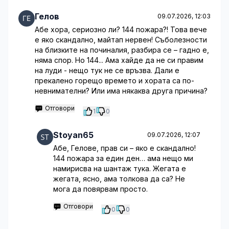
Гелов
09.07.2026, 12:03
Абе хора, сериозно ли? 144 пожара?! Това вече
е яко скандално, майтап нервен! Съболезности
на близките на починалия, разбира се – гадно е,
няма спор. Но 144... Ама хайде да не си правим
на луди - нещо тук не се връзва. Дали е
прекалено горещо времето и хората са по-
невнимателни? Или има някаква друга причина?
Отговори
1
0
Stoyan65
09.07.2026, 12:07
Абе, Гелове, прав си – яко е скандално!
144 пожара за един ден… ама нещо ми
намирисва на шантаж тука. Жегата е
жегата, ясно, ама толкова да са? Не
мога да повярвам просто.
Отговори
0
0