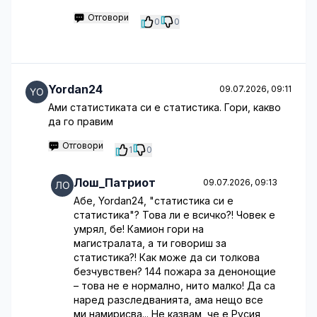
Отговори
0
0
Yordan24
09.07.2026, 09:11
Ами статистиката си е статистика. Гори, какво
да го правим
Отговори
1
0
Лош_Патриот
09.07.2026, 09:13
Абе, Yordan24, "статистика си е
статистика"? Това ли е всичко?! Човек е
умрял, бе! Камион гори на
магистралата, а ти говориш за
статистика?! Как може да си толкова
безчувствен? 144 пожара за денонощие
– това не е нормално, нито малко! Да са
наред разследванията, ама нещо все
ми намирисва... Не казвам, че е Русия