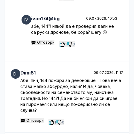
ivan174@bg
09.07.2026, 10:53
абе, 144?! някой да е проверил дали не
са руски дронове, бе хора? шегу 🤬
Отговори
1
0
Dimi81
09.07.2026, 11:17
Абе, пич, 144 пожара за денонощие... Това вече
става малко абсурдно, нали? И да, човека,
съболезности на семейството му, наистина
трагедия. Но 144?! Да не би някой да си играе
на пироманяк или нещо по-сериозно ли се
случва?
Отговори
1
0