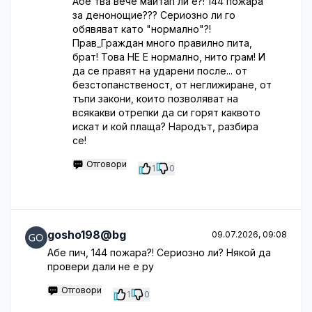
Абе тва вече майтап ли е?! 144 пожара
за денонощие??? Сериозно ли го
обявяват като "нормално"?!
Прав_Граждан много правилно пита,
брат! Това НЕ Е нормално, нито грам! И
да се правят на ударени после... от
безстопанственост, от неглижиране, от
тъпи закони, които позволяват на
всякакви отрепки да си горят каквото
искат и кой плаща? Народът, разбира
се!
Отговори
1
0
gosho198@bg
09.07.2026, 09:08
Абе пич, 144 пожара?! Сериозно ли? Някой да
провери дали не е ру
Отговори
1
0