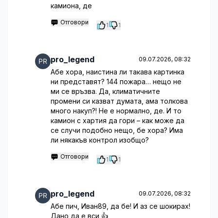
камиона, де
Отговори
1
1
pro_legend
09.07.2026, 08:32
Абе хора, наистина ли такава картинка
ни представят? 144 пожара… нещо не
ми се връзва. Да, климатичните
промени си казват думата, ама толкова
много накуп?! Не е нормално, де. И то
камион с хартия да гори – как може да
се случи подобно нещо, бе хора? Има
ли някакъв контрол изобщо?
Отговори
1
1
pro_legend
09.07.2026, 08:32
Абе пич, Иван89, да бе! И аз се шокирах!
Дано да е вси 👍