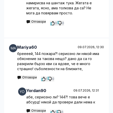
намирисва на шантаж тука. Жегата е
жегата, ясно, ама толкова да са? Не
мога да повярвам просто.
Отговори
0
0
Mariya60
09.07.2026, 12:30
бреееей, 144 пожара?! сериозно ли някой има
обяснение за такова нещо? дано да са го
разкрили бързо кви са ядове, че е много
страшно! съболезности на близките,
Отговори
1
0
Yordan90
09.07.2026, 12:31
абе, сериозно ли? 144?! това вече е
абсурд! някой да провери дали нема к
Отговори
1
0