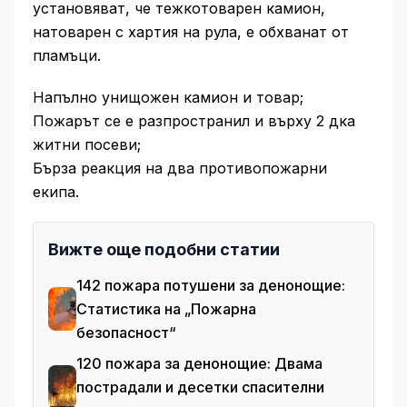
установяват, че тежкотоварен камион,
натоварен с хартия на рула, е обхванат от
пламъци.
Напълно унищожен камион и товар;
Пожарът се е разпространил и върху 2 дка
житни посеви;
Бърза реакция на два противопожарни
екипа.
Вижте още подобни статии
142 пожара потушени за денонощие:
Статистика на „Пожарна
безопасност“
120 пожара за денонощие: Двама
пострадали и десетки спасителни