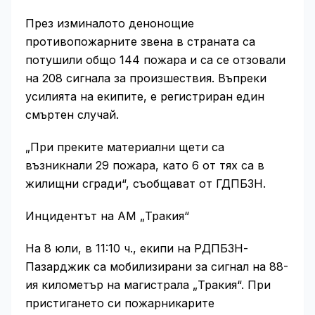
През изминалото денонощие
противопожарните звена в страната са
потушили общо 144 пожара и са се отзовали
на 208 сигнала за произшествия. Въпреки
усилията на екипите, е регистриран един
смъртен случай.
„При преките материални щети са
възникнали 29 пожара, като 6 от тях са в
жилищни сгради“, съобщават от ГДПБЗН.
Инцидентът на АМ „Тракия“
На 8 юли, в 11:10 ч., екипи на РДПБЗН-
Пазарджик са мобилизирани за сигнал на 88-
ия километър на магистрала „Тракия“. При
пристигането си пожарникарите