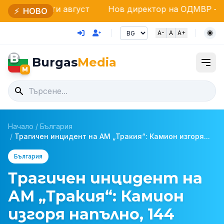
ти август
Нов директор на ОДМВР – Бургас: Стар
⚡
НОВО
A-
A
A+
B
Burgas
Media
M
Начало
/
България
/
Трагичен инцидент на АМ „Тракия“: Камион изгоря...
България
Трагичен инцидент на
АМ „Тракия“: Камион
изгоря напълно, 144