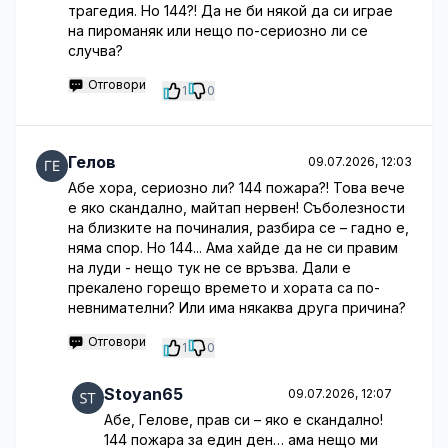
трагедия. Но 144?! Да не би някой да си играе
на пироманяк или нещо по-сериозно ли се
случва?
Отговори
1
0
Гелов
09.07.2026, 12:03
Абе хора, сериозно ли? 144 пожара?! Това вече
е яко скандално, майтап нервен! Съболезности
на близките на починалия, разбира се – гадно е,
няма спор. Но 144... Ама хайде да не си правим
на луди - нещо тук не се връзва. Дали е
прекалено горещо времето и хората са по-
невнимателни? Или има някаква друга причина?
Отговори
1
0
Stoyan65
09.07.2026, 12:07
Абе, Гелове, прав си – яко е скандално!
144 пожара за един ден… ама нещо ми