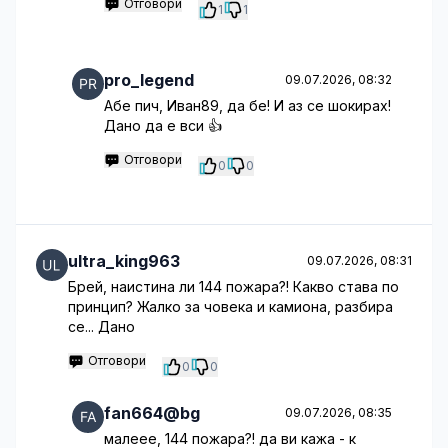
Отговори
1
1
pro_legend
09.07.2026, 08:32
Абе пич, Иван89, да бе! И аз се шокирах!
Дано да е вси 👍
Отговори
0
0
ultra_king963
09.07.2026, 08:31
Брей, наистина ли 144 пожара?! Какво става по
принцип? Жалко за човека и камиона, разбира
се... Дано
Отговори
0
0
fan664@bg
09.07.2026, 08:35
малеее, 144 пожара?! да ви кажа - к