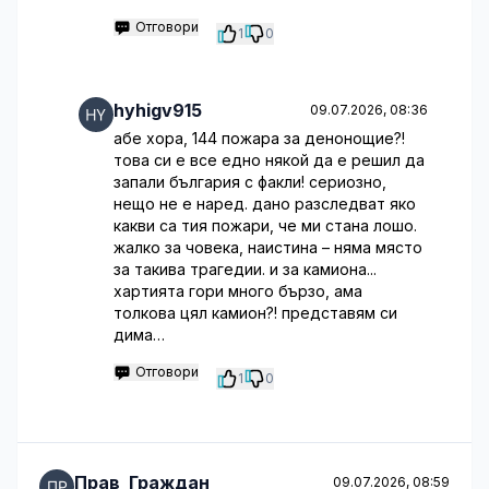
Отговори
1
0
hyhigv915
09.07.2026, 08:36
абе хора, 144 пожара за денонощие?!
това си е все едно някой да е решил да
запали българия с факли! сериозно,
нещо не е наред. дано разследват яко
какви са тия пожари, че ми стана лошо.
жалко за човека, наистина – няма място
за такива трагедии. и за камиона...
хартията гори много бързо, ама
толкова цял камион?! представям си
дима…
Отговори
1
0
Прав_Граждан
09.07.2026, 08:59