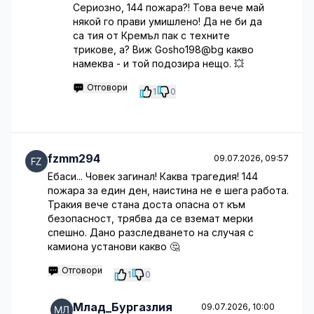
Сериозно, 144 пожара?! Това вече май
някой го прави умишлено! Да не би да
са тия от Кремъл пак с техните
трикове, а? Виж Gosho198@bg какво
намеква - и той подозира нещо. 💥
Отговори
1
0
fzmm294
09.07.2026, 09:57
Ебаси... Човек загинал! Каква трагедия! 144
пожара за един ден, наистина не е шега работа.
Тракия вече стана доста опасна от към
безопасност, трябва да се вземат мерки
спешно. Дано разследването на случая с
камиона установи какво 🤔
Отговори
1
0
Млад_Бургазлия
09.07.2026, 10:00