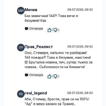
Мичев
09.07.2026, 09:42
Бах маматааа! 144?! Това вече е
безумие! Как
Отговори
1
0
Прав_Реалист
09.07.2026, 09:42
Ооо, Стемире, напълно те разбирам!
144 пожара?! Това е безумие, наистина!
🤯 Брутална новина, пич, супер тъжно за
човека... Съболезности на близките!
Отговори
1
0
real_legend
09.07.2026, 09:43
Абе, Стемир, братле, прав си на 100%!
"Ад" е меко казано за Тракия...