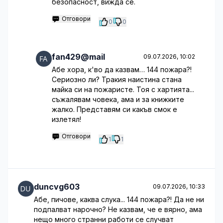
безопасност, вижда се.
Отговори
0
0
fan429@mail
09.07.2026, 10:02
Абе хора, к'во да казвам… 144 пожара?!
Сериозно ли? Тракия наистина стана
майка си на пожаристе. Тоя с хартията...
съжалявам човека, ама и за книжките
жалко. Представям си какъв смок е
излетял!
Отговори
1
1
duncvg603
09.07.2026, 10:33
Абе, пичове, каква слука... 144 пожара?! Да не ни
подпалват нарочно? Не казвам, че е вярно, ама
нещо много странни работи се случват