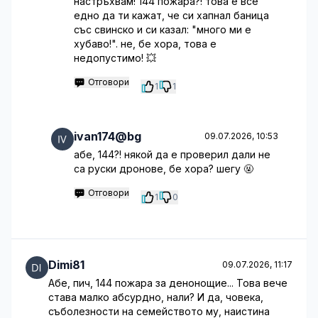
настръхвам! 144 пожара?! това е все
едно да ти кажат, че си хапнал баница
със свинско и си казал: "много ми е
хубаво!". не, бе хора, това е
недопустимо! 💥
Отговори
1
1
ivan174@bg
09.07.2026, 10:53
абе, 144?! някой да е проверил дали не
са руски дронове, бе хора? шегу 🤬
Отговори
1
0
Dimi81
09.07.2026, 11:17
Абе, пич, 144 пожара за денонощие... Това вече
става малко абсурдно, нали? И да, човека,
съболезности на семейството му, наистина