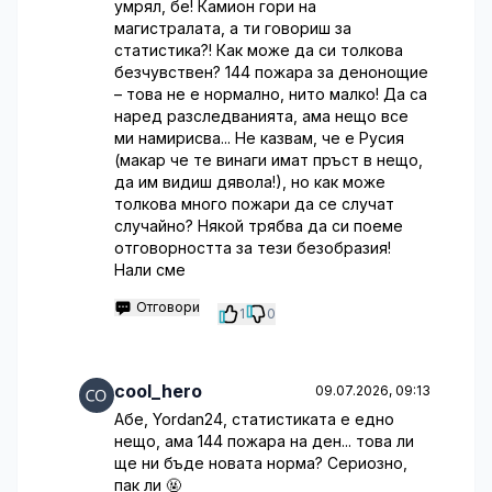
умрял, бе! Камион гори на
магистралата, а ти говориш за
статистика?! Как може да си толкова
безчувствен? 144 пожара за денонощие
– това не е нормално, нито малко! Да са
наред разследванията, ама нещо все
ми намирисва... Не казвам, че е Русия
(макар че те винаги имат пръст в нещо,
да им видиш дявола!), но как може
толкова много пожари да се случат
случайно? Някой трябва да си поеме
отговорността за тези безобразия!
Нали сме
Отговори
1
0
cool_hero
09.07.2026, 09:13
Абе, Yordan24, статистиката е едно
нещо, ама 144 пожара на ден... това ли
ще ни бъде новата норма? Сериозно,
пак ли 🤬