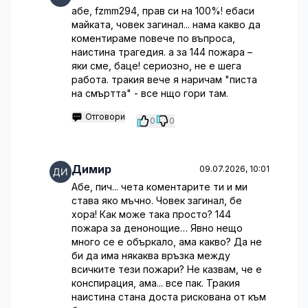
абе, fzmm294, прав си на 100%! ебаси
майката, човек загинал... нама какво да
коментираме повече по въпроса,
наистина трагедия. а за 144 пожара –
яки сме, баце! сериозно, не е шега
работа. тракия вече я наричам "писта
на смъртта" - все нщо гори там.
Отговори
0
0
Димир
09.07.2026, 10:01
Абе, пич... чета коментарите ти и ми
става яко мъчно. Човек загинал, бе
хора! Как може така просто? 144
пожара за денонощие… Явно нещо
много се е объркало, ама какво? Да не
би да има някаква връзка между
всичките тези пожари? Не казвам, че е
конспирация, ама... все пак. Тракия
наистина стана доста рискована от към