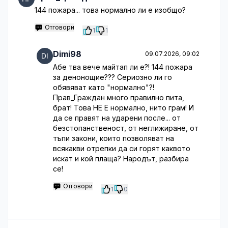
144 пожара... това нормално ли е изобщо?
Отговори
1
1
Dimi98
09.07.2026, 09:02
Абе тва вече майтап ли е?! 144 пожара
за денонощие??? Сериозно ли го
обявяват като "нормално"?!
Прав_Граждан много правилно пита,
брат! Това НЕ Е нормално, нито грам! И
да се правят на ударени после... от
безстопанственост, от неглижиране, от
тъпи закони, които позволяват на
всякакви отрепки да си горят каквото
искат и кой плаща? Народът, разбира
се!
Отговори
1
0