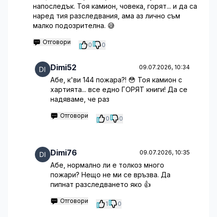
напоследък. Тоя камион, човека, горят... и да са
наред тия разследвания, ама аз лично съм
малко подозрителна. 😅
Отговори
0
0
Dimi52
09.07.2026, 10:34
Абе, к'ви 144 пожара?! 😳 Тоя камион с
хартията... все едно ГОРЯТ книги! Да се
надяваме, че раз
Отговори
0
0
Dimi76
09.07.2026, 10:35
Абе, нормално ли е толкоз много
пожари? Нещо не ми се връзва. Да
пипнат разследването яко 👍
Отговори
1
0