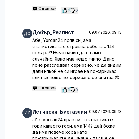
Отговори
1
0
Добър_Реалист
09.07.2026, 09:13
Абе, Yordan24 пряв си, ама
статистиката е страшна работа… 144
пожара?! Няма начин да е само
случайно. Явно има нещо гнило. Дано
поне разследват сериозно, че да видим
дали някой не си играе на пожарникар
или пък нещо по-сериозно се опитва 😡
Отговори
1
0
Истински_Бургазлия
09.07.2026, 09:13
абе, yordan24 прав си... статистика е.
гори каквото гори. ама 144? дай боже
да има повече хора като
пожарникарите де. иначе - пак ще се