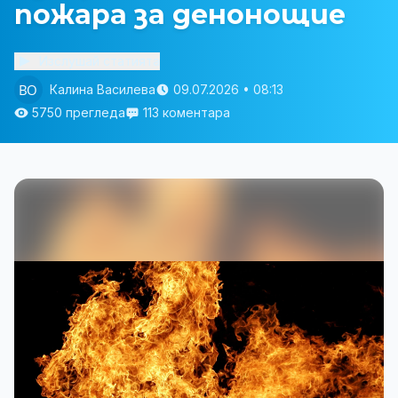
пожара за денонощие
Изслушай статията
Калина Василева
09.07.2026 • 08:13
5750 прегледа
113 коментара