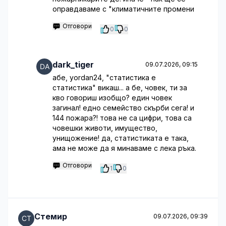
оправдаваме с "климатичните промени
Отговори
0
0
dark_tiger
09.07.2026, 09:15
абе, yordan24, "статистика е
статистика" викаш... а бе, човек, ти за
кво говориш изобщо? един човек
загинал! едно семейство скърби сега! и
144 пожара?! това не са цифри, това са
човешки животи, имущество,
унищожение! да, статистиката е така,
ама не може да я минаваме с лека ръка.
Отговори
1
0
Стемир
09.07.2026, 09:39