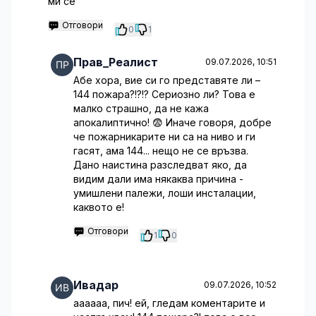
ми се
Отговори
0
1
Прав_Реалист
09.07.2026, 10:51
Абе хора, вие си го представяте ли –
144 пожара?!?!? Сериозно ли? Това е
малко страшно, да не кажа
апокалиптично! 😨 Иначе говоря, добре
че пожарникарите ни са на ниво и ги
гасят, ама 144... нещо не се връзва.
Дано наистина разследват яко, да
видим дали има някаква причина -
умишлени палежи, лоши инсталации,
каквото е!
Отговори
1
0
Ивадар
09.07.2026, 10:52
аааааа, пич! ей, гледам коментарите и