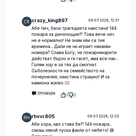
crazy_king897
09.07.2026, 12:31
Абе пич, баси трагедията наистина! 144
пожара за денонощие?! Това вече хич
не е нормално! Не знам кви са тия
времена... Дали не ни играят някакви
номера? Слава Богу, че пожарникарите
действат бързо и ги гасят, ама все пак...
Голям зор е за тях да смогнат.
Съболезности на семейството на
почернелия, наистина страшно! И за
камиона жалко 🤦‍♂️
Отговори
1
0
rhvvr805
09.07.2026, 12:33
Аби хора, кво става бе?! 144 пожара...
сякаш някой пуска факли от небето! 😅