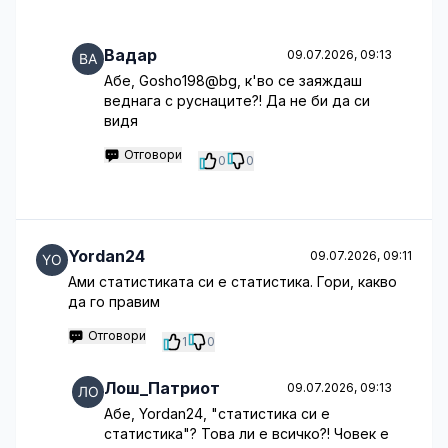
Вадар
09.07.2026, 09:13
Абе, Gosho198@bg, к'во се заяждаш
веднага с руснаците?! Да не би да си
видя
Отговори
0
0
Yordan24
09.07.2026, 09:11
Ами статистиката си е статистика. Гори, какво
да го правим
Отговори
1
0
Лош_Патриот
09.07.2026, 09:13
Абе, Yordan24, "статистика си е
статистика"? Това ли е всичко?! Човек е