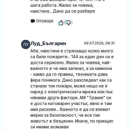
шега работа. Жалко за човека,
наистина... Дано да се разбере
Отговори
1
1
Луд_Българин
09.07.2026, 08:31
Абе, наистина е стряскащо колко много
са били пожарите... 144 за един ден си е
доста сериозно. Жалко за човека, най-
важното е че има загинал, а за камиона
- какво да го правиш, техниката дава
фира понякога. Дано разследват как са
станали тия пожари, може нещо не е
наред с електрическата мрежа или пък
някакви други фактори. АМ "Тракия" си
е доста натоварен участък, явно и там
има рискове... Важното е да се вземат
мерки за безопасност, че все пак
животът е безценен. Иначе, по принцип
си имаме всякакви