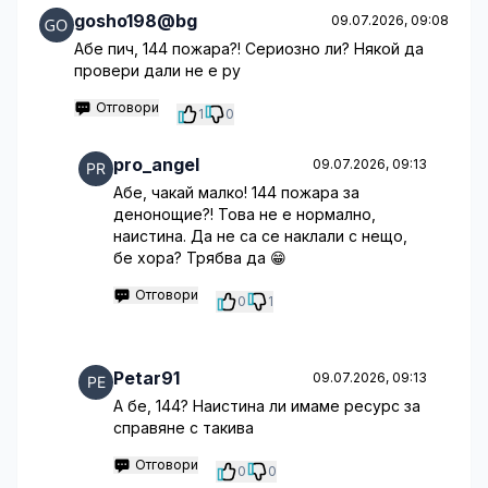
gosho198@bg
09.07.2026, 09:08
Абе пич, 144 пожара?! Сериозно ли? Някой да
провери дали не е ру
Отговори
1
0
pro_angel
09.07.2026, 09:13
Абе, чакай малко! 144 пожара за
денонощие?! Това не е нормално,
наистина. Да не са се наклали с нещо,
бе хора? Трябва да 😁
Отговори
0
1
Petar91
09.07.2026, 09:13
А бе, 144? Наистина ли имаме ресурс за
справяне с такива
Отговори
0
0