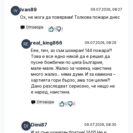
Ivan89
09.07.2026, 08:27
Ох, не мога да повярвам! Толкова пожари днес
Отговори
1
1
real_king866
09.07.2026, 08:29
Еее, пич, аз съм шокиран! 144 пожара?!
Това е все едно някой да е решил да
пусне бомбички по цяла България,
мале-мале. Жалко за човека, наистина
много жалко... няма думи. И за камиона –
хартията гори бързо, ама тоя целия?!
Дано разследват сериозно, че нещо не
е наред, наистина.
Отговори
0
0
Dimi87
09.07.2026, 08:30
И аз съм шокиран братче! 144?! Не е