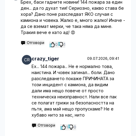
Брех, баси гадните новини! 144 пожара за един
ден... да го духат тия! Сериозно, какво става бе
хора? Дано поне разследват ЯКО случая с
камиона и човека. Жалко е, много жалко! Иначе -
да се вземат мерки, че така няма да мине.
Тракия вече е като ад! 😡
Отговори
0
1
crazy_tiger
09.07.2026, 09:41
Ех... 144 пожара... Не е нормално това,
наистина. И човек загинал... боли. Дано
разследването покаже ПРИЧИНАТА за
този инцидент с камиона, да видим
дали има нещо повече от просто
техническа неизправност. Нали все пак
се полагат грижи за безопасността на
пътя, ама май нещо пропускаме? Не е
хубаво нито за нас, нито
Отговори
1
0