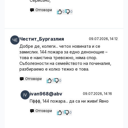
Сериозно,
Отговори
0
0
Честит_Бургазлия
09.07.2026, 14:12
Добре де, колеги... четох новината и се
замислих. 144 пожара за едно денонощие –
това е наистина тревожно, няма спор.
Съболезности на семейството на починалия,
разбираемо е колко тежко е това.
Отговори
1
0
ivan968@abv
09.07.2026, 14:16
Пффф, 144 пожара... да са ни живи! Явно
Отговори
1
0