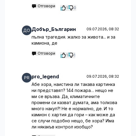
Отговори
1
0
Добър_Българин
09.07.2026, 08:32
пълна трагедия. жалко за живота... и за
камиона, де
Отговори
1
1
pro_legend
09.07.2026, 08:32
Абе хора, наистина ли такава картинка
ни представят? 144 пожара… нещо не
ми се връзва. Да, климатичните
промени си казват думата, ама толкова
много накуп?! Не е нормално, де. И то
камион с хартия да гори – как може да
се случи подобно нещо, бе хора? Има
ли някакъв контрол изобщо?