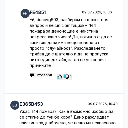
FE4851
09.07.2026, 10:36
Ей, duncvg603, разбирам напълно твоя
въпрос и лекия скептицизъм. 144
пожара за денонощие е наистина
потресаващо число! Да, логично е да се
запиташ дали има нещо повече от
просто "случайност". Разследването
трябва да е щателно и да не пропуска
нито един детайл, за да се установят
причините
Отговори
1
0
E365B453
09.07.2026, 10:49
Ужас! 144 пожара?! Как е възможно изобщо да
се стигне до тук бе хора? Дано разследват
наистина задълбочено, че нещо мн неквасново