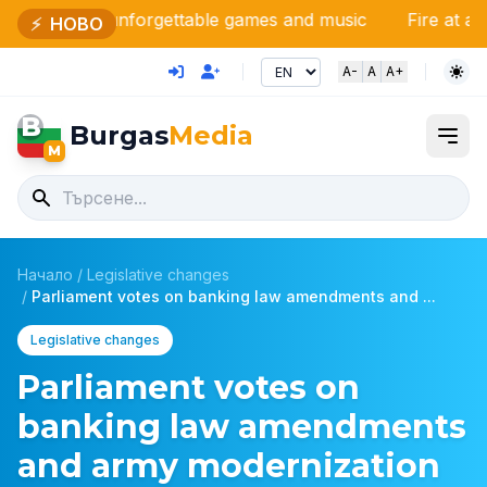
forgettable games and music
Fire at a military plant 
⚡
НОВО
A-
A
A+
B
Burgas
Media
M
Начало
/
Legislative changes
/
Parliament votes on banking law amendments and ...
Legislative changes
Parliament votes on
banking law amendments
and army modernization