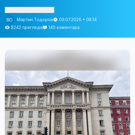
Изслушай статията
Мартин Тодоров
09.07.2026 • 08:14
8242 прегледа
140 коментара