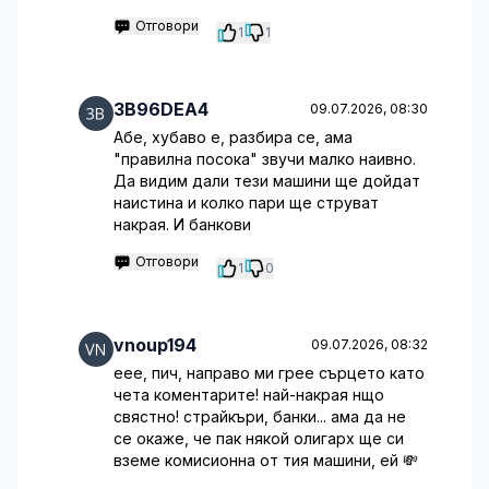
Отговори
1
1
3B96DEA4
09.07.2026, 08:30
Абе, хубаво е, разбира се, ама
"правилна посока" звучи малко наивно.
Да видим дали тези машини ще дойдат
наистина и колко пари ще струват
накрая. И банкови
Отговори
1
0
vnoup194
09.07.2026, 08:32
еее, пич, направо ми грее сърцето като
чета коментарите! най-накрая нщо
свястно! страйкъри, банки... ама да не
се окаже, че пак някой олигарх ще си
вземе комисионна от тия машини, ей 💸