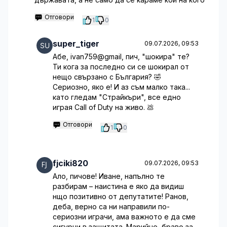
Отговори
1
0
super_tiger
09.07.2026, 09:53
Абе, ivan759@gmail, пич, "шокира" те?
Ти кога за последно си се шокирал от
нещо свързано с България? 🤣
Сериозно, яко е! И аз съм малко така...
като гледам "Страйкъри", все едно
играя Call of Duty на живо. 💩
Отговори
1
0
fjciki820
09.07.2026, 09:53
Ало, пичове! Иване, напълно те
разбирам – наистина е яко да видиш
нщо позитивно от депутатите! Ранов,
деба, верно са ни направили по-
сериозни играчи, ама важното е да сме
сигурни в защитата. Марийче, браво за