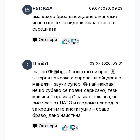
E5C84A
09.07.2026, 09:29
ама хайде бре... швейцария с манджи?
явно още не са видели каква става в
съседната
Отговори
0
0
Dimi51
09.07.2026, 09:31
ей, fan316@bg, абсолютно си прав! 🇧
ългария на крака с европа! швейцария с
манджи - звучи супер! 😂 най-накрая
нещо хубаво се прави! сериозно, тези
машини "страйкър" са яко, показва, че
сме част от НАТО и гледаме напред. а
за кредитните институции – браво,
браво, дано наистина
Отговори
1
0