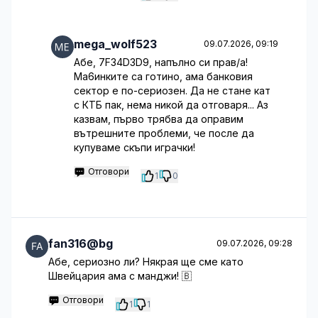
mega_wolf523
09.07.2026, 09:19
Абе, 7F34D3D9, напълно си прав/а!
Ма6инките са готино, ама банковия
сектор е по-сериозен. Да не стане кат
с КТБ пак, нема никой да отговаря... Аз
казвам, първо трябва да оправим
вътрешните проблеми, че после да
купуваме скъпи играчки!
Отговори
1
0
fan316@bg
09.07.2026, 09:28
Абе, сериозно ли? Някрая ще сме като
Швейцария ама с манджи! 🇧
Отговори
1
1