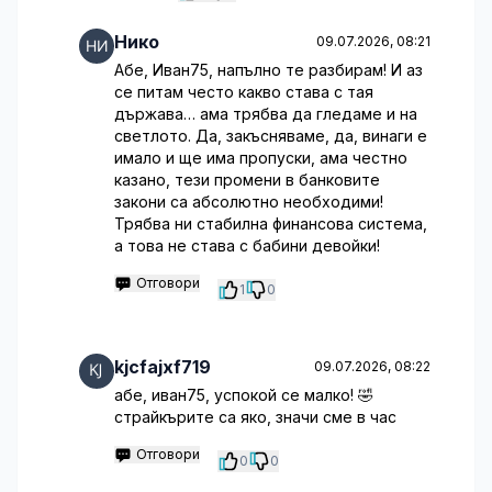
Нико
09.07.2026, 08:21
Абе, Иван75, напълно те разбирам! И аз
се питам често какво става с тая
държава… ама трябва да гледаме и на
светлото. Да, закъсняваме, да, винаги е
имало и ще има пропуски, ама честно
казано, тези промени в банковите
закони са абсолютно необходими!
Трябва ни стабилна финансова система,
а това не става с бабини девойки!
Отговори
1
0
kjcfajxf719
09.07.2026, 08:22
абе, иван75, успокой се малко! 🤣
страйкърите са яко, значи сме в час
Отговори
0
0