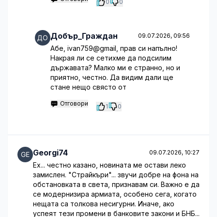
0
0
Добър_Граждан
09.07.2026, 09:56
Абе, ivan759@gmail, прав си напълно!
Накрая ли се сетихме да подсилим
държавата? Малко ми е странно, но и
приятно, честно. Да видим дали ще
стане нещо свясто от
Отговори
1
0
Georgi74
09.07.2026, 10:27
Ех... честно казано, новината ме остави леко
замислен. "Страйкъри"... звучи добре на фона на
обстановката в света, признавам си. Важно е да
се модернизира армиата, особено сега, когато
нещата са толкова несигурни. Иначе, ако
успеят тези промени в банковите закони и БНБ...