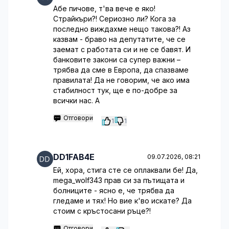
Абе пичове, т'ва вече е яко!
Страйкъри?! Сериозно ли? Кога за
последно виждахме нещо такова?! Аз
казвам - браво на депутатите, че се
заемат с работата си и не се бавят. И
банковите закони са супер важни –
трябва да сме в Европа, да спазваме
правилата! Да не говорим, че ако има
стабилност тук, ще е по-добре за
всички нас. А
Отговори
1
1
DD1FAB4E
09.07.2026, 08:21
Ей, хора, стига сте се оплаквали бе! Да,
mega_wolf343 прав си за пътищата и
болниците - ясно е, че трябва да
гледаме и тях! Но вие к'во искате? Да
стоим с кръстосани ръце?!
Отговори