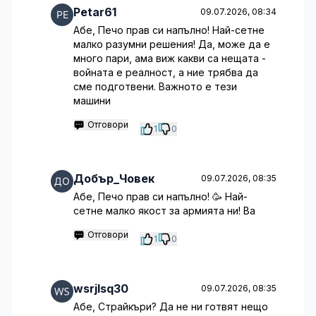
Petar61
09.07.2026, 08:34
Абе, Печо прав си напълно! Най-сетне
малко разумни решения! Да, може да е
много пари, ама виж какви са нещата -
войната е реалност, а ние трябва да
сме подготвени. Важното е тези
машини
Отговори
1
0
Добър_Човек
09.07.2026, 08:35
Абе, Печо прав си напълно! 🥳 Най-
сетне малко якост за армията ни! Ва
Отговори
1
0
wsrjlsq30
09.07.2026, 08:35
Абе, Страйкъри? Да не ни готвят нещо