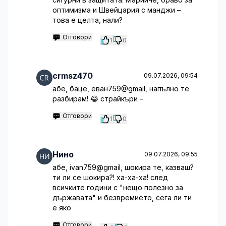
оптимизма и Швейцария с манджи –
това е целта, нали?
Отговори
1
0
crmsz470
09.07.2026, 09:54
абе, баце, еван759@gmail, напълно те
разбирам! 😂 страйкъри –
Отговори
1
0
Нино
09.07.2026, 09:55
абе, ivan759@gmail, шокира те, казваш?
ти ли се шокира?! ха-ха-ха! след
всичките години с "нещо полезно за
държавата" и безвремието, сега ли ти
е яко
Отговори