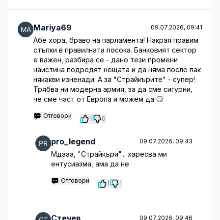
Mariya69
09.07.2026, 09:41
Абе хора, браво на парламента! Накрая правим
стъпки в правилната посока. Банковият сектор
е важен, разбира се - дано тези промени
наистина подредят нещата и да няма после пак
някакви изненади. А за "Страйкърите" - супер!
Трябва ни модерна армия, за да сме сигурни,
че сме част от Европа и можем да 🙄
Отговори
1
0
pro_legend
09.07.2026, 09:43
Мдааа, "Страйкъри"... харесва ми
ентусиазма, ама да не
Отговори
1
1
Стечев
09.07.2026, 09:46