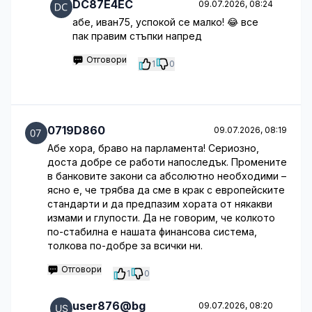
DC87E4EC
09.07.2026, 08:24
абе, иван75, успокой се малко! 😂 все
пак правим стъпки напред
Отговори
1
0
0719D860
09.07.2026, 08:19
Абе хора, браво на парламента! Сериозно,
доста добре се работи напоследък. Промените
в банковите закони са абсолютно необходими –
ясно е, че трябва да сме в крак с европейските
стандарти и да предпазим хората от някакви
измами и глупости. Да не говорим, че колкото
по-стабилна е нашата финансова система,
толкова по-добре за всички ни.
Отговори
1
0
user876@bg
09.07.2026, 08:20