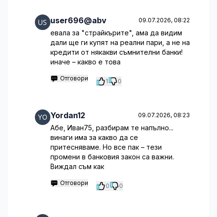
user696@abv
09.07.2026, 08:22
евала за "страйкърите", ама да видим
дали ще ги купят на реални пари, а не на
кредити от някакви съмнителни банки!
иначе – какво е това
Отговори
1
0
Yordan12
09.07.2026, 08:23
Абе, Иван75, разбирам те напълно...
винаги има за какво да се
притесняваме. Но все пак – тези
промени в банковия закон са важни.
Виждал съм как
Отговори
0
0