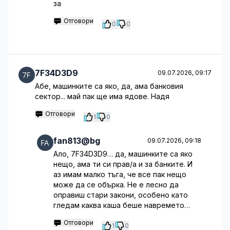
за
Отговори
0
0
7F34D3D9
09.07.2026, 09:17
Абе, машинките са яко, да, ама банковия
сектор... май пак ще има ядове. Надя
Отговори
1
0
fan813@bg
09.07.2026, 09:18
Ало, 7F34D3D9… да, машинките са яко
нещо, ама ти си прав/а и за банките. И
аз имам малко тъга, че все пак нещо
може да се обърка. Не е лесно да
оправиш стари закони, особено като
гледам каква каша беше навремето…
Отговори
1
0