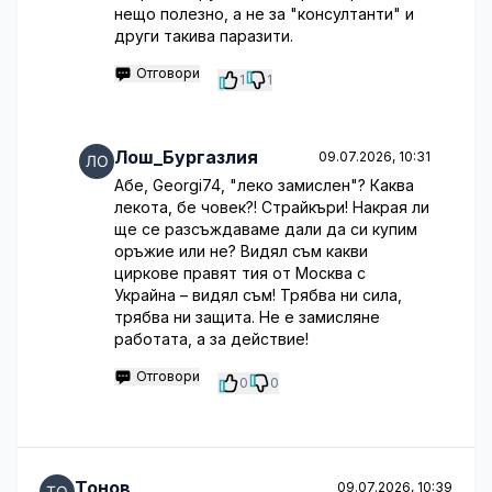
нещо полезно, а не за "консултанти" и
други такива паразити.
Отговори
1
1
Лош_Бургазлия
09.07.2026, 10:31
Абе, Georgi74, "леко замислен"? Каква
лекота, бе човек?! Страйкъри! Накрая ли
ще се разсъждаваме дали да си купим
оръжие или не? Видял съм какви
циркове правят тия от Москва с
Украйна – видял съм! Трябва ни сила,
трябва ни защита. Не е замисляне
работата, а за действие!
Отговори
0
0
Тонов
09.07.2026, 10:39