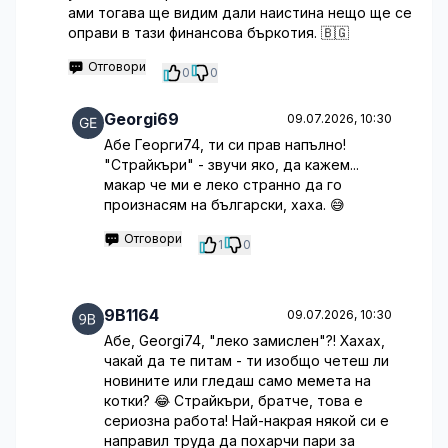
ами тогава ще видим дали наистина нещо ще се
оправи в тази финансова бъркотия. 🇧🇬
Отговори
0
0
Georgi69
09.07.2026, 10:30
Абе Георги74, ти си прав напълно!
"Страйкъри" - звучи яко, да кажем...
макар че ми е леко странно да го
произнасям на български, хаха. 😅
Отговори
1
0
9B1164
09.07.2026, 10:30
Абе, Georgi74, "леко замислен"?! Хахах,
чакай да те питам - ти изобщо четеш ли
новините или гледаш само мемета на
котки? 😂 Страйкъри, братче, това е
сериозна работа! Най-накрая някой си е
направил труда да похарчи пари за