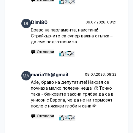
0
0
Dimi80
09.07.2026, 08:21
Браво на парламента, наистина!
Страйкър-ите са супер важна стъпка –
да сме подготвени за
Отговори
1
0
maria115@gmail
09.07.2026, 08:22
Абе, браво на депутатите! Накрая се
почнаха малко полезни неща! 👏 Точно
така - банковите закони трябва да са в
унисон с Европа, че да не ни тормозят
после с някакви глоби и санк 💸
Отговори
0
0