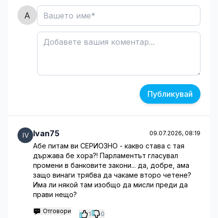
Публикувай
Ivan75
09.07.2026, 08:19
Абе питам ви СЕРИОЗНО - какво става с тая
държава бе хора?! Парламентът гласувал
промени в банковите закони... да, добре, ама
защо винаги трябва да чакаме второ четене?
Има ли някой там изобщо да мисли преди да
прави нещо?
Отговори
1
0