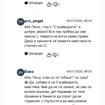
Отговори
0
0
pro_angel
09.07.2026, 08:33
Абе Печо, т'ва с "Страйкърите" е
добре, верно! Все пак трябва да сме
наясно с тиквата на изток какво прави...
Дано и законите за банките наистина ги
стегнат не 🤷‍♂️
Отговори
1
0
Вако
09.07.2026, 08:33
Абе, Печо, к'ви са ти "ебасе"-та тука?
😂 Да, хубаво е за Страйкърите,
наистина. Ама да не се окаже, че сме си
купили играчки, де! Надявам се тези
промени в банките да спрат да ни
тормозят с глупости и да има реални