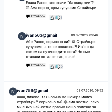
Евала Ранов, кво значи "баткаяджии"?!
🤣 Ама верно, щом купуваме Страйкъри
Отговори
1
1
ivan563@gmail
09.07.2026, 09:46
Абе Ранов, сериозно ли?! 😂 Страйкъри
купуваме, а ти се оплакваш?! И к'во да
кажем на путиноидите сега? Че сме
станали по-як от тях, значи!
Отговори
1
0
ivan759@gmail
09.07.2026, 09:52
аааа, пичове, тая новина ме шокира малко…
страйкъри?! сериозно ли? 😂 ама честно, леко
ми е яко! най-сетне правим нещо полезно за
държавата, а не само да се караме кой на кого