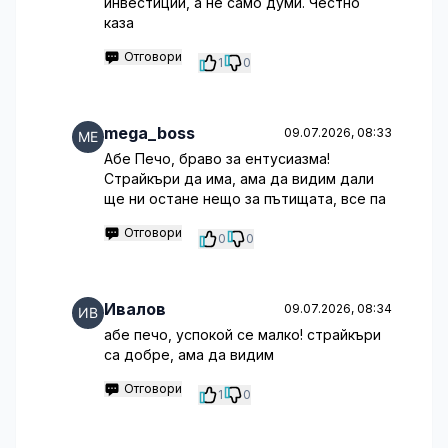
инвестиции, а не само думи. Честно
каза
Отговори
1
0
mega_boss
09.07.2026, 08:33
Абе Печо, браво за ентусиазма!
Страйкъри да има, ама да видим дали
ще ни остане нещо за пътищата, все па
Отговори
0
0
Ивалов
09.07.2026, 08:34
абе печо, успокой се малко! страйкъри
са добре, ама да видим
Отговори
1
0