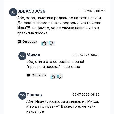
0BBA5D3C36
09.07.2026, 08:27
Абе, хора, наистина радвам се на тези новини!
Да, закъсняваме с някои реформи, както казва
Иван75, но факт е, че се случва нещо – и то в
правилна посока.
Отговори
0
0
Мичев
09.07.2026, 08:29
абе, стига сте се радвали рано!
"правилна посока" - все едно
Отговори
1
1
Тослав
09.07.2026, 08:30
Абе, Иван75 казва, закъсняваме... Ми да,
к'во да го правим? Важното е, че най-
накрая се