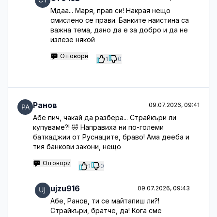
Мдаа... Маря, прав си! Накрая нещо
смислено се прави. Банките наистина са
важна тема, дано да е за добро и да не
излезе някой
Отговори
1
0
Ранов
09.07.2026, 09:41
Абе пич, чакай да разбера... Страйкъри ли
купуваме?! 🤣 Направиха ни по-големи
баткаджии от Руснаците, браво! Ама дееба и
тия банкови закони, нещо
Отговори
1
0
ujzu916
09.07.2026, 09:43
Абе, Ранов, ти се майтапиш ли?!
Страйкъри, братче, да! Кога сме