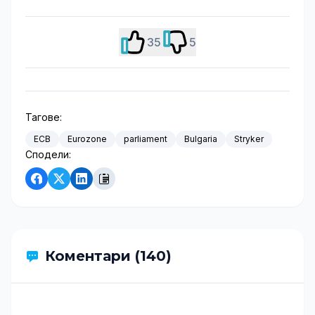
35
5
Тагове:
ECB
Eurozone
parliament
Bulgaria
Stryker
Сподели:
Коментари (140)