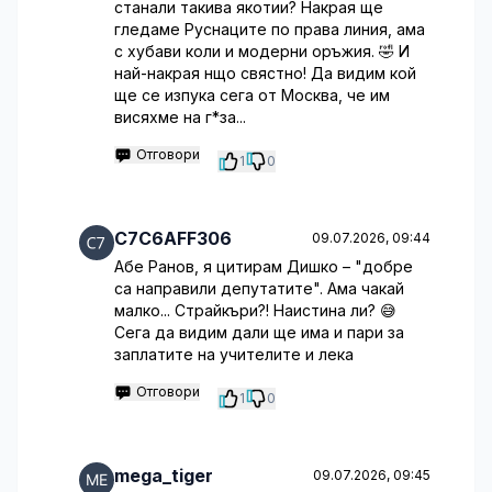
станали такива якотии? Накрая ще
гледаме Руснаците по права линия, ама
с хубави коли и модерни оръжия. 🤣 И
най-накрая нщо свястно! Да видим кой
ще се изпука сега от Москва, че им
висяхме на г*за...
Отговори
1
0
C7C6AFF306
09.07.2026, 09:44
Абе Ранов, я цитирам Дишко – "добре
са направили депутатите". Ама чакай
малко... Страйкъри?! Наистина ли? 😅
Сега да видим дали ще има и пари за
заплатите на учителите и лека
Отговори
1
0
mega_tiger
09.07.2026, 09:45