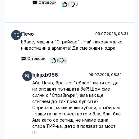
Отговори
1
0
Печо
09.07.2026, 08:31
Ебасе, машини "Страйкър"... Най-накрая малко
инвестиции в армията! Да сме живи и здра
Отговори
1
0
bjkijxb956
09.07.2026, 08:32
Абе Печо, братле, "ебасе" ли ти се, да
ни оправят пътищата бе?! Щом сме
силни с "Страйкъри", ама как ще
стигнем до тях през дупките?
Сериозно, машинички хубави, разбирам
- защита на отечеството и бла, бла, бла.
Ама като се сетиш, че имаме една
стара ТИР-ка, дето я ползват за мост...
🤦‍♂️