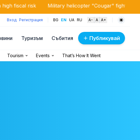
Military helicopter "Cougar" fights a large-scale fire 
Вход
Регистрация
BG
EN
UA
RU
A-
A
A+
овини
Туризъм
Събития
Публикувай
Tourism
Events
That’s How It Went