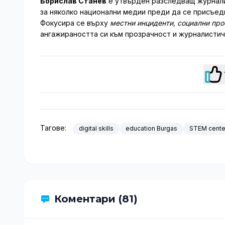
Борислав Станев
е утвърден разследващ журналис
за няколко национални медии преди да се присъеди
Фокусира се върху
местни инциденти, социални пр
ангажираността си към прозрачност и журналистич
Тагове:
digital skills
education Burgas
STEM cente
Коментари (81)