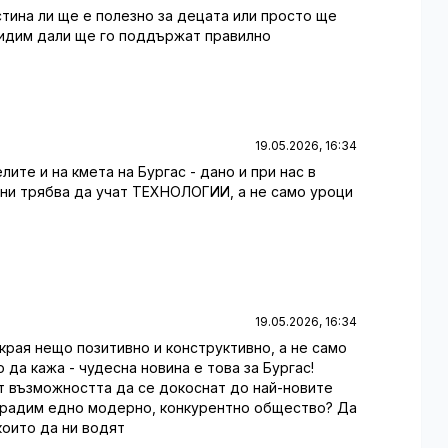
стина ли ще е полезно за децата или просто ще
видим дали ще го поддържат правилно
19.05.2026, 16:34
елите и на кмета на Бургас - дано и при нас в
 ни трябва да учат ТЕХНОЛОГИИ, а не само уроци
19.05.2026, 16:34
акрая нещо позитивно и конструктивно, а не само
о да кажа - чудесна новина е това за Бургас!
т възможността да се докоснат до най-новите
зградим едно модерно, конкурентно общество? Да
които да ни водят