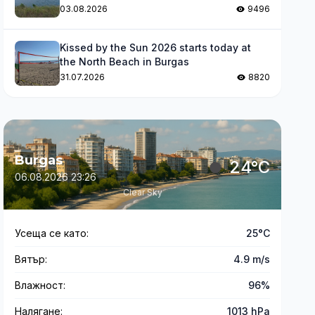
levels
03.08.2026
9496
Kissed by the Sun 2026 starts today at
the North Beach in Burgas
31.07.2026
8820
Burgas
24°C
06.08.2026 23:26
Clear Sky
Усеща се като:
25°C
Вятър:
4.9 m/s
Влажност:
96%
Налягане:
1013 hPa