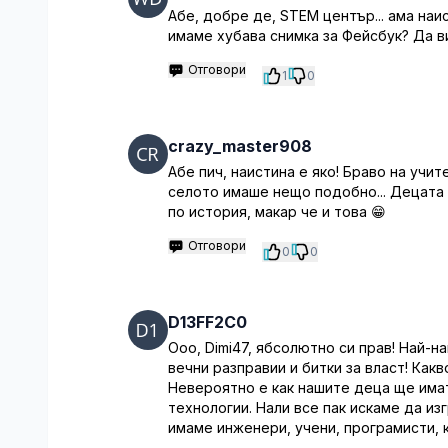
Абе, добре де, STEM център... ама наи
имаме хубава снимка за Фейсбук? Да 
Отговори
1
0
crazy_master908
Абе пич, наистина е яко! Браво на учит
селото имаше нещо подобно... Децата
по история, макар че и това 😁
Отговори
0
0
D13FF2C0
Ооо, Dimi47, ябсолютно си прав! Най-н
вечни разправии и битки за власт! Какв
Невероятно е как нашите деца ще има
технологии. Нали все пак искаме да и
имаме инженери, учени, програмисти, 