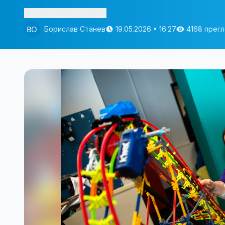
Изслушай статията
Борислав Станев
19.05.2026 • 16:27
4168 прег