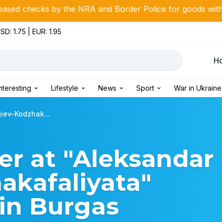
 the NRA and Border Police for goods with high fiscal risk
SD: 1.75 | EUR: 1.95
Н
Interesting
Lifestyle
News
Sport
War in Ukraine
iev-Kodzhak...
r at "Aleksandar
akafaliyata"
in Burgas