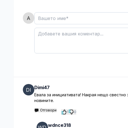
Dimi47
Евала за инициативата! Накрая нещо свестно 
новините.
Отговори
1
0
wdnce318