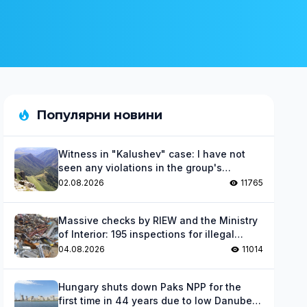
Популярни новини
Witness in "Kalushev" case: I have not
seen any violations in the group's
activities
02.08.2026
11765
Massive checks by RIEW and the Ministry
of Interior: 195 inspections for illegal
waste
04.08.2026
11014
Hungary shuts down Paks NPP for the
first time in 44 years due to low Danube