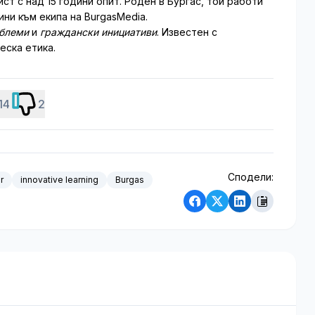
т с над 15 години опит. Роден в Бургас, той работи
ни към екипа на BurgasMedia.
облеми
и
граждански инициативи
. Известен с
еска етика.
14
2
Сподели:
r
innovative learning
Burgas