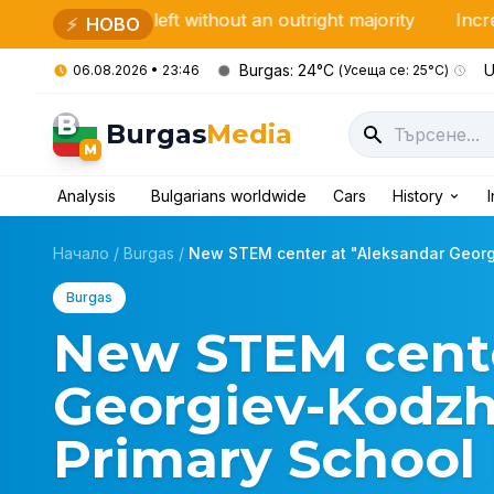
i left without an outright majority
Increased checks by
⚡
НОВО
Burgas: 24°C
U
06.08.2026 • 23:46
(Усеща се: 25°C)
B
Burgas
Media
M
Analysis
Bulgarians worldwide
Cars
History
Начало
/
Burgas
/
New STEM center at "Aleksandar Georg
Burgas
New STEM cente
Georgiev-Kodzh
Primary School 