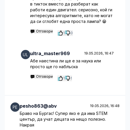
в тикток вместо да разберат как
работи един двигател. сериозно, кой ги
интересува алгоритмите, като не могат
да си сглобят една проста лампа? 😁
Отговори
1
0
ultra_master969
19.05.2026, 16:47
Абе наестина ли ще е за наука или
просто ще го наблъска
Отговори
1
1
pesho863@abv
19.05.2026, 16:48
Браво на Бургас! Супер яко е да има STEM
център, да учат децата на нещо полезно.
Накрая