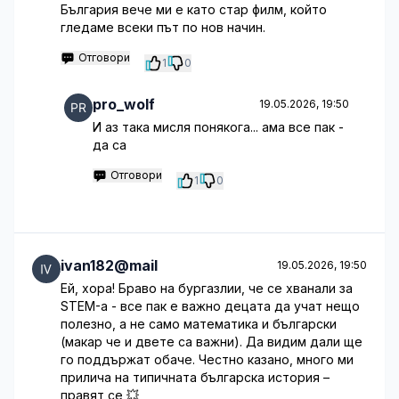
България вече ми е като стар филм, който
гледаме всеки път по нов начин.
Отговори
1
0
pro_wolf
19.05.2026, 19:50
И аз така мисля понякога... ама все пак -
да са
Отговори
1
0
ivan182@mail
19.05.2026, 19:50
Ей, хора! Браво на бургазлии, че се хванали за
STEM-а - все пак е важно децата да учат нещо
полезно, а не само математика и български
(макар че и двете са важни). Да видим дали ще
го поддържат обаче. Честно казано, много ми
прилича на типичната българска история –
правят се 💥