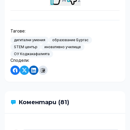
14
2
Тагове:
дигитални умения
образование Бургас
STEM център
иновативно училище
ОУ Коджакафалията
Сподели:
Коментари (81)