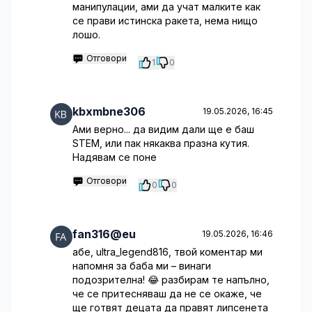
манипулации, ами да учат малките как
се прави истинска ракета, нема нищо
лошо.
Отговори
1
0
kbxmbne306
19.05.2026, 16:45
Ами верно... да видим дали ще е баш
STEM, или пак някаква празна кутия.
Надявам се поне
Отговори
0
0
fan316@eu
19.05.2026, 16:46
абе, ultra_legend816, твой коментар ми
напомня за баба ми – винаги
подозрителна! 😂 разбирам те напълно,
че се притесняваш да не се окаже, че
ще готвят децата да правят липсенета