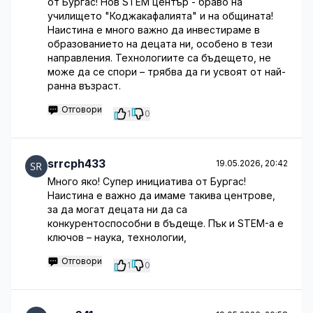
от Бургас! Нов STEM център - браво на
училището "Коджакафалията" и на общината!
Наистина е много важно да инвестираме в
образованието на децата ни, особено в тези
направления. Технологиите са бъдещето, не
може да се спори – трябва да ги усвоят от най-
ранна възраст.
Отговори
1
0
srrcph433
19.05.2026, 20:42
Много яко! Супер инициатива от Бургас!
Наистина е важно да имаме такива центрове,
за да могат децата ни да са
конкурентоспособни в бъдеще. Пък и STEM-а е
ключов – наука, технологии,
Отговори
1
0