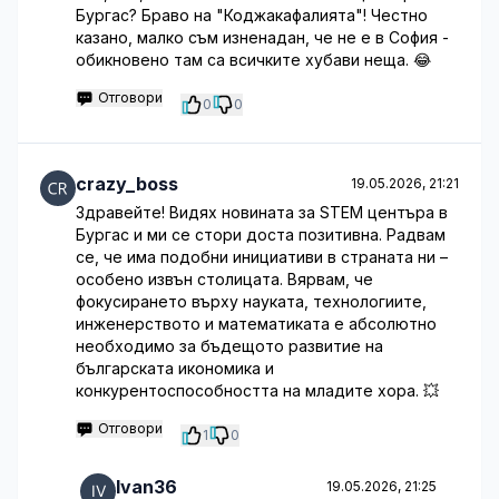
Бургас? Браво на "Коджакафалията"! Честно
казано, малко съм изненадан, че не е в София -
обикновено там са всичките хубави неща. 😂
Отговори
0
0
crazy_boss
19.05.2026, 21:21
Здравейте! Видях новината за STEM центъра в
Бургас и ми се стори доста позитивна. Радвам
се, че има подобни инициативи в страната ни –
особено извън столицата. Вярвам, че
фокусирането върху науката, технологиите,
инженерството и математиката е абсолютно
необходимо за бъдещото развитие на
българската икономика и
конкурентоспособността на младите хора. 💥
Отговори
1
0
Ivan36
19.05.2026, 21:25