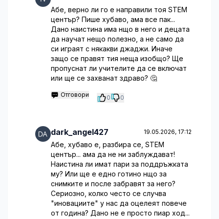
Абе, верно ли го е направили тоя STEM
център? Пише хубаво, ама все пак...
Дано наистина има нщо в него и децата
да научат нещо полезно, а не само да
си играят с някакви джаджи. Иначе
защо се правят тия неща изобщо? Ще
пропуснат ли учителите да се включат
или ще се захванат здраво? 🤔
Отговори
0
0
dark_angel427
19.05.2026, 17:12
Абе, хубаво е, разбира се, STEM
център... ама да не ни заблуждават!
Наистина ли имат пари за поддръжката
му? Или ще е едно готино нщо за
снимките и после забравят за него?
Сериозно, колко често се случва
"иновациите" у нас да оцелеят повече
от година? Дано не е просто пиар ход...