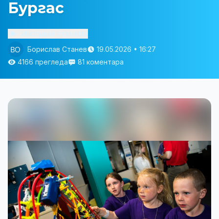
Бургас
Изслушай статията
Борислав Станев
19.05.2026 • 16:27
4166 прегледа
81 коментара