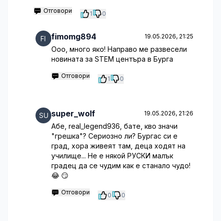
Отговори
1
0
fimomg894
19.05.2026, 21:25
Ооо, много яко! Направо ме развесели
новината за STEM центъра в Бурга
Отговори
1
0
super_wolf
19.05.2026, 21:26
Абе, real_legend936, бате, кво значи
"грешка"? Сериозно ли? Бургас си е
град, хора живеят там, деца ходят на
училище... Не е някой РУСКИ малък
градец да се чудим как е станало чудо!
😂 😏
Отговори
0
0