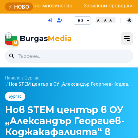
о мнозинство
Засилени проверки на НАП и Граничн
⚡
НОВО
A-
A
A+
B
Burgas
Media
M
Начало
/
Бургас
/
Нов STEM център в ОУ „Александър Георгиев-Коджа...
Бургас
Нов STEM център в ОУ
„Александър Георгиев-
Коджакафалията“ в