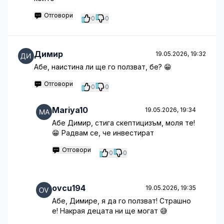
Отговори
0
0
Димир
19.05.2026, 19:32
Абе, наистина ли ще го ползват, бе? 😁
Отговори
0
0
Mariya10
19.05.2026, 19:34
Абе Димир, стига скептицизъм, моля те!
😁 Радвам се, че инвестират
Отговори
0
0
ovcu194
19.05.2026, 19:35
Абе, Димире, я да го ползват! Страшно
е! Накрая децата ни ще могат 😅