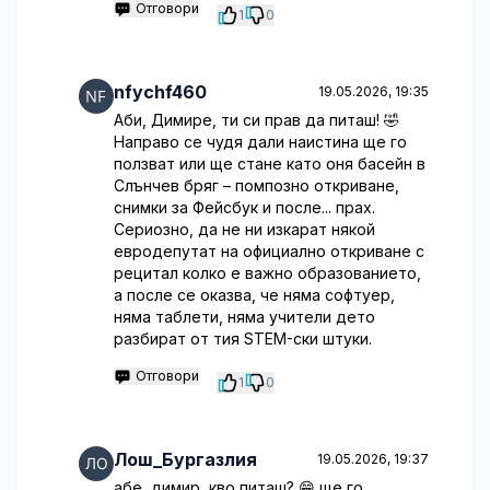
Отговори
1
0
nfychf460
19.05.2026, 19:35
Аби, Димире, ти си прав да питаш! 🤣
Направо се чудя дали наистина ще го
ползват или ще стане като оня басейн в
Слънчев бряг – помпозно откриване,
снимки за Фейсбук и после... прах.
Сериозно, да не ни изкарат някой
евродепутат на официално откриване с
рецитал колко е важно образованието,
а после се оказва, че няма софтуер,
няма таблети, няма учители дето
разбират от тия STEM-ски штуки.
Отговори
1
0
Лош_Бургазлия
19.05.2026, 19:37
абе, димир, кво питаш? 😁 ще го