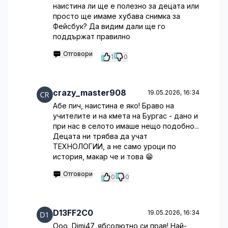
наистина ли ще е полезно за децата или
просто ще имаме хубава снимка за
Фейсбук? Да видим дали ще го
поддържат правилно
Отговори
1
0
crazy_master908
19.05.2026, 16:34
Абе пич, наистина е яко! Браво на
учителите и на кмета на Бургас - дано и
при нас в селото имаше нещо подобно...
Децата ни трябва да учат
ТЕХНОЛОГИИ, а не само уроци по
история, макар че и това 😁
Отговори
0
0
D13FF2C0
19.05.2026, 16:34
Ооо, Dimi47, ябсолютно си прав! Най-