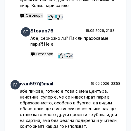
пиар. Колко пари са вло
Отговори
1
0
Stoyan76
19.05.2026, 21:53
Абе, сериозно ли? Пак ли прахосваме
пари?! Не е
Отговори
1
0
ivan597@mail
19.05.2026, 22:58
абе пичове, готино е това с stem центъра,
наистина! супер е, че се инвестират пари в
образованието, особено в бургас. да видим
обаче дали ще е истински полезен или пак ще
стане като много други проекти - хубава идея
на хартия, ама без реална подкрепа и учители,
които знаят как да го използват.