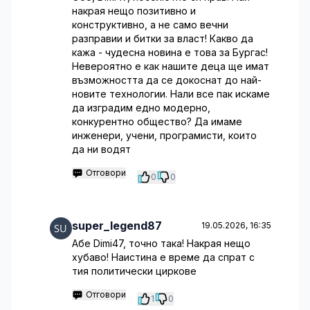
накрая нещо позитивно и
конструктивно, а не само вечни
разправии и битки за власт! Какво да
кажа - чудесна новина е това за Бургас!
Невероятно е как нашите деца ще имат
възможността да се докоснат до най-
новите технологии. Нали все пак искаме
да изградим едно модерно,
конкурентно общество? Да имаме
инженери, учени, програмисти, които
да ни водят
Отговори
0
0
super_legend87
19.05.2026, 16:35
Абе Dimi47, точно така! Накрая нещо
хубаво! Наистина е време да спрат с
тия политически циркове
Отговори
1
0