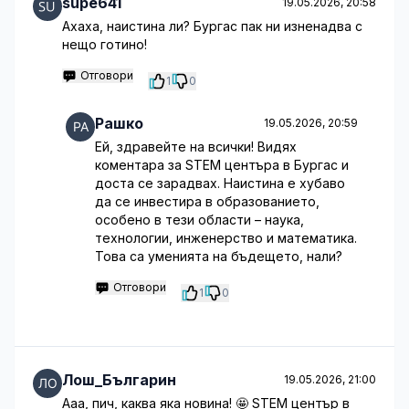
supe641
19.05.2026, 20:58
Ахаха, наистина ли? Бургас пак ни изненадва с
нещо готино!
Отговори
1
0
Рашко
19.05.2026, 20:59
Ей, здравейте на всички! Видях
коментара за STEM центъра в Бургас и
доста се зарадвах. Наистина е хубаво
да се инвестира в образованието,
особено в тези области – наука,
технологии, инженерство и математика.
Това са уменията на бъдещето, нали?
Отговори
1
0
Лош_Българин
19.05.2026, 21:00
Ааа, пич, каква яка новина! 🤩 STEM център в