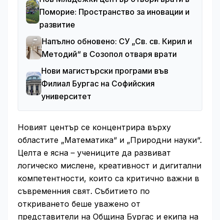
Поморие: Пространство за иновации и
развитие
Напълно обновено: СУ „Св. св. Кирил и
Методий“ в Созопол отваря врати
Нови магистърски програми във
Филиал Бургас на Софийския
университет
Новият център се концентрира върху
областите „Математика“ и „Природни науки“.
Целта е ясна – учениците да развиват
логическо мислене, креативност и дигитални
компетентности, които са критично важни в
съвременния свят. Събитието по
откриването беше уважено от
представители на Община Бургас и екипа на