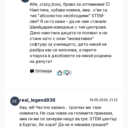
Абе, crazy_boss, браво за оптимизма! 💥
Наистина, хубава новина, ама... к'ви са
тия "абсолютно необходими" STEM-
ове? Я си го кажи – да не сме станали
Швейцария изведнъж с тия центрове.
Дано наистина децата ги ползват и не
стане като с онзи "иновативен"
софтуер за училището, дето никой не
разбра как се използва, а парите
отидоха в джобовете на някой роднина
на депутат
Отговори
1
0
real_legend936
19.05.2026, 21:22
Ааа, ей! Честно казано... трогнах ме тази
новината. Не съм човек на големите приказки,
ама си ми се зачерви нещо вътре. STEM център
в Бургас, бе хора? Да не е някаква грешка?!