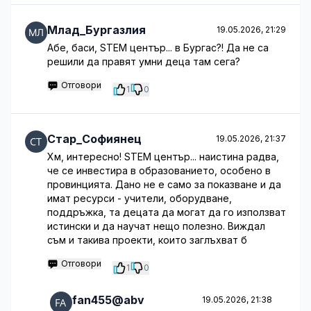
Млад_Бургазлия
19.05.2026, 21:29
Абе, баси, STEM център... в Бургас?! Да не са
решили да правят умни деца там сега?
Отговори
1
0
Стар_Софиянец
19.05.2026, 21:37
Хм, интересно! STEM център... наистина радва,
че се инвестира в образованието, особено в
провинцията. Дано не е само за показване и да
имат ресурси - учители, оборудване,
поддръжка, та децата да могат да го използват
истински и да научат нещо полезно. Виждал
съм и такива проекти, които заглъхват б
Отговори
1
0
fan455@abv
19.05.2026, 21:38