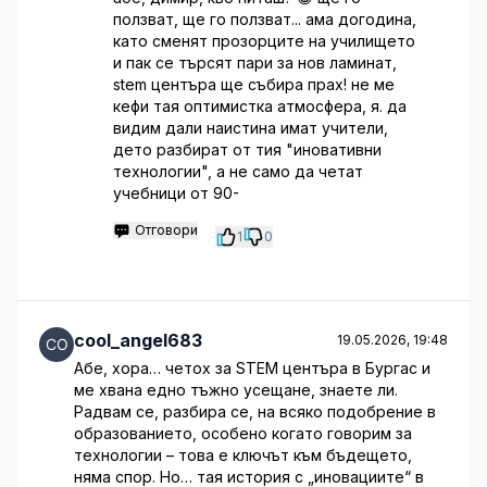
ползват, ще го ползват... ама догодина,
като сменят прозорците на училището
и пак се търсят пари за нов ламинат,
stem центъра ще събира прах! не ме
кефи тая оптимистка атмосфера, я. да
видим дали наистина имат учители,
дето разбират от тия "иновативни
технологии", а не само да четат
учебници от 90-
Отговори
1
0
cool_angel683
19.05.2026, 19:48
Абе, хора… четох за STEM центъра в Бургас и
ме хвана едно тъжно усещане, знаете ли.
Радвам се, разбира се, на всяко подобрение в
образованието, особено когато говорим за
технологии – това е ключът към бъдещето,
няма спор. Но… тая история с „иновациите“ в