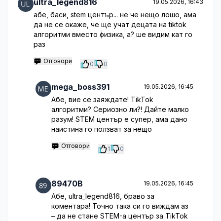
ultra_legend816
19.05.2026, 16:43
абе, баси, stem център... не че нещо лошо, ама
да не се окаже, че ще учат децата на tiktok
алгоритми вместо физика, а? ше видим кат го
раз
Отговори
0
0
mega_boss391
19.05.2026, 16:45
Абе, вие се заяждате! TikTok
алгоритми? Сериозно ли?! Дайте малко
разум! STEM център е супер, ама дано
наистина го ползват за нещо
Отговори
1
0
89470B
19.05.2026, 16:45
Абе, ultra_legend816, браво за
коментара! Точно така си го виждам аз
– да не стане STEM-а център за TikTok