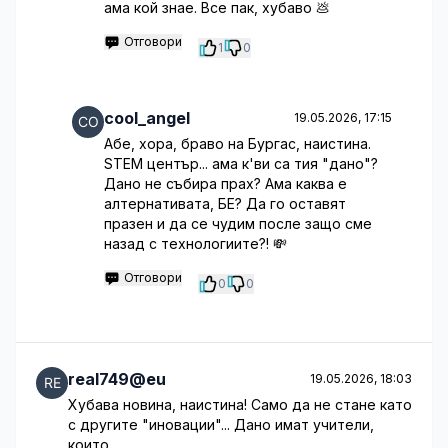
ама кой знае. Все пак, хубаво 💩
Отговори
1
0
cool_angel
19.05.2026, 17:15
Абе, хора, браво на Бургас, наистина.
STEM център... ама к'ви са тия "дано"?
Дано не събира прах? Ама каква е
алтернативата, БЕ? Да го оставят
празен и да се чудим после защо сме
назад с технологиите?! 💸
Отговори
0
0
real749@eu
19.05.2026, 18:03
Хубава новина, наистина! Само да не стане като
с другите "иновации"... Дано имат учители,
които