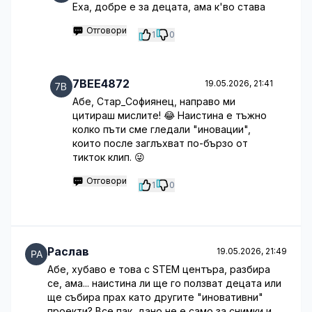
Еха, добре е за децата, ама к'во става
Отговори
1
0
7BEE4872
19.05.2026, 21:41
Абе, Стар_Софиянец, направо ми
цитираш мислите! 😂 Наистина е тъжно
колко пъти сме гледали "иновации",
които после заглъхват по-бързо от
тикток клип. 😜
Отговори
1
0
Раслав
19.05.2026, 21:49
Абе, хубаво е това с STEM центъра, разбира
се, ама... наистина ли ще го ползват децата или
ще събира прах като другите "иновативни"
проекти? Все пак, дано не е само за снимки и