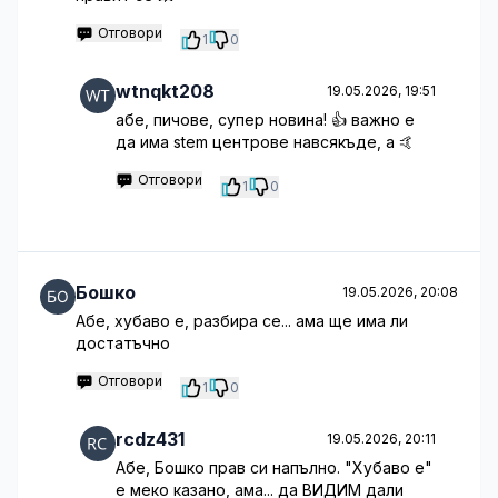
Отговори
1
0
wtnqkt208
19.05.2026, 19:51
абе, пичове, супер новина! 👍 важно е
да има stem центрове навсякъде, а 🤙
Отговори
1
0
Бошко
19.05.2026, 20:08
Абе, хубаво е, разбира се... ама ще има ли
достатъчно
Отговори
1
0
rcdz431
19.05.2026, 20:11
Абе, Бошко прав си напълно. "Хубаво е"
е меко казано, ама... да ВИДИМ дали