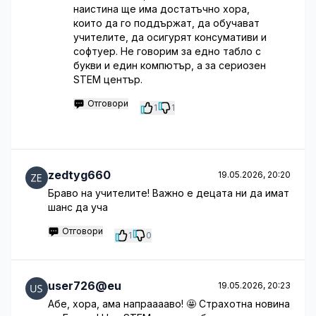
наистина ще има достатъчно хора,
които да го поддържат, да обучават
учителите, да осигурят консумативи и
софтуер. Не говорим за едно табло с
букви и един компютър, а за сериозен
STEM център.
Отговори
1
1
zedtyg660
19.05.2026, 20:20
Браво на учителите! Важно е децата ни да имат
шанс да уча
Отговори
1
0
user726@eu
19.05.2026, 20:23
Абе, хора, ама напрааааво! 🤩 Страхотна новина