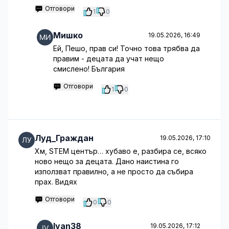
Отговори
1
0
Мишко
19.05.2026, 16:49
Ей, Пешо, прав си! Точно това трябва да
правим - децата да учат нещо
смислено! България
Отговори
1
0
Луд_Граждан
19.05.2026, 17:10
Хм, STEM център… хубаво е, разбира се, всяко
ново нещо за децата. Дано наистина го
използват правилно, а не просто да събира
прах. Видях
Отговори
0
0
Ivan38
19.05.2026, 17:12