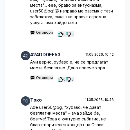
места"... еее, браво за ентусиазма,
user50@bg! 🤣 направо ме разсмя с тази
забележка, сякаш ни правят огромна
услуга. ама хайде сега
Отговори
0
0
424DD0EF53
11.05.2026, 10:42
Ами верно, хубаво е, че се предлагат
места безплатно. Дано повече хора
Отговори
0
0
Токо
11.05.2026, 10:43
Абе user50@bg, "хубаво, че дават
безплатни места" – ама хайде бе,
братче! Това е културно събитие, не
благотворителен концерт на Слави