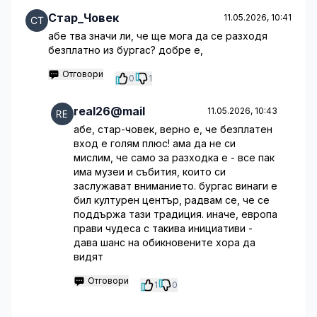
Стар_Човек
11.05.2026, 10:41
абе тва значи ли, че ще мога да се разходя
безплатно из бургас? добре е,
Отговори
0
1
real26@mail
11.05.2026, 10:43
абе, стар-човек, верно е, че безплатен
вход е голям плюс! ама да не си
мислим, че само за разходка е - все пак
има музеи и събития, които си
заслужават вниманието. бургас винаги е
бил културен център, радвам се, че се
поддържа тази традиция. иначе, европа
прави чудеса с такива инициативи -
дава шанс на обикновените хора да
видят
Отговори
1
0