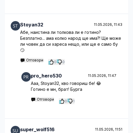
Stoyan32
11.05.2026, 11:43
Абе, наистина ли толкова ли е готино?
Безплатно... ама колко народ ще има?! Ще може
ли човек да си хареса нещо, или ще е само бу
🙄
Отговори
0
0
pro_hero530
11.05.2026, 11:47
Ааа, Stoyan32, кво говориш бе! 😂
Готино е мн, брат! Бурга
Отговори
0
1
super_wolf516
11.05.2026, 11:51