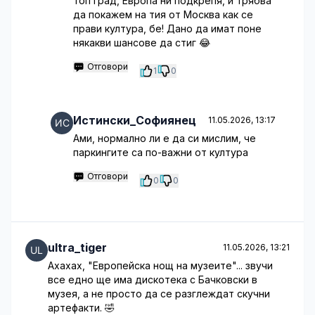
топ град, Европа ни подкрепя, и трябва
да покажем на тия от Москва как се
прави култура, бе! Дано да имат поне
някакви шансове да стиг 😂
Отговори
1
0
Истински_Софиянец
11.05.2026, 13:17
Ами, нормално ли е да си мислим, че
паркингите са по-важни от култура
Отговори
0
0
ultra_tiger
11.05.2026, 13:21
Ахахах, "Европейска нощ на музеите"... звучи
все едно ще има дискотека с Бачковски в
музея, а не просто да се разглеждат скучни
артефакти. 🤣