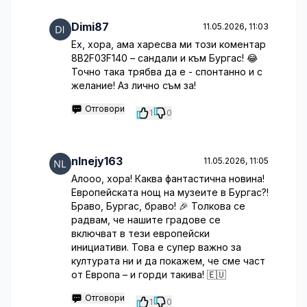
Dimi87
11.05.2026, 11:03
Ех, хора, ама харесва ми този коментар
8B2F03F140 – сандали и към Бургас! 😂
Точно така трябва да е - спонтанно и с
желание! Аз лично съм за!
Отговори
1
0
nlnejy163
11.05.2026, 11:05
Алооо, хора! Каква фантастична новина!
Европейската нощ на музеите в Бургас?!
Браво, Бургас, браво! 🎉 Толкова се
радвам, че нашите градове се
включват в тези европейски
инициативи. Това е супер важно за
културата ни и да покажем, че сме част
от Европа – и горди такива! 🇪🇺
Отговори
1
0