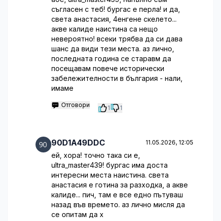
съгласен с теб! бургас е перла! и да,
света анастасия, 4енгене скелето...
акве калиде наистина са нещо
невероятно! всеки трябва да си дава
шанс да види тези места. аз лично,
последната година се старавм да
посещавам повече исторически
забележителности в българия - нали,
имаме
Отговори
1
1
90D1A49DDC
11.05.2026, 12:05
ей, хора! точно така си е,
ultra_master439! бургас има доста
интересни места наистина. света
анастасия е готина за разходка, а акве
калиде... пич, там е все едно пътуваш
назад във времето. аз лично мисля да
се опитам да х