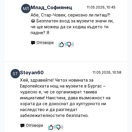
Млад_Софиянец
11.05.2026, 10:45
Абе, Стар-Човек, сериозно ли питаш?!
😂 Безплатен вход за музеите значи ли,
че ще можеш да си ходиш където ти
падне? Я
Отговори
1
0
Stoyan60
11.05.2026, 10:58
Хей, здравейте! Четох новината за
Европейската нощ на музеите в Бургас –
чудесно е, че се организират такива
инициативи! Наистина, дава възможност на
хората да се докоснат до културното ни
наследство и да разгледат
забележителностите безплатно.
Отговори
1
0