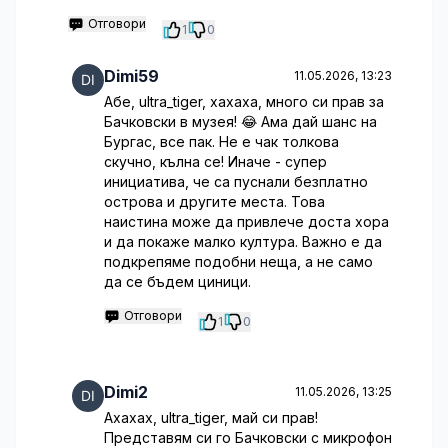
Отговори
1
0
Dimi59
11.05.2026, 13:23
Абе, ultra_tiger, хахаха, много си прав за
Бачковски в музея! 😂 Ама дай шанс на
Бургас, все пак. Не е чак толкова
скучно, кълна се! Иначе - супер
инициатива, че са пуснали безплатно
острова и другите места. Това
наистина може да привлече доста хора
и да покаже малко култура. Важно е да
подкрепяме подобни неща, а не само
да се бъдем циници.
Отговори
1
0
Dimi2
11.05.2026, 13:25
Ахахах, ultra_tiger, май си прав!
Представям си го Бачковски с микрофон