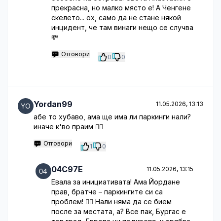
прекрасна, но малко място е! А Ченгене
скелето... ох, само да не стане някой
инцидент, че там винаги нещо се случва
💸
Отговори
0
0
Yordan99
11.05.2026, 13:13
абе то хубаво, ама ще има ли паркинги нали?
иначе к'во праим 🤦‍♂️
Отговори
1
0
04C97E
11.05.2026, 13:15
Евала за инициативата! Ама Йордане
прав, братче – паркингите си са
проблем! 🤦‍♂️ Нали няма да се бием
после за местата, а? Все пак, Бургас е