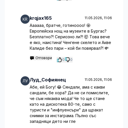
krqjax165
11.05.2026, 11:06
Аааааа, братче, готиноооо! 🤩
Европейска нощ на музеите в Бургас?
Безплатно?! Сериозно ли?! 🤯 Това вече
е яко, наистина! Ченгене скелето и Акве
Калиде без пари – кой би повярвал?! 💸
Отговори
0
0
Луд_Софиянец
11.05.2026, 11:06
Абе, ей Богу! 😂 Сяндали, ама с какви
сандали, бе хора? Да не си помислите,
че съм някаква мода! Че то ще стане
като на дискотека 80-те, само с
туристи и "инфлуенсъри" да щракат
снимки за инстаграма. Пълно със
западняци дето ни гле