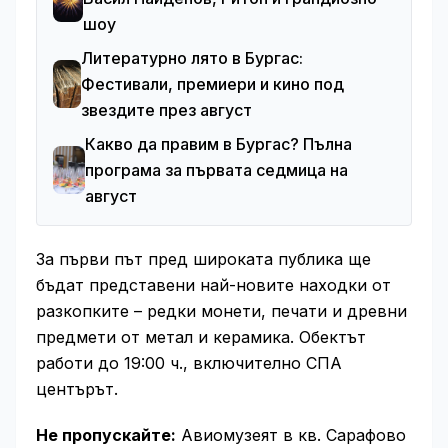
шоу
Литературно лято в Бургас:
Фестивали, премиери и кино под
звездите през август
Какво да правим в Бургас? Пълна
програма за първата седмица на
август
За първи път пред широката публика ще
бъдат представени най-новите находки от
разкопките – редки монети, печати и древни
предмети от метал и керамика. Обектът
работи до 19:00 ч., включително СПА
центърът.
Не пропускайте:
Авиомузеят в кв. Сарафово