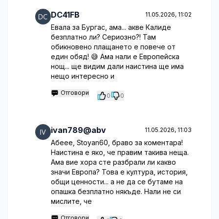
DC41FB
11.05.2026, 11:02
Евала за Бургас, ама... акве Калиде
безплатно ли? Сериозно?! Там
обикновено плащането е повече от
един обяд! 😅 Ама нали е Европейска
нощ... ще видим дали наистина ще има
нещо интересно и
Отговори
0
0
ivan789@abv
11.05.2026, 11:03
Абеее, Stoyan60, браво за коментара!
Наистина е яко, че правим такива неща.
Ама вие хора сте разбрали ли какво
значи Европа? Това е култура, история,
общи ценности... а не да се бутаме на
опашка безплатно някъде. Нали не си
мислите, че
Отговори