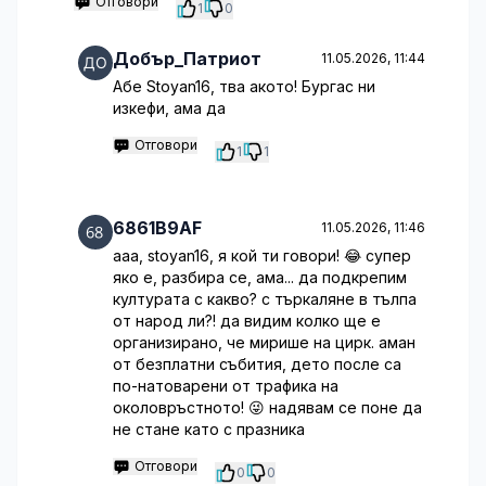
Отговори
1
0
Добър_Патриот
11.05.2026, 11:44
Абе Stoyan16, тва акото! Бургас ни
изкефи, ама да
Отговори
1
1
6861B9AF
11.05.2026, 11:46
ааа, stoyan16, я кой ти говори! 😂 супер
яко е, разбира се, ама... да подкрепим
културата с какво? с търкаляне в тълпа
от народ ли?! да видим колко ще е
организирано, че мирише на цирк. аман
от безплатни събития, дето после са
по-натоварени от трафика на
околовръстното! 😜 надявам се поне да
не стане като с празника
Отговори
0
0