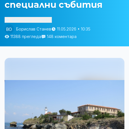
специални събития
Изслушай статията
Борислав Станев
11.05.2026 • 10:35
11388 прегледа
148 коментара