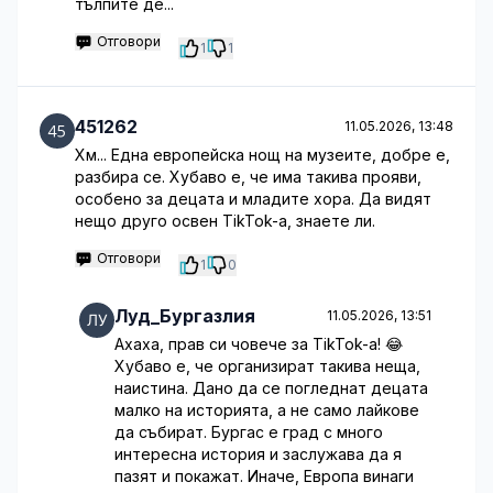
тълпите де...
Отговори
1
1
451262
11.05.2026, 13:48
Хм... Една европейска нощ на музеите, добре е,
разбира се. Хубаво е, че има такива прояви,
особено за децата и младите хора. Да видят
нещо друго освен TikTok-а, знаете ли.
Отговори
1
0
Луд_Бургазлия
11.05.2026, 13:51
Ахаха, прав си човече за TikTok-а! 😂
Хубаво е, че организират такива неща,
наистина. Дано да се погледнат децата
малко на историята, а не само лайкове
да събират. Бургас е град с много
интересна история и заслужава да я
пазят и покажат. Иначе, Европа винаги