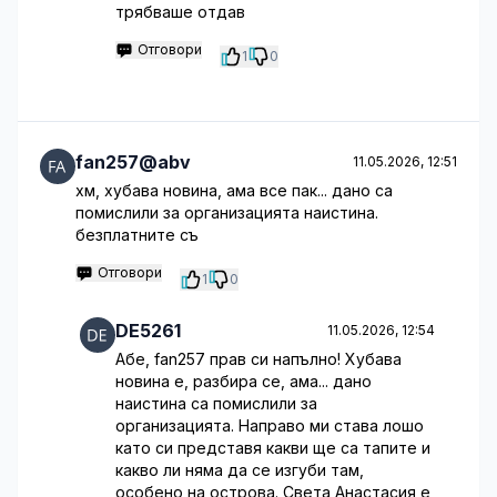
трябваше отдав
Отговори
1
0
fan257@abv
11.05.2026, 12:51
хм, хубава новина, ама все пак... дано са
помислили за организацията наистина.
безплатните съ
Отговори
1
0
DE5261
11.05.2026, 12:54
Абе, fan257 прав си напълно! Хубава
новина е, разбира се, ама... дано
наистина са помислили за
организацията. Направо ми става лошо
като си представя какви ще са тапите и
какво ли няма да се изгуби там,
особено на острова. Света Анастасия е