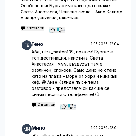
Особено пък Бургас има какво да покаже -
Света Анастасия, Ченгене скеле… Акве Калиде
е нещо уникално, наистина.
Отговори
1
0
Гено
11.05.2026, 12:04
Абе, ultra_master439, прав си! Бургас е
топ дестинация, наистина. Света
Анастасия... ммм, въздухът там е
различен, спокоен. Само дано не стане
като на плажа – море от хора и никакъв
кеф. 😂 Акве Калиде пък е тема
разговор - представям си как ще се
снимат всички с телефоните! 🙄
Отговори
1
0
Мино
11.05.2026, 12:04
абе, ultra_master439, напълно съм