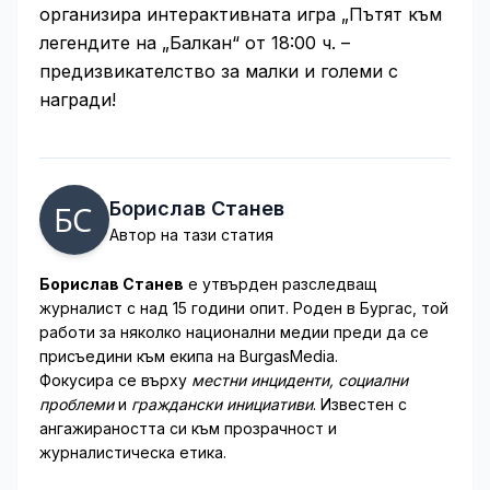
организира интерактивната игра „Пътят към
легендите на „Балкан“ от 18:00 ч. –
предизвикателство за малки и големи с
награди!
Борислав Станев
Автор на тази статия
Борислав Станев
е утвърден разследващ
журналист с над 15 години опит. Роден в Бургас, той
работи за няколко национални медии преди да се
присъедини към екипа на BurgasMedia.
Фокусира се върху
местни инциденти, социални
проблеми
и
граждански инициативи
. Известен с
ангажираността си към прозрачност и
журналистическа етика.