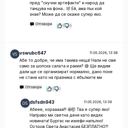
пред "скучни артефакти" и народ да
танцува на фона... 🤣 Ей, ама пък кой
знае? Може да се окаже супер яко.
Отговори
1
0
vswubc647
11.05.2026, 13:38
Абе то добре, че има такива неща! Нали не сме
само за шопска салата и ракия? 😅 Ще видим
дали ще се организират нормално, дано поне
не стане като на празника с ябълките ми
Отговори
1
1
dsfsdn943
11.05.2026, 13:39
Абеее, хорааааа!!! 🤩🤯 Тва е супер яко!
Направо ми светна деня като видях
новината! Бургас ни изкефи напълно!
Остров Света Анастасия БЕЗПЛАТНО?!