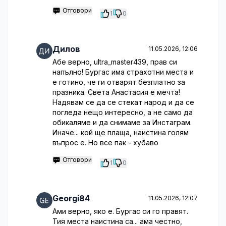
Отговори
1
0
Дилов
11.05.2026, 12:06
Абе верно, ultra_master439, прав си
напълно! Бургас има страхотни места и
е готино, че ги отварят безплатно за
празника. Света Анастасия е мечта!
Надявам се да се стекат народ и да се
погледа нещо интересно, а не само да
обикаляме и да снимаме за Инстаграм.
Иначе... кой ще плаща, наистина голям
въпрос е. Но все пак - хубаво
Отговори
1
0
Georgi84
11.05.2026, 12:07
Ами верно, яко е. Бургас си го правят.
Тия места наистина са... ама честно,