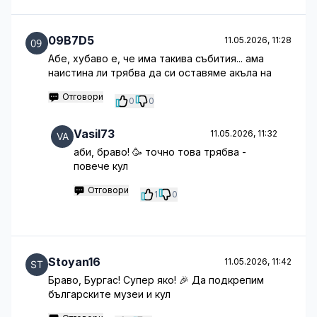
09B7D5
11.05.2026, 11:28
Абе, хубаво е, че има такива събития... ама
наистина ли трябва да си оставяме акъла на
Отговори
0
0
Vasil73
11.05.2026, 11:32
аби, браво! 🥳 точно това трябва -
повече кул
Отговори
1
0
Stoyan16
11.05.2026, 11:42
Браво, Бургас! Супер яко! 🎉 Да подкрепим
българските музеи и кул