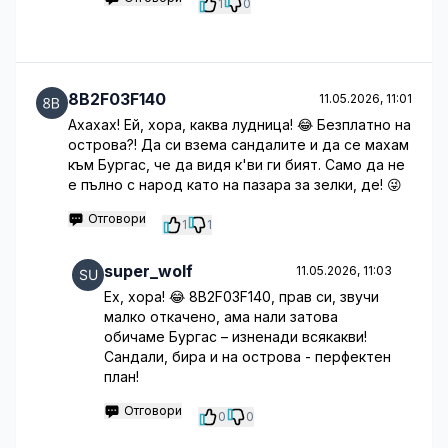
1
0
8B2F03F140
11.05.2026, 11:01
Ахахах! Ей, хора, каква лудница! 😂 Безплатно на
острова?! Да си взема сандалите и да се махам
към Бургас, че да видя к'ви ги бият. Само да не
е пълно с народ като на пазара за зелки, де! 😜
Отговори
1
1
super_wolf
11.05.2026, 11:03
Ех, хора! 😂 8B2F03F140, прав си, звучи
малко откачено, ама нали затова
обичаме Бургас – изненади всякакви!
Сандали, бира и на острова - перфектен
план!
Отговори
0
0