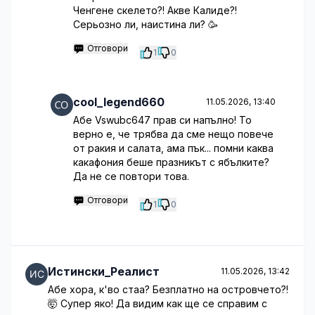
Ченгене скелето?! Акве Калиде?!
Серьозно ли, наистина ли? 🥳
Отговори
1
0
cool_legend660
11.05.2026, 13:40
Абе Vswubc647 прав си напълно! То
верно е, че трябва да сме нещо повече
от ракия и салата, ама пък... помни каква
какафония беше празникът с ябълките?
Да не се повтори това.
Отговори
1
0
Истински_Реалист
11.05.2026, 13:42
Абе хора, к'во стаа? Безплатно на островчето?!
🤯 Супер яко! Да видим как ще се справим с