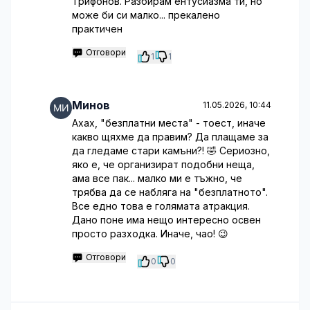
Трифонов. Разбирам ентусиазма ти, но
може би си малко... прекалено
практичен
Отговори
1
1
Минов
11.05.2026, 10:44
Ахах, "безплатни места" - тоест, иначе
какво щяхме да правим? Да плащаме за
да гледаме стари камъни?! 🤣 Сериозно,
яко е, че организират подобни неща,
ама все пак... малко ми е тъжно, че
трябва да се набляга на "безплатното".
Все едно това е голямата атракция.
Дано поне има нещо интересно освен
просто разходка. Иначе, чао! 😉
Отговори
0
0