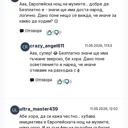
Ааа, Европейска нощ на музеите... добре де.
Безплатно е - значи ще има доста народ,
логично. Дано поне нещо се вижда, че иначе за
какво да ходим? 😉
Отговори
1
0
crazy_angel611
11.05.2026, 11:53
Ааа, супер! 😂 Безплатно значи ще има
гъчкане зверско, бе хора. Дано поне
осветлението е наред, че иначе
отиваме на разходка с ф
Отговори
1
0
ultra_master439
11.05.2026, 12:02
Абе хора, да си кажа честно... хубава
инициатива е Европейската нощ на музеите,
няма спор. И аз съм фен на подобни събития.