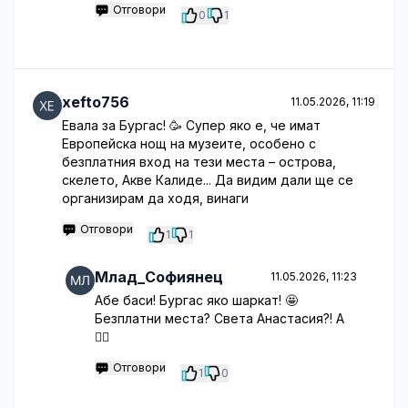
Отговори
0
1
xefto756
11.05.2026, 11:19
Евала за Бургас! 🥳 Супер яко е, че имат
Европейска нощ на музеите, особено с
безплатния вход на тези места – острова,
скелето, Акве Калиде... Да видим дали ще се
организирам да ходя, винаги
Отговори
1
1
Млад_Софиянец
11.05.2026, 11:23
Абе баси! Бургас яко шаркат! 🤩
Безплатни места? Света Анастасия?! А
🤦‍♂️
Отговори
1
0