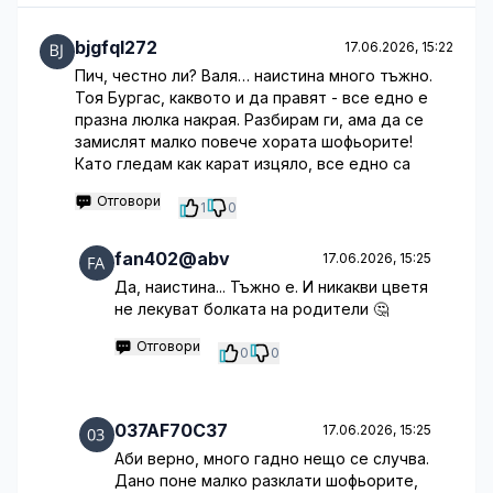
bjgfql272
17.06.2026, 15:22
Пич, честно ли? Валя… наистина много тъжно.
Тоя Бургас, каквото и да правят - все едно е
празна люлка накрая. Разбирам ги, ама да се
замислят малко повече хората шофьорите!
Като гледам как карат изцяло, все едно са
Отговори
1
0
fan402@abv
17.06.2026, 15:25
Да, наистина... Тъжно е. И никакви цветя
не лекуват болката на родители 🤔
Отговори
0
0
037AF70C37
17.06.2026, 15:25
Аби верно, много гадно нещо се случва.
Дано поне малко разклати шофьорите,