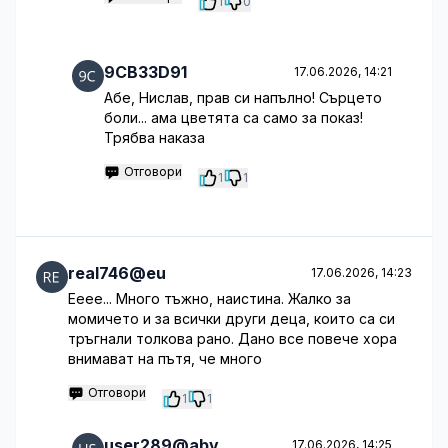
1
0
9CB33D91
17.06.2026, 14:21
Абе, Нислав, прав си напълно! Сърцето
боли... ама цветята са само за показ!
Трябва наказа
Отговори
1
1
real746@eu
17.06.2026, 14:23
Ееее... Много тъжно, наистина. Жалко за
момичето и за всички други деца, които са си
тръгнали толкова рано. Дано все повече хора
внимават на пътя, че много
Отговори
1
1
user289@abv
17.06.2026, 14:25