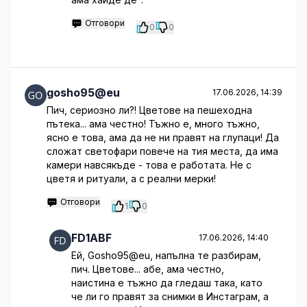
Отговори
0
0
gosho95@eu
17.06.2026, 14:39
Пич, сериозно ли?! Цветове на пешеходна
пътека... ама честно! Тъжно е, много тъжно,
ясно е това, ама да не ни правят на глупаци! Да
сложат светофари повече на тия места, да има
камери навсякъде - това е работата. Не с
цветя и ритуали, а с реални мерки!
Отговори
1
0
FD1ABF
17.06.2026, 14:40
Ей, Gosho95@eu, напълна те разбирам,
пич. Цветове... абе, ама честно,
наистина е тъжно да гледаш така, като
че ли го правят за снимки в Инстаграм, а