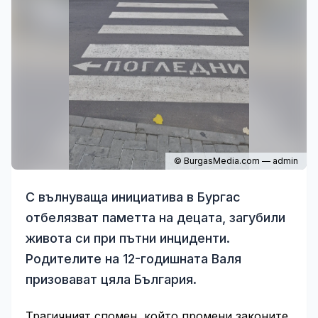
© BurgasMedia.com — admin
С вълнуваща инициатива в Бургас
отбелязват паметта на децата, загубили
живота си при пътни инциденти.
Родителите на 12-годишната Валя
призовават цяла България.
Трагичният спомен, който промени законите