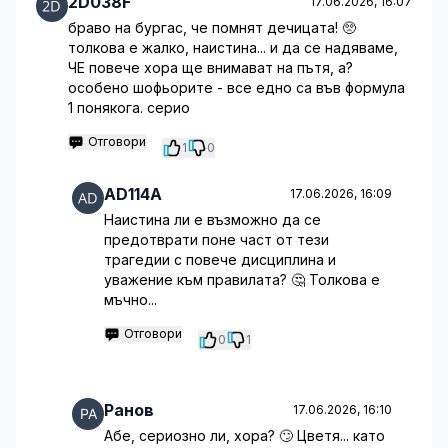
2D038F
17.06.2026, 16:07
браво на бургас, че помнят дечицата! 🥺
толкова е жалко, наистина... и да се надяваме,
ЧЕ повече хора ще внимават на пътя, а?
особено шофьорите - все едно са във формула
1 понякога. серио
Отговори
1
0
AD114A
17.06.2026, 16:09
Наистина ли е възможно да се
предотврати поне част от тези
трагедии с повече дисциплина и
уважение към правилата? 🤔 Толкова е
мъчно...
Отговори
0
1
Ранов
17.06.2026, 16:10
Абе, сериозно ли, хора? 🙄 Цветя... като