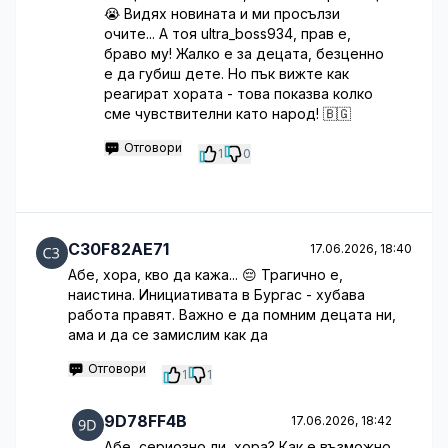
😭 Видях новината и ми просълзи
очите... А тоя ultra_boss934, прав е,
браво му! Жалко е за децата, безценно
е да губиш дете. Но пък вижте как
реагират хората - това показва колко
сме чувствителни като народ! 🇧🇬
Отговори
1
0
C30F82AE71
17.06.2026, 18:40
Абе, хора, кво да кажа... 😔 Трагично е,
наистина. Инициативата в Бургас - хубава
работа правят. Важно е да помним децата ни,
ама и да се замислим как да
Отговори
1
1
9D78FF4B
17.06.2026, 18:42
Абе, сериозно ли, хора? Как е възможно