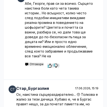
Абе, Георги, прав си за всичко. Сърцето
наистина боли като чета такива
истории... Но всъщност, колко често
след подобни инициативи виждаме
реална промяна в поведението на
шофьорите? Цветята и почитта са
важни, разбира се, но дали това ще
доведе до по-безопасни пътища за
децата ни? Или е просто едно
временно емоционално облекчение,
след което забравяме и продължаваме
все така? Не ка
Отговори
1
1
Стар_Бургазлия
17.06.2026, 15:19
Ох, наистина сърцераздирателно... 🥺 Толкова е
жалко за тези дечица. Хубаво е, че в Бургас
правят нещо, за да почетат паметта им, но