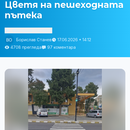
Цветя на пешеходната
пътека
Изслушай статията
Борислав Станев
17.06.2026 • 14:12
4708 прегледа
97 коментара