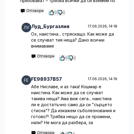
призовават – трябва всички да си вземем по
Отговори
0
0
Луд_Бургазлия
17.06.2026, 14:18
Ох, наистина... стряскащо. Как може да
се случват тия неща? Дано всички
внимаваме
Отговори
0
0
FE98937B57
17.06.2026, 14:19
Абе Ниславе, и аз така! Кошмар е
наистина. Как може да се случват
такива неща? Ама виж сега... наистина
ли е достатъчно само да си "сърцето
стисна"? Да изкажем съболезнования и
готово?! Трябва нещо да се промени,
нали? Не мога да разбера, за
Отговори