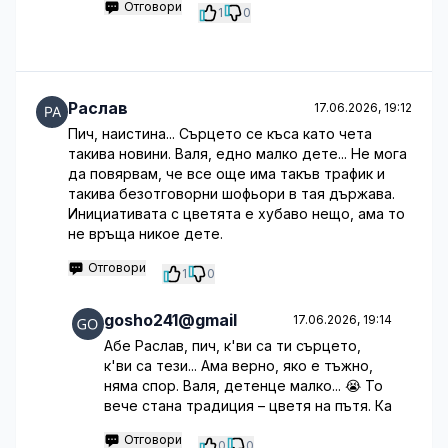
Отговори
1
0
Раслав
17.06.2026, 19:12
Пич, наистина... Сърцето се къса като чета
такива новини. Валя, едно малко дете... Не мога
да повярвам, че все още има такъв трафик и
такива безотговорни шофьори в тая държава.
Инициативата с цветята е хубаво нещо, ама то
не връща никое дете.
Отговори
1
0
gosho241@gmail
17.06.2026, 19:14
Абе Раслав, пич, к'ви са ти сърцето,
к'ви са тези... Ама верно, яко е тъжно,
няма спор. Валя, детенце малко... 😭 То
вече стана традиция – цветя на пътя. Ка
Отговори
0
0