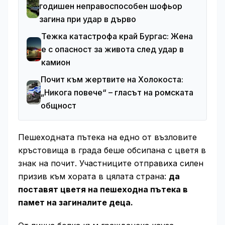
годишен неправоспособен шофьор
загина при удар в дърво
Тежка катастрофа край Бургас: Жена
е с опасност за живота след удар в
камион
Почит към жертвите на Холокоста:
„Никога повече“ – гласът на ромската
общност
Пешеходната пътека на едно от възловите
кръстовища в града беше обсипана с цветя в
знак на почит. Участниците отправиха силен
призив към хората в цялата страна:
да
поставят цветя на пешеходна пътека в
памет на загиналите деца.