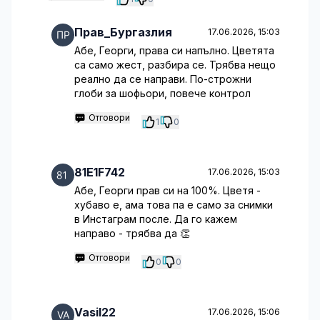
Прав_Бургазлия
17.06.2026, 15:03
Абе, Георги, права си напълно. Цветята
са само жест, разбира се. Трябва нещо
реално да се направи. По-строжни
глоби за шофьори, повече контрол
Отговори
1
0
81E1F742
17.06.2026, 15:03
Абе, Георги прав си на 100%. Цветя -
хубаво е, ама това па е само за снимки
в Инстаграм после. Да го кажем
направо - трябва да 👏
Отговори
0
0
Vasil22
17.06.2026, 15:06