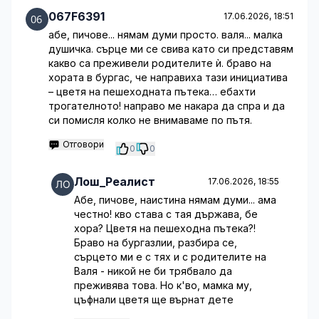
067F6391
17.06.2026, 18:51
абе, пичове... нямам думи просто. валя... малка
душичка. сърце ми се свива като си представям
какво са преживели родителите ѝ. браво на
хората в бургас, че направиха тази инициатива
– цветя на пешеходната пътека… ебахти
трогателното! направо ме накара да спра и да
си помисля колко не внимаваме по пътя.
Отговори
0
0
Лош_Реалист
17.06.2026, 18:55
Абе, пичове, наистина нямам думи... ама
честно! кво става с тая държава, бе
хора? Цветя на пешеходна пътека?!
Браво на бургазлии, разбира се,
сърцето ми е с тях и с родителите на
Валя - никой не би трябвало да
преживява това. Но к'во, мамка му,
цъфнали цветя ще върнат дете