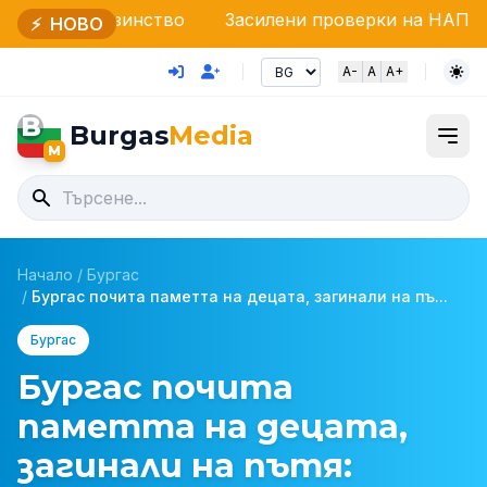
зинство
Засилени проверки на НАП и Гранична пол
⚡
НОВО
A-
A
A+
B
Burgas
Media
M
Начало
/
Бургас
/
Бургас почита паметта на децата, загинали на пъ...
Бургас
Бургас почита
паметта на децата,
загинали на пътя: