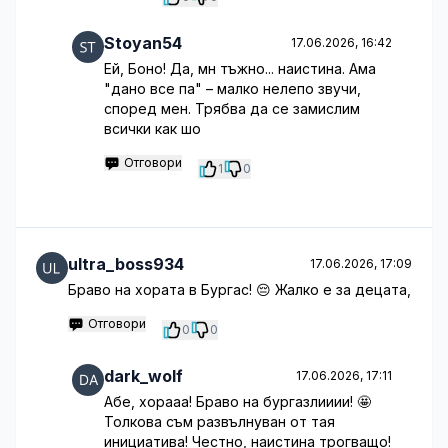
Stoyan54
17.06.2026, 16:42
Ей, Боно! Да, мн тъжно... наистина. Ама
"дано все па" – малко нелепо звучи,
според мен. Трябва да се замислим
всички как шо
Отговори
1
0
ultra_boss934
17.06.2026, 17:09
Браво на хората в Бургас! 😔 Жалко е за децата,
Отговори
0
0
dark_wolf
17.06.2026, 17:11
Абе, хорааа! Браво на бургазлииии! 🤩
Толкова съм развълнуван от тая
инициатива! Честно, наистина трогващо!