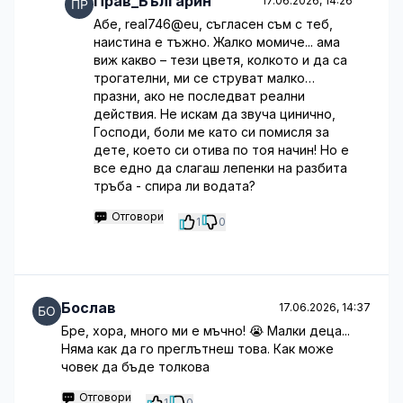
Прав_Българин
17.06.2026, 14:26
Абе, real746@eu, съгласен съм с теб,
наистина е тъжно. Жалко момиче... ама
виж какво – тези цветя, колкото и да са
трогателни, ми се струват малко…
празни, ако не последват реални
действия. Не искам да звуча цинично,
Господи, боли ме като си помисля за
дете, което си отива по тоя начин! Но е
все едно да слагаш лепенки на разбита
тръба - спира ли водата?
Отговори
1
0
Бослав
17.06.2026, 14:37
Бре, хора, много ми е мъчно! 😭 Малки деца...
Няма как да го преглътнеш това. Как може
човек да бъде толкова
Отговори
1
0