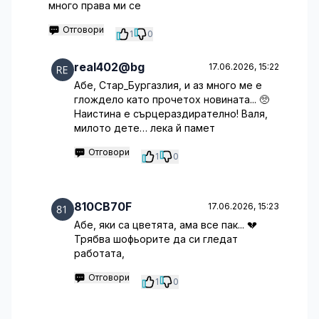
много права ми се
Отговори
1
0
real402@bg
17.06.2026, 15:22
Абе, Стар_Бургазлия, и аз много ме е
глождело като прочетох новината... 🥺
Наистина е сърцераздирателно! Валя,
милото дете… лека й памет
Отговори
1
0
810CB70F
17.06.2026, 15:23
Абе, яки са цветята, ама все пак... 💔
Трябва шофьорите да си гледат
работата,
Отговори
1
0