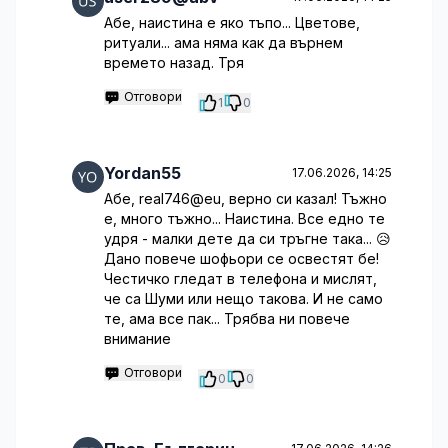
Абе, наистина е яко тъпо... Цветове,
ритуали... ама няма как да върнем
времето назад. Тря
Отговори
1
0
Yordan55
17.06.2026, 14:25
Абе, real746@eu, верно си казал! Тъжно
е, много тъжно... Наистина. Все едно те
удря - малки дете да си тръгне така... 😥
Дано повече шофьори се освестят бе!
Честичко гледат в телефона и мислят,
че са Шуми или нещо такова. И не само
те, ама все пак... Трябва ни повече
внимание
Отговори
0
0