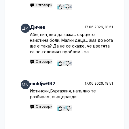
Отговори
1
0
Дичев
17.06.2026, 18:51
Абе, пич, кво да кажа... сърцето
наистина боли. Малки деца... ама до кога
ще е така? Да не се окаже, че цветята
са по-големият проблем - за
Отговори
1
0
mnldjw692
17.06.2026, 18:51
Истински_Бургазлия, напълно те
разбирам, сърцеразди
Отговори
0
1