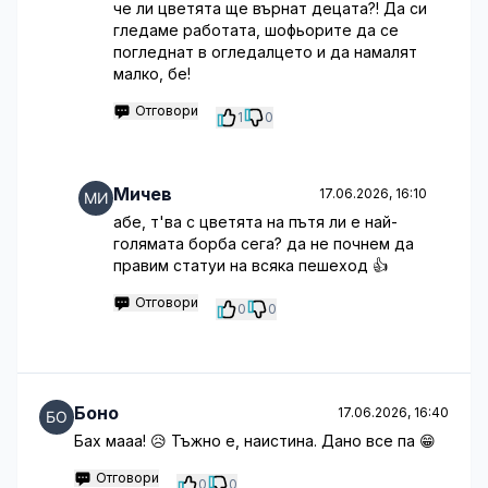
че ли цветята ще върнат децата?! Да си
гледаме работата, шофьорите да се
погледнат в огледалцето и да намалят
малко, бе!
Отговори
1
0
Мичев
17.06.2026, 16:10
абе, т'ва с цветята на пътя ли е най-
голямата борба сега? да не почнем да
правим статуи на всяка пешеход 👍
Отговори
0
0
Боно
17.06.2026, 16:40
Бах мааа! 😥 Тъжно е, наистина. Дано все па 😁
Отговори
0
0