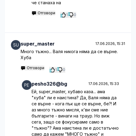
че станаха на
Отговори
1
0
super_master
17.06.2026, 15:31
Много тъжно... Валя никога няма да се върне.
Хуба
Отговори
1
0
pesho326@bg
17.06.2026, 15:33
Ей, super_master, хубаво каза... ама
"хуба" ли е наистина? Да, Валя няма да
се върне - кога пък ще се върне, бе?! И
аз много тъжно мисля, к'ви сме ние
българите - винаги на траур. Но виж
сега, защо се фокусираме само в
"тъжно"? Ама наистина ли е достатъчно
само да кажем "МНОГО тъжно" и