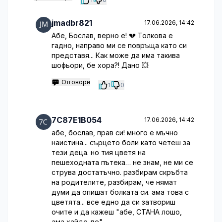
jmadbr821
17.06.2026, 14:42
Абе, Бослав, верно е! 💔 Толкова е
гадно, направо ми се повръща като си
представя... Как може да има такива
шофьори, бе хора?! Дано 💥
Отговори
1
0
7C87E1B054
17.06.2026, 14:42
абе, бослав, прав си! много е мъчно
наистина... сърцето боли като четеш за
тези деца. но тия цветя на
пешеходната пътека… не знам, не ми се
струва достатъчно. разбирам скръбта
на родителите, разбирам, че нямат
думи да опишат болката си. ама това с
цветята... все едно да си затвориш
очите и да кажеш "абе, СТАНА лошо,
ама хайде де".