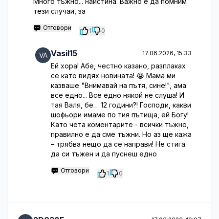
Много тъжно... наистина. Важно е да помним
тези случаи, за
Отговори
1
0
Vasil15
17.06.2026, 15:33
Ей хора! Абе, честно казано, разплаках
се като видях новината! 😭 Мама ми
казваше "Внимавай на пътя, сине!", ама
все едно... Все едно някой не слуша! И
тая Валя, бе… 12 години?! Господи, какви
шофьори имаме по тия пътища, ей Богу!
Като чета коментарите - всички тъжно,
правилно е да сме тъжни. Но аз ще кажа
– трябва нещо да се направи! Не стига
да си тъжен и да пуснеш едно
Отговори
1
0