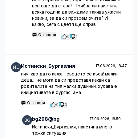
все още да става?! Трябва ли наистина
всяка година да виждаме такива ужасни
новини, за да си прозрем очите? И
какво, сега с цветя ще оправ
Отговори
0
1
Истински_Бургазлия
17.06.2026, 18:47
пич, кво да го кажа... сърцето се къса! малки
деца… не мога да си представя какви са
родителите на тия малки душички. хубава е
инициативата в бургас, ама
Отговори
0
0
bg298@bg
17.06.2026, 18:50
Истински_Бургазлия, наистина много
тежка ситуация