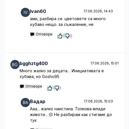
Ivan60
17.06.2026, 14:43
ами, разбира се. цветовете са много
хубаво нещо. за съжаление, не
Отговори
1
0
bgghztg400
17.06.2026, 15:01
Много жалко за децата… Инициативата е
хубава, но Goshо95
Отговори
1
1
Вадар
17.06.2026, 15:03
Ааа... жалко наистина. Толкова млади
животи... 😔 Не разбирам как стигаме до
тук