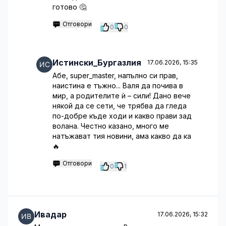
готово 🤔
Отговори
0
0
Истински_Бургазлия
17.06.2026, 15:35
Абе, super_master, напълно си прав,
наистина е тъжно... Валя да почива в
мир, а родителите ѝ – сили! Дано вече
някой да се сети, че трябва да гледа
по-добре къде ходи и какво прави зад
волана. Честно казано, много ме
натъжават тия новини, ама какво да ка
🔥
Отговори
0
1
Ивадар
17.06.2026, 15:32