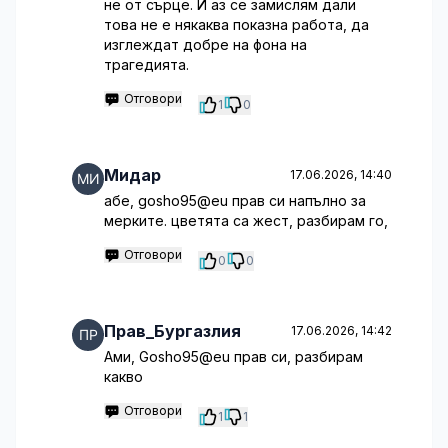
не от сърце. И аз се замислям дали
това не е някаква показна работа, да
изглеждат добре на фона на
трагедията.
Отговори
1
0
Мидар
17.06.2026, 14:40
абе, gosho95@eu прав си напълно за
мерките. цветята са жест, разбирам го,
Отговори
0
0
Прав_Бургазлия
17.06.2026, 14:42
Ами, Gosho95@eu прав си, разбирам
какво
Отговори
1
1