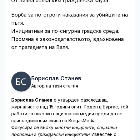
От лична болка към гражданска кауза
Борба за по-строги наказания за убийците на
пътя.
Инициативи за по-сигурна градска среда.
Промяна в законодателството, вдъхновена
от трагедията на Валя.
Борислав Станев
Автор на тази статия
Борислав Станев
е утвърден разследващ
журналист с над 15 години опит. Роден в Бургас, той
работи за няколко национални медии преди да се
присъедини към екипа на BurgasMedia.
Фокусира се върху
местни инциденти, социални
проблеми
и
граждански инициативи
. Известен с