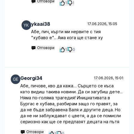
Отговори
1
1
ykaai38
17.06.2026, 15:05
Абе, пич, кърти ми нервите с тия
"хубаво е"... Ама кога ще стане ху
Отговори
1
0
Georgi34
17.06.2026, 15:01
Абе, пичове, кво да кажа… Сърцето се къса
като видиш такива новини. Да си загубиш дете...
Няма по-голяма трагедия! Инициативата в
Бургас е хубава, разбирам защо го правят, за
да не бъде забравена Валя и другите деца. Но
да не ни заблуждават с цветя, а да се помисли
сериозно как ще се предпазят децата на пътя
Отговори
1
0