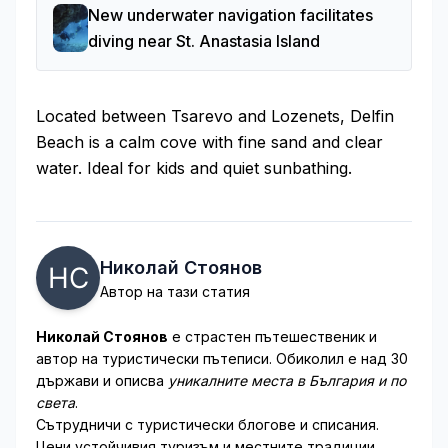
New underwater navigation facilitates
diving near St. Anastasia Island
Located between Tsarevo and Lozenets, Delfin
Beach is a calm cove with fine sand and clear
water. Ideal for kids and quiet sunbathing.
Николай Стоянов
Автор на тази статия
Николай Стоянов
е страстен пътешественик и
автор на туристически пътеписи. Обиколил е над 30
държави и описва
уникалните места в България и по
света
.
Сътрудничи с туристически блогове и списания.
Цени устойчивия туризъм и местните традиции.