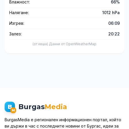
Влажност:
66%
Налягане:
1012 hPa
Изгрев:
06:09
Залез:
20:22
(от кеша) Данни от OpenWeatherMap
Burgas
Media
B
M
BurgasMedia е регионален информационен портал, който
ви държи в час с последните новини от Бургас, идеи за