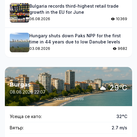
Bulgaria records third-highest retail trade
growth in the EU for June
06.08.2026
10369
Hungary shuts down Paks NPP for the first
time in 44 years due to low Danube levels
03.08.2026
9682
Burgas
29°C
08.08.2026 22:07
Overcast Clouds
Усеща се като:
32°C
Вятър:
2.7 m/s