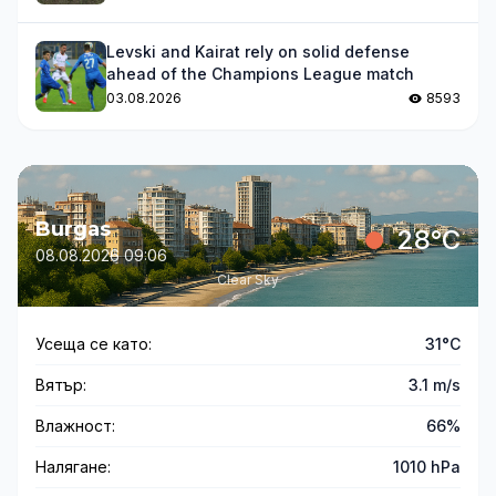
Levski and Kairat rely on solid defense
ahead of the Champions League match
03.08.2026
8593
Burgas
28°C
08.08.2026 09:06
Clear Sky
Усеща се като:
31°C
Вятър:
3.1 m/s
Влажност:
66%
Налягане:
1010 hPa