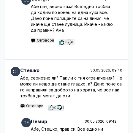
Абе пич, верно каза! Все едно трябва
да ходим по конец на една кука все...
Дано поне полицаите са на линия, че
иначе ще стане лудница. Иначе - какво
да правим? Ама
Отговори
1
0
Стешко
30.05.2026, 09:40
Абе, сериозно ли? Пак ли с тия ограничения?! Не
може ли нещо да стане гладко, а? Дано поне са
го направили за доброто на хората, че все пак
трябва да могат да оти
Отговори
0
1
Пемир
30.05.2026, 09:42
Абе, Стешко, прав си. Все едно ни