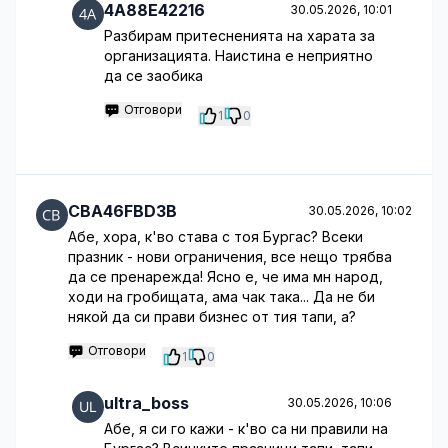
4A88E42216
30.05.2026, 10:01
Разбирам притесненията на харата за
организацията. Наистина е неприятно
да се заобика
Отговори
1
0
CBA46FBD3B
30.05.2026, 10:02
Абе, хора, к'во става с тоя Бургас? Всеки
празник - нови ограничения, все нещо трябва
да се пренарежда! Ясно е, че има мн народ,
ходи на гробищата, ама чак така... Да не би
някой да си прави бизнес от тия тапи, а?
Отговори
1
0
ultra_boss
30.05.2026, 10:06
Абе, я си го кажи - к'во са ни правили на