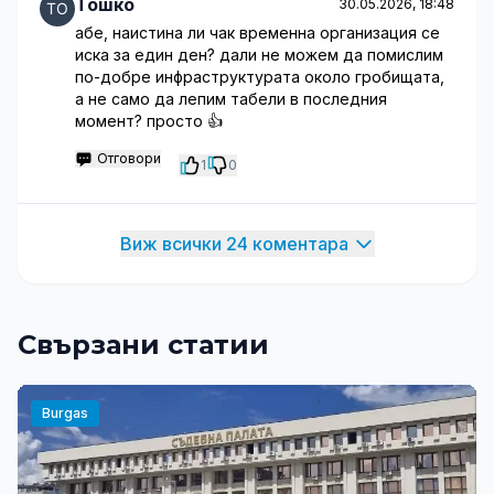
Тошко
30.05.2026, 18:48
абе, наистина ли чак временна организация се
иска за един ден? дали не можем да помислим
по-добре инфраструктурата около гробищата,
а не само да лепим табели в последния
момент? просто 👍
Отговори
1
0
Виж всички 24 коментара
Свързани статии
Burgas