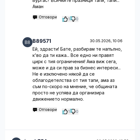
Бургас? Всичките празници тапи, тапи...
Аман
Отговори
1
0
B89571
30.05.2026, 10:06
Ей, здрасти! Бате, разбирам те напълно,
к'во да ти кажа... Все едно ни правят
цирк с тия ограничения! Ама виж сега,
може и да си прав за бизнес интереси...
Не е изключено някой да се
облагодетелства от тия тапи, ама аз
съм по-скоро на мнение, че общината
просто не успява да организира
движението нормално.
Отговори
1
0