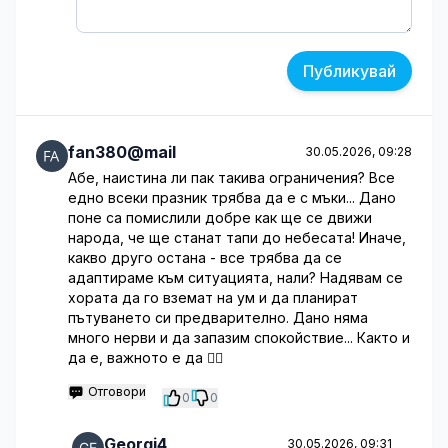
Публикувай
fan380@mail
30.05.2026, 09:28
Абе, наистина ли пак такива ограничения? Все
едно всеки празник трябва да е с мъки... Дано
поне са помислили добре как ще се движи
народа, че ще станат тапи до небесата! Иначе,
какво друго остана - все трябва да се
адаптираме към ситуацията, нали? Надявам се
хората да го вземат на ум и да планират
пътуването си предварително. Дано няма
много нерви и да запазим спокойствие... Както и
да е, важното е да 🤦‍♂️
Отговори
0
0
Georgi4
30.05.2026, 09:31