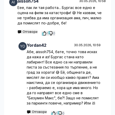
aissoh754
30.05.2026, 10:58
Еее, пак ли тая работа... Бургас все едно е
сцена на филм за катастрофи! 😅 Не казвам, че
не трябва да има организация ама, пич, малко
да помислят по-добре, бе!
Отговори
1
0
Yordan42
30.05.2026, 10:59
Абе, aissoh754, бате, точно това исках
да кажа и аз! Бургас стана като
лабиринт! Все едно са ни направили
писта за състезания по търпение, а не
град за хората! 😅 Ей, общината де,
мислят ли си изобщо какво правят? Ама
наистина, да се организира движението
- разбираемо е, хора ще има много. Но
да го направят все едно сме в
"Безумен Макс", бе?! Защо не помислят
за паркинги повече, например? Или 💩
Отговори
1
0