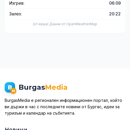
Изгрев:
06:09
Залез:
20:22
(от кеша) Данни от OpenWeatherMap
Burgas
Media
B
M
BurgasMedia е регионален информационен портал, който
ви държи в час с последните новини от Бургас, идеи за
туризъм и календар на събитията.
Новини