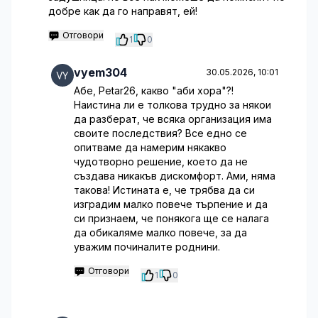
добре как да го направят, ей!
Отговори
1
0
vyem304
30.05.2026, 10:01
Абе, Petar26, какво "аби хора"?!
Наистина ли е толкова трудно за някои
да разберат, че всяка организация има
своите последствия? Все едно се
опитваме да намерим някакво
чудотворно решение, което да не
създава никакъв дискомфорт. Ами, няма
такова! Истината е, че трябва да си
изградим малко повече търпение и да
си признаем, че понякога ще се налага
да обикаляме малко повече, за да
уважим починалите роднини.
Отговори
1
0