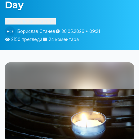
Day
Изслушай статията
Борислав Станев
30.05.2026 • 09:21
2150 прегледа
24 коментара