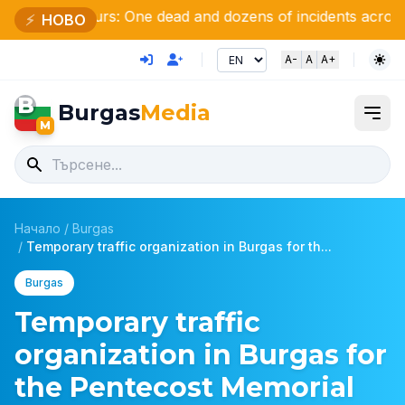
ours: One dead and dozens of incidents across the country
⚡
НОВО
A-
A
A+
B
Burgas
Media
M
Начало
/
Burgas
/
Temporary traffic organization in Burgas for th...
Burgas
Temporary traffic
organization in Burgas for
the Pentecost Memorial