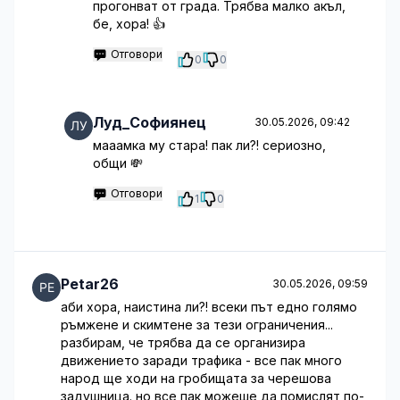
прогонват от града. Трябва малко акъл,
бе, хора! 👍
Отговори
0
0
Луд_Софиянец
30.05.2026, 09:42
мааамка му стара! пак ли?! сериозно,
общи 💸
Отговори
1
0
Petar26
30.05.2026, 09:59
аби хора, наистина ли?! всеки път едно голямо
ръмжене и скимтене за тези ограничения...
разбирам, че трябва да се организира
движението заради трафика - все пак много
народ ще ходи на гробищата за черешова
задушница. но все пак можеше да помислят по-