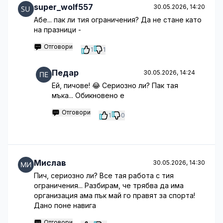
super_wolf557
30.05.2026, 14:20
Абе... пак ли тия ограничения? Да не стане като
на празници -
Отговори
1
1
Педар
30.05.2026, 14:24
Ей, пичове! 😂 Сериозно ли? Пак тая
мъка... Обикновено е
Отговори
1
0
Мислав
30.05.2026, 14:30
Пич, сериозно ли? Все тая работа с тия
ограничения... Разбирам, че трябва да има
организация ама пък май го правят за спорта!
Дано поне навига
Отговори