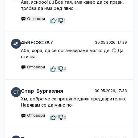
Ааа, яснооо! 🤷‍♂️ Все тая, ама какво да се прави,
трябва да има ред явно.
Отговори
1
1
459FC3C7A7
30.05.2026, 17:29
Абе, хора, да се организираме малко де! 🙄 Да
стиска
Отговори
1
0
Стар_Бургазлия
30.05.2026, 17:33
Хм, добре че са предупредили предварително.
Надявам се да мине по-
Отговори
1
0