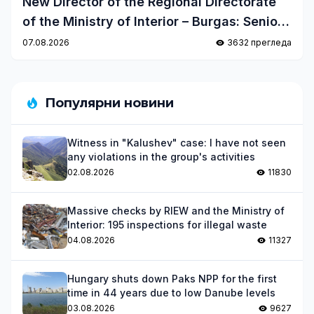
New Director of the Regional Directorate
of the Ministry of Interior – Burgas: Senior
Commissioner Hristo Ichev takes office
07.08.2026
3632 прегледа
Популярни новини
Witness in "Kalushev" case: I have not seen
any violations in the group's activities
02.08.2026
11830
Massive checks by RIEW and the Ministry of
Interior: 195 inspections for illegal waste
04.08.2026
11327
Hungary shuts down Paks NPP for the first
time in 44 years due to low Danube levels
03.08.2026
9627