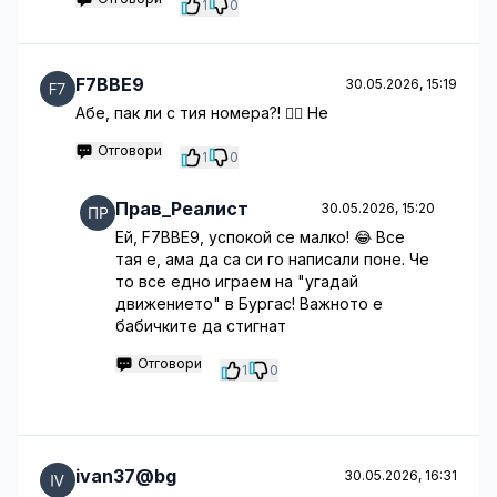
1
0
F7BBE9
30.05.2026, 15:19
Абе, пак ли с тия номера?! 🤦‍♂️ Не
Отговори
1
0
Прав_Реалист
30.05.2026, 15:20
Ей, F7BBE9, успокой се малко! 😂 Все
тая е, ама да са си го написали поне. Че
то все едно играем на "угадай
движението" в Бургас! Важното е
бабичките да стигнат
Отговори
1
0
ivan37@bg
30.05.2026, 16:31