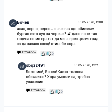
Бочев
30.05.2026, 11:08
ахах, верно, верно... значи пак ще обикалям
бургас като луд за череши? 🍒 дано поне тая
година не ме пратят да мина през целия град,
за да запаля свещ! стига бе хора
Отговори
1
0
sbqzz491
30.05.2026, 11:12
Боже мой, Бочев! Какво толкова
обикаляне? Хора умрели са, трябва
уважение
Отговори
1
0