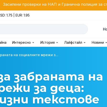
верки на НАП и Гранична полиция за стоки с висок ф
SD: 1.75 | EUR: 1.95
Н
айна
Интересно
История
Лайфстайл
Новини
раната на социалните мрежи з...
за забраната на
ежи за деца:
цизни текстове