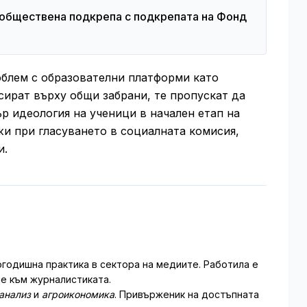
обществена подкрепа с подкрепата на Фонд
облем с образователни платформи като
усират върху общи забрани, те пропускат да
р идеология на ученици в начален етап на
и при гласуването в социалната комисия,
и.
годишна практика в сектора на медиите. Работила е
не към журналистиката.
анализ
и
агроикономика
. Привърженик на достъпната