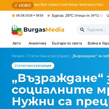
става без самостоятелно мнозинство
Засилени про
⚡
НОВО
Бургас: 26°C
U
06.08.2026 • 18:59
(Усеща се: 26°C)
B
Burgas
Media
M
Авто
Аналитика
Българи по света
Война в Укр
Начало
/
Статистика и регулация
/
„Възраждане“ за заб
Статистика и регулация
„Възраждане“ 
социалните мр
Нужни са пре