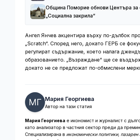
Община Поморие обнови Центъра за 
„Социална закрила“
Ангел Янчев акцентира върху по-дълбок пр
„Scratch“. Според него, докато ГЕРБ се фок
регулират съдържание, което налага джендъ
образованието. „Възраждане“ ще се въздърж
докато не се предложат по-обмислени мерк
Мария Георгиева
Автор на тази статия
Мария Георгиева
е икономист и журналист с дълго
като анализатор в частния сектор преди да преми
Специализирана в
икономически политики, пазарен 