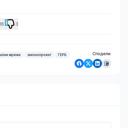
16
3
Сподели:
ални мрежи
законопроект
ГЕРБ