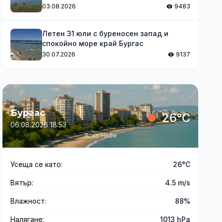
03.08.2026
9483
Летен 31 юли с буреносен запад и
спокойно море край Бургас
30.07.2026
9137
Бургас
26°C
06.08.2026 18:53
Ясно Небе
Усеща се като:
26°C
Вятър:
4.5 m/s
Влажност:
88%
Налягане:
1013 hPa