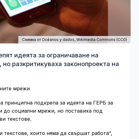
Снимка от Océanos y dados,
Wikimedia Commons
(
CC0
)
пят идеята за ограничаване на
 но разкритикуваха законопроекта на
лните мрежи
а принципна подкрепа за идеята на ГЕРБ за
и до социални мрежи, но поставиха под
ви текстове.
 текстове, които няма да свършат работа“,