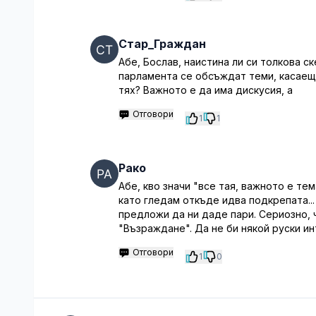
Стар_Граждан
Абе, Бослав, наистина ли си толкова с
парламента се обсъждат теми, касаещи
тях? Важното е да има дискусия, а
Отговори
1
1
Рако
Абе, кво значи "все тая, важното е те
като гледам откъде идва подкрепата...
предложи да ни даде пари. Сериозно, 
"Възраждане". Да не би някой руски ин
Отговори
1
0