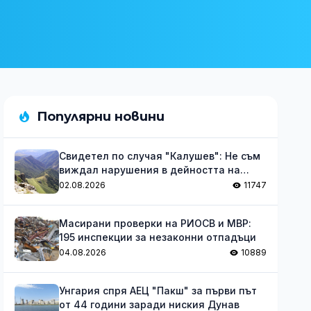
Популярни новини
Свидетел по случая "Калушев": Не съм
виждал нарушения в дейността на
групата
02.08.2026
11747
Масирани проверки на РИОСВ и МВР:
195 инспекции за незаконни отпадъци
04.08.2026
10889
Унгария спря АЕЦ "Пакш" за първи път
от 44 години заради ниския Дунав