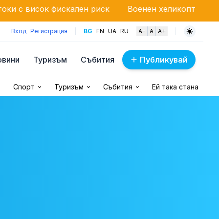
искален риск
Военен хеликоптер „Кугър“ гаси мащ
Вход
Регистрация
BG
EN
UA
RU
A-
A
A+
овини
Туризъм
Събития
Публикувай
Спорт
Туризъм
Събития
Ей така стана