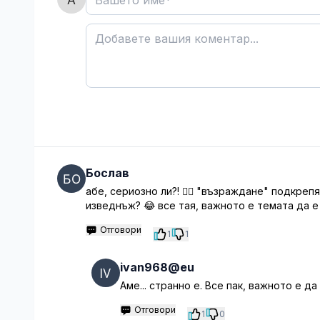
Бослав
абе, сериозно ли?! 🤦‍♀️ "възраждане" подкре
изведнъж? 😂 все тая, важното е темата да е
Отговори
1
1
ivan968@eu
Аме... странно е. Все пак, важното е д
Отговори
1
0