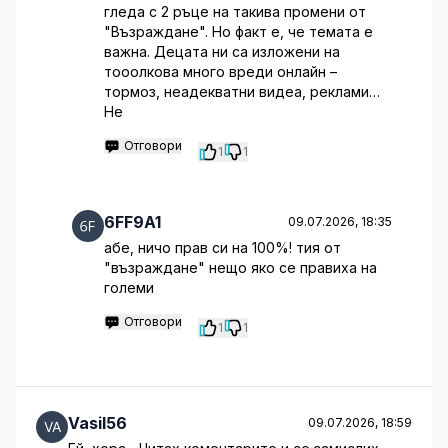
гледа с 2 ръце на такива промени от
"Възраждане". Но факт е, че темата е
важна. Децата ни са изложени на
тооолкова много вреди онлайн –
тормоз, неадекватни видеа, реклами…
Не
Отговори
1
1
6FF9A1
09.07.2026, 18:35
абе, ничо прав си на 100%! тия от
"възраждане" нещо яко се правиха на
големи
Отговори
1
1
Vasil56
09.07.2026, 18:59