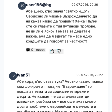
user186@bg
09.07.2026, 20:26
Абе Дино, к'во значи "святко нщо"?
Сериозно ли чакаме Възрожденчето да
ни кажат какво да правим?! Ха-ха! Пълни
сте си главите с тия путинови тролове,
не ви ли е ясно? Темата за децата е
важна, ама да я вдигат те – все едно
крадците да говорят за честност!
Отговори
0
0
Ivan51
09.07.2026, 20:27
Абе хора, к'во става тука? Честно казано, малко
съм шокиран от това, че "Възраждане" го
повдигат темата за социалните мрежи и
децата. Не казвам, че са станали светци
изведнъж, разбира се – все още имат много
доста проблеми с европейските ценности и
про-Руската си лада. Но факт е, че поне на тази