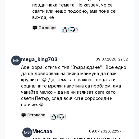
повдигнаха темата. Не казвам, че са
святи или нещо подобно, ама поне се
вижда, че
Отговори
1
0
mega_king703
09.07.2026, 22:52
Абе, хора, стига с тия "Възраждане"... Все едно
да се доверяваш на пияна маймуна да пази
крушите! 😂 Да, темата е важна - децата и
социалните мрежи наистина са проблем, ама
чакайте малко – да не ни излизат сега като
свети Петър, след всичките соросоиди и
прочие. 😁
Отговори
1
1
Мислав
09.07.2026, 22:57