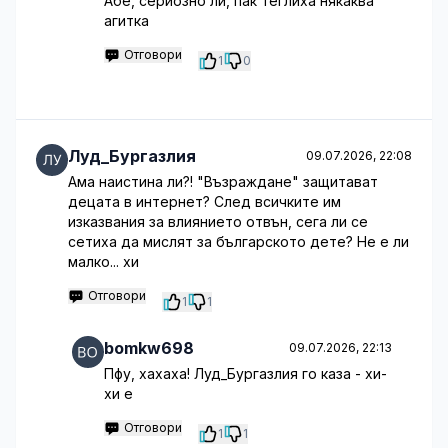
Абе, сериозно ли, пак теглиха някаква
агитка
Отговори
1
0
Луд_Бургазлия
09.07.2026, 22:08
Ама наистина ли?! "Възраждане" защитават
децата в интернет? След всичките им
изказвания за влиянието отвън, сега ли се
сетиха да мислят за българското дете? Не е ли
малко... хи
Отговори
1
1
bomkw698
09.07.2026, 22:13
Пфу, хахаха! Луд_Бургазлия го каза - хи-
хи е
Отговори
1
1