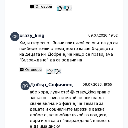
Отговори
1
0
crazy_king
09.07.2026, 19:52
Хм, интересно... Значи пак някой се опитва да си
прибере точки с тема, която касае бъдещето
на децата ни. Добре е, че нещо се прави, ама
"Възраждане" да са водачи на
Отговори
1
0
Добър_Софиянец
09.07.2026, 19:55
абе хора, луди сте! 😂 crazy_king прав е
напълно – винаги някой се опитва да
хване вълна. но факт е, че темата за
децата и социалните мрежи е важна!
добре е, че въобще някой го повдига,
дори и да са от "възраждане". важното
е да има диску