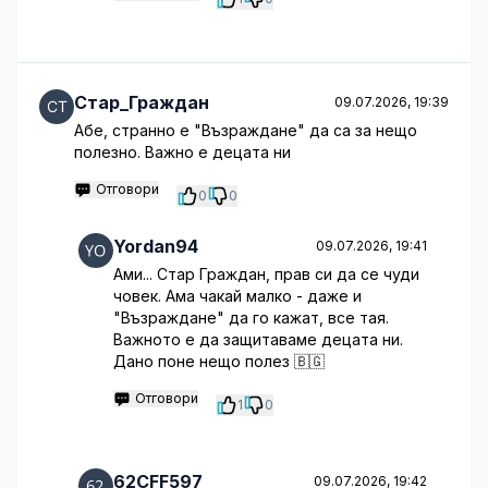
Стар_Граждан
09.07.2026, 19:39
Абе, странно е "Възраждане" да са за нещо
полезно. Важно е децата ни
Отговори
0
0
Yordan94
09.07.2026, 19:41
Ами... Стар Граждан, прав си да се чуди
човек. Ама чакай малко - даже и
"Възраждане" да го кажат, все тая.
Важното е да защитаваме децата ни.
Дано поне нещо полез 🇧🇬
Отговори
1
0
62CFF597
09.07.2026, 19:42