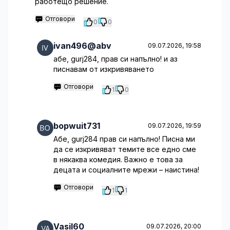
работещо решение.
Отговори
0
0
ivan496@abv
09.07.2026, 19:58
абе, gurj284, прав си напълно! и аз
писнавам от изкривяването
Отговори
1
0
bopwuit731
09.07.2026, 19:59
Абе, gurj284 прав си напълно! Писна ми
да се изкривяват темите все едно сме
в някаква комедия. Важно е това за
децата и социалните мрежи – наистина!
Отговори
1
1
Vasil60
09.07.2026, 20:00