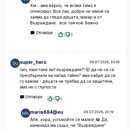
Хм… ама верно, че всяка тема я
оплескват. Все пак, добре че някой се
заема да гледа децата, макар и от
Възраждане... все тая кой. Важно
Отговори
1
0
super_hero
09.07.2026, 20:18
пич, наистина ли? възраждане?! 🤯 да не са се
преобърнали на запад тайно? ама хайде да си
го кажем - децата ни трябва да са защитени,
ама не с глупости
Отговори
1
0
maria884@eu
09.07.2026, 20:19
Абе, хора, успокойте се малко! 😂 Да,
изненада ме също, че "Възраждане"