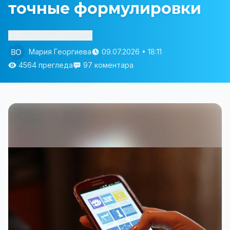
точные формулировки
Изслушай статията
Мария Георгиева
09.07.2026 • 18:11
4564 прегледа
97 коментара