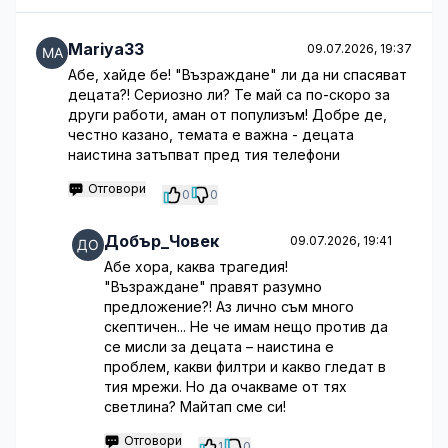
Mariya33
09.07.2026, 19:37
Абе, хайде бе! "Възраждане" ли да ни спасяват
децата?! Сериозно ли? Те май са по-скоро за
други работи, аман от популизъм! Добре де,
честно казано, темата е важна - децата
наистина затъпват пред тия телефони
Отговори
0
0
Добър_Човек
09.07.2026, 19:41
Абе хора, каква трагедия!
"Възраждане" правят разумно
предложение?! Аз лично съм много
скептичен... Не че имам нещо против да
се мисли за децата – наистина е
проблем, какви филтри и какво гледат в
тия мрежи. Но да очакваме от тях
светлина? Майтап сме си!
Отговори
1
0