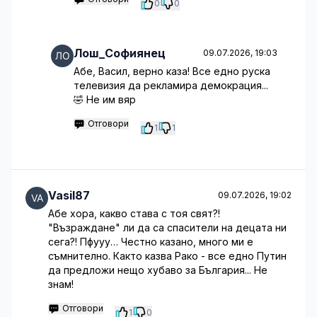
0
0
Лош_Софиянец
09.07.2026, 19:03
Абе, Васил, верно каза! Все едно руска
телевизия да рекламира демокрация...
🤣 Не им вяр
Отговори
1
1
Vasil87
09.07.2026, 19:02
Абе хора, какво става с тоя свят?!
"Възраждане" ли да са спасители на децата ни
сега?! Пфууу… Честно казано, много ми е
съмнително. Както казва Рако - все едно Путин
да предложи нещо хубаво за България... Не
знам!
Отговори
1
0