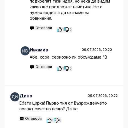
подкрепят тази идея, но нека да видим
какво ще предложат наистина. Не е
нужно веднага да скачаме на
обвинения.
Отговори
1
0
Ивамир
09.07.2026, 20:20
Абе, хора, сериозно ли обсъждаме "В
Отговори
1
0
Дино
09.07.2026, 20:22
Ебати цирка! Първо тия от Възрожденчето
правят свястно нещо? Да не
Отговори
1
0