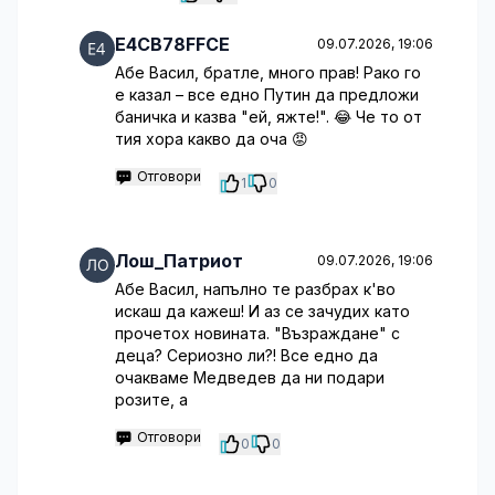
E4CB78FFCE
09.07.2026, 19:06
Абе Васил, братле, много прав! Рако го
е казал – все едно Путин да предложи
баничка и казва "ей, яжте!". 😂 Че то от
тия хора какво да оча 😡
Отговори
1
0
Лош_Патриот
09.07.2026, 19:06
Абе Васил, напълно те разбрах к'во
искаш да кажеш! И аз се зачудих като
прочетох новината. "Възраждане" с
деца? Сериозно ли?! Все едно да
очакваме Медведев да ни подари
розите, а
Отговори
0
0