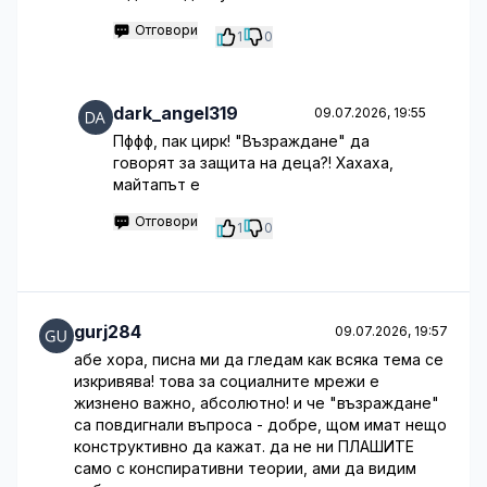
Отговори
1
0
dark_angel319
09.07.2026, 19:55
Пффф, пак цирк! "Възраждане" да
говорят за защита на деца?! Хахаха,
майтапът е
Отговори
1
0
gurj284
09.07.2026, 19:57
абе хора, писна ми да гледам как всяка тема се
изкривява! това за социалните мрежи е
жизнено важно, абсолютно! и че "възраждане"
са повдигнали въпроса - добре, щом имат нещо
конструктивно да кажат. да не ни ПЛАШИТЕ
само с конспиративни теории, ами да видим