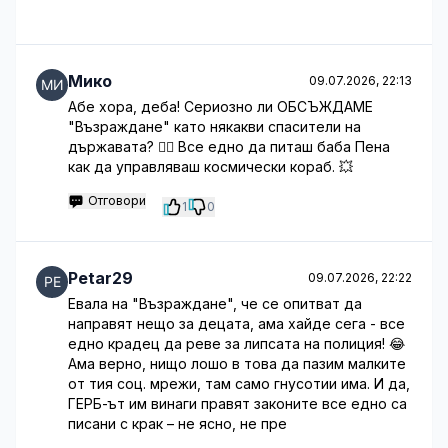
Мико
09.07.2026, 22:13
Абе хора, деба! Сериозно ли ОБСЪЖДАМЕ
"Възраждане" като някакви спасители на
държавата? 🤦‍♂️ Все едно да питаш баба Пена
как да управляваш космически кораб. 💥
Отговори
1
0
Petar29
09.07.2026, 22:22
Евала на "Възраждане", че се опитват да
направят нещо за децата, ама хайде сега - все
едно крадец да реве за липсата на полиция! 😂
Ама верно, нищо лошо в това да пазим малките
от тия соц. мрежи, там само гнусотии има. И да,
ГЕРБ-ът им винаги правят законите все едно са
писани с крак – не ясно, не пре