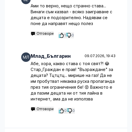
Ами то верно, нещо странно става...
Винаги съм казвал - всяко заиграване с
децата е подозрително. Надявам се
поне да направят нещо полез
Отговори
1
0
Млад_Българин
09.07.2026, 19:43
Абе, хора, какво става с тоя свят?! 😂
Стар_Граждан е прав! "Възраждане" за
децата? Тцтцтц... мирише на газ! Да не
им пробутват някаква руска пропаганда
през тия ограничения бе! 😡 Важното е
да пазим децата ни от тия лайна в
интернет, ама да не използва
Отговори
0
0