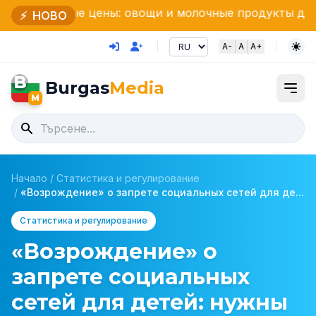
цены: овощи и молочные продукты демонстрируют р
⚡
НОВО
A-
A
A+
B
Burgas
Media
M
Начало
/
Статистика и регулирование
/
«Возрождение» о запрете социальных сетей для де...
Статистика и регулирование
«Возрождение» о
запрете социальных
сетей для детей: нужны