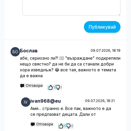
Публикувай
Бослав
09.07.2026, 18:19
абе, сериозно ли?! 🤦‍♀️ "възраждане" подкрепяли
нещо свястно? да не би да са станали добри
хора изведнъж? 😂 все тая, важното е темата
да е важна
Отговори
1
1
ivan968@eu
09.07.2026, 18:21
Аме... странно е. Все пак, важното е да
се предпазват децата. Дали от
Отговори
1
0