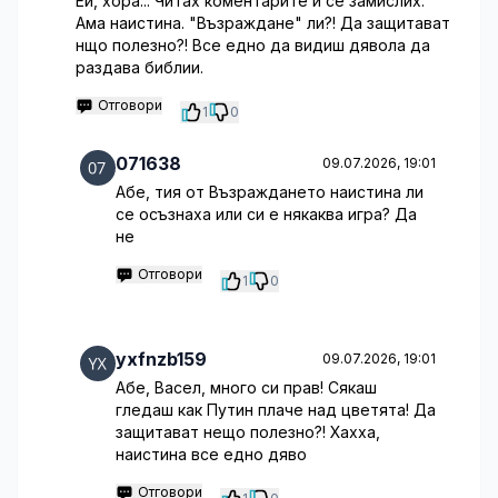
Ей, хора... Читах коментарите и се замислих.
Ама наистина. "Възраждане" ли?! Да защитават
нщо полезно?! Все едно да видиш дявола да
раздава библии.
Отговори
1
0
071638
09.07.2026, 19:01
Абе, тия от Възраждането наистина ли
се осъзнаха или си е някаква игра? Да
не
Отговори
1
0
yxfnzb159
09.07.2026, 19:01
Абе, Васел, много си прав! Сякаш
гледаш как Путин плаче над цветята! Да
защитават нещо полезно?! Хахха,
наистина все едно дяво
Отговори