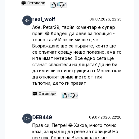
Отговори
1
0
real_wolf
09.07.2026, 22:25
Абе, Petar29, твойя коментар е супер
прав! 😂 Крадец да реве за полиция -
точно така! И аз си мислех, че
Възраждане ще са първите, които ще
се опълчат срещу нещо полезно, ама то
и те имат интерес. Все едно сега ще
станат спасители на децата? Да не би
да им излизат инструкции от Москва как
да отклонят вниманието от тия
тъпотии, дето ги правят
Отговори
1
0
DEB449
09.07.2026, 22:26
Прав си, Петре! 😂 Хахха, много точно
каза, за крадец да реве за полиция! Но
все пак, браво на Възраждане, че