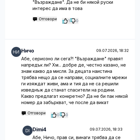
"Възраждане". Да не би някой руски
интерес да има в това
Отговори
1
0
Ничо
09.07.2026, 18:32
Абе, сериозно ли сега?! "Възраждане" правят
напредък ли? Хм... добре де, честно казано, не
знам какво да мисля. За децата наистина
трябва нещо да се направи, социалните мрежи
ги изяждат живи, ама и тия да не са решили
изведнъж да станат спасители на родини.
Какво предлагат конкретно? Да не би пак някой
номер да забъркват, че после да викат
Отговори
0
0
Dimi4
09.07.2026, 18:33
Абе, Ничо, прав си, винаги трябва да се