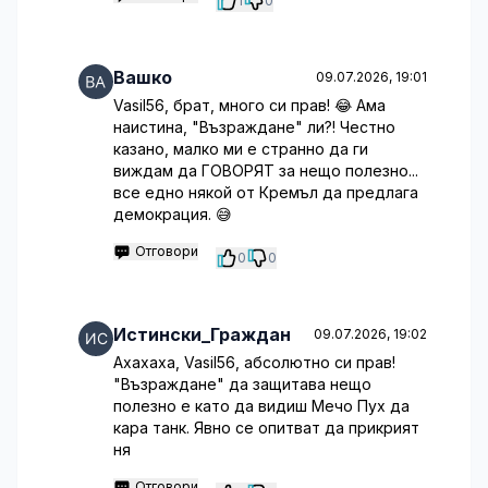
1
0
Вашко
09.07.2026, 19:01
Vasil56, брат, много си прав! 😂 Ама
наистина, "Възраждане" ли?! Честно
казано, малко ми е странно да ги
виждам да ГОВОРЯТ за нещо полезно...
все едно някой от Кремъл да предлага
демокрация. 😅
Отговори
0
0
Истински_Граждан
09.07.2026, 19:02
Ахахаха, Vasil56, абсолютно си прав!
"Възраждане" да защитава нещо
полезно е като да видиш Мечо Пух да
кара танк. Явно се опитват да прикрият
ня
Отговори