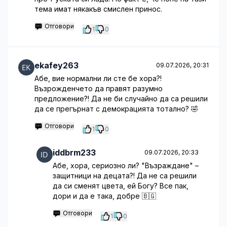
тема имат някакъв смислен принос.
Отговори
1
0
ekafey263
09.07.2026, 20:31
Абе, вие нормални ли сте бе хора?!
Възрожденчето да правят разумно
предложение?! Да не би случайно да са решили
да се прегърнат с демокрацията тотално? 🤣
Отговори
1
0
iddbrm233
09.07.2026, 20:33
Абе, хора, сериозно ли? "Възраждане" –
защитници на децата?! Да не са решили
да си сменят цвета, ей Богу? Все пак,
дори и да е така, добре 🇧🇬
Отговори
1
0