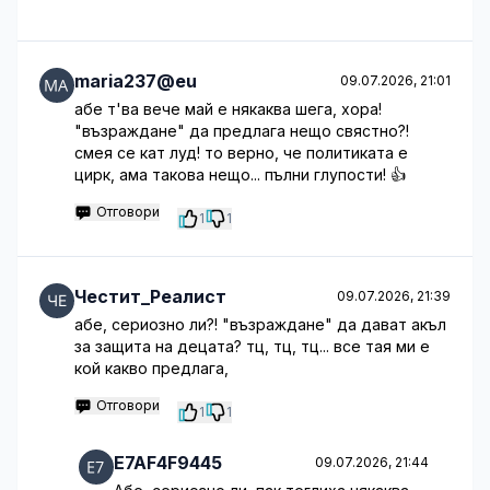
maria237@eu
09.07.2026, 21:01
абе т'ва вече май е някаква шега, хора!
"възраждане" да предлага нещо свястно?!
смея се кат луд! то верно, че политиката е
цирк, ама такова нещо... пълни глупости! 👍
Отговори
1
1
Честит_Реалист
09.07.2026, 21:39
абе, сериозно ли?! "възраждане" да дават акъл
за защита на децата? тц, тц, тц... все тая ми е
кой какво предлага,
Отговори
1
1
E7AF4F9445
09.07.2026, 21:44