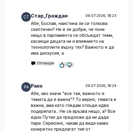
Стар_Граждан
09.07.2026, 18:23
Абе, Бослав, наистина ли си толкова
скептичен? Не е ли добре, че поне
нещо в парламента се обсъждат теми,
касаещи децата ни и влиянието на
технологиите върху тях? Важното е да
има дискусия, а
Отговори
1
1
Рако
09.07.2026, 18:24
Абе, кво значи "все тая, важното е
темата да е важна"? То верно, темата е
важна, ама като гледам откъде идва
подкрепата... Не се връзва нещо, а? Все
едно Путин да предложи да ни даде
пари. Сериозно, чакам да видя какво
конкретно предлагат тия от