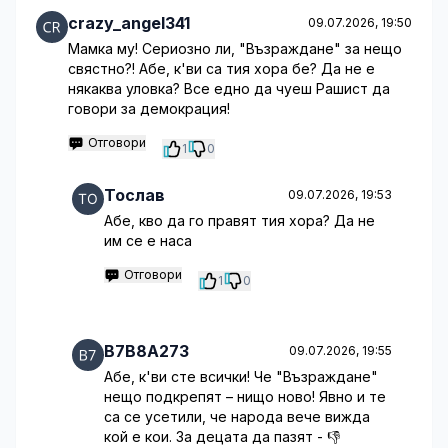
crazy_angel341
09.07.2026, 19:50
Мамка му! Сериозно ли, "Възраждане" за нещо
свястно?! Абе, к'ви са тия хора бе? Да не е
някаква уловка? Все едно да чуеш Рашист да
говори за демокрация!
Отговори
1
0
Тослав
09.07.2026, 19:53
Абе, кво да го правят тия хора? Да не
им се е наса
Отговори
1
0
B7B8A273
09.07.2026, 19:55
Абе, к'ви сте всички! Че "Възраждане"
нещо подкрепят – нищо ново! Явно и те
са се усетили, че народа вече вижда
кой е кои. За децата да пазят - 👎