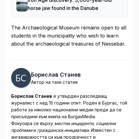
Iron Age discovery: 3,000-year-old
horse jaw found in the Danube
The Archaeological Museum remains open to all
students in the municipality who wish to learn
about the archaeological treasures of Nessebar.
Борислав Станев
Автор на тази статия
Борислав Станев
е утвърден разследващ
журналист с над 15 години опит. Роден в Бургас, той
работи за няколко национални медии преди да се
присъедини към екипа на BurgasMedia.
Фокусира се върху
местни инциденти, социални
проблеми
и
граждански инициативи
. Известен с
ангажираността си към прозрачност и