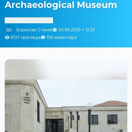
Archaeological Museum
Изслушай статията
Борислав Станев
04.06.2026 • 12:25
8137 прегледа
158 коментара