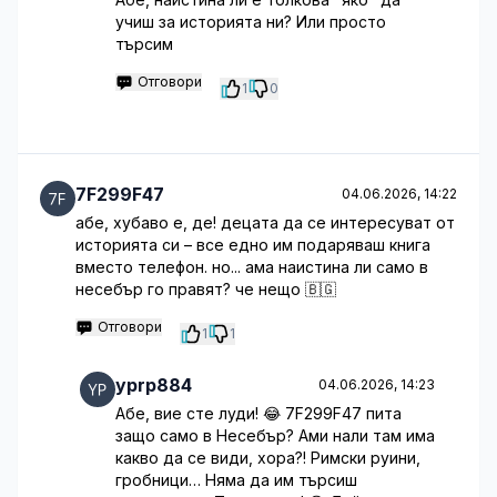
учиш за историята ни? Или просто
търсим
Отговори
1
0
7F299F47
04.06.2026, 14:22
абе, хубаво е, де! децата да се интересуват от
историята си – все едно им подаряваш книга
вместо телефон. но... ама наистина ли само в
несебър го правят? че нещо 🇧🇬
Отговори
1
1
yprp884
04.06.2026, 14:23
Абе, вие сте луди! 😂 7F299F47 пита
защо само в Несебър? Ами нали там има
какво да се види, хора?! Римски руини,
гробници… Няма да им търсиш