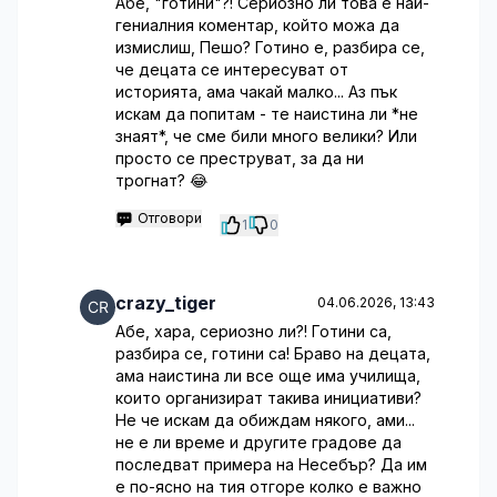
Абе, "готини"?! Сериозно ли това е най-
гениалния коментар, който можа да
измислиш, Пешо? Готино е, разбира се,
че децата се интересуват от
историята, ама чакай малко... Аз пък
искам да попитам - те наистина ли *не
знаят*, че сме били много велики? Или
просто се преструват, за да ни
трогнат? 😂
Отговори
1
0
crazy_tiger
04.06.2026, 13:43
Абе, хара, сериозно ли?! Готини са,
разбира се, готини са! Браво на децата,
ама наистина ли все още има училища,
които организират такива инициативи?
Не че искам да обиждам някого, ами...
не е ли време и другите градове да
последват примера на Несебър? Да им
е по-ясно на тия отгоре колко е важно