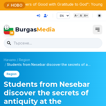
oers of Good with Gratitude to God": Young talents raised 
⚡
НОВО
A-
A
A+
B
Burgas
Media
M
Начало
/
Region
/
Students from Nesebar discover the secrets of a...
Region
Students from Nesebar
discover the secrets of
antiquity at the