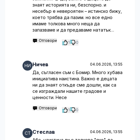
знаят историята ни, безспорно. и
несебър е невероятен – истинско бижу,
което трябва да пазим. но все едно
имаме толкова много неща да
запазваме и да предаваме нататък…
Отговори
1
0
Ничев
04.06.2026, 13:55
Да, съгласен съм с Бомир. Много хубава
инициатива наистина. Важно е децата
ни да знаят откъде сме дошли, как са
се изграждали нашите градове и
ценности. Несе
Отговори
1
0
Стеслав
04.06.2026, 13:55
Абе, наистина ли е толкова "яко" да