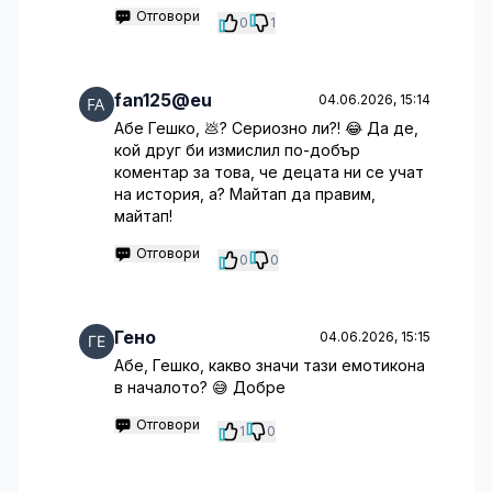
Отговори
0
1
fan125@eu
04.06.2026, 15:14
Абе Гешко, 💩? Сериозно ли?! 😂 Да де,
кой друг би измислил по-добър
коментар за това, че децата ни се учат
на история, а? Майтап да правим,
майтап!
Отговори
0
0
Гено
04.06.2026, 15:15
Абе, Гешко, какво значи тази емотикона
в началото? 😅 Добре
Отговори
1
0