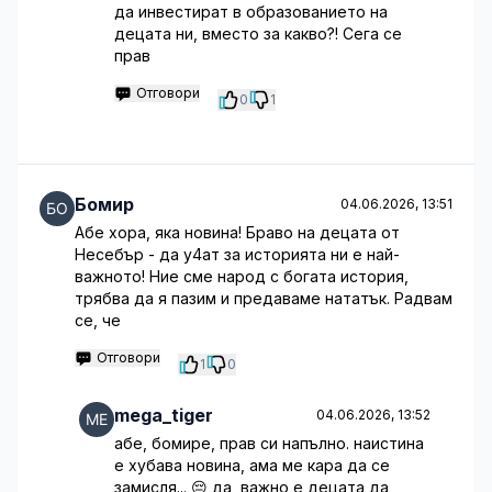
да инвестират в образованието на
децата ни, вместо за какво?! Сега се
прав
Отговори
0
1
Бомир
04.06.2026, 13:51
Абе хора, яка новина! Браво на децата от
Несебър - да у4ат за историята ни е най-
важното! Ние сме народ с богата история,
трябва да я пазим и предаваме нататък. Радвам
се, че
Отговори
1
0
mega_tiger
04.06.2026, 13:52
абе, бомире, прав си напълно. наистина
е хубава новина, ама ме кара да се
замисля... 😔 да, важно е децата да