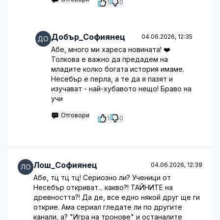
1
0
Добър_Софиянец
04.06.2026, 12:35
Абе, много ми хареса новината! ❤️
Толкова е важно да предадем на
младите колко богата история имаме.
Несебър е перла, а те да я пазят и
изучават - най-хубавото нещо! Браво на
учи
Отговори
1
0
Лош_Софиянец
04.06.2026, 12:39
Абе, тц тц тц! Сериозно ли? Ученици от
Несебър откриват... какво?! ТАЙНИТЕ на
древността?! Да де, все едно някой друг ще ги
открие. Ама сериал гледате ли по другите
канали, а? "Игра на тронове" и останалите