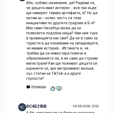
Абе, хубаво начинание, де! Радвам се,
че децата имат интерес - все пак къде
ще намерят такива артефакти, а? Но да
питам аз – колко често са тези
инициативи по другите градове в Б-я?
Или само Несебър може да си
позволите подобни неща? Ами ние тука
в провинцията как сме? Да не е само за
туристи и да показваме на западняците,
че имаме история… Истината е, че
трябва да се инвестира повече в
образованието ни, а не само да строим
магистрали! Как ще познават децата си
корените си, ако им промиват мозъка
със статии за TikTok-а и други
глупости?
Отговори
1
1
9C4E21BB
04.06.2026, 12:52
А бе, наистина ли са били на разходка