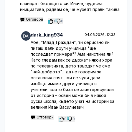
планират бъдещето си. Иначе, чудесна
инициатива, радвам се, че музеят прави такива
Отговори
1
0
dark_king934
04.06.2026, 12:33
Абе, "Млад_Граждан", ти сериозно ли
питаш дали други училища "ще
последват примера"? Ама наистина ли?
Като гледам как се държат някои хора
по телевизията, дето твърдят че сме
"най-доброто"... да не говорим за
останалия свят... ми се чудя дали
изобщо имаме други училища с
учители, които биха се заинтересували
от история – освен може би в някоя
руска школа, където учат на истории за
великия Иван Василиевич
Отговори
0
0