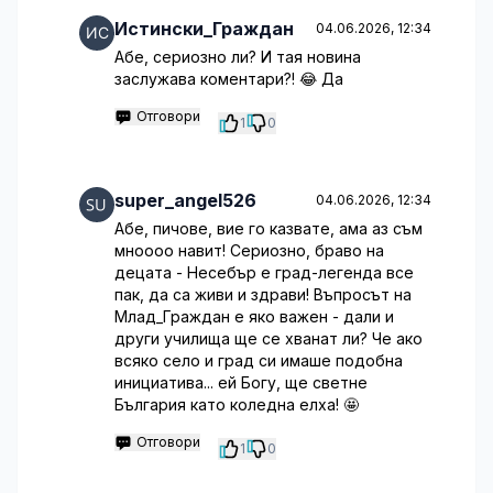
Истински_Граждан
04.06.2026, 12:34
Абе, сериозно ли? И тая новина
заслужава коментари?! 😂 Да
Отговори
1
0
super_angel526
04.06.2026, 12:34
Абе, пичове, вие го казвате, ама аз съм
мноооо навит! Сериозно, браво на
децата - Несебър е град-легенда все
пак, да са живи и здрави! Въпросът на
Млад_Граждан е яко важен - дали и
други училища ще се хванат ли? Че ако
всяко село и град си имаше подобна
инициатива... ей Богу, ще светне
България като коледна елха! 🤩
Отговори
1
0