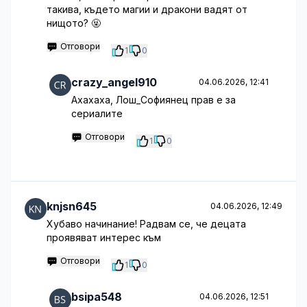
такива, където магии и дракони вадят от
нищото? 🤬
Отговори
1
0
crazy_angel910
04.06.2026, 12:41
Ахахаха, Лош_Софиянец прав е за
сериалите
Отговори
1
0
knjsn645
04.06.2026, 12:49
Хубаво начинание! Радвам се, че децата
проявяват интерес към
Отговори
1
0
bsipa548
04.06.2026, 12:51