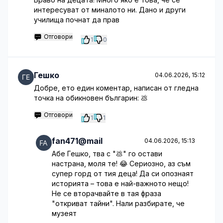
интересуват от миналото ни. Дано и други
училища почнат да прав
Отговори
1
0
Гешко
04.06.2026, 15:12
Добре, ето един коментар, написан от гледна
точка на обикновен българин: 💩
Отговори
1
1
fan471@mail
04.06.2026, 15:13
Абе Гешко, тва с "💩" го остави
настрана, моля те! 😂 Сериозно, аз съм
супер горд от тия деца! Да си опознаят
историята – това е най-важното нещо!
Не се вторачвайте в тая фраза
"откриват тайни". Нали разбирате, че
музеят