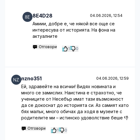
8E4D28
04.06.2026, 12:54
Амиии, добре е, че някой все още се
интересува от историята. На фона на
актуалните
Отговори
1
0
nzno351
04.06.2026, 12:59
Ей, здравейте на всички! Видях новината и
много се замислих. Наистина е страхотно, че
учениците от Несебър имат тази възможност
да се докоснат до историята си. Аз самият като
бях малък, много обичах да ходя в музеите с
родителите ми – истинско удоволствие беше 👎
Отговори
1
0