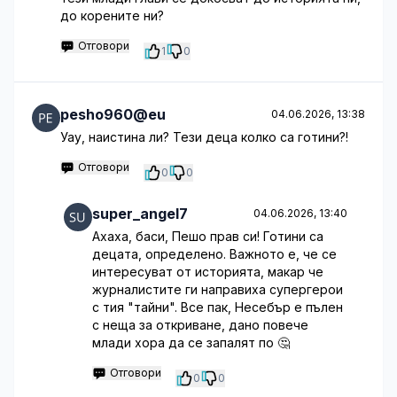
до корените ни?
Отговори
1
0
pesho960@eu
04.06.2026, 13:38
Уау, наистина ли? Тези деца колко са готини?!
Отговори
0
0
super_angel7
04.06.2026, 13:40
Ахаха, баси, Пешо прав си! Готини са
децата, определено. Важното е, че се
интересуват от историята, макар че
журналистите ги направиха супергерои
с тия "тайни". Все пак, Несебър е пълен
с неща за откриване, дано повече
млади хора да се запалят по 🤔
Отговори
0
0