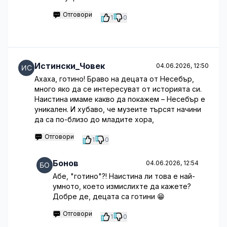
Отговори
1
0
Истински_Човек
04.06.2026, 12:50
Ахаха, готино! Браво на децата от Несебър,
много яко да се интересуват от историята си.
Наистина имаме какво да покажем – Несебър е
уникален. И хубаво, че музеите търсят начини
да са по-близо до младите хора,
Отговори
1
0
Бонов
04.06.2026, 12:54
Абе, "готино"?! Наистина ли това е най-
умното, което измислихте да кажете?
Добре де, децата са готини 😁
Отговори
1
0