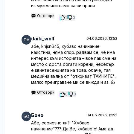
из музея или само са си прави
Отговори
1
0
dark_wolf
04.06.2026, 12:52
абе, knjsn645, хубаво начинание
наистина, няма спор. радвам се, че има
интерес към историята – все пак сме на
място с доста богати корени, несебър
е квинтесенцията на това. обаче, тая
медийна вълна от "откриват ТАЙНИТЕ"...
малко преиграване ми се вижда и аз. 👍
Отговори
0
0
Боно
04.06.2026, 12:52
Абе, сериозно ли?! "Хубаво
начинание"??? Да бе, хубаво е! Ама да