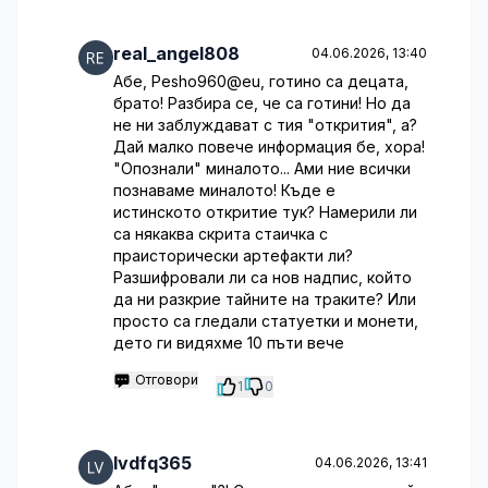
real_angel808
04.06.2026, 13:40
Абе, Pesho960@eu, готино са децата,
брато! Разбира се, че са готини! Но да
не ни заблуждават с тия "открития", а?
Дай малко повече информация бе, хора!
"Опознали" миналото... Ами ние всички
познаваме миналото! Къде е
истинското откритие тук? Намерили ли
са някаква скрита стаичка с
праисторически артефакти ли?
Разшифровали ли са нов надпис, който
да ни разкрие тайните на траките? Или
просто са гледали статуетки и монети,
дето ги видяхме 10 пъти вече
Отговори
1
0
lvdfq365
04.06.2026, 13:41