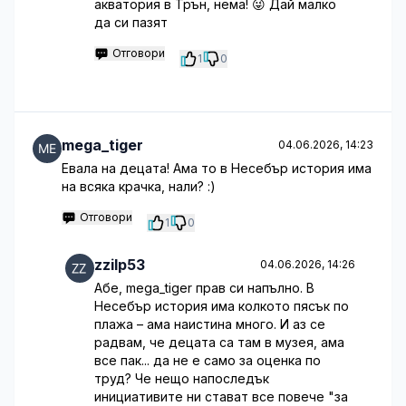
акватория в Трън, нема! 😜 Дай малко
да си пазят
Отговори
1
0
mega_tiger
04.06.2026, 14:23
Евала на децата! Ама то в Несебър история има
на всяка крачка, нали? :)
Отговори
1
0
zzilp53
04.06.2026, 14:26
Абе, mega_tiger прав си напълно. В
Несебър история има колкото пясък по
плажа – ама наистина много. И аз се
радвам, че децата са там в музея, ама
все пак... да не е само за оценка по
труд? Че нещо напоследък
инициативите ни стават все повече "за