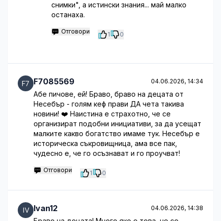
снимки", а истински знания... май малко
останаха.
Отговори
1
0
F7085569
04.06.2026, 14:34
Абе пичове, ей! Браво, браво на децата от
Несебър - голям кеф прави ДА чета такива
новини! ❤️ Наистина е страхотно, че се
организират подобни инициативи, за да усещат
малките какво богатство имаме тук. Несебър е
историческа съкровищница, ама все пак,
чудесно е, че го осъзнават и го проучват!
Отговори
1
0
Ivan12
04.06.2026, 14:38
Браво на децата! Много яко е това, че се