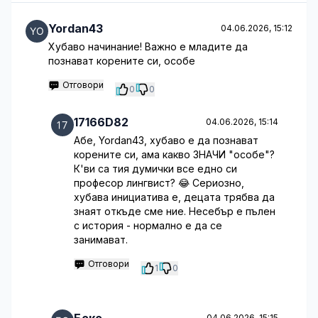
Yordan43
04.06.2026, 15:12
Хубаво начинание! Важно е младите да
познават корените си, особе
Отговори
0
0
17166D82
04.06.2026, 15:14
Абе, Yordan43, хубаво е да познават
корените си, ама какво ЗНАЧИ "особе"?
К'ви са тия думички все едно си
професор лингвист? 😂 Сериозно,
хубава инициатива е, децата трябва да
знаят откъде сме ние. Несебър е пълен
с история - нормално е да се
занимават.
Отговори
1
0
04.06.2026, 15:15