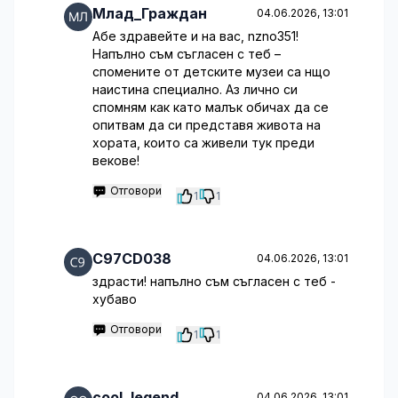
Млад_Граждан
04.06.2026, 13:01
Абе здравейте и на вас, nzno351!
Напълно съм съгласен с теб –
спомените от детските музеи са нщо
наистина специално. Аз лично си
спомням как като малък обичах да се
опитвам да си представя живота на
хората, които са живели тук преди
векове!
Отговори
1
1
C97CD038
04.06.2026, 13:01
здрасти! напълно съм съгласен с теб -
хубаво
Отговори
1
1
cool_legend
04.06.2026, 13:01