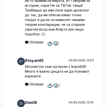
не го правим на вярата, а?! Говорим за
история, хора! Не за TikTok танци!
Трябваше да има поне един археолог
до тях, да им обясни какво точно
гледат и да не си измислят някакви
теории конспирации, че са открили
скрития вход към Агарта или нещо
подобно. 🤷‍♂️
Отговори
1
1
Stoyan45
04.06.2026, 12:53
Абсолютно съм съгласен с knjsn645!
Много е важно децата ни да познават
корените
Отговори
1
0
Dimi18
04.06.2026, 12:54