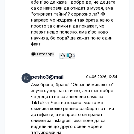
абе к'во да кажа... добре де, че децата
са се накарали да отидат в музея, ама
"откриват тайни"? сериозно ли? 😂
направо ме издразни тая фраза. явно е
просто за снимки и да покажат, че
правят нещо полезно. ама к'во ново
научиха, бе хора? да кажат поне един
факт
Отговори
1
0
pesho3@mail
04.06.2026, 12:54
Ами браво, браво! "Опознай миналото" -
звучи супер патетично, ама пък добре
че децата не са залепени само за
TikTok-а. Честно казано, малко ме
съмнява колко реално разбират от тия
артефакти, а не просто си правят
снимки за Instagram, ама поне да са
видели нещо друго освен море и
татуировки на