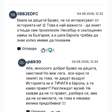
5BB2EDFC
04.06.2026, 12:32
Евала на децата! Браво, че се интересуват от
историята ни! 👏 Това е най-важното - да знаят
откъде сме произлезли. Несебър е скъпоценен
камък за България, а и цяла Европа трябва да
знае колко имаме да покажем.
Отговори
0
0
qldi930
04.06.2026, 12:33
Абе, мноооого добре! Браво на децата,
наистина! Но виж сега... все едно ги
хвалят за това, че дишат въздух!
Историята ни е ТИЧАТА в Европа, а те
какво правят? Разглеждат музей. Не
казвам да не го правят, разбира се, ама
да не си мислите, че това е някаква
велика придобивка! 🤷‍♂️
Отговори