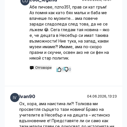
Абе пичове, nzno351, прав си кат гръм!
Аз помня как като бях малък и баба ме
влачеше по музеите… ама повече
заради сладоледа след това, да не се
лъжем 😂. Сега гледам тая новина – яко
е, че децата в Несебър си имат такива
възможности! Ние тука, на запад, какви
музеи имаме?! Имаме, ама по-скоро
празни и скучни, освен ако не си фен на
някой стар политик.
Отговори
1
0
Ivan90
04.06.2026, 13:23
Ох, хора, ама наистина ли?! Толкова ми
просветля сърцето тази новина! Браво на
учителите в Несебър и на децата – истинско
вдъхновение е! Представяте ли си само как
тези млади глави се докосват до историята ни,