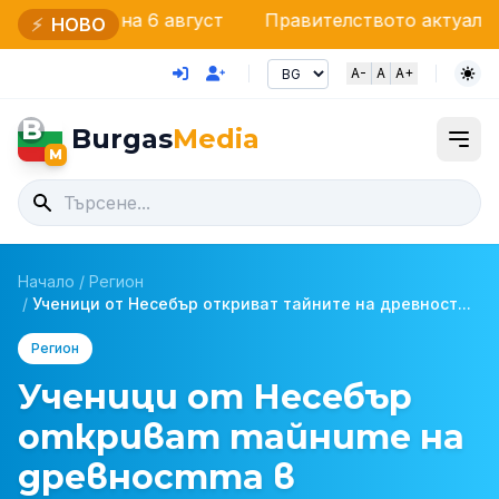
 6 август
Правителството актуализира бюджета за
⚡
НОВО
A-
A
A+
B
Burgas
Media
M
Начало
/
Регион
/
Ученици от Несебър откриват тайните на древност...
Регион
Ученици от Несебър
откриват тайните на
древността в