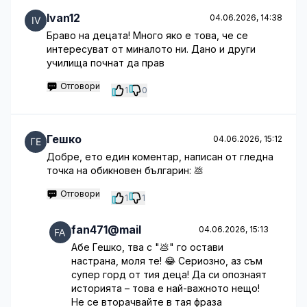
Ivan12
04.06.2026, 14:38
Браво на децата! Много яко е това, че се
интересуват от миналото ни. Дано и други
училища почнат да прав
Отговори
1
0
Гешко
04.06.2026, 15:12
Добре, ето един коментар, написан от гледна
точка на обикновен българин: 💩
Отговори
1
1
fan471@mail
04.06.2026, 15:13
Абе Гешко, тва с "💩" го остави
настрана, моля те! 😂 Сериозно, аз съм
супер горд от тия деца! Да си опознаят
историята – това е най-важното нещо!
Не се вторачвайте в тая фраза