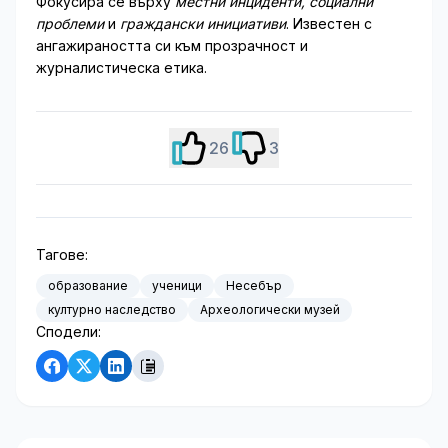
Фокусира се върху
местни инциденти, социални
проблеми
и
граждански инициативи
. Известен с
ангажираността си към прозрачност и
журналистическа етика.
26
3
Тагове:
образование
ученици
Несебър
културно наследство
Археологически музей
Сподели: