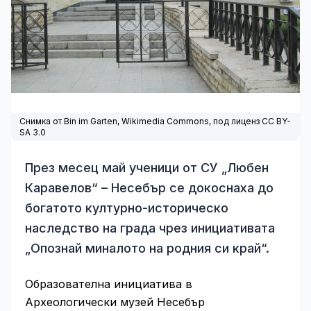
Снимка от Bin im Garten,
Wikimedia Commons
, под лиценз CC BY-
SA 3.0
През месец май ученици от СУ „Любен
Каравелов“ – Несебър се докоснаха до
богатото културно-историческо
наследство на града чрез инициативата
„Опознай миналото на родния си край“.
Образователна инициатива в
Археологически музей Несебър