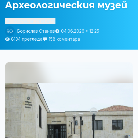
Археологическия музей
Изслушай статията
Борислав Станев
04.06.2026 • 12:25
8134 прегледа
158 коментара