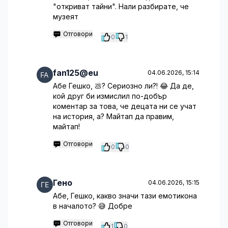
"откриват тайни". Нали разбирате, че
музеят
Отговори
0
1
fan125@eu
04.06.2026, 15:14
Абе Гешко, 💩? Сериозно ли?! 😂 Да де,
кой друг би измислил по-добър
коментар за това, че децата ни се учат
на история, а? Майтап да правим,
майтап!
Отговори
0
0
Гено
04.06.2026, 15:15
Абе, Гешко, какво значи тази емотикона
в началото? 😅 Добре
Отговори
1
0