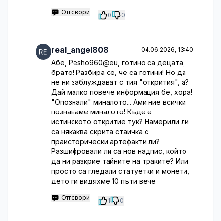
Отговори
0
0
real_angel808
04.06.2026, 13:40
Абе, Pesho960@eu, готино са децата,
брато! Разбира се, че са готини! Но да
не ни заблуждават с тия "открития", а?
Дай малко повече информация бе, хора!
"Опознали" миналото... Ами ние всички
познаваме миналото! Къде е
истинското откритие тук? Намерили ли
са някаква скрита стаичка с
праисторически артефакти ли?
Разшифровали ли са нов надпис, който
да ни разкрие тайните на траките? Или
просто са гледали статуетки и монети,
дето ги видяхме 10 пъти вече
Отговори
1
0