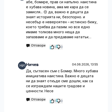
абе, бомире, прав си напълно. наистина
е хубава новина, ама ме кара да се
замисля... 😔 да, важно е децата да
знаят историята ни, безспорно. и
несебър е невероятен – истинско бижу,
което трябва да пазим. но все едно
имаме толкова много неща да
запазваме и да предаваме нататък…
Отговори
1
0
Ничев
04.06.2026, 13:55
Да, съгласен съм с Бомир. Много хубава
инициатива наистина. Важно е децата
ни да знаят откъде сме дошли, как са
се изграждали нашите градове и
ценности. Несе
Отговори
1
0