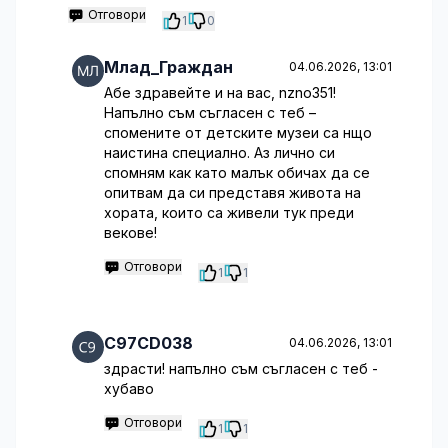
Отговори
1
0
Млад_Граждан
04.06.2026, 13:01
Абе здравейте и на вас, nzno351!
Напълно съм съгласен с теб –
спомените от детските музеи са нщо
наистина специално. Аз лично си
спомням как като малък обичах да се
опитвам да си представя живота на
хората, които са живели тук преди
векове!
Отговори
1
1
C97CD038
04.06.2026, 13:01
здрасти! напълно съм съгласен с теб -
хубаво
Отговори
1
1