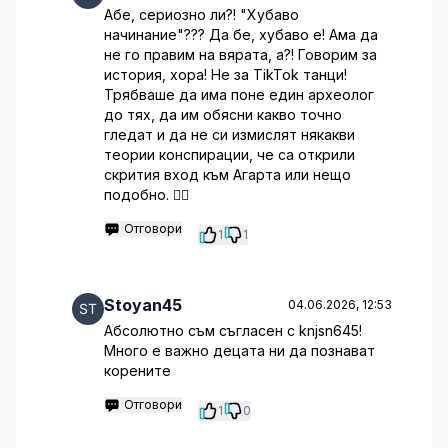
Абе, сериозно ли?! "Хубаво
начинание"??? Да бе, хубаво е! Ама да
не го правим на вярата, а?! Говорим за
история, хора! Не за TikTok танци!
Трябваше да има поне един археолог
до тях, да им обясни какво точно
гледат и да не си измислят някакви
теории конспирации, че са открили
скрития вход към Агарта или нещо
подобно. 🤷‍♂️
Отговори
1
1
Stoyan45
04.06.2026, 12:53
Абсолютно съм съгласен с knjsn645!
Много е важно децата ни да познават
корените
Отговори
1
0