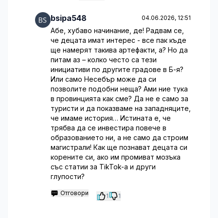
bsipa548
04.06.2026, 12:51
Абе, хубаво начинание, де! Радвам се,
че децата имат интерес - все пак къде
ще намерят такива артефакти, а? Но да
питам аз – колко често са тези
инициативи по другите градове в Б-я?
Или само Несебър може да си
позволите подобни неща? Ами ние тука
в провинцията как сме? Да не е само за
туристи и да показваме на западняците,
че имаме история… Истината е, че
трябва да се инвестира повече в
образованието ни, а не само да строим
магистрали! Как ще познават децата си
корените си, ако им промиват мозъка
със статии за TikTok-а и други
глупости?
Отговори
1
1