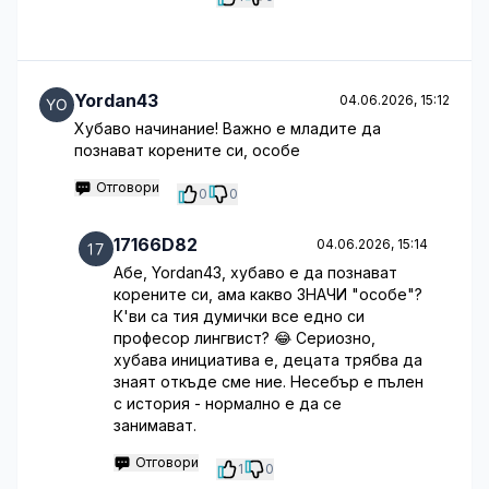
Yordan43
04.06.2026, 15:12
Хубаво начинание! Важно е младите да
познават корените си, особе
Отговори
0
0
17166D82
04.06.2026, 15:14
Абе, Yordan43, хубаво е да познават
корените си, ама какво ЗНАЧИ "особе"?
К'ви са тия думички все едно си
професор лингвист? 😂 Сериозно,
хубава инициатива е, децата трябва да
знаят откъде сме ние. Несебър е пълен
с история - нормално е да се
занимават.
Отговори
1
0