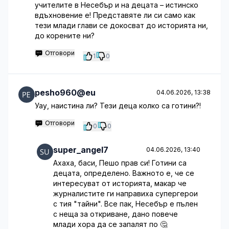
учителите в Несебър и на децата – истинско
вдъхновение е! Представяте ли си само как
тези млади глави се докосват до историята ни,
до корените ни?
Отговори
1
0
pesho960@eu
04.06.2026, 13:38
Уау, наистина ли? Тези деца колко са готини?!
Отговори
0
0
super_angel7
04.06.2026, 13:40
Ахаха, баси, Пешо прав си! Готини са
децата, определено. Важното е, че се
интересуват от историята, макар че
журналистите ги направиха супергерои
с тия "тайни". Все пак, Несебър е пълен
с неща за откриване, дано повече
млади хора да се запалят по 🤔