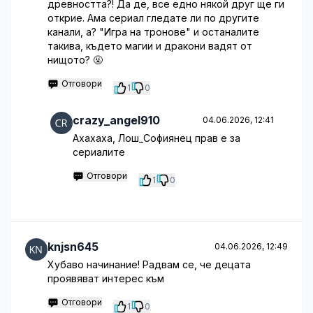
древността?! Да де, все едно някой друг ще ги
открие. Ама сериал гледате ли по другите
канали, а? "Игра на тронове" и останалите
такива, където магии и дракони вадят от
нищото? 🤬
Отговори
1
0
crazy_angel910
04.06.2026, 12:41
Ахахаха, Лош_Софиянец прав е за
сериалите
Отговори
1
0
knjsn645
04.06.2026, 12:49
Хубаво начинание! Радвам се, че децата
проявяват интерес към
Отговори
1
0