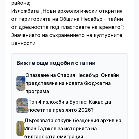
района;
Изложбата „Нови археологически открития
от територията на Община Несебър – тайни
от древността под пластовете на времето“;
Значението на съхранението на културните
ценности.
Вижте още подобни статии
Опазване на Стария Несебър: Онлайн
представяне на новата бюджетна
програма
Топ 4 изложби в Бургас: Какво да
посетите през лято 2026?
Държавата откупи безценния архив на
Иван Гаджев за историята на
българската емиграция