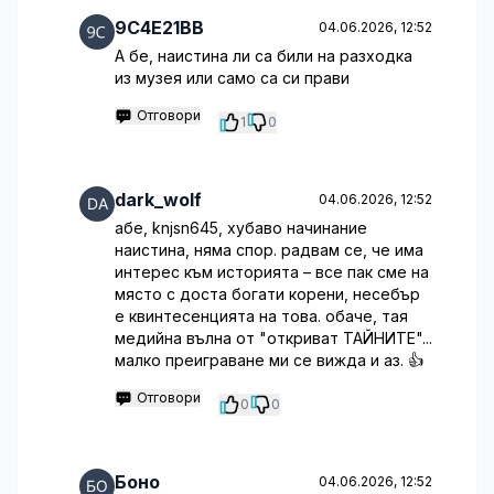
9C4E21BB
04.06.2026, 12:52
А бе, наистина ли са били на разходка
из музея или само са си прави
Отговори
1
0
dark_wolf
04.06.2026, 12:52
абе, knjsn645, хубаво начинание
наистина, няма спор. радвам се, че има
интерес към историята – все пак сме на
място с доста богати корени, несебър
е квинтесенцията на това. обаче, тая
медийна вълна от "откриват ТАЙНИТЕ"...
малко преиграване ми се вижда и аз. 👍
Отговори
0
0
Боно
04.06.2026, 12:52