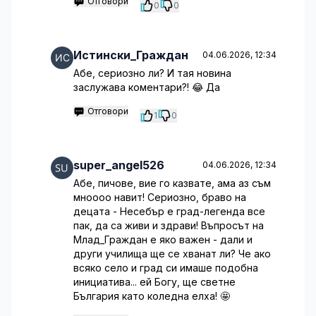
Отговори
0
0
Истински_Граждан
04.06.2026, 12:34
Абе, сериозно ли? И тая новина
заслужава коментари?! 😂 Да
Отговори
1
0
super_angel526
04.06.2026, 12:34
Абе, пичове, вие го казвате, ама аз съм
мноооо навит! Сериозно, браво на
децата - Несебър е град-легенда все
пак, да са живи и здрави! Въпросът на
Млад_Граждан е яко важен - дали и
други училища ще се хванат ли? Че ако
всяко село и град си имаше подобна
инициатива... ей Богу, ще светне
България като коледна елха! 🤩