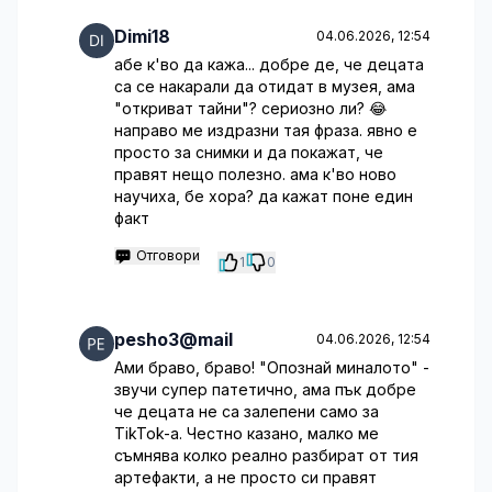
Dimi18
04.06.2026, 12:54
абе к'во да кажа... добре де, че децата
са се накарали да отидат в музея, ама
"откриват тайни"? сериозно ли? 😂
направо ме издразни тая фраза. явно е
просто за снимки и да покажат, че
правят нещо полезно. ама к'во ново
научиха, бе хора? да кажат поне един
факт
Отговори
1
0
pesho3@mail
04.06.2026, 12:54
Ами браво, браво! "Опознай миналото" -
звучи супер патетично, ама пък добре
че децата не са залепени само за
TikTok-а. Честно казано, малко ме
съмнява колко реално разбират от тия
артефакти, а не просто си правят