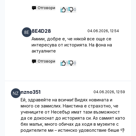
Отговори
1
0
8E4D28
04.06.2026, 12:54
Амиии, добре е, че някой все още се
интересува от историята. На фона на
актуалните
Отговори
1
0
nzno351
04.06.2026, 12:59
Ей, здравейте на всички! Видях новината и
много се замислих. Наистина е страхотно, че
учениците от Несебър имат тази възможност
да се докоснат до историята си. Аз самият като
бях малък, много обичах да ходя в музеите с
родителите ми – истинско удоволствие беше 👎