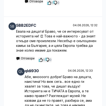
Отговори
1
0
5BB2EDFC
04.06.2026, 12:32
Евала на децата! Браво, че се интересуват от
историята ни! 👏 Това е най-важното - да знаят
откъде сме произлезли. Несебър е скъпоценен
камък за България, а и цяла Европа трябва да
знае колко имаме да покажем.
Отговори
0
0
qldi930
04.06.2026, 12:33
Абе, мноооого добре! Браво на децата,
наистина! Но виж сега... все едно ги
хвалят за това, че дишат въздух!
Историята ни е ТИЧАТА в Европа, а те
какво правят? Разглеждат музей. Не
казвам да не го правят, разбира се, ама
да не си мислите, че това е някаква