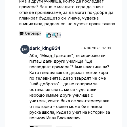
има и други училища, които да последват
примера? Важно е младите хора да знаят
откъде произлизаме, за да могат по-добре да
планират бъдещето си. Иначе, чудесна
инициатива, радвам се, че музеят прави такива
Отговори
1
0
dark_king934
04.06.2026, 12:33
Абе, "Млад_Граждан", ти сериозно ли
питаш дали други училища "ще
последват примера"? Ама наистина ли?
Като гледам как се държат някои хора
по телевизията, дето твърдят че сме
"най-доброто"... да не говорим за
останалия свят... ми се чудя дали
изобщо имаме други училища с
учители, които биха се заинтересували
от история – освен може би в някоя
руска школа, където учат на истории за
великия Иван Василиевич