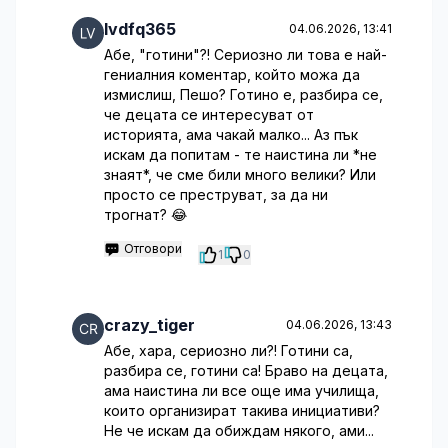
lvdfq365
04.06.2026, 13:41
Абе, "готини"?! Сериозно ли това е най-
гениалния коментар, който можа да
измислиш, Пешо? Готино е, разбира се,
че децата се интересуват от
историята, ама чакай малко... Аз пък
искам да попитам - те наистина ли *не
знаят*, че сме били много велики? Или
просто се преструват, за да ни
трогнат? 😂
Отговори
1
0
crazy_tiger
04.06.2026, 13:43
Абе, хара, сериозно ли?! Готини са,
разбира се, готини са! Браво на децата,
ама наистина ли все още има училища,
които организират такива инициативи?
Не че искам да обиждам някого, ами...