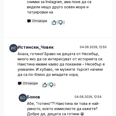
снимки за Instagram, ама поне да са
видели нещо друго освен море и
татуировки на
Отговори
1
0
Истински_Човек
04.06.2026, 12:50
Ахаха, готино! Браво на децата от Несебър,
много яко да се интересуват от историята си.
Наистина имаме какво да покажем – Несебър е
уникален. И хубаво, че музеите търсят начини
да са по-близо до младите хора,
Отговори
1
0
Бонов
04.06.2026, 12:54
Абе, "готино"?! Наистина ли това е най-
умното, което измислихте да кажете?
Добре де, децата са готини 😁