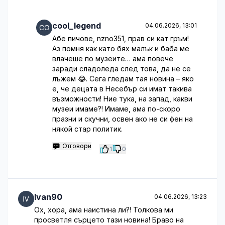
cool_legend
04.06.2026, 13:01
Абе пичове, nzno351, прав си кат гръм!
Аз помня как като бях малък и баба ме
влачеше по музеите… ама повече
заради сладоледа след това, да не се
лъжем 😂. Сега гледам тая новина – яко
е, че децата в Несебър си имат такива
възможности! Ние тука, на запад, какви
музеи имаме?! Имаме, ама по-скоро
празни и скучни, освен ако не си фен на
някой стар политик.
Отговори
1
0
Ivan90
04.06.2026, 13:23
Ох, хора, ама наистина ли?! Толкова ми
просветля сърцето тази новина! Браво на