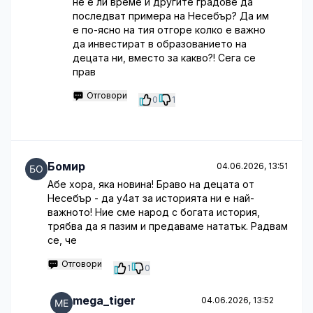
не е ли време и другите градове да
последват примера на Несебър? Да им
е по-ясно на тия отгоре колко е важно
да инвестират в образованието на
децата ни, вместо за какво?! Сега се
прав
Отговори
0
1
Бомир
04.06.2026, 13:51
Абе хора, яка новина! Браво на децата от
Несебър - да у4ат за историята ни е най-
важното! Ние сме народ с богата история,
трябва да я пазим и предаваме нататък. Радвам
се, че
Отговори
1
0
mega_tiger
04.06.2026, 13:52