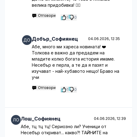
велика придобивка! 🤷‍♂️
Отговори
1
0
Добър_Софиянец
04.06.2026, 12:35
Абе, много ми хареса новината! ❤️
Толкова е важно да предадем на
младите колко богата история имаме.
Несебър е перла, а те да я пазят и
изучават - най-хубавото нещо! Браво на
учи
Отговори
1
0
Лош_Софиянец
04.06.2026, 12:39
Абе, тц тц тц! Сериозно ли? Ученици от
Несебър откриват... какво?! ТАЙНИТЕ на