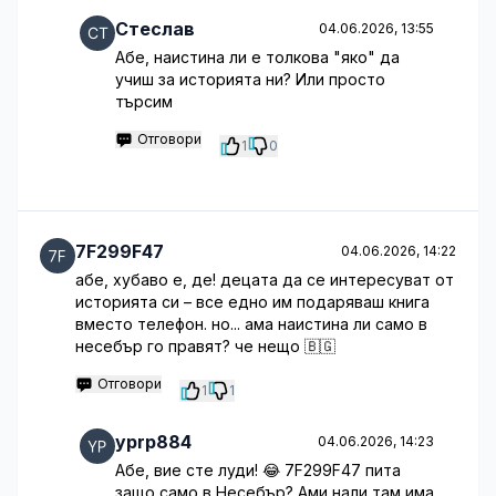
Стеслав
04.06.2026, 13:55
Абе, наистина ли е толкова "яко" да
учиш за историята ни? Или просто
търсим
Отговори
1
0
7F299F47
04.06.2026, 14:22
абе, хубаво е, де! децата да се интересуват от
историята си – все едно им подаряваш книга
вместо телефон. но... ама наистина ли само в
несебър го правят? че нещо 🇧🇬
Отговори
1
1
yprp884
04.06.2026, 14:23
Абе, вие сте луди! 😂 7F299F47 пита
защо само в Несебър? Ами нали там има