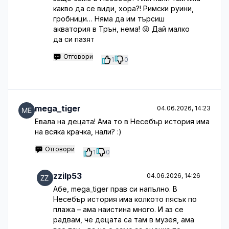
какво да се види, хора?! Римски руини,
гробници… Няма да им търсиш
акватория в Трън, нема! 😜 Дай малко
да си пазят
Отговори
1
0
mega_tiger
04.06.2026, 14:23
Евала на децата! Ама то в Несебър история има
на всяка крачка, нали? :)
Отговори
1
0
zzilp53
04.06.2026, 14:26
Абе, mega_tiger прав си напълно. В
Несебър история има колкото пясък по
плажа – ама наистина много. И аз се
радвам, че децата са там в музея, ама