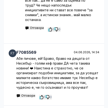
все пак... да не е само за оценка по
труд? Че нещо напоследък
инициативите ни стават все повече "за
снимки", а истински знания... май малко
останаха.
Отговори
1
0
F7085569
04.06.2026, 14:34
Абе пичове, ей! Браво, браво на децата от
Несебър - голям кеф прави ДА чета такива
новини! ❤️ Наистина е страхотно, че се
организират подобни инициативи, за да усещат
малките какво богатство имаме тук. Несебър е
историческа съкровищница, ама все пак,
чудесно е, че го осъзнават и го проучват!
Отговори
1
0