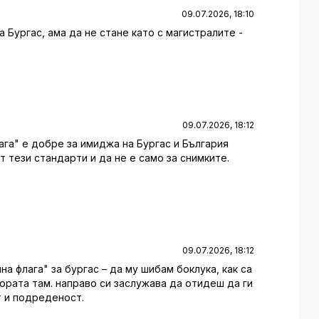
09.07.2026, 18:10
а Бургас, ама да не стане като с магистралите -
09.07.2026, 18:12
лага" е добре за имиджа на Бургас и България
 тези стандарти и да не е само за снимките.
09.07.2026, 18:12
ина флага" за бургас – да му шибам боклука, как са
хората там. направо си заслужава да отидеш да ги
т и подреденост.