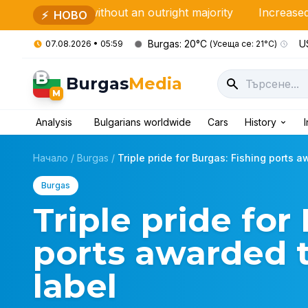
ft without an outright majority
Increased checks by th
⚡
НОВО
Burgas: 20°C
US
07.08.2026 • 05:59
(Усеща се: 21°C)
B
Burgas
Media
M
Analysis
Bulgarians worldwide
Cars
History
Начало
/
Burgas
/
Triple pride for Burgas: Fishing ports a
Burgas
Triple pride for
ports awarded t
label