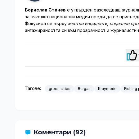
Борислав Станев
е утвърден разследващ журналис
за няколко национални медии преди да се присъеди
Фокусира се върху
местни инциденти, социални пр
ангажираността си към прозрачност и журналистич
Тагове:
green cities
Burgas
Kraymorie
Fishing 
Коментари (92)