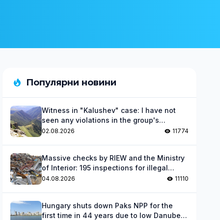
Популярни новини
Witness in "Kalushev" case: I have not
seen any violations in the group's
activities
02.08.2026
11774
Massive checks by RIEW and the Ministry
of Interior: 195 inspections for illegal
waste
04.08.2026
11110
Hungary shuts down Paks NPP for the
first time in 44 years due to low Danube