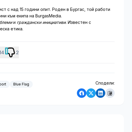
т с над 15 години опит. Роден в Бургас, той работи
ни към екипа на BurgasMedia.
облеми
и
граждански инициативи
. Известен с
еска етика.
14
2
Сподели:
port
Blue Flag