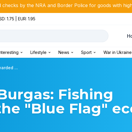
e NRA and Border Police for goods with high fiscal risk
D: 1.75 | EUR: 1.95
Н
Interesting
Lifestyle
News
Sport
War in Ukraine
warded ...
 Burgas: Fishing
he "Blue Flag" ec