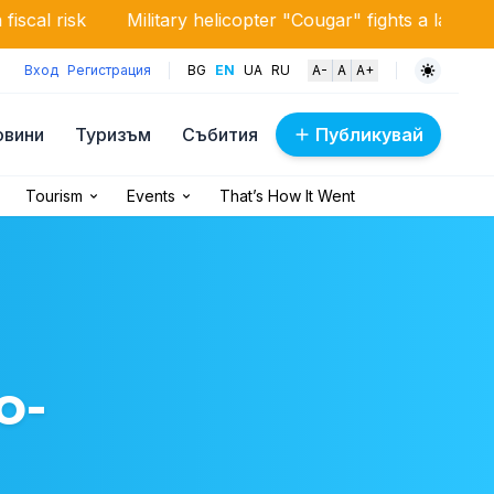
Military helicopter "Cougar" fights a large-scale fire nea
Вход
Регистрация
BG
EN
UA
RU
A-
A
A+
овини
Туризъм
Събития
Публикувай
Tourism
Events
That’s How It Went
o-