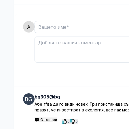
bg305@bg
Абе т'ва да го види човек! Три пристанища съ
правят, че инвестират в екология, все пак м
Отговори
0
0