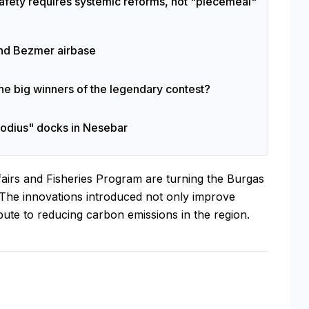
afety requires systemic reforms, not "piecemeal"
 and Bezmer airbase
e big winners of the legendary contest?
thodius" docks in Nesebar
airs and Fisheries Program are turning the Burgas
 The innovations introduced not only improve
ibute to reducing carbon emissions in the region.