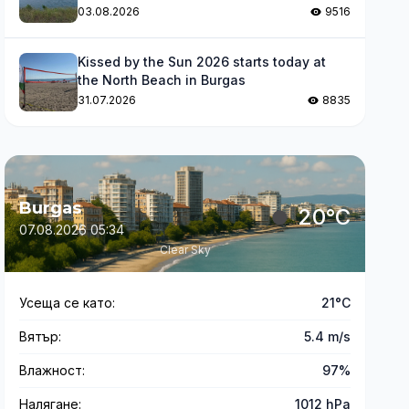
levels
03.08.2026
9516
Kissed by the Sun 2026 starts today at
the North Beach in Burgas
31.07.2026
8835
Burgas
20°C
07.08.2026 05:34
Clear Sky
Усеща се като:
21°C
Вятър:
5.4 m/s
Влажност:
97%
Налягане:
1012 hPa