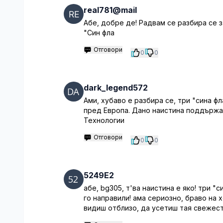
real781@mail
Абе, добре де! Радвам се разбира се з
"Син фла
Отговори
0
0
dark_legend572
Ами, хубаво е разбира се, три "сина ф
пред Европа. Дано наистина поддържат
Технологии
Отговори
0
0
5249E2
абе, bg305, т'ва наистина е яко! три "с
го направили! ама сериозно, браво на 
видиш отблизо, да усетиш тая свежес