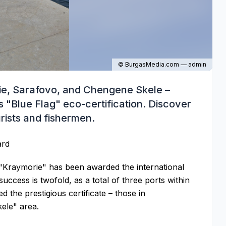
© BurgasMedia.com — admin
rie, Sarafovo, and Chengene Skele –
 "Blue Flag" eco-certification. Discover
rists and fishermen.
ard
 "Kraymorie" has been awarded the international
uccess is twofold, as a total of three ports within
d the prestigious certificate – those in
ele" area.