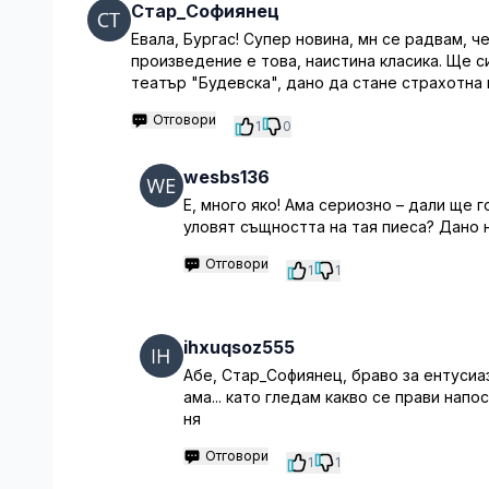
Стар_Софиянец
Евала, Бургас! Супер новина, мн се радвам, ч
произведение е това, наистина класика. Ще си
театър "Будевска", дано да стане страхотна 
Отговори
1
0
wesbs136
Е, много яко! Ама сериозно – дали ще 
уловят същността на тая пиеса? Дано 
Отговори
1
1
ihxuqsoz555
Абе, Стар_Софиянец, браво за ентусиазм
ама... като гледам какво се прави напо
ня
Отговори
1
1