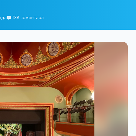
еда
138 коментара