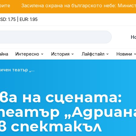
на охрана на българското небе: Министър Стоянов об
SD: 1.75 | EUR: 1.95
Н
айна
Интересно
История
Лайфстайл
Новини
чен театър „...
ва на сцената:
театър „Адриан
ов спектакъл