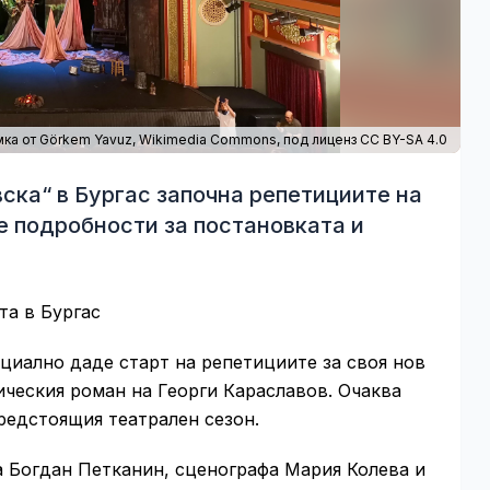
ка от Görkem Yavuz,
Wikimedia Commons
, под лиценз CC BY-SA 4.0
ка“ в Бургас започна репетициите на
е подробности за постановката и
та в Бургас
циално даде старт на репетициите за своя нов
ическия роман на Георги Караславов. Очаква
предстоящия театрален сезон.
 Богдан Петканин, сценографа Мария Колева и