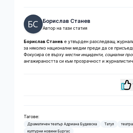
Борислав Станев
Автор на тази статия
Борислав Станев
е утвърден разследващ журналис
за няколко национални медии преди да се присъеди
Фокусира се върху
местни инциденти, социални пр
ангажираността си към прозрачност и журналистич
Тагове:
Драматичен театър Адриана Будевска
Татул
театра
културни новини Бургас