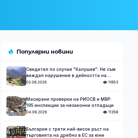
Популярни новини
Свидетел по случая "Калушев": Не съм
виждал нарушения в дейността на
групата
02.08.2026
11853
Масирани проверки на РИОСВ и МВР:
195 инспекции за незаконни отпадъци
04.08.2026
11358
България с трети най-висок ръст на
търговията на дребно в ЕС за юни