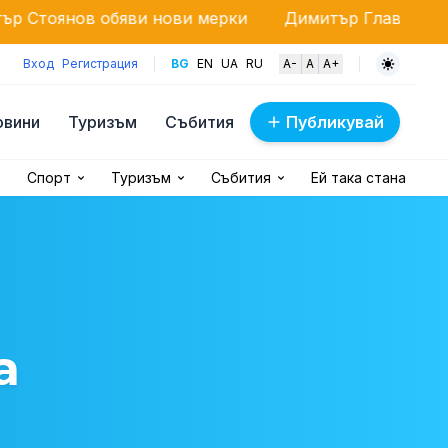
яви нови мерки
Димитър Главчев се оттегля от од
Вход
Регистрация
BG
EN
UA
RU
A-
A
A+
овини
Туризъм
Събития
Публикувай
Спорт
Туризъм
Събития
Ей така стана
а