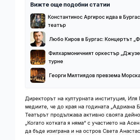
Вижте още подобни статии
Константинос Аргирос идва в Бургас
театър
Любо Киров в Бургас: Концертът „
Филхармоничният оркестър „Джузеп
турне
Георги Милтиядов превзема Морска
Директорът на културната институция, Иля 
медиите, че до края на годината „Адриана 
Театърът продължава активно своята дейно
„Когато котката я няма“ с участието на Асе
да бъде изиграна и на остров Света Анастас