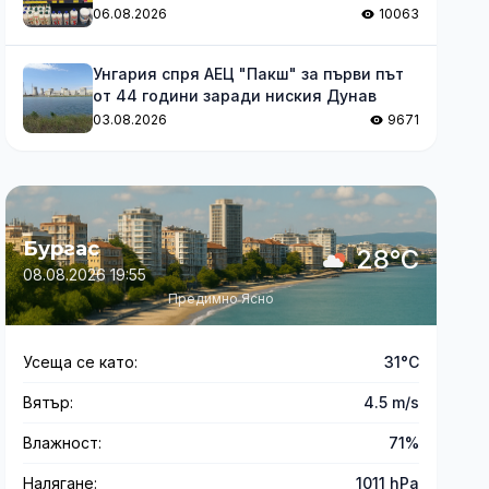
06.08.2026
10063
Унгария спря АЕЦ "Пакш" за първи път
от 44 години заради ниския Дунав
03.08.2026
9671
Бургас
28°C
08.08.2026 19:55
Предимно Ясно
Усеща се като:
31°C
Вятър:
4.5 m/s
Влажност:
71%
Налягане:
1011 hPa