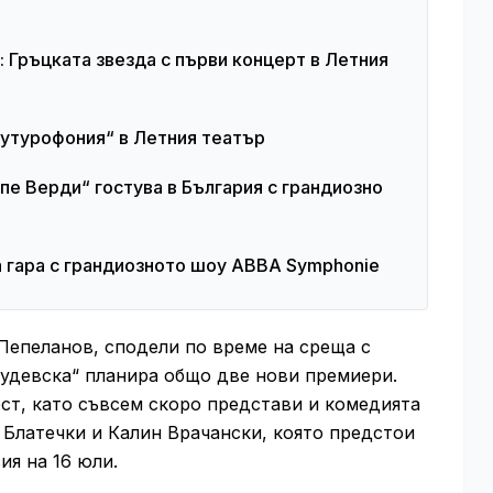
: Гръцката звезда с първи концерт в Летния
Футурофония“ в Летния театър
е Верди“ гостува в България с грандиозно
 гара с грандиозното шоу ABBA Symphonie
Пепеланов, сподели по време на среща с
Будевска“ планира общо две нови премиери.
ст, като съвсем скоро представи и комедията
н Блатечки и Калин Врачански, която предстои
ия на 16 юли.