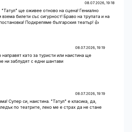
08.07.2026, 19:18
е "Татул" ще оживее отново на сцена! Гениално
 взема билети със сигурност! Браво на трупата и на
постановка! Подкрепяме българския театър! 👍
08.07.2026, 19:19
го направят като за туристи или наистина ще
не ни заблудят с едни шантави
08.07.2026, 19:19
а! Супер си, наистина. "Татул" е класика, да,
следък по театрите, леко ме е страх да не стане