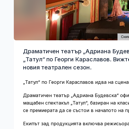
Сним
Драматичен театър „Адриана Будевс
„Татул“ по Георги Караславов. Вижт
новия театрален сезон.
„Татул“ по Георги Караславов идва на сцена
Драматичен театър „Адриана Будевска“ офи
мащабен спектакъл „Татул“, базиран на клас
се премиерата да се състои в началото на 
Екипът зад продукцията включва режисьора