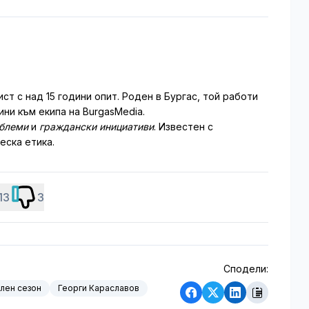
т с над 15 години опит. Роден в Бургас, той работи
ни към екипа на BurgasMedia.
облеми
и
граждански инициативи
. Известен с
еска етика.
13
3
Сподели:
лен сезон
Георги Караславов