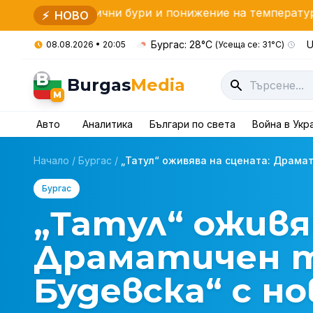
евични бури и понижение на температурите
Засиле
⚡
НОВО
Бургас: 28°C
U
08.08.2026 • 20:05
(Усеща се: 31°C)
B
Burgas
Media
M
Авто
Аналитика
Българи по света
Война в Укр
Начало
/
Бургас
/
„Татул“ оживява на сцената: Драмати
Бургас
„Татул“ оживя
Драматичен 
Будевска“ с н