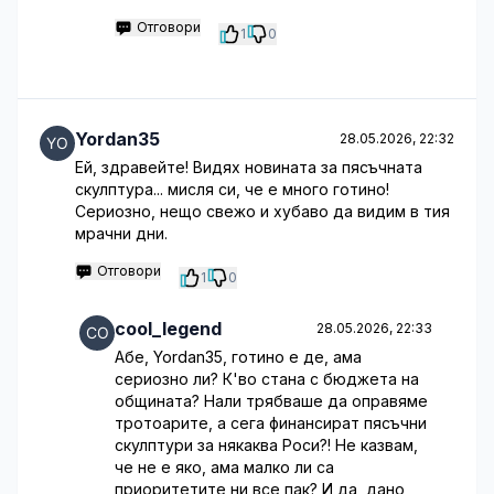
Отговори
1
0
Yordan35
28.05.2026, 22:32
Ей, здравейте! Видях новината за пясъчната
скулптура... мисля си, че е много готино!
Сериозно, нещо свежо и хубаво да видим в тия
мрачни дни.
Отговори
1
0
cool_legend
28.05.2026, 22:33
Абе, Yordan35, готино е де, ама
сериозно ли? К'во стана с бюджета на
общината? Нали трябваше да оправяме
тротоарите, а сега финансират пясъчни
скулптури за някаква Роси?! Не казвам,
че не е яко, ама малко ли са
приоритетите ни все пак? И да, дано