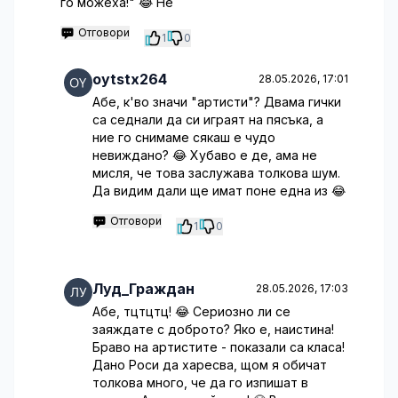
го можеха!" 😂 Не
Отговори
1
0
oytstx264
28.05.2026, 17:01
Абе, к'во значи "артисти"? Двама гички
са седнали да си играят на пясъка, а
ние го снимаме сякаш е чудо
невиждано? 😂 Хубаво е де, ама не
мисля, че това заслужава толкова шум.
Да видим дали ще имат поне една из 😂
Отговори
1
0
Луд_Граждан
28.05.2026, 17:03
Абе, тцтцтц! 😂 Сериозно ли се
заяждате с доброто? Яко е, наистина!
Браво на артистите - показали са класа!
Дано Роси да харесва, щом я обичат
толкова много, че да го изпишат в