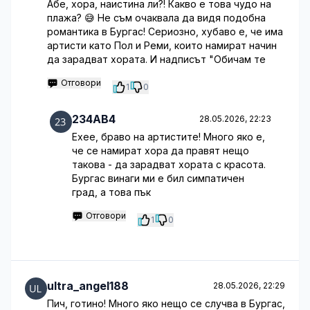
Абе, хора, наистина ли?! Какво е това чудо на
плажа? 😅 Не съм очаквала да видя подобна
романтика в Бургас! Сериозно, хубаво е, че има
артисти като Пол и Реми, които намират начин
да зарадват хората. И надписът "Обичам те
Отговори
1
0
234AB4
28.05.2026, 22:23
Ехее, браво на артистите! Много яко е,
че се намират хора да правят нещо
такова - да зарадват хората с красота.
Бургас винаги ми е бил симпатичен
град, а това пък
Отговори
1
0
ultra_angel188
28.05.2026, 22:29
Пич, готино! Много яко нещо се случва в Бургас,