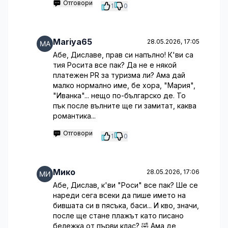
Отговори
1
0
Mariya65
28.05.2026, 17:05
Абе, Диславе, прав си напълно! К'ви са
тия Росита все пак? Да не е някой
платежен PR за туризма ли? Ама дай
малко нормално име, бе хора, "Мария",
"Иванка"... нещо по-българско де. То
пък после вълните ще ги замитат, каква
романтика...
Отговори
1
0
Мико
28.05.2026, 17:06
Абе, Дислав, к'ви "Роси" все пак? Ше се
нареди сега всеки да пише името на
бившата си в пясъка, баси... И кво, значи,
после ще стане плажът като писано
бележка от първи клас? 🤣 Ама де,