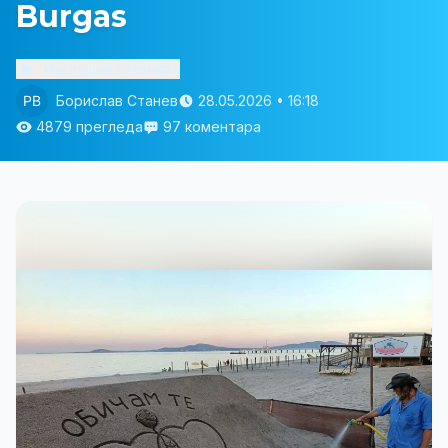
Burgas
Изслушай статията
Борислав Станев
28.05.2026 • 16:18
4879 прегледа
97 коментара