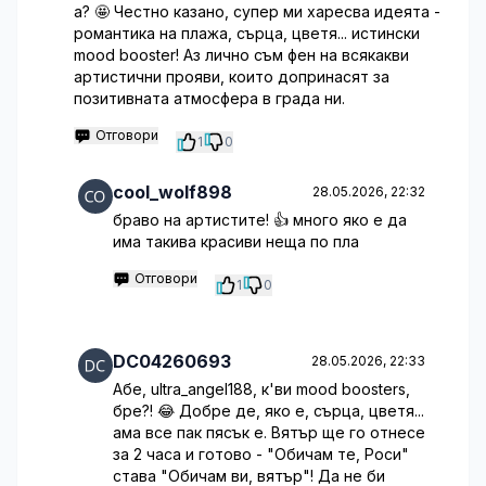
а? 🤩 Честно казано, супер ми харесва идеята -
романтика на плажа, сърца, цветя... истински
mood booster! Аз лично съм фен на всякакви
артистични прояви, които допринасят за
позитивната атмосфера в града ни.
Отговори
1
0
cool_wolf898
28.05.2026, 22:32
браво на артистите! 👍 много яко е да
има такива красиви неща по пла
Отговори
1
0
DC04260693
28.05.2026, 22:33
Абе, ultra_angel188, к'ви mood boosters,
бре?! 😂 Добре де, яко е, сърца, цветя...
ама все пак пясък е. Вятър ще го отнесе
за 2 часа и готово - "Обичам те, Роси"
става "Обичам ви, вятър"! Да не би