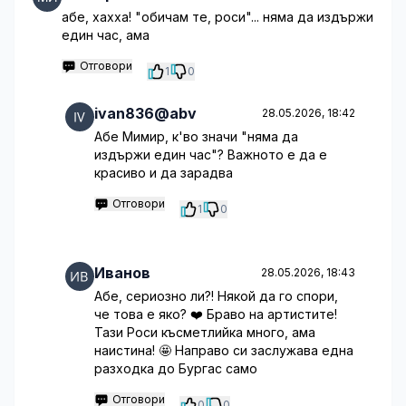
абе, хахха! "обичам те, роси"... няма да издържи
един час, ама
Отговори
1
0
ivan836@abv
28.05.2026, 18:42
Абе Мимир, к'во значи "няма да
издържи един час"? Важното е да е
красиво и да зарадва
Отговори
1
0
Иванов
28.05.2026, 18:43
Абе, сериозно ли?! Някой да го спори,
че това е яко? ❤️ Браво на артистите!
Тази Роси късметлийка много, ама
наистина! 🤩 Направо си заслужава една
разходка до Бургас само
Отговори
0
0