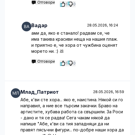
Отговори
1
0
Вадар
28.05.2026, 16:24
ами да, яко е станало! радвам се, че
има такива красиви неща на нашия плаж.
и приятно е, че хора от чужбина оценят
морето ни. :) 💩
Отговори
1
0
Млад_Патриот
28.05.2026, 16:59
Абе, к'ви сте хора... яко е, наистина. Някой си го
направил, а ние все търсим закачки. Браво на
артистите, хубава работа са свършили. За Роси
- дано и тя се радва! Сега чакам някой да
напише "Абе, к'ви са тия западняци да ни
правят пясъчни фигури... по-добре наши хора да