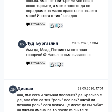
пясъка. Аман от хейтъри! 😤 Все нещо
лошо търсите, а може просто да се
порадваме на малко красота по нашето
море! И стига с тия "западня
Отговори
1
0
Луд_Бургазлия
28.05.2026, 17:04
Ами да, Млад_Патриот много прав
говориш! 😂 Напълно съм съгласен с
Отговори
0
0
Дислав
28.05.2026, 17:01
ааа, пък сега и пясъчни послания? да, красиво е
де, ама к'ви са тия "роси" все пак? някой ли
познава роси? сега всички ще искат да им пи6ат
на пясъка имена. па то после вълните ги