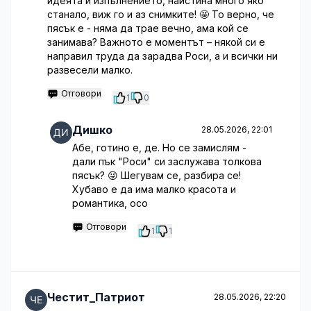
идеята и изпълнението, наистина много яко
станало, виж го и аз снимките! 🤩 То верно, че
пясък е - няма да трае вечно, ама кой се
занимава? Важното е моментът – някой си е
направил труда да зарадва Роси, а и всички ни
развесели малко.
Отговори
1
0
Дишко
28.05.2026, 22:01
Абе, готино е, де. Но се замислям -
дали пък "Роси" си заслужава толкова
пясък? 😜 Шегувам се, разбира се!
Хубаво е да има малко красота и
романтика, осо
Отговори
1
1
Честит_Патриот
28.05.2026, 22:20