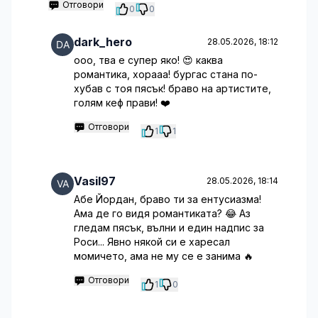
Отговори
0
0
dark_hero
28.05.2026, 18:12
ооо, тва е супер яко! 😍 каква
романтика, хорааа! бургас стана по-
хубав с тоя пясък! браво на артистите,
голям кеф прави! ❤️
Отговори
1
1
Vasil97
28.05.2026, 18:14
Абе Йордан, браво ти за ентусиазма!
Ама де го видя романтиката? 😂 Аз
гледам пясък, вълни и един надпис за
Роси... Явно някой си е харесал
момичето, ама не му се е занима 🔥
Отговори
1
0