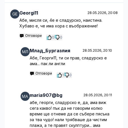
Georgi11
28.05.2026, 20:08
Абе, мисля си, 4е е сладурско, наистина.
Хубаво е, че има хора с въображение!
Отговори
0
0
Млад_Бургазлия
28.05.2026, 20:10
Абе, Георги11, ти си прав, сладурско е
ама... пак ли англи
Отговори
1
0
maria907@bg
28.05.2026, 20:11
абе, георги, сладурско е, да, ама виж
сега какво! пък да не говорим колко
време ще отнеме да се събере пясъка
за тва чудо! нали трябваше да чистим
плажа, а те правят скулптури... ама