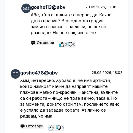
gosho113@abv
28.05.2026, 18:06
Абе, т'ва с вълните е верно, да. Какво
да го правиш? Все едно да градиш
замък от пясък - знаеш си, че ще се
разпадне. Но все пак, яко е, че
Отговори
0
0
gosho478@abv
28.05.2026, 18:02
Хмм, интересно. Хубаво е, че има артисти,
които намират начин да направят нашите
плажове малко по-красиви. Наистина, вълните
са си работа – нищо не трае вечно, така е. Но
за момента, докато стои там, посланието явно
е успяло да зарадва хората. Аз лично се
радвам, че има
Отговори
1
0