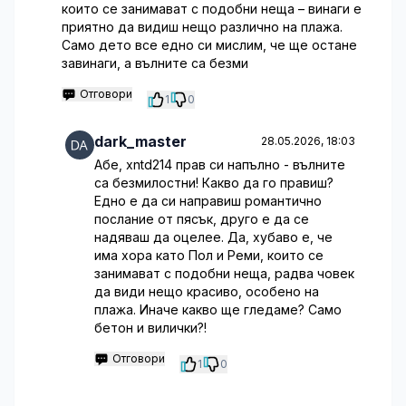
които се занимават с подобни неща – винаги е
приятно да видиш нещо различно на плажа.
Само дето все едно си мислим, че ще остане
завинаги, а вълните са безми
Отговори
1
0
dark_master
28.05.2026, 18:03
Абе, xntd214 прав си напълно - вълните
са безмилостни! Какво да го правиш?
Едно е да си направиш романтично
послание от пясък, друго е да се
надяваш да оцелее. Да, хубаво е, че
има хора като Пол и Реми, които се
занимават с подобни неща, радва човек
да види нещо красиво, особено на
плажа. Иначе какво ще гледаме? Само
бетон и вилички?!
Отговори
1
0