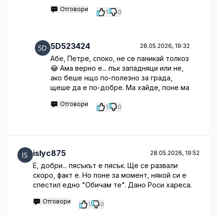
Отговори
1
0
5D523424
28.05.2026, 19:32
Абе, Петре, споко, не се паникай толкоз
😂 Ама верно е... пък западняци или не,
ако беше нщо по-полезно за града,
щеше да е по-добре. Ма хайде, поне ма
Отговори
1
0
islyc875
28.05.2026, 19:52
Е, добри... пясъкът е пясък. Ще се развали
скоро, факт е. Но поне за момент, някой си е
спестил едно "Обичам те". Дано Роси хареса.
Отговори
1
0