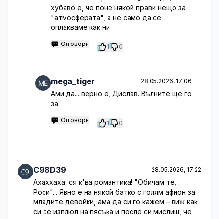
хубаво е, че поне някой прави нещо за
"атмосферата", а не само да се
оплакваме как ни
Отговори
1
0
mega_tiger
28.05.2026, 17:06
Ами да... верно е, Дислав. Вълните ще го
за
Отговори
1
0
C98D39
28.05.2026, 17:22
Ахаххаха, ся к'ва романтика! "Обичам те,
Роси"... Явно е на някой батко с голям афион за
младите девойки, ама да си го кажем – виж как
си се изплюл на пясъка и после си мислиш, че