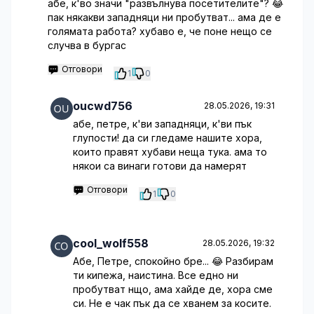
абе, к'во значи "развълнува посетителите"? 😂
пак някакви западняци ни пробутват... ама де е
голямата работа? хубаво е, че поне нещо се
случва в бургас
Отговори
1
0
oucwd756
28.05.2026, 19:31
абе, петре, к'ви западняци, к'ви пък
глупости! да си гледаме нашите хора,
които правят хубави неща тука. ама то
някои са винаги готови да намерят
Отговори
1
0
cool_wolf558
28.05.2026, 19:32
Абе, Петре, спокойно бре... 😂 Разбирам
ти кипежа, наистина. Все едно ни
пробутват нщо, ама хайде де, хора сме
си. Не е чак пък да се хванем за косите.