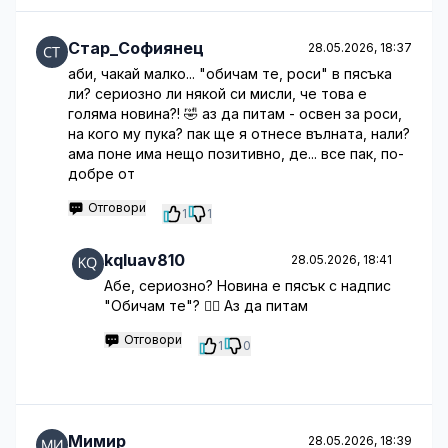
Стар_Софиянец
28.05.2026, 18:37
аби, чакай малко... "обичам те, роси" в пясъка
ли? сериозно ли някой си мисли, че това е
голяма новина?! 🤣 аз да питам - освен за роси,
на кого му пука? пак ще я отнесе вълната, нали?
ама поне има нещо позитивно, де... все пак, по-
добре от
Отговори
1
1
kqluav810
28.05.2026, 18:41
Абе, сериозно? Новина е пясък с надпис
"Обичам те"? 🤦‍♀️ Аз да питам
Отговори
1
0
Мимир
28.05.2026, 18:39