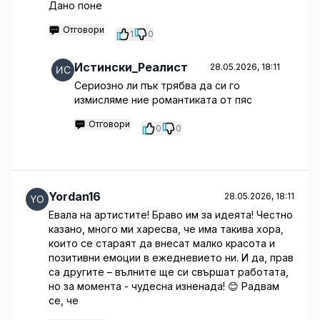
Дано поне
Отговори
1
0
Истински_Реалист
28.05.2026, 18:11
Сериозно ли пък трябва да си го
измисляме ние романтиката от пяс
Отговори
0
0
Yordan16
28.05.2026, 18:11
Евала на артистите! Браво им за идеята! Честно
казано, много ми харесва, че има такива хора,
които се стараят да внесат малко красота и
позитивни емоции в ежедневието ни. И да, прав
са другите – вълните ще си свършат работата,
но за момента - чудесна изненада! 😊 Радвам
се, че