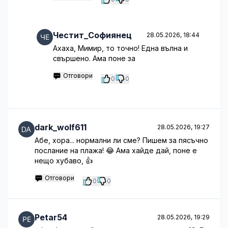
Честит_Софиянец
28.05.2026, 18:44
Ахаха, Мимир, то точно! Една вълна и
свършено. Ама поне за
Отговори
0
0
dark_wolf611
28.05.2026, 19:27
Абе, хора... нормални ли сме? Пишем за пясъчно
послание на плажа! 😂 Ама хайде дай, поне е
нещо хубаво, 👍
Отговори
0
0
Petar54
28.05.2026, 19:29