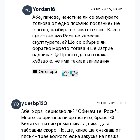
Yordan16
28.05.2026, 18:05
Абе, пичове, наистина ли се вълнувате
толкова от едно пясъчно послание? Не
е лошо, разбира се, ама все пак... Какво
ще стане ако Роси не харесва
скулптурата, а? Ше се обърне ли
обратно морето тогава и ше изтрие
надписа? 😂 Просто да си го кажа -
хубаво е, че има такива занимания
Отговори
1
0
yqetbp123
28.05.2026, 18:10
Абе, хора, сериозно ли? "Обичам те, Роси"...
Много са оригинални артистите, браво! 😅
Видяхме си ние романтиката, няма да я
забравим скоро. Но, де, какво да очакваш от
пясък - трае колкото една закуска на плажа.