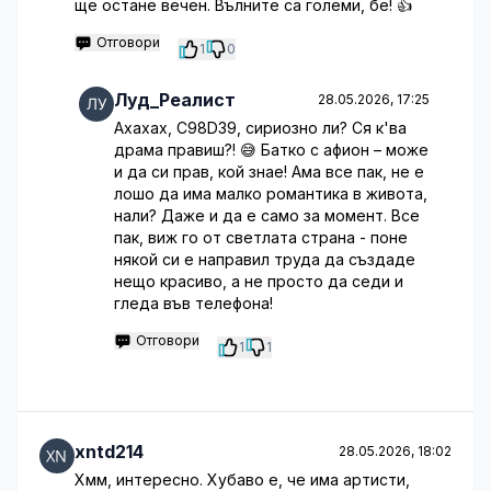
ще остане вечен. Вълните са големи, бе! 👍
Отговори
1
0
Луд_Реалист
28.05.2026, 17:25
Ахахах, C98D39, сириозно ли? Ся к'ва
драма правиш?! 😅 Батко с афион – може
и да си прав, кой знае! Ама все пак, не е
лошо да има малко романтика в живота,
нали? Даже и да е само за момент. Все
пак, виж го от светлата страна - поне
някой си е направил труда да създаде
нещо красиво, а не просто да седи и
гледа във телефона!
Отговори
1
1
xntd214
28.05.2026, 18:02
Хмм, интересно. Хубаво е, че има артисти,