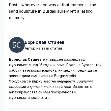
Rosi – wherever she was at that moment – the
sand sculpture in Burgas surely left a lasting
memory.
Борислав Станев
Автор на тази статия
Борислав Станев
е утвърден разследващ
журналист с над 15 години опит. Роден в Бургас, той
работи за няколко национални медии преди да се
присъедини към екипа на BurgasMedia.
Фокусира се върху
местни инциденти, социални
проблеми
и
граждански инициативи
. Известен с
ангажираността си към прозрачност и
журналистическа етика.