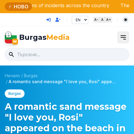
ns of incidents across the country
The first new Alsto
⚡
НОВО
A-
A
A+
B
Burgas
Media
M
Начало
/
Burgas
/
A romantic sand message "I love you, Rosi" appe...
Burgas
A romantic sand message
"I love you, Rosi"
appeared on the beach in