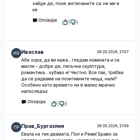
хайде де, поне англичаните са. не ми е
ке
Отговори
1
0
Иваслав
28.05.2026, 21:57
Абе хора, да ви кажа... гледам новината и си
мисля – добре де, пясъчна скулптура,
романтика... хубаво е! Честно. Все пак, трябва
да се радваме на позитивните неща, нали?
Особено като времето ни е малко мрачно
напоследък.
Отговори
1
0
Прав_Бургазлия
28.05.2026, 21:59
Евала на тия двамата, Пол и Реми! Браво за