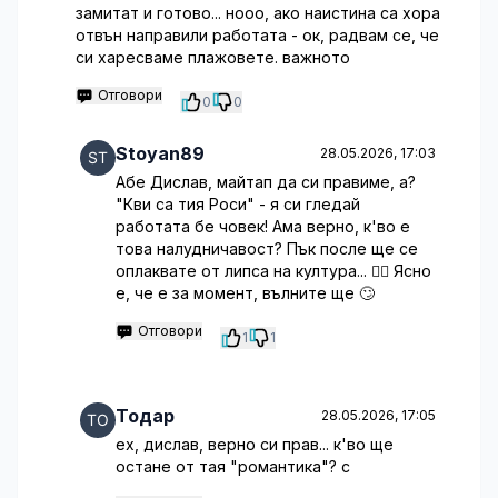
замитат и готово... нооо, ако наистина са хора
отвън направили работата - ок, радвам се, че
си харесваме плажовете. важното
Отговори
0
0
Stoyan89
28.05.2026, 17:03
Абе Дислав, майтап да си правиме, а?
"Кви са тия Роси" - я си гледай
работата бе човек! Ама верно, к'во е
това налудничавост? Пък после ще се
оплаквате от липса на култура... 🤦‍♀️ Ясно
е, че е за момент, вълните ще 🙄
Отговори
1
1
Тодар
28.05.2026, 17:05
ех, дислав, верно си прав... к'во ще
остане от тая "романтика"? с