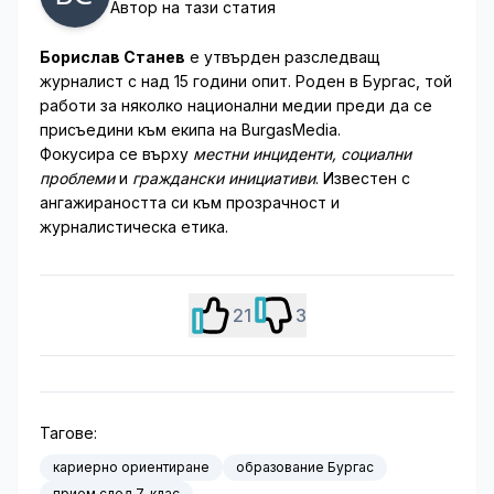
Автор на тази статия
Борислав Станев
е утвърден разследващ
журналист с над 15 години опит. Роден в Бургас, той
работи за няколко национални медии преди да се
присъедини към екипа на BurgasMedia.
Фокусира се върху
местни инциденти, социални
проблеми
и
граждански инициативи
. Известен с
ангажираността си към прозрачност и
журналистическа етика.
21
3
Тагове:
кариерно ориентиране
образование Бургас
прием след 7. клас