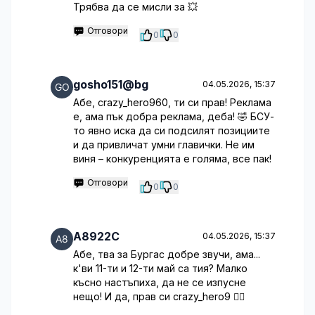
Трябва да се мисли за 💥
Отговори
0
0
gosho151@bg
04.05.2026, 15:37
Абе, crazy_hero960, ти си прав! Реклама
е, ама пък добра реклама, деба! 🤣 БСУ-
то явно иска да си подсилят позициите
и да привличат умни главички. Не им
виня – конкуренцията е голяма, все пак!
Отговори
0
0
A8922C
04.05.2026, 15:37
Абе, тва за Бургас добре звучи, ама...
к'ви 11-ти и 12-ти май са тия? Малко
късно настъпиха, да не се изпусне
нещо! И да, прав си crazy_hero9 🤷‍♂️