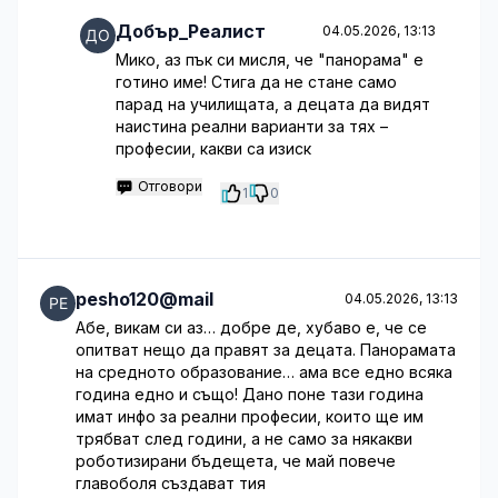
Добър_Реалист
04.05.2026, 13:13
Мико, аз пък си мисля, че "панорама" е
готино име! Стига да не стане само
парад на училищата, а децата да видят
наистина реални варианти за тях –
професии, какви са изиск
Отговори
1
0
pesho120@mail
04.05.2026, 13:13
Абе, викам си аз… добре де, хубаво е, че се
опитват нещо да правят за децата. Панорамата
на средното образование… ама все едно всяка
година едно и също! Дано поне тази година
имат инфо за реални професии, които ще им
трябват след години, а не само за някакви
роботизирани бъдещета, че май повече
главоболя създават тия