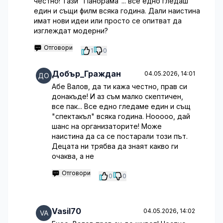
честно! Тази "Панорама"... все едно гледаш
един и същи филм всяка година. Дали наистина
имат нови идеи или просто се опитват да
изглеждат модерни?
Отговори
1
0
Добър_Граждан
04.05.2026, 14:01
Абе Валов, да ти кажа честно, прав си
донакъде! И аз съм малко скептичен,
все пак... Все едно гледаме един и същ
"спектакъл" всяка година. Нооооо, дай
шанс на организаторите! Може
наистина да са се постарали този път.
Децата ни трябва да знаят какво ги
очаква, а не
Отговори
0
0
Vasil70
04.05.2026, 14:02