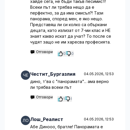
хайде сега, не бъди такъв песимист!
Всеки път ли трябва нещо да е
перфектно, за да има смисъл?! Тази
панорама, според мен, е яко нещо.
Представяш ли си колко са объркани
децата, като излизат от 7-ми клас и НЕ
знаят какво искат да учат? То после се
чудят защо не им харесва професията.
Отговори
0
0
Честит_Бургазлия
04.05.2026, 12:53
дино, т'ва с "панорамата"... ама верно
ли трябва всеки път
Отговори
1
1
Лош_Реалист
04.05.2026, 12:53
Абе Динооо, братле! Панорамата е