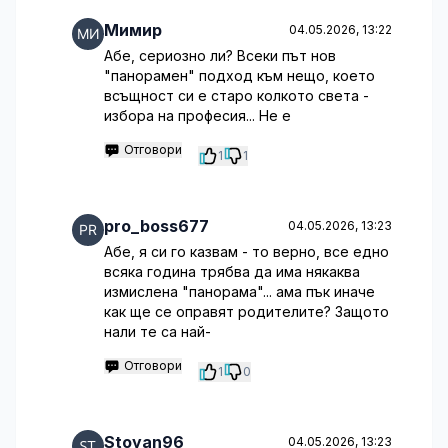
Мимир
04.05.2026, 13:22
Абе, сериозно ли? Всеки път нов
"панорамен" подход към нещо, което
всъщност си е старо колкото света -
избора на професия... Не е
Отговори
1
1
pro_boss677
04.05.2026, 13:23
Абе, я си го казвам - то верно, все едно
всяка година трябва да има някаква
измислена "панорама"... ама пък иначе
как ще се оправят родителите? Защото
нали те са най-
Отговори
1
0
Stoyan96
04.05.2026, 13:23