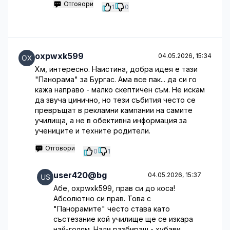
Отговори
1
0
oxpwxk599
04.05.2026, 15:34
Хм, интересно. Наистина, добра идея е тази
"Панорама" за Бургас. Ама все пак... да си го
кажа направо - малко скептичен съм. Не искам
да звуча цинично, но тези събития често се
превръщат в рекламни кампании на самите
училища, а не в обективна информация за
учениците и техните родители.
Отговори
0
1
user420@bg
04.05.2026, 15:37
Абе, oxpwxk599, прав си до косa!
Абсолютно си прав. Това с
"Панорамите" често става като
състезание кой училище ще се изкара
най-голям. Нали разбираш - хубави