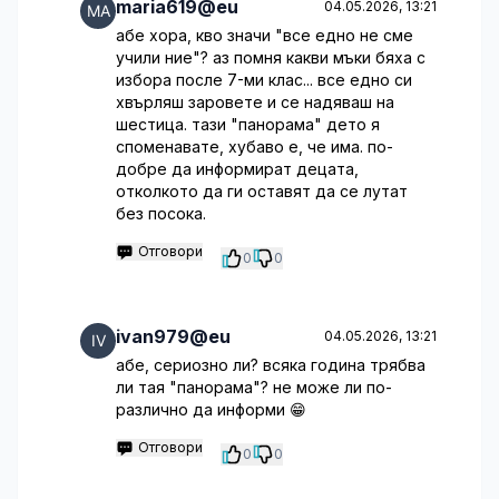
maria619@eu
04.05.2026, 13:21
абе хора, кво значи "все едно не сме
учили ние"? аз помня какви мъки бяха с
избора после 7-ми клас... все едно си
хвърляш заровете и се надяваш на
шестица. тази "панорама" дето я
споменавате, хубаво е, че има. по-
добре да информират децата,
отколкото да ги оставят да се лутат
без посока.
Отговори
0
0
ivan979@eu
04.05.2026, 13:21
абе, сериозно ли? всяка година трябва
ли тая "панорама"? не може ли по-
различно да информи 😁
Отговори
0
0