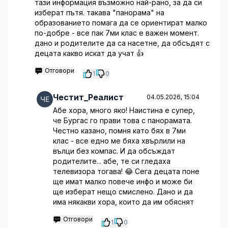
тази информация възможно най-рано, за да си
изберат пътя. такава "панорама" на
образованието помага да се ориентират малко
по-добре - все пак 7ми клас е важен момент.
дано и родителите да са насетне, да обсъдят с
децата какво искат да учат 👍
Отговори
1
0
Честит_Реалист
04.05.2026, 15:04
Абе хора, много яко! Наистина е супер,
че Бургас го прави това с панорамата.
Честно казано, помня като бях в 7ми
клас - все едно ме бяха хвърлили на
вълци без компас. И да обсъждат
родителите... абе, те си гледаха
телевизора тогава! 😂 Сега децата поне
ще имат малко повече инфо и може би
ще изберат нещо смислено. Дано и да
има някакви хора, които да им обяснят
Отговори
1
0