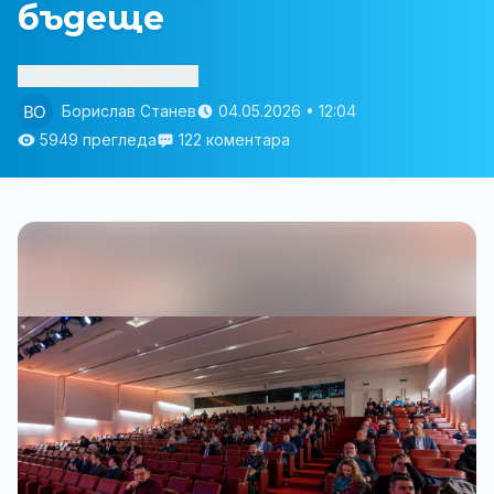
бъдеще
Изслушай статията
Борислав Станев
04.05.2026 • 12:04
5949 прегледа
122 коментара