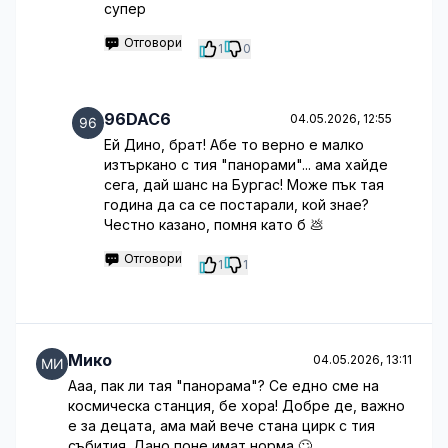
супер
Отговори
1
0
96DAC6
04.05.2026, 12:55
Ей Дино, брат! Абе то верно е малко
изтъркано с тия "панорами"... ама хайде
сега, дай шанс на Бургас! Може пък тая
година да са се постарали, кой знае?
Честно казано, помня като б 💩
Отговори
1
1
Мико
04.05.2026, 13:11
Ааа, пак ли тая "панорама"? Се едно сме на
космическа станция, бе хора! Добре де, важно
е за децата, ама май вече стана цирк с тия
събития. Дано поне имат норма 🙄