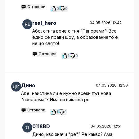
Отговори
0
0
real_hero
04.05.2026, 12:42
Абе, стига вече с тия "Панорами"! Все
едно се прави шоу, а образованието е
нещо свято!
Отговори
1
0
Дино
04.05.2026, 12:50
Абе, наистина ли е нужно всеки път нова
"панорама"? Има ли някаква ре
Отговори
1
0
0118BD
04.05.2026, 12:51
Дино, кво значи "ре"? Ре какво? Ама