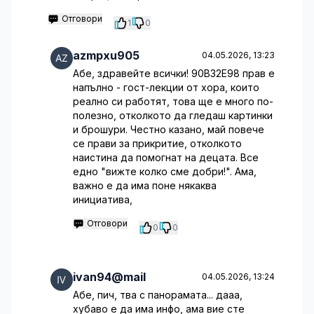
Отговори
1
0
azmpxu905
04.05.2026, 13:23
Абе, здравейте всички! 90B32E98 прав е
напълно - гост-лекции от хора, които
реално си работят, това ще е много по-
полезно, отколкото да гледаш картинки
и брошури. Честно казано, май повече
се прави за прикритие, отколкото
наистина да помогнат на децата. Все
едно "вижте колко сме добри!". Ама,
важно е да има поне някаква
инициатива,
Отговори
0
0
ivan94@mail
04.05.2026, 13:24
Абе, пич, тва с панорамата... дааа,
хубаво е да има инфо, ама вие сте