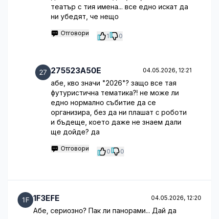
театър с тия имена... все едно искат да
ни убедят, че нещо
Отговори
1
0
275523A50E
04.05.2026, 12:21
абе, кво значи "2026"? защо все тая
футуристична тематика?! не може ли
едно нормално събитие да се
организира, без да ни плашат с роботи
и бъдеще, което даже не знаем дали
ще дойде? да
Отговори
0
0
1F3EFE
04.05.2026, 12:20
Абе, сериозно? Пак ли панорами... Дай да