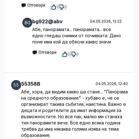
Отговори
1
0
bg922@abv
04.05.2026, 12:22
Абе, панорамата... панорамата... все
едно гледаш снимки от почивката. Дано
поне има кой да обясни какво значи
Отговори
0
0
55358B
04.05.2026, 12:40
Абе, хора, да видим какво ша стане... "Панорама
на средното образование" - хубаво е, че се
организират такива събития, наистина. Важно е
децата и родителите да имат информация за
възможностите. Но все пак, малко ми станаха
тия панорамите вече. Все едно всяка година
трябва да има някаква голяма изява на тема
образование.