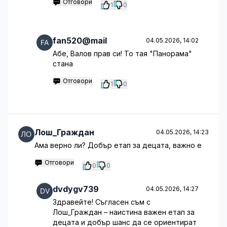
Отговори
1
0
fan520@mail
04.05.2026, 14:02
Абе, Валов прав си! То тая "Панорама"
стана
Отговори
1
0
Лош_Граждан
04.05.2026, 14:23
Ама верно ли? Добър етап за децата, важно е
Отговори
0
0
dvdygv739
04.05.2026, 14:27
Здравейте! Съгласен съм с
Лош_Граждан – наистина важен етап за
децата и добър шанс да се ориентират