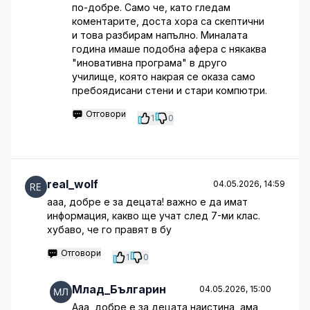
по-добре. Само че, като гледам
коментарите, доста хора са скептични
и това разбирам напълно. Миналата
година имаше подобна афера с някаква
"иновативна програма" в друго
училище, която накрая се оказа само
пребоядисани стени и стари компютри.
Отговори
1
0
real_wolf
04.05.2026, 14:59
ааа, добре е за децата! важно е да имат
информация, какво ще учат след 7-ми клас.
хубаво, че го правят в бу
Отговори
1
0
Млад_Българин
04.05.2026, 15:00
Ааа, добре е за децата наистина, ама