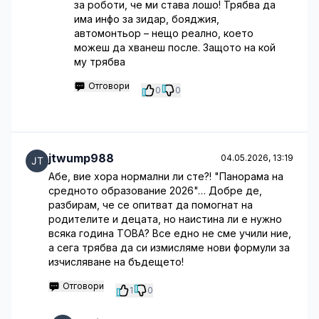
за роботи, че ми става лошо! Трябва да
има инфо за зидар, бояджия,
автомонтьор – нещо реално, което
можеш да хванеш после. Защото на кой
му трябва
Отговори
0
0
jtwump988
04.05.2026, 13:19
Абе, вие хора нормални ли сте?! "Панорама на
средното образование 2026"… Добре де,
разбирам, че се опитват да помогнат на
родителите и децата, но наистина ли е нужно
всяка година ТОВА? Все едно не сме учили ние,
а сега трябва да си измисляме нови формули за
изчисляване на бъдещето!
Отговори
1
0