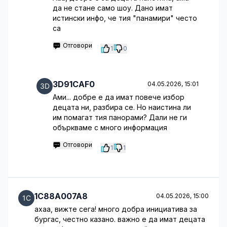
да не стане само шоу. Дано имат
истински инфо, че тия "панамири" често
са
Отговори
1
0
3D91CAF0
04.05.2026, 15:01
Ами... добре е да имат повече избор
децата ни, разбира се. Но наистина ли
им помагат тия панорами? Дали не ги
объркваме с много информация
Отговори
1
1
1C88A007A8
04.05.2026, 15:00
ахаа, вижте сега! много добра инициатива за
бургас, честно казано. важно е да имат децата