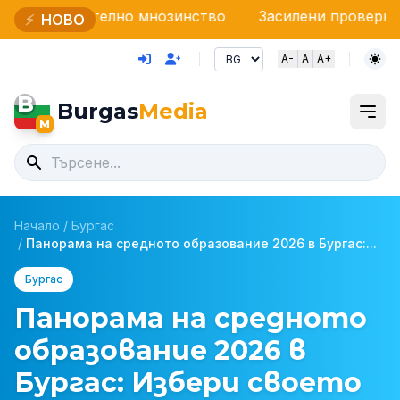
лно мнозинство
Засилени проверки на НАП и Грани
⚡
НОВО
A-
A
A+
B
Burgas
Media
M
Начало
/
Бургас
/
Панорама на средното образование 2026 в Бургас:...
Бургас
Панорама на средното
образование 2026 в
Бургас: Избери своето