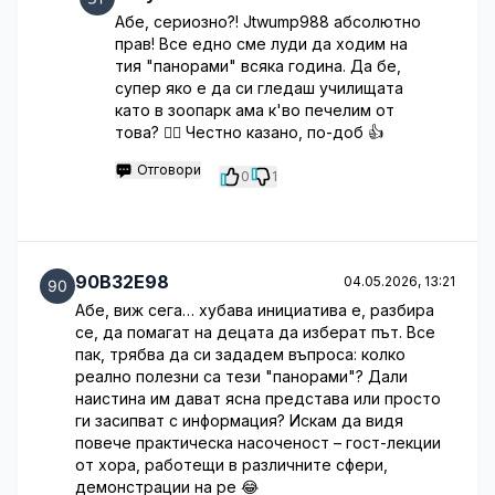
Абе, сериозно?! Jtwump988 абсолютно
прав! Все едно сме луди да ходим на
тия "панорами" всяка година. Да бе,
супер яко е да си гледаш училищата
като в зоопарк ама к'во печелим от
това? 🤦‍♀️ Честно казано, по-доб 👍
Отговори
0
1
90B32E98
04.05.2026, 13:21
Абе, виж сега… хубава инициатива е, разбира
се, да помагат на децата да изберат път. Все
пак, трябва да си зададем въпроса: колко
реално полезни са тези "панорами"? Дали
наистина им дават ясна представа или просто
ги засипват с информация? Искам да видя
повече практическа насоченост – гост-лекции
от хора, работещи в различните сфери,
демонстрации на ре 😂