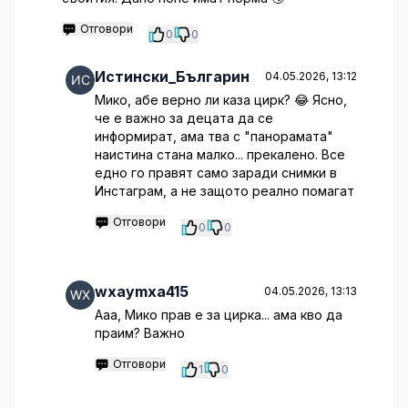
Отговори
0
0
Истински_Българин
04.05.2026, 13:12
Мико, абе верно ли каза цирк? 😂 Ясно,
че е важно за децата да се
информират, ама тва с "панорамата"
наистина стана малко... прекалено. Все
едно го правят само заради снимки в
Инстаграм, а не защото реално помагат
Отговори
0
0
wxaymxa415
04.05.2026, 13:13
Ааа, Мико прав е за цирка... ама кво да
праим? Важно
Отговори
1
0