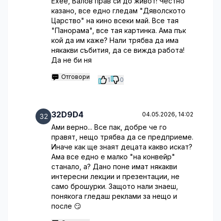
Ехее, Валов прав си до живот! Честно
казано, все едно гледам "Дяволското
Царство" на кино всеки май. Все тая
"Панорама", все тая картинка. Ама пък
кой да им каже? Нали трябва да има
някакви събития, да се вижда работа!
Да не би ня
Отговори
1
0
32D9D4
04.05.2026, 14:02
Ами верно... Все пак, добре че го
правят, нещо трябва да се предприеме.
Иначе как ще знаят децата какво искат?
Ама все едно е малко "на конвейр"
станало, а? Дано поне имат някакви
интересни лекции и презентации, не
само брошурки. Защото нали знаеш,
понякога гледаш реклами за нещо и
после 😏