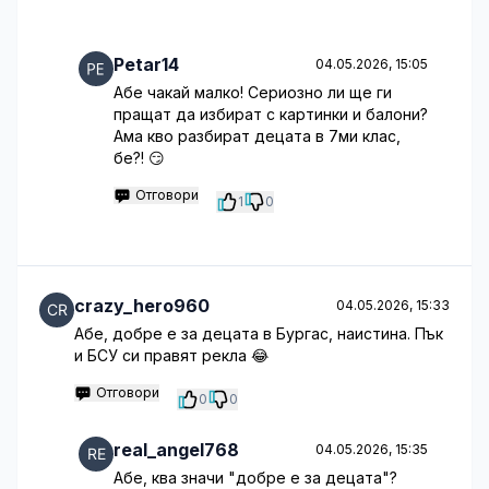
Petar14
04.05.2026, 15:05
Абе чакай малко! Сериозно ли ще ги
пращат да избират с картинки и балони?
Ама кво разбират децата в 7ми клас,
бе?! 😏
Отговори
1
0
crazy_hero960
04.05.2026, 15:33
Абе, добре е за децата в Бургас, наистина. Пък
и БСУ си правят рекла 😂
Отговори
0
0
real_angel768
04.05.2026, 15:35
Абе, ква значи "добре е за децата"?