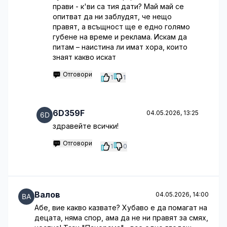
прави - к'ви са тия дати? Май май се
опитват да ни заблудят, че нещо
правят, а всъщност ще е едно голямо
губене на време и реклама. Искам да
питам – наистина ли имат хора, които
знаят какво искат
Отговори
1
1
6D359F
04.05.2026, 13:25
здравейте всички!
Отговори
1
0
Валов
04.05.2026, 14:00
Абе, вие какво казвате? Хубаво е да помагат на
децата, няма спор, ама да не ни правят за смях,