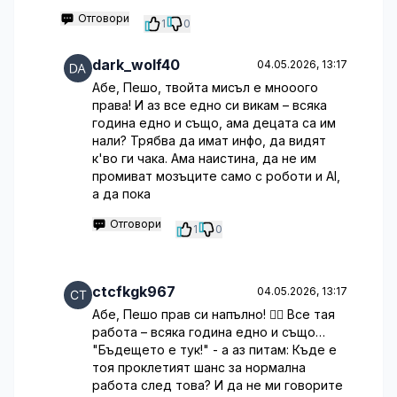
Отговори
1
0
dark_wolf40
04.05.2026, 13:17
Абе, Пешо, твойта мисъл е мнооого
права! И аз все едно си викам – всяка
година едно и също, ама децата са им
нали? Трябва да имат инфо, да видят
к'во ги чака. Ама наистина, да не им
промиват мозъците само с роботи и AI,
а да пока
Отговори
1
0
ctcfkgk967
04.05.2026, 13:17
Абе, Пешо прав си напълно! 🤦‍♂️ Все тая
работа – всяка година едно и също…
"Бъдещето е тук!" - а аз питам: Къде е
тоя проклетият шанс за нормална
работа след това? И да не ми говорите