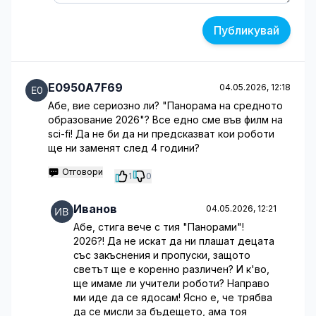
Публикувай
E0950A7F69
04.05.2026, 12:18
Абе, вие сериозно ли? "Панорама на средното
образование 2026"? Все едно сме във филм на
sci-fi! Да не би да ни предсказват кои роботи
ще ни заменят след 4 години?
Отговори
1
0
Иванов
04.05.2026, 12:21
Абе, стига вече с тия "Панорами"!
2026?! Да не искат да ни плашат децата
със закъснения и пропуски, защото
светът ще е коренно различен? И к'во,
ще имаме ли учители роботи? Направо
ми иде да се ядосам! Ясно е, че трябва
да се мисли за бъдещето, ама тоя