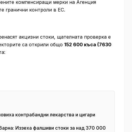
лените компенсиращи мерки на Агенция
е гранични контроли в ЕС.
ренасят акцизни стоки, щателната проверка е
екторите са открили общо
152 600 къса (7630
та:
овиха контрабандни лекарства и цигари
Варна: Иззеха фалшиви стоки за над 370 000