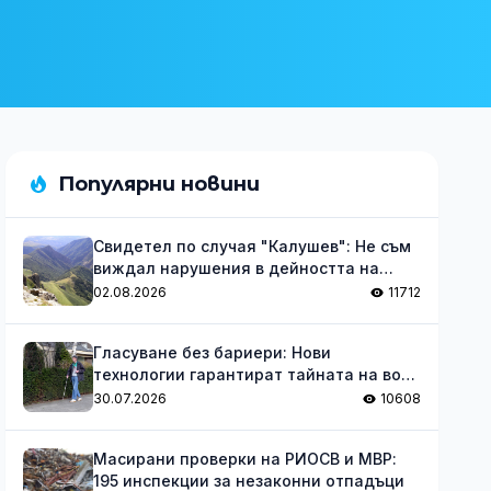
Популярни новини
Свидетел по случая "Калушев": Не съм
виждал нарушения в дейността на
групата
02.08.2026
11712
Гласуване без бариери: Нови
технологии гарантират тайната на вота
за незрящите
30.07.2026
10608
Масирани проверки на РИОСВ и МВР:
195 инспекции за незаконни отпадъци