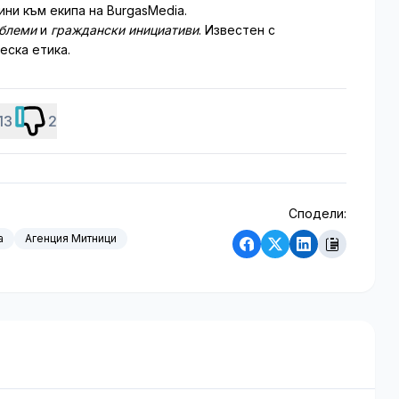
ни към екипа на BurgasMedia.
облеми
и
граждански инициативи
. Известен с
еска етика.
13
2
Сподели:
а
Агенция Митници