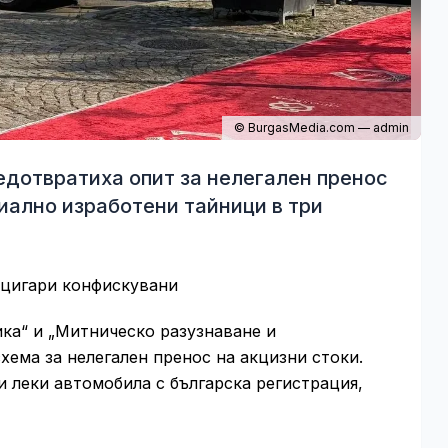
© BurgasMedia.com — admin
дотвратиха опит за нелегален пренос
циално изработени тайници в три
 цигари конфискувани
ка“ и „Митническо разузнаване и
хема за нелегален пренос на акцизни стоки.
 леки автомобила с българска регистрация,