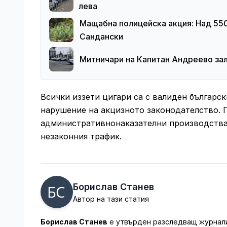
лева
Мащабна полицейска акция: Над 550 
Сандански
Митничари на Капитан Андреево зал
Всички иззети цигари са с валиден българск
нарушение на акцизното законодателство. П
административнонаказателни производства,
незаконния трафик.
Борислав Станев
Автор на тази статия
Борислав Станев
е утвърден разследващ журналис