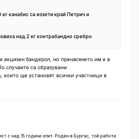
кг канабис са иззети край Петрич и
овиха над 2 кг контрабандно сребро
и акцизен бандерол, но пренасянето им е в
о случаите са образувани
 които ще установят всички участници в
т с над 15 години опит. Роден в Бургас, той работи