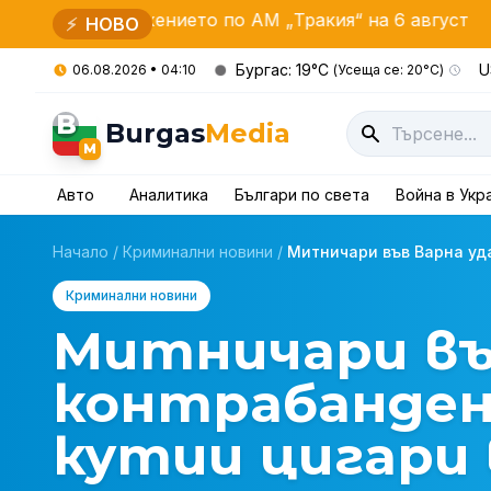
жението по АМ „Тракия“ на 6 август
Правителств
⚡
НОВО
Бургас: 19°C
U
06.08.2026 • 04:10
(Усеща се: 20°C)
B
Burgas
Media
M
Авто
Аналитика
Българи по света
Война в Укр
Начало
/
Криминални новини
/
Митничари във Варна уда
Криминални новини
Митничари въ
контрабанден 
кутии цигари