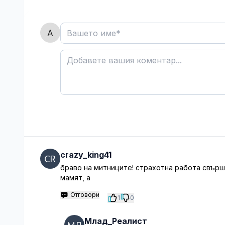
crazy_king41
браво на митниците! страхотна работа свърши
мамят, а
Отговори
1
0
Млад_Реалист