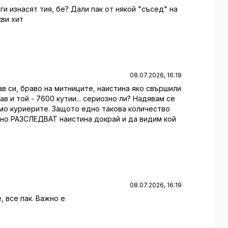
ги изнасят тия, бе? Дали пак от някой "съсед" на
кви хит
08.07.2026, 16:19
рав си, браво на митниците, наистина яко свършили
в и той - 7600 кутии... сериозно ли? Надявам се
само куриерите. Защото едно такова количество
ано РАЗСЛЕДВАТ наистина докрай и да видим кой
08.07.2026, 16:19
 все пак. Важно е