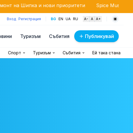
а и нови приоритети
Spice Music Festival 2026 в Б
Вход
Регистрация
BG
EN
UA
RU
A-
A
A+
овини
Туризъм
Събития
Публикувай
Спорт
Туризъм
Събития
Ей така стана