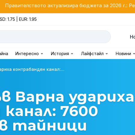
ото актуализира бюджета за 2026 г.: Ремонт на Шипк
SD: 1.75 | EUR: 1.95
Н
айна
Интересно
История
Лайфстайл
Новини
риха контрабанден канал:...
в Варна удариха
канал: 7600
 в тайници