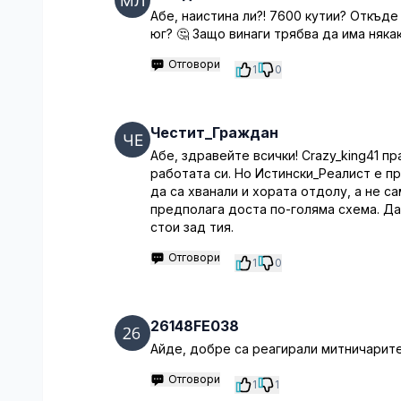
Абе, наистина ли?! 7600 кутии? Откъде 
юг? 🤔 Защо винаги трябва да има няка
Отговори
1
0
Честит_Граждан
Абе, здравейте всички! Crazy_king41 п
работата си. Но Истински_Реалист е пра
да са хванали и хората отдолу, а не 
предполага доста по-голяма схема. Д
стои зад тия.
Отговори
1
0
26148FE038
Айде, добре са реагирали митничарите,
Отговори
1
1