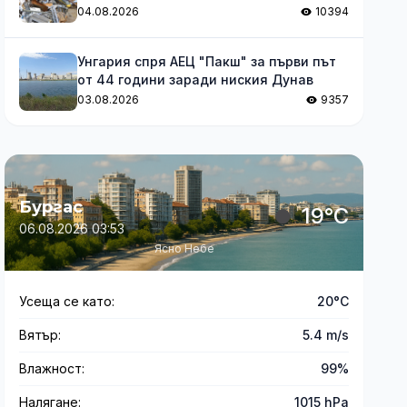
04.08.2026
10394
Унгария спря АЕЦ "Пакш" за първи път
от 44 години заради ниския Дунав
03.08.2026
9357
Бургас
19°C
06.08.2026 03:53
Ясно Небе
Усеща се като:
20°C
Вятър:
5.4 m/s
Влажност:
99%
Налягане:
1015 hPa