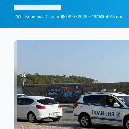
Изслушай статията
Борислав Станев
08.07.2026 • 16:11
4018 прегл