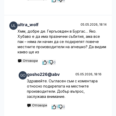
ultra_wolf
05.05.2026, 18:14
Хмм, добре де. Гергьовден в Бургас… Яко.
Хубаво е да има празнични събития, ама все
пак – няма ли начин да се подкрепят повече
местните производители на агнешко? Да видим
какво ще из
Отговори
1
0
gosho226@abv
05.05.2026, 18:16
Здравейте. Съгласен съм с коментара
относно подкрепата на местните
производители. Добър въпрос,
заслужава внимание.
Отговори
1
0