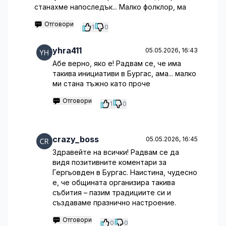
станахме напоследък... Малко фолклор, ма
Отговори
1
0
yhra411
05.05.2026, 16:43
Абе верно, яко е! Радвам се, че има
такива инициативи в Бургас, ама... малко
ми стана тъжно като проче
Отговори
1
0
crazy_boss
05.05.2026, 16:45
Здравейте на всички! Радвам се да
видя позитивните коментари за
Гергьовден в Бургас. Наистина, чудесно
е, че общината организира такива
събития – пазим традициите си и
създаваме празнично настроение.
Отговори
0
0