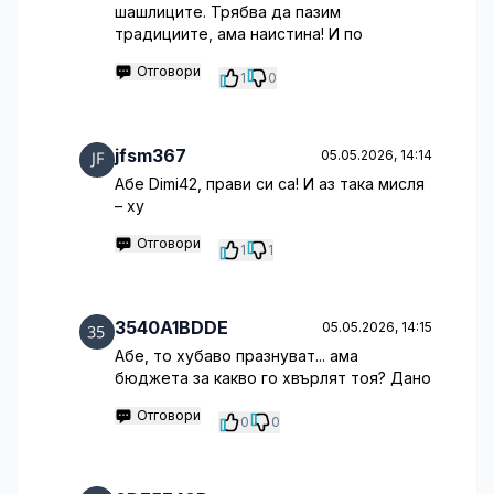
шашлиците. Трябва да пазим
традициите, ама наистина! И по
Отговори
1
0
jfsm367
05.05.2026, 14:14
Абе Dimi42, прави си са! И аз така мисля
– ху
Отговори
1
1
3540A1BDDE
05.05.2026, 14:15
Абе, то хубаво празнуват... ама
бюджета за какво го хвърлят тоя? Дано
Отговори
0
0