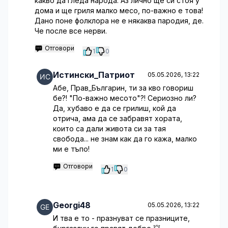
какво да гледа народа. Аз лично ще си стоя у
дома и ще гриля малко месо, по-важно е това!
Дано поне фолклора не е някаква пародия, де.
Че после все нерви.
Отговори
1
0
Истински_Патриот
05.05.2026, 13:22
Абе, Прав_Българин, ти за кво говориш
бе?! "По-важно месото"?! Сериозно ли?
Да, хубаво е да се грилиш, кой да
отрича, ама да се забравят хората,
които са дали живота си за тая
свобода... не знам как да го кажа, малко
ми е тъпо!
Отговори
1
0
Georgi48
05.05.2026, 13:22
И тва е то - празнуват се празниците,