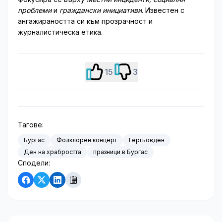
проблеми
и
граждански инициативи
. Известен с
ангажираността си към прозрачност и
журналистическа етика.
15
3
Тагове:
Бургас
Фолклорен концерт
Гергьовден
Ден на храбростта
празници в Бургас
Сподели: