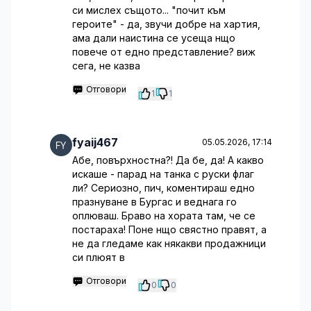
си мислех същото... "почит към
героите" - да, звучи добре на хартия,
ама дали наистина се усеща нщо
повече от едно представление? виж
сега, не казва
Отговори
1
1
fyaij467
05.05.2026, 17:14
Абе, повърхностна?! Да бе, да! А какво
искаше - парад на танка с руски флаг
ли? Сериозно, пич, коментираш едно
празнуване в Бургас и веднага го
оплюваш. Браво на хората там, че се
постараха! Поне нщо свястно правят, а
не да гледаме как някакви продажници
си плюят в
Отговори
0
0