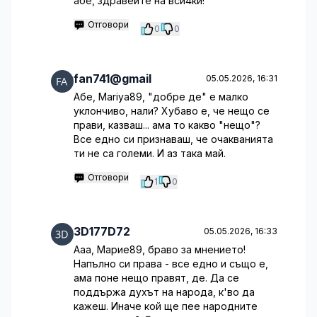
абе, здравейте на вси4ки!
Отговори
0
0
fan741@gmail
05.05.2026, 16:31
Абе, Mariya89, "добре де" е малко
уклончиво, нали? Хубаво е, че нещо се
прави, казваш... ама то какво "нещо"?
Все едно си признаваш, че очакванията
ти не са големи. И аз така май.
Отговори
1
0
3D177D72
05.05.2026, 16:33
Ааа, Марие89, браво за мнението!
Напълно си права - все едно и също е,
ама поне нещо правят, де. Да се
поддържа духът на народа, к'во да
кажеш. Иначе кой ще пее народните