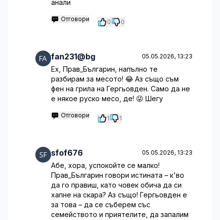
анали
Отговори
0
0
fan231@bg
05.05.2026, 13:23
Ех, Прав_Българин, напълно те
разбирам за месото! 😂 Аз също съм
фен на грила на Гергьовден. Само да не
е някое руско месо, де! 😜 Шегу
Отговори
1
1
sfof676
05.05.2026, 13:23
Абе, хора, успокойте се малко!
Прав_Българин говори истината – к'во
да го правиш, като човек обича да си
хапне на скара? Аз също! Гергьовден е
за това – да се съберем със
семейството и приятелите, да запалим