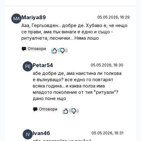
Mariya89
05.05.2026, 16:29
Ааа, Гергьовден... добре де. Хубаво е, че нещо
се прави, ама пък винаги е едно и също -
ритуалчета, песнички… Няма лошо
Отговори
1
0
Petar54
05.05.2026, 16:30
абе добре де, ама наистина ли толкова
е вълнуващо? все едно го повтарят
всяка година... и каква полза има
младото поколение от тия "ритуали"?
дано поне нщо
Отговори
1
0
Ivan46
05.05.2026, 16:31