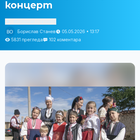
концерт
Изслушай статията
Борислав Станев
05.05.2026 • 13:17
5831 прегледа
102 коментара