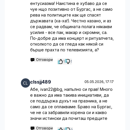
ентусиазма! Наистина е хубаво да се
чуе нщо позитивно от Бургас, а не само
рева на политиците как ще спасят
държавата (ха-ха!). Честно казано, и аз
се радвам, че общината полага някакви
усилия - все пак, макар и скромни, са.
По-добре да има концерт и ритуалчета,
отколкото да се гледа как някой си
бърше прахта по телевизията, а?
Отговори
1
1
clssjj489
05.05.2026, 17:17
Абе, ivan22@bg, напълно си прав! Много
е важно да има такива инициативи, да
се поддържа духът на празника, а не
само да се оплакваме. Браво на Бургас,
че не са забравили корена си и какво
значи истински да почиташ предците
Отговори
1
0