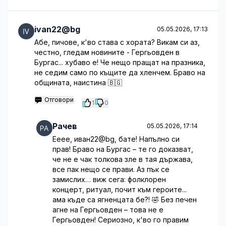
ivan22@bg
05.05.2026, 17:13
Абе, пичове, к'во става с хората? Викам си аз,
честно, гледам новините - Гергьовден в
Бургас... хубаво е! Че нещо пращат на празника,
не седим само по къщите да хленчем. Браво на
общината, наистина 🇧🇬
Отговори
1
0
Рачев
05.05.2026, 17:14
Ееее, иван22@bg, бате! Напълно си
прав! Браво на Бургас – те го доказват,
че не е чак толкова зле в тая държава,
все пак нещо се прави. Аз пък се
замислих… виж сега: фолклорен
концерт, ритуал, почит към героите...
ама къде са ягненцата бе?! 🤣 Без печен
агне на Гергьовден – това не е
Гергьовден! Сериозно, к'во го правим