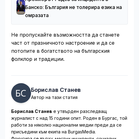
Банско: България не толерира езика на
омразата
Не пропускайте възможността да станете
част от празничното настроение и да се
потопите в богатството на българския
фолклор и традиции.
Борислав Станев
Автор на тази статия
Борислав Станев
е утвърден разследващ
журналист с над 15 години опит. Роден в Бургас, той
работи за няколко национални медии преди да се
присъедини към екипа на BurgasMedia.
Фокусира се върху
местни инциденти, социални