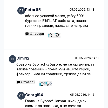
Petar65
05.05.2026, 13:48
абе я се успокой малко, ysfzyj609!
бургас си ВЪРШАТ работата, прават
готини празници, народът е на крака
Отговори
0
1
Dimi42
05.05.2026, 14:10
браво на бургас! хубаво е, че се организират
такива празници - почит към нашите герои,
фолклор... има си традиции, трябва да ги па
Отговори
1
0
Georgi94
05.05.2026, 14:13
Евала на Бургас! Накрая някой да си
спомни за празника, а не само за