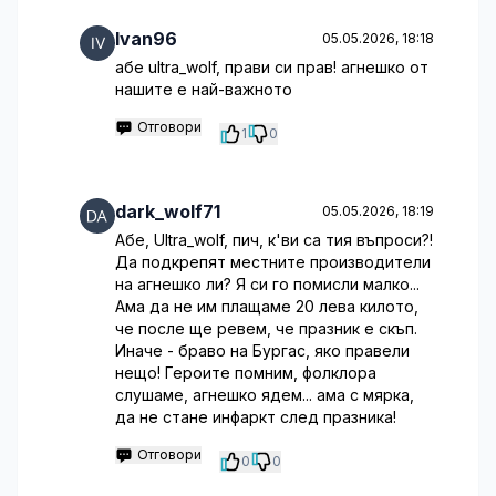
Ivan96
05.05.2026, 18:18
абе ultra_wolf, прави си прав! агнешко от
нашите е най-важното
Отговори
1
0
dark_wolf71
05.05.2026, 18:19
Абе, Ultra_wolf, пич, к'ви са тия въпроси?!
Да подкрепят местните производители
на агнешко ли? Я си го помисли малко...
Ама да не им плащаме 20 лева килото,
че после ще ревем, че празник е скъп.
Иначе - браво на Бургас, яко правели
нещо! Героите помним, фолклора
слушаме, агнешко ядем... ама с мярка,
да не стане инфаркт след празника!
Отговори
0
0