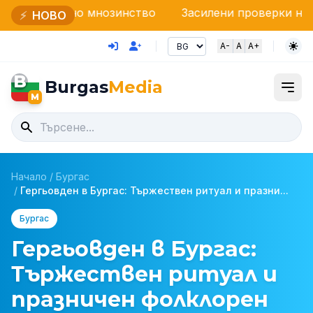
о мнозинство
Засилени проверки на НАП и Граничн
⚡
НОВО
A-
A
A+
B
Burgas
Media
M
Начало
/
Бургас
/
Гергьовден в Бургас: Тържествен ритуал и празни...
Бургас
Гергьовден в Бургас:
Тържествен ритуал и
празничен фолклорен