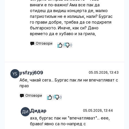
винаги е по-важно! Ама все пак да
отидеш да видиш концерта де, малко
патриотизъм не е излишък, нали? Бургас
го прави добре, трябва да се подкрепя
българското. Иначе, как си? Дано
времето да е хубаво и за грила,
Отговори
1
0
ysfzyj609
05.05.2026, 13:43
Абе, чакай сега... Бургас пак ли ни впечатляват с
праз
Отговори
1
0
Дидар
05.05.2026, 13:44
аха, бургас пак ни "впечатляват"... еее,
браво! явно са по-напред с