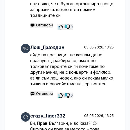
пак е яко, че в бургас организират нещо
за празника. важно е да помним
традициите си
Отговори
1
0
Лош_Граждан
05.05.2026, 13:25
айде па празници... не казвам да не
празнуват, разбира се, ама к'во
толкова? героите си ги почитаме по
други начини, не с концерти и фолклор.
аз ли съм лош човек, ако си искам малко
тишина и спокойствие на гергьовден
Отговори
1
0
crazy_tiger332
05.05.2026, 13:25
Ей, Прав_Българин, к'во каза?! 😉
Сигурно си прав за месото – това