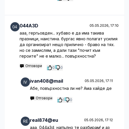
044A3D
05.05.2026, 17:10
ааа, гергьовден... хубаво е да има такива
празници, наистина. бургас явно полагат усилия
да организират нещо прилично - браво на тях.
но се замислям, а дали тази "почит към
героите" не е малко... повърхностна?
Отговори
0
0
ivan408@mail
05.05.2026, 17:11
Абе, повърхностна ли не? Ама хайде де
Отговори
1
0
real874@eu
05.05.2026, 17:12
ааа, 044a3d, напълно те разбирам! и аз