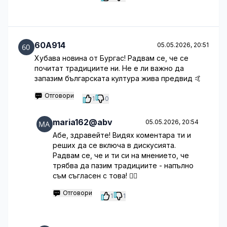
60A914
05.05.2026, 20:51
Хубава новина от Бургас! Радвам се, че се
почитат традициите ни. Не е ли важно да
запазим българската култура жива предвид 🤙
Отговори
1
0
maria162@abv
05.05.2026, 20:54
Абе, здравейте! Видях коментара ти и
реших да се включа в дискусията.
Радвам се, че и ти си на мнението, че
трябва да пазим традициите - напълно
съм съгласен с това! 🤦‍♂️
Отговори
1
1