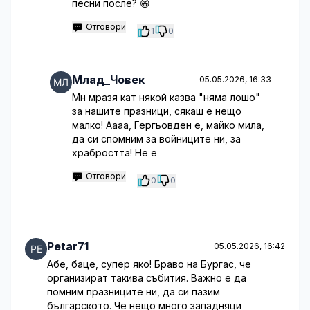
песни после? 😁
Отговори
1
0
Млад_Човек
05.05.2026, 16:33
Мн мразя кат някой казва "няма лошо"
за нашите празници, сякаш е нещо
малко! Аааа, Гергьовден е, майко мила,
да си спомним за войниците ни, за
храбростта! Не е
Отговори
0
0
Petar71
05.05.2026, 16:42
Абе, баце, супер яко! Браво на Бургас, че
организират такива събития. Важно е да
помним празниците ни, да си пазим
българското. Че нещо много западняци