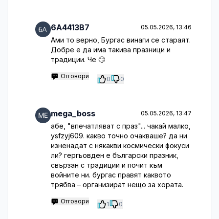
6A4413B7
05.05.2026, 13:46
Ами то верно, Бургас винаги се стараят.
Добре е да има такива празници и
традиции. Че 🙄
Отговори
0
0
mega_boss
05.05.2026, 13:47
абе, "впечатляват с праз"... чакай малко,
ysfzyj609. какво точно очакваше? да ни
изненадат с някакви космически фокуси
ли? гергьовден е български празник,
свързан с традиции и почит към
войните ни. бургас правят каквото
трябва – организират нещо за хората.
Отговори
1
0