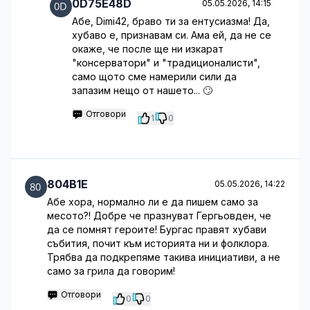
0D75E48D
05.05.2026, 14:15
Абе, Dimi42, браво ти за ентусиазма! Да,
хубаво е, признавам си. Ама ей, да не се
окаже, че после ще ни изкарат
"консерватори" и "традиционалисти",
само щото сме намерили сили да
запазим нещо от нашето... 🙄
Отговори
1
0
804B1E
05.05.2026, 14:22
Абе хора, нормално ли е да пишем само за
месото?! Добре че празнуват Гергьовден, че
да се помнят героите! Бургас правят хубави
събития, почит към историята ни и фолклора.
Трябва да подкрепяме такива инициативи, а не
само за грила да говорим!
Отговори
0
0