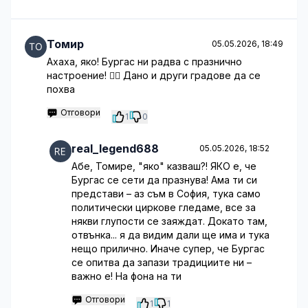
Томир
05.05.2026, 18:49
Ахаха, яко! Бургас ни радва с празнично
настроение! 👍🏼 Дано и други градове да се
похва
Отговори
1
0
real_legend688
05.05.2026, 18:52
Абе, Томире, "яко" казваш?! ЯКО е, че
Бургас се сети да празнува! Ама ти си
представи – аз съм в София, тука само
политически циркове гледаме, все за
някви глупости се заяждат. Докато там,
отвънка... я да видим дали ще има и тука
нещо прилично. Иначе супер, че Бургас
се опитва да запази традициите ни –
важно е! На фона на ти
Отговори
1
1