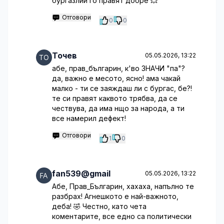
бургазлии го правят добре 💥
Отговори
0
0
Точев
05.05.2026, 13:22
абе, прав_българин, к'во ЗНАЧИ "па"?
да, важно е месото, ясно! ама чакай
малко - ти се заяждаш ли с бургас, бе?!
те си правят каквото трябва, да се
чествува, да има нщо за народа, а ти
все намерил дефект!
Отговори
1
0
fan539@gmail
05.05.2026, 13:22
Абе, Прав_Българин, хахаха, напълно те
разбрах! Агнешкото е най-важното,
деба! 🤣 Честно, като чета
коментарите, все едно са политически