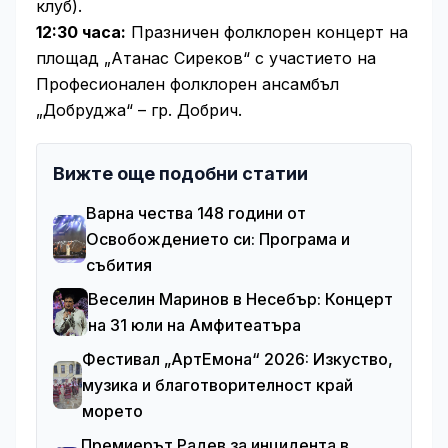
клуб).
12:30 часа:
Празничен фолклорен концерт на
площад „Атанас Сиреков“ с участието на
Професионален фолклорен ансамбъл
„Добруджа“ – гр. Добрич.
Вижте още подобни статии
Варна чества 148 години от
Освобождението си: Програма и
събития
Веселин Маринов в Несебър: Концерт
на 31 юли на Амфитеатъра
Фестивал „АртЕмона“ 2026: Изкуство,
музика и благотворителност край
морето
Премиерът Радев за инцидента в