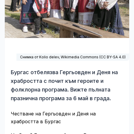
Снимка от Kolio delev,
Wikimedia Commons
(
CC BY-SA 4.0
)
Бургас отбелязва Гергьовден и Деня на
храбростта с почит към героите и
фолклорна програма. Вижте пълната
празнична програма за 6 май в града.
Честване на Гергьовден и Деня на
храбростта в Бургас