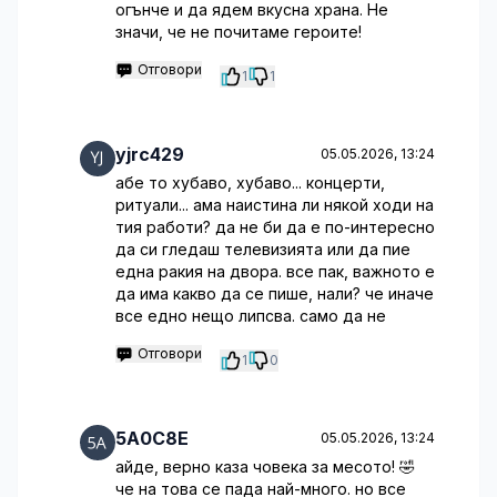
огънче и да ядем вкусна храна. Не
значи, че не почитаме героите!
Отговори
1
1
yjrc429
05.05.2026, 13:24
абе то хубаво, хубаво... концерти,
ритуали... ама наистина ли някой ходи на
тия работи? да не би да е по-интересно
да си гледаш телевизията или да пие
една ракия на двора. все пак, важното е
да има какво да се пише, нали? че иначе
все едно нещо липсва. само да не
Отговори
1
0
5A0C8E
05.05.2026, 13:24
айде, верно каза човека за месото! 🤣
че на това се пада най-много. но все