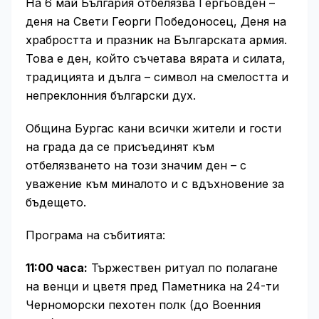
На 6 май България отбелязва Гергьовден –
деня на Свети Георги Победоносец, Деня на
храбростта и празник на Българската армия.
Това е ден, който съчетава вярата и силата,
традицията и дълга – символ на смелостта и
непреклонния български дух.
Община Бургас кани всички жители и гости
на града да се присъединят към
отбелязването на този значим ден – с
уважение към миналото и с вдъхновение за
бъдещето.
Програма на събитията:
11:00 часа:
Тържествен ритуал по полагане
на венци и цветя пред Паметника на 24-ти
Черноморски пехотен полк (до Военния