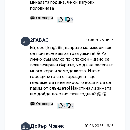
миналата година, че си изгубих
половината
Отговори
1
0
2FABAC
10.06.2026, 16:15
Ей, cool_king295, направо ме изкефи как
се притесняваш за градушките! 😅 Аз
лично съм малко по-спокоен – дано са
локализирани бурите, че да не засегнат
много хора и земеделието. Иначе
горещините си е горещини... ще
гледаме да пием мнооого вода и да се
пазим от слънцето! Наистина ли зимата
ще дойде по-рано тази година? 🥶 🤬
Отговори
0
0
Добър_Човек
10.06.2026, 16:16