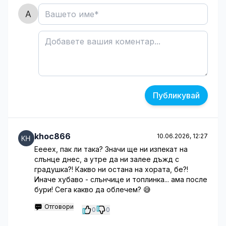
Публикувай
khoc866
10.06.2026, 12:27
Еееех, пак ли така? Значи ще ни изпекат на
слънце днес, а утре да ни залее дъжд с
градушка?! Какво ни остана на хората, бе?!
Иначе хубаво - слънчице и топлинка... ама после
бури! Сега какво да облечем? 😅
Отговори
0
0