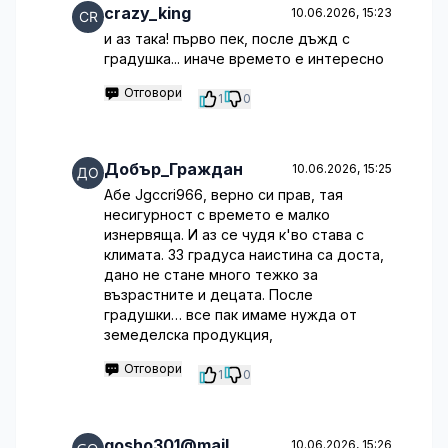
crazy_king
10.06.2026, 15:23
и аз така! първо пек, после дъжд с
градушка... иначе времето е интересно
Отговори
1
0
Добър_Граждан
10.06.2026, 15:25
Абе Jgccri966, верно си прав, тая
несигурност с времето е малко
изнервяща. И аз се чудя к'во става с
климата. 33 градуса наистина са доста,
дано не стане много тежко за
възрастните и децата. После
градушки… все пак имаме нужда от
земеделска продукция,
Отговори
1
0
gosho301@mail
10.06.2026, 15:26