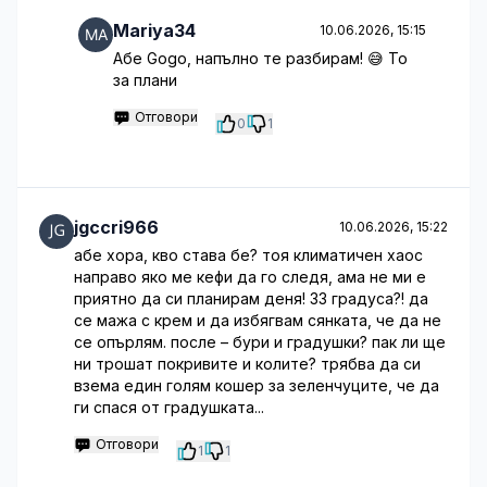
Mariya34
10.06.2026, 15:15
Абе Gogo, напълно те разбирам! 😅 То
за плани
Отговори
0
1
jgccri966
10.06.2026, 15:22
абе хора, кво става бе? тоя климатичен хаос
направо яко ме кефи да го следя, ама не ми е
приятно да си планирам деня! 33 градуса?! да
се мажа с крем и да избягвам сянката, че да не
се опърлям. после – бури и градушки? пак ли ще
ни трошат покривите и колите? трябва да си
взема един голям кошер за зеленчуците, че да
ги спася от градушката...
Отговори
1
1