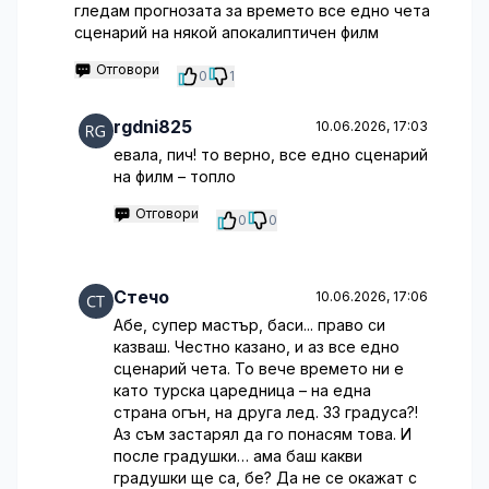
гледам прогнозата за времето все едно чета
сценарий на някой апокалиптичен филм
Отговори
0
1
rgdni825
10.06.2026, 17:03
евала, пич! то верно, все едно сценарий
на филм – топло
Отговори
0
0
Стечо
10.06.2026, 17:06
Абе, супер мастър, баси... право си
казваш. Честно казано, и аз все едно
сценарий чета. То вече времето ни е
като турска царедница – на една
страна огън, на друга лед. 33 градуса?!
Аз съм застарял да го понасям това. И
после градушки… ама баш какви
градушки ще са, бе? Да не се окажат с