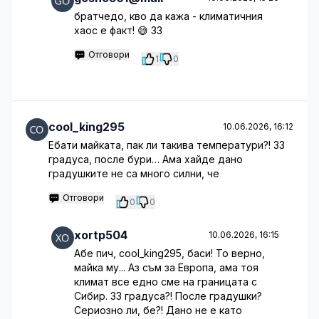
братчедо, кво да кажа - климатичния
хаос е факт! 😅 33
Отговори
1
0
cool_king295
10.06.2026, 16:12
Ебати майката, пак ли такива температури?! 33
градуса, после бури… Ама хайде дано
градушките не са много силни, че
Отговори
0
0
xortp504
10.06.2026, 16:15
Абе пич, cool_king295, баси! То верно,
майка му... Аз съм за Европа, ама тоя
климат все едно сме на границата с
Сибир. 33 градуса?! После градушки?
Сериозно ли, бе?! Дано не е като