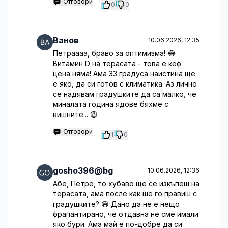
Отговори
0
0
Ванов
10.06.2026, 12:35
Петраааа, браво за оптимизма! 😂
Витамин D на терасата - това е кеф
цена няма! Ама 33 градуса наистина ще
е яко, да си готов с климатика. Аз лично
се надявам градушките да са малко, че
миналата година ядове бяхме с
вишните... 😩
Отговори
1
0
gosho396@bg
10.06.2026, 12:36
Абе, Петре, то хубаво ще се изкъпеш на
терасата, ама после как ше го правиш с
градушките? 😅 Дано да не е нещо
фрапантирано, че отдавна не сме имали
яко бури. Ама май е по-добре да си