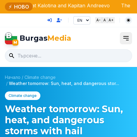
c at Kalotina and Kapitan Andreevo
The LUNAR festival l
⚡
НОВО
A-
A
A+
B
Burgas
Media
M
Начало
/
Climate change
/
Weather tomorrow: Sun, heat, and dangerous stor...
Climate change
Weather tomorrow: Sun,
heat, and dangerous
storms with hail