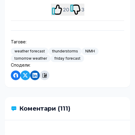
20
3
Тагове:
weather forecast
thunderstorms
NIMH
tomorrow weather
friday forecast
Сподели:
Коментари (111)