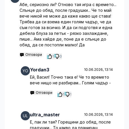
Абе, сериозно ли? Отново тая игра с времето...
Слънце до обяд, после градушки... Че то май
вече никой не може да каже какво ще става!
Трябва да си взема един голям чадър, че да
съм готов за всичко. И да си подготвя и една
дебела блуза за петък - рязко захлаждане,
пише... Ама хайде де, поне да е слънце до
обяд, да се постопли малко! Да
Отговори
1
0
Yordan3
10.06.2026, 13:14
Ей, Васил! Точно така е! Че то времето
вече нищо не разбирам... Голям чадър -
Отговори
1
1
ultra_master
10.06.2026, 13:14
Е, пак ли тая? Горещини до обяд, после
градушки... То какво да планираш