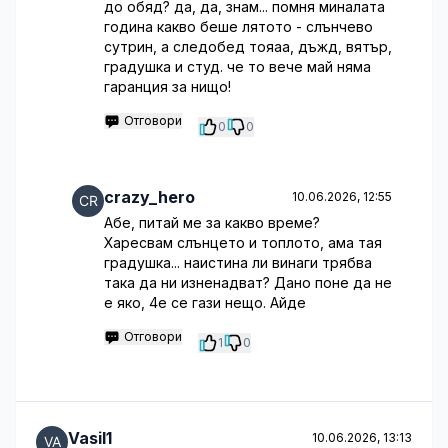
до обяд? да, да, знам... помня миналата
година какво беше лятото - слънчево
сутрин, а следобед тояаа, дъжд, вятър,
градушка и студ. че то вече май няма
гаранция за нищо!
Отговори
0
0
crazy_hero
10.06.2026, 12:55
Абе, питай ме за какво време?
Харесвам слънцето и топлото, ама тая
градушка... наистина ли винаги трябва
така да ни изненадват? Дано поне да не
е яко, 4е се гази нещо. Айде
Отговори
1
0
Vasil1
10.06.2026, 13:13