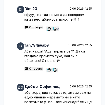
Dimi23
10.06.2026, 12:55
пфууу, пак тая! не мога да повярвам
каква нестабилност. ясно, че 🇧🇬
Отговори
1
0
fan794@abv
10.06.2026, 12:55
Абе, хахха! "Адаптираме се"?! Да си
гледаме времето тука, бая си е
объркано! От една 💸
Отговори
1
1
Добър_Софиянец
10.06.2026, 12:55
абе, хора, вие го казвате, ама аз съм на
едно мнение – времето ни е като
политиката у нас – все изненади! слънце