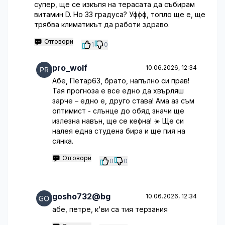
супер, ще се изкъпя на терасата да събирам
витамин D. Но 33 градуса? Уффф, топло ще е, ще
трябва климатикът да работи здраво.
Отговори
1
0
pro_wolf
10.06.2026, 12:34
Абе, Петар63, брато, напълно си прав!
Тая прогноза е все едно да хвърляш
зарче – едно е, друго става! Ама аз съм
оптимист - слънце до обяд значи ще
излезна навън, ще се кефна! ☀️ Ще си
налея една студена бира и ще пия на
сянка.
Отговори
0
0
gosho732@bg
10.06.2026, 12:34
абе, петре, к'ви са тия терзания