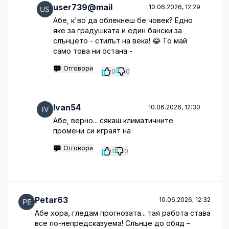
user739@mail
10.06.2026, 12:29
Абе, к'во да облекнеш бе човек? Едно
яке за градушката и един бански за
слънцето - стилът на века! 😂 То май
само това ни остана -
Отговори
0
0
Ivan54
10.06.2026, 12:30
Абе, верно... сякаш климатичните
промени си играят на
Отговори
1
0
Petar63
10.06.2026, 12:32
Абе хора, гледам прогнозата... тая работа става
все по-непредсказуема! Слънце до обяд –