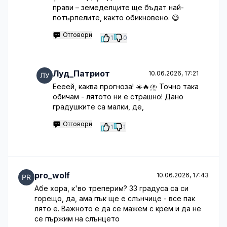
прави – земеделците ще бъдат най-
потърпелите, както обикновено. 😅
Отговори
1
0
Луд_Патриот
10.06.2026, 17:21
Еееей, каква прогноза! ☀️🔥⛈️ Точно така
обичам - лятото ни е страшно! Дано
градушките са малки, де,
Отговори
1
1
pro_wolf
10.06.2026, 17:43
Абе хора, к'во треперим? 33 градуса са си
горещо, да, ама пък ще е слънчице - все пак
лято е. Важното е да се мажем с крем и да не
се пържим на слънцето