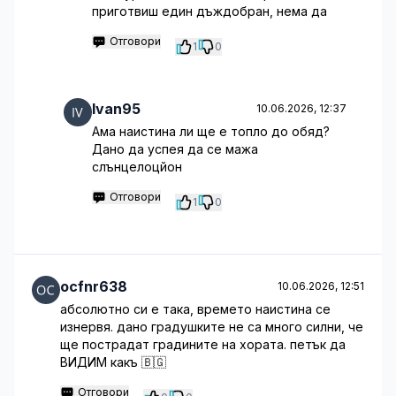
приготвиш един дъждобран, нема да
Отговори
1
0
Ivan95
10.06.2026, 12:37
Ама наистина ли ще е топло до обяд?
Дано да успея да се мажа
слънцелоцйон
Отговори
1
0
ocfnr638
10.06.2026, 12:51
абсолютно си е така, времето наистина се
изнервя. дано градушките не са много силни, че
ще пострадат градините на хората. петък да
ВИДИМ какъ 🇧🇬
Отговори