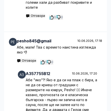
големи хали да разбиват покривите и
колите
Отговори
0
0
pesho845@gmail
10.06.2026, 17:18
Абе, мале! Тва с времето наистина изглежда
яко 👎
Отговори
1
0
A357755B12
10.06.2026, 17:20
Абе "яко"?! Яко е да си на плаж с бира, а
не да се криеш от градушки с
размерите на юмрук, Pesho! 🤦‍♂️ Иначе
казано, прогнозата си е класическа
българска - първо ни запича като в
сауна, после ще ни залее като по
филмите. Да, и двамата с Гелов сме