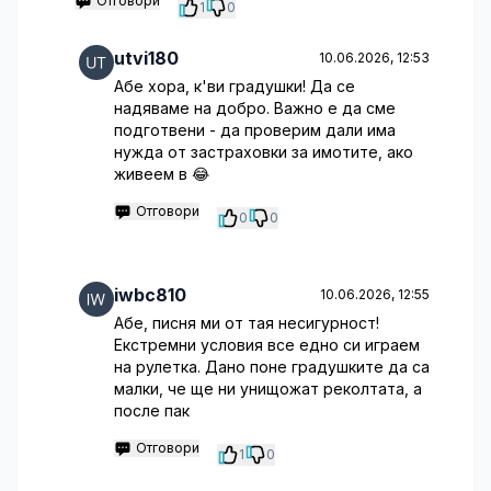
Отговори
1
0
utvi180
10.06.2026, 12:53
Абе хора, к'ви градушки! Да се
надяваме на добро. Важно е да сме
подготвени - да проверим дали има
нужда от застраховки за имотите, ако
живеем в 😂
Отговори
0
0
iwbc810
10.06.2026, 12:55
Абе, писня ми от тая несигурност!
Екстремни условия все едно си играем
на рулетка. Дано поне градушките да са
малки, че ще ни унищожат реколтата, а
после пак
Отговори
1
0