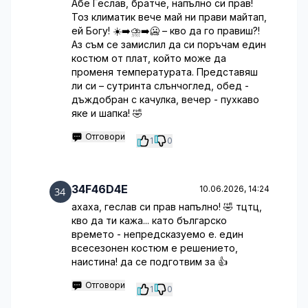
Абе Геслав, братче, напълно си прав!
Тоз климатик вече май ни прави майтап,
ей Богу! ☀️➡️⛈️➡️🥶 – кво да го правиш?!
Аз съм се замислил да си поръчам един
костюм от плат, който може да
променя температурата. Представяш
ли си – сутринта слънчоглед, обед -
дъждобран с качулка, вечер - пухкаво
яке и шапка! 🤣
Отговори
1
0
34F46D4E
10.06.2026, 14:24
ахаха, геслав си прав напълно! 🤣 тцтц,
кво да ти кажа... като българско
времето - непредсказуемо е. един
всесезонeн костюм е решението,
наистина! да се подготвим за 👍
Отговори
1
0