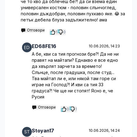
че то кво да облечеш бе?! да си взема един
универсален костюм - половин слънчоглед,
половин дъждобран, половин пухкаво яке. 😂 за
петък дебела блуза задължително! ама
Отговори
1
0
ED68FE16
10.06.2026, 14:23
А бе, кви са тия прогнози бре?! Да не ни
правят на майтапи? Еднакво е все едно
да хвърлят зарчета за времето!
Слънце, после градушка, после студ...
Тва майтап ли е, или някой там горе си
играе на Господ?! И кви са тия 33
градуса?! Че ще ни стопят! Ясно е, че
Русия
Отговори
0
1
Stoyan17
10.06.2026, 14:24