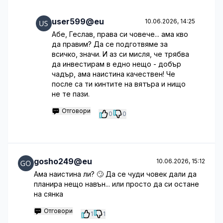
user599@eu
10.06.2026, 14:25
Абе, Геслав, права си човече... ама кво
да правим? Да се подготвяме за
всичко, значи. И аз си мисля, че трябва
да инвестирам в едно нещо - добър
чадър, ама наистина качествен! Че
после са ти кинтите на вятъра и нищо
не те пази.
Отговори
0
0
gosho249@eu
10.06.2026, 15:12
Ама наистина ли? 🙄 Да се чуди човек дали да
планира нещо навън... или просто да си остане
на сянка
Отговори
1
1