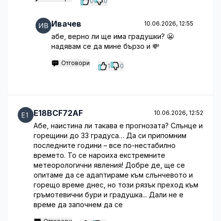
0
0
Ивачев
10.06.2026, 12:55
абе, верно ли ще има градушки? 😬
надявам се да мине бързо и 💸
Отговори
1
0
E18BCF72AF
10.06.2026, 12:52
Абе, наистина ли такава е прогнозата? Слънце и
горещини до 33 градуса… Да си припомним
последните години – все по-нестабилно
времето. То се нароиха екстремните
метеорологични явления! Добре де, ще се
опитаме да се адаптираме към слънчевото и
горещо време днес, но този рязък преход към
гръмотевични бури и градушка... Дали не е
време да започнем да се