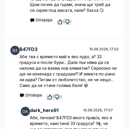
Щом почне да гърми, значи ще тряб да
се скрия под масата, нали? Хахха 😏
Отговори
1
1
B47FD3
10.06.2026, 17:02
Абе тва с времето май е яко лудо, а? 33
градуса и после бури... Дали пък няма да се
наложи да си взема нов климатик? Сериозно ли
ще ни изненада с градушки?! И зимата по-рано
ли идва? Питам от любопитство, не че нещо...
Само да не стане голяма беля! 😅
Отговори
1
0
dark_hero91
10.06.2026, 17:07
Абе, пичове! B47FD3 много прав/а, яко е
времето, наистина! 33 градуса? Уф, че