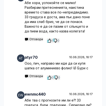
Абе хора, успокойте се малко!
Разбирам притесненията, наистина
времето става все по-непредвидимо.
33 градуса е доста, ама пък дано поне
да има слаб бриз, че да се понася.
Важното е да се пазим от слънцето и
да пием вода, както казва колегата!
Отговори
1
0
atyr70
10.06.2026, 16:17
Ооо, пич, направо ми иде да си купя
шапка от алуминиево фолио! 🤣 Бури с
Отговори
0
0
ewnmc440
10.06.2026, 16:17
Абе тва с прогнозите им ли е?! 33
градуса, бури, градушки... Сериозно ли?