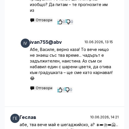
изобщо? Да питам – те прогнозите им
из
Отговори
0
0
ivan755@abv
10.06.2026, 13:15
Абе, Василе, верно каза! То вече нищо
не знаеш със тва време... чадърът е
задължителен, наистина. Аз съм си
набавил един с шарени цветя, да отива
към градушката – ще сме като карнавал!
😂
Отговори
1
0
Геслав
10.06.2026, 14:21
абе, тва вече май е шегаджийско, а? ☀️➡️⛈️➡️🥶...