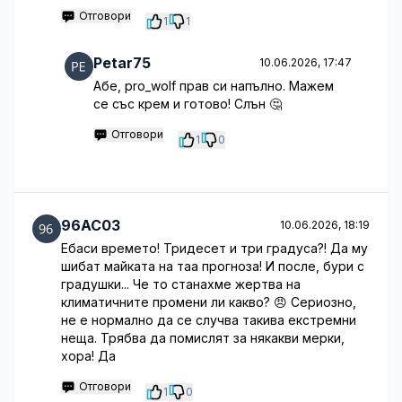
Отговори
1
1
Petar75
10.06.2026, 17:47
Абе, pro_wolf прав си напълно. Мажем
се със крем и готово! Слън 🤔
Отговори
1
0
96AC03
10.06.2026, 18:19
Ебаси времето! Тридесет и три градуса?! Да му
шибат майката на таа прогноза! И после, бури с
градушки... Че то станахме жертва на
климатичните промени ли какво? 😠 Сериозно,
не е нормално да се случва такива екстремни
неща. Трябва да помислят за някакви мерки,
хора! Да
Отговори
1
0