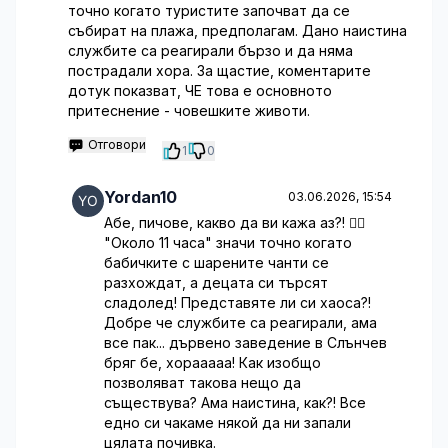
точно когато туристите започват да се
събират на плажа, предполагам. Дано наистина
службите са реагирали бързо и да няма
пострадали хора. За щастие, коментарите
дотук показват, ЧЕ това е основното
притеснение - човешките животи.
Отговори
1
0
Yordan10
03.06.2026, 15:54
Абе, пичове, какво да ви кажа аз?! 🤦‍♂️
"Около 11 часа" значи точно когато
бабичките с шарените чанти се
разхождат, а децата си търсят
сладолед! Представяте ли си хаоса?!
Добре че службите са реагирали, ама
все пак... дървено заведение в Слънчев
бряг бе, хорааааа! Как изобщо
позволяват такова нещо да
съществува? Ама наистина, как?! Все
едно си чакаме някой да ни запали
цялата почивка.