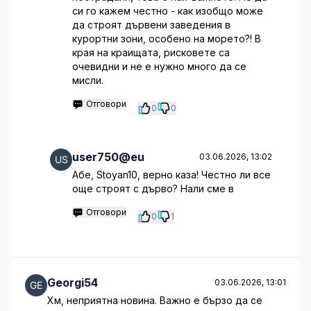
си го кажем честно - как изобщо може
да строят дървени заведения в
курортни зони, особено на морето?! В
края на краищата, рисковете са
очевидни и не е нужно много да се
мисли.
Отговори
0
0
user750@eu
03.06.2026, 13:02
Абе, Stoyan10, верно каза! Честно ли все
още строят с дърво? Нали сме в
Отговори
0
1
Georgi54
03.06.2026, 13:01
Хм, неприятна новина. Важно е бързо да се