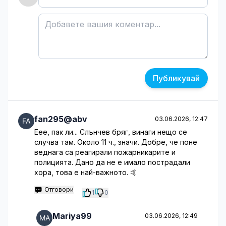
Публикувай
fan295@abv
03.06.2026, 12:47
Еее, пак ли... Слънчев бряг, винаги нещо се
случва там. Около 11 ч., значи. Добре, че поне
веднага са реагирали пожарникарите и
полицията. Дано да не е имало пострадали
хора, това е най-важното. 🤙
Отговори
1
0
Mariya99
03.06.2026, 12:49