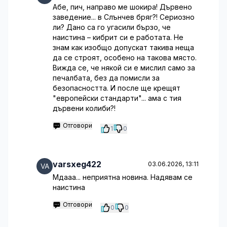
Абе, пич, направо ме шокира! Дървено
заведение... в Слънчев бряг?! Сериозно
ли? Дано са го угасили бързо, че
наистина – кибрит си е работата. Не
знам как изобщо допускат такива неща
да се строят, особено на такова място.
Вижда се, че някой си е мислил само за
печалбата, без да помисли за
безопасността. И после ще крещят
"европейски стандарти"... ама с тия
дървени колиби?!
Отговори
1
0
varsxeg422
03.06.2026, 13:11
Мдааа... неприятна новина. Надявам се
наистина
Отговори
0
0