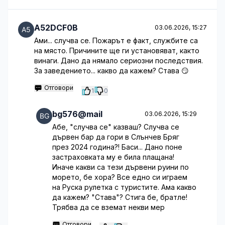
A52DCF0B
03.06.2026, 15:27
Ами... случва се. Пожарът е факт, службите са
на място. Причините ще ги установяват, както
винаги. Дано да нямало сериозни последствия.
За заведението... какво да кажем? Става 😏
Отговори
1
0
bg576@mail
03.06.2026, 15:29
Абе, "случва се" казваш? Случва се
дървен бар да гори в Слънчев Бряг
през 2024 година?! Баси... Дано поне
застраховката му е била плащана!
Иначе какви са тези дървени руини по
морето, бе хора? Все едно си играем
на Руска рулетка с туристите. Ама какво
да кажем? "Става"? Стига бе, братле!
Трябва да се вземат некви мер
Отговори