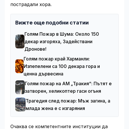
пострадали хора.
Вижте още подобни статии
Голям Пожар в Шума: Около 150
декар изгоряха, Задействани
Дронове!
Голям пожар край Харманли:
Изпепелени са 100 декара гора и
ценна дървесина
Голям пожар на АМ „Тракия“: Пътят е
затворен, хеликоптер гаси огъня
Трагедия след пожар: Мъж загина, а
млада жена е с изгаряния
Очаква се компетентните институции да