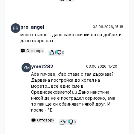
pro_angel
03.06.2026, 15:18
много тъжно… дано само всички да са добре. и
дано скоро раз
Отговори
1
0
ymez282
03.06.2026, 15:20
Абе пичове, к'во става с тая държава?!
Дървена постройка до хотел на
морето... все едно сме в
Средновековието! 🤦‍♀️ Дано наистина
никой да не е пострадал сериозно, ама
то пак ще си обвиняват някой друг. И
после - "Б
Отговори
0
0