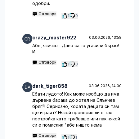
одобри.
Отговори
1
0
crazy_master922
03.06.2026, 13:58
Абе, якичко... Дано са го угасили бързо!
И
Отговори
1
0
dark_tiger858
03.06.2026, 14:00
Ебати лудoто! Как може изобщо да има
дървена барака до хотел на Слънчев
бряг?! Сериозно, хората децата си там
ще играят? Някой проверил ли е тая
постройка като трябваше или пак някой
си е помислил "абе ништо нема
Отговори
1
1