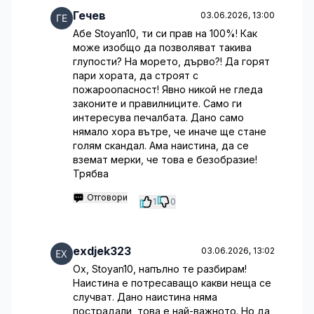
Гечев
03.06.2026, 13:00
Абе Stoyan10, ти си прав на 100%! Как
може изобщо да позволяват такива
глупости? На морето, дърво?! Да горят
пари хората, да строят с
пожароопасност! Явно никой не гледа
законите и правилниците. Само ги
интересува печалбата. Дано само
нямало хора вътре, че иначе ще стане
голям скандал. Ама наистина, да се
вземат мерки, че това е безобразие!
Трябва
Отговори
1
0
exdjek323
03.06.2026, 13:02
Ох, Stoyan10, напълно те разбирам!
Наистина е потресаващо какви неща се
случват. Дано наистина няма
пострадали, това е най-важното. Но да