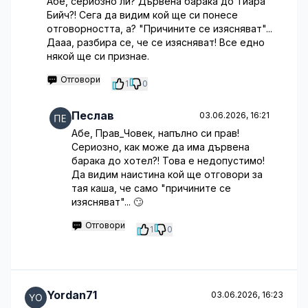
Абе, сериозно ли? Дървена барака до Тиара
Бийч?! Сега да видим кой ще си понесе
отговорността, а? "Причините се изясняват"...
Дааа, разбира се, че се изясняват! Все едно
някой ще си признае.
Отговори
1
0
Песлав
03.06.2026, 16:21
Абе, Прав_Човек, напълно си прав!
Сериозно, как може да има дървена
барака до хотел?! Това е недопустимо!
Да видим наистина кой ще отговори за
тая каша, че само "причините се
изясняват"... 🙄
Отговори
1
0
Yordan71
03.06.2026, 16:23