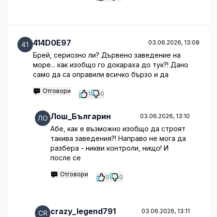
414D0E97
03.06.2026, 13:08
Брей, сериозно ли? Дървено заведение на
море... как изобщо го докараха до тук?! Дано
само да са оправили всичко бързо и да
Отговори
1
0
Лош_Българин
03.06.2026, 13:10
Абе, как е възможно изобщо да строят
такива заведения?! Направо не мога да
разбера - никви контроли, нищо! И
после се
Отговори
0
0
crazy_legend791
03.06.2026, 13:11