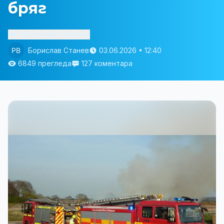
бряг
Изслушай статията
Борислав Станев
03.06.2026 • 12:40
6849 прегледа
127 коментара