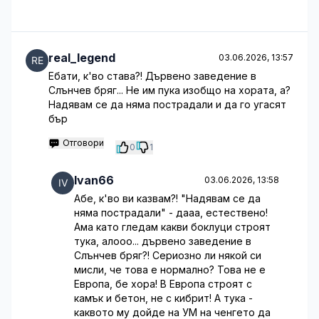
real_legend
03.06.2026, 13:57
Ебати, к'во става?! Дървено заведение в
Слънчев бряг... Не им пука изобщо на хората, а?
Надявам се да няма пострадали и да го угасят
бър
Отговори
0
1
Ivan66
03.06.2026, 13:58
Абе, к'во ви казвам?! "Надявам се да
няма пострадали" - дааа, естествено!
Ама като гледам какви боклуци строят
тука, алооо... дървено заведение в
Слънчев бряг?! Сериозно ли някой си
мисли, че това е нормално? Това не е
Европа, бе хора! В Европа строят с
камък и бетон, не с кибрит! А тука -
каквото му дойде на УМ на ченгето да