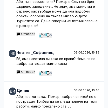
Абе, пич, сериозно ли? Пожар в Слънчев бряг,
дървено заведение... Не знам, ама малко ми е
странно как въобще може да има подобни
обекти, особено на такова място където
туристите са. Да не говорим че летния сезон е
в разгара си!
Отговори
1
0
Честит_Софиянец
03.06.2026, 16:39
Ей, ама наистина ли така се прави? Нема ли по-
добре да гледат малко какви
Отговори
1
0
Дичев
03.06.2026, 16:40
Абе, кво дя кажа... Пожар, добре че никой не е
пострадал. Трябва да се гледа повече на тези
работи, малко прекалено ста 🤦‍♂️