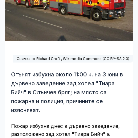
Снимка от Richard Croft ,
Wikimedia Commons
(
CC BY-SA 2.0
)
Огънят избухна около 11:00 ч. на 3 юни в
дървено заведение зад хотел "Тиара
Бийч" в Слънчев бряг; на място са
пожарна и полиция, причините се
изясняват.
Пожар избухна днес в дървено заведение,
разположено зад хотел "Тиара Бийч" в