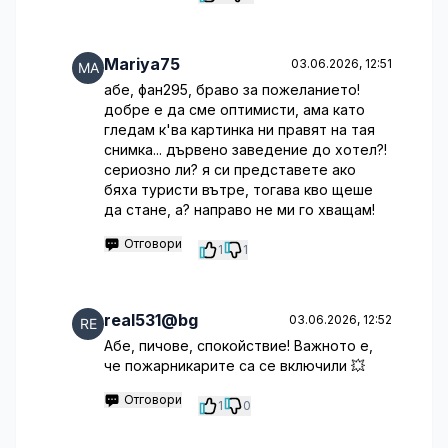
Mariya75
03.06.2026, 12:51
абе, фан295, браво за пожеланието!
добре е да сме оптимисти, ама като
гледам к'ва картинка ни правят на тая
снимка... дървено заведение до хотел?!
сериозно ли? я си представете ако
бяха туристи вътре, тогава кво щеше
да стане, а? направо не ми го хващам!
Отговори
1
1
real531@bg
03.06.2026, 12:52
Абе, пичове, спокойствие! Важното е,
че пожарникарите са се включили 💥
Отговори
1
0