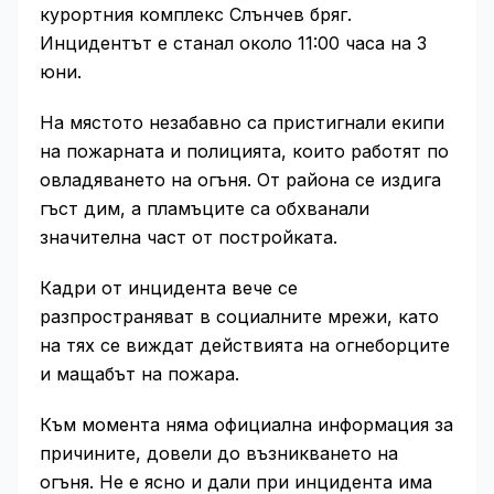
курортния комплекс Слънчев бряг.
Инцидентът е станал около 11:00 часа на 3
юни.
На мястото незабавно са пристигнали екипи
на пожарната и полицията, които работят по
овладяването на огъня. От района се издига
гъст дим, а пламъците са обхванали
значителна част от постройката.
Кадри от инцидента вече се
разпространяват в социалните мрежи, като
на тях се виждат действията на огнеборците
и мащабът на пожара.
Към момента няма официална информация за
причините, довели до възникването на
огъня. Не е ясно и дали при инцидента има