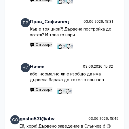
0
0
Прав_Софиянец
03.06.2026, 15:31
Къв е тоя цирк?! Дървена постройка до
хотел? И това го нари
Отговори
0
0
Ничев
03.06.2026, 15:32
абе, нормално ли е изобщо да има
дървена барака до хотел в слънчев
Отговори
1
0
gosho531@abv
03.06.2026, 15:49
Ей, хора! Дървено заведение в Слънчев б 🙄