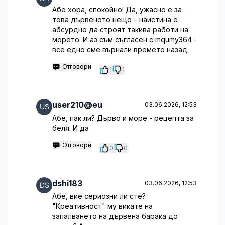
Абе хора, спокойно! Да, ужасно е за
това дървеното нещо – наистина е
абсурдно да строят такива работи на
морето. И аз съм съгласен с mqumy364 -
все едно сме върнали времето назад.
Отговори
1
1
user210@eu
03.06.2026, 12:53
Абе, пак ли? Дърво и море - рецепта за
беля. И да
Отговори
0
0
dshi183
03.06.2026, 12:53
Абе, вие сериозни ли сте?
"Креативност" му викате на
запалването на дървена барака до