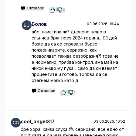
Отговори
1
0
Болов
03.06.2026, 16:44
абе, наистина ли? дървено нещо в
слънчев бряг през 2024 година... 🤦‍♂️ дай
боже да са се справили бързо
пожарникарите. сериозно, как
позволяват такива безобразия?! това не
е нормално, трябва контрол. ама май на
никой нищо му пука... само да си вземат
процентите и готово. трябва да се
стегнем малко като д
Отговори
1
1
cool_angel317
03.06.2026, 16:52
бре хора, каква слука 😳. сериозно, все едно от
друг свят е да има дървени заведения близо