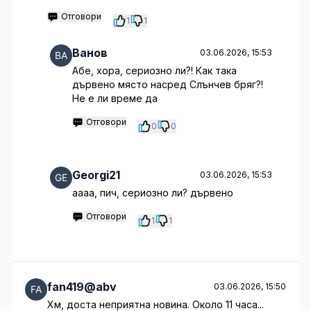
Отговори
1
1
Ванов
03.06.2026, 15:53
Абе, хора, сериозно ли?! Как така
дървено място насред Слънчев бряг?!
Не е ли време да
Отговори
0
0
Georgi21
03.06.2026, 15:53
аааа, пич, сериозно ли? дървено
Отговори
1
1
fan419@abv
03.06.2026, 15:50
Хм, доста неприятна новина. Около 11 часа...