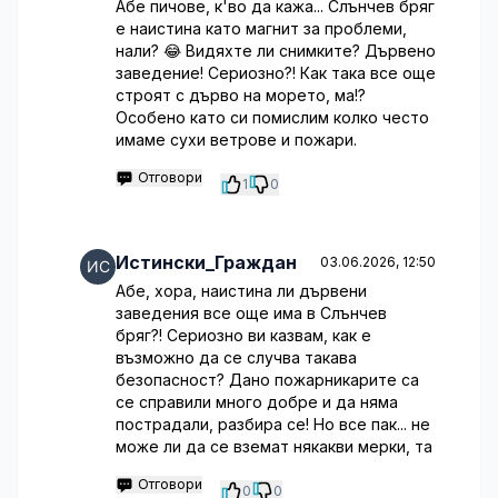
Абе пичове, к'во да кажа... Слънчев бряг
е наистина като магнит за проблеми,
нали? 😂 Видяхте ли снимките? Дървено
заведение! Сериозно?! Как така все още
строят с дърво на морето, ма!?
Особено като си помислим колко често
имаме сухи ветрове и пожари.
Отговори
1
0
Истински_Граждан
03.06.2026, 12:50
Абе, хора, наистина ли дървени
заведения все още има в Слънчев
бряг?! Сериозно ви казвам, как е
възможно да се случва такава
безопасност? Дано пожарникарите са
се справили много добре и да няма
пострадали, разбира се! Но все пак... не
може ли да се вземат някакви мерки, та
Отговори
0
0