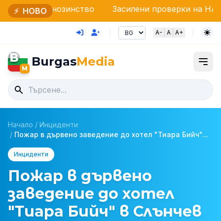
озинство
Засилени проверки на НАП и Гранична по
⚡
НОВО
A-
A
A+
B
Burgas
Media
M
Начало
/
Инциденти
/
Пожар в дървено заведение до хотел "Тиара Бийч"...
Инциденти
Пожар в дървено
заведение до хотел
"Тиара Бийч" в Слънчев