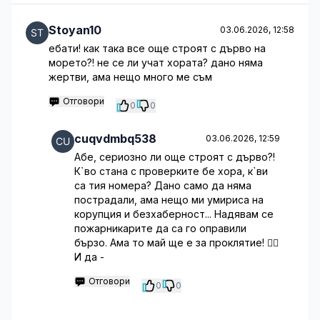
Stoyan10
03.06.2026, 12:58
ебати! как така все още строят с дърво на
морето?! не се ли учат хората? дано няма
жертви, ама нещо много ме съм
Отговори
0
0
cuqvdmbq538
03.06.2026, 12:59
Абе, сериозно ли още строят с дърво?!
К`во стана с проверките бе хора, к`ви
са тия номера? Дано само да няма
пострадали, ама нещо ми умириса на
корупция и безхаберност... Надявам се
пожарникарите да са го оправили
бързо. Ама то май ще е за проклятие! 🤦‍♀️
И да -
Отговори
0
0