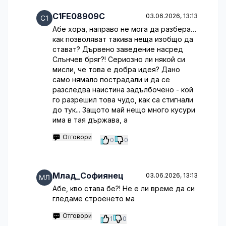
C1FE08909C
03.06.2026, 13:13
Абе хора, направо не мога да разбера…
как позволяват такива неща изобщо да
стават? Дървено заведение насред
Слънчев бряг?! Сериозно ли някой си
мисли, че това е добра идея? Дано
само нямало пострадали и да се
разследва наистина задълбочено - кой
го разрешил това чудо, как са стигнали
до тук... Защото май нещо много кусури
има в тая държава, а
Отговори
0
0
Млад_Софиянец
03.06.2026, 13:13
Абе, кво става бе?! Не е ли време да си
гледаме строенето ма
Отговори
1
0