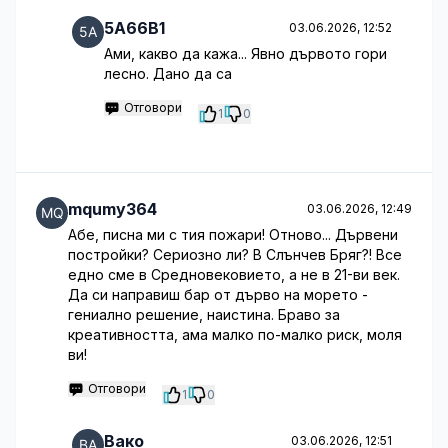
5A66B1
03.06.2026, 12:52
Ами, какво да кажа... Явно дървото гори
лесно. Дано да са
Отговори
1
0
mqumy364
03.06.2026, 12:49
Абе, писна ми с тия пожари! Отново... Дървени
постройки? Сериозно ли? В Слънчев Бряг?! Все
едно сме в Средновековието, а не в 21-ви век.
Да си направиш бар от дърво на морето -
гениално решение, наистина. Браво за
креативността, ама малко по-малко риск, моля
ви!
Отговори
1
0
Вако
03.06.2026, 12:51