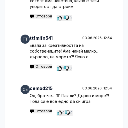
хотел? Ама наистина, каква е тази
упоритост да строим
Отговори
1
0
ttfmlfn541
03.06.2026, 12:54
Евала за креативността на
собствениците! Ама чакай малко...
дървооо, на морето?! Ясно е
Отговори
1
0
cemod215
03.06.2026, 12:54
Ох, братче... 🤦‍♀️ Пак ли? Дърво и море?!
Това си е все едно да си игра
Отговори
0
0