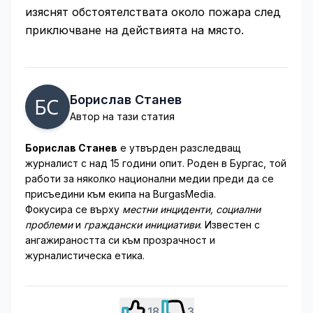
изяснят обстоятелствата около пожара след
приключване на действията на място.
Борислав Станев
Автор на тази статия
Борислав Станев
е утвърден разследващ
журналист с над 15 години опит. Роден в Бургас, той
работи за няколко национални медии преди да се
присъедини към екипа на BurgasMedia.
Фокусира се върху
местни инциденти, социални
проблеми
и
граждански инициативи
. Известен с
ангажираността си към прозрачност и
журналистическа етика.
18
3