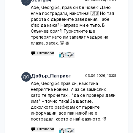
Абе, Georgi54, прав си бе човек! Дано
няма пострадали, наистина! 🇧🇬 Но тая
работа с дървените заведения… абе
к'во да кажа? Направо ми е тъпо. В
Слънчев бряг?! Туристките ще
треперят като им запалят чадъра на
плажа, хахах. 🤣 💩
Отговори
1
0
Добър_Патриот
03.06.2026, 13:05
Абе, Georgi54 прав си, наистина
неприятна новина. И аз се замислих
като те прочетах... "да се провери дали
има" – точно така! За щастие,
доколкото разбирам от първите
информации, все пак никой не е
пострадал, което е най-важното. 👎
Отговори
1
0