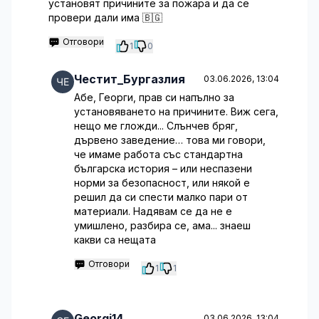
установят причините за пожара и да се
провери дали има 🇧🇬
Отговори
1
0
Честит_Бургазлия
03.06.2026, 13:04
Абе, Георги, прав си напълно за
установяването на причините. Виж сега,
нещо ме гложди... Слънчев бряг,
дървено заведение… това ми говори,
че имаме работа със стандартна
българска история – или неспазени
норми за безопасност, или някой е
решил да си спести малко пари от
материали. Надявам се да не е
умишлено, разбира се, ама... знаеш
какви са нещата
Отговори
1
1
Georgi14
03.06.2026, 13:04