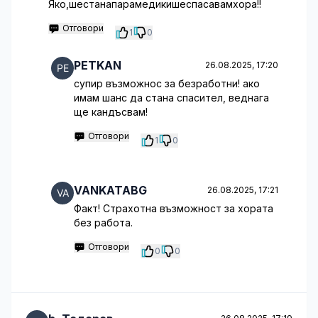
Яко,шестанапарамедикишеспасавамхора!!
Отговори
1
0
PETKAN
26.08.2025, 17:20
супир възможнос за безработни! ако
имам шанс да стана спасител, веднага
ще кандъсвам!
Отговори
1
0
VANKATABG
26.08.2025, 17:21
Факт! Страхотна възможност за хората
без работа.
Отговори
0
0