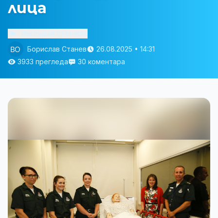
лица
Изслушай статията
Борислав Станев
26.08.2025 • 14:31
3933 прегледа
30 коментара