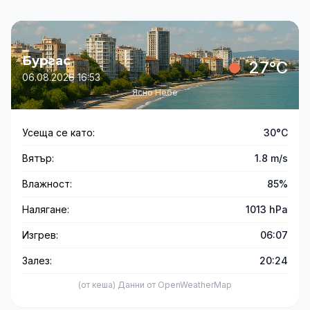
Бургас
27°C
06.08.2026 16:53
Ясно Небе
Усеща се като:
30°C
Вятър:
1.8 m/s
Влажност:
85%
Налягане:
1013 hPa
Изгрев:
06:07
Залез:
20:24
(от кеша) Данни от OpenWeatherMap