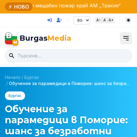
 мащабен пожар край АМ „Тракия“
НАТО подсилва н
⚡
НОВО
A-
A
A+
B
Burgas
Media
M
Начало
/
Бургас
/
Обучение за парамедици в Поморие: шанс за безра...
Бургас
Обучение за
парамедици в Поморие:
шанс за безработни