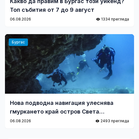
Какво да правим в Бургас този уикенд?
Топ събития от 7 до 9 август
06.08.2026
1334 прегледа
Бургас
Нова подводна навигация улеснява
гмуркането край остров Света
Анастасия
06.08.2026
2493 прегледа