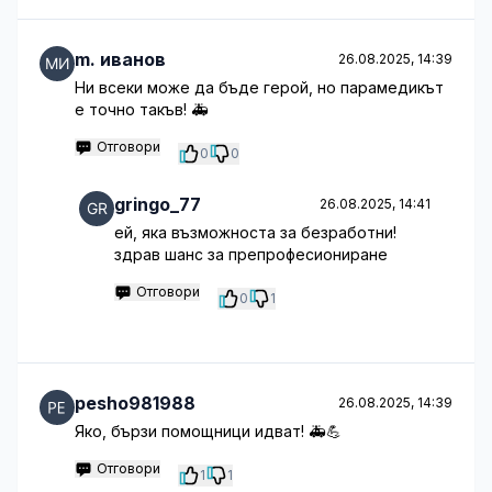
m. иванов
26.08.2025, 14:39
Ни всеки може да бъде герой, но парамедикът
е точно такъв! 🚑
Отговори
0
0
gringo_77
26.08.2025, 14:41
ей, яка възможноста за безработни!
здрав шанс за препрофесиониране
Отговори
0
1
pesho981988
26.08.2025, 14:39
Яко, бързи помощници идват! 🚑💪
Отговори
1
1