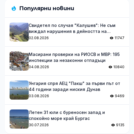
Популярни новини
Свидетел по случая "Калушев": Не съм
виждал нарушения в дейността на
групата
02.08.2026
11747
Масирани проверки на РИОСВ и МВР: 195
инспекции за незаконни отпадъци
04.08.2026
10840
Унгария спря АЕЦ "Пакш" за първи път от
44 години заради ниския Дунав
03.08.2026
9469
Летен 31 юли с буреносен запад и
спокойно море край Бургас
30.07.2026
9135