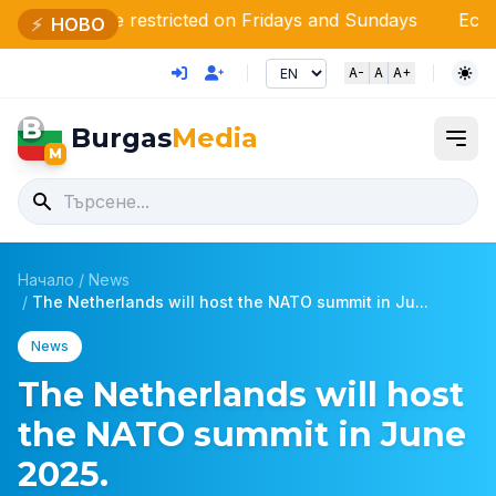
s to be restricted on Fridays and Sundays
Economic bre
⚡
НОВО
A-
A
A+
B
Burgas
Media
M
Начало
/
News
/
The Netherlands will host the NATO summit in Ju...
News
The Netherlands will host
the NATO summit in June
2025.