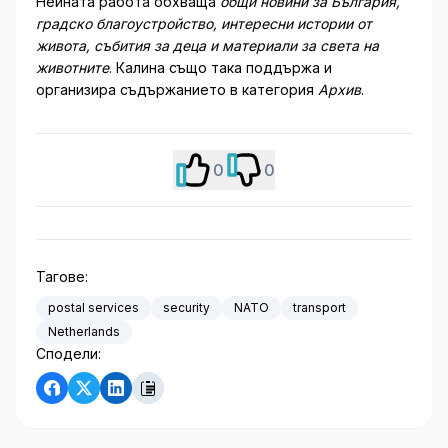
Нейната работа обхваща
общи новини за България,
градско благоустройство, интересни истории от
живота, събития за деца и материали за света на
животните
. Калина също така поддържа и
организира съдържанието в категория
Архив
.
0
0
Тагове:
postal services
security
NATO
transport
Netherlands
Сподели: