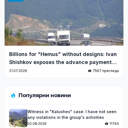
Billions for "Hemus" without designs: Ivan
Shishkov exposes the advance payment
scheme
21.07.2026
7567 прегледа
Популярни новини
Witness in "Kalushev" case: I have not seen
any violations in the group's activities
02.08.2026
11744