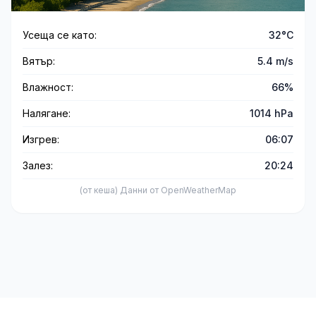
Усеща се като:
32°C
Вятър:
5.4 m/s
Влажност:
66%
Налягане:
1014 hPa
Изгрев:
06:07
Залез:
20:24
(от кеша) Данни от OpenWeatherMap