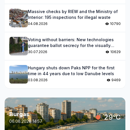
Massive checks by RIEW and the Ministry of
Interior: 195 inspections for illegal waste
04.08.2026
10790
Voting without barriers: New technologies
guarantee ballot secrecy for the visually
impaired
30.07.2026
10629
Hungary shuts down Paks NPP for the first
time in 44 years due to low Danube levels
03.08.2026
9469
Burgas
29°C
06.08.2026 14:57
Clear Sky