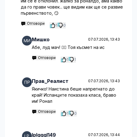
им се е отклонил. жалко за роналдо, ама какво
да го прави човек... ще видим как ще се развие
първенството, 😏
Отговори
1
0
Мишко
07.07.2026, 13:43
Абе, луд мач! 🤦‍♀️ Тоя късмет на ис
Отговори
1
1
Прав_Реалист
07.07.2026, 13:43
Якичко! Наистина беше напрегнато до
край! Испанците показаха класа, браво
им! Ронал
Отговори
1
0
lplgqgl149
07.07.2026, 13:44