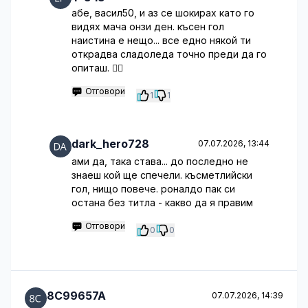
абе, васил50, и аз се шокирах като го
видях мача онзи ден. късен гол
наистина е нещо... все едно някой ти
открадва сладоледа точно преди да го
опиташ. 🤦‍♂️
Отговори
1
1
dark_hero728
07.07.2026, 13:44
ами да, така става... до последно не
знаеш кой ще спечели. късметлийски
гол, нищо повече. роналдо пак си
остана без титла - какво да я правим
Отговори
0
0
8C99657A
07.07.2026, 14:39