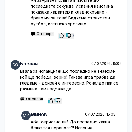
ми замръзна кръвта в жилите до
последната секунда. Испания наистина
показаха характер и хладнокръвие -
браво им за това! Видяхме страхотен
футбол, истинско зрелище.
Отговори
1
0
Бослав
07.07.2026, 15:02
Евала за испанците! До последно не знаехме
кой ще победи, верно! Такава игра трябва да
гледаме - докрай е интересно. Роналдо пак се
размина... ама здраве да
Отговори
1
1
Минов
07.07.2026, 15:03
Абе, сериозно ли? До последно каква
беше тая нервност?! Испания