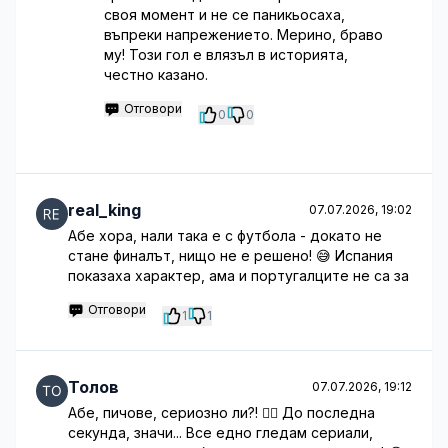
своя момент и не се паникьосаха,
въпреки напрежението. Мерино, браво
му! Този гол е влязъл в историята,
честно казано.
Отговори
0
0
real_king
07.07.2026, 19:02
Абе хора, нали така е с футбола - докато не
стане финалът, нищо не е решено! 😅 Испания
показаха характер, ама и португалците не са за
Отговори
1
1
Толов
07.07.2026, 19:12
Абе, пичове, сериозно ли?! 🤦‍♂️ До последна
секунда, значи... Все едно гледам сериали,