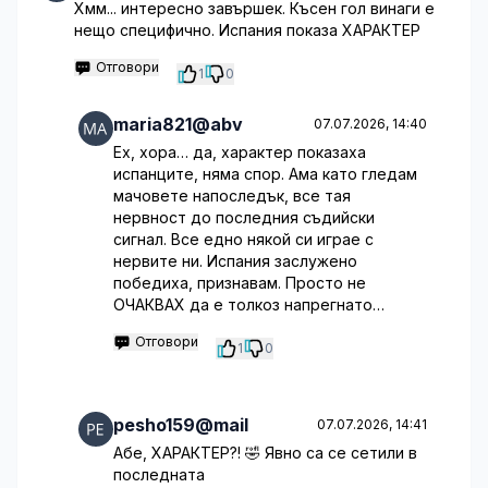
Хмм... интересно завършек. Късен гол винаги е
нещо специфично. Испания показа ХАРАКТЕР
Отговори
1
0
maria821@abv
07.07.2026, 14:40
Ех, хора… да, характер показаха
испанците, няма спор. Ама като гледам
мачовете напоследък, все тая
нервност до последния съдийски
сигнал. Все едно някой си играе с
нервите ни. Испания заслужено
победиха, признавам. Просто не
ОЧАКВАХ да е толкоз напрегнато…
Отговори
1
0
pesho159@mail
07.07.2026, 14:41
Абе, ХАРАКТЕР?! 🤣 Явно са се сетили в
последната