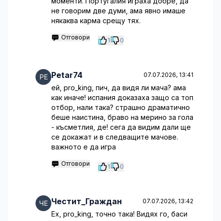
моменти. Португалия играха добре, да
не говорим две думи, ама явно имаше
някаква карма срещу тях.
Отговори
1
0
Petar74
07.07.2026, 13:41
ей, pro_king, пич, да видя ли мача? ама
как иначе! испания доказаха защо са топ
отбор, нали така? страшно драматично
беше наистина, браво на мерино за гола
- късметлия, де! сега да видим дали ще
се докажат и в следващите мачове.
важното е да игра
Отговори
1
0
Честит_Граждан
07.07.2026, 13:42
Ех, pro_king, точно така! Видях го, баси