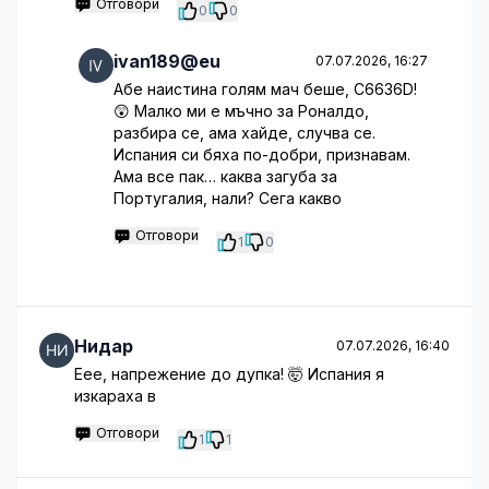
Отговори
0
0
ivan189@eu
07.07.2026, 16:27
Абе наистина голям мач беше, C6636D!
😲 Малко ми е мъчно за Роналдо,
разбира се, ама хайде, случва се.
Испания си бяха по-добри, признавам.
Ама все пак… каква загуба за
Португалия, нали? Сега какво
Отговори
1
0
Нидар
07.07.2026, 16:40
Еее, напрежение до дупка! 🤯 Испания я
изкараха в
Отговори
1
1