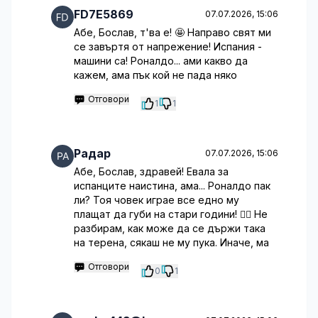
FD7E5869
07.07.2026, 15:06
Абе, Бослав, т'ва е! 🤩 Направо свят ми
се завъртя от напрежение! Испания -
машини са! Роналдо... ами какво да
кажем, ама пък кой не пада няко
Отговори
1
1
Радар
07.07.2026, 15:06
Абе, Бослав, здравей! Евала за
испанците наистина, ама... Роналдо пак
ли? Тоя човек играе все едно му
плащат да губи на стари години! 🤦‍♂️ Не
разбирам, как може да се държи така
на терена, сякаш не му пука. Иначе, ма
Отговори
0
1