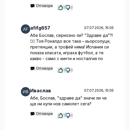
Отговори
1
0
afifg657
07.07.2026, 15:05
Абе Бослав, сериозно ли? "Здраве да"?!
🤦‍♂️ Тоя Роналдо все така – кьорсолуци,
претенции, а трофей няма! Испания си
показа класата, играха футбол, а те
какво - само с кинти и носталгия по
Отговори
1
0
Иваслав
07.07.2026, 15:05
Абе, Бослав, "здраве да" значи ли че
ще ни купи нов самолет сега?
Отговори
1
0