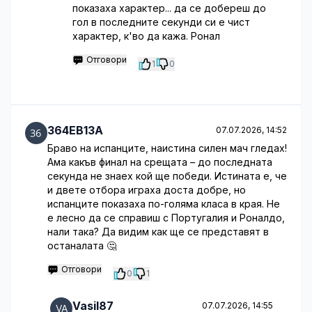
показаха характер... да се добереш до
гол в последните секунди си е чист
характер, к'во да кажа. Ронал
Отговори
1
0
364EB13A
07.07.2026, 14:52
Браво на испанците, наистина силен мач гледах!
Ама какъв финал на срещата – до последната
секунда не знаех кой ще победи. Истината е, че
и двете отбора играха доста добре, но
испанците показаха по-голяма класа в края. Не
е лесно да се справиш с Португалия и Роналдо,
нали така? Да видим как ще се представят в
останалата 🤔
Отговори
0
1
Vasil87
07.07.2026, 14:55