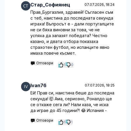
Стар_Софиянец
07.07.2026, 18:24
Прав_Бургазлия, здравей! Съгласен съм
с теб, наистина до последната секунда
играха! Въпросът е - дали португалците
не си бяха виновни за това, че не
успяха да запазят победата? Честно
казано, и двата отбора показаха
страхотен футбол, но испанците явно
имаха повече късмет.
Отговори
1
0
Ivan76
07.07.2026, 18:25
Ей! Прав си, наистина беше до последна
секунда! 🤯 Ама, сериозно, Роналдо ще
се откаже сега ли? Нали каза, че иска
да играе до 45 години?! 😂 Испания -
Отговори
1
1