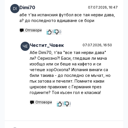
Dimi70
07.07.2026, 16:47
абе т'ва испанския футбол все тая нерви дава,
а? до последното вдишване се бори
Отговори
1
0
Честит_Човек
07.07.2026, 16:50
Абе Dimi70, т'ва "все тая нерви дава"
ли? Сериозно?! Баси, гледаше ли мача
изобщо или си беше на кафето и си
четеше хорОскопа? Испания винаги са
били такива - до последно се мъчат, но
пък затова и печелят. Помните какви
циркове правихме с Германия през
годините? Тоя късен гол е класика!
Отговори
1
1