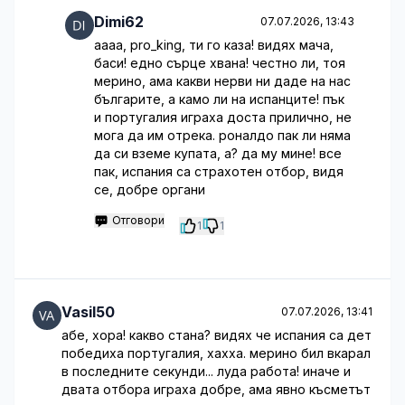
Dimi62
07.07.2026, 13:43
аааа, pro_king, ти го каза! видях мача,
баси! едно сърце хвана! честно ли, тоя
мерино, ама какви нерви ни даде на нас
българите, а камо ли на испанците! пък
и португалия играха доста прилично, не
мога да им отрека. роналдо пак ли няма
да си вземе купата, а? да му мине! все
пак, испания са страхотен отбор, видя
се, добре органи
Отговори
1
1
Vasil50
07.07.2026, 13:41
абе, хора! какво стана? видях че испания са дет
победиха португалия, хахха. мерино бил вкарал
в последните секунди... луда работа! иначе и
двата отбора играха добре, ама явно късметът