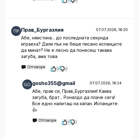
1
0
Прав_Бургазлия
07.07.2026, 18:20
Абе, няистина... до последната секунда
играеха? Дали пък не беше писано испанците
да минат? Не е лесно да понесеш такава
загуба, ама това
Отговори
0
0
gosho355@gmail
07.07.2026, 18:24
Абе, прав си, Прав_Бургазлия! Каква
загуба, брат... Роналдо да плаче сега!
Все едно налиташ на капан. Испанците
👍
Отговори
1
1