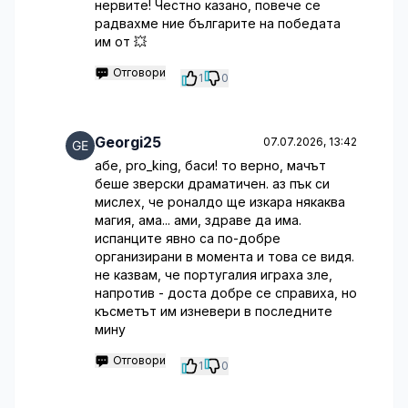
нервите! Честно казано, повече се
радвахме ние българите на победата
им от 💥
Отговори
1
0
Georgi25
07.07.2026, 13:42
абе, pro_king, баси! то верно, мачът
беше зверски драматичен. аз пък си
мислех, че роналдо ще изкара някаква
магия, ама... ами, здраве да има.
испанците явно са по-добре
организирани в момента и това се видя.
не казвам, че португалия играха зле,
напротив - доста добре се справиха, но
късметът им изневери в последните
мину
Отговори
1
0