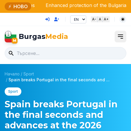
res
Enhanced protection of the Bulgarian sky: Minis
⚡
НОВО
A-
A
A+
B
Burgas
Media
M
Начало
/
Sport
/
Spain breaks Portugal in the final seconds and ...
Sport
Spain breaks Portugal in
the final seconds and
advances at the 2026