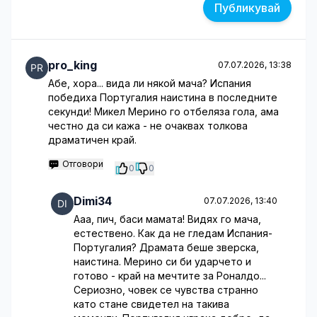
Публикувай
pro_king
07.07.2026, 13:38
Абе, хора... вида ли някой мача? Испания
победиха Португалия наистина в последните
секунди! Микел Мерино го отбеляза гола, ама
честно да си кажа - не очаквах толкова
драматичен край.
Отговори
0
0
Dimi34
07.07.2026, 13:40
Ааа, пич, баси мамата! Видях го мача,
естествено. Как да не гледам Испания-
Португалия? Драмата беше зверска,
наистина. Мерино си би ударчето и
готово - край на мечтите за Роналдо...
Сериозно, човек се чувства странно
като стане свидетел на такива