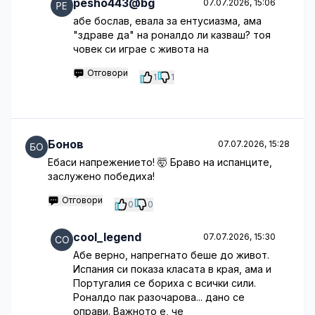
pesho443@bg
07.07.2026, 15:06
абе бослав, евала за ентусиазма, ама
"здраве да" на роналдо ли казваш? тоя
човек си играе с живота на
Отговори
1
1
Бонов
07.07.2026, 15:28
Ебаси напрежението! 🤯 Браво на испанците,
заслужено победиха!
Отговори
0
0
cool_legend
07.07.2026, 15:30
Абе верно, напрегнато беше до живот.
Испания си показа класата в края, ама и
Португалия се бориха с всички сили.
Роналдо пак разочарова... дано се
оправи. Важното е, че