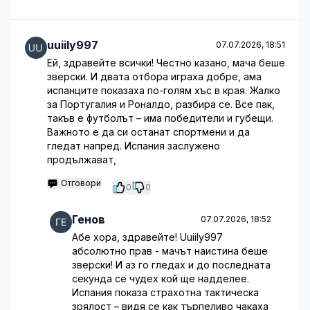
uuiily997
07.07.2026, 18:51
Ей, здравейте всички! Честно казано, мача беше
зверски. И двата отбора играха добре, ама
испанците показаха по-голям хъс в края. Жалко
за Португалия и Роналдо, разбира се. Все пак,
такъв е футболът – има победители и губещи.
Важното е да си останат спортмени и да
гледат напред. Испания заслужено
продължават,
Отговори
0
0
Генов
07.07.2026, 18:52
Абе хора, здравейте! Uuiily997
абсолютно прав - мачът наистина беше
зверски! И аз го гледах и до последната
секунда се чудех кой ще надделее.
Испания показа страхотна тактическа
зрялост – видя се как търпеливо чакаха