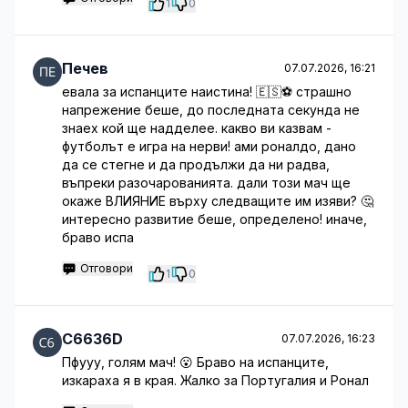
1
0
Печев
07.07.2026, 16:21
евала за испанците наистина! 🇪🇸⚽️ страшно
напрежение беше, до последната секунда не
знаех кой ще надделее. какво ви казвам -
футболът е игра на нерви! ами роналдо, дано
да се стегне и да продължи да ни радва,
въпреки разочарованията. дали този мач ще
окаже ВЛИЯНИЕ върху следващите им изяви? 🤔
интересно развитие беше, определено! иначе,
браво испа
Отговори
1
0
C6636D
07.07.2026, 16:23
Пфууу, голям мач! 😮 Браво на испанците,
изкараха я в края. Жалко за Португалия и Ронал