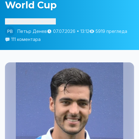
World Cup
Изслушай статията
Петър Денев
07.07.2026 • 13:12
5919 прегледа
111 коментара