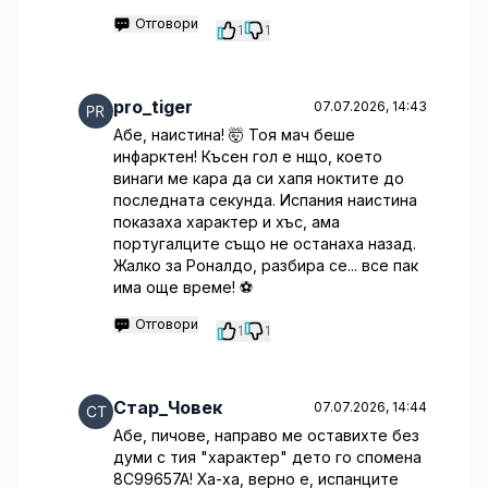
Отговори
1
1
pro_tiger
07.07.2026, 14:43
Абе, наистина! 🤯 Тоя мач беше
инфарктен! Късен гол е нщо, което
винаги ме кара да си хапя ноктите до
последната секунда. Испания наистина
показаха характер и хъс, ама
португалците също не останаха назад.
Жалко за Роналдо, разбира се... все пак
има още време! ⚽️
Отговори
1
1
Стар_Човек
07.07.2026, 14:44
Абе, пичове, направо ме оставихте без
думи с тия "характер" дето го спомена
8C99657A! Ха-ха, верно е, испанците