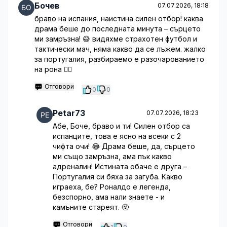
Бочев
07.07.2026, 18:18
браво на испания, наистина силен отбор! каква
драма беше до последната минута – сърцето
ми замръзна! 😅 видяхме страхотен футбол и
тактически мач, няма какво да се лъжем. жалко
за португалия, разбираемо е разочарованието
на рона 🤷‍♂️
Отговори
0
0
Petar73
07.07.2026, 18:23
Абе, Боче, браво и ти! Силен отбор са
испанците, това е ясно на всеки с 2
чифта очи! 😂 Драма беше, да, сърцето
ми също замръзна, ама пък какво
адреналин! Истината обаче е друга –
Португалия си бяха за загуба. Какво
играеха, бе? Роналдо е легенда,
безспорно, ама нали знаете - и
камъните стареят. 🤬
Отговори