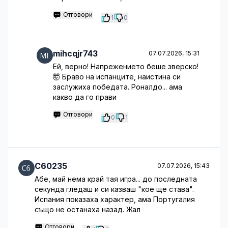
Отговори
1
0
mihcqjr743
07.07.2026, 15:31
Ей, верно! Напрежението беше зверско!
🤯 Браво на испанците, наистина си
заслужиха победата. Роналдо... ама
какво да го прави
Отговори
0
1
C60235
07.07.2026, 15:43
Абе, май нема край тая игра... до последната
секунда гледаш и си казваш "кое ще става".
Испания показаха характер, ама Португалия
също не останаха назад. Жал
Отговори