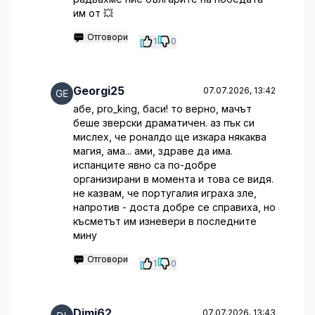
им от 💥
Отговори
1
0
Georgi25
07.07.2026, 13:42
абе, pro_king, баси! то верно, мачът
беше зверски драматичен. аз пък си
мислех, че роналдо ще изкара някаква
магия, ама... ами, здраве да има.
испанците явно са по-добре
организирани в момента и това се видя.
не казвам, че португалия играха зле,
напротив - доста добре се справиха, но
късметът им изневери в последните
мину
Отговори
1
0
Dimi62
07.07.2026, 13:43