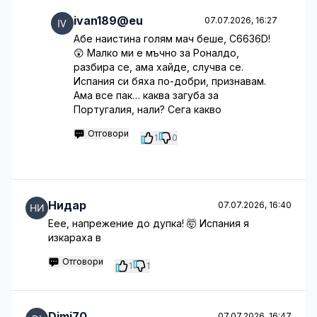
ivan189@eu
07.07.2026, 16:27
Абе наистина голям мач беше, C6636D!
😲 Малко ми е мъчно за Роналдо,
разбира се, ама хайде, случва се.
Испания си бяха по-добри, признавам.
Ама все пак… каква загуба за
Португалия, нали? Сега какво
Отговори
1
0
Нидар
07.07.2026, 16:40
Еее, напрежение до дупка! 🤯 Испания я
изкараха в
Отговори
1
1
Dimi70
07.07.2026, 16:47