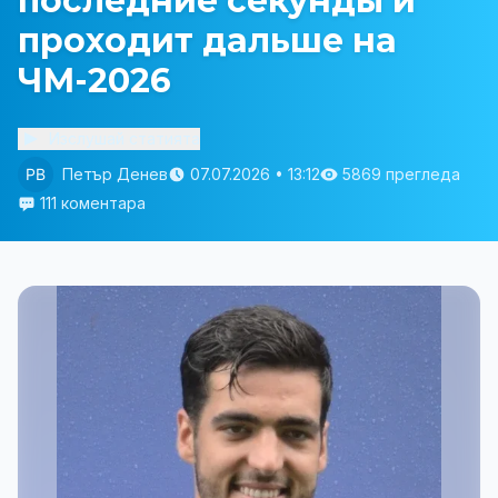
последние секунды и
проходит дальше на
ЧМ-2026
Изслушай статията
Петър Денев
07.07.2026 • 13:12
5869 прегледа
111 коментара