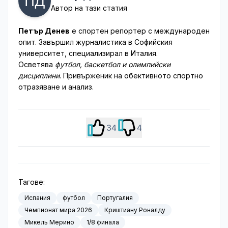
Автор на тази статия
Петър Денев
е спортен репортер с международен
опит. Завършил журналистика в Софийския
университет, специализирал в Италия.
Осветява
футбол, баскетбол и олимпийски
дисциплини
. Привърженик на обективното спортно
отразяване и анализ.
34
4
Тагове:
Испания
футбол
Португалия
Чемпионат мира 2026
Криштиану Роналду
Микель Мерино
1/8 финала