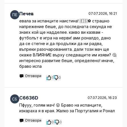
Печев
07.07.2026, 16:21
евала за испанците наистина! 🇪🇸⚽️ страшно
напрежение беше, до последната секунда не
знаех кой ще надделее. какво ви казвам -
футболът е игра на нерви! ами роналдо, дано
да се стегне и да продължи да ни радва,
въпреки разочарованията. дали този мач ще
окаже ВЛИЯНИЕ върху следващите им изяви? 🤔
интересно развитие беше, определено! иначе,
браво испа
Отговори
1
0
C6636D
07.07.2026, 16:23
Пфууу, голям мач! 😮 Браво на испанците,
изкараха я в края. Жалко за Португалия и Ронал
Отговори
0
0