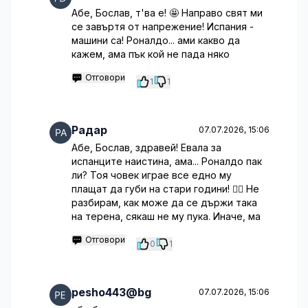
Абе, Бослав, т'ва е! 🤩 Направо свят ми
се завъртя от напрежение! Испания -
машини са! Роналдо... ами какво да
кажем, ама пък кой не пада няко
Отговори
1
1
Радар
07.07.2026, 15:06
Абе, Бослав, здравей! Евала за
испанците наистина, ама... Роналдо пак
ли? Тоя човек играе все едно му
плащат да губи на стари години! 🤦‍♂️ Не
разбирам, как може да се държи така
на терена, сякаш не му пука. Иначе, ма
Отговори
0
1
pesho443@bg
07.07.2026, 15:06