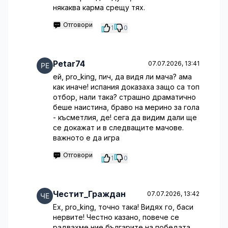
някаква карма срещу тях.
Отговори
1
0
Petar74
07.07.2026, 13:41
ей, pro_king, пич, да видя ли мача? ама
как иначе! испания доказаха защо са топ
отбор, нали така? страшно драматично
беше наистина, браво на мерино за гола
- късметлия, де! сега да видим дали ще
се докажат и в следващите мачове.
важното е да игра
Отговори
1
0
Честит_Граждан
07.07.2026, 13:42
Ех, pro_king, точно така! Видях го, баси
нервите! Честно казано, повече се
радвахме ние българите на победата