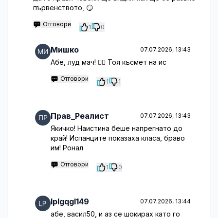
първенството, 😏
Отговори
1
0
Мишко
07.07.2026, 13:43
Абе, луд мач! 🤦‍♀️ Тоя късмет на ис
Отговори
1
1
Прав_Реалист
07.07.2026, 13:43
Якичко! Наистина беше напрегнато до
край! Испанците показаха класа, браво
им! Ронал
Отговори
1
0
lplgqgl149
07.07.2026, 13:44
абе, васил50, и аз се шокирах като го