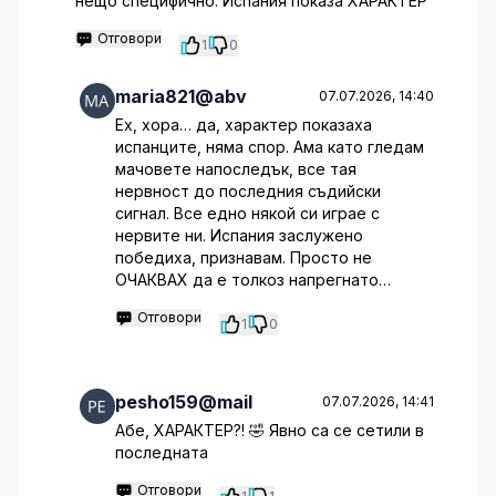
нещо специфично. Испания показа ХАРАКТЕР
Отговори
1
0
maria821@abv
07.07.2026, 14:40
Ех, хора… да, характер показаха
испанците, няма спор. Ама като гледам
мачовете напоследък, все тая
нервност до последния съдийски
сигнал. Все едно някой си играе с
нервите ни. Испания заслужено
победиха, признавам. Просто не
ОЧАКВАХ да е толкоз напрегнато…
Отговори
1
0
pesho159@mail
07.07.2026, 14:41
Абе, ХАРАКТЕР?! 🤣 Явно са се сетили в
последната
Отговори