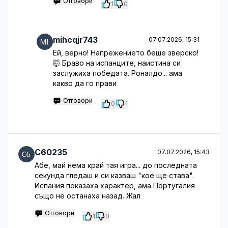
Отговори
1
0
mihcqjr743
07.07.2026, 15:31
Ей, верно! Напрежението беше зверско!
🤯 Браво на испанците, наистина си
заслужиха победата. Роналдо... ама
какво да го прави
Отговори
0
1
C60235
07.07.2026, 15:43
Абе, май нема край тая игра... до последната
секунда гледаш и си казваш "кое ще става".
Испания показаха характер, ама Португалия
също не останаха назад. Жал
Отговори
1
0