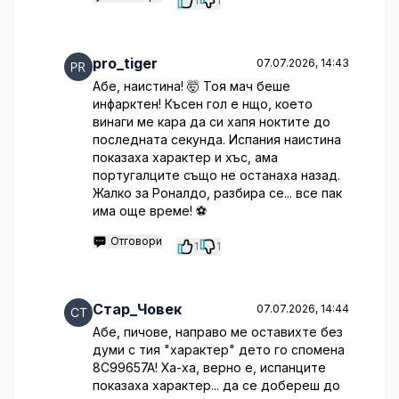
1
1
pro_tiger
07.07.2026, 14:43
Абе, наистина! 🤯 Тоя мач беше
инфарктен! Късен гол е нщо, което
винаги ме кара да си хапя ноктите до
последната секунда. Испания наистина
показаха характер и хъс, ама
португалците също не останаха назад.
Жалко за Роналдо, разбира се... все пак
има още време! ⚽️
Отговори
1
1
Стар_Човек
07.07.2026, 14:44
Абе, пичове, направо ме оставихте без
думи с тия "характер" дето го спомена
8C99657A! Ха-ха, верно е, испанците
показаха характер... да се добереш до