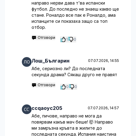
направо нерви дава т'ва испански
футбол. До последно не знаеш какво ще
стане. Роналдо все пак е Роналдо, ама
испанците си показаха защо са топ
отбор.
Отговори
1
0
Лош_Българин
07.07.2026, 14:55
Абе, сериозно ли? До последната
секунда драма? Сякаш друго не правят
Отговори
0
0
ccqaoyc205
07.07.2026, 14:57
Абе, пичове, направо не мога да
повярвам какъв мач беше! 🤯 Направо
ми замръзна кръвта в жилите до
последната секунда. Испания наистина