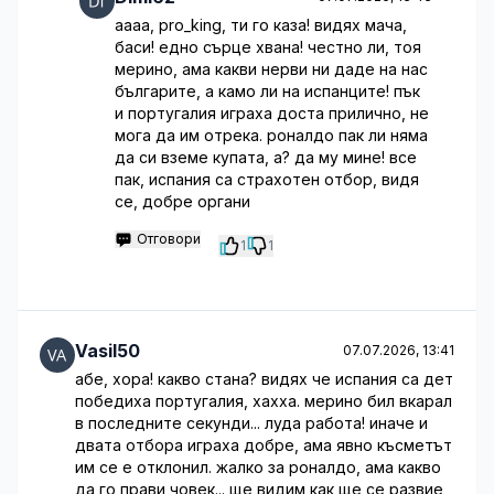
аааа, pro_king, ти го каза! видях мача,
баси! едно сърце хвана! честно ли, тоя
мерино, ама какви нерви ни даде на нас
българите, а камо ли на испанците! пък
и португалия играха доста прилично, не
мога да им отрека. роналдо пак ли няма
да си вземе купата, а? да му мине! все
пак, испания са страхотен отбор, видя
се, добре органи
Отговори
1
1
Vasil50
07.07.2026, 13:41
абе, хора! какво стана? видях че испания са дет
победиха португалия, хахха. мерино бил вкарал
в последните секунди... луда работа! иначе и
двата отбора играха добре, ама явно късметът
им се е отклонил. жалко за роналдо, ама какво
да го прави човек... ще видим как ще се развие