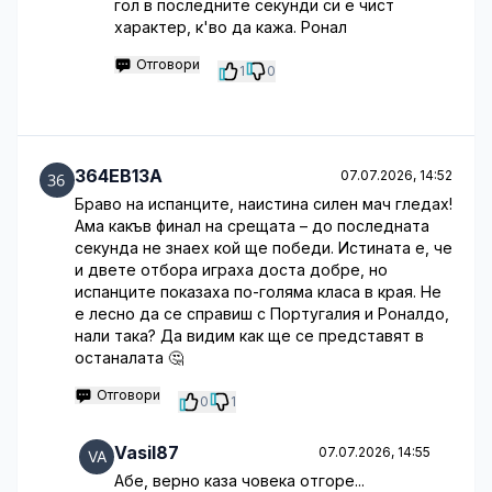
гол в последните секунди си е чист
характер, к'во да кажа. Ронал
Отговори
1
0
364EB13A
07.07.2026, 14:52
Браво на испанците, наистина силен мач гледах!
Ама какъв финал на срещата – до последната
секунда не знаех кой ще победи. Истината е, че
и двете отбора играха доста добре, но
испанците показаха по-голяма класа в края. Не
е лесно да се справиш с Португалия и Роналдо,
нали така? Да видим как ще се представят в
останалата 🤔
Отговори
0
1
Vasil87
07.07.2026, 14:55
Абе, верно каза човека отгоре...