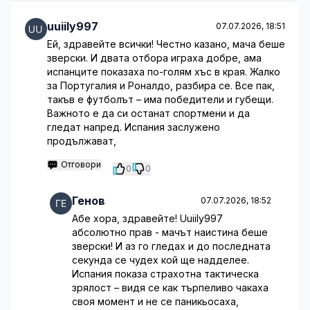
uuiily997
07.07.2026, 18:51
Ей, здравейте всички! Честно казано, мача беше
зверски. И двата отбора играха добре, ама
испанците показаха по-голям хъс в края. Жалко
за Португалия и Роналдо, разбира се. Все пак,
такъв е футболът – има победители и губещи.
Важното е да си останат спортмени и да
гледат напред. Испания заслужено
продължават,
Отговори
0
0
Генов
07.07.2026, 18:52
Абе хора, здравейте! Uuiily997
абсолютно прав - мачът наистина беше
зверски! И аз го гледах и до последната
секунда се чудех кой ще надделее.
Испания показа страхотна тактическа
зрялост – видя се как търпеливо чакаха
своя момент и не се паникьосаха,