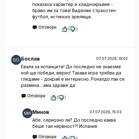
показаха характер и хладнокръвие -
браво им за това! Видяхме страхотен
футбол, истинско зрелище.
Отговори
1
0
Бослав
07.07.2026, 15:02
Евала за испанците! До последно не знаехме
кой ще победи, верно! Такава игра трябва да
гледаме - докрай е интересно. Роналдо пак се
размина... ама здраве да
Отговори
1
1
Минов
07.07.2026, 15:03
Абе, сериозно ли? До последно каква
беше тая нервност?! Испания
Отговори
1
0