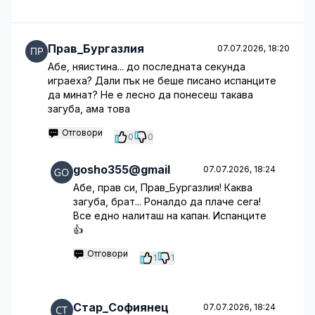
Прав_Бургазлия
07.07.2026, 18:20
Абе, няистина... до последната секунда
играеха? Дали пък не беше писано испанците
да минат? Не е лесно да понесеш такава
загуба, ама това
Отговори
0
0
gosho355@gmail
07.07.2026, 18:24
Абе, прав си, Прав_Бургазлия! Каква
загуба, брат... Роналдо да плаче сега!
Все едно налиташ на капан. Испанците
👍
Отговори
1
1
Стар_Софиянец
07.07.2026, 18:24