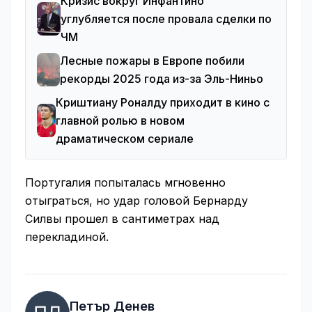
Кризис вокруг Инфантино
углубляется после провала сделки по
ЧМ
Лесные пожары в Европе побили
рекорды 2025 года из-за Эль-Ниньо
Криштиану Роналду приходит в кино с
главной ролью в новом
драматическом сериале
Португалия попыталась мгновенно
отыграться, но удар головой Бернарду
Силвы прошел в сантиметрах над
перекладиной.
Петър Денев