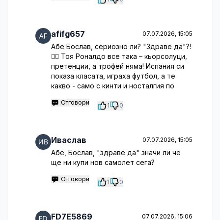
afifg657
07.07.2026, 15:05
Абе Бослав, сериозно ли? "Здраве да"?!
🤦‍♂️ Тоя Роналдо все така – кьорсолуци,
претенции, а трофей няма! Испания си
показа класата, играха футбол, а те
какво - само с кинти и носталгия по
Отговори
1
0
Иваслав
07.07.2026, 15:05
Абе, Бослав, "здраве да" значи ли че
ще ни купи нов самолет сега?
Отговори
1
0
FD7E5869
07.07.2026, 15:06