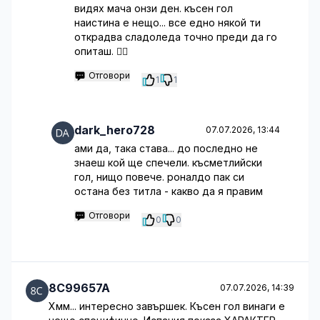
видях мача онзи ден. късен гол
наистина е нещо... все едно някой ти
открадва сладоледа точно преди да го
опиташ. 🤦‍♂️
Отговори
1
1
dark_hero728
07.07.2026, 13:44
ами да, така става... до последно не
знаеш кой ще спечели. късметлийски
гол, нищо повече. роналдо пак си
остана без титла - какво да я правим
Отговори
0
0
8C99657A
07.07.2026, 14:39
Хмм... интересно завършек. Късен гол винаги е