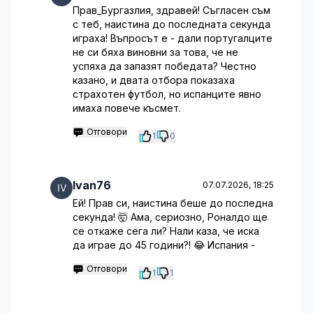
Прав_Бургазлия, здравей! Съгласен съм
с теб, наистина до последната секунда
играха! Въпросът е - дали португалците
не си бяха виновни за това, че не
успяха да запазят победата? Честно
казано, и двата отбора показаха
страхотен футбол, но испанците явно
имаха повече късмет.
Отговори
1
0
Ivan76
07.07.2026, 18:25
Ей! Прав си, наистина беше до последна
секунда! 🤯 Ама, сериозно, Роналдо ще
се откаже сега ли? Нали каза, че иска
да играе до 45 години?! 😂 Испания -
Отговори
1
1