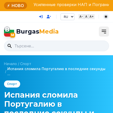
силенные проверки НАП и Пограничной полиции в о
⚡
НОВО
A-
A
A+
B
Burgas
Media
M
Начало
/
Спорт
Испания сломила Португалию в последние секунды
/
...
Спорт
Испания сломила
Португалию в