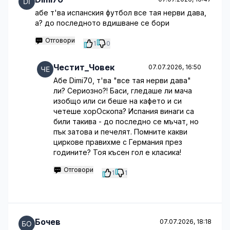
абе т'ва испанския футбол все тая нерви дава,
а? до последното вдишване се бори
Отговори
1
0
Честит_Човек
07.07.2026, 16:50
Абе Dimi70, т'ва "все тая нерви дава"
ли? Сериозно?! Баси, гледаше ли мача
изобщо или си беше на кафето и си
четеше хорОскопа? Испания винаги са
били такива - до последно се мъчат, но
пък затова и печелят. Помните какви
циркове правихме с Германия през
годините? Тоя късен гол е класика!
Отговори
1
1
Бочев
07.07.2026, 18:18