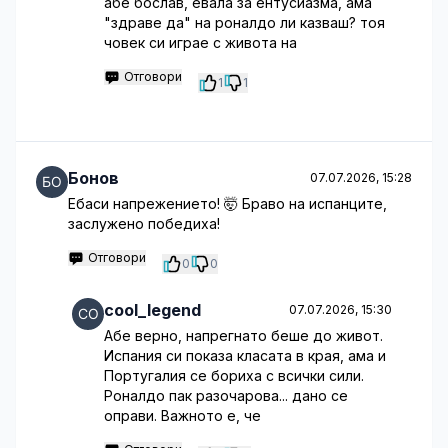
абе бослав, евала за ентусиазма, ама
"здраве да" на роналдо ли казваш? тоя
човек си играе с живота на
Отговори
1
1
Бонов
07.07.2026, 15:28
Ебаси напрежението! 🤯 Браво на испанците,
заслужено победиха!
Отговори
0
0
cool_legend
07.07.2026, 15:30
Абе верно, напрегнато беше до живот.
Испания си показа класата в края, ама и
Португалия се бориха с всички сили.
Роналдо пак разочарова... дано се
оправи. Важното е, че