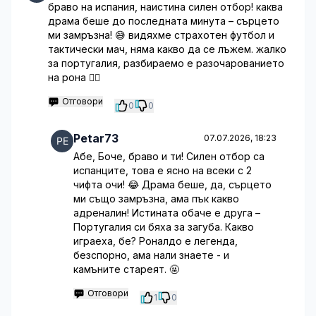
браво на испания, наистина силен отбор! каква
драма беше до последната минута – сърцето
ми замръзна! 😅 видяхме страхотен футбол и
тактически мач, няма какво да се лъжем. жалко
за португалия, разбираемо е разочарованието
на рона 🤷‍♂️
Отговори
0
0
Petar73
07.07.2026, 18:23
Абе, Боче, браво и ти! Силен отбор са
испанците, това е ясно на всеки с 2
чифта очи! 😂 Драма беше, да, сърцето
ми също замръзна, ама пък какво
адреналин! Истината обаче е друга –
Португалия си бяха за загуба. Какво
играеха, бе? Роналдо е легенда,
безспорно, ама нали знаете - и
камъните стареят. 🤬
Отговори
1
0