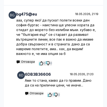
bg475@eu
18.05.2026, 21:19
ааа, супер яко! да пускат полети всеки ден
софия-бургас - наистина ще улесни хората да
отидат до морето без изли6ни мъки. хубаво е,
че "българия еър" се стараят да развиват
вътрешните линии, все пак е важно да имаме
добра свързаност и в страната. дано да са
навреме полетите, ама... хах, да видим!
важното е, че има опция за б
Отговори
0
0
6DB3B36606
18.05.2026, 21:20
Ами то стана, какво да го правим. Дано
да са на прилични цени, че иначе...
Отговори
1
0