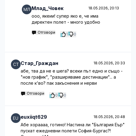
Млад_Човек
18.05.2026, 20:13
ооо, якеии! супер яко е, че има
директен полет - много удобно
Отговори
1
0
Стар_Граждан
18.05.2026, 20:33
абе, тва да не е шега? всеки път едно и също -
"нов график", "разширяваме дестинации"... а
после к'во? пак закъснения и нерви
Отговори
0
0
euxiiqt629
18.05.2026, 20:48
Абе хораааа, готино! Настина ли "България Еър"
пускат ежедневни полети София-Бургас?!