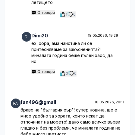
летището
Отговори
1
0
Dimi20
18.05.2026, 19:29
ех, хора, ама наистина ли се
притесняваме за закъсненията?!
миналата година беше пълен хаос, да.
но
Отговори
0
0
fan496@gmail
18.05.2026, 20:11
браво на "българия еър"! супер новина, ще е
мноо удобно за хората, които искат да
отпочинат на морето! дано само всичко върви
гладко и без проблеми, че миналата година не
бе6е много цветисто