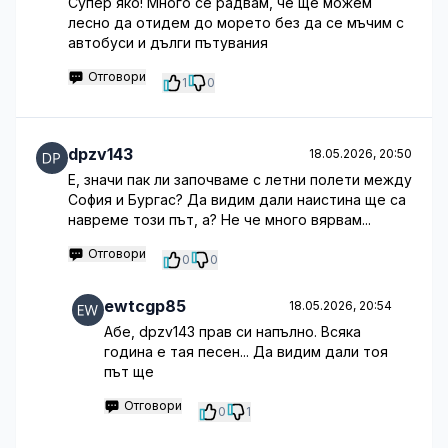
Супер яко! Много се радвам, че ще можем
лесно да отидем до морето без да се мъчим с
автобуси и дълги пътувания
Отговори
1
0
dpzv143
18.05.2026, 20:50
Е, значи пак ли започваме с летни полети между
София и Бургас? Да видим дали наистина ще са
навреме този път, а? Не че много вярвам...
Отговори
0
0
ewtcgp85
18.05.2026, 20:54
Абе, dpzv143 прав си напълно. Всяка
година е тая песен... Да видим дали тоя
път ще
Отговори
0
1