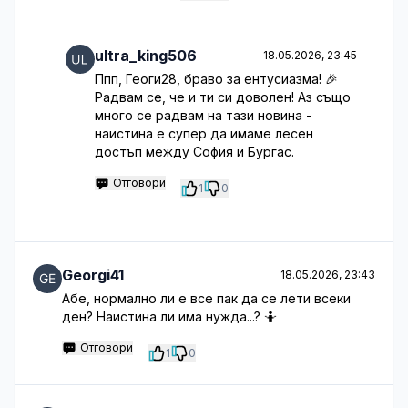
ultra_king506
18.05.2026, 23:45
Ппп, Геоги28, браво за ентусиазма! 🎉
Радвам се, че и ти си доволен! Аз също
много се радвам на тази новина -
наистина е супер да имаме лесен
достъп между София и Бургас.
Отговори
1
0
Georgi41
18.05.2026, 23:43
Абе, нормално ли е все пак да се лети всеки
ден? Наистина ли има нужда...? 🤷
Отговори
1
0