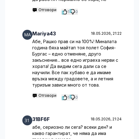
Отговори
1
0
Mariya43
18.05.2026, 21:22
Абе, Рашко прав си на 100%! Миналата
година бяха майтап тоя полет София-
Бургас – едно отменяне, друго
закъснение... все едно играеха нерви с
хората! Да видим сега дали са се
научили. Все пак хубаво е да имаме
връзка между градовете, а и летния
туризъм зависи много от това.
Отговори
1
0
31BF6F
18.05.2026, 21:24
абе, сериозно ли сега? всеки ден? и
какво гарантират, че няма да има