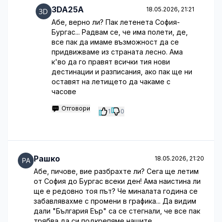
3DA25A
18.05.2026, 21:21
Абе, верно ли? Пак летенета София-
Бургас... Радвам се, че има полети, де,
все пак да имаме възможност да се
придвижваме из страната лесно. Ама
к'во да го правят всички тия нови
дестинации и разписания, ако пак ще ни
оставят на летището да чакаме с
часове
Отговори
1
0
Рашко
18.05.2026, 21:20
Абе, пичове, вие разбрахте ли? Сега ще летим
от София до Бургас всеки ден! Ама наистина ли
ще е редовно тоя път? Че миналата година се
забавлявахме с промени в графика... Да видим
дали "България Еър" са се стегнали, че все пак
трябва да си подкрепяме нашите