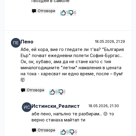
гвоздеи в самоле
Отговори
1
0
Пено
18.05.2026, 21:29
Абе, ей хора, вие го гледате ли т'ва? "България
Еър" почват ежедневни полети София-Бургас...
Ок, ок, хубаво, ама да не стане като с тия
миналогодишните "летни" намаления в цената
на тока - харесват ни едно време, после – бум!
🤯
Отговори
0
1
Истински_Реалист
18.05.2026, 21:30
абе пено, напълно те разбирам... 😔 то
верно станаха майтап ти
Отговори
0
0