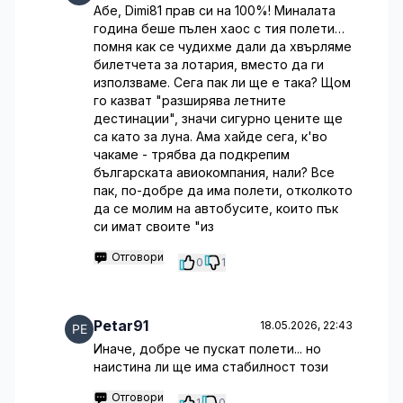
Абе, Dimi81 прав си на 100%! Миналата
година беше пълен хаос с тия полети…
помня как се чудихме дали да хвърляме
билетчета за лотария, вместо да ги
използваме. Сега пак ли ще е така? Щом
го казват "разширява летните
дестинации", значи сигурно цените ще
са като за луна. Ама хайде сега, к'во
чакаме - трябва да подкрепим
българската авиокомпания, нали? Все
пак, по-добре да има полети, отколкото
да се молим на автобусите, които пък
си имат своите "из
Отговори
0
1
Petar91
18.05.2026, 22:43
Иначе, добре че пускат полети... но
наистина ли ще има стабилност този
Отговори
1
0