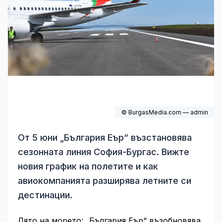
© BurgasMedia.com — admin
От 5 юни „България Еър“ възстановява
сезонната линия София-Бургас. Вижте
новия график на полетите и как
авиокомпанията разширява летните си
дестинации.
Лято на морето: „България Еър“ възобновява