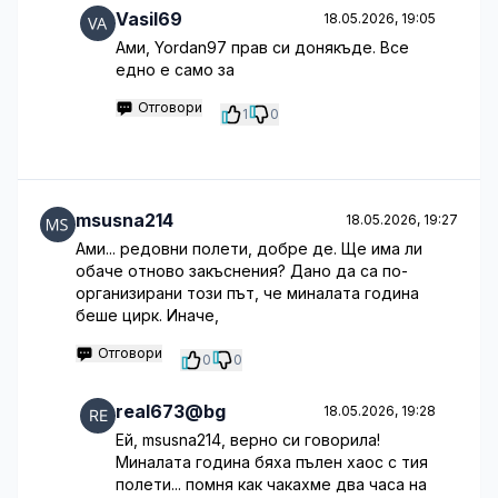
Vasil69
18.05.2026, 19:05
Ами, Yordan97 прав си донякъде. Все
едно е само за
Отговори
1
0
msusna214
18.05.2026, 19:27
Ами... редовни полети, добре де. Ще има ли
обаче отново закъснения? Дано да са по-
организирани този път, че миналата година
беше цирк. Иначе,
Отговори
0
0
real673@bg
18.05.2026, 19:28
Ей, msusna214, верно си говорила!
Миналата година бяха пълен хаос с тия
полети... помня как чакахме два часа на