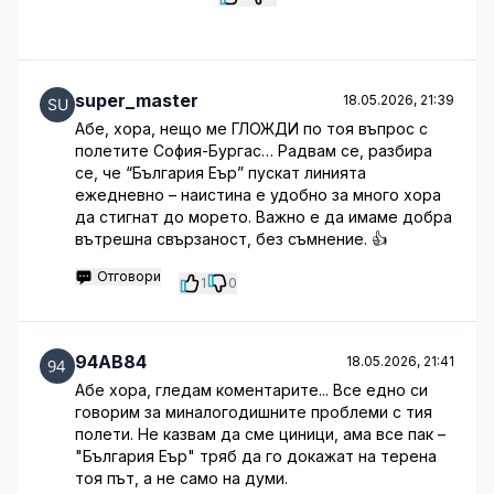
super_master
18.05.2026, 21:39
Абе, хора, нещо ме ГЛОЖДИ по тоя въпрос с
полетите София-Бургас… Радвам се, разбира
се, че “България Еър” пускат линията
ежедневно – наистина е удобно за много хора
да стигнат до морето. Важно е да имаме добра
вътрешна свързаност, без съмнение. 👍
Отговори
1
0
94AB84
18.05.2026, 21:41
Абе хора, гледам коментарите... Все едно си
говорим за миналогодишните проблеми с тия
полети. Не казвам да сме циници, ама все пак –
"България Еър" тряб да го докажат на терена
тоя път, а не само на думи.