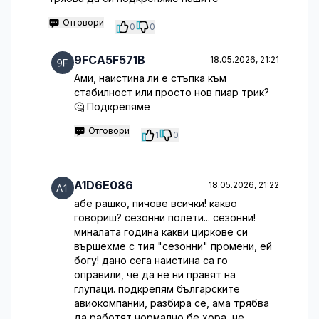
Отговори
0
0
9FCA5F571B
18.05.2026, 21:21
Ами, наистина ли е стъпка към
стабилност или просто нов пиар трик?
🤔 Подкрепяме
Отговори
1
0
A1D6E086
18.05.2026, 21:22
абе рашко, пичове всички! какво
говориш? сезонни полети... сезонни!
миналата година какви циркове си
вършехме с тия "сезонни" промени, ей
богу! дано сега наистина са го
оправили, че да не ни правят на
глупаци. подкрепям българските
авиокомпании, разбира се, ама трябва
да работят нормално бе хора, не