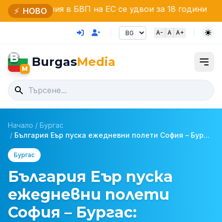
 в БВП на ЕС се удвои за 18 години
Какво да прав
⚡
НОВО
A-
A
A+
B
Burgas
Media
M
Начало
/
Бургас
/
България Еър пуска ежедневни полети София – Бур...
Бургас
България Еър пуска
ежедневни полети
София – Бургас: