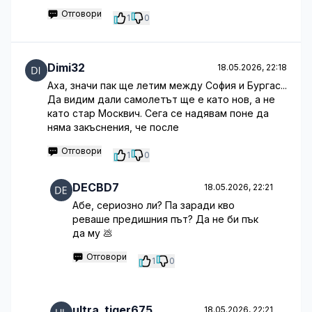
Отговори
1
0
Dimi32
18.05.2026, 22:18
Аха, значи пак ще летим между София и Бургас...
Да видим дали самолетът ще е като нов, а не
като стар Москвич. Сега се надявам поне да
няма закъснения, че после
Отговори
1
0
DECBD7
18.05.2026, 22:21
Абе, сериозно ли? Па зарaди кво
реваше предишния път? Да не би пък
да му 💩
Отговори
1
0
ultra_tiger675
18.05.2026, 22:21