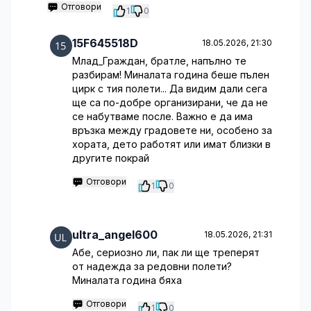
Отговори
1
0
15F645518D
18.05.2026, 21:30
Млад_Граждан, братле, напълно те
разбирам! Миналата година беше пълен
цирк с тия полети... Да видим дали сега
ще са по-добре организирани, че да не
се набутваме после. Важно е да има
връзка между градовете ни, особено за
хората, дето работят или имат близки в
другите покрай
Отговори
1
0
ultra_angel600
18.05.2026, 21:31
Абе, сериозно ли, пак ли ще треперят
от надежда за редовни полети?
Миналата година бяха
Отговори
1
0