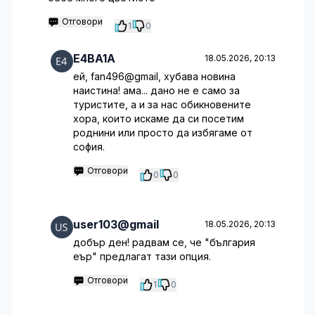
Отговори
1
0
E4BA1A
18.05.2026, 20:13
ей, fan496@gmail, хубава новина
наистина! ама... дано не е само за
туристите, а и за нас обикновените
хора, които искаме да си посетим
роднини или просто да избягаме от
софия.
Отговори
0
0
user103@gmail
18.05.2026, 20:13
добър ден! радвам се, че "българия
еър" предлагат тази опция.
Отговори
1
0