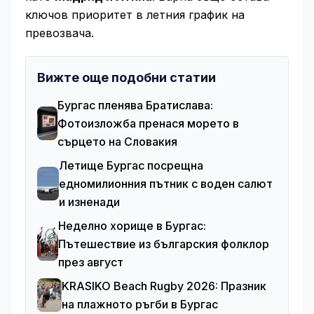
ключов приоритет в летния график на
превозвача.
Вижте още подобни статии
Бургас пленява Братислава:
Фотоизложба пренася морето в
сърцето на Словакия
Летище Бургас посрещна
едномилионния пътник с воден салют
и изненади
Неделно хорище в Бургас:
Пътешествие из българския фолклор
през август
KRASIKO Beach Rugby 2026: Празник
на плажното ръгби в Бургас