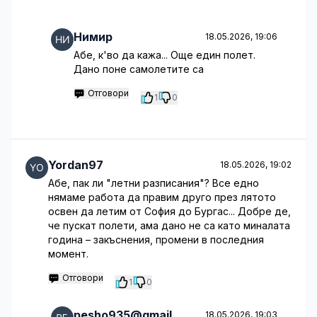
Нимир
18.05.2026, 19:06
Абе, к'во да кажа... Още един полет.
Дано поне самолетите са
Отговори
1
0
Yordan97
18.05.2026, 19:02
Абе, пак ли "летни разписания"? Все едно
нямаме работа да правим друго през лятото
освен да летим от София до Бургас... Добре де,
че пускат полети, ама дано не са като миналата
година – закъснения, промени в последния
момент.
Отговори
1
0
pesho935@gmail
18.05.2026, 19:03