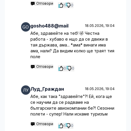
Отговори
1
0
gosho488@mail
18.05.2026, 19:04
Абе, здравейте на теб! 🤣 Честна
работа - хубаво е нщо да се движи в
тая държава, ама... *ама* винаги има
ама, нали? Да видим колко ще траят тия
поле
Отговори
0
0
Луд_Граждан
18.05.2026, 19:04
Абе, как така "здравейте"?! Ей, кога ще
се научим да се радваме на
българските авиокомпании бе?! Сезонни
полети - супер! Нали искаме туризъм
Отговори
1
0