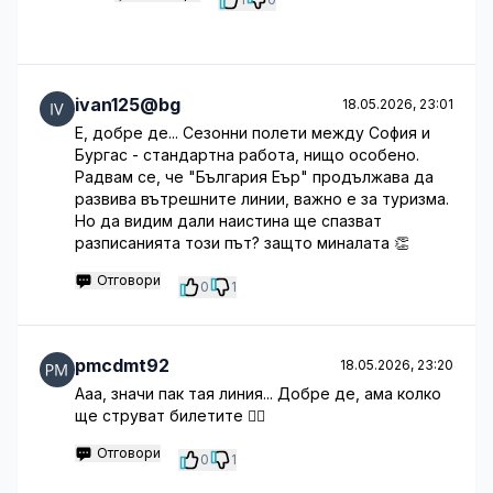
ivan125@bg
18.05.2026, 23:01
Е, добре де... Сезонни полети между София и
Бургас - стандартна работа, нищо особено.
Радвам се, че "България Еър" продължава да
развива вътрешните линии, важно е за туризма.
Но да видим дали наистина ще спазват
разписанията този път? защто миналата 👏
Отговори
0
1
pmcdmt92
18.05.2026, 23:20
Ааа, значи пак тая линия... Добре де, ама колко
ще струват билетите 🤦‍♂️
Отговори
0
1