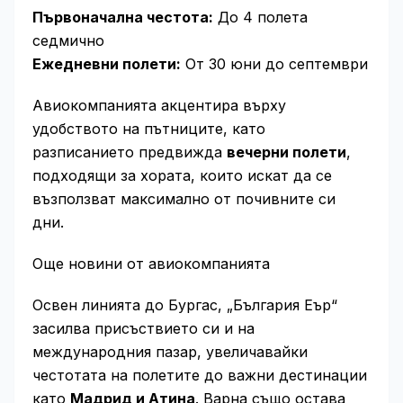
Първоначална честота:
До 4 полета
седмично
Ежедневни полети:
От 30 юни до септември
Авиокомпанията акцентира върху
удобството на пътниците, като
разписанието предвижда
вечерни полети
,
подходящи за хората, които искат да се
възползват максимално от почивните си
дни.
Още новини от авиокомпанията
Освен линията до Бургас, „България Еър“
засилва присъствието си и на
международния пазар, увеличавайки
честотата на полетите до важни дестинации
като
Мадрид и Атина
. Варна също остава