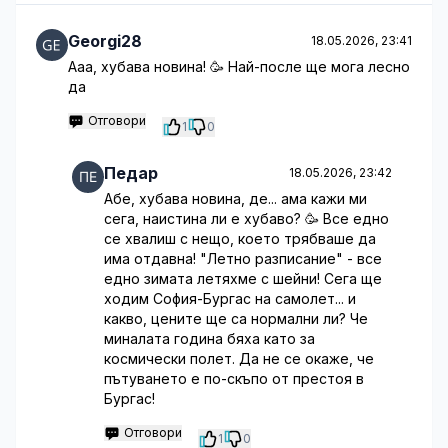
Georgi28
18.05.2026, 23:41
Ааа, хубава новина! 🥳 Най-после ще мога лесно
да
Отговори
1
0
Педар
18.05.2026, 23:42
Абе, хубава новина, де... ама кажи ми
сега, наистина ли е хубаво? 🥳 Все едно
се хвалиш с нещо, което трябваше да
има отдавна! "Летно разписание" - все
едно зимата летяхме с шейни! Сега ще
ходим София-Бургас на самолет... и
какво, цените ще са нормални ли? Че
миналата година бяха като за
космически полет. Да не се окаже, че
пътуването е по-скъпо от престоя в
Бургас!
Отговори
1
0