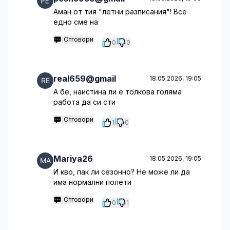
Аман от тия "летни разписания"! Все
едно сме на
Отговори
0
0
real659@gmail
18.05.2026, 19:05
А бе, наистина ли е толкова голяма
работа да си сти
Отговори
1
0
Mariya26
18.05.2026, 19:05
И кво, пак ли сезонно? Не може ли да
има нормални полети
Отговори
0
1