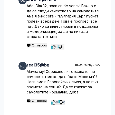
Абе, Dimi32, прав си бе човек! Важно е
да се следи качеството на самолетите.
Ама я виж сега - "България Еър" пускат
полети всеки ден! Това е прогрес, все
пак. Дано са инвестирали в поддръжка
и модернизация, за да не ни язди
старата техника
Отговори
1
0
real35@bg
18.05.2026, 22:22
Мамка му! Сериозно ли го казвате, че
самолетът може да е "като Москвич"?
Нали сме в Европейския съюз, а не във
времето на соц-а?! Да се грижат за
самолетите нормално, деба!
Отговори
0
0