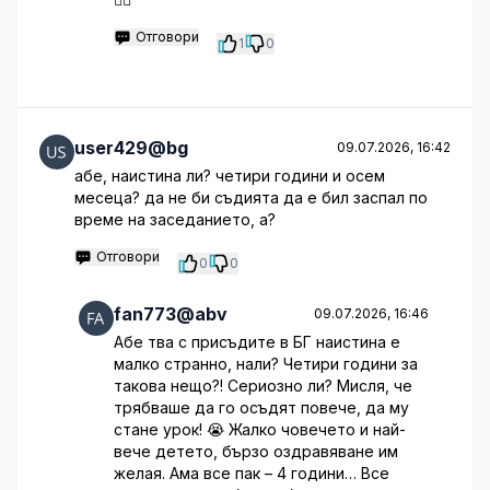
Отговори
1
0
user429@bg
09.07.2026, 16:42
абе, наистина ли? четири години и осем
месеца? да не би съдията да е бил заспал по
време на заседанието, а?
Отговори
0
0
fan773@abv
09.07.2026, 16:46
Абе тва с присъдите в БГ наистина е
малко странно, нали? Четири години за
такова нещо?! Сериозно ли? Мисля, че
трябваше да го осъдят повече, да му
стане урок! 😭 Жалко човечето и най-
вече детето, бързо оздравяване им
желая. Ама все пак – 4 години… Все