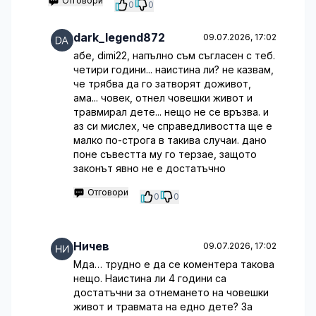
Отговори
0
0
dark_legend872
09.07.2026, 17:02
абе, dimi22, напълно съм съгласен с теб.
четири години... наистина ли? не казвам,
че трябва да го затворят доживот,
ама... човек, отнел човешки живот и
травмирал дете... нещо не се връзва. и
аз си мислех, че справедливостта ще е
малко по-строга в такива случаи. дано
поне съвестта му го терзае, защото
законът явно не е достатъчно
Отговори
0
0
Ничев
09.07.2026, 17:02
Мда… трудно е да се коментера такова
нещо. Наистина ли 4 години са
достатъчни за отнемането на човешки
живот и травмата на едно дете? За