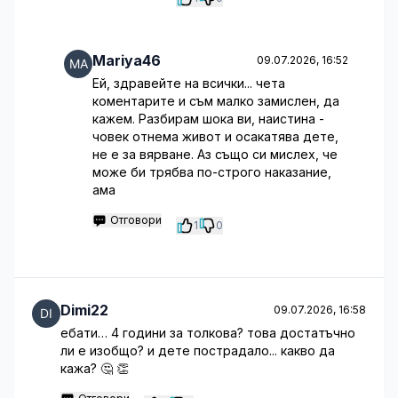
Mariya46
09.07.2026, 16:52
Ей, здравейте на всички... чета
коментарите и съм малко замислен, да
кажем. Разбирам шока ви, наистина -
човек отнема живот и осакатява дете,
не е за вярване. Аз също си мислех, че
може би трябва по-строго наказание,
ама
Отговори
1
0
Dimi22
09.07.2026, 16:58
ебати… 4 години за толкова? това достатъчно
ли е изобщо? и дете пострадало... какво да
кажа? 🤔 👏