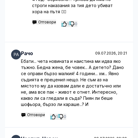
строги наказания за тия дето убиват
хора на пътя 🤦‍♂️
Отговори
1
0
Рачо
09.07.2026, 20:21
Ебати... чета новината и наистина ми идва яко
тъжно. Бедна жена, бе човек... А детето? Дано
се оправи бързо малкия! 4 години... хм... Явно
съдията е преценил нещо. Не съм аз на
мястото му да казвам дали е достатъчно или
не, ама все пак - живот е отнет. Интересно,
какво ли са гледали в съда? Пиян ли беше
шофьора, бързо ли караше...? И
Отговори
1
0