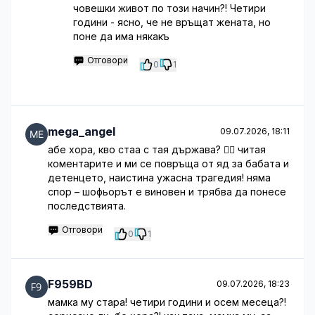
човешки живот по този начин?! Четири
години - ясно, че не връщат жената, но
поне да има някакъ
Отговори
0
1
mega_angel
09.07.2026, 18:11
абе хора, кво стаа с тая държава? 🤦‍♂️ читая
коментарите и ми се повръща от яд за бабата и
детенцето, наистина ужасна трагедия! няма
спор – шофьорът е виновен и трябва да понесе
последствията.
Отговори
0
1
F959BD
09.07.2026, 18:23
мамка му стара! четири години и осем месеца?!