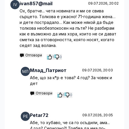
ivan857@mail
09.07.2026, 20:02
Ох, братче... чета новината и ми се свива
сърцето. Толкова е ужасно! 71-годишна жена…
и дете пострадало… Как може някой да бъде
толкова необезпокосен на пътя? Не разбирам
как е възможно да има хора, които не си дават
сметка за отговорността, която носят, когато
седят зад волана.
Отговори
1
0
Млад_Патриот
09.07.2026, 20:03
Абе, що за к*р е това? 4 год? За човек и
дет
Отговори
1
0
Petar72
09.07.2026, 20:05
Абе, то хубаво, че са го осъдили, ама...
4 год? Сериозно?! Трябва да има по-