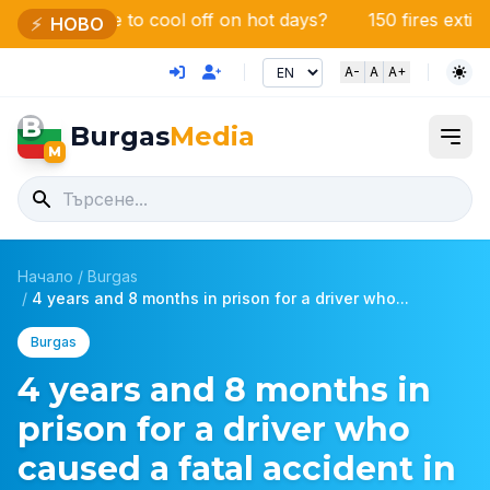
 to cool off on hot days?
150 fires extinguished in 24
⚡
НОВО
A-
A
A+
B
Burgas
Media
M
Начало
/
Burgas
/
4 years and 8 months in prison for a driver who...
Burgas
4 years and 8 months in
prison for a driver who
caused a fatal accident in