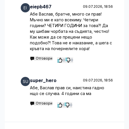
eiepb467
09.07.2026, 18:56
Абе Васлав, братче, много си прав!
Мъчно ми е като всекиму. Четири
години? ЧЕТИРИ ГОДИНИ за това?! Да
му шибам чорбата на съдията, честно!
Как може да се прецени нещо
подобно?! Това не е наказание, а шега с
кръвта на почернелите хора!
Отговори
0
0
super_hero
09.07.2026, 18:56
Абе, Васлав прав си, наистина гадно
нщо се случва. 4 години са ма
Отговори
1
0