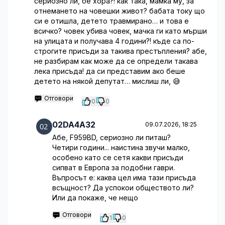
сериозно ли, бе хора?! как така, мамка му, за
отнемането на човешки живот? бабата току що
си е отишла, детето травмирано… и това е
всичко? човек убива човек, мачка ги като мърши
на улицата и получава 4 години?! къде са по-
строгите присъди за такива престъпления? абе,
не разбирам как може да се определи такава
лека присъда! да си представим ако беше
детето на някой депутат… мислиш ли, 😅
Отговори
0
0
02DA4A32
09.07.2026, 18:25
Абе, F959BD, сериозно ли питаш?
Четири години... наистина звучи малко,
особено като се сетя какви присъди
сипват в Европа за подобни гаври.
Въпросът е: каква цел има тази присъда
всъщност? Да успокои обществото ли?
Или да покаже, че нещо
Отговори
1
0