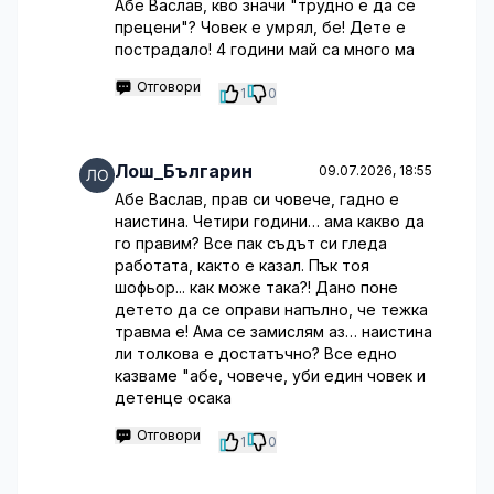
Абе Васлав, кво значи "трудно е да се
прецени"? Човек е умрял, бе! Дете е
пострадало! 4 години май са много ма
Отговори
1
0
Лош_Българин
09.07.2026, 18:55
Абе Васлав, прав си човече, гадно е
наистина. Четири години… ама какво да
го правим? Все пак съдът си гледа
работата, както е казал. Пък тоя
шофьор... как може така?! Дано поне
детето да се оправи напълно, че тежка
травма е! Ама се замислям аз… наистина
ли толкова е достатъчно? Все едно
казваме "абе, човече, уби един човек и
детенце осака
Отговори
1
0