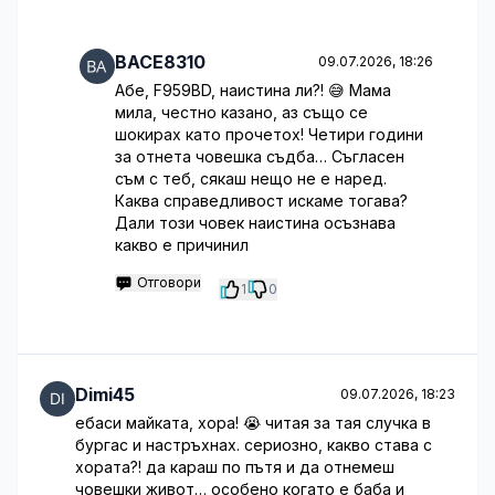
BACE8310
09.07.2026, 18:26
Абе, F959BD, наистина ли?! 😅 Мама
мила, честно казано, аз също се
шокирах като прочетох! Четири години
за отнета човешка съдба… Съгласен
съм с теб, сякаш нещо не е наред.
Каква справедливост искаме тогава?
Дали този човек наистина осъзнава
какво е причинил
Отговори
1
0
Dimi45
09.07.2026, 18:23
ебаси майката, хора! 😭 читая за тая случка в
бургас и настръхнах. сериозно, какво става с
хората?! да караш по пътя и да отнемеш
човешки живот… особено когато е баба и