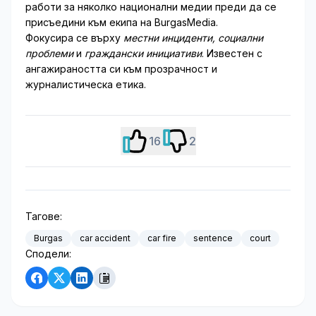
работи за няколко национални медии преди да се
присъедини към екипа на BurgasMedia.
Фокусира се върху
местни инциденти, социални
проблеми
и
граждански инициативи
. Известен с
ангажираността си към прозрачност и
журналистическа етика.
16
2
Тагове:
Burgas
car accident
car fire
sentence
court
Сподели: