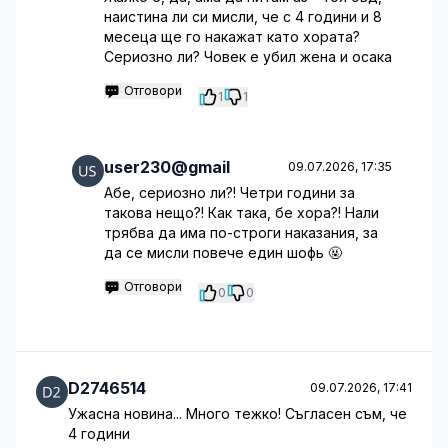
наистина ли си мисли, че с 4 години и 8
месеца ще го накажат като хората?
Сериозно ли? Човек е убил жена и осака
Отговори
1
1
user230@gmail
09.07.2026, 17:35
Абе, сериозно ли?! Четри години за
такова нещо?! Как така, бе хора?! Нали
трябва да има по-строги наказания, за
да се мисли повече един шофь 🤬
Отговори
0
0
D2746514
09.07.2026, 17:41
Ужасна новина... Много тежко! Съгласен съм, че
4 години