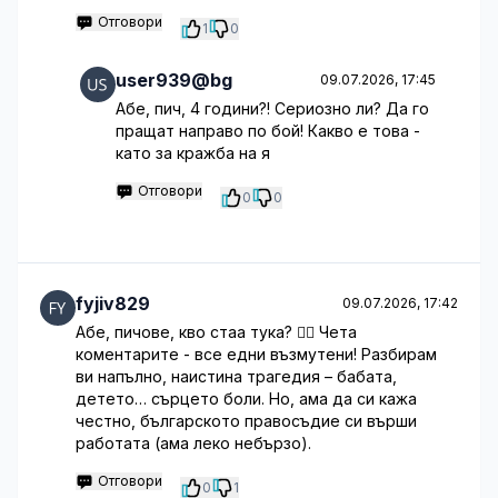
Отговори
1
0
user939@bg
09.07.2026, 17:45
Абе, пич, 4 години?! Сериозно ли? Да го
пращат направо по бой! Какво е това -
като за кражба на я
Отговори
0
0
fyjiv829
09.07.2026, 17:42
Абе, пичове, кво стаа тука? 🤦‍♂️ Чета
коментарите - все едни възмутени! Разбирам
ви напълно, наистина трагедия – бабата,
детето… сърцето боли. Но, ама да си кажа
честно, българското правосъдие си върши
работата (ама леко небързо).
Отговори
0
1