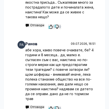
якостна присъда... Съжалявам много за
пострадалото дете и починалата жена,
наистина! Как може да се живее с
такова нещо?
Отговори
1
0
Ранов
09.07.2026, 16:51
абе хора, какво повече очаквате, бе? 4
години и 8 месеца... да, малко е.
съгласен съм с вас, наистина. но по-
строги мерки как ще предотвратим
тези трагедии? с повече затвори ли?
щом шофираш - внимавай! иначе, лека
полека станахме общество на все по-
големи наказания, ама дали нещо се
променя наистина? надявам се детето
да се оправи. дано да не го тормози
трав
Отговори
1
0