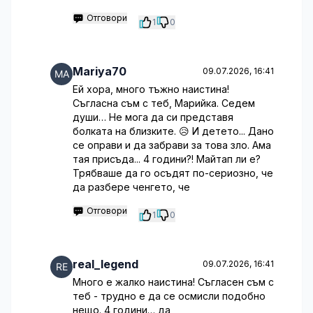
Отговори
1
0
Mariya70
09.07.2026, 16:41
Ей хора, много тъжно наистина!
Съгласна съм с теб, Марийка. Седем
души… Не мога да си представя
болката на близките. 😥 И детето... Дано
се оправи и да забрави за това зло. Ама
тая присъда... 4 години?! Майтап ли е?
Трябваше да го осъдят по-сериозно, че
да разбере ченгето, че
Отговори
1
0
real_legend
09.07.2026, 16:41
Много е жалко наистина! Съгласен съм с
теб - трудно е да се осмисли подобно
нещо. 4 години… да