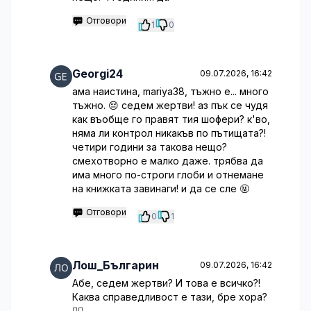
Отговори
1
0
Georgi24
09.07.2026, 16:42
ама наистина, mariya38, тъжно е... много
тъжно. 😔 седем жертви! аз пък се чудя
как въобще го правят тия шофери? к'во,
няма ли контрол никакъв по пътищата?!
четири години за такова нещо?
смехотворно е малко даже. трябва да
има много по-строги глоби и отнемане
на книжката завинаги! и да се сле 🤬
Отговори
0
1
Лош_Българин
09.07.2026, 16:42
Абе, седем жертви? И това е всичко?!
Каква справедливост е тази, бре хора?
🤷‍♂️