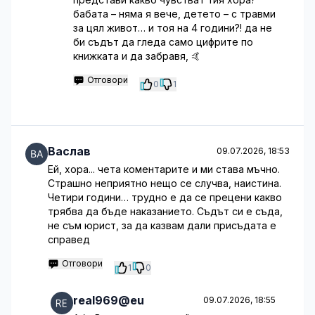
бабата – няма я вече, детето – с травми
за цял живот… и тоя на 4 години?! да не
би съдът да гледа само цифрите по
книжката и да забравя, 🤙
Отговори
0
1
Васлав
09.07.2026, 18:53
Ей, хора... чета коментарите и ми става мъчно.
Страшно неприятно нещо се случва, наистина.
Четири години… трудно е да се прецени какво
трябва да бъде наказанието. Съдът си е съда,
не съм юрист, за да казвам дали присъдата е
справед
Отговори
1
0
real969@eu
09.07.2026, 18:55