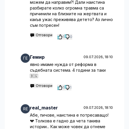
можем да направим?! Дали наистина
разбирате колко огромна травма са
причинили на близките на жертвата и
какъв ужас преживява детето? Аз лично
съм потресен!
Отговори
1
0
Гемир
09.07.2026, 18:10
явно имаме нужда от реформа в
съдебната система. 4 години за таки
🇧🇬
Отговори
1
1
real_master
09.07.2026, 18:10
Абе, пичове, наистина е потресаващо!
💔 Толкова е гадно да чета такива
истории... Как може човек да отнеме