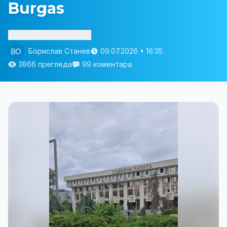
Burgas
Изслушай статията
Борислав Станев
09.07.2026 • 16:35
3866 прегледа
99 коментара