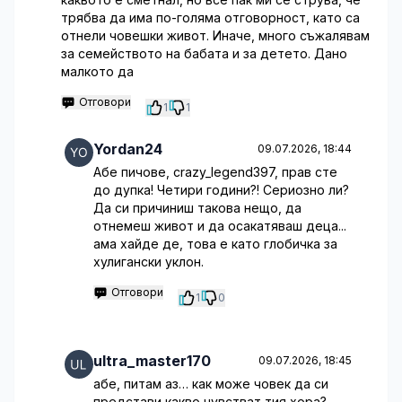
трябва да има по-голяма отговорност, като са
отнели човешки живот. Иначе, много съжалявам
за семейството на бабата и за детето. Дано
малкото да
Отговори
1
1
Yordan24
09.07.2026, 18:44
Абе пичове, crazy_legend397, прав сте
до дупка! Четири години?! Сериозно ли?
Да си причиниш такова нещо, да
отнемеш живот и да осакатяваш деца...
ама хайде де, това е като глобичка за
хулигански уклон.
Отговори
1
0
ultra_master170
09.07.2026, 18:45
абе, питам аз… как може човек да си
представи какво чувстват тия хора?