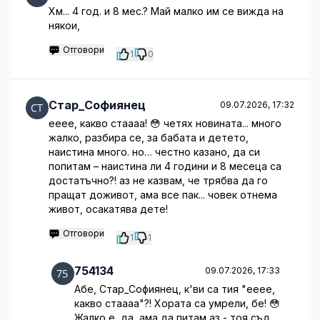
Хм... 4 год. и 8 мес.? Май малко им се вижда на
някои,
Отговори
1
0
Стар_Софиянец
09.07.2026, 17:32
ееее, какво стаааа! 😳 четях новината... много
жалко, разбира се, за бабата и детето,
наистина много. но… честно казано, да си
попитам – наистина ли 4 години и 8 месеца са
достатъчно?! аз не казвам, че трябва да го
пращат доживот, ама все пак... човек отнема
живот, осакатява дете!
Отговори
1
1
754134
09.07.2026, 17:33
Абе, Стар_Софиянец, к'ви са тия "ееее,
какво стаааа"?! Хората са умрели, бе! 😳
Жалко е, да, ама да питам аз - тоя съд,