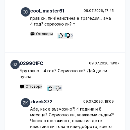
cool_master61
09.07.2026, 17:45
прав си, пич! наистина е трагедия... ама
4 год? сериозно ли? т
Отговори
1
0
029901FC
09.07.2026, 18:07
Брутално… 4 год? Сериозно ли? Дай да си
пусна
Отговори
1
0
zkvek372
09.07.2026, 18:09
Абе, как е възможно?! 4 години и 8
месеца? Сериозно ли, уважаеми съдии?!
Човек отнел живот, осакатил дете –
наистина ли това е най-доброто, което