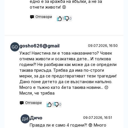
едно е за кражба на ябълки, а не за
отнети животи! 😡
Отговори
1
0
gosho626@gmail
09.07.2026, 16:50
Ужас! Наистина ли е това наказанието? Човек
отнема животи и осакатява дете... И толкова
години?! Не разбирам как може да се определи
такава присъда. Трябва да има по-строги
мерки, за да се предотвратяват тези трагедии!
Дано поне детето да се възстанови напълно.
Много е тъжно като 4ета такива новини... 😔
Мисля, че трябва
Отговори
1
0
Дичо
09.07.2026, 16:51
Правда ли е само 4 години?! 😨 Много