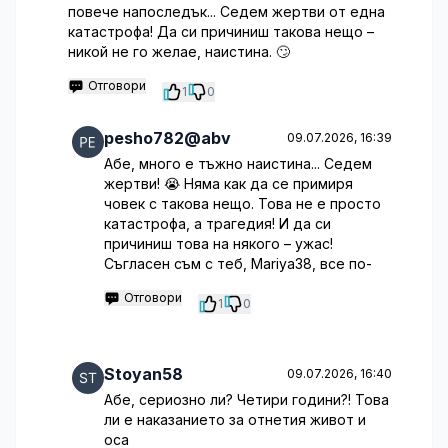
повече напоследък... Седем жертви от една
катастрофа! Да си причиниш такова нещо –
никой не го желае, наистина. 🙄
Отговори
1
0
pesho782@abv
09.07.2026, 16:39
Абе, много е тъжно наистина... Седем
жертви! 😭 Няма как да се примиря
човек с такова нещо. Това не е просто
катастрофа, а трагедия! И да си
причиниш това на някого – ужас!
Съгласен съм с теб, Mariya38, все по-
Отговори
1
0
Stoyan58
09.07.2026, 16:40
Абе, сериозно ли? Четири години?! Това
ли е наказанието за отнетия живот и
оса