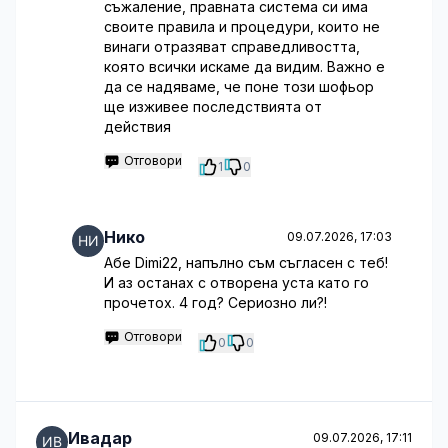
съжаление, правната система си има
своите правила и процедури, които не
винаги отразяват справедливостта,
която всички искаме да видим. Важно е
да се надяваме, че поне този шофьор
ще изживее последствията от
действия
Отговори
1
0
Нико
09.07.2026, 17:03
Абе Dimi22, напълно съм съгласен с теб!
И аз останах с отворена уста като го
прочетох. 4 год? Сериозно ли?!
Отговори
0
0
Ивадар
09.07.2026, 17:11