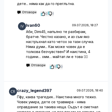
дете... няма как да го преглътна.
Отговори
0
1
Ivan60
09.07.2026, 18:27
Аби, Dimi45, напълно те разбирам,
братче. Честно казано, и аз съм яко
настръхнал като четох за тази случка.
Няма думи... Как може човек да е
толкова безчувствен? И наистина, 4
години… хмм… майтап ли е това 🤦‍♂️
Отговори
1
0
crazy_legend397
09.07.2026, 18:40
Пфу, каква трагедия... Наистина много тежко.
Човек умира, дете се травмира - няма
оправдание за такива неща. Съдът е сметнал
каквото е сметнал, но все пак ми се струва, че