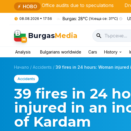
t Office audits due to speculations
Drone exploded on
⚡
НОВО
Burgas: 28°C
US
08.08.2026 • 17:56
(Усеща се: 31°C)
B
Burgas
Media
M
Analysis
Bulgarians worldwide
Cars
History
Начало
/
Accidents
/
39 fires in 24 hours: Woman injured i
Accidents
39 fires in 24 
injured in an in
of Kardam