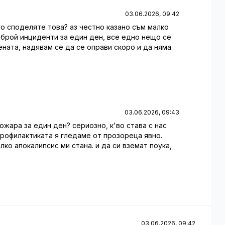
03.06.2026, 09:42
го споделяте това? аз честно казано съм малко
 брой инциденти за един ден, все едно нещо се
ената, надявам се да се оправи скоро и да няма
03.06.2026, 09:43
ожара за един ден? сериозно, к'во става с нас
 профилактиката я гледаме от прозореца явно.
лко апокалипсис ми стана. и да си вземат поука,
03.06.2026, 09:42