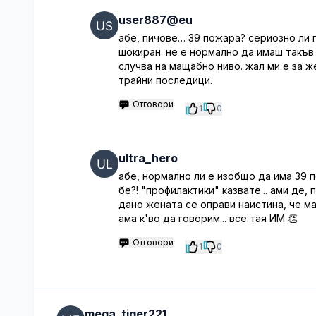
user887@eu
абе, пичове… 39 пожара? сериозно ли 
шокиран. не е нормално да имаш такъв
случва на мащабно ниво. жал ми е за ж
трайни последици.
Отговори
1
0
ultra_hero
абе, нормално ли е изобщо да има 39 п
бе?! "профилактики" казвате... ами де,
дано жената се оправи наистина, че ма
ама к'во да говорим... все тая ИМ 👏
Отговори
1
0
mega_tiger221