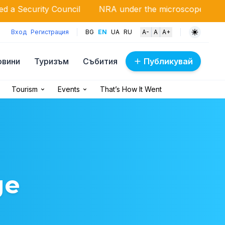
uncil
NRA under the microscope: Massive inspections o
Вход
Регистрация
BG
EN
UA
RU
A-
A
A+
овини
Туризъм
Събития
Публикувай
Tourism
Events
That’s How It Went
ge