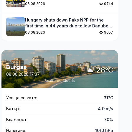
06.08.2026
9744
Hungary shuts down Paks NPP for the
first time in 44 years due to low Danube
levels
03.08.2026
9657
Burgas
28°C
08.08.2026 17:37
Scattered Clouds
Усеща се като:
31°C
Вятър:
4.9 m/s
Влажност:
70%
Налягане:
1010 hPa