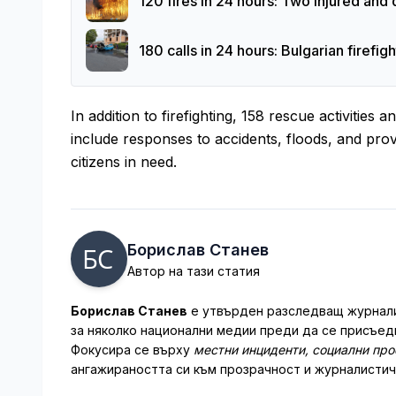
120 fires in 24 hours: Two injured and
180 calls in 24 hours: Bulgarian firef
In addition to firefighting, 158 rescue activities
include responses to accidents, floods, and provi
citizens in need.
Борислав Станев
Автор на тази статия
Борислав Станев
е утвърден разследващ журналис
за няколко национални медии преди да се присъеди
Фокусира се върху
местни инциденти, социални пр
ангажираността си към прозрачност и журналистич