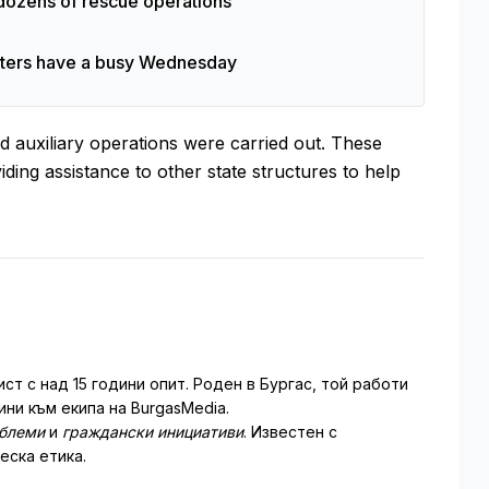
 dozens of rescue operations
ighters have a busy Wednesday
 and auxiliary operations were carried out. These
ding assistance to other state structures to help
т с над 15 години опит. Роден в Бургас, той работи
ни към екипа на BurgasMedia.
облеми
и
граждански инициативи
. Известен с
еска етика.