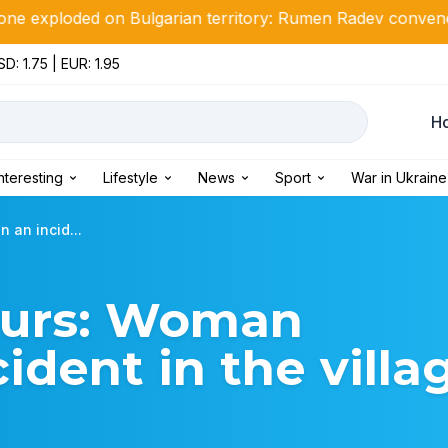
 Bulgarian territory: Rumen Radev convened a Security Co
D: 1.75 | EUR: 1.95
Н
Interesting
Lifestyle
News
Sport
War in Ukraine
n an incid...
hours: Woman
cident in the villa