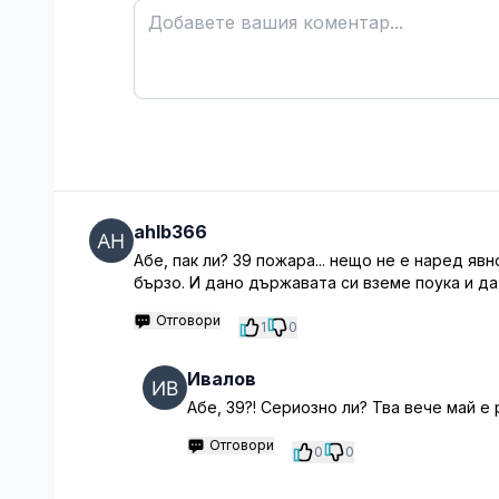
ahlb366
Абе, пак ли? 39 пожара... нещо не е наред я
бързо. И дано държавата си вземе поука и д
Отговори
1
0
Ивалов
Абе, 39?! Сериозно ли? Тва вече май е 
Отговори
0
0