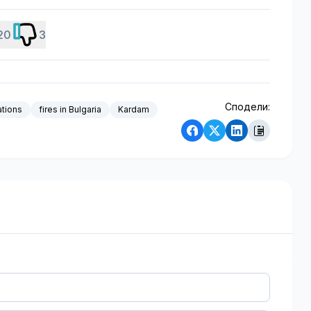
20
3
Сподели:
ations
fires in Bulgaria
Kardam