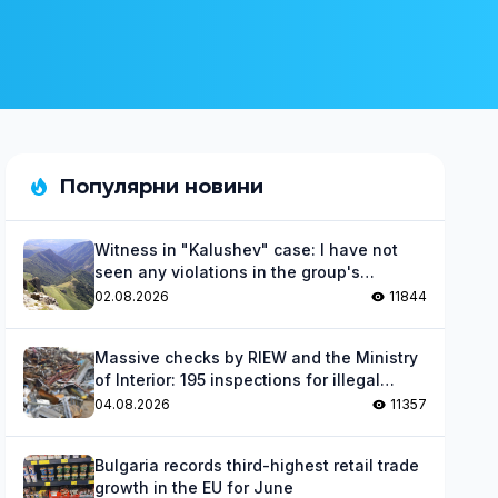
Популярни новини
Witness in "Kalushev" case: I have not
seen any violations in the group's
activities
02.08.2026
11844
Massive checks by RIEW and the Ministry
of Interior: 195 inspections for illegal
waste
04.08.2026
11357
Bulgaria records third-highest retail trade
growth in the EU for June