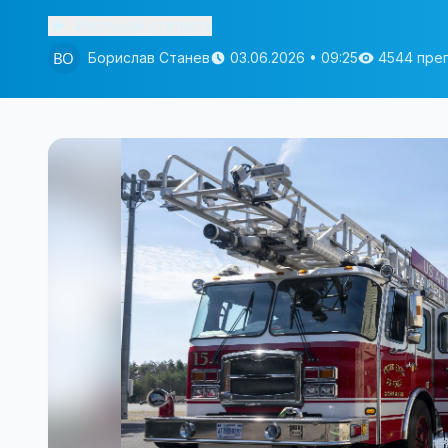
Изслушай статията
Борислав Станев
03.06.2026 • 09:25
4544 пре