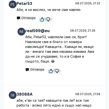
Petar53
08.07.2026, 21:32
Абе, я си мислех, че вече сме навляз
Отговори
1
1
real599@eu
08.07.2026, 21:36
Аби, Petar53, навлязли сме си, брат!
Навлязли сме в блато от номера
навсякъде! Каваците... Каваци ли, кваци
ли - винаги там има някаква измама. Ама
да не се учудваме, то и в София е
същото, баце. 😂
Отговори
1
1
38088A
08.07.2026, 21:58
абе, к'ви са тия? каваците пак ли? все тая
работа - всяко лято едно и също. нап нищо