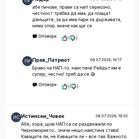
абе пичове, прави са нап! сериозно,
честност трябва да има. да плащат
данъците, за да има пари за държавата,
нема спор. иначе как ще се
Отговори
1
0
Прав_Патриот
08.07.2026, 19:17
Браво на НАП-то, наистина! Рейдът им е
супер, честно! тряб да се 😅
Отговори
0
0
Истински_Човек
08.07.2026, 19:20
Абе, хора, щом НАП са се раздвежили по
Черноморието... значи нещо наистина става!
Каваците ли, не Каваците ли – все тая. Важното