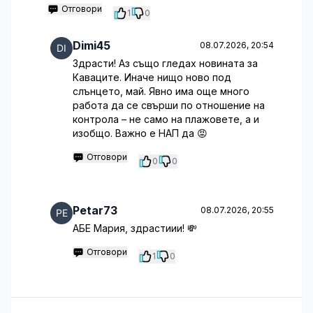
Отговори
1
0
Dimi45
08.07.2026, 20:54
Здрасти! Аз също гледах новината за
Каваците. Иначе нищо ново под
слънцето, май. Явно има още много
работа да се свърши по отношение на
контрола – не само на плажовете, а и
изобщо. Важно е НАП да 😡
Отговори
0
0
Petar73
08.07.2026, 20:55
АБЕ Мария, здрастиии! 💸
Отговори
1
0