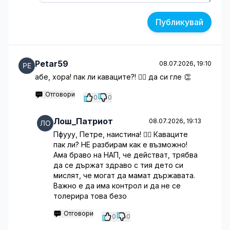
Публикувай
Petar59
08.07.2026, 19:10
абе, хора! пак ли каваците?! 🤦‍♂️ да си гле 👏
Отговори
0
0
Лош_Патриот
08.07.2026, 19:13
Пфууу, Петре, наистина! 🤦‍♂️ Каваците
пак ли? НЕ разбирам как е възможно!
Ама браво на НАП, че действат, трябва
да се държат здраво с тия дето си
мислят, че могат да мамат държавата.
Важно е да има контрол и да не се
толерира това безо
Отговори
0
0