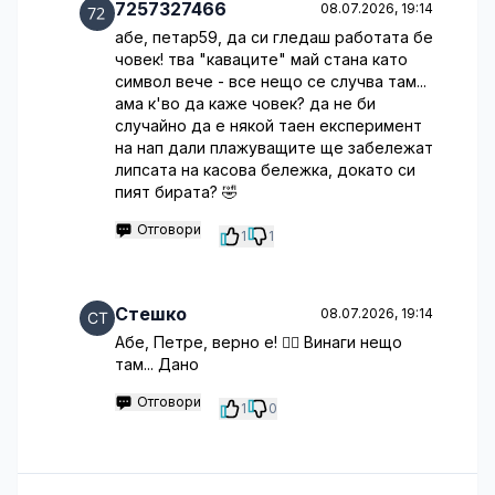
7257327466
08.07.2026, 19:14
абе, петар59, да си гледаш работата бе
човек! тва "каваците" май стана като
символ вече - все нещо се случва там...
ама к'во да каже човек? да не би
случайно да е някой таен експеримент
на нап дали плажуващите ще забележат
липсата на касова бележка, докато си
пият бирата? 🤣
Отговори
1
1
Стешко
08.07.2026, 19:14
Абе, Петре, верно е! 🤦‍♀️ Винаги нещо
там... Дано
Отговори
1
0