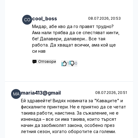
cool_boss
08.07.2026, 20:53
Мидар, абе кво да го правят трудно?
Ама нали трябва да се спестяват кинти,
бе! Далавери, далавери... Все тая
работа. Да хващат всички, ама кой ще
си нав
Отговори
1
0
maria413@gmail
08.07.2026, 20:51
Ей здравейте! Видях новината за "Каваците" и
фискалните принтери. Не е приятно да се четат
такива работи, наистина. За съжаление, не е
изненада – все си има такива, които търсят
начин да заобиколят закона, особено през
летния сезон, когато оборотите са големи.