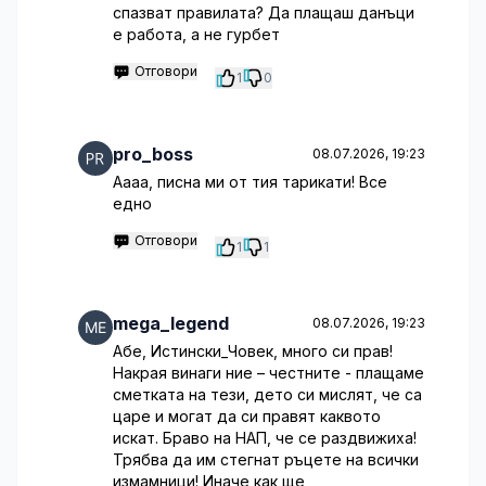
спазват правилата? Да плащаш данъци
е работа, а не гурбет
Отговори
1
0
pro_boss
08.07.2026, 19:23
Аааа, писна ми от тия тарикати! Все
едно
Отговори
1
1
mega_legend
08.07.2026, 19:23
Абе, Истински_Човек, много си прав!
Накрая винаги ние – честните - плащаме
сметката на тези, дето си мислят, че са
царе и могат да си правят каквото
искат. Браво на НАП, че се раздвижиха!
Трябва да им стегнат ръцете на всички
измамници! Иначе как ще