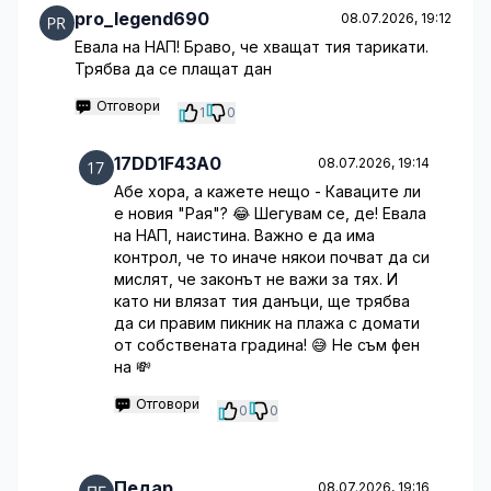
pro_legend690
08.07.2026, 19:12
Евала на НАП! Браво, че хващат тия тарикати.
Трябва да се плащат дан
Отговори
1
0
17DD1F43A0
08.07.2026, 19:14
Абе хора, а кажете нещо - Каваците ли
е новия "Рая"? 😂 Шегувам се, де! Евала
на НАП, наистина. Важно е да има
контрол, че то иначе някои почват да си
мислят, че законът не важи за тях. И
като ни влязат тия данъци, ще трябва
да си правим пикник на плажа с домати
от собствената градина! 😅 Не съм фен
на 💸
Отговори
0
0
Педар
08.07.2026, 19:16