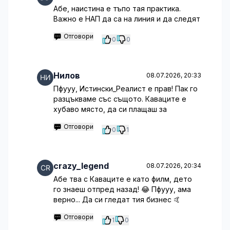
Абе, наистина е тъпо тая практика.
Важно е НАП да са на линия и да следят
Отговори
0
0
Нилов
08.07.2026, 20:33
Пфууу, Истински_Реалист е прав! Пак го
разцъкваме със същото. Каваците е
хубаво място, да си плащаш за
Отговори
0
1
crazy_legend
08.07.2026, 20:34
Абе тва с Каваците е като филм, дето
го знаеш отпред назад! 😂 Пфууу, ама
верно... Да си гледат тия бизнес 🤙
Отговори
1
0