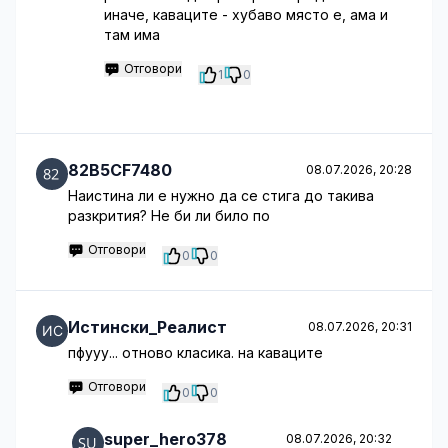
иначе, каваците - хубаво място е, ама и
там има
Отговори
1
0
82B5CF7480
08.07.2026, 20:28
Наистина ли е нужно да се стига до такива
разкрития? Не би ли било по
Отговори
0
0
Истински_Реалист
08.07.2026, 20:31
пфууу... отново класика. на каваците
Отговори
0
0
super_hero378
08.07.2026, 20:32