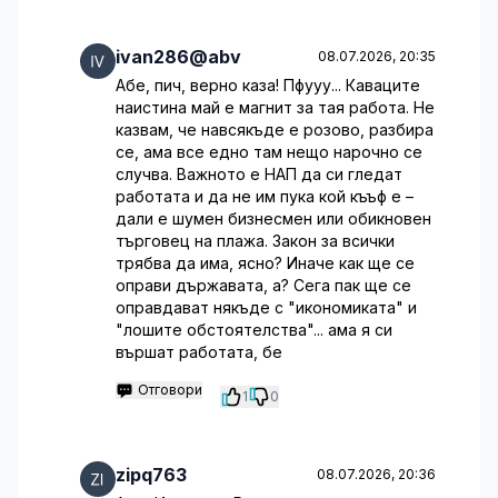
ivan286@abv
08.07.2026, 20:35
Абе, пич, верно каза! Пфууу... Каваците
наистина май е магнит за тая работа. Не
казвам, че навсякъде е розово, разбира
се, ама все едно там нещо нарочно се
случва. Важното е НАП да си гледат
работата и да не им пука кой къъф е –
дали е шумен бизнесмен или обикновен
търговец на плажа. Закон за всички
трябва да има, ясно? Иначе как ще се
оправи държавата, а? Сега пак ще се
оправдават някъде с "икономиката" и
"лошите обстоятелства"... ама я си
вършат работата, бе
Отговори
1
0
zipq763
08.07.2026, 20:36