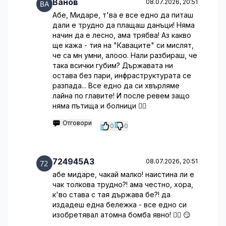
Ванов
08.07.2026, 20:51
Абе, Мидаре, т'ва е все едно да питаш
дали е трудно да плащаш данъци! Няма
начин да е лесно, ама трябва! Аз какво
ще кажа - тия на "Каваците" си мислят,
че са мн умни, алооо. Нали разбираш, че
така всички губим? Държавата ни
остава без пари, инфраструктурата се
разпада... Все едно да си хвърляме
лайна по главите! И после ревем защо
няма пътища и болници 🤦‍♂️
Отговори
0
0
724945A3
08.07.2026, 20:51
абе мидаре, чакай малко! наистина ли е
чак толкова трудно?! ама честно, хора,
к'во става с тая държава бе?! да
издадеш една бележка - все едно си
изобретявал атомна бомба явно! 🤦‍♀️ 😏