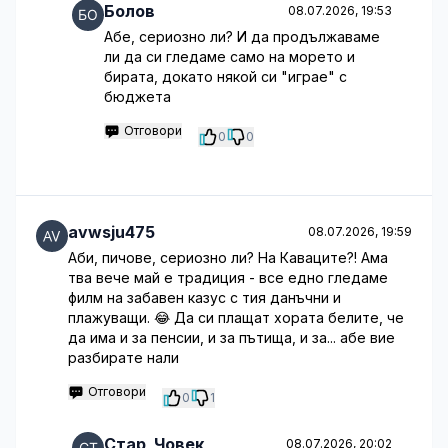
Болов
08.07.2026, 19:53
Абе, сериозно ли? И да продължаваме
ли да си гледаме само на морето и
бирата, докато някой си "играе" с
бюджета
Отговори
0
0
avwsju475
08.07.2026, 19:59
Аби, пичове, сериозно ли? На Каваците?! Ама
тва вече май е традиция - все едно гледаме
филм на забавен казус с тия данъчни и
плажуващи. 😂 Да си плащат хората белите, че
да има и за пенсии, и за пътища, и за... абе вие
разбирате нали
Отговори
0
1
Стар_Човек
08.07.2026, 20:02