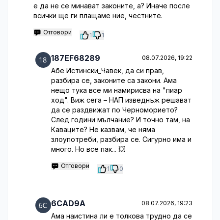
е да не се минават законите, а? Иначе после
всички ще ги плащаме ние, честните.
Отговори
1
1
187EF68289
08.07.2026, 19:22
Абе Истински_Чавек, да си прав,
разбира се, законите са закони. Ама
нещо тука все ми намирисва на "пиар
ход". Виж сега – НАП изведнъж решават
да се раздвижат по Черноморието?
След години мълчание? И точно там, на
Каваците? Не казвам, че няма
злоупотреби, разбира се. Сигурно има и
много. Но все пак... 💥
Отговори
1
0
6CAD9A
08.07.2026, 19:23
Ама наистина ли е толкова трудно да се