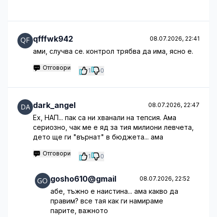
qfffwk942
08.07.2026, 22:41
ами, случва се. контрол трябва да има, ясно е.
Отговори
1
0
dark_angel
08.07.2026, 22:47
Ех, НАП... пак са ни хванали на тепсия. Ама
сериозно, чак ме е яд за тия милиони левчета,
дето ще ги "върнат" в бюджета... ама
Отговори
1
0
gosho610@gmail
08.07.2026, 22:52
абе, тъжно е наистина... ама какво да
правим? все тая как ги намираме
парите, важното