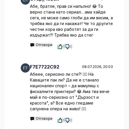
Абе, братле, прав си напълно! 😂 То
верно стана като сериал... ама хайде
сега, не може само глоби да им висим, а
трябва яко да ги накажат! Че то другите
честни хора кво работят за да ги
издържат?! Трябва яко да стег
Отговори
1
0
F7E7722C92
08.07.2026, 20:03
Абеее, сериозно ли сте?! 🤦‍♀️ На
Каваците пак ли? Да не е станало
национален спорт – да мамулиш с
фискалните принтери? 😂 Ама тва вече
май е по-сериозно от "Дързост и
красота", а? Все едно гледаме
сапунена опера на живо! 🤷‍♂️
Отговори
1
0