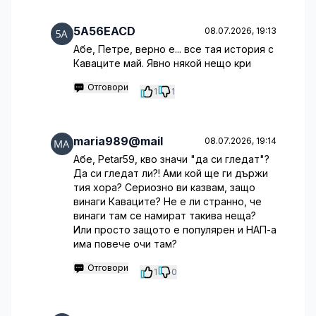
5A56EACD
08.07.2026, 19:13
Абе, Петре, верно е... все тая история с
Каваците май. Явно някой нещо кри
Отговори
1
1
maria989@mail
08.07.2026, 19:14
Абе, Petar59, кво значи "да си гледат"?
Да си гледат ли?! Ами кой ще ги държи
тия хора? Сериозно ви казвам, защо
винаги Каваците? Не е ли странно, че
винаги там се намират такива неща?
Или просто защото е популярен и НАП-а
има повече очи там?
Отговори
1
0