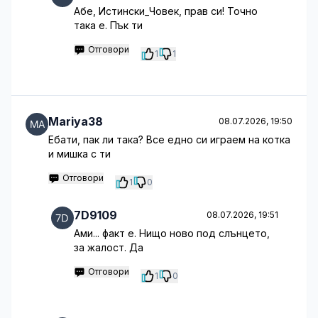
Абе, Истински_Човек, прав си! Точно
така е. Пък ти
Отговори
1
1
Mariya38
08.07.2026, 19:50
Ебати, пак ли така? Все едно си играем на котка
и мишка с ти
Отговори
1
0
7D9109
08.07.2026, 19:51
Ами... факт е. Нищо ново под слънцето,
за жалост. Да
Отговори
1
0