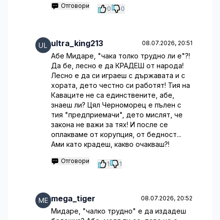
Отговори
0
0
ultra_king213
08.07.2026, 20:51
Абе Мидаре, "чака толко трудно ли е"?!
Да бе, лесно е да КРАДЕШ от народа!
Лесно е да си играеш с държавата и с
хората, дето честно си работят! Тия на
Каваците не са единствените, абе,
знаеш ли? Цял Черноморец е пълен с
тия "предприемачи", дето мислят, че
закона не важи за тях! И после се
оплакваме от корупция, от бедност...
Ами като крадеш, какво очакваш?!
Отговори
1
1
mega_tiger
08.07.2026, 20:52
Мидаре, "чалко трудно" е да издадеш