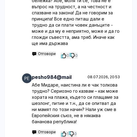
бележка? Абе, моля ти се, това не е
въпрос на трудност, а на честност и
спазване на закона! Да не говорим за
принципа! Все едно питаш дали е
трудно да си плати човек данъците -
може и да му е неприятно, може и да го
гложди съвестта, ама тряб. Иначе как
ще има държава
Отговори
0
0
pesho984@mail
08.07.2026, 20:53
Абе Мидаре, наистина ли е чак толкова
трудно? Сериозно го казвам – как може
хората на плажа, където си плащаме за
шезлонг, питие и т.н., да се опитват да
ни мамят по този начин? Нали уж сме в
Европейския съюз, не в някаква
бананова република!
Отговори
1
0