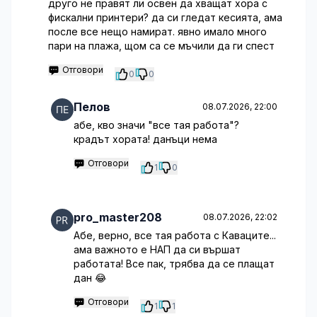
друго не правят ли освен да хващат хора с
фискални принтери? да си гледат кесията, ама
после все нещо намират. явно имало много
пари на плажа, щом са се мъчили да ги спест
Отговори
0
0
Пелов
08.07.2026, 22:00
абе, кво значи "все тая работа"?
крадът хората! данъци нема
Отговори
1
0
pro_master208
08.07.2026, 22:02
Абе, верно, все тая работа с Каваците...
ама важното е НАП да си вършат
работата! Все пак, трябва да се плащат
дан 😂
Отговори
1
1