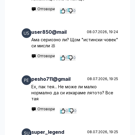
Отговори
1
0
user850@mail
08.07.2026, 19:24
Ама сериозно ли? Щом "истински човек"
си мисли 💩
Отговори
1
0
pesho711@gmail
08.07.2026, 19:25
Ех, пак тея... Не може ли малко
нормално да си изкараме лятото? Все
тая
Отговори
0
0
super_legend
08.07.2026, 19:25