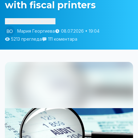
with fiscal printers
Изслушай статията
Мария Георгиева
08.07.2026 • 19:04
5213 прегледа
111 коментара