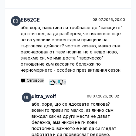
EB52CE
08.07.2026, 20:00
абе хора, наистина ли трябваше до "каваците"
да стигнем, за да разберем, че някои все още
не са усвоили елементарни принципи на
търговска дейност? честно казано, малко съм
разочарован от тази новина. не е нещо ново,
знаехме си, че има доста "творческо"
отношение към касовите бележки по
черноморието - особено през активния сезон.
Отговори
0
0
ultra_wolf
08.07.2026, 20:02
абе, хора, що се ядосвате толкова?
всеки го прави по малко, аз лично съм
виждал как на други места не дават
бележка, ама никой не ги лови
постоянно. важното е нап да си гледат
работата и да проверяват редовно.