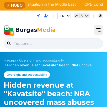
he situation in the Middle East
CPD condemned antisemiti
⚡
НОВО
A-
A
A+
B
Burgas
Media
M
Начало
/
Oversight and accountability
/
Hidden revenue at "Kavatsite" beach: NRA uncove...
Oversight and accountability
Hidden revenue at
"Kavatsite" beach: NRA
uncovered mass abuses