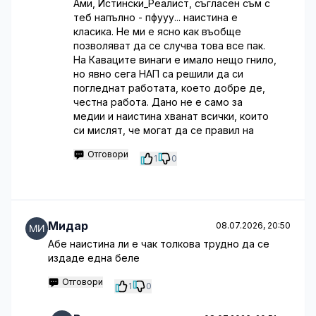
Ами, Истински_Реалист, съгласен съм с
теб напълно - пфууу... наистина е
класика. Не ми е ясно как въобще
позволяват да се случва това все пак.
На Каваците винаги е имало нещо гнило,
но явно сега НАП са решили да си
погледнат работата, което добре де,
честна работа. Дано не е само за
медии и наистина хванат всички, които
си мислят, че могат да се правил на
Отговори
1
0
Мидар
08.07.2026, 20:50
Абе наистина ли е чак толкова трудно да се
издаде една беле
Отговори
1
0