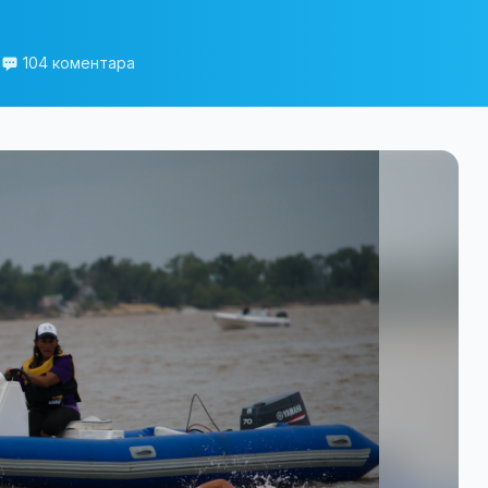
а
104 коментара