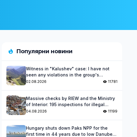
Популярни новини
Witness in "Kalushev" case: I have not
seen any violations in the group's
activities
02.08.2026
11781
Massive checks by RIEW and the Ministry
of Interior: 195 inspections for illegal
waste
04.08.2026
11199
Hungary shuts down Paks NPP for the
first time in 44 years due to low Danube