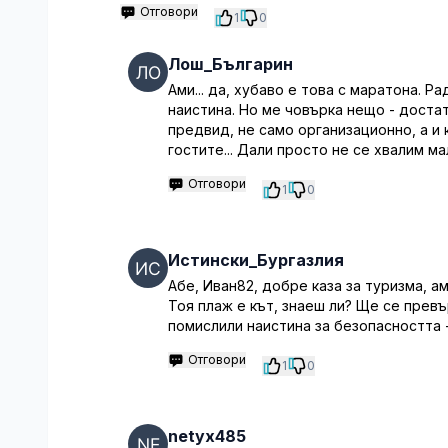
Отговори
1
0
Лош_Българин
Ами... да, хубаво е това с маратона. Р
наистина. Но ме човърка нещо - доста
предвид, не само организационно, а и
гостите... Дали просто не се хвалим м
Отговори
1
0
Истински_Бургазлия
Абе, Иван82, добре каза за туризма, ам
Тоя плаж е кът, знаеш ли? Ще се превъ
помислили наистина за безопасността -
Отговори
1
0
netyx485