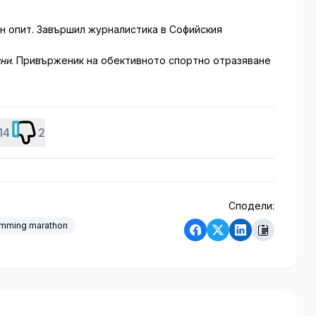
 опит. Завършил журналистика в Софийския
ини
. Привърженик на обективното спортно отразяване
14
2
Сподели:
imming marathon