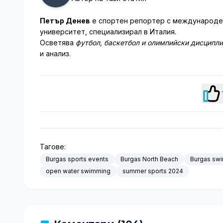
Петър Денев
е спортен репортер с международен
университет, специализирал в Италия.
Осветява
футбол, баскетбол и олимпийски дисципл
и анализ.
Тагове:
Burgas sports events
Burgas North Beach
Burgas sw
open water swimming
summer sports 2024