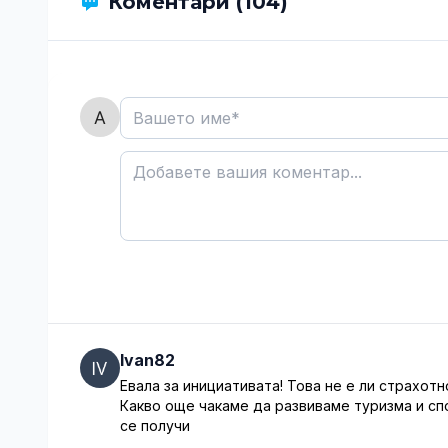
Коментари (104)
Ivan82
Евала за инициативата! Това не е ли страхот
Какво още чакаме да развиваме туризма и сп
се получи