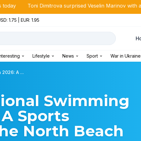
 Dimitrova surprised Veselin Marinov with an unexpected gi
SD: 1.75 | EUR: 1.95
Н
Interesting
Lifestyle
News
Sport
War in Ukraine
2026: A ...
tional Swimming
 A Sports
the North Beach