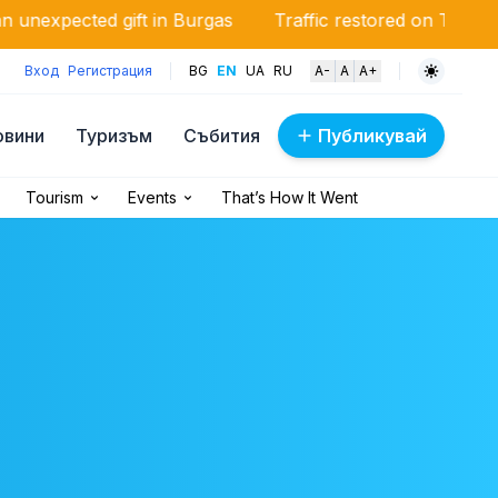
ft in Burgas
Traffic restored on Trakia Motorway follo
Вход
Регистрация
BG
EN
UA
RU
A-
A
A+
овини
Туризъм
Събития
Публикувай
Tourism
Events
That’s How It Went