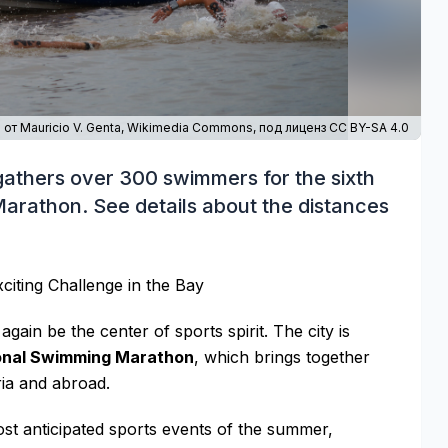
от Mauricio V. Genta,
Wikimedia Commons
, под лиценз CC BY-SA 4.0
gathers over 300 swimmers for the sixth
Marathon. See details about the distances
iting Challenge in the Bay
gain be the center of sports spirit. The city is
tional Swimming Marathon
, which brings together
ria and abroad.
ost anticipated sports events of the summer,