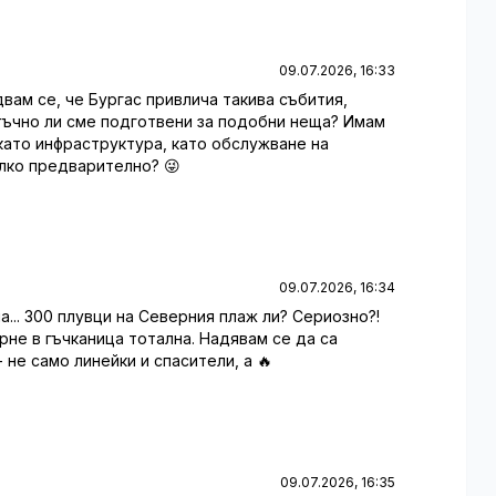
09.07.2026, 16:33
адвам се, че Бургас привлича такива събития,
тъчно ли сме подготвени за подобни неща? Имам
 като инфраструктура, като обслужване на
алко предварително? 😜
09.07.2026, 16:34
а... 300 плувци на Северния плаж ли? Сериозно?!
рне в гъчканица тотална. Надявам се да са
 не само линейки и спасители, а 🔥
09.07.2026, 16:35