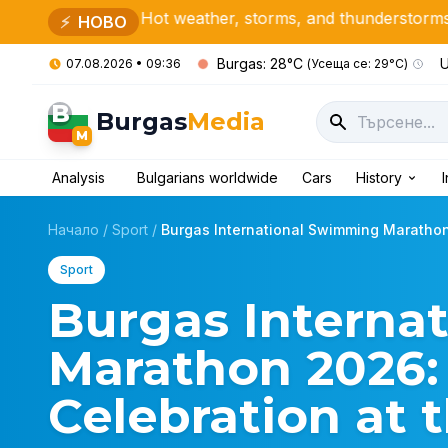
at: Hot weather, storms, and thunderstorms today
Toni
⚡
НОВО
Burgas: 28°C
U
07.08.2026 • 09:36
(Усеща се: 29°C)
B
Burgas
Media
M
Analysis
Bulgarians worldwide
Cars
History
Начало
/
Sport
/
Burgas International Swimming Marathon 
Sport
Burgas Interna
Marathon 2026:
Celebration at 