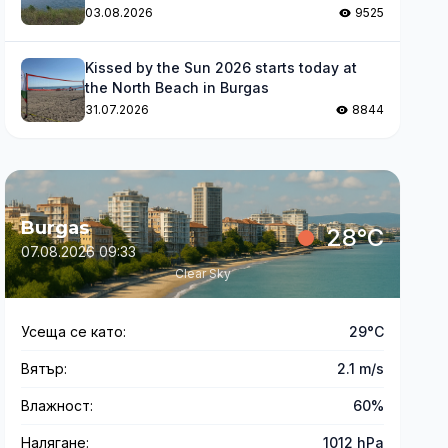
levels
03.08.2026
9525
Kissed by the Sun 2026 starts today at
the North Beach in Burgas
31.07.2026
8844
Burgas
28°C
07.08.2026 09:33
Clear Sky
Усеща се като:
29°C
Вятър:
2.1 m/s
Влажност:
60%
Налягане:
1012 hPa