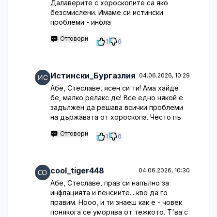
Далаверите с хороскопите са яко
безсмислени. Имаме си истински
проблеми - инфла
Отговори
1
0
Истински_Бургазлия
04.06.2026, 10:29
Абе, Стеславе, ясен си ти! Ама хайде
бе, малко релакс де! Все едно някой е
задължен да решава всички проблеми
на държавата от хороскопа. Често пъ
Отговори
1
0
cool_tiger448
04.06.2026, 10:30
Абе, Стеславе, прав си напълно за
инфлацията и пенсиите... кво да го
правим. Нооо, и ти знаеш как е - човек
понякога се уморява от тежкото. Т'ва с