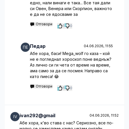
едно, нали винаги е така... Все тая дали
си Овен, Венера или Скорпион, важното
е да не се ядосваме за
Отговори
1
0
Педар
04.06.2026, 11:55
Абе хора, баси! Mega_wolf го каза – кой
не е погледнал хороскоп поне веднъж?
Аз лично си ги чета от време на време,
ама само за да се посмея. Направо са
като пиеса! 😂
Отговори
1
0
ivan292@gmail
04.06.2026, 11:52
Абе хора, к'во става с нас? Сериозно, все по-
малко се замисляме какво четем онлайн.