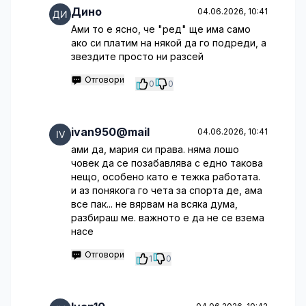
Дино
04.06.2026, 10:41
Ами то е ясно, че "ред" ще има само
ако си платим на някой да го подреди, а
звездите просто ни разсей
Отговори
0
0
ivan950@mail
04.06.2026, 10:41
ами да, мария си права. няма лошо
човек да се позабавлява с едно такова
нещо, особено като е тежка работата.
и аз понякога го чета за спорта де, ама
все пак... не вярвам на всяка дума,
разбираш ме. важното е да не се взема
насе
Отговори
1
0