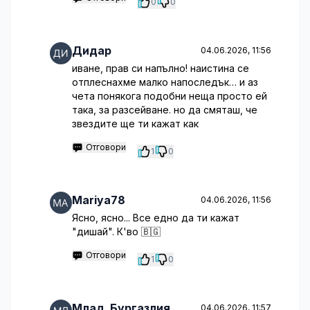
0
0
Дидар
04.06.2026, 11:56
иване, прав си напълно! наистина се
отплеснахме малко напоследък… и аз
чета понякога подобни неща просто ей
така, за разсейване. но да смяташ, че
звездите ще ти кажат как
Отговори
1
0
Mariya78
04.06.2026, 11:56
Ясно, ясно... Все едно да ти кажат
"дишай". К'во 🇧🇬
Отговори
1
0
Млад_Бургазлия
04.06.2026, 11:57