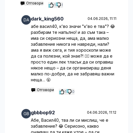
Отговори
1
1
dark_king560
04.06.2026, 11:11
абе васил40, к'во значи "к'во е тва"? 😂
разбирам те напълно! и аз съм така –
има си сериозни неща, да, ама малко
забавление никога не навреди, нали?
ама я виж сега, и тия хороскопи може
да са полезни, кой знае?! 🤷‍♂️ може да е
просто един лек тласък да си оправиш
някое нещо – да си организираш деня
малко по-добре, да не забравяш важни
неща… 🤬
Отговори
1
0
gbbbop92
04.06.2026, 11:12
Абе, Васил40, тва ли си мислиш, че е
забавление? 😂 Сериозно, какво
очакваш да ти каже утре – да си