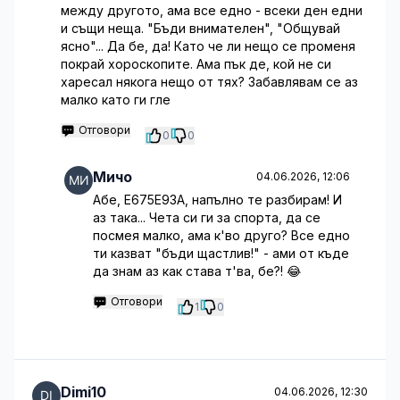
между другото, ама все едно - всеки ден едни
и същи неща. "Бъди внимателен", "Общувай
ясно"... Да бе, да! Като че ли нещо се променя
покрай хороскопите. Ама пък де, кой не си
харесал някога нещо от тях? Забавлявам се аз
малко като ги гле
Отговори
0
0
Мичо
04.06.2026, 12:06
Абе, E675E93A, напълно те разбирам! И
аз така... Чета си ги за спорта, да се
посмея малко, ама к'во друго? Все едно
ти казват "бъди щастлив!" - ами от къде
да знам аз как става т'ва, бе?! 😂
Отговори
1
0
Dimi10
04.06.2026, 12:30