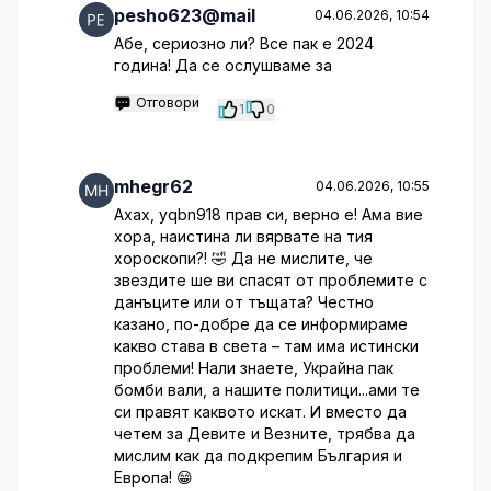
pesho623@mail
04.06.2026, 10:54
Абе, сериозно ли? Все пак е 2024
година! Да се ослушваме за
Отговори
1
0
mhegr62
04.06.2026, 10:55
Ахах, yqbn918 прав си, верно е! Ама вие
хора, наистина ли вярвате на тия
хороскопи?! 🤣 Да не мислите, че
звездите ше ви спасят от проблемите с
данъците или от тъщата? Честно
казано, по-добре да се информираме
какво става в света – там има истински
проблеми! Нали знаете, Украйна пак
бомби вали, а нашите политици...ами те
си правят каквото искат. И вместо да
четем за Девите и Везните, трябва да
мислим как да подкрепим България и
Европа! 😁