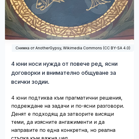
Снимка от AnotherGypsy,
Wikimedia Commons
(
CC BY-SA 4.0
)
4 юни носи нужда от повече ред, ясни
договорки и внимателно общуване за
всички зодии.
4 юни подтиква към прагматични решения,
подреждане на задачи и по-ясни разговори.
Денят е подходящ да затворите висящи
теми, да изясните ангажименти и да
направите по една конкретна, но реална
стъпка към важна цел.