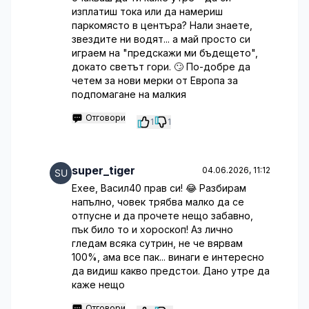
изплатиш тока или да намериш
паркомясто в центъра? Нали знаете,
звездите ни водят... а май просто си
играем на "предскажи ми бъдещето",
докато светът гори. 🙄 По-добре да
четем за нови мерки от Европа за
подпомагане на малкия
Отговори
1
1
super_tiger
04.06.2026, 11:12
Ехее, Васил40 прав си! 😂 Разбирам
напълно, човек трябва малко да се
отпусне и да прочете нещо забавно,
пък било то и хороскоп! Аз лично
гледам всяка сутрин, не че вярвам
100%, ама все пак... винаги е интересно
да видиш какво предстои. Дано утре да
каже нещо
Отговори