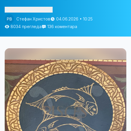
Изслушай статията
Стефан Христов
04.06.2026 • 10:25
8034 прегледа
136 коментара