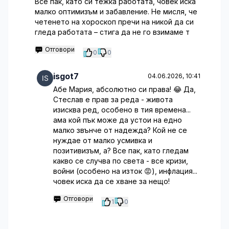
Все пак, като си тежка работата, човек иска
малко оптимизъм и забавление. Не мисля, че
четенето на хороскоп пречи на никой да си
гледа работата – стига да не го взимаме т
Отговори
0
0
isgot7
04.06.2026, 10:41
Абе Мария, абсолютно си права! 😂 Да,
Стеслав е прав за реда - живота
изисква ред, особено в тия времена...
ама кой пък може да устои на едно
малко звънче от надежда? Кой не се
нуждае от малко усмивка и
позитивизъм, а? Все пак, като гледам
какво се случва по света - все кризи,
войни (особено на изток 😡), инфлация...
човек иска да се хване за нещо!
Отговори
1
0