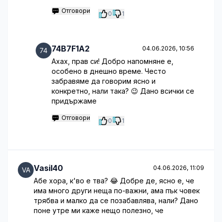
Отговори
0
1
74B7F1A2
04.06.2026, 10:56
Ахах, прав си! Добро напомняне е,
особено в днешно време. Често
забравяме да говорим ясно и
конкретно, нали така? 😉 Дано всички се
придържаме
Отговори
0
1
Vasil40
04.06.2026, 11:09
Абе хора, к'во е тва? 😂 Добре де, ясно е, че
има много други неща по-важни, ама пък човек
трябва и малко да се позабавлява, нали? Дано
поне утре ми каже нещо полезно, че