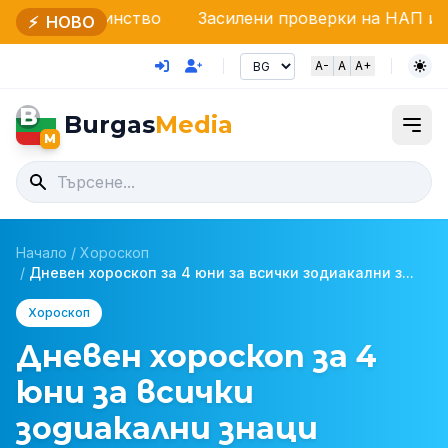
нство
Засилени проверки на НАП и Гранична полиц
⚡
НОВО
A-
A
A+
B
Burgas
Media
M
Начало
/
Хороскоп
/
Дневен хороскоп за 4 юни за всички зодиакални з...
Хороскоп
Дневен хороскоп за 4
юни за всички
зодиакални знаци