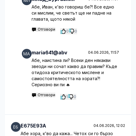
Абе, Иван, к'во говориш бе?! Все едно
си мислим, че светът ще ни падне на
главата, щото някой
Отговори
0
0
maria641@abv
04.06.2026, 11:57
Абе, наистина ли? Всеки ден някакви
звезди ни сочат какво да правим? Къде
отидоха критическото мислене и
самостоятелността на хората?!
Сериозно ви пи 🔥
Отговори
1
0
E675E93A
04.06.2026, 12:02
Абе хора, к'во да кажа... Четох си го бързо