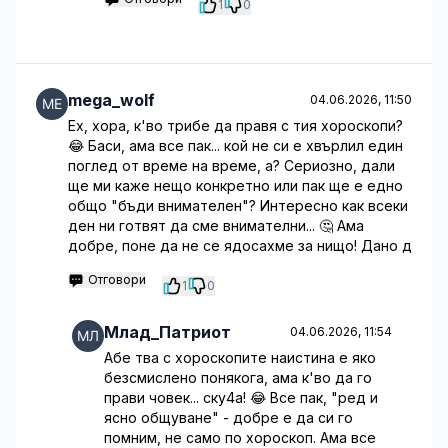
1
0
mega_wolf
04.06.2026, 11:50
Ех, хора, к'во трибе да правя с тия хороскопи?
😂 Баси, ама все пак... кой не си е хвърлил един
поглед от време на време, а? Сериозно, дали
ще ми каже нещо конкретно или пак ще е едно
общо "бъди внимателен"? Интересно как всеки
ден ни готвят да сме внимателни... 🤔 Ама
добре, поне да не се ядосахме за нищо! Дано д
Отговори
1
0
Млад_Патриот
04.06.2026, 11:54
Абе тва с хороскопите наистина е яко
безсмислено понякога, ама к'во да го
прави човек... ску4а! 😂 Все пак, "ред и
ясно общуване" - добре е да си го
помним, не само по хороскоп. Ама все