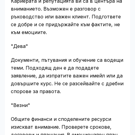
Кариерата и репутацията ви са в центъра на
вниманието. Възможен е разговор с
ръководство или важен клиент. Подгответе
се добре и се придържайте към фактите, не
към емоциите.
"Дева"
Документи, пътувания и обучение са водещи
теми. Подходящ ден е да подадете
заявление, да изпратите важен имейл или да
довършите курс. Не се разсейвайте с дребни
спорове за правота.
"Везни"
Общите финанси и споделените ресурси
изискват внимание. Проверете срокове,
договори и плащания. В емоционален план