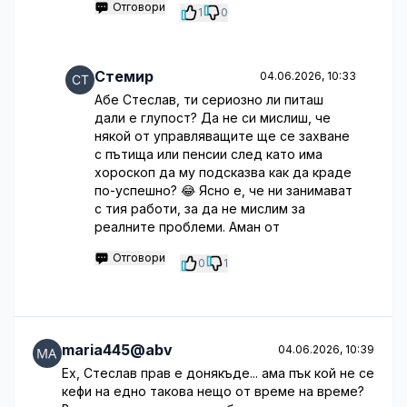
Отговори
1
0
Стемир
04.06.2026, 10:33
Абе Стеслав, ти сериозно ли питаш
дали е глупост? Да не си мислиш, че
някой от управляващите ще се захване
с пътища или пенсии след като има
хороскоп да му подсказва как да краде
по-успешно? 😂 Ясно е, че ни занимават
с тия работи, за да не мислим за
реалните проблеми. Аман от
Отговори
0
1
maria445@abv
04.06.2026, 10:39
Ех, Стеслав прав е донякъде... ама пък кой не се
кефи на едно такова нещо от време на време?