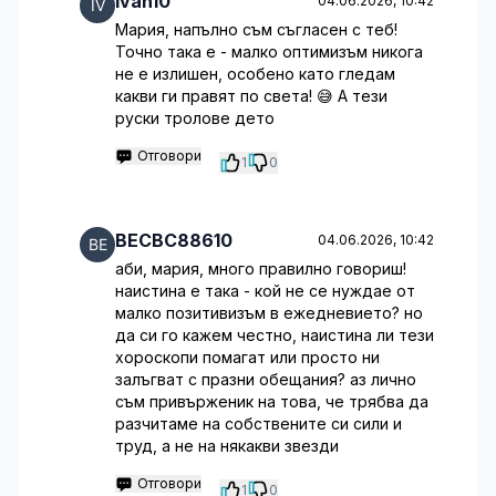
Ivan10
04.06.2026, 10:42
Мария, напълно съм съгласен с теб!
Точно така е - малко оптимизъм никога
не е излишен, особено като гледам
какви ги правят по света! 😅 А тези
руски тролове дето
Отговори
1
0
BECBC88610
04.06.2026, 10:42
аби, мария, много правилно говориш!
наистина е така - кой не се нуждае от
малко позитивизъм в ежедневието? но
да си го кажем честно, наистина ли тези
хороскопи помагат или просто ни
залъгват с празни обещания? аз лично
съм привърженик на това, че трябва да
разчитаме на собствените си сили и
труд, а не на някакви звезди
Отговори
1
0