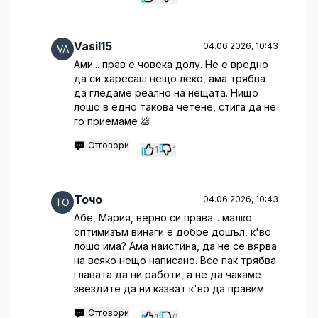
Vasil15
04.06.2026, 10:43
Ами... прав е човека долу. Не е вредно
да си харесаш нещо леко, ама трябва
да гледаме реално на нещата. Нищо
лошо в едно такова четене, стига да не
го приемаме 💩
Отговори
1
1
Точо
04.06.2026, 10:43
Абе, Мария, верно си права... малко
оптимизъм винаги е добре дошъл, к'во
лошо има? Ама наистина, да не се вярва
на всяко нещо написано. Все пак трябва
главата да ни работи, а не да чакаме
звездите да ни казват к'во да правим.
Отговори
1
0