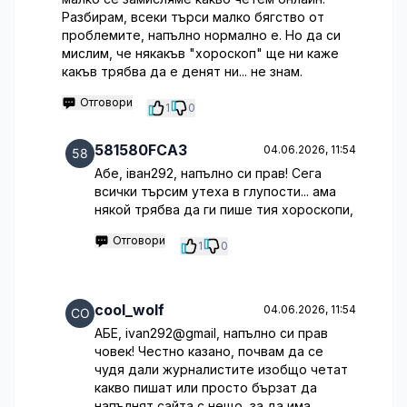
Разбирам, всеки търси малко бягство от
проблемите, напълно нормално е. Но да си
мислим, че някакъв "хороскоп" ще ни каже
какъв трябва да е денят ни... не знам.
Отговори
1
0
581580FCA3
04.06.2026, 11:54
Абе, iван292, напълно си прав! Сега
всички търсим утеха в глупости... ама
някой трябва да ги пише тия хороскопи,
Отговори
1
0
cool_wolf
04.06.2026, 11:54
АБЕ, ivan292@gmail, напълно си прав
човек! Честно казано, почвам да се
чудя дали журналистите изобщо четат
какво пишат или просто бързат да
напълнят сайта с нещо, за да има