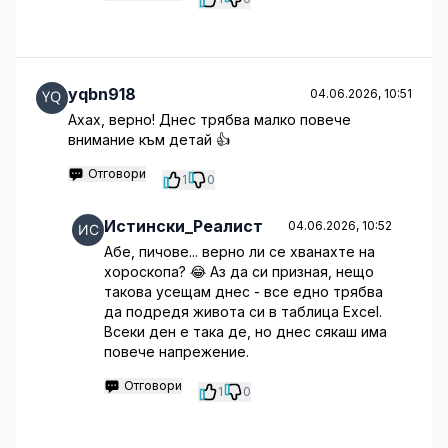
yqbn918
04.06.2026, 10:51
Ахах, верно! Днес трябва малко повече
внимание към детай 👍
Отговори
1
0
Истински_Реалист
04.06.2026, 10:52
Абе, пичове... верно ли се хванахте на
хороскопа? 😂 Аз да си призная, нещо
такова усещам днес - все едно трябва
да подредя живота си в таблица Excel.
Всеки ден е така де, но днес сякаш има
повече напрежение.
Отговори
1
0