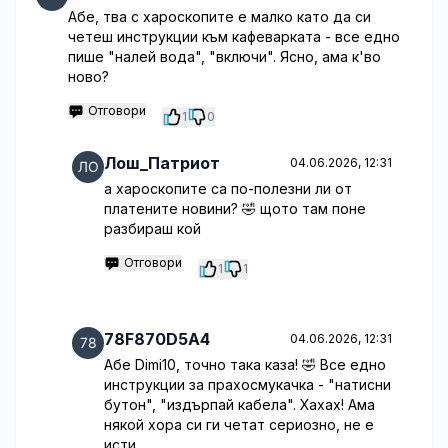
Абе, тва с хароскопите е малко като да си
четеш инструкции към кафеварката - все едно
пише "налей вода", "включи". Ясно, ама к'во
ново?
Отговори
1
0
Лош_Патриот
04.06.2026, 12:31
а хароскопите са по-полезни ли от
платените новини? 🤣 щото там поне
разбираш кой
Отговори
1
1
78F870D5A4
04.06.2026, 12:31
Абе Dimi10, точно така каза! 🤣 Все едно
инструкции за прахосмукачка - "натисни
бутон", "издърпай кабела". Хахах! Ама
някой хора си ги четат сериозно, не е
исти