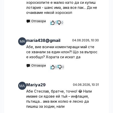
хороскопите е малко като да си купиш
лотария - шанс има, ама все пак... Да не
очакваме някой хороскоп
Отговори
1
0
maria438@gmail
04.06.2026, 10:30
Абе, вие всички коментиращи май сте
се хванали за един клон?! Що за въпрос
е изобщо? Хората си искат да
Отговори
0
0
Mariya29
04.06.2026, 10:31
Абе Стеслав, братче, точно! 😂 Нали
имаме си ядове ей тъй – инфлация,
пътища... ама виж колко е лесно да
пишеш за зодии, нали