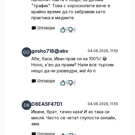
"трафик". Това с хороскопите вече е
крайно време да го забравим като
практика в медиите.
Отговори
1
0
gosho718@abv
04.06.2026, 11:55
Абе, баси, Иван прав си на 100%! 😂
Нооо, к'во да праим? Нали все търсим
нещо да ни разведри, ма! Аз п
Отговори
1
0
D8EA5F47D1
04.06.2026, 11:55
Иване, брат, тачно каза! И аз така си
мисля. Често се четат глупости онлайн,
ама
Отговори