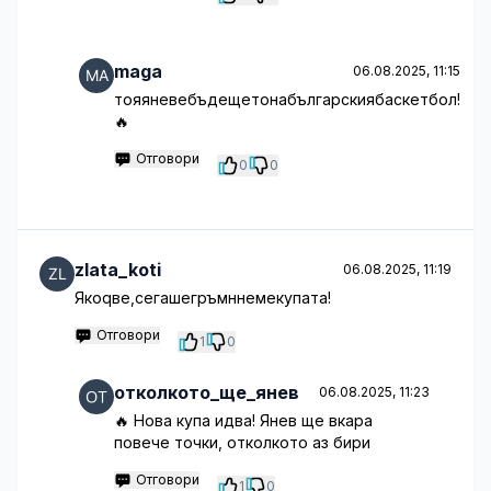
maga
06.08.2025, 11:15
тояяневебъдещетонабългарскиябаскетбол!
🔥
Отговори
0
0
zlata_koti
06.08.2025, 11:19
Якоqве,сегашегръмннемекупата!
Отговори
1
0
отколкото_ще_янев
06.08.2025, 11:23
🔥 Нова купа идва! Янев ще вкара
повече точки, отколкото аз бири
Отговори
1
0