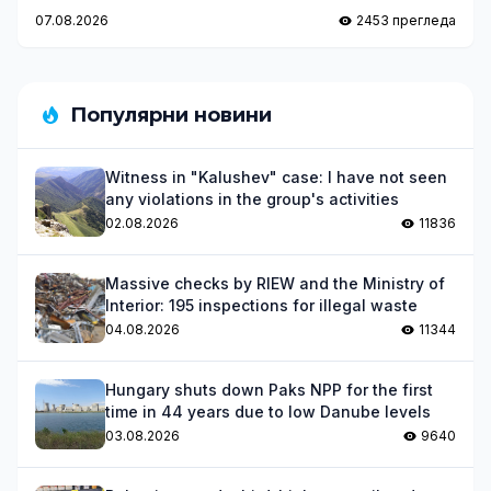
07.08.2026
2453 прегледа
Популярни новини
Witness in "Kalushev" case: I have not seen
any violations in the group's activities
02.08.2026
11836
Massive checks by RIEW and the Ministry of
Interior: 195 inspections for illegal waste
04.08.2026
11344
Hungary shuts down Paks NPP for the first
time in 44 years due to low Danube levels
03.08.2026
9640