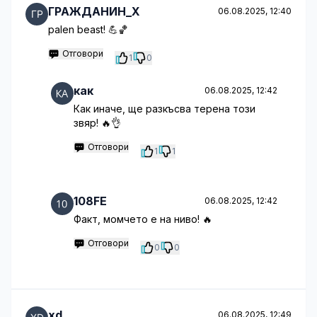
ГРАЖДАНИН_Х
06.08.2025, 12:40
palen beast! 💪🏀
Отговори
1
0
как
06.08.2025, 12:42
Как иначе, ще разкъсва терена този
звяр! 🔥👌
Отговори
1
1
108FE
06.08.2025, 12:42
Факт, момчето е на ниво! 🔥
Отговори
0
0
xd
06.08.2025, 12:49