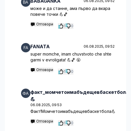
BABAGANKA
06.08.2025, 09:52
може и да станне, ама първо да вкара
повече точки 💪🏀
Отговори
1
0
FANATA
06.08.2025, 09:52
super momche, imam chuvstvoto che shte
garmi v evroligata! 💪🏀 🤬
Отговори
1
0
факт_момчетоимабъдещевбаскетбола
💪
06.08.2025, 09:53
Факт!Момчетоимабъдещевбаскетбола💪
Отговори
1
0