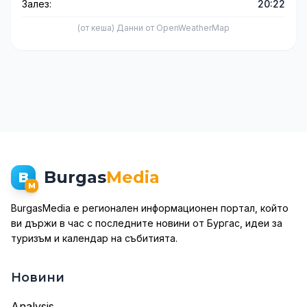
Залез:
20:22
(от кеша) Данни от OpenWeatherMap
Burgas
Media
B
M
BurgasMedia е регионален информационен портал, който
ви държи в час с последните новини от Бургас, идеи за
туризъм и календар на събитията.
Новини
Analysis