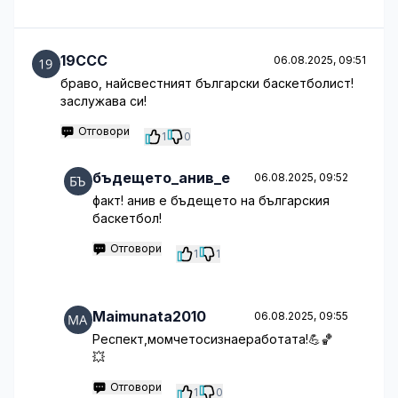
19CCC
06.08.2025, 09:51
браво, найсвестният български баскетболист!
заслужава си!
Отговори
1
0
бъдещето_анив_е
06.08.2025, 09:52
факт! анив е бъдещето на българския
баскетбол!
Отговори
1
1
Maimunata2010
06.08.2025, 09:55
Респект,момчетосизнаеработата!💪🏀
💥
Отговори
1
0