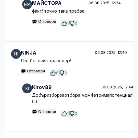
МАЙСТОРА
06.08.2025, 12:34
факт! точно така трабва
Отговори
1
0
NINJA
06.08.2025, 12:40
Яко бе, найс трансфер!
Отговори
0
0
Kirov89
06.08.2025, 12:44
Добъризборзаотбора,мом4етоимапотенциал!
🤦‍♂️
Отговори
1
0