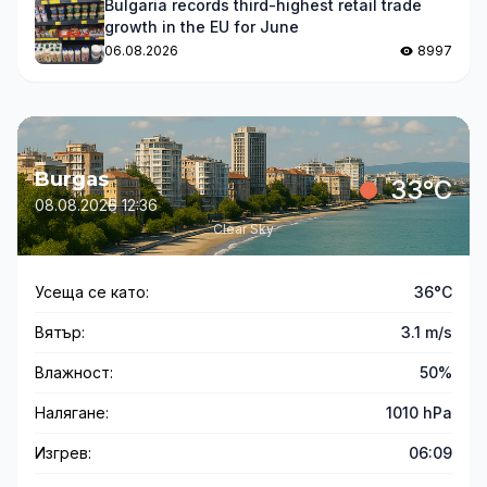
Bulgaria records third-highest retail trade
growth in the EU for June
06.08.2026
8997
Burgas
33°C
08.08.2026 12:36
Clear Sky
Усеща се като:
36°C
Вятър:
3.1 m/s
Влажност:
50%
Налягане:
1010 hPa
Изгрев:
06:09