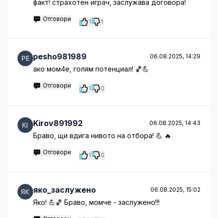
факт! страхотен играч, заслужава договора!
Отговори
1
1
pesho981989
06.08.2025, 14:29
ако мом4е, голям потенциал! 🏀💪
Отговори
1
0
Kirov891992
06.08.2025, 14:43
Браво, щи вдига нивото на отбора! 💪 🔥
Отговори
1
0
яко_заслужено
06.08.2025, 15:02
Яко! 💪🏀 Браво, момче - заслужено!!!