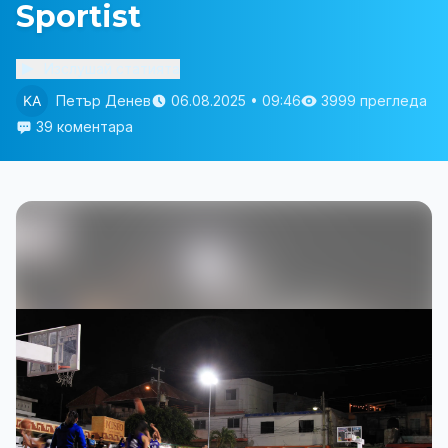
Sportist
Изслушай статията
Петър Денев
06.08.2025 • 09:46
3999 прегледа
39 коментара