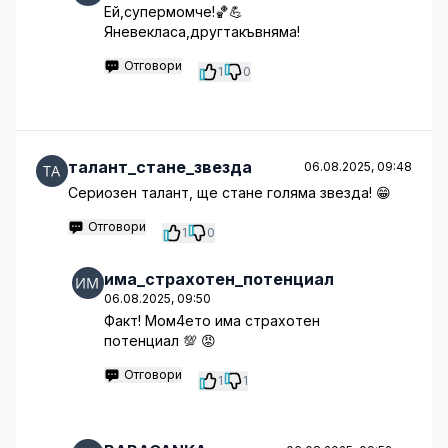
Ей,супермомче!🏀💪
Яневекласа,другтакъвняма!
Отговори
1
0
талант_стане_звезда
06.08.2025, 09:48
Сериозен талант, ще стане голяма звезда! 😁
Отговори
1
0
има_страхотен_потенциал
06.08.2025, 09:50
Факт! Мом4ето има страхотен
потенциал 💯 😡
Отговори
1
1