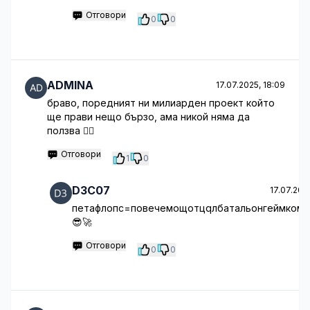
Отговори
0
0
ADMINA
17.07.2025, 18:09
браво, поредният ни милиарден проект който
ще прави нещо бързо, ама никой няма да
ползва 🤷‍♂️
Отговори
1
0
D3C07
17.07.2025
петафлопс=повечемощотцqлбатальонгеймком
😎🚀
Отговори
0
0