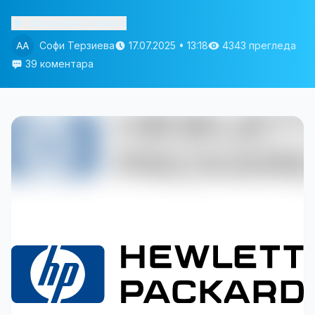
Изслушай статията
Софи Терзиева
17.07.2025 • 13:18
4343 прегледа
39 коментара