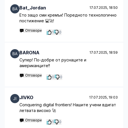
Bat_Jordan
17.07.2025, 18:50
Ето защо сми кремък! Поредното технологично
постижение 💻🚀!
Отговори
1
0
BARONA
17.07.2025, 18:59
Супер! По-добре от руснаците и
американците!!
Отговори
0
0
JIVKO
17.07.2025, 19:03
Conquering digital frontiers! Нашите учени вдигат
летвата високо 🚀
Отговори
1
0