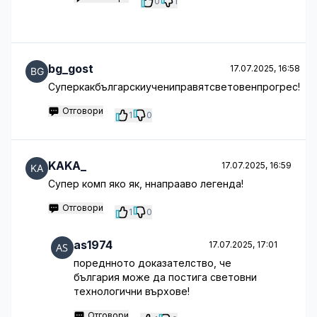
0
1
bg_gost
17.07.2025, 16:58
Суперкакбългарскиучениправятсветовенпрогрес!
Отговори
1
0
KAKA_
17.07.2025, 16:59
Супер комп яко як, ннапрааво легенда!
Отговори
1
0
as1974
17.07.2025, 17:01
пореднното доказателство, че
българия може да постига световни
технологични върхове!
Отговори