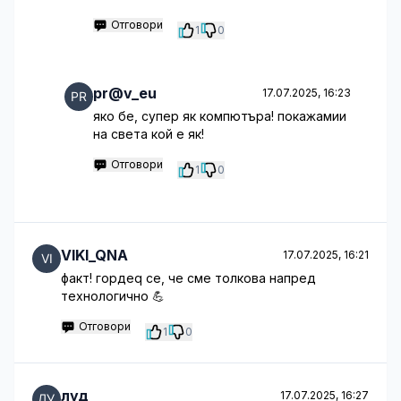
Отговори
1
0
pr@v_eu
17.07.2025, 16:23
яко бе, супер як компютъра! покажамии
на света кой е як!
Отговори
1
0
VIKI_QNA
17.07.2025, 16:21
факт! гордеq се, че сме толкова напред
технологично 💪
Отговори
1
0
луд
17.07.2025, 16:27