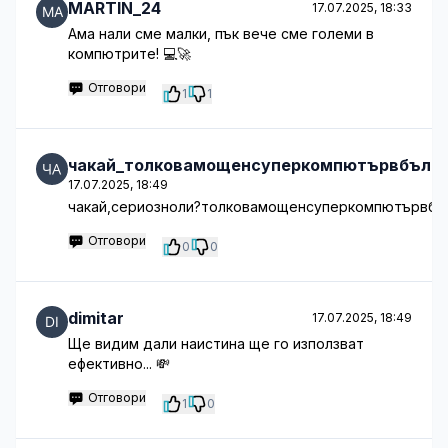
MARTIN_24
17.07.2025, 18:33
Ама нали сме малки, пък вече сме големи в
компютрите! 💻🚀
Отговори
1
1
чакай_толковамощенсуперкомпютървбълга
17.07.2025, 18:49
чакай,сериозноли?толковамощенсуперкомпютървбъ
Отговори
0
0
dimitar
17.07.2025, 18:49
Ще видим дали наистина ще го използват
ефективно... 💸
Отговори
1
0