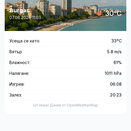
Burgas
30°C
07.08.2026 11:03
Clear Sky
Усеща се като:
33°C
Вятър:
5.8 m/s
Влажност:
61%
Налягане:
1011 hPa
Изгрев:
06:08
Залез:
20:23
(от кеша) Данни от OpenWeatherMap