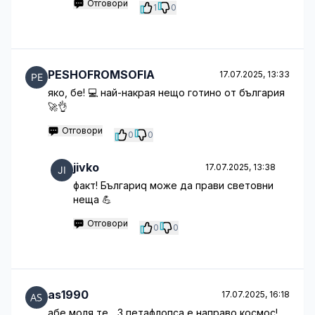
Отговори
1
0
PESHOFROMSOFIA
17.07.2025, 13:33
яко, бе! 💻 най-накрая нещо готино от българия
🚀👌
Отговори
0
0
jivko
17.07.2025, 13:38
факт! Българиq може да прави световни
неща 💪
Отговори
0
0
as1990
17.07.2025, 16:18
абе моля те... 3 петафлопса е направо космос!