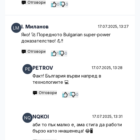
Отговори
0
0
l. Миланов
17.07.2025, 13:27
Яко! 🚀 Поредното Bulgarian super-power
доказателство! 💪!!
Отговори
1
0
PETROV
17.07.2025, 13:28
Факт! България върви напред в
технологиите 💻
Отговори
1
0
NQKOI
17.07.2025, 13:31
аби то пък малко е, ама стига да работи
бързо като ннашенеца! 😂🖥️