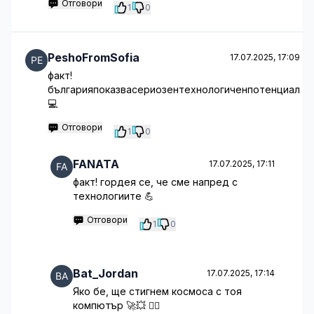
Отговори
1
0
PeshoFromSofia
17.07.2025, 17:09
факт!
българияпоказвасериозентехнологиченпотенциал
💻
Отговори
1
0
FANATA
17.07.2025, 17:11
факт! гордея се, че сме напред с
технологиите 💪
Отговори
1
0
Bat_Jordan
17.07.2025, 17:14
Яко бе, ще стигнем космоса с тоя
компютър 🚀💥 🤦‍♂️