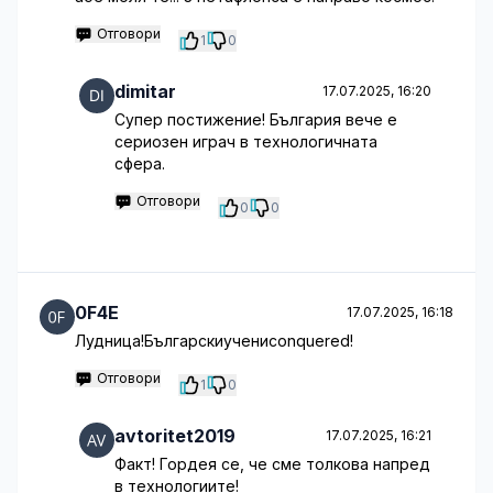
Отговори
1
0
dimitar
17.07.2025, 16:20
Супер постижение! България вече е
сериозен играч в технологичната
сфера.
Отговори
0
0
0F4E
17.07.2025, 16:18
Лудница!Българскиучениconquered!
Отговори
1
0
avtoritet2019
17.07.2025, 16:21
Факт! Гордея се, че сме толкова напред
в технологиите!