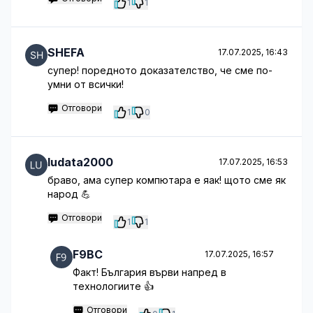
1
1
SHEFA
17.07.2025, 16:43
супер! поредното доказателство, че сме по-
умни от всички!
Отговори
1
0
ludata2000
17.07.2025, 16:53
браво, ама супер компютара е яак! щото сме як
народ 💪
Отговори
1
1
F9BC
17.07.2025, 16:57
Факт! България върви напред в
технологиите 👍
Отговори