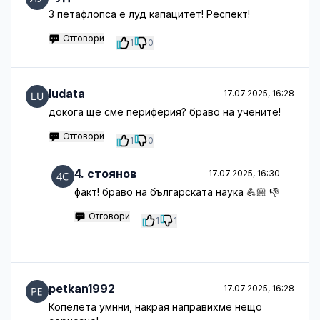
3 петафлопса е луд капацитет! Респект!
Отговори
1
0
ludata
17.07.2025, 16:28
докога ще сме периферия? браво на учените!
Отговори
1
0
4. стоянов
17.07.2025, 16:30
факт! браво на българската наука 💪🏼 👎
Отговори
1
1
petkan1992
17.07.2025, 16:28
Копелета умнни, накрая направихме нещо