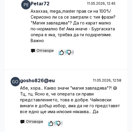
Petar72
11.05.2026, 12:45
Ахаххаа, mega_master прав си на 100%!
Сериозно ли са се заиграли с тия фрази?
"Магия завладява"? Да го карат малко
по-нормално бе! Ама иначе - Бургаската
опера е яка, трябва да ги подкрепяме.
Важно
Отговори
1
0
gosho826@eu
11.05.2026, 12:58
Абе, хора... Какво значи "магия завладява"?! 😅
Тц, тц. Ясно е, че операта си прави
представлението, това е добре. Чайковски
винаги е добър избор, ама да не го представят
все едно ще има илюзия някаква... Да
Отговори
1
1