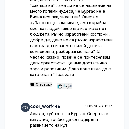
"завладява"... ама да не се надяваме на
много големи чудеса, че Бургас не е
Виена все пак, знаеш ли? Опера е
хубаво нещо, класика е, ама в крайна
сметка гледай какво ще изстискат от
бюджета. Ръчно изработени костюми...
добре де, дано не са ръчно изработени
само за да си вземат някой депутат
комисионна, разбираш ме нали? 😂
Честно казано, повече се притеснявам
дали оркестърът ще има достатъчно
хора и репетиции. Дано поне няма да е
като онази "Травиата
Отговори
1
0
cool_wolf449
11.05.2026, 11:44
Ами да, хубаво е за Бургас. Операта е
изкуство, трябва да се подкрепя
развитието на кул