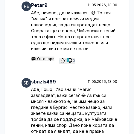
Petar9
11.05.2026, 13:00
Абе, пичове, да ви кажа аз... 😅 То тая
"магия" я ползват всички медии
напоследък, за да си продадат нещо.
Операта ще е опера, Чайковски е гений,
това е факт. Но да го представят все
едно ще видим някакви трикове или
илюзии, хич не ми се нрави.
Отговори
1
0
sbnzls469
11.05.2026, 13:00
Абе, Гошо, к'во значи "магия
завладява", кажи сега? 😂 Аз пък си
мисля - важното е, че има нещо за
гледане в Бургас! Честно казано, нали
знаете какви са нещата... културата
трябва да се поддържа, а и Чайковски е
гений, няма спор. Дано поне хората да
отидат да я видят, да не е празна