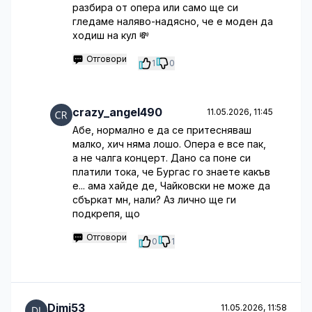
разбира от опера или само ще си
гледаме наляво-надясно, че е моден да
ходиш на кул 💸
Отговори
1
0
crazy_angel490
11.05.2026, 11:45
Абе, нормално е да се притесняваш
малко, хич няма лошо. Опера е все пак,
а не чалга концерт. Дано са поне си
платили тока, че Бургас го знаете какъв
е... ама хайде де, Чайковски не може да
сбъркат мн, нали? Аз лично ще ги
подкрепя, що
Отговори
0
1
Dimi53
11.05.2026, 11:58