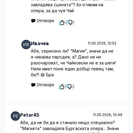
завладява сцената"? Аз отивам на
опера, за да чуя Чай
Отговори
0
1
Ивачев
11.05.2026, 10:52
Абе, сериозно ли? "Магия", значи да не
е някаква пародия, а? Дано не ни
разочароват, че Чайковски не е за шеги!
Нали имат поне един добър певец там,
бе?! 😅 Бра
Отговори
1
0
Petar45
11.05.2026, 10:49
Абе, да не би да е станало нещо специално?
"Магията" завладяла Бургаската опера... Значи