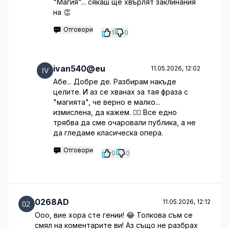
"Магия"... сякаш ще хвърлят заклинания
на 👏
Отговори
1
0
ivan540@eu
11.05.2026, 12:02
Абе... Добре де. Разбирам накъде
целите. И аз се хванах за тая фраза с
"магията", че верно е малко...
измислена, да кажем. 🤦‍♂️ Все едно
трябва да сме очаровали публика, а не
да гледаме класическа опера.
Отговори
0
0
0268AD
11.05.2026, 12:12
Ооо, вие хора сте гении! 😂 Толкова съм се
смял на коментарите ви! Аз също не разбрах