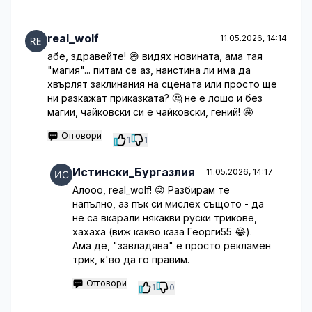
real_wolf
11.05.2026, 14:14
абе, здравейте! 😅 видях новината, ама тая
"магия"... питам се аз, наистина ли има да
хвърлят заклинания на сцената или просто ще
ни разкажат приказката? 🤔 не е лошо и без
магии, чайковски си е чайковски, гений! 🤩
Отговори
1
1
Истински_Бургазлия
11.05.2026, 14:17
Алооо, real_wolf! 😜 Разбирам те
напълно, аз пък си мислех същото - да
не са вкарали някакви руски трикове,
хахаха (виж какво каза Георги55 😂).
Ама де, "завладява" е просто рекламен
трик, к'во да го правим.
Отговори
1
0