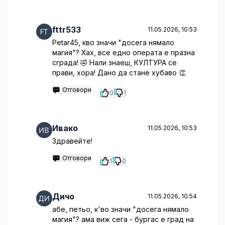
fttr533
11.05.2026, 10:53
Petar45, кво значи "досега нямало
магия"? Хах, все едно операта е празна
сграда! 🤣 Нали знаеш, КУЛТУРА се
прави, хора! Дано да стане хубаво 👏
Отговори
0
1
Ивако
11.05.2026, 10:53
Здравейте!
Отговори
1
0
Дичо
11.05.2026, 10:54
абе, петьо, к'во значи "досега нямало
магия"? ама виж сега - бургас е град на