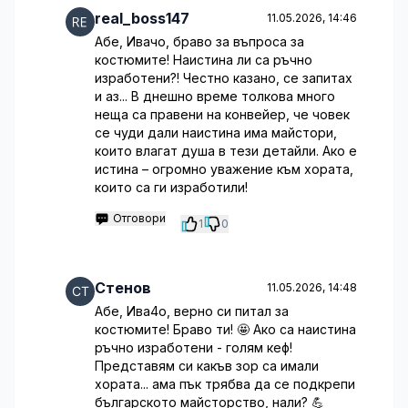
real_boss147
11.05.2026, 14:46
Абе, Ивачо, браво за въпроса за
костюмите! Наистина ли са ръчно
изработени?! Честно казано, се запитах
и аз... В днешно време толкова много
неща са правени на конвейер, че човек
се чуди дали наистина има майстори,
които влагат душа в тези детайли. Ако е
истина – огромно уважение към хората,
които са ги изработили!
Отговори
1
0
Стенов
11.05.2026, 14:48
Абе, Ива4о, верно си питал за
костюмите! Браво ти! 🤩 Ако са наистина
ръчно изработени - голям кеф!
Представям си какъв зор са имали
хората... ама пък трябва да се подкрепи
българското майсторство, нали? 💪