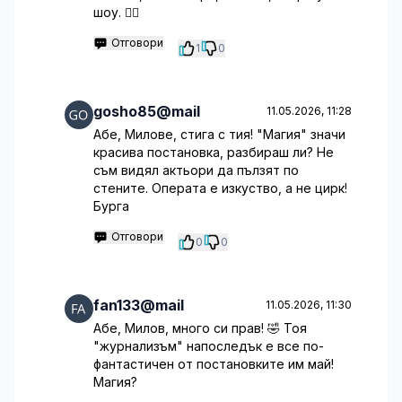
шоу. 🤦‍♀️
Отговори
1
0
gosho85@mail
11.05.2026, 11:28
Абе, Милове, стига с тия! "Магия" значи
красива постановка, разбираш ли? Не
съм видял актьори да пълзят по
стените. Операта е изкуство, а не цирк!
Бурга
Отговори
0
0
fan133@mail
11.05.2026, 11:30
Абе, Милов, много си прав! 🤣 Тоя
"журнализъм" напоследък е все по-
фантастичен от постановките им май!
Магия?