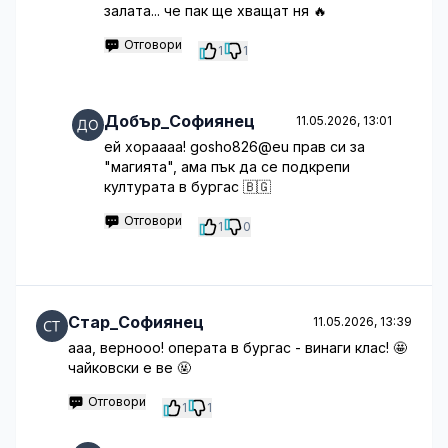
залата... че пак ще хващат ня 🔥
Отговори
1
1
Добър_Софиянец
11.05.2026, 13:01
ей хораааа! gosho826@eu прав си за
"магията", ама пък да се подкрепи
културата в бургас 🇧🇬
Отговори
1
0
Стар_Софиянец
11.05.2026, 13:39
ааа, вернооо! операта в бургас - винаги клас! 🤩
чайковски е ве 🤬
Отговори
1
1