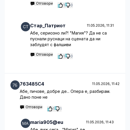
Отговори
1
0
Стар_Патриот
11.05.2026, 11:31
Абе, сериозно ли?! "Магия"? Да не са
пуснали руснаци на сцената да ни
заблудят с фалшиви
Отговори
1
0
763485C4
11.05.2026, 11:42
Абе, пичове, добре де... Опера е, разбирам.
Дано поне не
Отговори
1
1
maria905@eu
11.05.2026, 11:43
Абе, виж сега... "Магия" де,