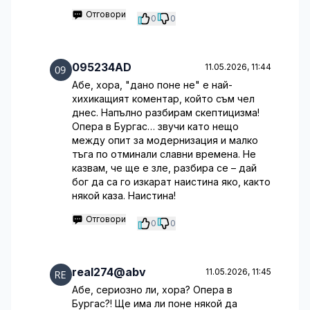
Отговори
0
0
095234AD
11.05.2026, 11:44
Абе, хора, "дано поне не" е най-
хихикащият коментар, който съм чел
днес. Напълно разбирам скептицизма!
Опера в Бургас… звучи като нещо
между опит за модернизация и малко
тъга по отминали славни времена. Не
казвам, че ще е зле, разбира се – дай
бог да са го изкарат наистина яко, както
някой каза. Наистина!
Отговори
0
0
real274@abv
11.05.2026, 11:45
Абе, сериозно ли, хора? Опера в
Бургас?! Ще има ли поне някой да