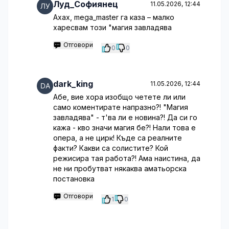
Луд_Софиянец
11.05.2026, 12:44
Ахах, mega_master га каза – малко
харесвам този "магия завладява
Отговори
0
0
dark_king
11.05.2026, 12:44
Абе, вие хора изобщо четете ли или
само коментирате напразно?! "Магия
завладява" - т'ва ли е новина?! Да си го
кажа - кво значи магия бе?! Нали това е
опера, а не цирк! Къде са реалните
факти? Какви са солистите? Кой
режисира тая работа?! Ама наистина, да
не ни пробутват някаква аматьорска
постановка
Отговори
1
0