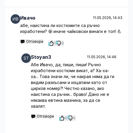
Ивачо
11.05.2026, 14:43
абе, наистина ли костюмите са ръчно
изработени? 🤩 иначе чайковски винаги е топ! 💪
Отговори
1
0
Stoyan3
11.05.2026, 14:46
Абе Ивачо, да, пиши, пиши! Ръчно
изработени костюми викат, а? Ха-ха-
ха... Това значи ли, че накрая няма да ги
видим разкъсани и изцапани като от
цирков номер?! Честно казано, ако
наистина са ръчни... браво! Дано не е
някаква евтина мазнина, за да се
хвалят.
Отговори
0
0