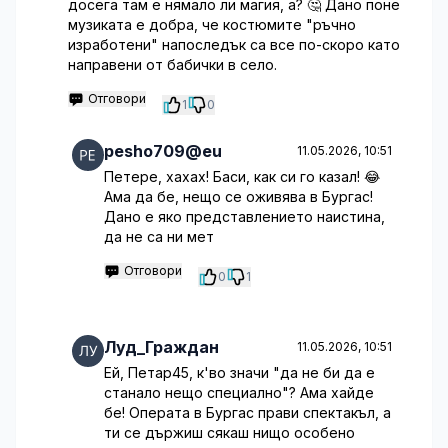
досега там е нямало ли магия, а? 🤔 Дано поне
музиката е добра, че костюмите "ръчно
изработени" напоследък са все по-скоро като
направени от бабички в село.
Отговори
1
0
pesho709@eu
11.05.2026, 10:51
Петере, хахах! Баси, как си го казал! 😂
Ама да бе, нещо се оживява в Бургас!
Дано е яко представлението наистина,
да не са ни мет
Отговори
0
1
Луд_Граждан
11.05.2026, 10:51
Ей, Петар45, к'во значи "да не би да е
станало нещо специално"? Ама хайде
бе! Операта в Бургас прави спектакъл, а
ти се държиш сякаш нищо особено