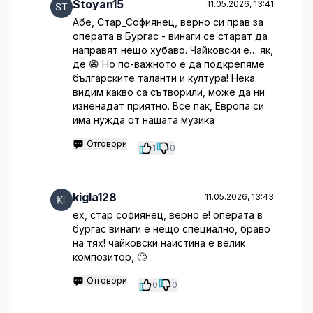
Stoyan15
11.05.2026, 13:41
Абе, Стар_Софиянец, верно си прав за
операта в Бургас - винаги се старат да
направят нещо хубаво. Чайковски е… як,
де 😁 Но по-важното е да подкрепяме
българските таланти и култура! Нека
видим какво са сътворили, може да ни
изненадат приятно. Все пак, Европа си
има нужда от нашата музика
Отговори
1
0
kigla128
11.05.2026, 13:43
ех, стар софиянец, верно е! операта в
бургас винаги е нещо специално, браво
на тях! чайковски наистина е велик
композитор, 🙄
Отговори
0
0