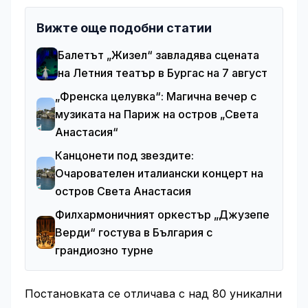
Вижте още подобни статии
Балетът „Жизел“ завладява сцената
на Летния театър в Бургас на 7 август
„Френска целувка“: Магична вечер с
музиката на Париж на остров „Света
Анастасия“
Канцонети под звездите:
Очарователен италиански концерт на
остров Света Анастасия
Филхармоничният оркестър „Джузепе
Верди“ гостува в България с
грандиозно турне
Постановката се отличава с над 80 уникални