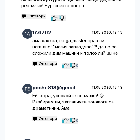
реализъм! Бургаската опера
Отговори
1
1
1A6762
11.05.2026, 12:43
ама хаххаа, mega_master прав си
напълно! "магия завладява"?! да не са
сложили дим машини и толко ли? 🤦‍♂️ не
Отговори
1
0
pesho818@gmail
11.05.2026, 12:43
Ей, хора, успокойте се малко! 😁
Разбирам ви, заглавията понякога са...
драматични. Ама
Отговори
1
0