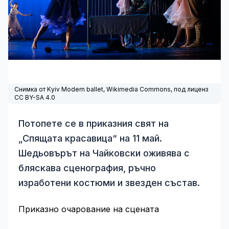
Снимка от Kyiv Modern ballet,
Wikimedia Commons
, под лиценз
CC BY-SA 4.0
Потопете се в приказния свят на
„Спящата красавица“ на 11 май.
Шедьовърът на Чайковски оживява с
бляскава сценография, ръчно
изработени костюми и звезден състав.
Приказно очарование на сцената