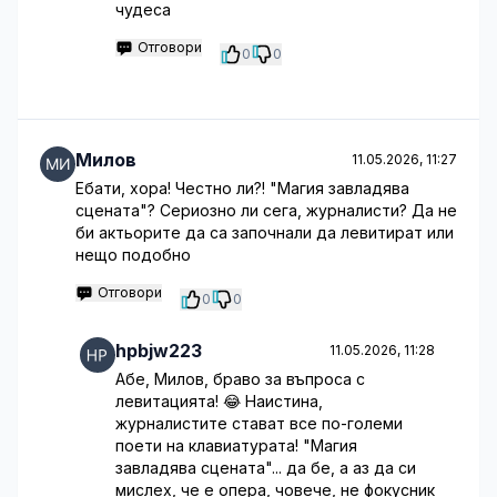
чудеса
Отговори
0
0
Милов
11.05.2026, 11:27
Ебати, хора! Честно ли?! "Магия завладява
сцената"? Сериозно ли сега, журналисти? Да не
би актьорите да са започнали да левитират или
нещо подобно
Отговори
0
0
hpbjw223
11.05.2026, 11:28
Абе, Милов, браво за въпроса с
левитацията! 😂 Наистина,
журналистите стават все по-големи
поети на клавиатурата! "Магия
завладява сцената"... да бе, а аз да си
мислех, че е опера, човече, не фокусник