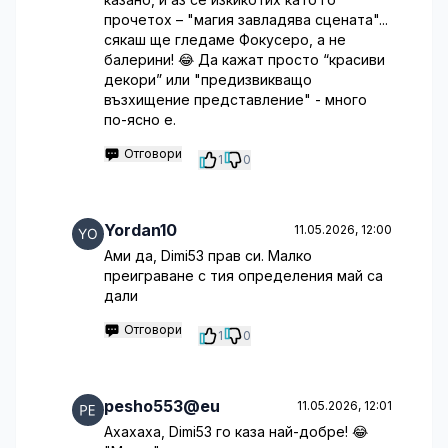
прочетох – "магия завладява сцената"...
сякаш ще гледаме Фокусеро, а не
балерини! 😂 Да кажат просто “красиви
декори” или "предизвикващо
възхищение представление" - много
по-ясно е.
Отговори
1
0
Yordan10
11.05.2026, 12:00
Ами да, Dimi53 прав си. Малко
преиграване с тия определения май са
дали
Отговори
1
0
pesho553@eu
11.05.2026, 12:01
Ахахаха, Dimi53 го каза най-добре! 😂