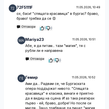
72F5111F
11.05.2026, 10:49
ох, баси! "спящата красавица" в бургас? браво,
браво! трябва да се 😡
Отговори
1
0
Mariya23
11.05.2026, 10:51
Абе, я да питам... тази "магия", тя с
рубли ли е направена
Отговори
1
0
Гемир
11.05.2026, 10:52
Ами да… Радвам се, че Бургаската
опера поддържат нивото. "Спящата
красавица" е класика, винаги е приятно
да я видиш на сцена. И аз така реагирах
първо - ей, браво, добре! Но после си
мисля... Защо трябваше да пишат "магия