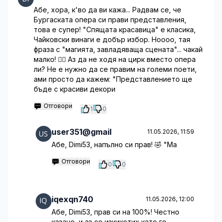
Абе, хора, к'во да ви кажа... Радвам се, че
Бургаската опера си прави представления,
това е супер! "Спящата красавица" е класика,
Чайковски винаги е добър избор. Ноооо, тая
фраза с "магията, завладяваща сцената"... чакай
малко! 🤦‍♂️ Аз да не ходя на цирк вместо опера
ли? Не е нужно да се правим на големи поети,
ами просто да кажем: "Представлението ще
бъде с красиви декори
Отговори
1
0
user351@gmail
11.05.2026, 11:59
Абе, Dimi53, напълно си прав! 🤣 "Ма
Отговори
0
0
iqexqn740
11.05.2026, 12:00
Абе, Dimi53, прав си на 100%! Честно
казано, и аз се изкикотих като го