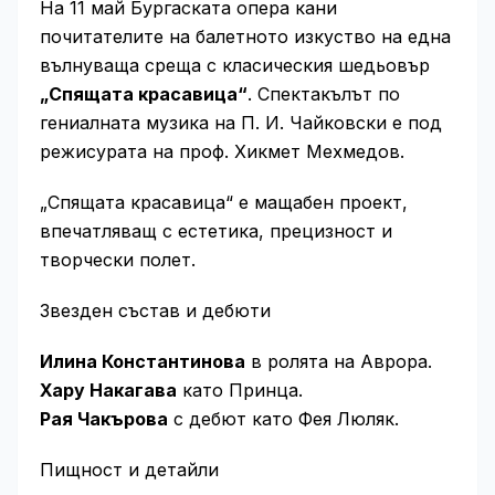
На 11 май Бургаската опера кани
почитателите на балетното изкуство на една
вълнуваща среща с класическия шедьовър
„Спящата красавица“
. Спектакълът по
гениалната музика на П. И. Чайковски е под
режисурата на проф. Хикмет Мехмедов.
„Спящата красавица“ е мащабен проект,
впечатляващ с естетика, прецизност и
творчески полет.
Звезден състав и дебюти
Илина Константинова
в ролята на Аврора.
Хару Накагава
като Принца.
Рая Чакърова
с дебют като Фея Люляк.
Пищност и детайли