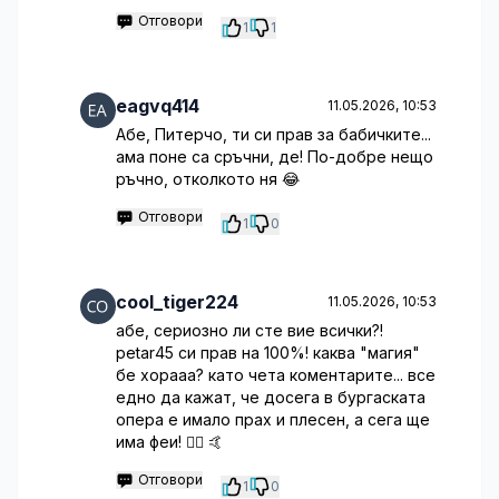
Отговори
1
1
eagvq414
11.05.2026, 10:53
Абе, Питерчо, ти си прав за бабичките...
ама поне са сръчни, де! По-добре нещо
ръчно, отколкото ня 😂
Отговори
1
0
cool_tiger224
11.05.2026, 10:53
абе, сериозно ли сте вие всички?!
petar45 си прав на 100%! каква "магия"
бе хорааа? като чета коментарите... все
едно да кажат, че досега в бургаската
опера е имало прах и плесен, а сега ще
има феи! 🤦‍♂️ 🤙
Отговори
1
0