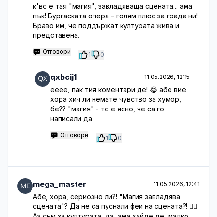
к'во е тая "магия", завладяваща сцената... ама
пък! Бургаската опера – голям плюс за града ни!
Браво им, че поддържат културата жива и
представена.
Отговори
1
0
qxbcij1
11.05.2026, 12:15
ееее, пак тия коментари де! 😂 абе вие
хора хич ли немате чувство за хумор,
бе?? "магия" - то е ясно, че са го
написали да
Отговори
1
0
mega_master
11.05.2026, 12:41
Абе, хора, сериозно ли?! "Магия завладява
сцената"? Да не са пуснали феи на сцената?! 🤦‍♀️
Аз съм за културата, да, ама хайде де, малко