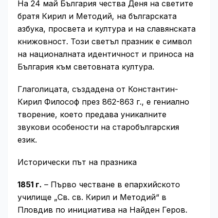
На 24 май България чества Деня на светите
братя Кирил и Методий, на българската
азбука, просвета и култура и на славянската
книжовност. Този светъл празник е символ
на националната идентичност и приноса на
България към световната култура.
Глаголицата, създадена от Константин-
Кирил Философ през 862-863 г., е гениално
творение, което предава уникалните
звукови особености на старобългарския
език.
Исторически път на празника
1851 г.
– Първо честване в епархийското
училище „Св. св. Кирил и Методий“ в
Пловдив по инициатива на Найден Геров.