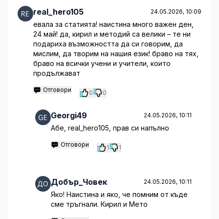
real_hero105
24.05.2026, 10:09
евала за статията! наистина много важен ден,
24 май! да, кирил и методий са велики – те ни
подариха възможността да си говорим, да
мислим, да творим на нашия език! браво на тях,
браво на всички учени и учители, които
продължават
Отговори
0
0
Georgi49
24.05.2026, 10:11
Абе, real_hero105, прав си напълно
Отговори
1
1
Добър_Човек
24.05.2026, 10:11
Яко! Наистина и яко, че помним от къде
сме тръгнали. Кирил и Мето