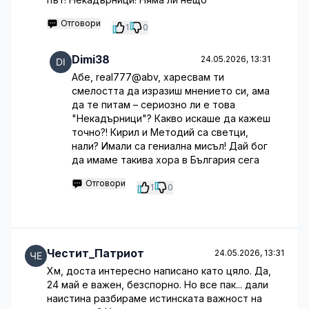
Отговори
1
0
Dimi38
24.05.2026, 13:31
Абе, real777@abv, харесвам ти
смелостта да изразиш мнението си, ама
да те питам – сериозно ли е това
"Некадърници"? Какво искаше да кажеш
точно?! Кирил и Методий са светци,
нали? Имали са гениална мисъл! Дай бог
да имаме такива хора в България сега
Отговори
1
0
Честит_Патриот
24.05.2026, 13:31
Хм, доста интересно написано като цяло. Да,
24 май е важен, безспорно. Но все пак... дали
наистина разбираме истинската важност на