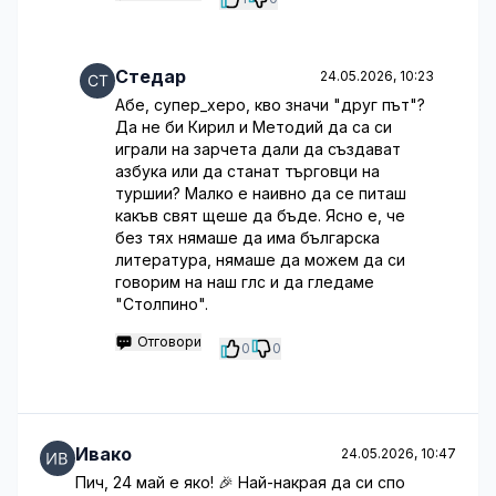
Стедар
24.05.2026, 10:23
Абе, супер_херо, кво значи "друг път"?
Да не би Кирил и Методий да са си
играли на зарчета дали да създават
азбука или да станат търговци на
туршии? Малко е наивно да се питаш
какъв свят щеше да бъде. Ясно е, че
без тях нямаше да има българска
литература, нямаше да можем да си
говорим на наш глс и да гледаме
"Столпино".
Отговори
0
0
Ивако
24.05.2026, 10:47
Пич, 24 май е яко! 🎉 Най-накрая да си спо