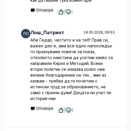
как да пишем тука коментари
Отговори
1
1
Лош_Патриот
24.05.2026, 09:53
Абе Гедар, честито и на теб! Прав си,
важен ден е, ама все едно напоследък
го празнуваме повече за показ,
отколкото наистина да усетим какво са
направили Кирил и Методий. Всеки
втори политик се изказва колко сме
велики благодарение на тях... ами аз
казвам - трябва да ги почетем с
истински труд за образованието, не
само с празни думи! Децата ни учат ли
история наи
Отговори
1
0