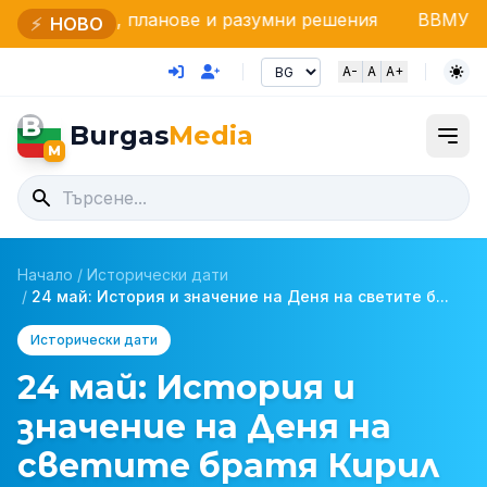
 планове и разумни решения
ВВМУ „Н. Й. Вапцаров“
⚡
НОВО
A-
A
A+
B
Burgas
Media
M
Начало
/
Исторически дати
/
24 май: История и значение на Деня на светите б...
Исторически дати
24 май: История и
значение на Деня на
светите братя Кирил