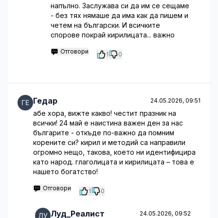
напълно. Заслужава си да им се сещаме
- без тях нямаше да има как да пишем и
четем на български. И всичките
спорове покрай кирилицата... важно
Отговори
1
0
Гедар
24.05.2026, 09:51
абе хора, вижте какво! честит празник на
всички! 24 май е наистина важен ден за нас
българите - откъде по-важно да помним
корените си? кирил и методий са направили
огромно нещо, такова, което ни идентифицира
като народ. глаголицата и кирилицата – това е
нашето богатство!
Отговори
1
0
Луд_Реалист
24.05.2026, 09:52