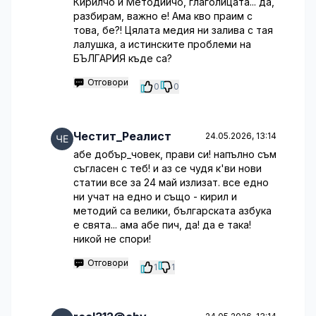
Кирилчо и Методийчо, глаголицата... да,
разбирам, важно е! Ама кво праим с
това, бе?! Цялата медия ни залива с тая
лалушка, а истинските проблеми на
БЪЛГАРИЯ къде са?
Отговори
0
0
Честит_Реалист
24.05.2026, 13:14
абе добър_човек, прави си! напълно съм
съгласен с теб! и аз се чудя к'ви нови
статии все за 24 май излизат. все едно
ни учат на едно и също - кирил и
методий са велики, българската азбука
е свята... ама абе пич, да! да е така!
никой не спори!
Отговори
1
1