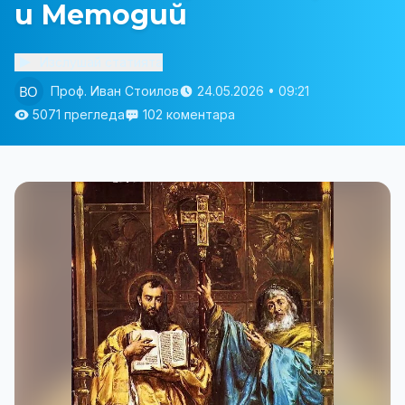
и Методий
Изслушай статията
Проф. Иван Стоилов
24.05.2026 • 09:21
5071 прегледа
102 коментара