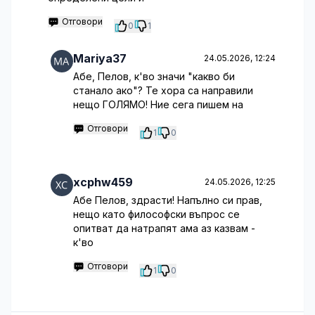
Отговори
0
1
Mariya37
24.05.2026, 12:24
Абе, Пелов, к'во значи "какво би
станало ако"? Те хора са направили
нещо ГОЛЯМО! Ние сега пишем на
Отговори
1
0
xcphw459
24.05.2026, 12:25
Абе Пелов, здрасти! Напълно си прав,
нещо като философски въпрос се
опитват да натрапят ама аз казвам -
к'во
Отговори
1
0