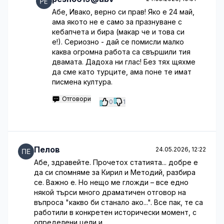
Абе, Ивако, верно си прав! Яко е 24 май,
ама якото не е само за празнуване с
кебапчета и бира (макар че и това си
е!). Сериозно - дай се помисли малко
каква огромна работа са свършили тия
двамата. Дадоха ни глас! Без тях щяхме
да сме като турците, ама поне те имат
писмена култура.
Отговори
0
1
Пелов
24.05.2026, 12:22
Абе, здравейте. Прочетох статията... добре е
да си спомняме за Кирил и Методий, разбира
се. Важно е. Но нещо ме гложди – все едно
някой търси много драматичен отговор на
въпроса "какво би станало ако...". Все пак, те са
работили в конкретен исторически момент, с
определени цели и