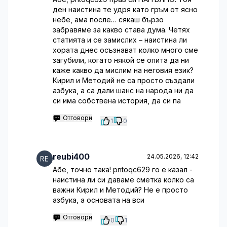
ден наистина те удря като гръм от ясно
небе, ама после… сякаш бързо
забравяме за какво става дума. Четях
статията и се замислих – наистина ли
хората днес осъзнават колко много сме
загубили, когато някой се опита да ни
каже какво да мислим на неговия език?
Кирил и Методий не са просто създали
азбука, а са дали шанс на народа ни да
си има собствена история, да си па
Отговори
1
0
reubi400
24.05.2026, 12:42
Абе, точно така! pntoqc629 го е казал -
наистина ли си даваме сметка колко са
важни Кирил и Методий? Не е просто
азбука, а основата на вси
Отговори
0
1