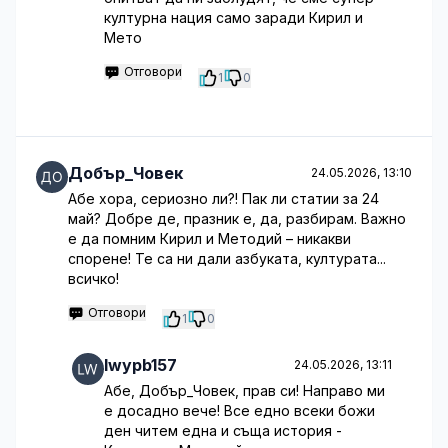
културна нация само заради Кирил и
Мето
Отговори
1
0
Добър_Човек
24.05.2026, 13:10
Абе хора, сериозно ли?! Пак ли статии за 24
май? Добре де, празник е, да, разбирам. Важно
е да помним Кирил и Методий – никакви
спорeне! Те са ни дали азбуката, културата...
всичко!
Отговори
1
0
lwypb157
24.05.2026, 13:11
Абе, Добър_Човек, прав си! Направо ми
е досадно вече! Все едно всеки божи
ден читем една и съща история -