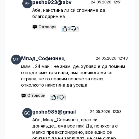
pesho923@abv
24.05.2026, 12:51
Абе, наистина ли си спомняме да
благодарим на
Отговори
0
0
Млад_Софиянец
24.05.2026, 12:48
ммм… 24 май... не знам, де. хубаво е да помним
откъде сме тръгнали, ама понякога ми се
струва, че го правим повече за показ,
отколкото наистина да усеща
Отговори
1
1
gosho985@gmail
24.05.2026, 12:53
Абе, Млад_Софиянец, прав си
донякъде... ама все пак! Да, понякога е
малко преекспонирано, все едно се
опитват да ни заблудят, че сме супер