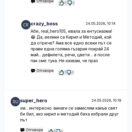
Отговори
0
0
crazy_boss
24.05.2026, 10:14
Абе, real_hero105, евала за ентусиазма!
😂 Да, велики са Кирил и Методий, кой
да отрече? Ама все едно всеки път се
прави една голяма гъзария покрай 24
май... дефилета, речи, цветя… а после
пак сме тука. Не казвам, че праз
Отговори
1
0
super_hero
24.05.2026, 10:19
хм... интересно. винаги се замислям какъв свят
би бил, ако кирил и методий бяха избрали друг
път
Отговори
1
0