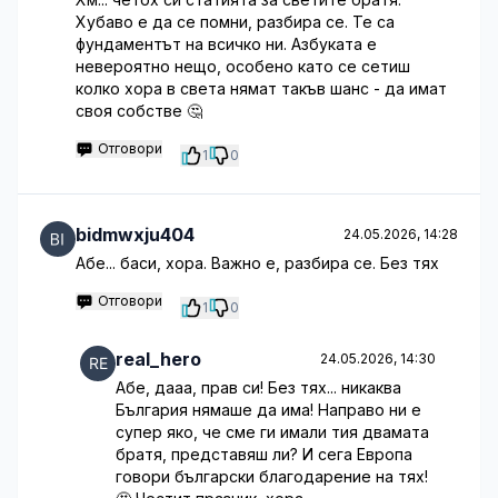
Хубаво е да се помни, разбира се. Те са
фундаментът на всичко ни. Азбуката е
невероятно нещо, особено като се сетиш
колко хора в света нямат такъв шанс - да имат
своя собстве 🤔
Отговори
1
0
bidmwxju404
24.05.2026, 14:28
Абе... баси, хора. Важно е, разбира се. Без тях
Отговори
1
0
real_hero
24.05.2026, 14:30
Абе, дааа, прав си! Без тях... никаква
България нямаше да има! Направо ни е
супер яко, че сме ги имали тия двамата
братя, представяш ли? И сега Европа
говори български благодарение на тях!