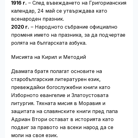
1916 г.
– След въвеждането на Григорианския
календар, 24 май се утвърждава като
всенароден празник.
2020 г.
– Народното събрание официално
променя името на празника, за да подчертае
ролята на българската азбука.
Мисията на Кирил и Методий
Двамата братя полагат основите на
старобългарския литературен език,
превеждайки богослужебни книги като
Изборното евангелие и Златоустовата
литургия. Тяхната мисия в Моравия и
защитата на славянските книги пред папа
Адриан Втори остават в историята като
подвиг за правото на всеки народ да се
моли на своя език.