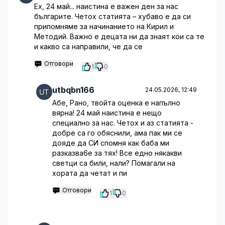
Ех, 24 май... наистина е важен ден за нас
българите. Четох статията – хубаво е да си
припомняме за начинанието на Кирил и
Методий. Важно е децата ни да знаят кои са те
и какво са направили, че да се
Отговори
1
0
utbqbn166
24.05.2026, 12:49
Абе, Рано, твойта оценка е напълно
вярна! 24 май наистина е нещо
специално за нас. Четох и аз статията -
добре са го обяснили, ама пак ми се
дояде да СИ спомня как баба ми
разказва6е за тях! Все едно някакви
светци са били, нали? Помагали на
хората да четат и пи
Отговори
1
0