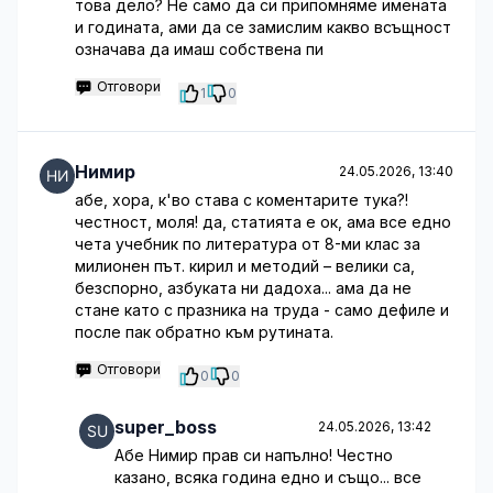
това дело? Не само да си припомняме имената
и годината, ами да се замислим какво всъщност
означава да имаш собствена пи
Отговори
1
0
Нимир
24.05.2026, 13:40
абе, хора, к'во става с коментарите тука?!
честност, моля! да, статията е ок, ама все едно
чета учебник по литература от 8-ми клас за
милионен път. кирил и методий – велики са,
безспорно, азбуката ни дадоха... ама да не
стане като с празника на труда - само дефиле и
после пак обратно към рутината.
Отговори
0
0
super_boss
24.05.2026, 13:42
Абе Нимир прав си напълно! Честно
казано, всяка година едно и също... все