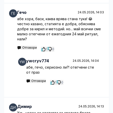
Гечо
24.05.2026, 14:03
абе хора, баси, каква врява стана тука! 😂
честно казано, статията е добра, обяснява
добре за кирил и методий. но... май всички сме
малко отегчени от ежегодния 24 май ритуал,
нали?
Отговори
1
0
ywcryv774
24.05.2026, 14:04
абе, гечо, сериозно ли?! отегчени сте
от праз
Отговори
1
0
Димир
24.05.2026, 14:13
Хм... четох си статията за светите братя.