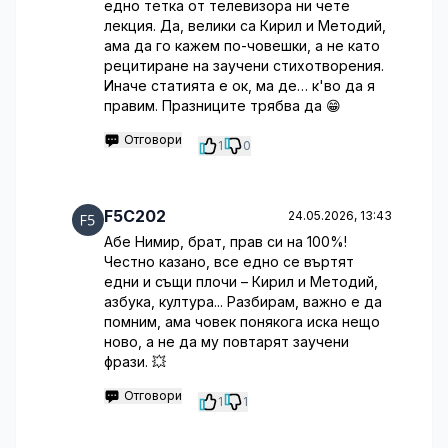
едно тетка от телевизора ни чете
лекция. Да, велики са Кирил и Методий,
ама да го кажем по-човешки, а не като
рецитиране на заучени стихотворения.
Иначе статията е ок, ма де… к'во да я
правим. Празниците трябва да 😁
Отговори
1
0
F5C202
24.05.2026, 13:43
Абе Нимир, брат, прав си на 100%!
Честно казано, все едно се въртят
едни и същи плочи – Кирил и Методий,
азбука, култура... Разбирам, важно е да
помним, ама човек понякога иска нещо
ново, а не да му повтарят заучени
фрази. 💥
Отговори
1
1