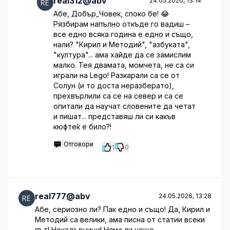
real312@abv
24.05.2026, 13:14
Абе, Добър_Човек, споко бе! 😂
Рязбирам напълно откъде го вадиш –
все едно всяка година е едно и също,
нали? "Кирил и Методий", "азбуката",
"култура"... ама хайде да се замислим
малко. Тея двамата, момчета, не са си
играли на Lego! Разкарали са се от
Солун (и то доста неразбератo),
прехвърлили са се на север и са се
опитали да научат словените да четат
и пишат... представяш ли си какъв
кюфте́к е било?!
Отговори
1
0
real777@abv
24.05.2026, 13:28
Абе, сериозно ли? Пак едно и също! Да, Кирил и
Методий са велики, ама писна от статии всеки
път! Некадърници! Няма ли нещо