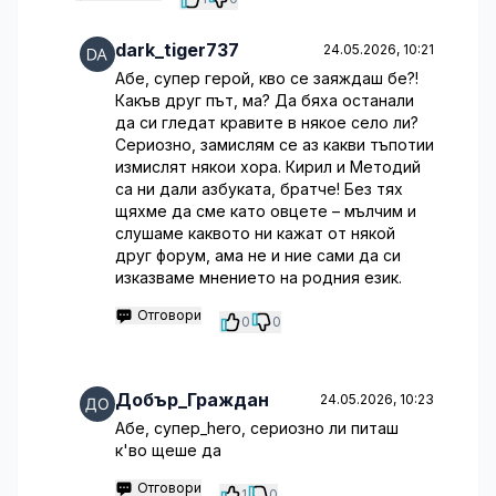
dark_tiger737
24.05.2026, 10:21
Абе, супер герой, кво се заяждаш бе?!
Какъв друг път, ма? Да бяха останали
да си гледат кравите в някое село ли?
Сериозно, замислям се аз какви тъпотии
измислят някои хора. Кирил и Методий
са ни дали азбуката, братче! Без тях
щяхме да сме като овцете – мълчим и
слушаме каквото ни кажат от някой
друг форум, ама не и ние сами да си
изказваме мнението на родния език.
Отговори
0
0
Добър_Граждан
24.05.2026, 10:23
Абе, супер_hero, сериозно ли питаш
к'во щеше да
Отговори
1
0