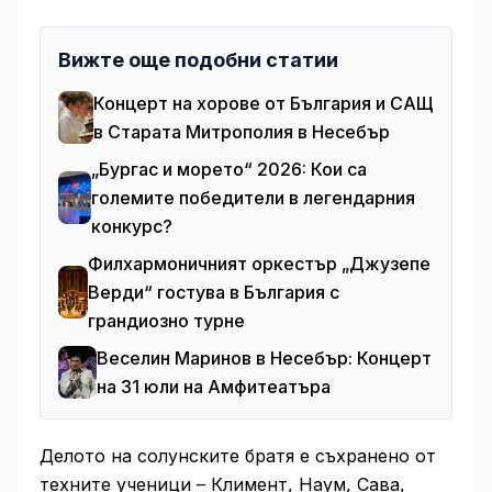
Вижте още подобни статии
Концерт на хорове от България и САЩ
в Старата Митрополия в Несебър
„Бургас и морето“ 2026: Кои са
големите победители в легендарния
конкурс?
Филхармоничният оркестър „Джузепе
Верди“ гостува в България с
грандиозно турне
Веселин Маринов в Несебър: Концерт
на 31 юли на Амфитеатъра
Делото на солунските братя е съхранено от
техните ученици – Климент, Наум, Сава,