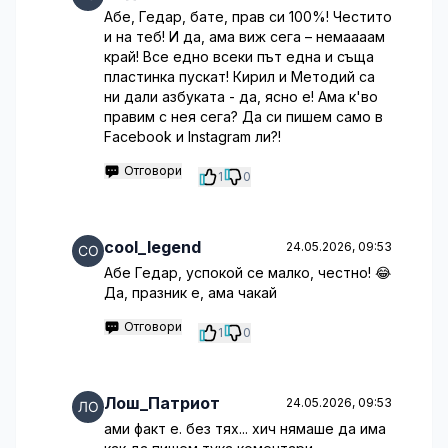
Абе, Гедар, бате, прав си 100%! Честито
и на теб! И да, ама виж сега – немаааам
край! Все едно всеки път една и съща
пластинка пускат! Кирил и Методий са
ни дали азбуката - да, ясно е! Ама к'во
правим с нея сега? Да си пишем само в
Facebook и Instagram ли?!
Отговори
1
0
cool_legend
24.05.2026, 09:53
Абе Гедар, успокой се малко, честно! 😂
Да, празник е, ама чакай
Отговори
1
0
Лош_Патриот
24.05.2026, 09:53
ами факт е. без тях... хич нямаше да има