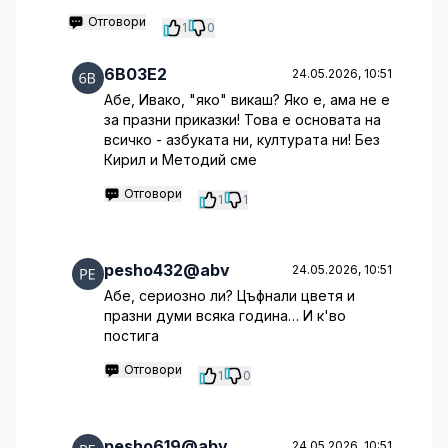
Отговори
1
0
6B03E2
24.05.2026, 10:51
Абе, Ивако, "яко" викаш? Яко е, ама не е
за празни приказки! Това е основата на
всичко - азбуката ни, културата ни! Без
Кирил и Методий сме
Отговори
1
1
pesho432@abv
24.05.2026, 10:51
Абе, сериозно ли? Цъфнали цветя и
празни думи всяка година… И к'во
постига
Отговори
1
0
pesho619@abv
24.05.2026, 10:51