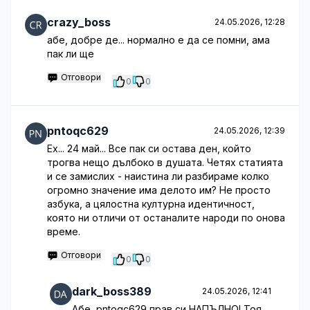
crazy_boss
24.05.2026, 12:28
абе, добре де... нормално е да се помни, ама
пак ли ще
Отговори
0
0
pntoqc629
24.05.2026, 12:39
Ех... 24 май... Все пак си остава ден, който
трогва нещо дълбоко в душата. Четях статията
и се замислих - наистина ли разбираме колко
огромно значение има делото им? Не просто
азбука, а цялостна културна идентичност,
която ни отличи от останалите народи по онова
време.
Отговори
0
0
dark_boss389
24.05.2026, 12:41
Абе, pntoqc629 прав си НАПЪЛНО! Тоя