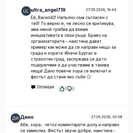
ultra_angel719
27.05.2026, 19:44
Ей, Васил42! Напълно съм съгласен с
теб! То верно е, че лесно се критикува,
ама някой трябва да вземе
инициативата в свои ръце. Браво на
организаторите - наистина дават
пример как може да се направи нещо за
града и хората. Иначе Бургас е
страхотен град, заслужава си да го
подкрепяме и да участваме в такива
неща! Дано повече хора се включат и
фестът да стане яко съби 🙄
Отговори
1
0
Дино
27.05.2026, 20:08
Абе, хора... четох коментарите долу и направо
се замислих. Фестът звучи добре, наистина -