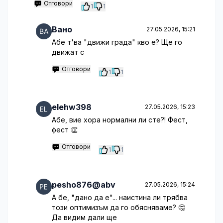
Отговори
1
1
Вано
27.05.2026, 15:21
Абе т'ва "движи града" кво е? Ще го
движат с
Отговори
1
1
elehw398
27.05.2026, 15:23
Абе, вие хора нормални ли сте?! Фест,
фест 👏
Отговори
1
1
pesho876@abv
27.05.2026, 15:24
А бе, "дано да е"... наистина ли трябва
този оптимизъм да го обясняваме? 🤔
Да видим дали ще