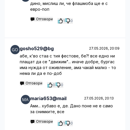
дино, мислиш ли, че флашмоба ще е с
евро-поп
Отговори
1
0
gosho529@bg
27.05.2026, 20:09
абе, к'во стаа с тия фестове, бе?! все едно ни
плащат да се "движим"... иначе добре, бургас
има нужда от оживление, ама чакай малко - то
нема ли да е по-доб
Отговори
0
0
maria653@mail
27.05.2026, 20:13
Ами... хубаво е, де. Дано поне не е само
за снимките, все
Отговори
1
0