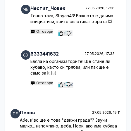
Честит_Човек
27.05.2026, 17:31
Точно така, Stoyan43! Важното е да има
инициативи, които сплотяват хората 💥
Отговори
1
1
6333441632
27.05.2026, 17:33
Евяла на организаторите! Ще стане ли
хубаво, както си трябва, или пак ще е
само за 🇧🇬
Отговори
1
0
Пелов
27.05.2026, 19:11
Абе, к'во ще е това "движи града"? Звучи
малко... напомпано, деба. Ноок, ако има хубава