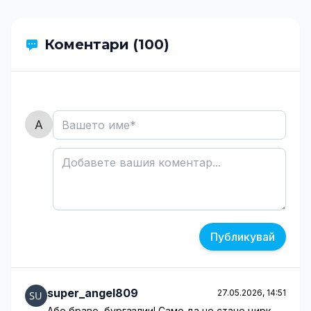
Коментари (100)
Публикувай
super_angel809
27.05.2026, 14:51
Абе браво, бургазлии! Само да не стане цирк,