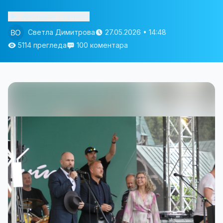
Изслушай статията
Светла Димитрова
27.05.2026 • 14:48
5114 прегледа
100 коментара