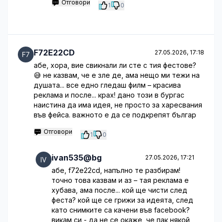
Отговори
1
0
F72E22CD
27.05.2026, 17:18
абе, хора, вие свикнали ли сте с тия фестове?
😅 не казвам, че е зле де, ама нещо ми тежи на
душата... все едно гледаш филм – красива
реклама и после... крах! дано този в бургас
наистина да има идея, не просто за харесвания
във фейса. важното е да се подкрепят българ
Отговори
1
0
ivan535@bg
27.05.2026, 17:21
абе, f72e22cd, напълно те разбирам!
точно това казвам и аз – тая реклама е
хубава, ама после... кой ще чисти след
феста? кой ще се грижи за идеята, след
като снимките са качени във facebook?
викам си - да не се окаже, че пак някой