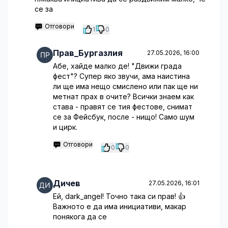
се за
Отговори
1
0
Прав_Бургазлия
27.05.2026, 16:00
Абе, хайде малко де! "Движи града
фест"? Супер яко звучи, ама наистина
ли ще има нещо смислено или пак ще ни
метнат прах в очите? Всички знаем как
става - правят се тия фестове, снимат
се за Фейсбук, после - нищо! Само шум
и цирк.
Отговори
0
0
Дичев
27.05.2026, 16:01
Ей, dark_angel! Точно така си прав! 👍
Важното е да има инициативи, макар
понякога да се