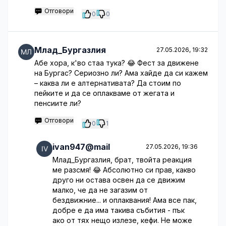
Отговори
0
0
Млад_Бургазлия
27.05.2026, 19:32
Абе хора, к'во стаа тука? 😂 Фест за движене
на Бургас? Сериозно ли? Ама хайде да си кажем
– каква ли е алтернативата? Да стоим по
пейките и да се оплакваме от жегата и
пенсиите ли?
Отговори
0
1
ivan947@mail
27.05.2026, 19:36
Млад_Бургазлия, брат, твойта реакция
ме разсмя! 😂 Абсолютно си прав, какво
друго ни остава освен да се движим
малко, че да не загазим от
бездвижние... и оплаквания! Ама все пак,
добре е да има такива събития - пък
ако от тях нещо излезе, кефи. Не може