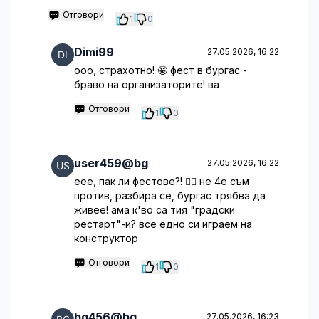
Отговори
1
0
Dimi99
27.05.2026, 16:22
ооо, страхотно! 🤩 фест в бургас -
браво на организаторите! ва
Отговори
1
0
user459@bg
27.05.2026, 16:22
еее, пак ли фестове?! 🤦‍♀️ не 4е съм
против, разбира се, бургас трябва да
живее! ама к'во са тия "градски
рестарт"-и? все едно си играем на
конструктор
Отговори
1
0
bg456@bg
27.05.2026, 16:23