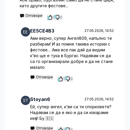
като другите фестове...
Отговори
1
0
EE5CE4B3
27.05.2026, 14:52
Ами верно, супер Ангел809, напълно те
разбирам! И аз помня такива истории с
фестове… Ама все пак дай да видим
к'во ще е тука в Бургас. Надявам се да
са го организирали добре и да не стане
мазало
Отговори
1
0
Stoyan6
27.05.2026, 14:52
Ей, супер ангел, к'ви са ти спорковете?
Надявам се да е яко и да си изкараме
кеф! Бу 🇧🇬
Отговори
1
0