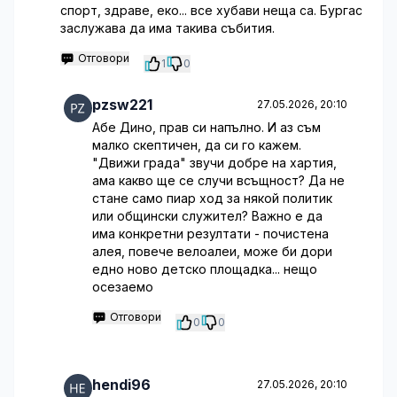
спорт, здраве, еко... все хубави неща са. Бургас
заслужава да има такива събития.
Отговори
1
0
pzsw221
27.05.2026, 20:10
Абе Дино, прав си напълно. И аз съм
малко скептичен, да си го кажем.
"Движи града" звучи добре на хартия,
ама какво ще се случи всъщност? Да не
стане само пиар ход за някой политик
или общински служител? Важно е да
има конкретни резултати - почистена
алея, повече велоалеи, може би дори
едно ново детско площадка... нещо
осезаемо
Отговори
0
0
hendi96
27.05.2026, 20:10