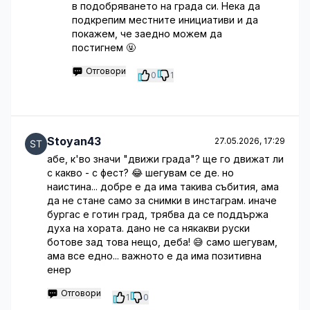
в подобряването на града си. Нека да
подкрепим местните инициативи и да
покажем, че заедно можем да
постигнем 🤬
Отговори
0
1
Stoyan43
27.05.2026, 17:29
абе, к'во значи "движи града"? ще го движат ли
с какво - с фест? 😂 шегувам се де. но
наистина... добре е да има такива събития, ама
да не стане само за снимки в инстаграм. иначе
бургас е готин град, трябва да се поддържа
духа на хората. дано не са някакви руски
ботове зад това нещо, деба! 😅 само шегувам,
ама все едно... важното е да има позитивна
енер
Отговори
1
0