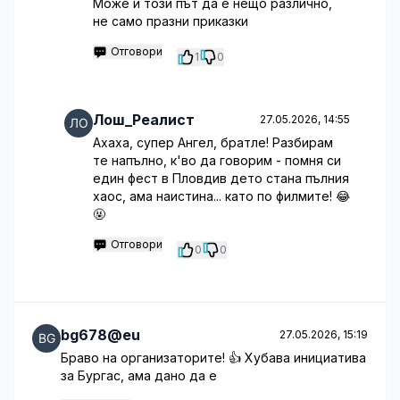
Може и този път да е нещо различно,
не само празни приказки
Отговори
1
0
Лош_Реалист
27.05.2026, 14:55
Ахаха, супер Ангел, братле! Разбирам
те напълно, к'во да говорим - помня си
един фест в Пловдив дето стана пълния
хаос, ама наистина... като по филмите! 😂
🤬
Отговори
0
0
bg678@eu
27.05.2026, 15:19
Браво на организаторите! 👍 Хубава инициатива
за Бургас, ама дано да е