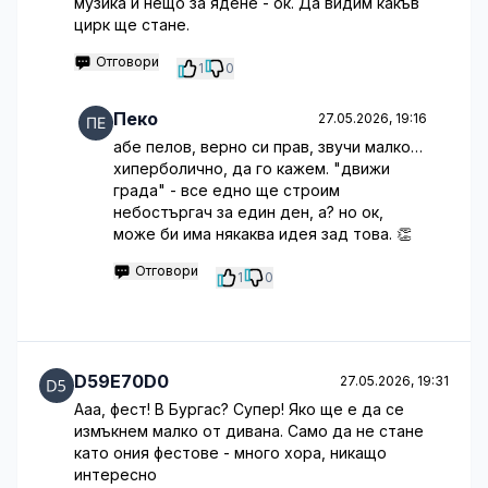
музика и нещо за ядене - ок. Да видим какъв
цирк ще стане.
Отговори
1
0
Пеко
27.05.2026, 19:16
абе пелов, верно си прав, звучи малко…
хиперболично, да го кажем. "движи
града" - все едно ще строим
небостъргач за един ден, а? но ок,
може би има някаква идея зад това. 👏
Отговори
1
0
D59E70D0
27.05.2026, 19:31
Ааа, фест! В Бургас? Супер! Яко ще е да се
измъкнем малко от дивана. Само да не стане
като ония фестове - много хора, никащо
интересно