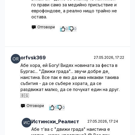
го прави само за медийно присъствие и
еврофондове, а реално нищо трайно не
остава.
Отговори
0
0
orfvsk369
27.05.2026, 17:22
Абе хора, ей Богу! Видях новината за феста в
Бургас... "Движи града"... звучи добре де,
наистина. Все пак е яко да има някакви такива
събития - да се събере хората, да се
раздвижат малко, да се почукат един на друг.
🇧🇬
Отговори
1
0
Истински_Реалист
27.05.2026, 17:24
Абе т'ва с "движи града" наистина е