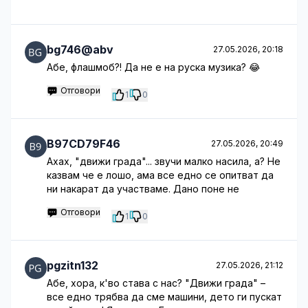
bg746@abv
27.05.2026, 20:18
Абе, флашмоб?! Да не е на руска музика? 😂
Отговори
1
0
B97CD79F46
27.05.2026, 20:49
Ахах, "движи града"... звучи малко насила, а? Не
казвам че е лошо, ама все едно се опитват да
ни накарат да участваме. Дано поне не
Отговори
1
0
pgzitn132
27.05.2026, 21:12
Абе, хора, к'во става с нас? "Движи града" –
все едно трябва да сме машини, дето ги пускат