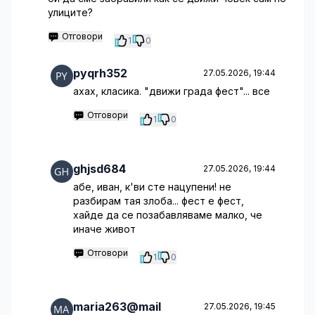
улиците?
Отговори
1
0
pyqrh352
27.05.2026, 19:44
ахах, класика. "движи града фест"... все
Отговори
1
0
ghjsd684
27.05.2026, 19:44
абе, иван, к'ви сте нацупени! не
разбирам тая злоба... фест е фест,
хайде да се позабавляваме малко, че
иначе живот
Отговори
1
0
maria263@mail
27.05.2026, 19:45