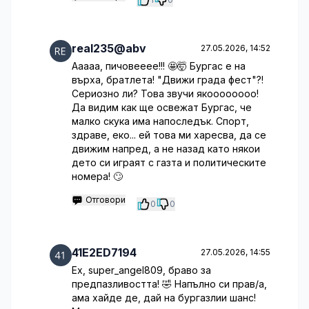
real235@abv
27.05.2026, 14:52
Ааааа, пичовееее!!! 🤩🤯 Бургас е на
върха, братлета! "Движи града фест"?!
Сериозно ли? Това звучи якоооооооо!
Да видим как ще освежат Бургас, че
малко скука има напоследък. Спорт,
здраве, еко... ей това ми харесва, да се
движим напред, а не назад като някои
дето си играят с газта и политическите
номера! 🙄
Отговори
0
0
41E2ED7194
27.05.2026, 14:55
Ех, super_angel809, браво за
предпазливостта! 🤣 Напълно си прав/а,
ама хайде де, дай на бургазлии шанс!