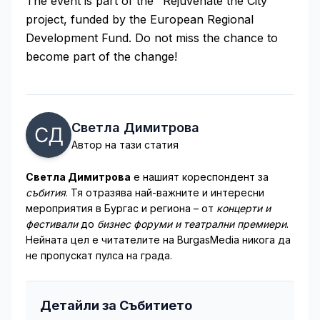
The event is part of the "Rejuvenate the City"
project, funded by the European Regional
Development Fund. Do not miss the chance to
become part of the change!
Светла Димитрова
Автор на тази статия
Светла Димитрова
е нашият кореспондент за
събития
. Тя отразява най-важните и интересни
мероприятия в Бургас и региона – от
концерти и
фестивали
до
бизнес форуми и театрални премиери
.
Нейната цел е читателите на BurgasMedia никога да
не пропускат пулса на града.
Детайли за Събитието