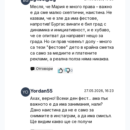
Месля, че Мария е много права – важно
е да сме малко скептични, наистина. Не
казвам, че е зле да има фестове,
напротив! Бургас винаги е бил град с
динамика и инициативност, и е хубаво,
че се опитват да направят нещо за
града. Но си прав човекът долу - много
са тези "фестове" дето в крайна сметка
са само за медиите и платените
реклами, а реална полза няма никаква.
Отговори
1
0
Yordan55
27.05.2026, 16:23
Ахах, верно! Всеки ден фест... ама пък
важното е да има занимания, нали?
Дано наистина да не е само за
снимките в инстаграм, а да има смисъл.
Ще видим какво ще се получи