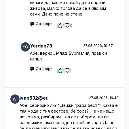
винаги да чакаме някой да ни оправи
живота, малко трябва да се включим
сами. Дано поне не стане
Отговори
1
0
Yordan73
27.05.2026, 19:37
Абе, верно... Млад_Бургазлия, прав си
напъл
Отговори
1
1
ivan532@eu
27.05.2026, 19:40
Абе, сериозно ли? "Движи града фест"? Каква е
тая мода с тия фестове, бе хора?! Не че нещо
лошо има, разбирам - да се съберем, да се
раздвижим, ама все едно някой ни кара. Да не
би да сме забравили как се движи човек сам по