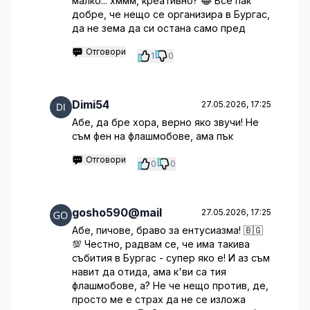
малко... хммм, креативно? 😂 Все пак
добре, че нещо се организира в Бургас,
да не зема да си остана само пред
Отговори
1
0
Dimi54
27.05.2026, 17:25
Абе, да бре хора, верно яко звучи! Не
съм фен на флашмобове, ама пък
Отговори
0
0
gosho590@mail
27.05.2026, 17:25
Абе, пичове, браво за ентусиазма! 🇧🇬
💯 Честно, радвам се, че има такива
събития в Бургас - супер яко е! И аз съм
навит да отида, ама к'ви са тия
флашмобове, а? Не че нещо против, де,
просто ме е страх да не се изложа