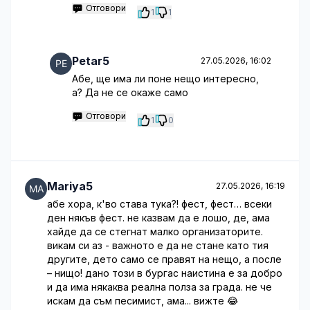
Отговори
1
1
Petar5
27.05.2026, 16:02
Абе, ще има ли поне нещо интересно,
а? Да не се окаже само
Отговори
1
0
Mariya5
27.05.2026, 16:19
абе хора, к'во става тука?! фест, фест… всеки
ден някъв фест. не казвам да е лошо, де, ама
хайде да се стегнат малко организаторите.
викам си аз - важното е да не стане като тия
другите, дето само се правят на нещо, а после
– нищо! дано този в бургас наистина е за добро
и да има някаква реална полза за града. не че
искам да съм песимист, ама... вижте 😂