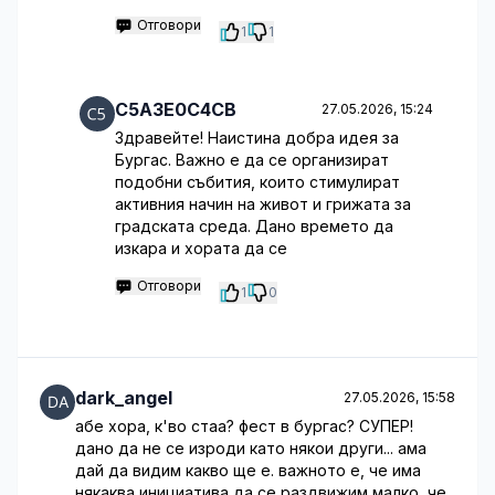
Отговори
1
1
C5A3E0C4CB
27.05.2026, 15:24
Здравейте! Наистина добра идея за
Бургас. Важно е да се организират
подобни събития, които стимулират
активния начин на живот и грижата за
градската среда. Дано времето да
изкара и хората да се
Отговори
1
0
dark_angel
27.05.2026, 15:58
абе хора, к'во стаа? фест в бургас? СУПЕР!
дано да не се изроди като някои други... ама
дай да видим какво ще е. важното е, че има
някаква инициатива да се раздвижим малко, че