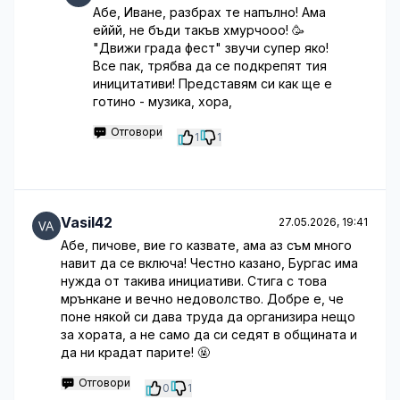
Абе, Иване, разбрах те напълно! Ама
еййй, не бъди такъв хмурчооо! 🥳
"Движи града фест" звучи супер яко!
Все пак, трябва да се подкрепят тия
иницитативи! Представям си как ще е
готино - музика, хора,
Отговори
1
1
Vasil42
27.05.2026, 19:41
Абе, пичове, вие го казвате, ама аз съм много
навит да се включа! Честно казано, Бургас има
нужда от такива инициативи. Стига с това
мрънкане и вечно недоволство. Добре е, че
поне някой си дава труда да организира нещо
за хората, а не само да си седят в общината и
да ни крадат парите! 🤬
Отговори
0
1