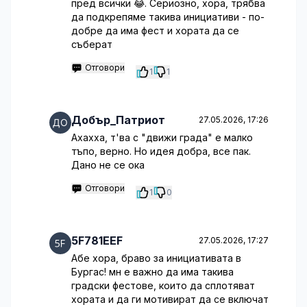
пред всички 😂. Сериозно, хора, трябва
да подкрепяме такива инициативи - по-
добре да има фест и хората да се
съберат
Отговори
1
1
Добър_Патриот
27.05.2026, 17:26
Ахахха, т'ва с "движи града" е малко
тъпо, верно. Но идея добра, все пак.
Дано не се ока
Отговори
1
0
5F781EEF
27.05.2026, 17:27
Абе хора, браво за инициативата в
Бургас! мн е важно да има такива
градски фестове, които да сплотяват
хората и да ги мотивират да се включат