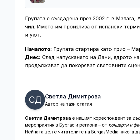
Групата е създадена през 2002 г. в Малага,
чил
. Името им произлиза от испански терми
и уют.
Началото:
Групата стартира като трио – Ма
Днес:
След напускането на Дани, ядрото на
продължават да покоряват световните сцен
Светла Димитрова
Автор на тази статия
Светла Димитрова
е нашият кореспондент за
съб
мероприятия в Бургас и региона – от
концерти и фе
Нейната цел е читателите на BurgasMedia никога да