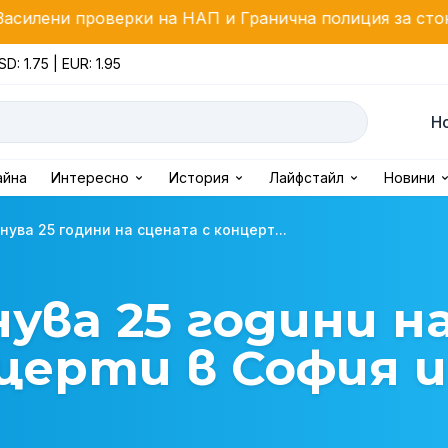
ки на НАП и Гранична полиция за стоки с висок фиска
SD: 1.75 | EUR: 1.95
Н
айна
Интересно
История
Лайфстайл
Новини
ува 25 години на сцената с концерт...
ува 25 години н
церти в София и