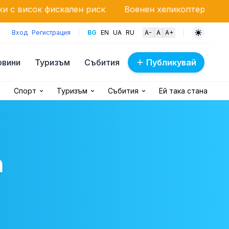
лен риск
Военен хеликоптер „Кугър“ гаси мащабе
Вход
Регистрация
BG
EN
UA
RU
A-
A
A+
овини
Туризъм
Събития
Публикувай
Спорт
Туризъм
Събития
Ей така стана
а