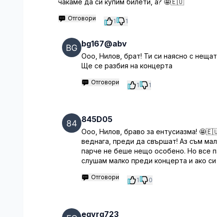
чакаме да си купим билети, а? 🤩🇪🇺
Отговори
1
1
bg167@abv
Ооо, Нилов, брат! Ти си наясно с нещат
Ще се разбия на концерта
Отговори
1
1
845D05
Ооо, Нилов, браво за ентусиазма! 🤩🇪
веднага, преди да свършат! Аз съм мал
парче не беше нещо особено. Но все па
слушам малко преди концерта и ако си з
Отговори
1
0
egvrg723