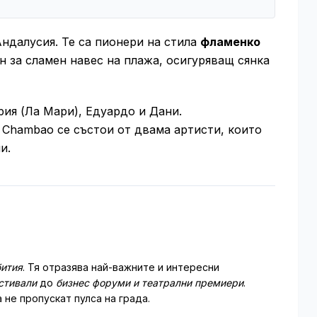
 Андалусия. Те са пионери на стила
фламенко
н за сламен навес на плажа, осигуряващ сянка
рия (Ла Мари), Едуардо и Дани.
 Chambao се състои от двама артисти, които
и.
ития
. Тя отразява най-важните и интересни
стивали
до
бизнес форуми и театрални премиери
.
 не пропускат пулса на града.