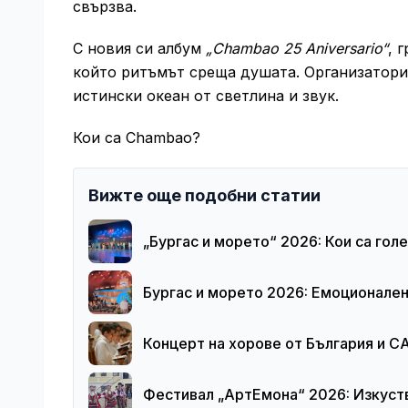
свързва.
С новия си албум
„Chambao 25 Aniversario“
, 
който ритъмът среща душата. Организаторит
истински океан от светлина и звук.
Кои са Chambao?
Вижте още подобни статии
„Бургас и морето“ 2026: Кои са го
Бургас и морето 2026: Емоционален 
Концерт на хорове от България и 
Фестивал „АртЕмона“ 2026: Изкуств