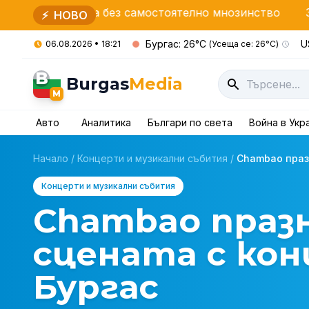
ва без самостоятелно мнозинство
Засилени провер
⚡
НОВО
Бургас: 26°C
U
06.08.2026 • 18:21
(Усеща се: 26°C)
B
Burgas
Media
M
Авто
Аналитика
Българи по света
Война в Укр
Начало
/
Концерти и музикални събития
/
Chambao празн
Концерти и музикални събития
Chambao празн
сцената с кон
Бургас