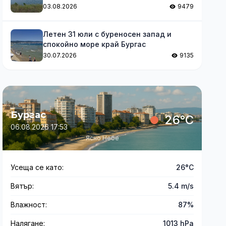
03.08.2026
9479
Летен 31 юли с буреносен запад и
спокойно море край Бургас
30.07.2026
9135
Бургас
26°C
06.08.2026 17:53
Ясно Небе
Усеща се като:
26°C
Вятър:
5.4 m/s
Влажност:
87%
Налягане:
1013 hPa