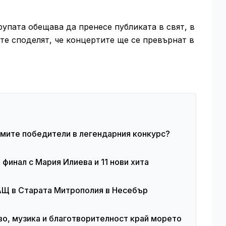
групата обещава да пренесе публиката в свят, в
е споделят, че концертите ще се превърнат в
лемите победители в легендарния конкурс?
финал с Мария Илиева и 11 нови хита
САЩ в Старата Митрополия в Несебър
о, музика и благотворителност край морето