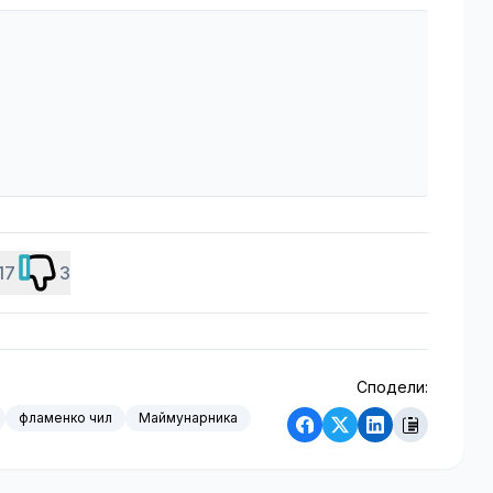
17
3
Сподели:
фламенко чил
Маймунарника