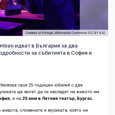
Снимка от Korrupt,
Wikimedia Commons
(
CC BY 4.0
)
mbao идват в България за два
одробности за събитията в София и
белязва своя 25-годишен юбилей с две
узиката ще могат да се насладят на живото им
София
, и на
25 юни в Летния театър, Бургас
.
а живота, спомените и музиката, която ни