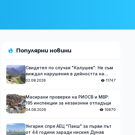
Популярни новини
Свидетел по случая "Калушев": Не съм
виждал нарушения в дейността на
групата
02.08.2026
11747
Масирани проверки на РИОСВ и МВР:
195 инспекции за незаконни отпадъци
04.08.2026
10870
Унгария спря АЕЦ "Пакш" за първи път
от 44 години заради ниския Дунав