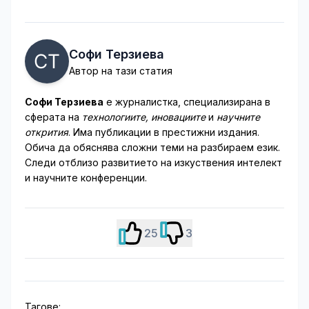
Софи Терзиева
Автор на тази статия
Софи Терзиева
е журналистка, специализирана в
сферата на
технологиите, иновациите
и
научните
открития
. Има публикации в престижни издания.
Обича да обяснява сложни теми на разбираем език.
Следи отблизо развитието на изкуствения интелект
и научните конференции.
25
3
Тагове: