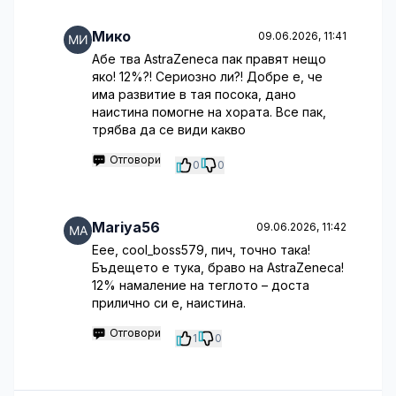
Мико
09.06.2026, 11:41
Абе тва AstraZeneca пак правят нещо
яко! 12%?! Сериозно ли?! Добре е, че
има развитие в тая посока, дано
наистина помогне на хората. Все пак,
трябва да се види какво
Отговори
0
0
Mariya56
09.06.2026, 11:42
Еее, cool_boss579, пич, точно така!
Бъдещето е тука, браво на AstraZeneca!
12% намаление на теглото – доста
прилично си е, наистина.
Отговори
1
0