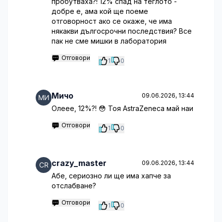
пробутваха?! 12% спад на теглото -
добре е, ама кой ще поеме
отговорност ако се окаже, че има
някакви дългосрочни последствия? Все
пак не сме мишки в лаборатория
Отговори
1
0
Мичо
09.06.2026, 13:44
Олеее, 12%?! 😳 Тоя AstraZeneca май наи
Отговори
1
0
crazy_master
09.06.2026, 13:44
Абе, сериозно ли ще има хапче за
отслабване?
Отговори
1
0