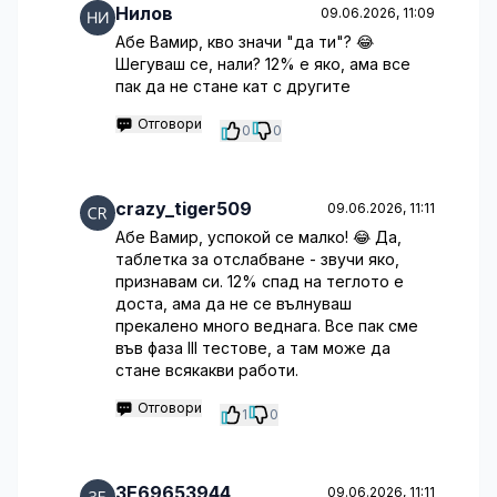
Нилов
09.06.2026, 11:09
Абе Вамир, кво значи "да ти"? 😂
Шегуваш се, нали? 12% е яко, ама все
пак да не стане кат с другите
Отговори
0
0
crazy_tiger509
09.06.2026, 11:11
Абе Вамир, успокой се малко! 😂 Да,
таблетка за отслабване - звучи яко,
признавам си. 12% спад на теглото е
доста, ама да не се вълнуваш
прекалено много веднага. Все пак сме
във фаза III тестове, а там може да
стане всякакви работи.
Отговори
1
0
3E69653944
09.06.2026, 11:11