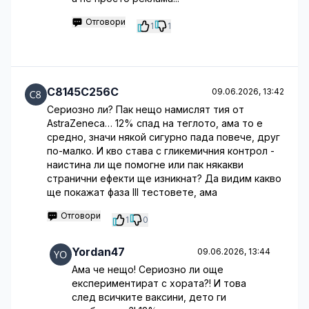
Отговори
1
1
C8145C256C
09.06.2026, 13:42
Сериозно ли? Пак нещо намислят тия от
AstraZeneca… 12% спад на теглото, ама то е
средно, значи някой сигурно пада повече, друг
по-малко. И кво става с гликемичния контрол -
наистина ли ще помогне или пак някакви
странични ефекти ще изникнат? Да видим какво
ще покажат фаза III тестовете, ама
Отговори
1
0
Yordan47
09.06.2026, 13:44
Ама че нещо! Сериозно ли още
експериментират с хората?! И това
след всичките ваксини, дето ги