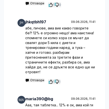
Отговори
1
0
jhkqtbh197
09.06.2026, 11:41
абе, пичове, ама вие какво говорите
бе?! 12% е огромно нещо! ама наистина!
спомнете си колко хора се мъчат да
свалят дори 5 кила с диети и
тренировки години наред, а тука –
хапче и готово. разбирам
притесненията за третите фази и
страничните ефекти, разбира се, ама
хайде де, не се дръжте все едно ще ни
отровят!
Отговори
1
1
maria390@bg
09.06.2026, 11:41
Ааа, тая таблетка... 12% е ок, ама кой ги