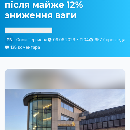
після майже 12%
зниження ваги
Изслушай статията
Софи Терзиева
09.06.2026 • 11:04
6577 прегледа
138 коментара