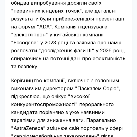
обидва випробування досягли своїх
"первинних кінцевих точок", але детальні
результати були прибережені для презентації
на форумі "ADA". Компанія ліцензувала
"елекогліпрон" у китайської компанії
"Eccogene" у 2023 році та заявила про намір
розпочати "дослідження фази III" у 2026 році,
спираючись на поточні дані про ефективність
та безпеку.
Керівництво компанії, включно з головним
виконавчим директором "Паскалем Соріо",
підкреслює, що очікує "високої
конкурентоспроможності" перорального
кандидата порівняно з уже наявними
терапіями для зниження ваги. Паралельно
"AstraZeneca" зміцнює свій портфель у сфері
"кардіометаболічних захворювань" після