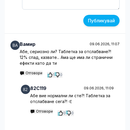
Публикувай
Вамир
09.06.2026, 11:07
Абе, сериозно ли? Таблетка за отслабване?!
12% спад, казвате... Ама ще има ли странични
ефекти като да ти
Отговори
1
0
82C119
09.06.2026, 11:09
Абе вие нормални ли сте?! Таблетка за
отслабване сега?! 🤙
Отговори
0
0