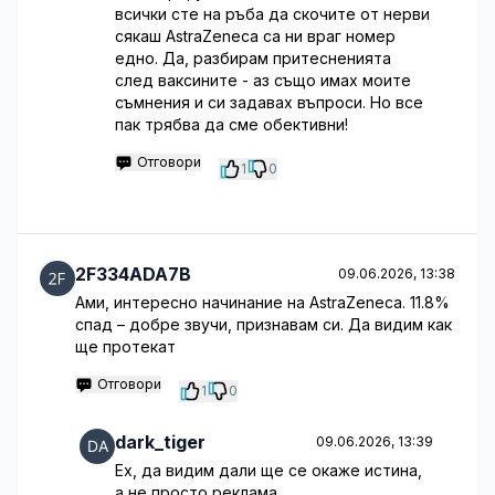
всички сте на ръба да скочите от нерви
сякаш AstraZeneca са ни враг номер
едно. Да, разбирам притесненията
след ваксините - аз също имах моите
съмнения и си задавах въпроси. Но все
пак трябва да сме обективни!
Отговори
1
0
2F334ADA7B
09.06.2026, 13:38
Ами, интересно начинание на AstraZeneca. 11.8%
спад – добре звучи, признавам си. Да видим как
ще протекат
Отговори
1
0
dark_tiger
09.06.2026, 13:39
Ех, да видим дали ще се окаже истина,
а не просто реклама...