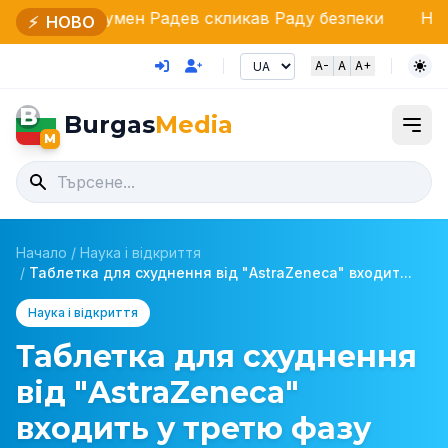
умен Радев скликав Раду безпеки
НАП під лупою: м
⚡
НОВО
A-
A
A+
B
Burgas
Media
M
Начало
/
Наука і відкриття
/
Таблетка для схуднення від "AstraZeneca" входит...
Наука і відкриття
Таблетка для схуднення
від "AstraZeneca"
входить у третю фазу