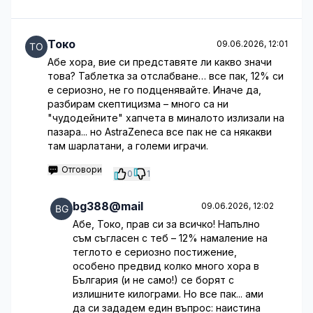
Токо
09.06.2026, 12:01
Абе хора, вие си представяте ли какво значи
това? Таблетка за отслабване… все пак, 12% си
е сериозно, не го подценявайте. Иначе да,
разбирам скептицизма – много са ни
"чудодейните" хапчета в миналото излизали на
пазара... но AstraZeneca все пак не са някакви
там шарлатани, а големи играчи.
Отговори
0
1
bg388@mail
09.06.2026, 12:02
Абе, Токо, прав си за всичко! Напълно
съм съгласен с теб – 12% намаление на
теглото е сериозно постижение,
особено предвид колко много хора в
България (и не само!) се борят с
излишните килограми. Но все пак... ами
да си зададем един въпрос: наистина