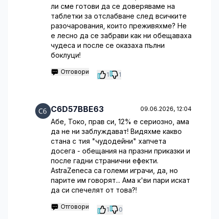
ли сме готови да се доверяваме на
таблетки за отслабване след всичките
разочарования, които преживяхме? Не
е лесно да се забрави как ни обещаваха
чудеса и после се оказаха пълни
боклуци!
Отговори
1
1
C6D57BBE63
09.06.2026, 12:04
Абе, Токо, прав си, 12% е сериозно, ама
да не ни заблуждават! Видяхме какво
стана с тия "чудодейни" хапчета
досега - обещания на празни приказки и
после гадни странични ефекти.
AstraZeneca са големи играчи, да, но
парите им говорят... Ама к'ви пари искат
да си спечелят от това?!
Отговори
1
0