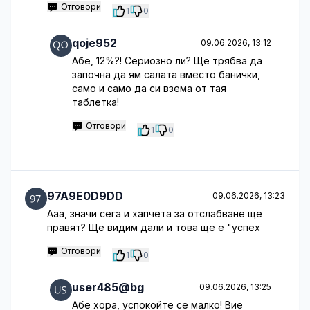
Отговори
1
0
qoje952
09.06.2026, 13:12
Абе, 12%?! Сериозно ли? Ще трябва да
започна да ям салата вместо банички,
само и само да си взема от тая
таблетка!
Отговори
1
0
97A9E0D9DD
09.06.2026, 13:23
Ааа, значи сега и хапчета за отслабване ще
правят? Ще видим дали и това ще е "успех
Отговори
1
0
user485@bg
09.06.2026, 13:25
Абе хора, успокойте се малко! Вие