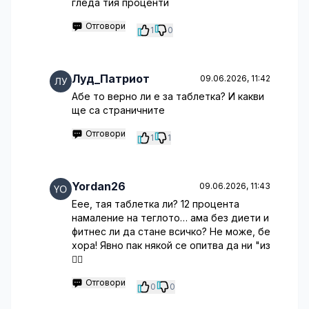
гледа тия проценти
Отговори
1
0
Луд_Патриот
09.06.2026, 11:42
Абе то верно ли е за таблетка? И какви
ще са страничните
Отговори
1
1
Yordan26
09.06.2026, 11:43
Еее, тая таблетка ли? 12 процента
намаление на теглото… ама без диети и
фитнес ли да стане всичко? Не може, бе
хора! Явно пак някой се опитва да ни "из
🤦‍♂️
Отговори
0
0