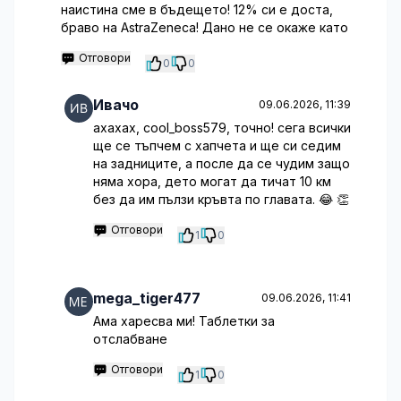
наистина сме в бъдещето! 12% си е доста,
браво на AstraZeneca! Дано не се окаже като
Отговори
0
0
Ивачо
09.06.2026, 11:39
ахахах, cool_boss579, точно! сега всички
ще се тъпчем с хапчета и ще си седим
на задниците, а после да се чудим защо
няма хора, дето могат да тичат 10 км
без да им пълзи кръвта по главата. 😂 👏
Отговори
1
0
mega_tiger477
09.06.2026, 11:41
Ама харесва ми! Таблетки за
отслабване
Отговори
1
0