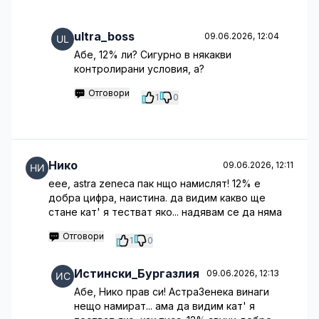
ultra_boss
09.06.2026, 12:04
Абе, 12% ли? Сигурно в някакви
контролирани условия, а?
Отговори
1
0
Нико
09.06.2026, 12:11
еее, astra zeneca пак нщо намислят! 12% е
добра цифра, наистина. да видим какво ще
стане кат' я тестват яко... надявам се да няма
Отговори
1
0
Истински_Бургазлия
09.06.2026, 12:13
Абе, Нико прав си! АстраЗенека винаги
нещо намират... ама да видим кат' я