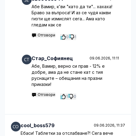
Абе Вамир, к'ви "като да ти"... хахаха!
Браво за въпроса! И аз се чудя какви
гизти ще измислят сега... Ама като
гледам как се
Отговори
0
1
Стар_Софиянец
09.06.2026, 11:11
Абе, Вамир, верно си прав - 12% е
добре, ама да не стане кат с тия
руснаците – обещания на празни
приказки!
Отговори
1
0
cool_boss579
09.06.2026, 11:37
Ебаси! Таблетки за отслабване?! Сега вече