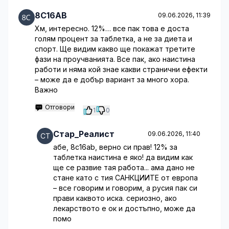
8C16AB
09.06.2026, 11:39
Хм, интересно. 12%… все пак това е доста
голям процент за таблетка, а не за диета и
спорт. Ще видим какво ще покажат третите
фази на проучванията. Все пак, ако наистина
работи и няма кой знае какви странични ефекти
– може да е добър вариант за много хора.
Важно
Отговори
1
0
Стар_Реалист
09.06.2026, 11:40
абе, 8c16ab, верно си прав! 12% за
таблетка наистина е яко! да видим как
ще се развие тая работа... ама дано не
стане като с тия САНКЦИИТЕ от европа
– все говорим и говорим, а русия пак си
прави каквото иска. сериозно, ако
лекарството е ок и достъпно, може да
помо