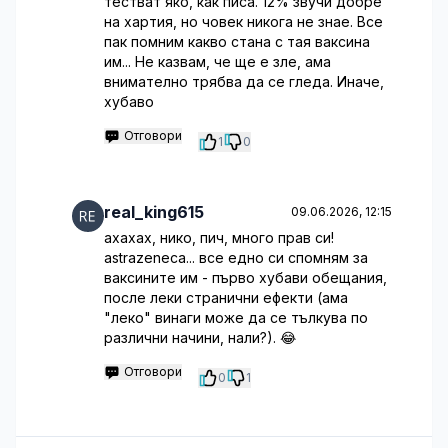
тестват яко, как писа. 12% звучи добре
на хартия, но човек никога не знае. Все
пак помним какво стана с тая ваксина
им... Не казвам, че ще е зле, ама
внимателно трябва да се гледа. Иначе,
хубаво
Отговори
1
0
real_king615
09.06.2026, 12:15
ахахах, нико, пич, много прав си!
astrazeneca... все едно си спомням за
ваксините им - първо хубави обещания,
после леки странични ефекти (ама
"леко" винаги може да се тълкува по
различни начини, нали?). 😂
Отговори
0
1