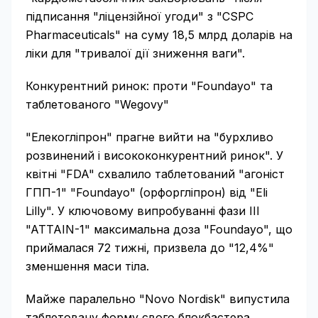
підписання "ліцензійної угоди" з "CSPC
Pharmaceuticals" на суму 18,5 млрд доларів на
ліки для "тривалої дії зниження ваги".
Конкурентний ринок: проти "Foundayo" та
таблетованого "Wegovy"
"Елекогліпрон" прагне вийти на "бурхливо
розвинений і висококонкурентний ринок". У
квітні "FDA" схвалило таблетований "агоніст
ГПП-1" "Foundayo" (орфоргліпрон) від "Eli
Lilly". У ключовому випробуванні фази III
"ATTAIN-1" максимальна доза "Foundayo", що
приймалася 72 тижні, призвела до "12,4%"
зменшення маси тіла.
Майже паралельно "Novo Nordisk" випустила
таблетовану форму свого блокбастера