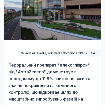
Снимка от D Wells,
Wikimedia Commons
(
CC BY-SA 4.0
)
Пероральний препарат "елекогліпрон"
від "AstraZeneca" демонструє в
середньому до 11,8% зниження ваги та
значне покращення глікемічного
контролю, що відкриває шлях до
масштабних випробувань фази III на