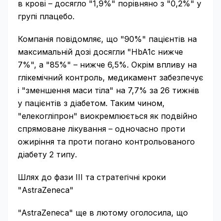
в крові – досягло "1,9%" порівняно з "0,2%" у
групі плацебо.
Компанія повідомляє, що "90%" пацієнтів на
максимальній дозі досягли "HbA1c нижче
7%", а "85%" – нижче 6,5%. Окрім впливу на
глікемічний контроль, медикамент забезпечує
і "зменшення маси тіла" на 7,7% за 26 тижнів
у пацієнтів з діабетом. Таким чином,
"елекогліпрон" виокремлюється як подвійно
спрямоване лікування – одночасно проти
ожиріння та проти погано контрольованого
діабету 2 типу.
Шлях до фази III та стратегічні кроки
"AstraZeneca"
"AstraZeneca" ще в лютому оголосила, що