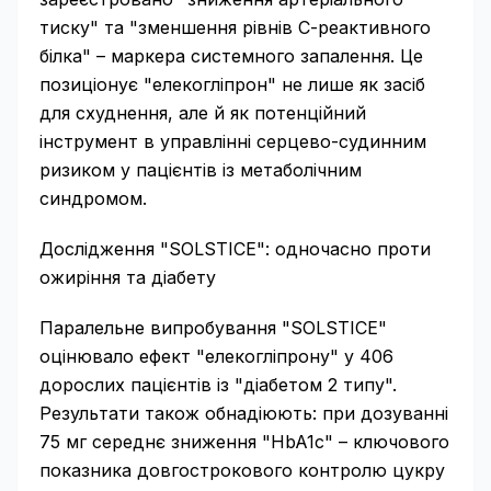
тиску" та "зменшення рівнів С-реактивного
білка" – маркера системного запалення. Це
позиціонує "елекогліпрон" не лише як засіб
для схуднення, але й як потенційний
інструмент в управлінні серцево-судинним
ризиком у пацієнтів із метаболічним
синдромом.
Дослідження "SOLSTICE": одночасно проти
ожиріння та діабету
Паралельне випробування "SOLSTICE"
оцінювало ефект "елекогліпрону" у 406
дорослих пацієнтів із "діабетом 2 типу".
Результати також обнадіюють: при дозуванні
75 мг середнє зниження "HbA1c" – ключового
показника довгострокового контролю цукру