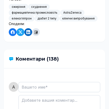
ожиріння
схуднення
фармацевтична промисловість
AstraZeneca
елекогліпрон
діабет 2 типу
клінічні випробування
Сподели:
Коментари (138)