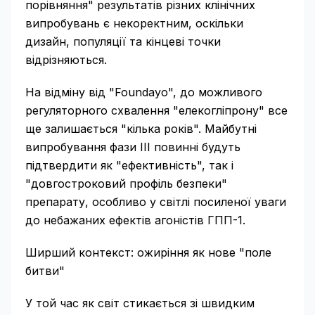
порівняння" результатів різних клінічних
випробувань є некоректним, оскільки
дизайн, популяції та кінцеві точки
відрізняються.
На відміну від "Foundayo", до можливого
регуляторного схвалення "елекогліпрону" все
ще залишається "кілька років". Майбутні
випробування фази III повинні будуть
підтвердити як "ефективність", так і
"довгостроковий профіль безпеки"
препарату, особливо у світлі посиленої уваги
до небажаних ефектів агоністів ГПП-1.
Ширший контекст: ожиріння як нове "поле
битви"
У той час як світ стикається зі швидким