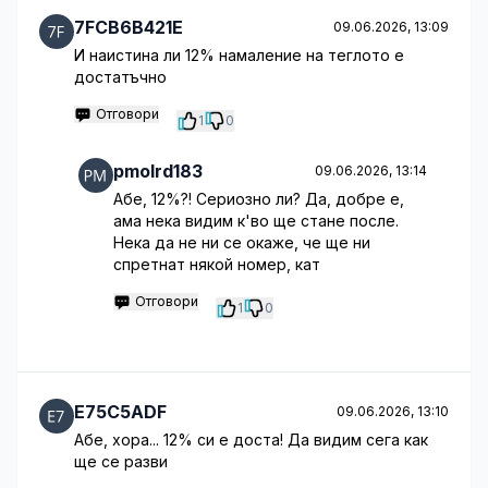
7FCB6B421E
09.06.2026, 13:09
И наистина ли 12% намаление на теглото е
достатъчно
Отговори
1
0
pmolrd183
09.06.2026, 13:14
Абе, 12%?! Сериозно ли? Да, добре е,
ама нека видим к'во ще стане после.
Нека да не ни се окаже, че ще ни
спретнат някой номер, кат
Отговори
1
0
E75C5ADF
09.06.2026, 13:10
Абе, хора... 12% си е доста! Да видим сега как
ще се разви