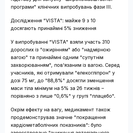
програми" клінічних випробувань фази III.
Дослідження "VISTA": майже 9 з 10
досягають принаймні 5% зниження
У випробуванні "VISTA" взяли участь 310
дорослих із "ожирінням" або "надмірною
вагою" та принаймні одним "супутнім
захворюванням", пов'язаним із вагою. Серед
учасників, які отримували "елекогліпрон" у
дозі 75 мг, до "88,8%" досягли зменшення
маси тіла мінімум на 5% за 26 тижнів –
порівняно з лише "0,6%" у групі "плацебо".
Окрім ефекту на вагу, медикамент також
продемонстрував значне "покращення
кардіометаболічних показників": було
зареєстровано "зниження артеріального