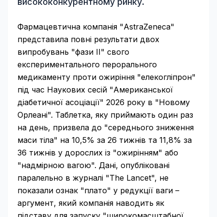
висококонкурентному ринку.
Фармацевтична компанія "AstraZeneca"
представила повні результати двох
випробувань "фази II" свого
експериментального перорального
медикаменту проти ожиріння "елекогліпрон"
під час Наукових сесій "Американської
діабетичної асоціації" 2026 року в "Новому
Орлеані". Таблетка, яку приймають один раз
на день, призвела до "середнього зниження
маси тіла" на 10,5% за 26 тижнів та 11,8% за
36 тижнів у дорослих із "ожирінням" або
"надмірною вагою". Дані, опубліковані
паралельно в журналі "The Lancet", не
показали ознак "плато" у редукції ваги –
аргумент, який компанія наводить як
підставу для запуску "широкомасштабної