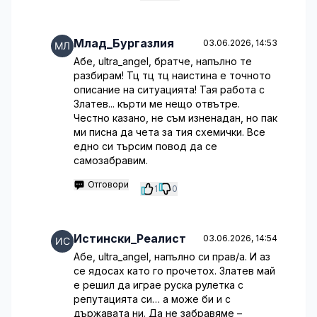
Млад_Бургазлия
03.06.2026, 14:53
Абе, ultra_angel, братче, напълно те
разбирам! Тц тц тц наистина е точното
описание на ситуацията! Тая работа с
Златев... кърти ме нещо отвътре.
Честно казано, не съм изненадан, но пак
ми писна да чета за тия схемички. Все
едно си търсим повод да се
самозабравим.
Отговори
1
0
Истински_Реалист
03.06.2026, 14:54
Абе, ultra_angel, напълно си прав/а. И аз
се ядосах като го прочетох. Златев май
е решил да играе руска рулетка с
репутацията си… а може би и с
държавата ни. Да не забравяме –