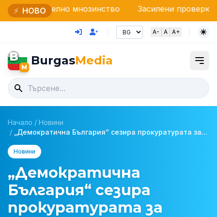
лно мнозинство
Засилени проверки на НАП и Грани
⚡
НОВО
A-
A
A+
B
Burgas
Media
M
Начало
/
Новини
/
„Демократична България“ сезира прокуратурата за...
Новини
„Демократична
България“ сезира
прокуратурата за