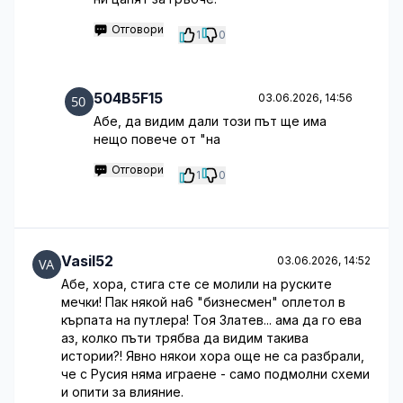
Отговори
1
0
504B5F15
03.06.2026, 14:56
Абе, да видим дали този път ще има
нещо повече от "на
Отговори
1
0
Vasil52
03.06.2026, 14:52
Абе, хора, стига сте се молили на руските
мечки! Пак някой на6 "бизнесмен" оплетол в
кърпата на путлера! Тоя Златев... ама да го ева
аз, колко пъти трябва да видим такива
истории?! Явно някои хора още не са разбрали,
че с Русия няма играене - само подмолни схеми
и опити за влияние.