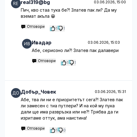
real319@bg
03.06.2026, 15:00
Пич, кво стаа тука бе?! Златев пак ли? Да му
вземат акъла 😁
Отговори
1
1
Ивадар
03.06.2026, 15:03
Абе, сериозно ли?! Златев пак далавери
Отговори
1
1
Добър_Човек
03.06.2026, 15:31
Абе, тва ли ни е приоритетът сега?! Златев пак
ли замесен с тиа путлери? И на кой му пука
дали ще има развръзка или не?! Трябва да ги
изритаме оттук, ама наистина!
Отговори
1
0