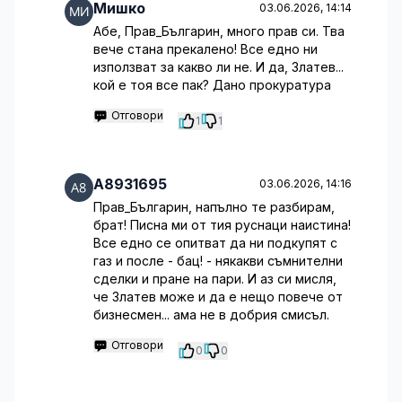
Мишко
03.06.2026, 14:14
Абе, Прав_Българин, много прав си. Тва
вече стана прекалено! Все едно ни
използват за какво ли не. И да, Златев...
кой е тоя все пак? Дано прокуратура
Отговори
1
1
A8931695
03.06.2026, 14:16
Прав_Българин, напълно те разбирам,
брат! Писна ми от тия руснаци наистина!
Все едно се опитват да ни подкупят с
газ и после - бац! - някакви съмнителни
сделки и пране на пари. И аз си мисля,
че Златев може и да е нещо повече от
бизнесмен... ама не в добрия смисъл.
Отговори
0
0