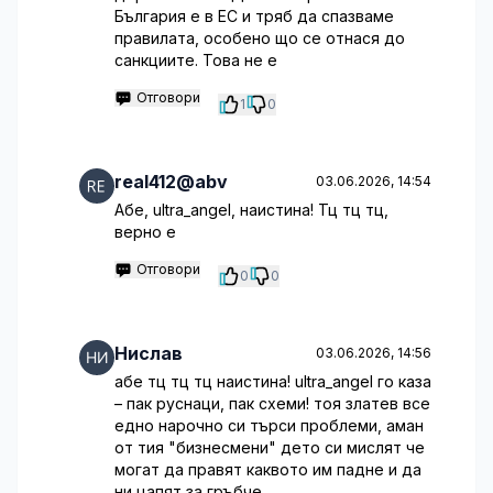
България е в ЕС и тряб да спазваме
правилата, особено що се отнася до
санкциите. Това не е
Отговори
1
0
real412@abv
03.06.2026, 14:54
Абе, ultra_angel, наистина! Тц тц тц,
верно е
Отговори
0
0
Нислав
03.06.2026, 14:56
абе тц тц тц наистина! ultra_angel го каза
– пак руснаци, пак схеми! тоя златев все
едно нарочно си търси проблеми, аман
от тия "бизнесмени" дето си мислят че
могат да правят каквото им падне и да
ни цапят за гръбче.