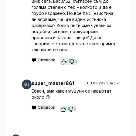
Виж сега, Васил52, съгласен съм до
голяма степен с теб – колкото и да е
грубо изразено. Но все пак... наистина
ли вярваме, че ще видим истинска
развръзка? Колко пъти сме чували за
подобни сигнали, прокурорски
проверки и накрая - нищо? Да не
говорим, че тази сделка е ясен пример
как някои се опит
Отговори
0
0
super_master861
03.06.2026, 14:57
Ебаси, ама какви муцуни се навъртат
около 😏
Отговори
1
0