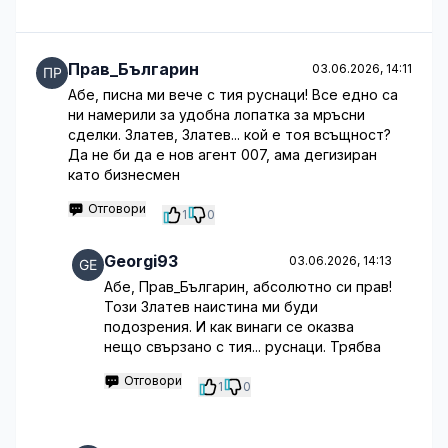
Прав_Българин
03.06.2026, 14:11
Абе, писна ми вече с тия руснаци! Все едно са
ни намерили за удобна лопатка за мръсни
сделки. Златев, Златев... кой е тоя всъщност?
Да не би да е нов агент 007, ама дегизиран
като бизнесмен
Отговори
1
0
Georgi93
03.06.2026, 14:13
Абе, Прав_Българин, абсолютно си прав!
Този Златев наистина ми буди
подозрения. И как винаги се оказва
нещо свързано с тия... руснаци. Трябва
Отговори
1
0