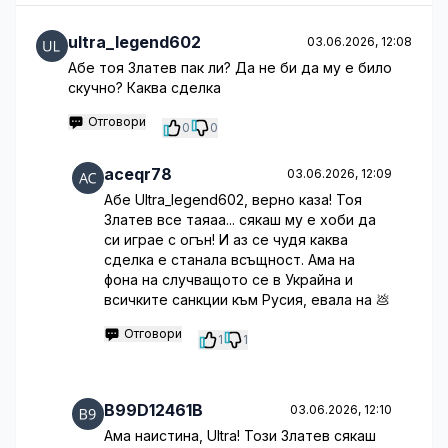
ultra_legend602
03.06.2026, 12:08
Абе тоя Златев пак ли? Да не би да му е било
скучно? Каква сделка
Отговори
0
0
aceqr78
03.06.2026, 12:09
Абе Ultra_legend602, верно каза! Тоя
Златев все таяаа... сякаш му е хоби да
си играе с огън! И аз се чудя каква
сделка е станала всъщност. Ама на
фона на случващото се в Украйна и
всичките санкции към Русия, евала на 💩
Отговори
1
1
B99D12461B
03.06.2026, 12:10
Ама наистина, Ultra! Този Златев сякаш