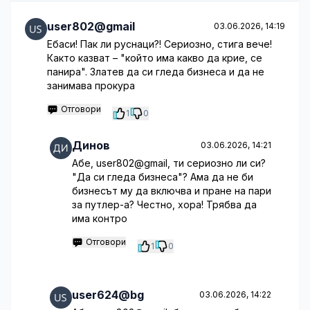
user802@gmail
03.06.2026, 14:19
Ебаси! Пак ли руснаци?! Сериозно, стига вече!
Както казват – "който има какво да крие, се
панира". Златев да си гледа бизнеса и да не
занимава прокура
Отговори
1
0
Динов
03.06.2026, 14:21
Абе, user802@gmail, ти сериозно ли си?
"Да си гледа бизнеса"? Ама да не би
бизнесът му да включва и пране на пари
за путлер-а? Честно, хора! Трябва да
има контро
Отговори
1
0
user624@bg
03.06.2026, 14:22