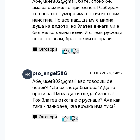
Абе, user802@gmail, бате, споко бе...
ама аз съм малко притеснен. Разбирам
те напълно - умора има от тия истории,
наистина. Но все пак... да му е мирна
душа на дядото, но Златев винаги ми е
бил малко съмнителен. И с тези руснаци
сега... не знам, брат, не ми се нрави.
Отговори
0
0
pro_angel586
03.06.2026, 14:22
Абе, user802@gmail, кво говориш бе
човек?! "Да си гледа бизнеса"? Да го
прати на Шипка да си гледа бизнеса!
Тоя Златев откога е с руснаци? Ама как
така - паниране, ква връзка има тука?
Отговори
1
0