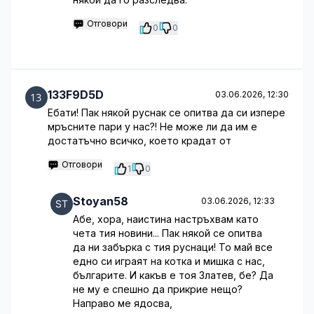
Отговори
0
0
133F9D5D
03.06.2026, 12:30
Ебати! Пак някой руснак се опитва да си изпере
мръсните пари у нас?! Не може ли да им е
достатъчно всичко, което крадат от
Отговори
1
0
Stoyan58
03.06.2026, 12:33
Абе, хора, наистина настръхвам като
чета тия новини... Пак някой се опитва
да ни забърка с тия руснаци! То май все
едно си играят на котка и мишка с нас,
българите. И какъв е тоя Златев, бе? Да
не му е спешно да прикрие нещо?
Направо ме ядосва,