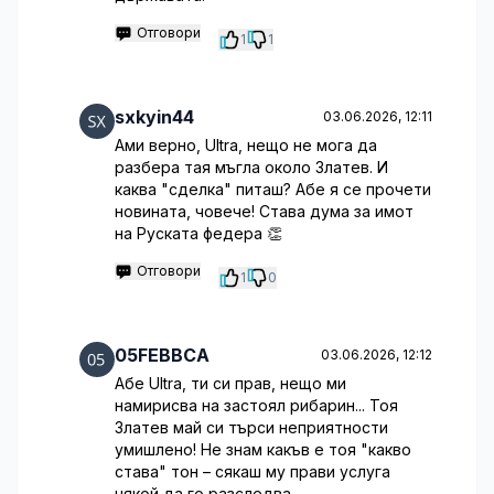
Отговори
1
1
sxkyin44
03.06.2026, 12:11
Ами верно, Ultra, нещо не мога да
разбера тая мъгла около Златев. И
каква "сделка" питаш? Абе я се прочети
новината, човече! Става дума за имот
на Руската федера 👏
Отговори
1
0
05FEBBCA
03.06.2026, 12:12
Абе Ultra, ти си прав, нещо ми
намирисва на застоял рибарин... Тоя
Златев май си търси неприятности
умишлено! Не знам какъв е тоя "какво
става" тон – сякаш му прави услуга
някой да го разследва.