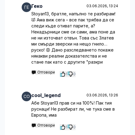
Геко
03.06.2026, 13:24
Stoyan13, братле, напълно те разбирам!
🤣 Ама виж сега – все пак трябва да се
следи къде отиват парите, а?
Некадърници сме си сами, ама поне да
не ни източват отвън. Това със Златев
ми смърди зверски на нещо гнило…
руско! 😡 Дано разследването покаже
някакви реални доказателства и не
стане пак като с другите "разкри
Отговори
1
0
cool_legend
03.06.2026, 13:26
Абе Stoyan13 прав си на 100%! Пак тия
руснаци! Не разбират ли, че тука сме в
Европа, има
Отговори
1
0