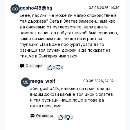
gosho418@bg
03.06.2026, 14:30
Ееее, пак ли?! Не може ли малко спокойствие в
тая държава? Сега и Златев замесен... ама кво
да очакваме от путлерастите, нали винаги
намират начин да набутат някой! Ама сериозно,
какво си мислим ние, че ще ни играят за
глупаци?! Дай Боже прокуратурата да го
разнищи тоя случай докрай и да покажат на
тия, че в България има закон
Отговори
0
0
mega_wolf
03.06.2026, 14:32
абе, goshо418, напълно си прав! дай да
видим докрай какъв е тоя цирк с златев
и тия руснаци. нищо лошо в това да
имаш пари, ама
Отговори
1
0