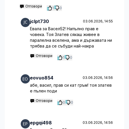
Отговори
1
0
jclpt730
03.06.2026, 14:55
Евала за Васел52! Напълно прав е
човека. Тоя Златев сякаш живее в
паралелна вселена, ама и държавата ни
трябва да се събуди най-накра
Отговори
1
0
eovuo854
03.06.2026, 14:56
абе, васил, прав си кат гръм! тоя златев
е пълен поди
Отговори
0
0
epgqi498
03.06.2026, 14:56