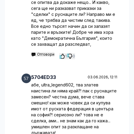
се опитва да докаже нещо... И какво,
сега ще ни разказват приказки за
"сделки" с руснаците ли? Направо ми е
яд, че трябва да чистим след такива.
Все едно търсят начин да си запазят
парите и връзките! Добре че има хора
като "Демократична България", които
се захващат да разследват,
Отговори
1
0
5704ED33
03.06.2026, 12:11
абе, ultra_legend602, тва златев
наистина ли няма край?! пак с руснаците
замесен? честна дума, вече става
смешно! как може човек да си купува
имот от руската федерация в центъра
на софия?! сериозно ли? това не е
сделка, ами... не знам как да го кажа...
умишлен опит за разклащане на
държавата!