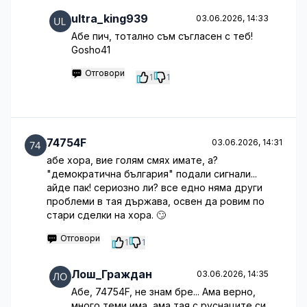
ultra_king939
03.06.2026, 14:33
Абе пич, тотално съм съгласен с теб!
Gosho41
Отговори
1
1
74754F
03.06.2026, 14:31
абе хора, вие голям смях имате, а?
"демократична българия" подали сигнали...
айде пак! сериозно ли? все едно няма други
проблеми в тая държава, освен да ровим по
стари сделки на хора. 🙄
Отговори
1
1
Лош_Граждан
03.06.2026, 14:35
Абе, 74754F, не знам бре... Ама верно,
много теми има, ама тая с руснаците си