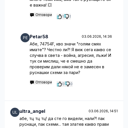
е важна! 💥
Отговори
1
1
Petar58
03.06.2026, 14:36
Абе, 74754F, кво значи "голям смях
имате"? Честно ли?! Я виж сега какво се
случва в света - война, агресия, лъжи! И
тук си мислиш, че е смешно да
проверим дали някой не е замесен в
руснашки схеми за пари?
Отговори
0
0
ultra_angel
03.06.2026, 14:51
абе, тц тц тц! да сте го видели, нали?! пак
руснаци, пак схеми... тая златев какво прави