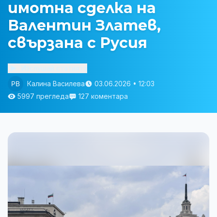
имотна сделка на
Валентин Златев,
свързана с Русия
Изслушай статията
Калина Василева
03.06.2026 • 12:03
5997 прегледа
127 коментара