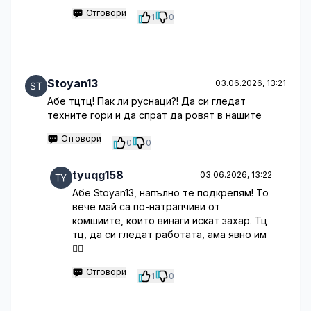
Отговори
1
0
Stoyan13
03.06.2026, 13:21
Абе тцтц! Пак ли руснаци?! Да си гледат
техните гори и да спрат да ровят в нашите
Отговори
0
0
tyuqg158
03.06.2026, 13:22
Абе Stoyan13, напълно те подкрепям! То
вече май са по-натрапчиви от
комшиите, които винаги искат захар. Тц
тц, да си гледат работата, ама явно им
🤦‍♂️
Отговори
1
0