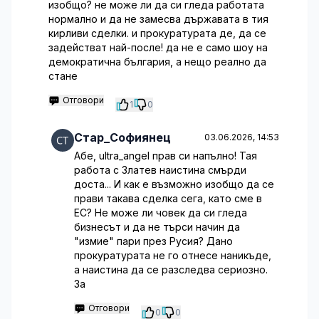
изобщо? не може ли да си гледа работата
нормално и да не замесва държавата в тия
кирливи сделки. и прокуратурата де, да се
задействат най-после! да не е само шоу на
демократична българия, а нещо реално да
стане
Отговори
1
0
Стар_Софиянец
03.06.2026, 14:53
Абе, ultra_angel прав си напълно! Тая
работа с Златев наистина смърди
доста... И как е възможно изобщо да се
прави такава сделка сега, като сме в
ЕС? Не може ли човек да си гледа
бизнесът и да не търси начин да
"измие" пари през Русия? Дано
прокуратурата не го отнесе наникъде,
а наистина да се разследва сериозно.
За
Отговори
0
0