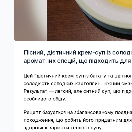
Пісний, дієтичний крем-суп із солод
ароматних спецій, що підходить для 
Цей "дієтичний крем-суп із батату та цвітно
солодкість солодких картоплин, ніжний смак 
Результат — легкий, але ситний суп, що підх
особливого обіду.
Рецепт базується на збалансованому поєднан
походження, що робить його придатним для ве
здоровіші варіанти теплого супу.