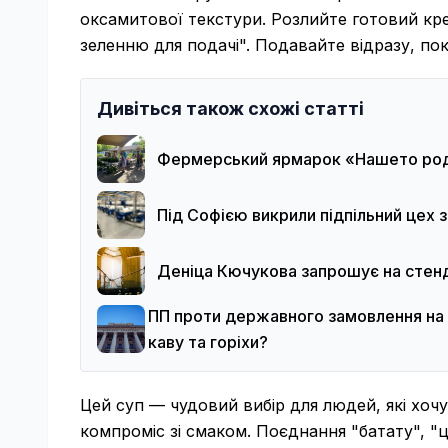
оксамитової текстури. Розлийте готовий кр
зеленню для подачі". Подавайте відразу, пок
Дивіться також схожі статті
Фермерський ярмарок «Нашето родн
Під Софією викрили підпільний цех з
Деніца Кючукова запрошує на стенд
ПП проти державного замовлення на 
каву та горіхи?
Цей суп — чудовий вибір для людей, які хоч
компроміс зі смаком. Поєднання "батату", "ц