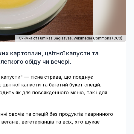
Снимка от Fumikas Sagisavas,
Wikimedia Commons
(
CC0
)
ких картоплин, цвітної капусти та
легкого обіду чи вечері.
ї капусти" — пісна страва, що поєднує
цвітної капусти та багатий букет спецій.
одить як для повсякденного меню, так і для
ні овочів та спецій без продуктів тваринного
ганів, вегетаріанців та всіх, хто шукає