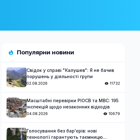
Популярни новини
Свідок у справі "Калушев": Я не бачив
порушень у діяльності групи
02.08.2026
11732
Масштабні перевірки РІОСВ та МВС: 195
інспекцій щодо незаконних відходів
04.08.2026
10679
Голосування без бар'єрів: нові
технології гарантують таємницю