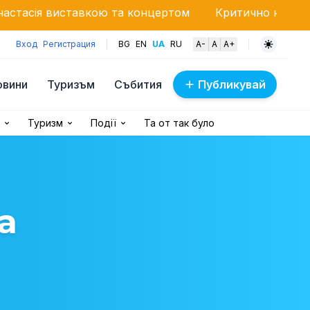
вкою та концертом
Критично низький рівень Дунаю 
Вход
Регистрация
BG
EN
UA
RU
A-
A
A+
овини
Туризъм
Събития
Публикувай
Туризм
Події
Та от так було
а