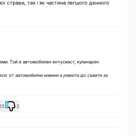
ої страви, так і як частина легшого денного
еми. Той е автомобилен ентусиаст, кулинарен
еси: от
автомобилни новини и ревюта
до
съвети за
13
2