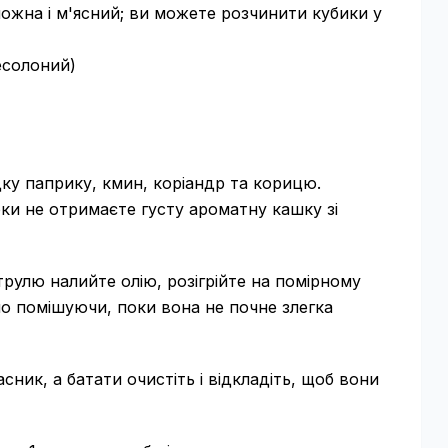
ожна і м'ясний; ви можете розчинити кубики у
несолоний)
дку паприку, кмин, коріандр та корицю.
оки не отримаєте густу ароматну кашку зі
струлю налийте олію, розігрійте на помірному
но помішуючи, поки вона не почне злегка
сник, а батати очистіть і відкладіть, щоб вони