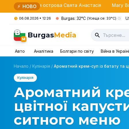
іля острова Свята Анастасія
Mary Boys Band святк
⚡
НОВО
Burgas: 32°C
U
06.08.2026 • 12:26
(Усеща се: 33°C)
B
Burgas
Media
M
Авто
Аналітика
Болгари по світу
Війна в Україн
Начало
/
Кулінарія
/
Ароматний крем-суп із батату та цв
Кулінарія
Ароматний крем
цвітної капуст
ситного меню