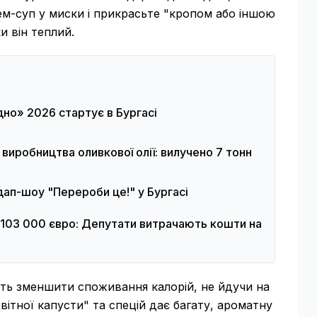
ем-суп у миски і прикрасьте "кропом або іншою
и він теплий.
о» 2026 стартує в Бургасі
 виробництва оливкової олії: вилучено 7 тонн
ап-шоу "Перероби це!" у Бургасі
103 000 євро: Депутати витрачають кошти на
уть зменшити споживання калорій, не йдучи на
вітної капусти" та спецій дає багату, ароматну