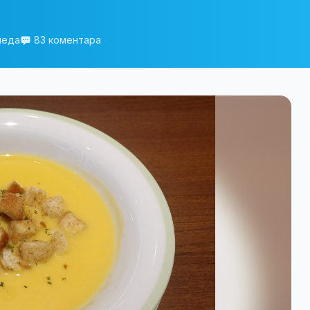
леда
83 коментара