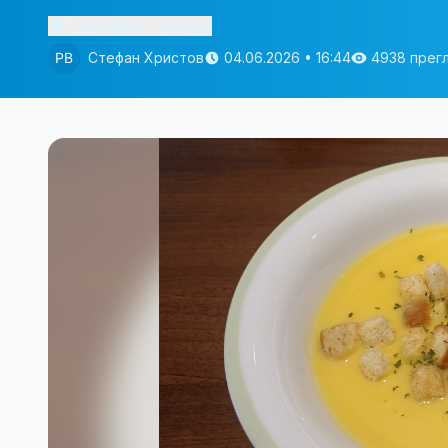
Изслушай статията
Стефан Христов
04.06.2026 • 16:44
4938 прег