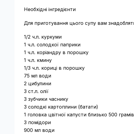
Необхідні інгредієнти
Для приготування цього супу вам знадоблять
1/2 ч.л. куркуми
1 ч.л. солодкої паприки
1 ч.л. коріандру в порошку
1 ч.л. кмину
1/3 ч.л. кориці в порошку
75 мл води
2 цибулини
3 ст.л. олії
3 зубчики часнику
3 солодкі картоплини (батати)
1 головка цвітної капусти близько 500 грамів
3 помідори
900 мл води