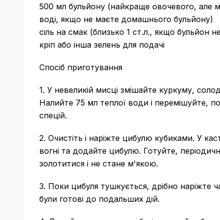
500 мл бульйону (найкраще овочевого, але м
воді, якщо не маєте домашнього бульйону)
сіль на смак (близько 1 ст.л., якщо бульйон 
кріп або інша зелень для подачі
Спосіб приготування
1. У невеликій мисці змішайте куркуму, соло
Налийте 75 мл теплої води і перемішуйте, п
спецій.
2. Очистіть і наріжте цибулю кубиками. У ка
вогні та додайте цибулю. Готуйте, періодич
золотитися і не стане м'якою.
3. Поки цибуля тушкується, дрібно наріжте ча
були готові до подальших дій.