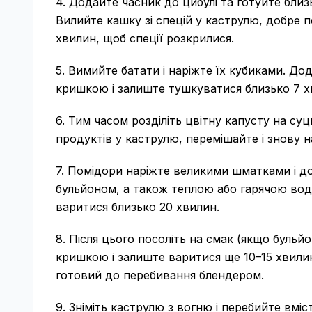
4. Додайте часник до цибулі та готуйте близ
Вилийте кашку зі спецій у каструлю, добре п
хвилин, щоб спеції розкрилися.
5. Вимийте батати і наріжте їх кубиками. До
кришкою і залиште тушкуватися близько 7 хв
6. Тим часом розділіть цвітну капусту на суц
продуктів у каструлю, перемішайте і знову 
7. Помідори наріжте великими шматками і до
бульйоном, а також теплою або гарячою вод
варитися близько 20 хвилин.
8. Після цього посоліть на смак (якщо бульйо
кришкою і залиште варитися ще 10–15 хвилин
готовий до перебивання блендером.
9. Зніміть каструлю з вогню і перебийте вм