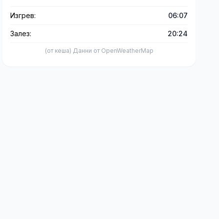
Изгрев:
06:07
Залез:
20:24
(от кеша) Данни от OpenWeatherMap