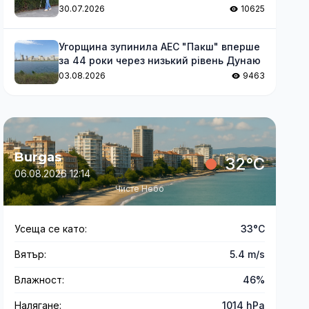
волевиявлення для незрячих
30.07.2026
10625
Угорщина зупинила АЕС "Пакш" вперше
за 44 роки через низький рівень Дунаю
03.08.2026
9463
Burgas
32°C
06.08.2026 12:14
Чисте Небо
Усеща се като:
33°C
Вятър:
5.4 m/s
Влажност:
46%
Налягане:
1014 hPa