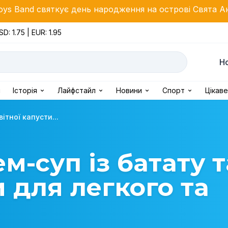
ує день народження на острові Свята Анастасія виста
SD: 1.75 | EUR: 1.95
Н
і
Історія
Лайфстайл
Новини
Спорт
Цікаве
ітної капусти...
-суп із батату т
и для легкого та