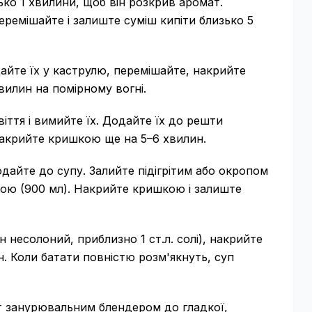
ько 1 хвилини, щоб він розкрив аромат.
еремішайте і залиште суміш кипіти близько 5
дайте їх у каструлю, перемішайте, накрийте
илин на помірному вогні.
віття і вимийте їх. Додайте їх до решти
накрийте кришкою ще на 5–6 хвилин.
дайте до супу. Залийте підігрітим або окропом
ою (900 мл). Накрийте кришкою і залиште
н несолоний, приблизно 1 ст.л. солі), накрийте
. Коли батати повністю розм'якнуть, суп
іст занурювальним блендером до гладкої,