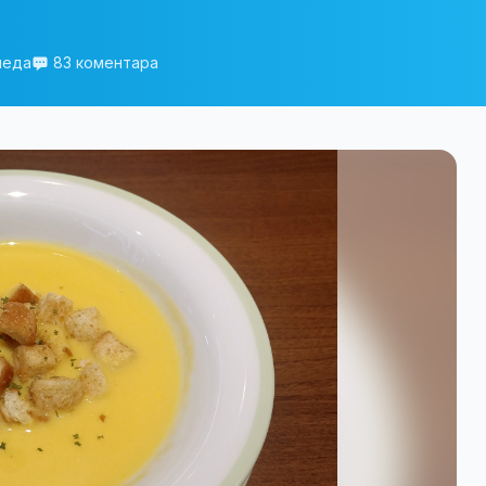
леда
83 коментара