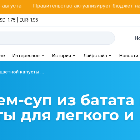
вительство актуализирует бюджет на 2026 год: ремо
SD: 1.75 | EUR: 1.95
Н
ине
Интересное
История
Лайфстайл
Новости
ветной капусты ...
м-суп из батата
ты для легкого и