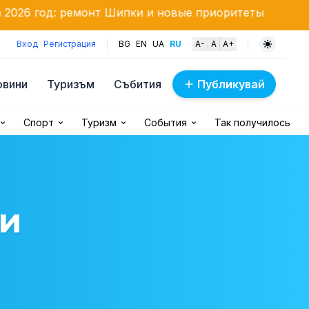
нт Шипки и новые приоритеты
Spice Music Festival
Вход
Регистрация
BG
EN
UA
RU
A-
A
A+
овини
Туризъм
Събития
Публикувай
Спорт
Туризм
События
Так получилось
 и