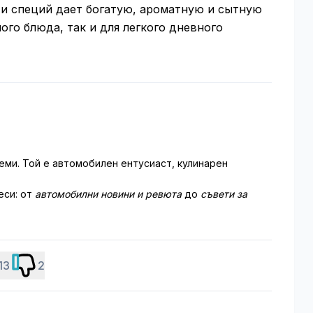
 и специй дает богатую, ароматную и сытную
го блюда, так и для легкого дневного
еми. Той е автомобилен ентусиаст, кулинарен
еси: от
автомобилни новини и ревюта
до
съвети за
13
2