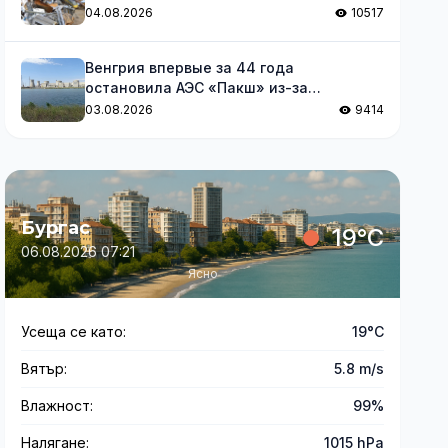
отходов
04.08.2026
10517
Венгрия впервые за 44 года
остановила АЭС «Пакш» из-за
обмеления Дуная
03.08.2026
9414
Бургас
19°C
06.08.2026 07:21
Ясно
Усеща се като:
19°C
Вятър:
5.8 m/s
Влажност:
99%
Налягане:
1015 hPa