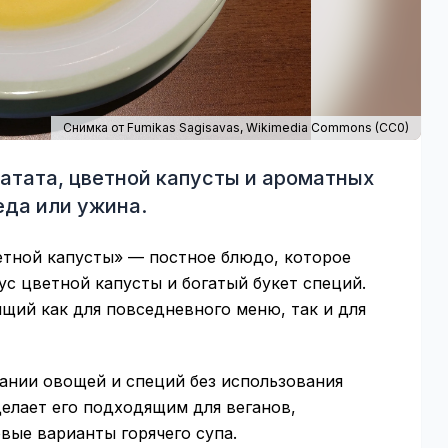
Снимка от Fumikas Sagisavas,
Wikimedia Commons
(
CC0
)
атата, цветной капусты и ароматных
еда или ужина.
ветной капусты» — постное блюдо, которое
ус цветной капусты и богатый букет специй.
ящий как для повседневного меню, так и для
ании овощей и специй без использования
елает его подходящим для веганов,
овые варианты горячего супа.