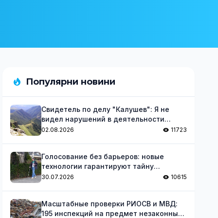
Популярни новини
Свидетель по делу "Калушев": Я не
видел нарушений в деятельности
группы
02.08.2026
11723
Голосование без барьеров: новые
технологии гарантируют тайну
голосования для незрячих
30.07.2026
10615
Масштабные проверки РИОСВ и МВД:
195 инспекций на предмет незаконных