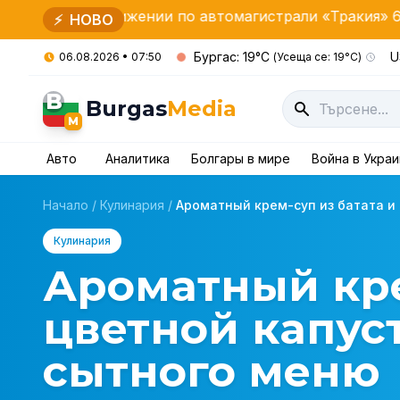
жении по автомагистрали «Тракия» 6 августа
Пра
⚡
НОВО
Бургас: 19°C
U
06.08.2026 • 07:50
(Усеща се: 19°C)
B
Burgas
Media
M
Авто
Аналитика
Болгары в мире
Война в Укра
Начало
/
Кулинария
/
Ароматный крем-суп из батата и ц
Кулинария
Ароматный кре
цветной капус
сытного меню