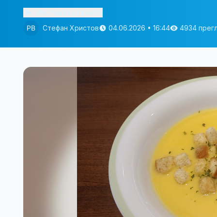
Изслушай статията
Стефан Христов
04.06.2026 • 16:44
4934 прег