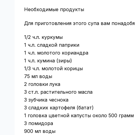
Необходимые продукты
Для приготовления этого супа вам понадоб
1/2 ч.л. куркумы
1 ч.л. сладкой паприки
1 ч.л. молотого кориандра
1 ч.л. кумина (зиры)
1/3 ч.л. молотой корицы
75 мл воды
2 головки лука
3 ст.л. растительного масла
3 зубчика чеснока
3 сладких картофеля (батат)
1 головка цветной капусты около 500 грамм
3 помидора
900 мл воды