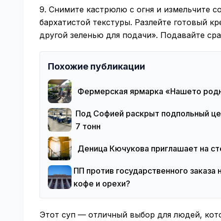
9. Снимите кастрюлю с огня и измельчите 
бархатистой текстуры. Разлейте готовый кр
другой зеленью для подачи». Подавайте сра
Похожие публикации
Фермерская ярмарка «Нашето родн
Под Софией раскрыт подпольный цех
7 тонн
Деница Кючукова приглашает на ст
ПП против государственного заказа 
кофе и орехи?
Этот суп — отличный выбор для людей, кот